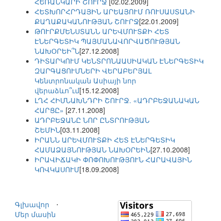
ՀԵՌԱՆԿԱՐԻ ՇՈՒՐՋ
[02.02.2009]
ՀԵՏԽՈՐՀՐԴԱՅԻՆ ԱՐԵԱՅՈՒՄ ՌՈՒՍԱՍՏԱՆԻ
ՔԱՂԱՔԱԿԱՆՈՒԹՅԱՆ ՇՈՒՐՋ
[22.01.2009]
ԹՈՒՐՔՄԵՆՍՏԱՆՆ ԱՐԵՎՄՈՒՏՔԻ ՀԵՏ
ԷՆԵՐԳԵՏԻԿ ՊԱՅՄԱՆԱՎՈՐՎԱԾՈՒԹՅԱՆ
ՆԱԽՕՐԵԻ՞Ն
[27.12.2008]
ԴԻՏԱՐԿՈՒՄ ԿԵՆՏՐՈՆԱԱՍԻԱԿԱՆ ԷՆԵՐԳԵՏԻԿ
ԶԱՐԳԱՑՈՒՄՆԵՐԻ ՎԵՐԱԲԵՐՅԱԼ
Կենտրոնական Ասիայի նոր
վերաձևո՞ւմ
[15.12.2008]
ԼՂՀ ՀԻՄՆԱԽՆԴՐԻ ՇՈՒՐՋ. «ԱԴՐԲԵՋԱՆԱԿԱՆ
ՀԱՐՑԸ»
[27.11.2008]
ԱԴՐԲԵՋԱՆԸ ՆՈՐ ԸՆՏՐՈՒԹՅԱՆ
ՇԵՄԻՆ
[03.11.2008]
ԻՐԱՆՆ ԱՐԵՎՄՈՒՏՔԻ ՀԵՏ ԷՆԵՐԳԵՏԻԿ
ՀԱՄԱՁԱՅՆՈՒԹՅԱՆ ՆԱԽՕՐԵԻՆ
[27.10.2008]
ԻՐԱՎԻՃԱԿԻ ՓՈՓՈԽՈՒԹՅՈՒՆ ՀԱՐԱՎԱՅԻՆ
ԿՈՎԿԱՍՈՒՄ
[18.09.2008]
Գլխավոր
⋅
Մեր մասին