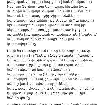
քաղաքականության հարցերով հանձնակատար
Բենիտո Ֆերերո-Վալդների այցը, ինչպես նաև
մարտին և մայիսին Հարավային Կովկասում ԵՄ
հատուկ ներկայացուցիչ Փիթեր Սեմնեբեի
հայտարարությունները, թե Լեռնային Ղարաբաղի
հիմնախնդրի հանգուցալուծման առումով իր
ներկայացրած կառույցը պատրաստ է շրջան
ուղարկել խաղաղապահ առաքելություն, ինչպես և`
նպաստել հետկոնֆլիկտային իրավիճակի
կարգավորմանը։
Նույն համատեքստում պետք է դիտարկել 2006թ.
ապրիլի 11-13-ը Բեռնար Ֆասյեի այցերը Բաքու ու
Երևան, մայիսի 4-ին Վիլնյուսում ԵՄ արտաքին ու
անվտանգության քաղաքականության գծով
հանձնակատար Խավիեր Սոլանայի
հայտարարությունը («ԵՄ-ը շարունակելու է
ակտիվորեն մասնակցել Հարավային Կովկասում
սառեցված հակամարտություններիի
հանգուցալուծմանը»), և վերջապես, մայիսի 30-ին
Փարիզում կայացած Ժակ Շիրակ–Իլհամ Ալիև
հանդիպումը։
Ռամբույեից հետո Ղարաբաղյան հիմնախնդրի հետ