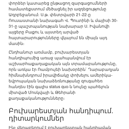
փորձեր կատարեց ընթացող զարգացումների
համատեքստում մեծացնել իր ազդեցությունը
Ադրբեջանում։ Ս.թ. փետրվարի 21-22-ը
Ռուսաստանի նախագահ Վ. Պուտինի և մայիսի 30-
31-ը պաշտպանության նախարար Ս. Իվանովի
այցերը Բաքու և այստեղ արված
հայտարարությունները վկայում են միայն այդ
մասին։
Ընդհանուր առմամբ, բուխարեստյան
հանդիպումից առաջ պահպանվում էր
աշխարհաքաղաքական այն տրամաբանությունը,
որն առկա էր Ռամբույեի նախօրեին` Ղարաբաղյան
հիմնախնդրում իրավիճակը փոխելու ամերիկա-
եվրոպական նախաձեռնությանը զուգահեռ
հանդես էին գալիս status quo-ն նույնը պահելուն
միտված Մոսկվայի և Թեհրանի
քաղաքականությունները։
Բուխարեստյան հանդիպում.
դիտարկումներ
Ինչ վերաբերում է բուխարեստյան հանդիպման