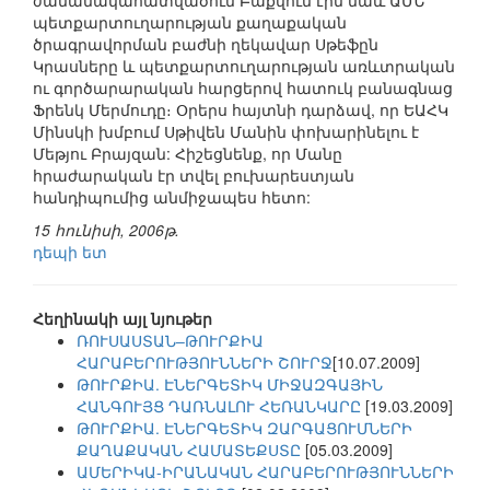
ժամանակահատվածում Բաքվում էին նաև ԱՄՆ
պետքարտուղարության քաղաքական
ծրագրավորման բաժնի ղեկավար Սթեֆըն
Կրասները և պետքարտուղարության առևտրական
ու գործարարական հարցերով հատուկ բանագնաց
Ֆրենկ Մերմուդը։ Օրերս հայտնի դարձավ, որ ԵԱՀԿ
Մինսկի խմբում Սթիվեն Մանին փոխարինելու է
Մեթյու Բրայզան: Հիշեցնենք, որ Մանը
հրաժարական էր տվել բուխարեստյան
հանդիպումից անմիջապես հետո:
15 հունիսի, 2006թ.
դեպի ետ
Հեղինակի այլ նյութեր
ՌՈՒՍԱՍՏԱՆ–ԹՈՒՐՔԻԱ
ՀԱՐԱԲԵՐՈՒԹՅՈՒՆՆԵՐԻ ՇՈՒՐՋ
[10.07.2009]
ԹՈՒՐՔԻԱ. ԷՆԵՐԳԵՏԻԿ ՄԻՋԱԶԳԱՅԻՆ
ՀԱՆԳՈՒՅՑ ԴԱՌՆԱԼՈՒ ՀԵՌԱՆԿԱՐԸ
[19.03.2009]
ԹՈՒՐՔԻԱ. ԷՆԵՐԳԵՏԻԿ ԶԱՐԳԱՑՈՒՄՆԵՐԻ
ՔԱՂԱՔԱԿԱՆ ՀԱՄԱՏԵՔՍՏԸ
[05.03.2009]
ԱՄԵՐԻԿԱ-ԻՐԱՆԱԿԱՆ ՀԱՐԱԲԵՐՈՒԹՅՈՒՆՆԵՐԻ