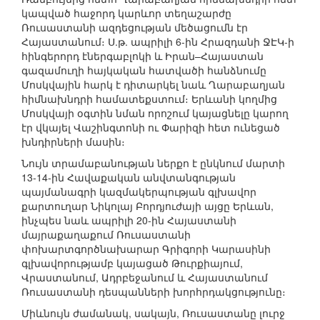
կապված հաջորդ կարևոր տեղաշարժը
Ռուսաստանի ազդեցության մեծացումն էր
Հայաստանում։ Ս.թ. ապրիլի 6-ին Հրազդանի ՋԷԿ-ի
հինգերորդ էներգաբլոկի և Իրան–Հայաստան
գազամուղի հայկական հատվածի հանձնումը
Մոսկվային հարկ է դիտարկել նաև Ղարաբաղյան
հիմնախնդրի համատեքստում։ Երևանի կողմից
Մոսկվայի օգտին նման որոշում կայացնելը կարող
էր վկայել Վաշինգտոնի ու Փարիզի հետ ունեցած
խնդիրների մասին։
Նույն տրամաբանության ներքո է ընկնում մարտի
13-14-ին Հավաքական անվտանգության
պայմանագրի կազմակերպության գլխավոր
քարտուղար Նիկոլայ Բորդյուժայի այցը Երևան,
ինչպես նաև ապրիլի 20-ին Հայաստանի
մայրաքաղաքում Ռուսաստանի
փոխարտգործնախարար Գրիգորի Կարասինի
գլխավորությամբ կայացած Թուրքիայում,
Վրաստանում, Ադրբեջանում և Հայաստանում
Ռուսաստանի դեսպանների խորհրդակցությունը։
Միևնույն ժամանակ, սակայն, Ռուսաստանը լուրջ