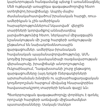
կարևորության հանգամանք պետք է առանձնացնել
Մեծ ութնյակի առաջիկա գագաթաժողովից հետո
ստեղծվող իրավիճակը։ Ապրիլ-մայիս
ժամանակահատվածում իրանական հարցի, ռուս-
ամերիկյան և չին-ամերիկյան
հարաբերություններում նկատված` վերջին
տարիների կտրվածքով աննախադեպ
լարվածությունից հետո, ներկայում միջազգային
նշանակության մի շարք հարցերի առնչությամբ
ընթանում են նախակոնսենսուսային
զարգացումներ. ամերիկա-իրանական
հավանական պայմանավորվածությունը, ԱՄՆ
կողմից իրաքյան կամպանիայի ռազմավարության
վերանայումը, իրավիճակի անորոշությունը
Ուկրաինայում, Ղազախստանի շուրջ ընթացող
զարգացումները (այդ երկրի էներգակիրների
արտահանման խնդիրն ու աշխարհաքաղաքական
կողմնորոշման հարցում միմյանց հնարավորինս
հավասարակշռող տարրերի երևան գալը) ևն։
Պետերբուրգյան գագաթաժողովը փորձելու է գտնել
որոշակի հարցերի առնվազն միջնաժամկետ
պատասխանները։ Սակայն Սանկտ