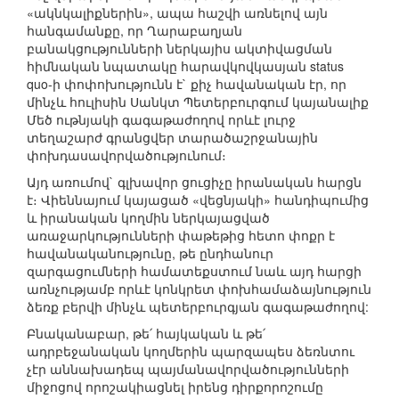
«ակնկալիքներին», ապա հաշվի առնելով այն
հանգամանքը, որ Ղարաբաղյան
բանակցությունների ներկայիս ակտիվացման
հիմնական նպատակը հարավկովկասյան status
quo-ի փոփոխությունն է` քիչ հավանական էր, որ
մինչև հուլիսին Սանկտ Պետերբուրգում կայանալիք
Մեծ ութնյակի գագաթաժողով որևէ լուրջ
տեղաշարժ գրանցվեր տարածաշրջանային
փոխդասավորվածությունում։
Այդ առումով` գլխավոր ցուցիչը իրանական հարցն
է։ Վիեննայում կայացած «վեցնյակի» հանդիպումից
և իրանական կողմին ներկայացված
առաջարկությունների փաթեթից հետո փոքր է
հավանականությունը, թե ընդհանուր
զարգացումների համատեքստում նաև այդ հարցի
առնչությամբ որևէ կոնկրետ փոխհամաձայնություն
ձեռք բերվի մինչև պետերբուրգյան գագաթաժողով:
Բնականաբար, թե՛ հայկական և թե՛
ադրբեջանական կողմերին պարզապես ձեռնտու
չէր աննախադեպ պայմանավորվածությունների
միջոցով որոշակիացնել իրենց դիրքորոշումը