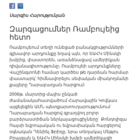
Սարգիս Հարությունյան
Զարգացումներ Ռամբույեից
հետո
Ռամբույեում տեղի ունեցած բանակցությունների
գլխավոր արդյունքը եղավ այն, որ ԵԱՀԿ Մինսկի
խմբից, փաստորեն, առանձնացավ ամերիկյան
դիվանագիտությունը։ Ռամբույեի արդյունքները
Վաշինգտոնի համար կարծես թե դարձան հարմար
փաստարկ՝ հիմնավորելու սեփական միակողմանի
քայլերը Ղարաբաղյան հարցում։
2006թ. մարտից-մայիս ընկած
ժամանակահատվածում Հարավային Կովկաս
այցելեցին ԱՄՆ պետքարտուղարությունում
Ղարաբաղյան հարցով զբաղվող բոլոր
բարձրաստիճան ներկայացուցիչները` Քոնդոլիզա
Ռայսի եվրոպական ու եվրասիական հարցերով
օգնական Դենիել Ֆրիդը, նրա տեղակալ Մեթյու
Բրայզան և ԵԱՀԿ Մինսկի խմբի ամերիկացի