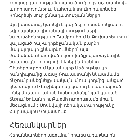
«ժողովրդավրության տարածումը ողջ աշխարհով»
և որի արդյունքում Սպիտակ տունը հայտնվեց
Կոնգրեսի սուր քննադատության ներքո:
Այդ իմաստով, կարելի է կարծել, որ ամերիկյան ու
եվրոպական դիվանագիտությունների
նախաձեռնությամբ Ռամբույեում և Բուխարեստում
կայացած հայ-ադրբեջանական բարձր
մակարդակի քննարկումների` այս
ժամանակահատվածի կտրվածքով առաջնային
նպատակն էր հուլիսի կեսերին Սանկտ
Պետերբուրգում կայանալիք Մեծ ութնյակի
հանդիպումից առաջ Ռուսաստանի նկատմամբ
ճնշում բանեցնելը։ Սակայն, մյուս կողմից, անցած
կես տարում Վաշինգտոնը կարող էր ամրագրած
լինել մի շատ էական հանգամանք` ցանկացած
ճնշում Երևանի ու Բաքվի ուղղությամբ միայն
մեծացնում է Մոսկվայի դերակատարությունը
Հարավային Կովկասում:
Հեռանկարներ
Հեռանկարների առումով` որպես առաջնային