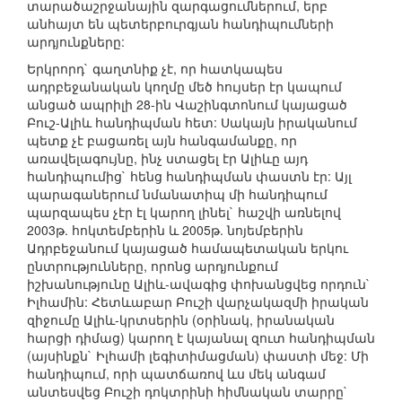
տարածաշրջանային զարգացումներում, երբ
անհայտ են պետերբուրգյան հանդիպումների
արդյունքները:
Երկրորդ` գաղտնիք չէ, որ հատկապես
ադրբեջանական կողմը մեծ հույսեր էր կապում
անցած ապրիլի 28-ին Վաշինգտոնում կայացած
Բուշ-Ալիև հանդիպման հետ: Սակայն իրականում
պետք չէ բացառել այն հանգամանքը, որ
առավելագույնը, ինչ ստացել էր Ալիևը այդ
հանդիպումից` հենց հանդիպման փաստն էր: Այլ
պարագաներում նմանատիպ մի հանդիպում
պարզապես չէր էլ կարող լինել` հաշվի առնելով
2003թ. հոկտեմբերին և 2005թ. նոյեմբերին
Ադրբեջանում կայացած համապետական երկու
ընտրությունները, որոնց արդյունքում
իշխանությունը Ալիև-ավագից փոխանցվեց որդուն`
Իլհամին: Հետևաբար Բուշի վարչակազմի իրական
զիջումը Ալիև-կրտսերին (օրինակ, իրանական
հարցի դիմաց) կարող է կայանալ զուտ հանդիպման
(այսինքն` Իլհամի լեգիտիմացման) փաստի մեջ: Մի
հանդիպում, որի պատճառով ևս մեկ անգամ
անտեսվեց Բուշի դոկտրինի հիմնական տարրը`