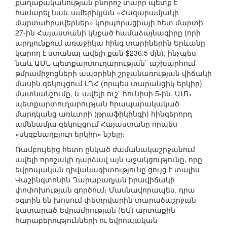
քաղաքականության բնորոշ տարր պետք է
համարել նաև ամերիկյան «Հազարամյակի
մարտահրավերներ» կորպորացիայի հետ մարտի
27-ին Հայաստանի կնքած համաձայնագիրը (որի
արդյունքում առաջիկա հինգ տարիներին Երևանը
կարող է ստանալ ավելի քան $236.5 մլն), ինչպես
նաև ԱՄՆ պետքարտուղարության` աշխարհում
թմրամիջոցների ապօրինի շրջանառության վիճակի
մասին զեկույցում ԼՂՀ (որպես տարանցիկ երկիր)
մատնանշումը, և ավելի ուշ` հունիսի 5-ին, ԱՄՆ
պետքարտուղարության հրապարակակած
մարդկանց առևտրի (թրաֆիկինգի) հինգերորդ
ամենամյա զեկույցում Հայաստանը որպես
«սկզբնաղբյուր երկիր» նշելը։
Ռամբույեից հետո ընկած ժամանակաշրջանում
ավելի որոշակի դարձավ այն աջակցությունը, որը
եվրոպական դիվանագիտությունը ցույց է տալիս
Վաշինգտոնին Ղարաբաղյան իրավիճակի
փոփոխության գործում։ Մասնավորապես, դրա
օգտին են խոսում փետրվարին տարածաշրջան
կատարած Եվրամիության (ԵՄ) արտաքին
հարաբերությունների ու եվրոպական