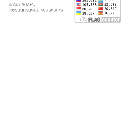
© ՑԱՆՑԱՅԻՆ
ՀԵՏԱԶՈՏԱԿԱՆ ԻՆՍՏԻՏՈՒՏ