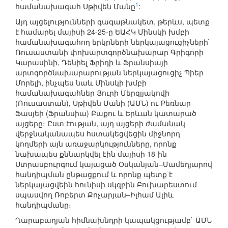
1
համանախագահ Սթիվեն Մանը
:
Այդ այցելությունների գագաթնակետ, թերևս, պետք
է համարել մայիսի 24-25-ը ԵԱՀԿ Մինսկի խմբի
համանախագահող երկրների ներկայացուցիչների`
Ռուսաստանի փոխարտգործնախարար Գրիգորի
Կարասինի, Դենիել Ֆրիդի և Ֆրանսիայի
արտգործնախարարության ներկայացուցիչ Պիեր
Մորելի, ինչպես նաև Մինսկի խմբի
համանախագահներ Յուրի Մերզլյակովի
(Ռուսաստան), Սթիվեն Մանի (ԱՄՆ) ու Բեռնար
Ֆասյեի (Ֆրանսիա) Բաքու և Երևան կատարած
այցերը։ Ըստ էության, այդ այցերի ժամանակ
վերջնականապես հստակեցվեցին միջնորդ
կողմերի այն առաջարկությունները, որոնք
նախապես քննարկվել էին մայիսի 18-ին
Ստրասբուրգում կայացած Օսկանյան–Մամեդյարով
հանդիպման ընթացքում և որոնք պետք է
ներկայացվեին հունիսի սկզբին Բուխարեստում
սպասվող Ռոբերտ Քոչարյան–Իլհամ Ալիև
հանդիպմանը։
Ղարաբաղյան հիմնախնդրի կապակցությամբ` ԱՄՆ