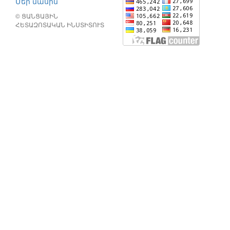
Մեր մասին
© ՑԱՆՑԱՅԻՆ
ՀԵՏԱԶՈՏԱԿԱՆ ԻՆՍՏԻՏՈՒՏ