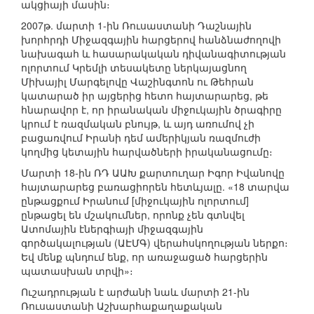
ակցիայի մասին։
2007թ. մարտի 1-ին Ռուսաստանի Դաշնային
խորհրդի Միջազգային հարցերով հանձնաժողովի
նախագահ և հասարակական դիվանագիտության
ոլորտում Կրեմլի տեսակետը ներկայացնող
Միխայիլ Մարգելովը Վաշինգտոն ու Թեհրան
կատարած իր այցերից հետո հայտարարեց, թե
հնարավոր է, որ իրանական միջուկային ծրագիրը
կրում է ռազմական բնույթ, և այդ առումով չի
բացառվում Իրանի դեմ ամերիկյան ռազմուժի
կողմից կետային հարվածների իրականացումը։
Մարտի 18-ին ՌԴ ԱԱԽ քարտուղար Իգոր Իվանովը
հայտարարեց բառացիորեն հետևյալը. «18 տարվա
ընթացքում Իրանում [միջուկային ոլորտում]
ընթացել են մշակումներ, որոնք չեն գտնվել
Ատոմային էներգիայի միջազգային
գործակալության (ԱԷՄԳ) վերահսկողության ներքո։
Եվ մենք պնդում ենք, որ առաջացած հարցերին
պատասխան տրվի»։
Ուշադրության է արժանի նաև մարտի 21-ին
Ռուսաստանի Աշխարհաքաղաքական