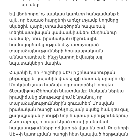
օր անց։
Եվ վեցերորդ՝ ոչ պակաս կարևոր հանգամանք է
այն, որ ծագած հարցերի առնչությամբ կողմերը
սկսեցին վարել տրամագծորեն հակառակ
տեղեկատվական կամպանիաներ։ Ընդհանուր
առմամբ, ռուս-իրանական միջուկային
համագործակցության մեջ առաջացած
տարաձայնությունների հրապարակումն
աննախադեպ է, ինչը կարող է վկայել այլ
նպատակների մասին։
Հայտնի է, որ Բուշեհրի ԱԷԿ-ի շինարարության
ընթացքը և կայանին վառելիքի մատակարարումը
Մոսկվան շատ հաճախ օգտագործել է որպես
ճնշամիջոց Թեհրանի նկատմամբ։ Սակայն ներկա
իրավիճակը բնութագրվում է նրանով, որ
տարաձայնություններին զուգահեռ՝ Մոսկվան
իրանական հարցի առնչությամբ սկսեց հանդես գալ
քաղաքական բնույթի նոր հայտարարություններով։
Հետևաբար, ի հայտ եկած ռուս-իրանական
հակասությունները դժվար թե վկայեն բուն Բուշեհրի
ԱԷԿ-ի կառուցման հարցի հետ կապված հերթական