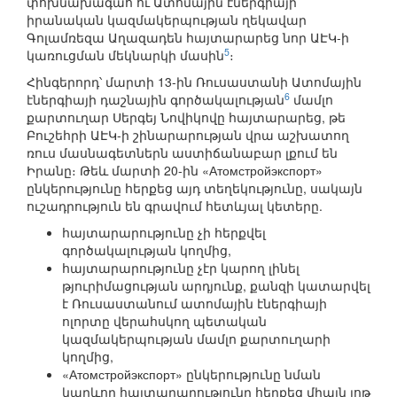
փոխնախագահ ու Ատոմային էներգիայի
իրանական կազմակերպության ղեկավար
Գոլամռեզա Աղազադեն հայտարարեց նոր ԱԷԿ-ի
5
կառուցման մեկնարկի մասին
։
Հինգերորդ՝ մարտի 13-ին Ռուսաստանի Ատոմային
6
էներգիայի դաշնային գործակալության
մամլո
քարտուղար Սերգեյ Նովիկովը հայտարարեց, թե
Բուշեհրի ԱԷԿ-ի շինարարության վրա աշխատող
ռուս մասնագետներն աստիճանաբար լքում են
Իրանը։ Թեև մարտի 20-ին «Атомстройэкспорт»
ընկերությունը հերքեց այդ տեղեկությունը, սակայն
ուշադրություն են գրավում հետևյալ կետերը.
հայտարարությունը չի հերքվել
գործակալության կողմից,
հայտարարությունը չէր կարող լինել
թյուրիմացության արդյունք, քանզի կատարվել
է Ռուսաստանում ատոմային էներգիայի
ոլորտը վերահսկող պետական
կազմակերպության մամլո քարտուղարի
կողմից,
«Атомстройэкспорт» ընկերությունը նման
կարևոր հայտարարությունը հերքեց միայն յոթ