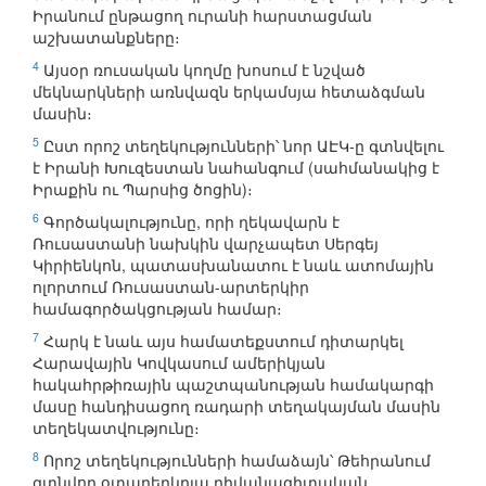
Իրանում ընթացող ուրանի հարստացման
աշխատանքները։
4
Այսօր ռուսական կողմը խոսում է նշված
մեկնարկների առնվազն երկամսյա հետաձգման
մասին։
5
Ըստ որոշ տեղեկությունների՝ նոր ԱԷԿ-ը գտնվելու
է Իրանի Խուզեստան նահանգում (սահմանակից է
Իրաքին ու Պարսից ծոցին)։
6
Գործակալությունը, որի ղեկավարն է
Ռուսաստանի նախկին վարչապետ Սերգեյ
Կիրիենկոն, պատասխանատու է նաև ատոմային
ոլորտում Ռուսաստան-արտերկիր
համագործակցության համար։
7
Հարկ է նաև այս համատեքստում դիտարկել
Հարավային Կովկասում ամերիկյան
հակահրթիռային պաշտպանության համակարգի
մասը հանդիսացող ռադարի տեղակայման մասին
տեղեկատվությունը։
8
Որոշ տեղեկությունների համաձայն՝ Թեհրանում
գտնվող օտարերկրյա դիվանագիտական