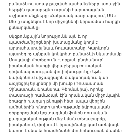
բանաձևով առաջ քաշված պահանջները. առաջին
հերթին դադարեցնի ուրանի հարստացման
աշխատանքները։ Հակառակ պարագայում, ՄԱԿ
ԱԽ-ը անցնելու է նոր միջոցների կիրառման հարցի
քննարկմանը։
Սկզբունքային նորությունն այն է, որ
պատժամիջոցների խստացմանը կողմ է
արտահայտվել նաև Ռուսաստանը։ Կարևորն
այստեղ ոչ այնքան կոնկրետ բանաձևի նկատմամբ
Մոսկվայի մոտեցումն է, որքան ընդհանուր՝
իրանական հարցի վերաբերյալ ռուսական
դիվանագիտության փոփոխությունը։ Եթե
նախկինում միջազգային մակարդակում կար
ազդեցիկ երկրների մի խումբ (Ռուսաստան,
Չինաստան, Ֆրանսիա, Գերմանիա), որոնք
փաստացի համաձայն էին իրանական միջուկային
ծրագրի խաղաղ բնույթի հետ, ապա վերջին
ամիսներին խնդրի առնչությամբ եվրոպական
դիրքորոշման կոշտացման ֆոնին ռուսական
քաղաքականության մեջ նման տեղաշարժը,
իրականում, փոխում է իրավիճակը կամ առնվազն
կարող է վկայել իրավիճակի փոփոխության մասին։