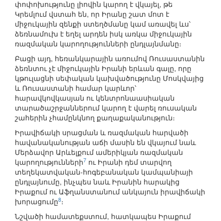
փոփոխությունը լիովին կարող է վկայել, թե
Կրեմլում վստահ են, որ Իրանը շատ մոտ է
միջուկային զենքի ստեղծմանը կամ առավել ևս՝
ձեռնամուխ է եղել արդեն իսկ առկա միջուկային
ռազմական կարողությունների ընդլայնմանը։
Բացի այդ, հեռանկարային առումով Ռուսաստանին
ձեռնտու չէ միջուկային Իրանի երևան գալը, որը
կթուլացնի սեփական կախվածությունը Մոսկվայից
և Ռուսաստանի համար կարևոր՝
հարավկովկասյան ու կենտրոնաասիական
տարածաշրջաններում կարող է վարել ռուսական
շահերին չհամընկնող քաղաքականություն։
Իրավիճակի սրացման և ռազմական հարվածի
հավանականության աճի մասին են վկայում նաև
Մերձավոր Արևելքում ամերիկյան ռազմական
7
կարողությունների
ու Իրանի դեմ տարվող
տեղեկատվական-հոգեբանական կամպանիայի
ընդլայնումը, ինչպես նաև Իրանին հարակից
Իրաքում ու Աֆղանստանում անկայուն իրավիճակի
8
խորացումը
։
Նշվածի համատեքստում, հատկապես Իրաքում