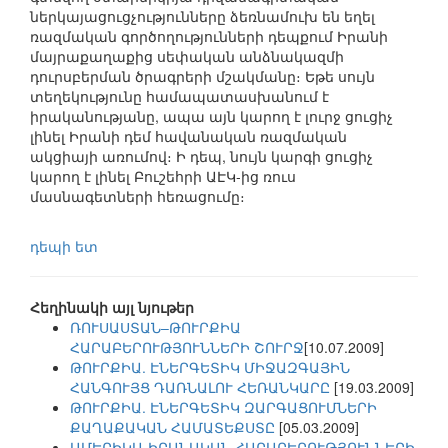
ներկայացուցչությունները ձեռնամուխ են եղել
ռազմական գործողությունների դեպքում Իրանի
մայրաքաղաքից սեփական անձնակազմի
դուրսբերման ծրագրերի մշակմանը։ Եթե սույն
տեղեկությունը համապատասխանում է
իրականությանը, ապա այն կարող է լուրջ ցուցիչ
լինել Իրանի դեմ հավանական ռազմական
ակցիայի առումով։ Ի դեպ, նույն կարգի ցուցիչ
կարող է լինել Բուշեհրի ԱԷԿ-ից ռուս
մասնագետների հեռացումը։
դեպի ետ
Հեղինակի այլ նյութեր
ՌՈՒՍԱՍՏԱՆ–ԹՈՒՐՔԻԱ
ՀԱՐԱԲԵՐՈՒԹՅՈՒՆՆԵՐԻ ՇՈՒՐՋ
[10.07.2009]
ԹՈՒՐՔԻԱ. ԷՆԵՐԳԵՏԻԿ ՄԻՋԱԶԳԱՅԻՆ
ՀԱՆԳՈՒՅՑ ԴԱՌՆԱԼՈՒ ՀԵՌԱՆԿԱՐԸ
[19.03.2009]
ԹՈՒՐՔԻԱ. ԷՆԵՐԳԵՏԻԿ ԶԱՐԳԱՑՈՒՄՆԵՐԻ
ՔԱՂԱՔԱԿԱՆ ՀԱՄԱՏԵՔՍՏԸ
[05.03.2009]
ԱՄԵՐԻԿԱ-ԻՐԱՆԱԿԱՆ ՀԱՐԱԲԵՐՈՒԹՅՈՒՆՆԵՐԻ