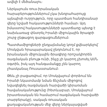
ավելի է մեծանալու։
Ներկայումս ռուս-իրանական
հարաբերություններում չկա խնդրահարույց
այնպիսի ուղղություն, որը պատճառ հանդիսանար
վերը նշված հակասությունների համար։ Այդ
իմաստով հակասությունների պատճառը պետք է
նախևառաջ փնտրել Իրանի միջուկային ծրագրի
շուրջ ընթացող զարգացումներում։
Պատժամիջոցների ընդլայնմանը կողմ քվեարկելով՝
Մոսկվան հրապարակավ ընդունում է, որ
իրանական միջուկային ծրագիրը որոշակիորեն
ռազմական բնույթ ունի, ինչը չի կարող չխոսել ԱՄՆ
օգտին, իսկ այդ հանգամանքը չեն կարող
չհասկանալ Ռուսաստանում։
Թեև չի բացառվում, որ Մոսկվայում փորձում են
Իրանի նկատմամբ նման ճնշման միջոցով
նվազեցնել ռազմական հարվածի կիրառման
հավանականությունը (հետևաբար, Մոսկվայում
իրատեսական են համարում ռազմական հարվածի
տարբերակը), սակայն ռուսական
քաղաքականության մեջ վերը ներկայացված