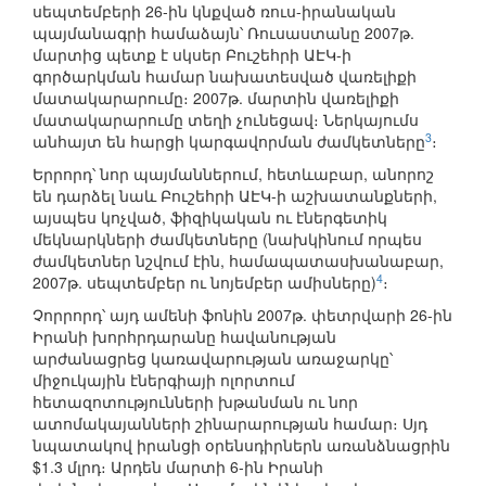
սեպտեմբերի 26-ին կնքված ռուս-իրանական
պայմանագրի համաձայն՝ Ռուսաստանը 2007թ.
մարտից պետք է սկսեր Բուշեհրի ԱԷԿ-ի
գործարկման համար նախատեսված վառելիքի
մատակարարումը։ 2007թ. մարտին վառելիքի
մատակարարումը տեղի չունեցավ։ Ներկայումս
3
անհայտ են հարցի կարգավորման ժամկետները
։
Երրորդ՝ նոր պայմաններում, հետևաբար, անորոշ
են դարձել նաև Բուշեհրի ԱԷԿ-ի աշխատանքների,
այսպես կոչված, ֆիզիկական ու էներգետիկ
մեկնարկների ժամկետները (նախկինում որպես
ժամկետներ նշվում էին, համապատասխանաբար,
4
2007թ. սեպտեմբեր ու նոյեմբեր ամիսները)
։
Չորրորդ՝ այդ ամենի ֆոնին 2007թ. փետրվարի 26-ին
Իրանի խորհրդարանը հավանության
արժանացրեց կառավարության առաջարկը՝
միջուկային էներգիայի ոլորտում
հետազոտությունների խթանման ու նոր
ատոմակայանների շինարարության համար։ Սյդ
նպատակով իրանցի օրենսդիրներն առանձնացրին
$1.3 մլրդ։ Արդեն մարտի 6-ին Իրանի