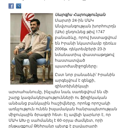
Սարգիս Հարությունյան
Մարտի 24-ին ՄԱԿ
Անվտանգության խորհուրդն
(ԱԽ) ընդունեց թիվ 1747
բանաձևը, որով խստացվում
են Իրանի նկատմամբ դեռևս
2006թ. դեկտեմբերի 23-ի
նմանատիպ փաստաթղթով
հաստատված
պատժամիջոցները։
Ըստ նոր բանաձևի՝ Իրանին
արգելվում է զենքի,
զինտեխնիկայի
արտահանումը, ինչպես նաև սառեցվում են մի
շարք կազմակերպությունների ու ֆիզիկական
անձանց բանկային հաշիվները, որոնք որոշակի
առնչություն ունեն իսլամական հանրապետության
միջուկային ծրագրի հետ։ Էլ ավելի կարևոր է, որ
ՄԱԿ ԱԽ-ը սահմանել է 60-օրյա ժամկետ, որի
ընթացքում Թեհրանը պետք է բավարարի