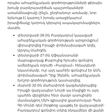
որպես ահաբեկչական գործողությունների թիրախ-
խումբ բարձրաստիճան պաշտոնյաների
առանձնացումը (ինչն, ընդհանուր առմամբ, նոր
երևույթ է) կարող է խոսել առաջիկայում
իրավիճակը կտրուկ կերպով ապակայունացնելու
մասին.
փետրվարի 26-ին Բաղդադում կայացած
ահաբեկչական գործողության արդյունքում
վիրավորվեց Իրաքի փոխնախագահ Ադել
Աբդուլ-Մահդին,
փետրվարի 27-ին Աֆղանստանի
մայրաքաղաք Քաբուլից հյուսիս գտնվող
ամերիկյան օդուժի «Բաղրամ» հենակետի
նկատմամբ, ուր այդ պահին գտնվում էր ԱՄՆ
փոխնախագահ Դիք Չեյնին, ահաբեկչական
խոշոր գործողություն կատարվեց,
մարտի 22-ին մահափորձ կազմակերպվեց
Իրաքի վարչապետ Նուրի ալ-Մալիքի ու այդ
պահին վերջինիս հետ մամլո ասուլիսին
մասնակցող ՄԱԿ գլխավոր քարտուղար Պան
Գի Մունի դեմ (հրթիռը պայթել էր վարչապետի՝
Բաղդադում գտնվող տնից ընդամենը մի քանի