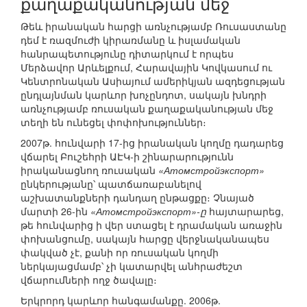
քաղաքականության մեջ
Թեև իրանական հարցի առնչությամբ Ռուսաստանը
դեմ է ռազմուժի կիրառմանը և իսլամական
հանրապետությունը դիտարկում է որպես
Մերձավոր Արևելքում, Հարավային Կովկասում ու
Կենտրոնական Ասիայում ամերիկյան ազդեցության
ընդլայնման կարևոր խոչընդոտ, սակայն խնդրի
առնչությամբ ռուսական քաղաքականության մեջ
տեղի են ունեցել փոփոխություններ։
2007թ. հունվարի 17-ից իրանական կողմը դադարեց
վճարել Բուշեհրի ԱԷԿ-ի շինարարությունն
իրականացնող ռուսական
«Атомстройэкспорт»
ընկերությանը՝ պատճառաբանելով
աշխատանքների դանդաղ ընթացքը։ Չնայած
մարտի 26-ին
«Атомстройэкспорт»-ը
հայտարարեց,
թե հունվարից ի վեր ստացել է դրամական առաջին
փոխանցումը, սակայն հարցը վերջնականապես
փակված չէ, քանի որ ռուսական կողմի
ներկայացմամբ՝ չի կատարվել անհրաժեշտ
վճարումների ողջ ծավալը։
Երկրորդ կարևոր հանգամանքը. 2006թ.