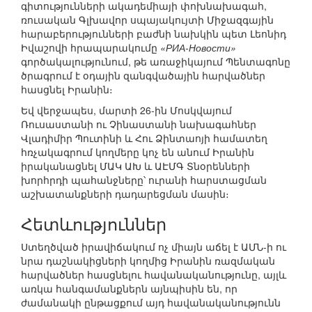
գիտությունների ակադեմիայի փոխնախագահ,
ռուսական Գլխավոր սպայակույտի Միջազգային
հարաբերությունների բաժնի նախկին պետ Լեոնիդ
Իվաշովի հրապարակումը
«РИА-Новости»
գործակալությունում, թե առաջիկայում Պենտագոնը
ծրագրում է օդային զանգվածային հարվածներ
հասցնել Իրանին։
Եվ վերջապես, մարտի 26-ին Մոսկվայում
Ռուսաստանի ու Չինաստանի նախագահներ
Վլադիմիր Պուտինի և Հու Ձինտաոյի համատեղ
հռչակագրում կողմերը կոչ են անում Իրանին
իրականացնել ՄԱԿ ԱԽ և ԱԷՄԳ Տնօրենների
խորհրդի պահանջները՝ ուրանի հարստացման
աշխատանքների դադարեցման մասին։
Հետևություններ
Ստեղծված իրավիճակում ոչ միայն աճել է ԱՄՆ-ի ու
նրա դաշնակիցների կողմից Իրանին ռազմական
հարվածներ հասցնելու հավանականությունը, այլև
առկա հանգամանքներն այնպիսին են, որ
ժամանակի ընթացքում այդ հավանականությունն