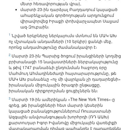
մետր հեռավորության վրա),
մարտի 23-ին դարձյալ Բաղդադում կայացած
ահաբեկչական գործողության արդյունքում
վիրավորվեց Իրաքի փոխվարչապետ Սալյամ
ազ-Զուբաին։
1
Նշված երկրները ներկայումս մտնում են ՄԱԿ ԱԽ
ոչ մշտական անդամների (10 երկիր) ցանկի մեջ,
որոնց անդամությունը ժամանակավոր է։
2
Մարտի 23-ին Պարսից ծոցում իրանցիների կողմից
բրիտանացի 15 նավաստիների ձերբակալությունը
և թիվ 1747 բանաձևի ընդունման հաջորդ օրը
Մահմուդ Ահմադինեժադի հայտարարությունը, թե
ՄԱԿ ԱԽ բանաձևը «ոչ մի վայրկյան չի դադարեցնի»
իրանական միջուկային ծրագրի ընթացքը,
իրանական դիրքորոշման ցուցիչներն են։
3
Մարտի 19-ին ամերիկյան «The New York Times»-ը
գրեց, թե իրանցիների հետ մարտի կեսերին
կայացած բանակցություններում Ռուսաստանի
Ազգային անվտանգության խորհրդի (ՌԴ ԱԱԽ)
քարտուղար Իգոր Իվանովը միջուկային վառելիքի
մատակարարման դիմաց պահանջել է դադարեցնել