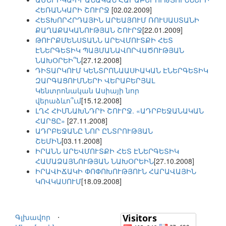
ՀԵՌԱՆԿԱՐԻ ՇՈՒՐՋ
[02.02.2009]
ՀԵՏԽՈՐՀՐԴԱՅԻՆ ԱՐԵԱՅՈՒՄ ՌՈՒՍԱՍՏԱՆԻ
ՔԱՂԱՔԱԿԱՆՈՒԹՅԱՆ ՇՈՒՐՋ
[22.01.2009]
ԹՈՒՐՔՄԵՆՍՏԱՆՆ ԱՐԵՎՄՈՒՏՔԻ ՀԵՏ
ԷՆԵՐԳԵՏԻԿ ՊԱՅՄԱՆԱՎՈՐՎԱԾՈՒԹՅԱՆ
ՆԱԽՕՐԵԻ՞Ն
[27.12.2008]
ԴԻՏԱՐԿՈՒՄ ԿԵՆՏՐՈՆԱԱՍԻԱԿԱՆ ԷՆԵՐԳԵՏԻԿ
ԶԱՐԳԱՑՈՒՄՆԵՐԻ ՎԵՐԱԲԵՐՅԱԼ
Կենտրոնական Ասիայի նոր
վերաձևո՞ւմ
[15.12.2008]
ԼՂՀ ՀԻՄՆԱԽՆԴՐԻ ՇՈՒՐՋ. «ԱԴՐԲԵՋԱՆԱԿԱՆ
ՀԱՐՑԸ»
[27.11.2008]
ԱԴՐԲԵՋԱՆԸ ՆՈՐ ԸՆՏՐՈՒԹՅԱՆ
ՇԵՄԻՆ
[03.11.2008]
ԻՐԱՆՆ ԱՐԵՎՄՈՒՏՔԻ ՀԵՏ ԷՆԵՐԳԵՏԻԿ
ՀԱՄԱՁԱՅՆՈՒԹՅԱՆ ՆԱԽՕՐԵԻՆ
[27.10.2008]
ԻՐԱՎԻՃԱԿԻ ՓՈՓՈԽՈՒԹՅՈՒՆ ՀԱՐԱՎԱՅԻՆ
ԿՈՎԿԱՍՈՒՄ
[18.09.2008]
Գլխավոր
⋅