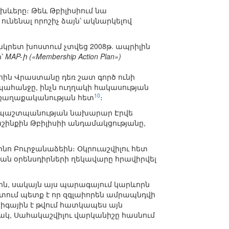
խևերը։ Թեև Թբիլիսիում նա
ւնենալ որոշիչ ձայն՝ ակնարկելով
կրետ խոստում չտվեց 2008թ. ապրիլին
ի՝
MAP-ի («Membership Action Plan»)
ին Վրաստանը դեռ շատ գործ ունի
պահանջը, ինչն ուղղակի հակասության
10
 քաղաքականության հետ
։
ի պաշտպանության նախարար Էրվե
աշինքին Թբիլիսիի անդամակցությանը,
ո Բուրջանաձեին։ Օկրուաշվիլու հետ
կան օրենսդիրների ղեկավարը հրավիրվել
սին, սակայն այս պարագայում կարևորն
շտում պետք է որ զգլաիորեն ամրապնդվի
րիգային է թվում հատկապես այն
նակ, Սահակաշվիլու վարկանիշը հասնում