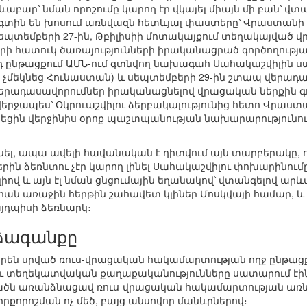
բար՝ նման որոշումը կարող էր վկայել միայն մի բան՝ վտանգ
 օգտին են խոսում առնվազն հետևյալ փաստերը՝ Վրաստա
սեպտեմբերի 27-ին, Թբիլիսիի մոտակայքում տեղակայված 
րի հատուկ ծառայությունների իրականացրած գործողության
յդ ընթացքում ԱՄՆ-ում գտնվող նախագահ Սահակաշվիլին 
ա չմեկնեց Հունաստան) և սեպտեմբերի 29-ին շտապ վերադա
 վերադասավորումներ իրականացնելով վրացական ներքին գ
վերջապես՝ Օկրուաշվիլու ձերբակալությունից հետո Վրաս
եցին վերջինիս օրոք պաշտպանության նախարարությունո
լ, ապա ավելի հավանական է դիտվում այն տարբերակը, որ 
րին ձեռնտու չէր կարող լինել Սահակաշվիլու փոխարինո
ով և այն էլ նման ցնցումային եղանակով՝ վտանգելով արև
իան առաջին հերթին շահավետ կլիներ Մոսկվայի համար, 
յդպիսի ձեռնարկ։
ձագանքը
ջորեն սրված ռուս-վրացական հակամարտության ողջ ընթաց
ու տեղեկատվական քաղաքականությունները սատարում էի
ն առանձնացավ ռուս-վրացական հակամարտության առնչ
րքորոշման ոչ մեծ, բայց անսովոր մանևրներով։