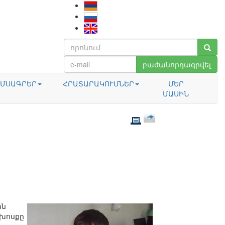
բաժանորդագրվել
ՄՍԱԳՐԵՐ
ՀՐԱՏԱՐԱԿՈՒՄՆԵՐ
ՄԵՐ
ՄԱՍԻՆ
ին
 խոսքը