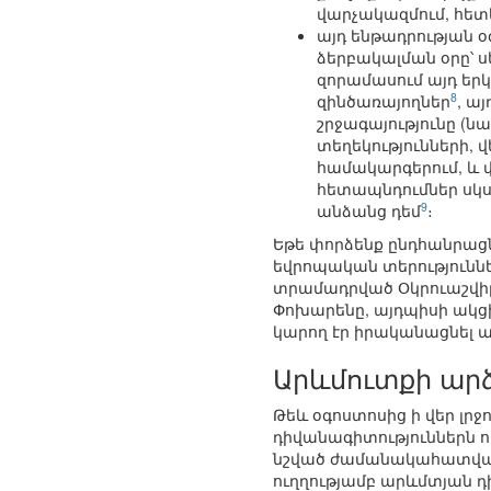
վարչակազմում, հետևա
այդ ենթադրության
ձերբակալման օրը՝ 
զորամասում այդ երկ
8
զինծառայողներ
, ա
շրջագայությունը (ն
տեղեկությունների,
համակարգերում, և 
հետապնդումներ սկս
9
անձանց դեմ
։
Եթե փորձենք ընդհանրացնե
եվրոպական տերություննե
տրամադրված Օկրուաշվիլի
Փոխարենը, այդպիսի ակց
կարող էր իրականացնել ա
Արևմուտքի ար
Թեև օգոստոսից ի վեր լր
դիվանագիտություններն 
նշված ժամանակահատված
ուղղությամբ արևմտյան դի