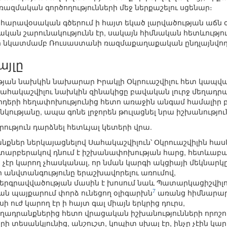
զմական գործողությունների մեջ ներքաշելու սցենար։
հարավօսական գծերում ի հայտ եկած լարվածության աճն օգ
ն շարունակությունն էր, սակայն հիմնական հետևություն
 նկատմամբ Ռուսաստանի ռազմաքաղաքական ընդլայնվող ճ
այլը
ն նախկին նախարար Իրակլի Օկրուաշվիլու հետ կապված 
 Սահակաշվիլու նախկին զինակիցը բավական լուրջ մեղադր
րդերի հեղափոխությունից հետո առաջին անգամ համալիր բն
ությանը, ապա գոնե լրջորեն թուլացնել նրա իշխանությու
դրություն դարձնել հետևյալ կետերի վրա.
քներ ներկայացնելով Սահակաշվիլուն՝ Օկրուաշվիլին հաս
 տարբերակով դնում է իշխանափոխության հարց, հետևա
էր կարող չհասկանալ, որ նման կարգի ակցիայի մեկնարկը
 անվտանգությունը երաշխավորելու առումով,
երգրավվածության մասին է խոսում նաև Պատարկացիշվիլու
7
ն պայքարում փորձ ունեցող օլիգարխն
առանց հիմնարար ո
 ուժ կարող էր ի հայտ գալ միայն երկրից դուրս,
ադրանքներից հետո վրացական իշխանությունների որոշումը
 տեսանկյունից, անշուշտ, կոպիտ սխալ էր, ինչը չէին կա