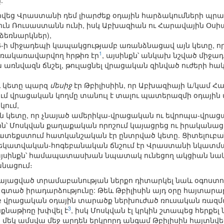
.
րվեց Վրաստանի դեմ լիարժեք օդային հարձակումների պրակ
յուն Ռուսաստանն ունի, իսկ Աբխազիան ու Հարավային Օս
ձեռնարկներ),
6-ի միջադեպի կապակցությամբ առանձնացավ այն կետը,
1
ռակառավարվող հրթիռ էր
, այսինքն՝ անկախ նշված միջադ
 առնվազն ճնշել, թուլացնել վրացական զինված ուժերի 
դ կետը պարզ
մեսիջ
էր Թբիլիսիին, որ Աբխազիայի և/կամ 
 վրացական կողմը տանուլ է տալու պատերազմի օդային մ
ում,
 այն կետը, որ չնայած ամերիկա-վրացական ու եվրոպա-
ին՝ Մոսկվան քաղաքական որոշում կայացրեց ու իրականացր
տեքստում հատկանշական էր ընտրված կետը. Ցիտելուբանին
եկատվական-հոգեբանական ճնշում էր Վրաստանի նկատմամբ
 այսինքն՝ համապատասխան նպատակ ունեցող ակցիան նաև ե
նացում։
այացված տրամաբանության ներքո դիտարկել նաև օգոստոս
 գտած իրադարձությունը: Թեև Թբիլիսին այդ օրը հայտարար
մբ վրացական օդային տարածք ներխուժած ռուսական ռազմա
3
ինքնաթիռը խփվել է
, իսկ Մոսկվան էլ կրկին շտապեց հերքել
որ մեկ ամսվա մեջ արդեն երկրորդ անգամ Թբիլիսին հայտ