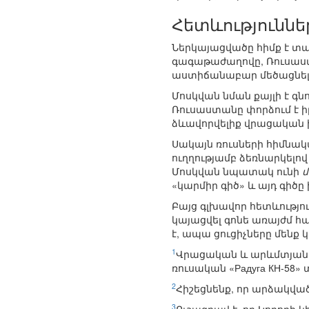
Հետևություննե
Ներկայացվածը հիմք է տա
գագաթաժաղովը, Ռուսաստ
աստիճանաբար մեծացնելո
Մոսկվան նման քայլի է գ
Ռուսաստանը փորձում է ի
ձևավորվելիք վրացական 
Սակայն ռուսների հիմնակ
ուղղությամբ ձեռնարկելո
Մոսկվան նպատակ ունի
մ
«կարմիր գիծ» և այդ գիծ
Բայց գլխավոր հետևությու
կայացվել գոնե առայժմ հա
է, ապա ցուցիչները մենք 
1
Վրացական և արևմտյան աղ
ռուսական «Радуга КН-58» 
2
Հիշեցնենք, որ արձակված
3