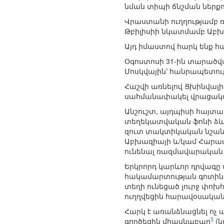
նման տիպի ճնշման ներքո
Վրաստանի ուղղությամբ 
Թբիլիսիի նկատմամբ Աբխա
Այդ իմաստով հարկ ենք հ
Օգոստոսի 31-ին տարածվ
Մոսկվային՝ հանրապետո
Հաշվի առնելով Ցխինվալ
սահմանափակել վրացական
Անշուշտ, այդպիսի հայտա
տեղեկատվական ֆոնի ձևա
զուտ տակտիկական նշանա
Աբխազիայի և/կամ Հարավ
ունենալ ռազմավարական կ
Երկրորդ կարևոր դրվագը
հակամարտության գոտիներ
տեղի ունեցած լուրջ փոխ
ուղղվեցին հարավօսակա
Հարկ է առանձնացնել ոչ
5
գործեցին միասնաբար
(ն