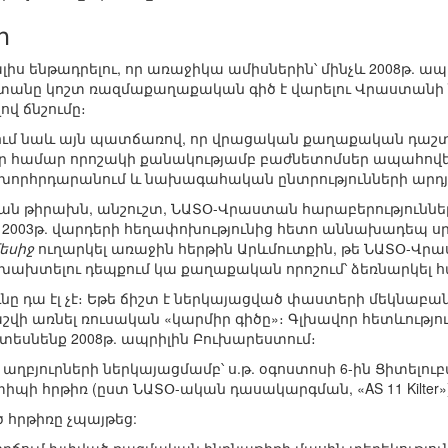
ր
լիս ենթադրելու, որ առաջիկա ամիսներին՝ մինչև 2008թ. ա
անը կոշտ ռազմաքաղաքական գիծ է վարելու Վրաստանի 
վ ճնշումը։
նում նաև այն պատճառով, որ վրացական քաղաքական դաշտո
ր համար որոշակի քանակությամբ բաժնետոմսեր ապահովել 2
խորհրդարանում և նախագահական ընտրությունների արդյու
ան թիրախն, անշուշտ, ՆԱՏՕ-Վրաստան հարաբերություններ
վ 2003թ. վարդերի հեղափոխությունից հետո աննախադեպ սրո
եսիջ
ուղարկել առաջին հերթին Արևմուտքին, թե ՆԱՏՕ-Վր
ը խախտելու դեպքում կա քաղաքական որոշում՝ ձեռնարկե
նը դա էլ չէ։ Եթե ճիշտ է ներկայացված փաստերի մեկնաբան
շվի առնել ռուսական «կարմիր գիծը»։ Գլխավոր հետևություն
կտեսնենք 2008թ. ապրիլին Բուխարեստում։
բյուրների ներկայացմամբ՝ ս.թ. օգոստոսի 6-ին Ցիտելուբա
տիպի հրթիռ (ըստ ՆԱՏՕ-ական դասակարգման, «AS 11 Kilter»)
 հրթիռը չպայթեց: