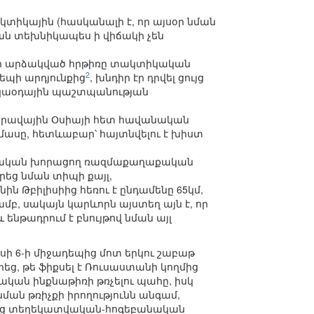
տիկային (հասկանալի է, որ այսօր նման
իան տեխնիկապես ի վիճակի չեն
 որ արձակված հրթիռը տակտիկական
2
եպի արդյունքից
, խնդիր էր դրվել ցույց
հակաօդային պաշտպանության
Հարավային Օսիայի հետ հավանական
ասը, հետևաբար՝ հայտնվելու է խիստ
վրացական խորացող ռազմաքաղաքական
եց նման տիպի քայլ,
 Թբիլիսիից հեռու է ընդամենը 65կմ,
, սակայն կարևորն այստեղ այն է, որ
նթադրում է բնույթով նման այլ
ի 6-ի միջադեպից մոտ երկու շաբաթ
եց, թե ֆիքսել է Ռուսաստանի կողմից
կան ինքնաթիռի թռչելու պահը, իսկ
 նման թռիչքի իրողությունն անգամ,
նվեց տեղեկատվական-հոգեբանական