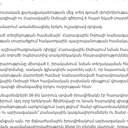
:
ռուսական քաղաքականության մեջ տեղ գտած փոփոխության 
զիայի ու Հարավային Օսիայի գծերով ի հայտ եկած տարրե
ամարում առանձնացնել երկու ուշագրավ դրվագ։
ած տեղեկության համաձայն՝ Հարավային Օսիայի նախագահ 
ւթյան տարածքում հակաօդային պաշտպանության համակ
ի աշխարհագրական դիրքը՝ Հարավային Օսիայում նման համ
 օդուժի օպերատիվ-տակտիկական հնարավորությունները՝
րարությունը միտված է, իրականում, նման տեղակայման հ
վորմանը, սակայն գլխավորն այստեղ այն է, որ նպատակ կ
կության մարտերի համար նախատեսված հարավօսական զին
ային Օսիայի հետ հավանական բախման դեպքում վրացակա
արգի միանգամից երկու ուղղության հետ։
 սեպտեմբերի 26-ին կտրուկ սրված իրավիճակն էր հարավ
ում։ Այդ օրը երեկոյան Ցխինվալի ու նրան հարակից վրացա
հրաձգության արդյունքում (այդ թվում՝ ծանր զինատեսակն
4
ն ու աբխազական
բանակային կազմավորումներն ու ծանր
 այնքան այն, որ ճգնաժամային իրավիճակում աբխազական 
ման պայմանավորվածություն ձեռք էր բերվել վաղուց), որքա