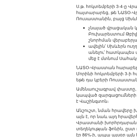
Ս.թ. հոկտեմբերի 3-4-ը 
հայտարարեց, թե ՆԱՏՕ-Վրա
Ռուսաստանին, բայց Սխևե
չնայած վրացական կ
Բուխարեստում Թբիլ
շնորհման վերաբերյա
ավելին՝ Սխևերն ու
անելու՝ հատկապես 
մեջ է մտնում Սահա
ՆԱՏՕ-Վրաստան հարաբերո
Մորինի հոկտեմբերի 3-ի 
եթե դա կբերի Ռուսաստ
Ամենաուշագրավ փաստը, 
կապված զարգացումների ը
է Վաշինգտոն։
Անշուշտ, նման հրավերը 
այն է, որ նաև այդ հրավ
Վրաստանի խորհրդարանի
տեղեկության ֆոնին, ըստ
էր 86%-ի, ապա այսօր այն