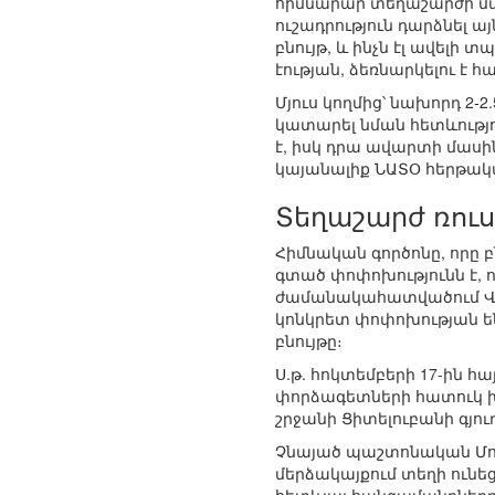
հիմնարար տեղաշարժի մաս
ուշադրություն դարձնել ա
բնույթ, և ինչն էլ ավելի
էության, ձեռնարկելու է 
Մյուս կողմից՝ նախորդ 2-2
կատարել նման հետևությու
է, իսկ դրա ավարտի մասին
կայանալիք ՆԱՏՕ հերթակ
Տեղաշարժ ռու
Հիմնական գործոնը, որը
գտած փոփոխությունն է, 
ժամանակահատվածում Վրա
կոնկրետ փոփոխության ե
բնույթը։
Ս.թ. հոկտեմբերի 17-ին 
փորձագետների հատուկ խ
շրջանի Ցիտելուբանի գյո
Չնայած պաշտոնական Մոսկ
մերձակայքում տեղի ունե