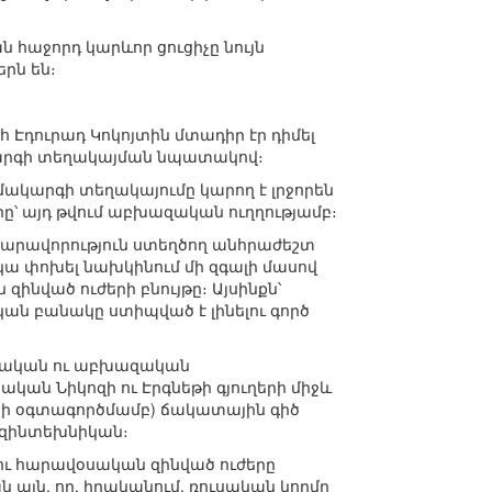
հաջորդ կարևոր ցուցիչը նույն
րն են։
Էդուրադ Կոկոյտին մտադիր էր դիմել
արգի տեղակայման նպատակով։
ակարգի տեղակայումը կարող է լրջորեն
 այդ թվում աբխազական ուղղությամբ։
նարավորություն ստեղծող անհրաժեշտ
ա փոխել նախկինում մի զգալի մասով
ված ուժերի բնույթը։ Այսինքն՝
ն բանակը ստիպված է լինելու գործ
օսական ու աբխազական
կան Նիկոզի ու Էրգնեթի գյուղերի միջև
երի օգտագործմամբ) ճակատային գիծ
 զինտեխնիկան։
ու հարավօսական զինված ուժերը
ն այն, որ, իրականում, ռուսական կողմը