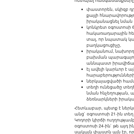
հետևյալ հանգամանքները
փաստորեն, սկիզբ դ
քայլի հնարավորութ
իրականացնել նման 
կոնկրետ օգոստոսի 
հակառադարային հե
տալ, որ նպատակ կա
բաղկացուցիչը,
իրականում, նախոր
բախման պարագայում
աննպաստ իրավիճակ
էլ ավելի կարևոր է
հարաբերություններ
ներկայացվածի համա
տեղի ունեցածը տեղ
նման հնչեղության,
ձեռնարկների իրակա
Հետևաբար, պետք է ներկ
անց` օգոստոսի 21-ին տեղ
Կոդորի կիրճի ուղղությա
օգոստոսի 24-ին` թե այդ 
սակայն փաստն այն էր, 