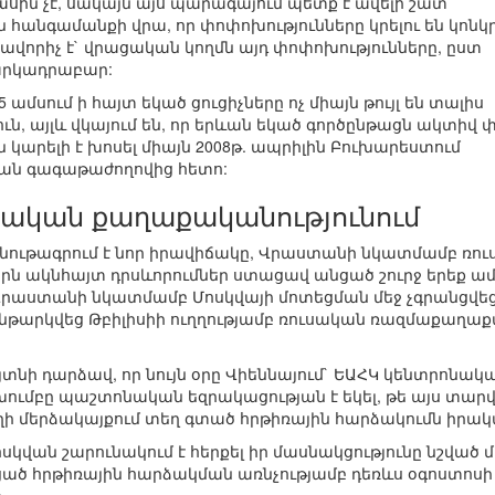
ին չէ, սակայն այս պարագայում պետք է ավելի շատ
յն հանգամանքի վրա, որ փոփոխությունները կրելու են կոն
 տպավորիչ է` վրացական կողմն այդ փոփոխությունները, ըստ
հարկադրաբար:
.5 ամսում ի հայտ եկած ցուցիչները ոչ միայն թույլ են տալիս
ն, այլև վկայում են, որ երևան եկած գործընթացն ակտիվ փ
 կարելի է խոսել միայն 2008թ. ապրիլին Բուխարեստում
ան գագաթաժողովից հետո:
սական քաղաքականությունում
 բնութագրում է նոր իրավիճակը, Վրաստանի նկատմամբ ռո
որն ակնհայտ դրսևորումներ ստացավ անցած շուրջ երեք ամ
ստանի նկատմամբ Մոսկվայի մոտեցման մեջ չգրանցվեց ո
նթարկվեց Թբիլիսիի ուղղությամբ ռուսական ռազմաքաղաք
հայտնի դարձավ, որ նույն օրը Վիեննայում` ԵԱՀԿ կենտրոն
ումբը պաշտոնական եզրակացության է եկել, թե այս տար
ւղի մերձակայքում տեղ գտած հրթիռային հարձակումն իրակա
վան շարունակում է հերքել իր մասնակցությունը նշված մ
ցած հրթիռային հարձակման առնչությամբ դեռևս օգոստոսի 