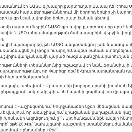
Վրաստանում էր ՆԱՏՕ գլխավոր քարտուղար Յաապ դե Հոոպ Ս
ստան հարաբերություններում մի երրորդ երկիր չի կարող ո
րի այցը նշանավորվեց երկու շատ էական կետով.
ողմի սպասումներին՝ ՆԱՏՕ գլխավոր քարտուղարը որևէ կոն
իսիին՝ ՆԱՏՕ անդամակցության ճանապարհին վերջին փուլ
լ,
ղղակի հայտարարեց, թե ՆԱՏՕ անդամակցության ճանապարհ
առանձնացնելով փոքր ու արդյունավետ բանակ ստեղծելու 
կաշվիլու վարչակազմի վարած ռազմական շինարարության
ւթյունների տեսանկյունից ուշագրավ էր նաև Ֆրանսիայ
հայտարարությունը, որ Փարիզը դեմ է Հյուսիսատլանտյան դ
անի հետ առճակատման։
սակայն, առնչվում է Վրաստանի խորհրդարանի խոսնակ Նին
նթացքում՝ հոկտեմբերի 4-ին հայտնի դարձավ, որ վրացա
խոսում է Վաշինգտոնում Բուրջանաձեի կշռի մեծացման մա
երն է վկայում, որ առաջիկայում վրացական քաղաքական դա
11
 խոսնակի ազդեցությունը
։ Այդ հանգամանքն ավելի ինտ
 որի՝ եթե 2004թ.՝ նախագահի պաշտոնը ստանձնելու ժամա
12
 կազմում է ընդամենը 16%
։