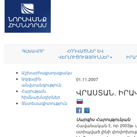
ԳԼԽԱՎՈՐ
ՀՈԴՎԱԾՆԵՐ ԵՎ
ՎԵՐԼՈՒԾՈՒԹՅՈՒՆՆԵՐ
ԻՐԱ
Աշխարհաքաղաքականություն
Ազգային
01.11.2007
անվտանգություն
ՎՐԱՍՏԱՆ. ԻՐ
Հայության
հիմնախնդիրներ
Տնտեսագիտություն
Սարգիս Հարությունյան
Հավանական է, որ 2003թ.
ստիպված լինի փոփոխությ