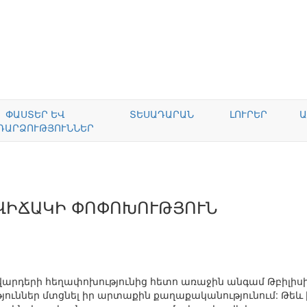
ՓԱՍՏԵՐ ԵՎ
ՏԵՍԱԴԱՐԱՆ
ԼՈՒՐԵՐ
Ա
ԴԱՐՁՈՒԹՅՈՒՆՆԵՐ
ԱՎԻՃԱԿԻ ՓՈՓՈԽՈՒԹՅՈՒՆ
 վարդերի հեղափոխությունից հետո առաջին անգամ Թբիլիս
ուններ մտցնել իր արտաքին քաղաքականությունում: Թեև