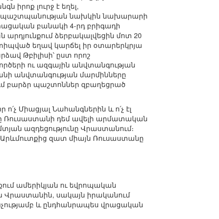
ն իրոք լուրջ է եղել,
նի պաշտպանության նախկին նախարարի
վրացական բանակի 4-րդ բրիգադի
 արդյունքում ձերբակալվեցին մոտ 20
ստիպված եղավ կարճել իր օտարերկրյա
րձավ Թբիլիսի՝ ըստ որոշ
ործերի ու ազգային անվտանգության
տանի անվտանգության մարմինները
ւմ բարձր պաշտոններ զբաղեցրած
ո՛չ Միացյալ Նահանգներին և ո՛չ էլ
ւմը Ռուսաստանի դեմ ավելի արմատական
մտյան ազդեցությունը Վրաստանում։
և Արևմուտքից զատ միայն Ռուսաստանը
քում ամերիկյան ու եվրոպական
ն Վրաստանին, սակայն իրականում
ությամբ և ընդհանրապես վրացական