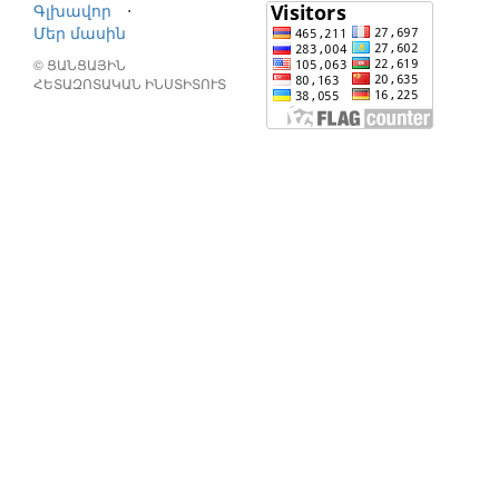
Գլխավոր
⋅
Մեր մասին
© ՑԱՆՑԱՅԻՆ
ՀԵՏԱԶՈՏԱԿԱՆ ԻՆՍՏԻՏՈՒՏ