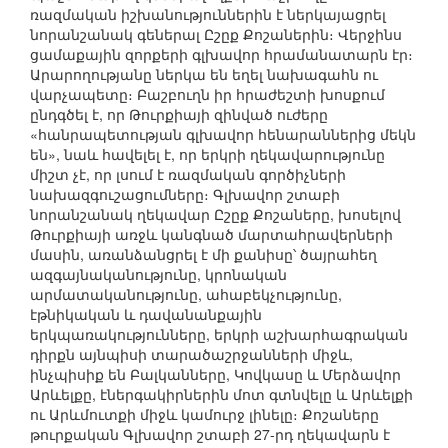
ռազմական իշխանություններին է ներկայացրել
նորանշանակ գեներալ Ըշըք Քոշաներին։ Վերջինս
ցամաքային զորքերի գլխավոր հրամանատարն էր։
Արարողությանը ներկա են եղել նախագահն ու
վարչապետը։ Բաշբուղն իր հրաժեշտի խոսքում
ընդգծել է, որ Թուրքիայի զինված ուժերը
«հանրապետության գլխավոր հենարաններից մեկն
են», նաև հավելել է, որ երկրի ղեկավարությունը
միշտ չէ, որ լսում է ռազմական գործիչների
նախազգուշացումները։ Գլխավոր շտաբի
նորանշանակ ղեկավար Ըշըք Քոշաները, խոսելով
Թուրքիայի առջև կանգնած մարտահրավերների
մասին, առանձանցրել է մի քանիսը՝ ծայրահեղ
ազգայնականությունը, կրոնական
արմատականությունը, ահաբեկչությունը,
էթնիկական և դավանանքային
երկպառակությունները, երկրի աշխարհագրական
դիրքն այնպիսի տարածաշրջանների միջև,
ինչպիսիք են Բալկանները, Կովկասը և Մերձավոր
Արևելքը, էներգակիրներին մոտ գտնվելը և Արևելքի
ու Արևմուտքի միջև կամուրջ լինելը։ Քոշաները
թուրքական Գլխավոր շտաբի 27-րդ ղեկավարն է