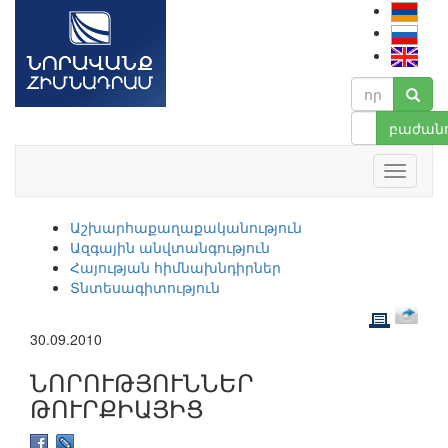
բաժանո
Աշխարհաքաղաքականություն
Ազգային անվտանգություն
Հայության հիմնախնդիրներ
Տնտեսագիտություն
30.09.2010
ՆՈՐՈՒԹՅՈՒՆՆԵՐ
ԹՈՒՐՔԻԱՅԻՑ