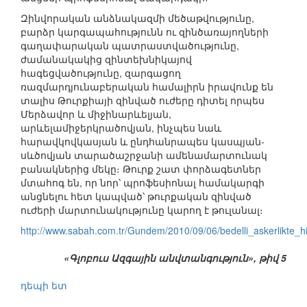
Զինվորական անձնակազմի մեծաթվությունը,
բարձր կարգապահությունն ու զինծառայողների
գաղափարական պատրաստվածությունը,
ժամանակակից զինտեխնիկայով
հագեցվածությունը, զարգացող
ռազմարդյունաբերական համալիրն իրավունք են
տալիս Թուրքիայի զինված ուժերը դիտել որպես
Մերձավոր և միջինարևելյան,
արևելամիջերկրածովյան, ինչպես նաև
հարավկովկասյան և ընդհանրապես կասպյան-
սևծովյան տարածաշրջանի ամենամարտունակ
բանակներից մեկը։ Թուրք շատ փորձագետներ
մտահոգ են, որ նոր՝ պրոֆեսիոնալ համակարգի
անցնելու հետ կապված՝ թուրքական զինված
ուժերի մարտունակությունը կարող է թուլանալ։
http://www.sabah.com.tr/Gundem/2010/09/06/bedelli_askerlikte_h
«Գլոբուս Ազգային անվտանգություն», թիվ 5
դեպի ետ