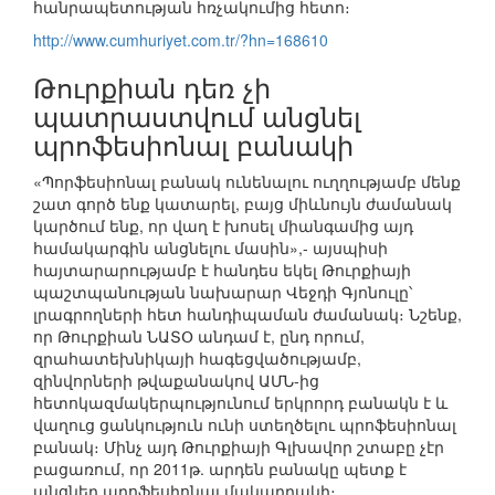
հանրապետության հռչակումից հետո։
http://www.cumhuriyet.com.tr/?hn=168610
Թուրքիան դեռ չի
պատրաստվում անցնել
պրոֆեսիոնալ բանակի
«Պորֆեսիոնալ բանակ ունենալու ուղղությամբ մենք
շատ գործ ենք կատարել, բայց միևնույն ժամանակ
կարծում ենք, որ վաղ է խոսել միանգամից այդ
համակարգին անցնելու մասին»,- այսպիսի
հայտարարությամբ է հանդես եկել Թուրքիայի
պաշտպանության նախարար Վեջդի Գյոնուլը՝
լրագրողների հետ հանդիպաման ժամանակ։ Նշենք,
որ Թուրքիան ՆԱՏՕ անդամ է, ընդ որում,
զրահատեխնիկայի հագեցվածությամբ,
զինվորների թվաքանակով ԱՄՆ-ից
հետոկազմակերպությունում երկրորդ բանակն է և
վաղուց ցանկություն ունի ստեղծելու պրոֆեսիոնալ
բանակ։ Մինչ այդ Թուրքիայի Գլխավոր շտաբը չէր
բացառում, որ 2011թ. արդեն բանակը պետք է
անցներ պրոֆեսիոնալ մակարդակի։