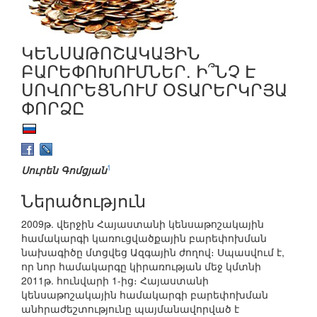
ԿԵՆՍԱԹՈՇԱԿԱՅԻՆ
ԲԱՐԵՓՈԽՈՒՄՆԵՐ. Ի՞ՆՉ Է
ՍՈՎՈՐԵՑՆՈՒՄ ՕՏԱՐԵՐԿՐՅԱ
ՓՈՐՁԸ
1
Սուրեն Գոմցյան
Ներածություն
2009թ. վերջին Հայաստանի կենսաթոշակային
համակարգի կառուցվածքային բարեփոխման
նախագիծը մտցվեց Ազգային ժողով։ Սպասվում է,
որ նոր համակարգը կիրառության մեջ կմտնի
2011թ. հունվարի 1-ից։ Հայաստանի
կենսաթոշակային համակարգի բարեփոխման
անհրաժեշտությունը պայմանավորված է