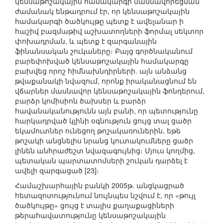
կենսաթոշակային համակարգի մասնավորեցման
ժամանակ ենթադրում էր, որ կենսաթոշակային
համակարգի ծածկույթը պետք է ավելանար ի
հաշիվ բազմաթիվ աշխատողների ֆորմալ սեկտոր
փոխադրման, և պետք է զարգանային
ֆինանսական շուկաները։ Բայց գործնականում
բարեփոխված կենսաթոշակային համակարգը
բախվեց որոշ հիմնախնդիրների. այն անձանց
թվաքանակի նվազում, որոնք իրականացնում են
վճարներ մասնավոր կենսաթոշակային ֆոնդերում,
բարձր կոմիսիոն ծախսեր և բարձր
հավանականությունն այն բանի, որ պետությունը
հարկադրված կլինի օգնություն ցույց տալ ցածր
եկամուտներ ունեցող թոշակառուներին, եթե
թոշակի անցնելիս նրանց կուտակումները ցածր
լինեն անհրաժեշտ նվազագույնից։ Մյուս կողմից,
պետական պարտատոմսերի շուկան դարձել է
ավելի զարգացած [23]։
Համաշխարհային բանկի 2005թ. անցկացրած
հետազոտությունում նույնպես նշվում է, որ «թույլ
ծածկույթը» ցույց է տալիս քաղաքացիների
թերահավատությունը կենսաթոշակային