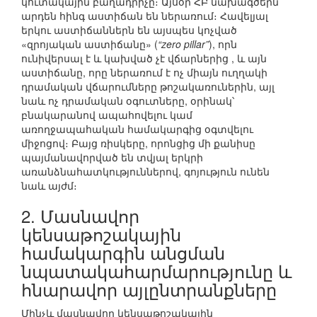
կուտակային բաղադրիչը։ Այսօր ՀԲ նախագծերն
արդեն հինգ աստիճան են ներառում։ Հավելյալ
երկու աստիճաններն են այսպես կոչված
«զրոյական աստիճանը» (
“zero pillar”
), որն
ունիվերսալ է և կախված չէ վճարներից , և այն
աստիճանը, որը ներառում է ոչ միայն ուղղակի
դրամական վճարումները թոշակառուներին, այլ
նաև ոչ դրամական օգուտները, օրինակ՝
բնակարանով ապահովելու կամ
առողջապահական համակարգից օգտվելու
միջոցով։ Բայց ռիսկերը, որոնցից մի քանիսը
պայմանավորված են տվյալ երկրի
առանձնահատկություններով, գոյություն ունեն
նաև այժմ։
2. Մասնավոր
կենսաթոշակային
համակարգին անցման
նպատակահարմարությունը և
հնարավոր այլընտրանքները
Մինչև մասնավոր կենսաթոշակային