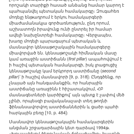
որոշակի տարիքի հասած անձանց համար կարող է
պահպանվել պետական համակարգը։ Զուգահեռ
մոդելը ենթադրում է երկու համակարգերի
միաժամանակյա գործառնություն, ընդ որում,
աշխատողն իրավունք ունի ընտրել իր համար
ավելի նախընտրելի համակարգը։ Վերջապես,
խառը մոդելի պարագայում պետական և
մասնավոր կենսաթոշակային համակարգերը
միավորված են. կենսաթոշակի հիմնական մասը
կամ առաջին աստիճանն (
first pillar
) ապահովվում է
ի հաշիվ պետական համակարգի, իսկ լրացուցիչ
կենսաթոշակը կամ երկրորդ աստիճանը (
second
pillar
)՝ ի հաշիվ մասնավորի [9, p. 318]։ Ընդգծենք, որ
չնայած այն հանգամանքին, որ հանրային
աստիճանը առաջինն է հիշատակվում, ՀԲ
մասնագետների կարծիքով՝ այն պետք է չափով մեծ
չլինի, որպեսզի բավականաչափ տեղ թողնի
ֆինանսավորվող աստիճաններին և ցածր պահի
հարկային բեռը [10, p. 484]։
Մասնավոր կենսաթոշակային համակարգերին
անցման շրջադարձային կետ դարձավ 1994թ.
«Խուսափելով ծերունական ճգնաժամից» հայտնի