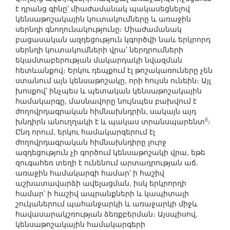
է դրանց գինը՝ միաժամանակ պակասեցնելով
կենսաթոշակային կուտակումները և առաջին
սերնդի գնողունակությունը։ Միաժամանակ
բացասական ազդեցություն կգործվի նաև երկրորդ
սերնդի կուտակումների վրա՝ ներդրումների
եկամտաբերության մակարդակի նվազման
հետևանքով։ Երկու դեպքում էլ թոշակառուները չեն
ստանում այն կենսաթոշակը, որի հույսն ունեին։ Այլ
խոսքով՝ ինչպես և պետական կենսաթոշակային
համակարգը, մասնավորը նույնպես բախվում է
ժողովրդագրական հիմնախնդրին, սակայն այդ
8
խնդիրն անուղղակի է և պակաս տրանսպարենտ
։
Ընդ որում, երկու համակարգերում էլ
ժողովրդագրական հիմնախնդիրը լուրջ
ազդեցություն չի գործում կենսաթոշակի վրա, եթե
զուգահեռ տեղի է ունենում արտադրության աճ.
առաջին համակարգի համար՝ ի հաշիվ
աշխատավարձի ավելացման, իսկ երկրորդի
համար՝ ի հաշիվ ապրանքների և կապիտալի
շուկաներում պահանջարկի և առաջարկի միջև
հավասարակշռության ձեռքբերման։ Այսպիսով,
կենսաթոշակային համակարգերի