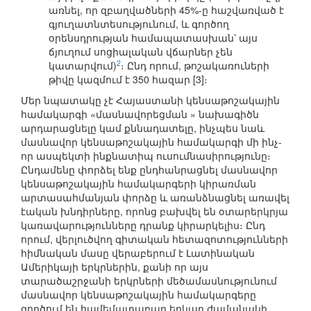
առնել, որ զբաղվածների 45%-ը հաշվառված է
գյուղատնտեսությունում, և գործող
օրենսդրության համապատասխան՝ այս
ճյուղում սոցիալական վճարներ չեն
2
կատարվում)
։ Ընդ որում, թոշակառուների
թիվը կազմում է 350 հազար [3]։
Մեր նպատակը չէ Հայաստանի կենսաթոշակային
համակարգի «մասնավորեցման » նախագիծն
արդարացնելը կամ քննադատելը, ինչպես նաև
մասնավոր կենսաթոշակային համակարգի մի ինչ-
որ ասպեկտի ինքնատիպ ուսումնասիրությունը։
Ընդամենը փորձել ենք ընդհանրացնել մասնավոր
կենսաթոշակային համակարգերի կիրառման
արտասահմանյան փորձը և առանձնացնել առավել
էական խնդիրները, որոնց բախվել են օտարերկրյա
կառավարությունները դրանք կիրարկելիս։ Ընդ
որում, վերլուծվող գիտական հետազոտությունների
հիմնական մասը վերաբերում է Լատինական
Ամերիկայի երկրներին, քանի որ այս
տարածաշրջանի երկրների մեծամասնությունում
մասնավոր կենսաթոշակային համակարգերը
գործում են համեմատաբար երկար ժամանակի