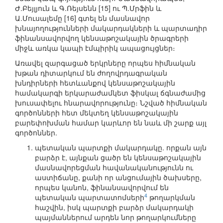
Ժ.Բեյլյուն և Գ.Ռեյսենն [15] ու Պ.Մրֆին և
Ա.Մուսալեմը [16] գտել են մասնավոր
խնայողությունների մակարդակների և պարտադիր
ֆինանսավորվող կենսաթոշակային ծրագրերի
միջև առկա կապի էմպիրիկ ապացույցներ։
Առավել զարգացած երկրները որպես հիմնական
խթան դիտարկում են ժողովրդագրական
խնդիրների հետևանքով կենսաթոշակային
համակարգի երկարաժամկետ ֆիսկալ ճգնաժամից
խուսափելու հնարավորությունը։ Նշված հիմնական
գործոնների հետ մեկտեղ կենսաթոշակային
բարեփոխման համար կարևոր են նաև մի շարք այլ
գործոններ.
պետական պարտքի մակարդակը. որքան այն
բարձր է, այնքան ցածր են կենսաթոշակային
մասնավորեցման հավանականությունն ու
աստիճանը, քանի որ անցումային ծախսերը,
որպես կանոն, ֆինանսավորվում են
4
պետական պարտատոմսերի
թողարկման
հաշվին, իսկ պարտքի բարձր մակարդակի
պայմաններում արդեն նոր թողարկումները