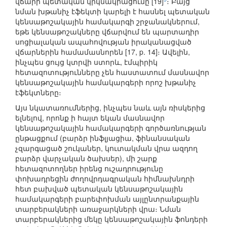
վճարի պետական կրկնակիացումը [19]
։ Բայց
նման խթանիչ էֆեկտի կարելի է հասնել պետական
կենսաթոշակային համակարգի շրջանակներում,
եթե կենսաթոշակները վճարվում են պարտադիր
սոցիալական ապահովության իրականացված
վճարներին համամասնորեն [17, p. 14]։ Ավելին,
ինչպես ցույց կտրվի ստորև, էմպիրիկ
հետազոտությունները չեն հաստատում մասնավոր
կենսաթոշակային համակարգերի որոշ խթանիչ
էֆեկտները։
Այս նկատառումներից, ինչպես նաև այն ռիսկերից
ելնելով, որոնք ի հայտ եկան մասնավոր
կենսաթոշակային համակարգերի գործառնության
ընթացքում (բարձր ինֆլյացիա, ֆինանսական
չզարգացած շուկաներ, կուտակման վրա ազդող
բարձր վարչական ծախսեր), մի շարք
հետազոտողներ իրենց ուշադրությունը
փոխադրեցին ժողովրդագրական հիմնախնդրի
հետ բախված պետական կենսաթոշակային
համակարգերի բարեփոխման այլընտրանքային
տարբերակների առաջարկների վրա։ Նման
տարբերակներից մեկը կենսաթոշակային ֆոնդերի