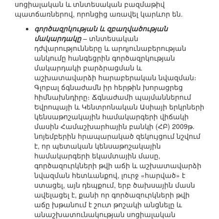
սոցիալական և տնտեսական բազմաթիվ
պատճառներով, որոնցից առավել կարևոր են.
գործազրկության և զբաղվածության
մակարդակը
– տնտեսական
դժվարությունները և արդյունաբերության
անկումը հանգեցրին գործազրկության
մակարդակի բարձրացման և
աշխատավարձի հարաբերական նվազման։
Գլոբալ ճգնաժամն իր հերթին խորացրեց
հիմնախնդիրը։ Ճգնաժամի պայմաններում
Եվրոպայի և Կենտրոնական Ասիայի երկրների
կենսաթոշակային համակարգերի վիճակի
մասին Համաշխարհային բանկի (ՀԲ) 2009թ.
նոյեմբերին հրապարակած զեկույցում նշվում
է, որ պետական կենսաթոշակային
համակարգերի եկամտային մասը,
գործազուրկների թվի աճի և աշխատավարձի
նվազման հետևանքով, լուրջ «հարված» է
ստացել, այն դեպքում, երբ ծախսային մասն
ավելացել է, քանի որ գործազուրկների թվի
աճը խթանում է շուտ թոշակի անցնելը և
անաշխատունակության սոցիալական