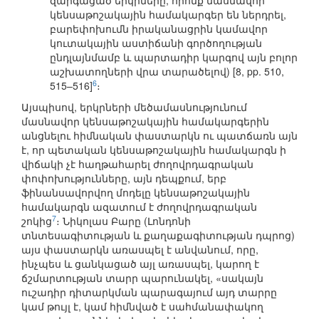
զարգացած երկրները, որոնք մասնավոր
կենսաթոշակային համակարգեր են ներդրել,
բարեփոխումն իրականացրին կամավոր
կուտակային աստիճանի գործողության
ընդլայնմամբ և պարտադիր կարգով այն բոլոր
աշխատողների վրա տարածելով) [8, pp. 510,
6
515–516]
։
Այսպիսով, երկրների մեծամասնությունում
մասնավոր կենսաթոշակային համակարգերին
անցնելու հիմնական փաստարկն ու պատճառն այն
է, որ պետական կենսաթոշակային համակարգն ի
վիճակի չէ հաղթահարել ժողովրդագրական
փոփոխությունները, այն դեպքում, երբ
ֆինանսավորվող մոդելը կենսաթոշակային
համակարգն ազատում է ժողովրդագրական
7
շոկից
։ Նիկոլաս Բարը (Լոնդոնի
տնտեսագիտության և քաղաքագիտության դպրոց)
այս փաստարկն առասպել է անվանում, որը,
ինչպես և ցանկացած այլ առասպել, կարող է
ճշմարտության տարր պարունակել, «սակայն
ուշադիր դիտարկման պարագայում այդ տարրը
կամ թույլ է, կամ հիմնված է սահմանափակող