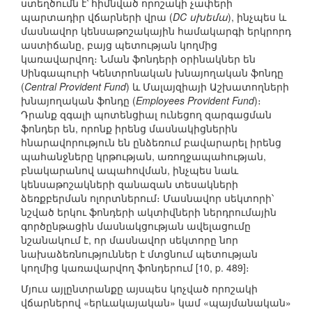
ստեղծումն է՝ հիմնված որոշակի չափերի
պարտադիր վճարների վրա (
DC սխեմա
), ինչպես և
մասնավոր կենսաթոշակային համակարգի երկրորդ
աստիճանը, բայց պետության կողմից
կառավարվող։ Նման ֆոնդերի օրինակներ են
Սինգապուրի Կենտրոնական խնայողական ֆոնդը
(
Central Provident Fund
) և Մալայզիայի Աշխատողների
խնայողական ֆոնդը (
Employees Provident Fund
)։
Դրանք զգալի պոտենցիալ ունեցող զարգացման
ֆոնդեր են, որոնք իրենց մասնակիցներին
հնարավորություն են ընձեռում բավարարել իրենց
պահանջները կրթության, առողջապահության,
բնակարանով ապահովման, ինչպես նաև
կենսաթոշակների զանազան տեսակների
ձեռքբերման ոլորտներում։ Մասնավոր սեկտորի՝
նշված երկու ֆոնդերի ակտիվների ներդրումային
գործընթացին մասնակցության ավելացումը
նշանակում է, որ մասնավոր սեկտորը նոր
նախաձեռնություններ է մտցնում պետության
կողմից կառավարվող ֆոնդերում [10, p. 489]։
Մյուս այլընտրանքը այսպես կոչված որոշակի
վճարներով «երևակայական» կամ «պայմանական»