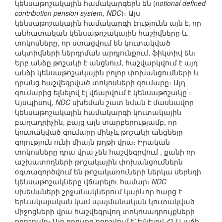
կենսաթոշակային համակարգերն են (
notional defined
contribution pension system, NDC
)։ Այս
կենսաթոշակային համակարգի էությունն այն է, որ
անհատական կենսաթոշակային հաշիվները և
տոկոսները, որ ստացվում են կուտակված
ակտիվների ներդրման արդյունքում, ֆիկտիվ են։
Երբ անձը թոշակի է անցնում, հաշվարկվում է այդ
անձի կենսաթոշակային բոլոր փոխանցումների և
դրանց հաշվեգրված տոկոսների գումարը։ Այդ
գումարից ելնելով էլ վճարվում է կենսաթոշակը ։
Այսպիսով,
NDC
սխեման շատ նման է մասնավոր
կենսաթոշակային համակարգի կուտակային
բաղադրիչին, բայց այն տարբերությամբ, որ
կուտակված գումարը մինչև թոշակի անցնելը
գոյություն ունի միայն թղթի վրա։ Իրական
տոկոսները դրա վրա չեն հաշվեգրվում , քանի որ
աշխատողների թոշակային փոխանցումներն
օգտագործվում են թոշակառուների ներկա սերնդի
կենսաթոշակները վճարելու համար։
NDC
սխեմաների շրջանակներում կարևոր հարց է
երևակայական կամ պայմանական կուտակված
միջոցների վրա հաշվեգրվող տոկոսադրույքների
որոշումը։ Այդ դրույքը որոշվում է՝ ելնելով ՀՆԱ աճի