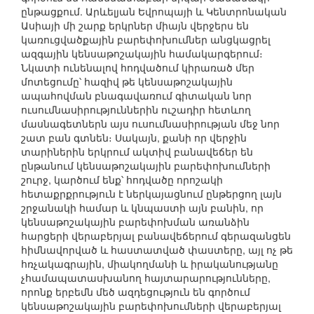
ընթացքում. Արևելյան Եվրոպայի և Կենտրոնական
Ասիայի մի շարք երկրներ միայն վերջերս են
կառուցվածքային բարեփոխումներ անցկացրել
ազգային կենսաթոշակային համակարգերում։
Նկատի ունենալով հոդվածում կիրառած մեր
մոտեցումը՝ հազիվ թե կենսաթոշակային
ապահովման բնագավառում գիտական նոր
ուսումնասիրություններին ուշադիր հետևող
մասնագետներն այս ուսումնասիրության մեջ նոր
շատ բան գտնեն։ Սակայն, քանի որ վերջին
տարիներին երկրում ակտիվ բանավեճեր են
ընթանում կենսաթոշակային բարեփոխումների
շուրջ, կարծում ենք՝ հոդվածը որոշակի
հետաքրքրություն է ներկայացնում ընթերցող լայն
շրջանակի համար և կնպաստի այն բանին, որ
կենսաթոշակային բարեփոխման առանձին
հարցերի վերաբերյալ բանավեճերում գերազանցեն
հիմնավորված և հաստատված փաստերը, այլ ոչ թե
հռչակագրային, միակողմանի և իրականությանը
չհամապատասխանող հայտարարությունները,
որոնք երբեմն մեծ ազդեցություն են գործում
կենսաթոշակային բարեփոխումների վերաբերյալ