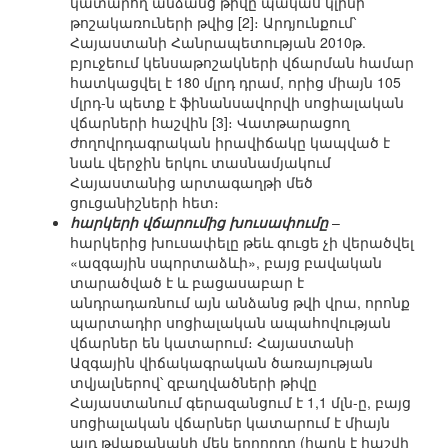
կատարող անձանց թիվը պակաս կլինի
թոշակառուների թվից [2]։ Արդյունքում՝
Հայաստանի Հանրապետության 2010թ.
բյուջեում կենսաթոշակների վճարման համար
հատկացվել է 180 մլրդ դրամ, որից միայն 105
մլրդ-ն պետք է ֆինանսավորվի սոցիալական
վճարների հաշվին [3]։ Վատթարացող
ժողովրդագրական իրավիճակը կապված է
նաև վերջին երկու տասնամյակում
Հայաստանից արտագաղթի մեծ
ցուցանիշների հետ։
հարկերի վճարումից խուսափումը
–
հարկերից խուսափելը թեև գուցե չի վերածվել
«ազգային սպորտաձևի», բայց բավական
տարածված է և բացասաբար է
անդրադառնում այն անձանց թվի վրա, որոնք
պարտադիր սոցիալական ապահովության
վճարներ են կատարում։ Հայաստանի
Ազգային վիճակագրական ծառայության
տվյալներով՝ զբաղվածների թիվը
Հայաստանում գերազանցում է 1,1 մլն-ը, բայց
սոցիալական վճարներ կատարում է միայն
այդ թվաքանակի մեկ երրորդը (հարկ է հաշվի