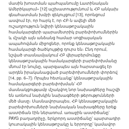
մասին խոստման պահպանումը Լատինական
Ամերիկայում» [12] աշխատությունում և ՀԲ անկախ
գնահատման խմբի զեկույցում [13], որոնցում
ասվում էր, որ հարկ է, որ ՀԲ-ն ավելի մեծ
ուշադրություն նվիրի կենսաթոշակային
համակարգերի պարամետրիկ բարեփոխումներին
և մշակի այն անձանց համար սոցիալական
ապահովման միջոցներ, որոնք կենսաթոշակային
համակարգի ծածկույթից դուրս են։ Ընդ որում,
նշված տասնամյակում ՀԲ վերաբերմունքը
կենսաթոշակային համակարգերի բարեփոխմանը
մնում էր նույնը, պարզապես այն հարստացել էր
արդեն իրականացված բարեփոխումների փորձով
[14, pp. 6–7]։ Որպես հետևանք՝ կենսաթոշակային
համակարգերի բարեփոխման՝ ՀԲ
մասնակցությամբ մշակվող նոր նախագծերը հաշվի
են առնում նախկին նախագծերի թերությունների
մեծ մասը։ Մասնավորապես, ՀԲ կենսաթոշակային
բարեփոխումների նախնական նախագծերը երեք
աստիճան էին ներառում. առաջին աստիճանը՝
PAYG բաղադրիչը, երկրորդ աստիճանը՝ պարտադիր
կուտակային կենսաթոշակը և երրորդը՝ կամավոր