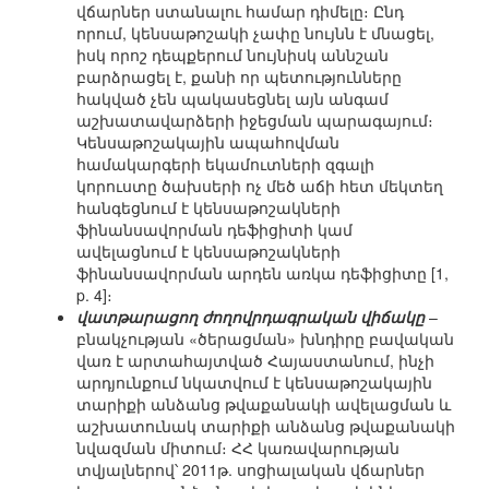
վճարներ ստանալու համար դիմելը։ Ընդ
որում, կենսաթոշակի չափը նույնն է մնացել,
իսկ որոշ դեպքերում նույնիսկ աննշան
բարձրացել է, քանի որ պետությունները
հակված չեն պակասեցնել այն անգամ
աշխատավարձերի իջեցման պարագայում։
Կենսաթոշակային ապահովման
համակարգերի եկամուտների զգալի
կորուստը ծախսերի ոչ մեծ աճի հետ մեկտեղ
հանգեցնում է կենսաթոշակների
ֆինանսավորման դեֆիցիտի կամ
ավելացնում է կենսաթոշակների
ֆինանսավորման արդեն առկա դեֆիցիտը [1,
p. 4]։
վատթարացող ժողովրդագրական վիճակը
–
բնակչության «ծերացման» խնդիրը բավական
վառ է արտահայտված Հայաստանում, ինչի
արդյունքում նկատվում է կենսաթոշակային
տարիքի անձանց թվաքանակի ավելացման և
աշխատունակ տարիքի անձանց թվաքանակի
նվազման միտում։ ՀՀ կառավարության
տվյալներով՝ 2011թ. սոցիալական վճարներ