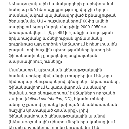
Կենսաթոշակային համակարգերի բարեփոխման
հանդեպ մեծ հետաքրքրությունը վերջին երկու
տասնամյակում պայմանավորված է բնակչության
ծերացմամբ. ՄԱԿ հաշվարկներով՝ 60-ից ավելի
տարիք ունեցող մարդկանց թիվը 2000-2050թթ.
եռապատկվելու է [8, p. 491]։ Կյանքի տևողության
երկարացմանը և ծնելիության կրճատմանը
զուգընթաց այդ գործոնը կրճատում է ռեսուրսային
բազան, որի հաշվին պետությունները կարող են
ֆինանսավորել ընդլայնվող սոցիալական
պարտավորությունները։
Մասնավոր և պետական կենսաթոշակային
համակարգերը միմյանցից տարբերվում են չորս
հիմնարար բնութագրերով. վճարներ , եկամուտներ,
ֆինանսավորում և կառավարում։ Մասնավոր
համակարգը բնութագրվում է վճարների որոշակի
չափով (
defined contribution, DC
), եկամուտների
անորոշ չափով (դրանք կախված են անհատական
հաշվին կուտակված գումարից), լրիվ
ֆինանսավորված կենսաթոշակային պլանով
(կենսաթոշակային վճարումներն իրականացվում
են այն միջոցներից, որոնք կուտակվում են