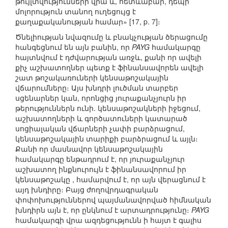
թույլտվությունների վրա և, հետևաբար, դեպի
մոլորություն տանող ուղեցույց է
քաղաքականության համար» [17, p. 7]։
Ծնելիության նվազումը և բնակչության ծերացումը
հանգեցնում են այն բանին, որ
PAYG
համակարգը
հայտնվում է դժվարության առջև, քանի որ ավելի
քիչ աշխատողներ պետք է ֆինանսավորեն ավելի
շատ թոշակառուների կենսաթոշակային
վճարումները։ Այս խնդրի լուծման տարբեր
սցենարներ կան, որոնցից յուրաքանչյուրն իր
թերություններն ունի. կենսաթոշակների իջեցում,
աշխատողների և գործատուների կատարած
սոցիալական վճարների չափի բարձրացում,
կենսաթոշակային տարիքի բարձրացում և այլն։
Քանի որ մասնավոր կենսաթոշակային
համակարգը ենթադրում է, որ յուրաքանչյուր
աշխատող ինքնուրույն է ֆինանսավորում իր
կենսաթոշակը , համարվում է, որ այն վերացնում է
այդ խնդիրը։ Բայց ժողովրդագրական
փոփոխություններով պայմանավորված հիմնական
խնդիրն այն է, որ ընկնում է արտադրությունը։
PAYG
համակարգի վրա ազդեցությունն ի հայտ է գալիս