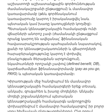
աշխատողի աշխատանքային գործունեության
ժամանակաշրջանի ընթացքում) և մասնավոր
կառավարմամբ (թեև գործնականում
կառավարումը կարող է իրականացվել նաև
պետական կամ խառը կառույցների կողմից)։
Պետական կենսաթոշակային համակարգն ունի
վճարների անորոշ չափ (ժամանակի ընթացքում
դրանք կարող են ավելանալ՝ ֆինանսական
հավասարակշռության պահպանման նպատակով,
քանի որ կենսաթոշակառուների և վճարողների
հարաբերակցությունը կարող է փոխվել
բնակչության ծերացման արդյունքում),
եկամուտների որոշակի չափով (
defined benefit, DB
),
կարճաժամկետ ֆինանսավորմամբ (
pay-as-you-go,
PAYG
) և պետական կառավարմամբ։
Կիրառության մեջ հանդիպում են մասնավոր
կենսաթոշակային համակարգերի երեք տեսակ.
անկախ, զուգահեռ և խառը մոդելներ։ Անկախ
մոդելի շրջանակներում պետական
կենսաթոշակային համակարգն ամբողջովին
փոխարինվում է մասնավոր համակարգով՝ իր բոլոր
չորս հիմնական բնութագրիչներով։ Ընդ որում,