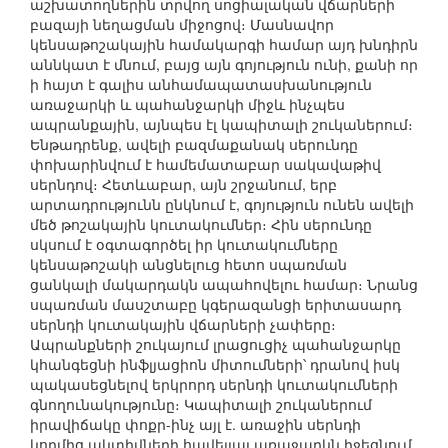
աշխատողներին տրվող սոցիալական վճարների
բազայի նեղացման միջոցով։ Մասնավոր
կենսաթոշակային համակարգի համար այդ խնդիրն
աննկատ է մնում, բայց այն գոյություն ունի, քանի որ
ի հայտ է գալիս անհամապատասխանություն
առաջարկի և պահանջարկի միջև ինչպես
ապրանքային, այնպես էլ կապիտալի շուկաներում։
Ենթադրենք, ավելի բազմաքանակ սերունդը
փոխարինվում է համեմատաբար սակավաթիվ
սերնդով։ Հետևաբար, այն շրջանում, երբ
արտադրությունն ընկնում է, գոյություն ունեն ավելի
մեծ թոշակային կուտակումներ։ Հին սերունդը
սկսում է օգտագործել իր կուտակումները
կենսաթոշակի անցնելուց հետո սպառման
ցանկալի մակարդակն ապահովելու համար։ Նրանց
սպառման մասշտաբը կգերազանցի երիտասարդ
սերնդի կուտակային վճարների չափերը։
Ապրանքների շուկայում լրացուցիչ պահանջարկը
կհանգեցնի ինֆլյացիոն միտումների՝ դրանով իսկ
պակասեցնելով երկրորդ սերնդի կուտակումների
գնողունակությունը։ Կապիտալի շուկաներում
իրավիճակը փոքր-ինչ այլ է. առաջին սերնդի
կողմից ակտիվների հավելյալ առաջարկն իջեցնում