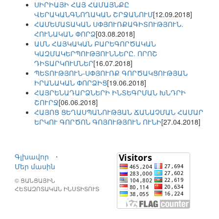
ՍԻՐԻԱՅԻ ՀԱՅ ՀԱՄԱՅՆՔԸ
ՎԵՐԱԿԱՆԳՆՈՂԱԿԱՆ ՇՐՋԱՆՈՒՄ
[12.09.2018]
ՀԱՄԵՄԱՏԱԿԱՆ ՍՓՅՈՒՌՔԱԳԻՏՈՒԹՅՈՒՆ.
ՀՈՒՆԱԿԱՆ ՓՈՐՁ
[03.08.2018]
ԱՄՆ ՀԱՅԿԱԿԱՆ ԲԱՐԵԳՈՐԾԱԿԱՆ
ԿԱԶՄԱԿԵՐՊՈՒԹՅՈՒՆՆԵՐԸ. ՈՐՈՇ
ԴԻՏԱՐԿՈՒՄՆԵՐ
[16.07.2018]
ՊԵՏՈՒԹՅՈՒՆ-ՍՓՅՈՒՌՔ ԳՈՐԾԱԿՑՈՒԹՅԱՆ
ԻՐԱՆԱԿԱՆ ՓՈՐՁԻՑ
[19.06.2018]
ՀԱՅՐԵՆԱԴԱՐՁՆԵՐԻ ԻՆՏԵԳՐՄԱՆ ԽՆԴՐԻ
ՇՈՒՐՋ
[06.06.2018]
ՀԱՅՈՑ ՑԵՂԱՍՊԱՆՈՒԹՅԱՆ ՃԱՆԱՉՄԱՆ ՀԱՄԱՐ
ԵՐԿՈՒ ԳՈՐԾՈՆ ԳՈՅՈՒԹՅՈՒՆ ՈՒՆԻ
[27.04.2018]
Գլխավոր
⋅
Մեր մասին
© ՑԱՆՑԱՅԻՆ
ՀԵՏԱԶՈՏԱԿԱՆ ԻՆՍՏԻՏՈՒՏ