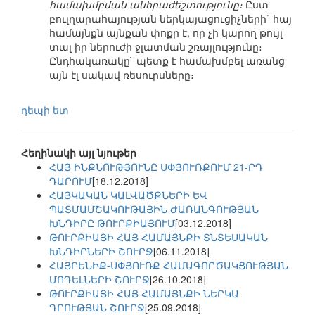
համախմբման անհրաժեշտությունը։
Ըստ
բուլղարահայության ներկայացուցիչների` հայ
համայնքն այնքան փոքր է, որ չի կարող թույլ
տալ իր ներուժի ջլատման շռայլությունը։
Ընդհակառակը` պետք է համախմբել առանց
այն էլ սակավ ռեսուրսները։
դեպի ետ
Հեղինակի այլ նյութեր
ՀԱՅ ԻՆՔՆՈՒԹՅՈՒՆԸ ՍՓՅՈՒՌՔՈՒՄ 21-ՐԴ
ԴԱՐՈՒՄ
[18.12.2018]
ՀԱՅԿԱԿԱՆ ԿԱԼՎԱԾՔՆԵՐԻ ԵՎ
ՊԱՏՄԱՄՇԱԿՈՒԹԱՅԻՆ ԺԱՌԱՆԳՈՒԹՅԱՆ
ԽՆԴԻՐԸ ԹՈՒՐՔԻԱՅՈՒՄ
[03.12.2018]
ԹՈՒՐՔԻԱՅԻ ՀԱՅ ՀԱՄԱՅՆՔԻ ՏՆՏԵՍԱԿԱՆ
ԽՆԴԻՐՆԵՐԻ ՇՈՒՐՋ
[06.11.2018]
ՀԱՅՐԵՆԻՔ-ՍՓՅՈՒՌՔ ՀԱՄԱԳՈՐԾԱԿՑՈՒԹՅԱՆ
ՄՈԴԵԼՆԵՐԻ ՇՈՒՐՋ
[26.10.2018]
ԹՈՒՐՔԻԱՅԻ ՀԱՅ ՀԱՄԱՅՆՔԻ ՆԵՐԿԱ
ԴՐՈՒԹՅԱՆ ՇՈՒՐՋ
[25.09.2018]