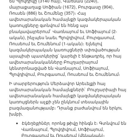
են Պլովդիվը (3140 հայ), Վառնան (2240),
մայրաքաղաք Սոֆիան (1672), Բուրգասը (904),
Ռուսեն (886) եւ Շումենը (357)։ Հայ
ավետարանական համայնքի կազմակերպական
կառույցները գտնվում են հենց այս
բնակավայրերում` Վառնայում եւ Սոֆիայում (2-
ական), ինչպես նաեւ Պլովդիվում, Բուրգասում,
Ռուսեում եւ Շումենում (1-ական)։ Ելնելով
կազմակերպական կառույցների սփռվածության
այսպիսի պատկերից` կարելի է ենթադրել, որ հայ
ավետարանականները Բուլղարիայում
կենտրոնացված են Վառնայում, Սոֆիայում,
Պլովդիվում, Բուրգասում, Ռուսեում եւ Շումենում։
Ի տարբերություն Մերձավոր Արեւելքի հայ
ավետարանական համայնքների` Բուլղարիայի հայ
ավետարանական համայնքի կազմակերպական
կառույցներն աչքի չեն ընկնում տեսակային
բազմազանությամբ։ Դրանք բաժանվում են երկու
խմբի.
Եկեղեցիներ,
որոնց թիվը հինգն է։ Գտնվում են
Վառնայում, Պլովդիվում, Սոֆիայում,
Բուրգասում եւ Ռուսեում (մեկական)։