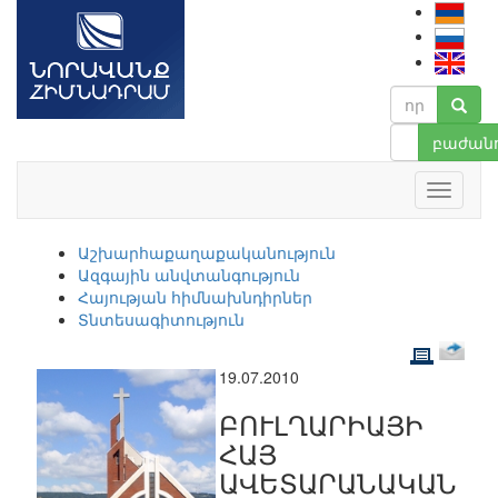
բաժանո
Աշխարհաքաղաքականություն
Ազգային անվտանգություն
Հայության հիմնախնդիրներ
Տնտեսագիտություն
19.07.2010
ԲՈՒԼՂԱՐԻԱՅԻ
ՀԱՅ
ԱՎԵՏԱՐԱՆԱԿԱՆ