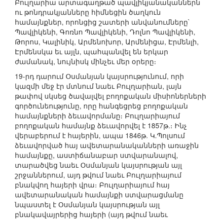
Բուլղարիա արտագաղթած պավլիկյանականներն
ու թոնդրակյանները հիմնեցին ծաղկուն
համայնքներ, որոնցից շատերի անվանումները`
Պավլիկենի, Գոռնո Պավլիկենի, Դոլնո Պավլիկենի,
Թորոս, Կալինիկ, Արմենոխոր, Արմենիցա, Էրմենլի,
Էրմենսկա եւ այլն, պահպանվել են երկար
ժամանակ, նույնիսկ մինչեւ մեր օրերը։
19-րդ դարում Օսմանյան կայսրությունում, որի
կազմի մեջ էր մտնում նաեւ Բուլղարիան, լայն
թափով սկսեց ծավալվել բողոքական միսիոներների
գործունեությունը, որը հանգեցրեց բողոքական
համայնքների ձեւավորմանը։ Բուլղարիայում
բողոքական համայնք ձեւավորվել է 1857թ.։ Ինչ
վերաբերում է հայերին, ապա 1846թ. Կ.Պոլսում
ձեւավորված հայ ավետարանականների առաջին
համայնքը, աստիճանաբար ստվարանալով,
տարածվեց նաեւ Օսմանյան կայսրության այլ
շրջաններում, այդ թվում նաեւ Բուլղարիայում
բնակվող հայերի վրա։ Բուլղարիայում հայ
ավետարանական համայնքի ստվարացմանը
նպաստել է Օսմանյան կայսրության այլ
բնակավայրերից հայերի (այդ թվում նաեւ