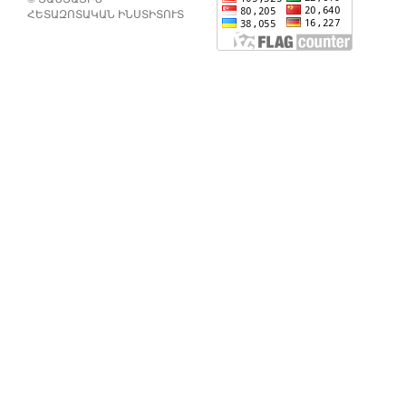
ՀԵՏԱԶՈՏԱԿԱՆ ԻՆՍՏԻՏՈՒՏ