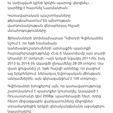
եւ ստիպված կլինի կրկին պարտք վերցնել», -
կարծիք է հայտնել Նարմանիան:
Կառավարական պաշտոնյաները
թերագնահատում են պետության
վարկունակության վերաբերյալ հնչած
մտահոգությունները:
Ֆինանսների փոխնախարար Դմիտրի Գվինդաձեն
նշում է, որ եթե համաձայն
կանխագուշակումների`արտաքին պարտքի
հարաբերակցությունը ՀՆԱ-ի նկատմամբ այս տարի
կհասնի 37 տոկոսի, «այն կսկսի նվազել 2011-ին, իսկ
2013 եւ 2014-ին կկազմի ընդամենը 28-29 տոկոս: Սա
վատ ցուցանիշ չէ, եթե հաշվի առնենք, որ բազում
այլ երկրներում, ներառյալ Եվրոպական միության
անդամներին, այն գերազանցում է 100 տոկոսը»:
Գվինդաձեի խոսքերով`այն, որ կառավարությունը
շարունակում է պարտքեր կուտակել, կապված է
Ռուսաստանի դեմ 2008թ. պատերազմի հետ, որից
հետո միջազգային վարկատուները միջոցներ
տրամադրեցին երկրի վերականգնմանն աջակցելու
նպատակով: