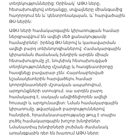
տեղեկություններից: Օրինակ` ԱԹՍ-ները,
հետախուզելով տեղանքը, տվյալները միանգամից
հաղորդում են և՛ կենտրոնակայան, և՛ հարվածային
ԹՍ-ներին:
ԱԹՍ-ների համակարգային կիրառության համար
ներգրավվում են ավելի մեծ քանակությամբ
համալիրներ` իրենց ԹՍ-ներով և կառավարման
ավելի բարդ տեխնոլոգիաներով: Համակարգային
կիրառման ժամանակ խնդիրն արդեն միայն
հետախուզումը չէ, նույնիսկ հետախուզված
տեղեկությունները մշակելը և հասցեատիրոջը
հասցնելը բավարար չեն: Հայտնաբերված
նշանակետերին հարվածելու համար
կոորդինատների մշտական ապահովում,
արդյունքների ստուգում. սա արդեն բարդ
համակարգ է, սակայն անվիճելիորեն ավելի
հուսալի և արդյունավետ: Նման համակարգային
կիրառումը, թվարկված բարդություններով
հանդերձ, հրամանատարությանը թույլ է տալիս
լուծել համակարգային խոշոր խնդիրներ:
Նմանատիպ խնդիրների լուծման ժամանակ
առանցքային դեր են խաղում ԱԹՍ-ները: