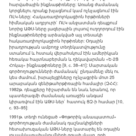
հարվածային ինքնաթիռները: Առանց ժամանակ
կորցնելու դրանք խլացնում կամ ոչնչացնում էին
ՌԼԿ-ները: Հակառադիոլոկացիոն հրթիռների
հիմնական աղբյուրի` ՌԼԿ անջատման դեպքում
նորից ԱԹՍ-ները լազերային լույսով ուղղորդում էին
ինքնաթիռներից արձակված այլ տեսակի
հակառադիոլոկացիոն հրթիռներ: Օդային
իրադրության ամբողջ տեղեկատվությունը
ստանում և հստակ վերահսկում էին ամերիկյան
հեռակա հայտնաբերման և ղեկավարման «Ե-2Ց
Հոկայ» ինքնաթիռները [9, с. 38–41]: Մարտական
գործողությունների ժամանակ` ընդամենը մեկ ու
կես ժամում, իսրայելցիները ոչնչացրին մոտ 25
արաբական զենիթահրթիռային համալիր (ԶՀՀ):
1982թ. դեպքերը հիշարժան են նաև նրանով, որ
պատերազմի ժամանակ առաջին անգամ
կիրառվում էին ԱԹՍ-ներ` հատուկ ՑԶ-ի համար [10,
с. 93–95]:
1991թ. տեղի ունեցած «Փոթորիկ անապատում»
գործողության ժամանակ դաշնակիցների
հետախուզական ԱԹՍ-ները կատարել են օդային
լուսանկարահանումների զգալի մասը, որի