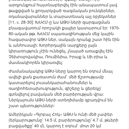
արդյունքում հայտնաբերվել էին անապատում լավ
թաքցված և քողարկված ռազմական բունկերներ,
օդանավարաններ և տարատեսակ այլ օբյեկտներ
[11, с. 28-30]: ԽՍՀՄ-ը ևս ԱԹՍ-ների զարգացման
բնագավառում որոշակի քայլեր կատարում էր: 1970-
80-ական թթ. ԽՍՀՄ սպառազինության մեջ կային
հազարավոր ԱԹՍ-ներ, սակայն դրանք շատ հին էին
և անհուսալի: Խորհրդային սարքերը լայն
կիրառություն չէին ունեցել, չնայած առաքվել էին
Չեխոսլովակիա, Ռումինիա, Իրաք և Սի-րիա և
մասնակիորեն կիրառվել:
Ժամանակակից ԱԹՍ-ները կարող են օդում մնալ
ավելի քան քառասուն ժամ` մեծ ճշտությամբ
կատարելով լուսանկարահանումներ և
ռադիոհետախուզություն, գիշերը և ցերեկը`
գտնվելով բավական մեծ բարձրության վրա:
Ներկայումս ԱԹՍ-ների ստեղծմամբ զբաղվում են
շատ պետություններ:
Ամերիկյան «Գլոբալ Հոկ» ԱԹՍ-ն ունի մեծ չափեր
(երկարությունը՝ 14.5 մ, բարձրությունը՝ 4.7 մ, թևերի
բացվածքը՝ 40 մ), կարող է օդում` մոտ 20 կմ