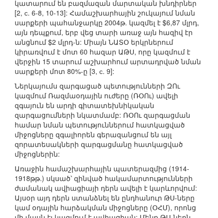
կատարում են բազմազան մարտական խնդիրներ
[2, с. 6-8, 10-13]: Համաշխարհային շուկայում նման
սարքերի պահանջարկը 2004թ. կազմել է $6,87 մլրդ,
այն դեպքում, երբ վեց տարի առաջ այն հազիվ էր
անցնում $2 մլրդ-ն: Միայն ՆԱՏՕ երկրներում
կիրառվում է մոտ 60 հազար ԱԹՍ, որը կազմում է
վերջին 15 տարում աշխարհում արտադրված նման
սարքերի մոտ 80%-ը [3, с. 9]:
Ներկայումս զարգացած պետությունների ԶՈւ
կազմում Ռազմաօդային ուժերը (ՌՕՈւ) ավելի
զգայուն են արդի գիտատեխնիկական
զարգացումների նկատմամբ: ՌՕՈւ զարգացման
համար նման պետություններում հատկացված
միջոցները զգալիորեն գերազանցում են այլ
զորատեսակների զարգացմանը հատկացված
միջոցներին:
Առաջին համաշխարհային պատերազմից (1914-
1918թթ.) սկսած՝ զինված հակամարտությունների
ժամանակ ավիացիայի դերն ավելի է կարևորվում:
Այսօր այդ դերն ստանձնել են ընդհանուր ԹՍ-ները
կամ օդային հարձակման միջոցները (ՕՀՄ), որոնց
մի մասն էլ կազմում է ավիացիան: Մենք ԹՍ-ներն