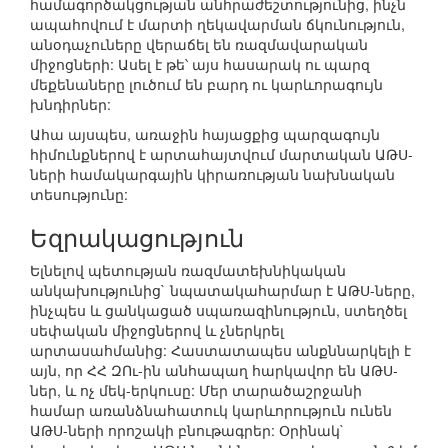
համագործակցության անհրաժեշտությունից, ինչն
ապահովում է մարտի ղեկավարման ճկունություն,
անօդաչուները վերաճել են ռազմավարական
միջոցների: Ասել է թե՝ այս հասարակ ու պարզ
մեքենաները լուծում են բարդ ու կարևորագույն
խնդիրներ:
Ահա այսպես, առաջին հայացքից պարզագույն
հիմունքներով է արտահայտվում մարտական ԱԹՍ-
ների համակարգային կիրառության նախնական
տեսությունը:
Եզրակացություն
Ելնելով պետության ռազմատեխնիկական
անկախությունից` նպատակահարմար է ԱԹՍ-ները,
ինչպես և ցանկացած սպառազինություն, ստեղծել
սեփական միջոցներով և չներկրել
արտասահմանից: Հաստատապես անքննարկելի է
այն, որ ՀՀ ԶՈւ-ին անհապաղ հարկավոր են ԱԹՍ-
ներ, և ոչ մեկ-երկուսը: Մեր տարածաշրջանի
համար առանձնահատուկ կարևորություն ունեն
ԱԹՍ-ների որոշակի բնութագրեր: Օրինակ`