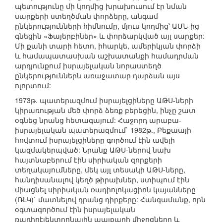
պետությունը մի կողմից խրախուսում էր նման
սարքերի ստեղծման փորձերը, անգամ
ընկերությունների հիմնումը, մյուս կողմից՝ ԱՄՆ-ից
գնեցին «Ֆայերբիներ» և փորձարկված այլ սարքեր:
Մի քանի տարի հետո, իհարկե, ամերիկյան փորձի
և համապատասխան աշխատանքի համադրման
արդյունքում իսրայելական նորաստեղծ
ընկերություններն առաջատար դարձան այս
ոլորտում:
1973թ. պատերազմում իսրայելցիները ԱԹՍ-ների
կիրառության մեծ փորձ ձեռք բերեցին, ինչը շատ
օգնեց նրանց հետագայում: Հաջորդ արաբա-
իսրայելական պատերազմում` 1982թ., Բեքաայի
հովտում իսրայելցիները գործում էին ավելի
կազմակերպված: Նրանք ԱԹՍ-ներով նախ
հայտնաբերում էին սիրիական զորքերի
տեղակայումները, մեկ այլ տեսակի ԱԹՍ-ները,
հանդիսանալով կեղծ թիրախներ, ստիպում էին
միացնել սիրիական ռադիոլոկացիոն կայանները
(ՌԼԿ)` մատնելով դրանց դիրքերը: Հանգամանք, որն
օգտագործում էին իսրայելական
ռադիոէլեկտրոնային պայքարի միջոցները և