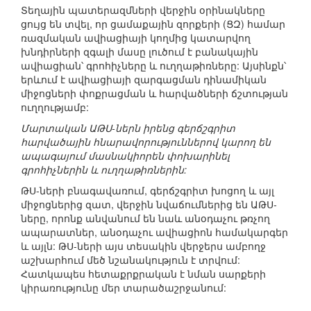
Տեղային պատերազմների վերջին օրինակները
ցույց են տվել, որ ցամաքային զորքերի (ՑԶ) համար
ռազմական ավիացիայի կողմից կատարվող
խնդիրների զգալի մասը լուծում է բանակային
ավիացիան՝ գրոհիչները և ուղղաթիռները: Այսինքն՝
երևում է ավիացիայի զարգացման դինամիկան
միջոցների փոքրացման և հարվածների ճշտության
ուղղությամբ:
Մարտական ԱԹՍ-ներն իրենց գերճշգրիտ
հարվածային հնարավորություններով կարող են
ապագայում մասնակիորեն փոխարինել
գրոհիչներին և ուղղաթիռներին:
ԹՍ-ների բնագավառում, գերճշգրիտ խոցող և այլ
միջոցներից զատ, վերջին նվաճումներից են ԱԹՍ-
ները, որոնք անվանում են նաև անօդաչու թռչող
ապարատներ, անօդաչու ավիացիոն համակարգեր
և այլն: ԹՍ-ների այս տեսակին վերջերս ամբողջ
աշխարհում մեծ նշանակություն է տրվում:
Հատկապես հետաքրքրական է նման սարքերի
կիրառությունը մեր տարածաշրջանում: