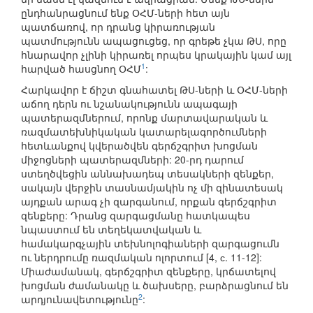
ընդհանրացնում ենք ՕՀՄ-ների հետ այն
պատճառով, որ դրանց կիրառության
պատմությունն ապացուցեց, որ գրեթե չկա ԹՍ, որը
հնարավոր չլինի կիրառել որպես կրակային կամ այլ
1
հարված հասցնող ՕՀՄ
:
Հարկավոր է ճիշտ գնահատել ԹՍ-ների և ՕՀՄ-ների
աճող դերն ու նշանակությունն ապագայի
պատերազմներում, որոնք մարտավարական և
ռազմատեխնիկական կատարելագործումների
հետևանքով կվերածվեն գերճշգրիտ խոցման
միջոցների պատերազմների: 20-րդ դարում
ստեղծվեցին աննախադեպ տեսակների զենքեր,
սակայն վերջին տասնամյակին ոչ մի զինատեսակ
այդքան արագ չի զարգանում, որքան գերճշգրիտ
զենքերը: Դրանց զարգացմանը հատկապես
նպաստում են տեղեկատվական և
համակարգչային տեխնոլոգիաների զարգացումն
ու ներդրումը ռազմական ոլորտում [4, с. 11-12]:
Միաժամանակ, գերճշգրիտ զենքերը, կրճատելով
խոցման ժամանակը և ծախսերը, բարձրացնում են
2
արդյունավետությունը
: