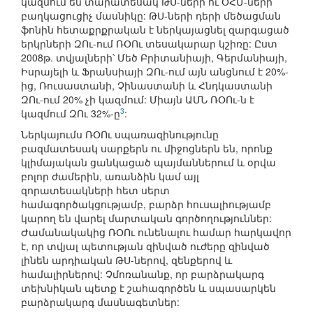
կազմում են տարատեսակ ԹՍ-ների ու ՕՀՄ-ների
բաղկացուցիչ մասնիկը: ԹՍ-ների դերի մեծացման
ֆոնին հետաքրքրական է ներկայացնել զարգացած
երկրների ԶՈւ-ում ՌՕՈւ տեսակարար կշիռը: Ըստ
2008թ. տվյալների՝ Մեծ Բրիտանիայի, Գերմանիայի,
Իսրայելի և Ֆրանսիայի ԶՈւ-ում այն անցնում է 20%-
ից, Ռուսաստանի, Չինաստանի և Հնդկաստանի
ԶՈւ-ում 20% չի կազմում: Միայն ԱՄՆ ՌՕՈւ-ն է
3
կազմում ԶՈւ 32%-ը
:
Ներկայումս ՌՕՈւ սպառազինությունը
բազմատեսակ սարքերն ու միջոցներն են, որոնք
կլիմայական ցանկացած պայմաններում և օրվա
բոլոր ժամերին, առանձին կամ այլ
զորատեսակների հետ սերտ
համագործակցությամբ, բարձր հուսալիությամբ
կարող են վարել մարտական գործողություններ:
Ժամանակակից ՌՕՈւ ունենալու համար հարկավոր
է, որ տվյալ պետության զինված ուժերը զինված
լինեն արդիական ԹՍ-ներով, զենքերով և
համալիրներով: Չմոռանանք, որ բարձրակարգ
տեխնիկան պետք է շահագործեն և սպասարկեն
բարձրակարգ մասնագետներ: