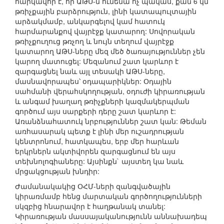
հարկավոր է, որ ԱԹՍ-ն ունենա ոչ պակաս, քան 6 կմ
թռիչքային բարձրություն, լինի կատապուլտային
արձակմամբ, անկարգելով կամ հատուկ
հարմարանքով վայրէջք կատարող: Սովորական
թռիչքուղուց թռչող և նույն տեղում վայրէջք
կատարող ԱԹՍ-ները մեզ մեծ ծառայություններ չեն
կարող մատուցել: Մեզանում շատ կարևոր է
զարգացնել նաև այլ տեսակի ԱԹՍ-ները,
մասնավորապես՝ օդապարիկներ: Օդային
սահմանի վերահսկողության, օդուժի կիրառության
և անգամ խաղաղ թռիչքների կազմակերպման
գործում այս սարքերի դերը շատ կարևոր է:
Առանձնահատուկ նրբություններ շատ կան: Թեման
առհասարակ պետք է լինի մեր ուշադրության
կենտրոնում, հատկապես, երբ մեր հարևան
երկրներն ակտիվորեն զարգացնում են այս
տեխնոլոգիաները: Այսինքն` այստեղ կա նաև
մրցակցության խնդիր:
Ժամանակակից ՕՀՄ-ների զանգվածային
կիրառմամբ հենց մարտական գործողությունների
սկզբից հնարավոր է հաղթանակ տանել:
Կիրառության մասսայականությունն աննախադեպ