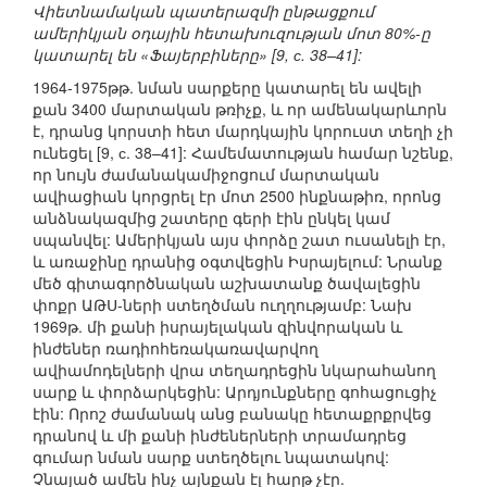
Վիետնամական պատերազմի ընթացքում
ամերիկյան օդային հետախուզության մոտ 80%-ը
կատարել են «Ֆայերբիները» [9, с. 38–41]:
1964-1975թթ. նման սարքերը կատարել են ավելի
քան 3400 մարտական թռիչք, և որ ամենակարևորն
է, դրանց կորստի հետ մարդկային կորուստ տեղի չի
ունեցել [9, с. 38–41]: Համեմատության համար նշենք,
որ նույն ժամանակամիջոցում մարտական
ավիացիան կորցրել էր մոտ 2500 ինքնաթիռ, որոնց
անձնակազմից շատերը գերի էին ընկել կամ
սպանվել: Ամերիկյան այս փորձը շատ ուսանելի էր,
և առաջինը դրանից օգտվեցին Իսրայելում: Նրանք
մեծ գիտագործնական աշխատանք ծավալեցին
փոքր ԱԹՍ-ների ստեղծման ուղղությամբ: Նախ
1969թ. մի քանի իսրայելական զինվորական և
ինժեներ ռադիոհեռակառավարվող
ավիամոդելների վրա տեղադրեցին նկարահանող
սարք և փորձարկեցին: Արդյունքները գոհացուցիչ
էին: Որոշ ժամանակ անց բանակը հետաքրքրվեց
դրանով և մի քանի ինժեներների տրամադրեց
գումար նման սարք ստեղծելու նպատակով:
Չնայած ամեն ինչ այնքան էլ հարթ չէր.