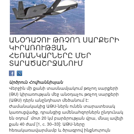
ԱՆՕԴԱՉՈՒ ԹՌՉՈՂ ՍԱՐՔԵՐԻ
ԿԻՐԱՌՈՒԹՅԱՆ
ՀԵՌԱՆԿԱՐՆԵՐԸ ՄԵՐ
ՏԱՐԱԾԱՇՐՋԱՆՈՒՄ
Արծրուն Հովհաննիսյան
Վերջին մի քանի տասնամյակում թռչող սարքերի
(ԹՍ) կիրառության մեջ անօդաչու թռչող սարքերի
(ԱԹՍ) դերն անընդհատ մեծանում է:
Ժամանակակից ԱԹՍ-ներն ունեն տարատեսակ
կառուցվածք, դրանցից ամենահզորներն ընդունակ
են օդում` մոտ 20 կմ բարձրության վրա, մնալ ավելի
քան 40 ժամ [1, с. 30–33]: ԱԹՍ-ները
հեռակառավարմամբ և ծրագրով ինքնուրույն