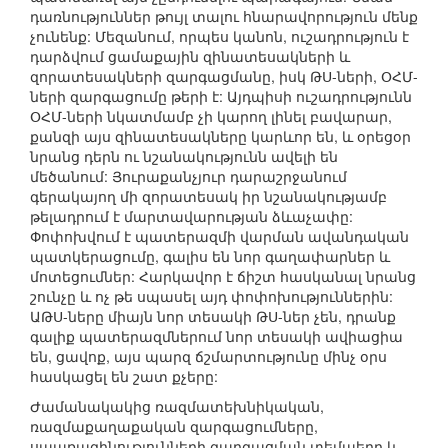
դառնություններ թույլ տալու հնարավորություն մենք
չունենք: Մեզանում, որպես կանոն, ուշադրություն է
դարձվում ցամաքային զինատեսակների և
զորատեսակների զարգացմանը, իսկ ԹՍ-ների, ՕՀՄ-
ների զարգացումը թերի է: Այդպիսի ուշադրությունն
ՕՀՄ-ների նկատմամբ չի կարող լինել բավարար,
քանզի այս զինատեսակները կարևոր են, և օրեցօր
նրանց դերն ու նշանակությունն ավելի են
մեծանում: Յուրաքանչյուր դարաշրջանում
գերակայող մի զորատեսակ իր նշանակությամբ
թելադրում է մարտավարության ձևաչափը:
Փոփոխվում է պատերազմի վարման ավանդական
պատկերացումը, գալիս են նոր գաղափարներ և
մոտեցումներ: Հարկավոր է ճիշտ հասկանալ նրանց
շունչը և ոչ թե սպասել այդ փոփոխություններին:
ԱԹՍ-ները միայն նոր տեսակի ԹՍ-ներ չեն, դրանք
գալիք պատերազմներում նոր տեսակի ավիացիա
են, ցավոք, այս պարզ ճշմարտությունը մինչ օրս
հասկացել են շատ քչերը:
Ժամանակակից ռազմատեխնիկական,
ռազմաքաղաքական զարգացումները,
սպառազինությունների զարգացման տեմպերը և