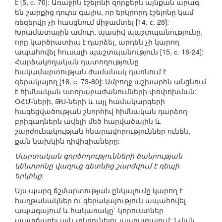
է [5, с. 70]: Առաջին էշելոնի զորքերն այնքան արագ
են շարքից դուրս գալիս, որ երկրորդ էշելոնը կամ
ռեզերվը չի հասցնում միջամտել [14, с. 28]:
Խրամատային ամուր, պասիվ պաշտպանությունը,
որը կարծրատիպ է դարձել, արդեն չի կարող
ապահովել հուսալի պաշտպանություն [15, с. 18-24]:
Հարձակողական դատողությունը
հակամարտության ժամանակ դառնում է
գերակայող [16, с. 73-80]: Ամբողջ աշխարհն անցնում
է հիմնական ստորաբաժանումների փոփոխման:
ՕՀՄ-ների, ԹՍ-ների և այլ համակարգերի
հագեցվածության շնորհիվ հիմնական դարձող
բրիգադներն ավելի մեծ հարվածային և
շարժունակության հնարավորություններ ունեն,
քան նախկին դիվիզիաները:
Մարտական գործողությունների ծանրության
կենտրոնը վաղուց գետնից շարժվում է դեպի
երկինք:
Այս պարզ ճշմարտության ընկալումը կարող է
հաղթանակներ ու գերակայություն ապահովել
ապագայում և հակառակը` կորուստներ
պատճառել այն չընդունելու պարագայում: Նման