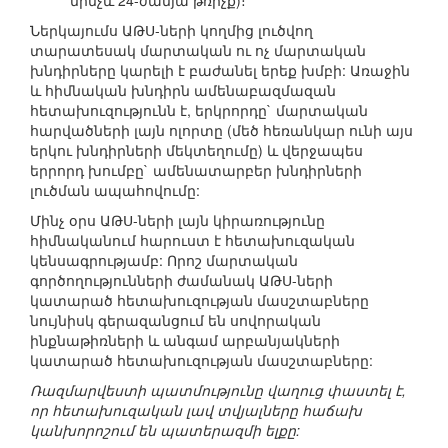
մինչև 24-ժամյա թռիչք)։
Ներկայումս ԱԹՍ-ների կողմից լուծվող
տարատեսակ մարտական ու ոչ մարտական
խնդիրները կարելի է բաժանել երեք խմբի: Առաջին
և հիմնական խնդիրն ամենաբազմազան
հետախուզությունն է, երկրորդը` մարտական
հարվածների լայն ոլորտը (մեծ հեռանկար ունի այս
երկու խնդիրների մեկտեղումը) և վերջապես
երրորդ խումբը` ամենատարբեր խնդիրների
լուծման ապահովումը:
Մինչ օրս ԱԹՍ-ների լայն կիրառությունը
հիմնականում հարուստ է հետախուզական
կենսագրությամբ: Որոշ մարտական
գործողությունների ժամանակ ԱԹՍ-ների
կատարած հետախուզության մասշտաբները
նույնիսկ գերազանցում են սովորական
ինքնաթիռների և անգամ արբանյակների
կատարած հետախուզության մասշտաբները:
Ռազմարվեստի պատմությունը վաղուց փաստել է,
որ հետախուզական լավ տվյալները հաճախ
կանխորոշում են պատերազմի ելքը: