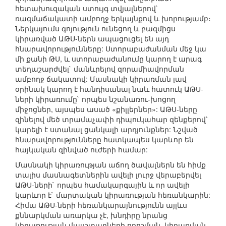
հետախուզական ստույգ տվյալներով`
ռազմաճակատի ամբողջ երկայնքով և խորությամբ։
Ներկայումս գոյություն ունեցող և բազմիցս
կիրառված ԱԹՍ-ներն ապացուցել են այդ
հնարավորությունները: Ստորաբաժանման մեջ կա
մի քանի ԹՍ, և ստորաբաժանումը կարող է արագ
տեղաշարժվել` մանևրելով զորամիավորման
ամբողջ ճակատով: Մասնակի կիրառման լավ
օրինակ կարող է հանդիսանալ նաև հատուկ ԱԹՍ-
ների կիրառումը` որպես նշանառու-խոցող
միջոցներ, այսպես ասած «քիլլերներ»: ԱԹՍ-ները
զինելով մեծ տրամաչափի դիպուկահար զենքերով՝
կարելի է ստանալ ցանկալի արդյունքներ: Նշված
հնարավորությունները հատկապես կարևոր են
հայկական զինված ուժերի համար:
Մասնակի կիրառության աճող ծավալներն են հիմք
տալիս մասնագետներին ավելի լուրջ վերաբերվել
ԱԹՍ-ների` որպես համակարգային և որ ավելի
կարևոր է` մարտական կիրառության հեռանկարին:
Հիմա ԱԹՍ-ների հեռանկարայնությունն այլևս
քննարկման առարկա չէ, խնդիրը նրանց
կիրառության մասշտաբների որոշման, կիրառման