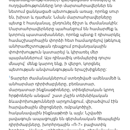
ուղղվածությունները նոր մարտահրավերներ են
նետում ցանկացած պետության առաջ, որոնք սուր
են, խիստ և դաժան: Նման մարտահրավերները
պետք է հասկանալ, ընդունել ճիշտ և ժամանակին:
Մարտահրավերները պահանջում են համարժեք և
կտրուկ պատասխաններ, որոնք պետք է դիտարկել
համաշխարհային փորձի հետ համադրելով (թեկուզ
անհրաժեշտության դեպքում բովանդակային
փոփոխություն կատարել) և կիրառել մեր
պայմաններում: Այս դինամիկ տեմպերից դուրս
մնալով` մենք կարող ենք, ի վերջո, կորցնել
պետության անվտանգության երաշխիքները:
1
Տարբեր ժամանակներում ստեղծված ամենամեծ և
անհարմար դիրիժաբլները, բեռնատար,
մարդատար ինքնաթիռները, տիեզերական կրող
հրթիռներն անգամ` շատ չնչին տեխնիկական
ձևափոխությունների արդյունքում, վերածվում էին
հարվածային միջոցների, ռմբակոծիչի,
հականավային ինքնաթիռի և այլն: Նշվածի
լավագույն ապացույցն են գերմանական Ցեպպելին
դիրիժաբլները, խորհրդային «Ռ-7» բալիստիկ