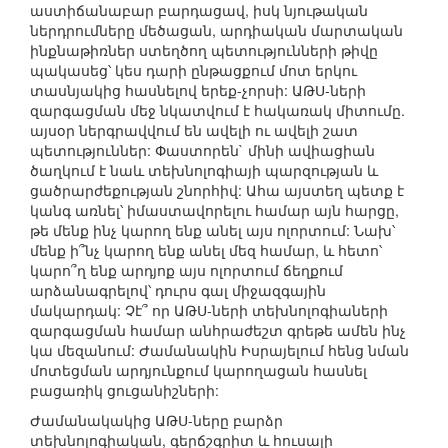
աստիճանաբար բարդացավ, իսկ նյութական
ներդրումները մեծացան, արդիական մարտական
ինքնաթիռներ ստեղծող պետությունների թիվը
պակասեց՝ կես դարի ընթացքում մոտ երկու
տասնյակից հասնելով երեք-չորսի: ԱԹՍ-ների
զարգացման մեջ նկատվում է հակառակ միտումը.
այսօր ներգրավվում են ավելի ու ավելի շատ
պետություններ: Փաստորեն` մինի ավիացիան
ծաղկում է նաև տեխնոլոգիայի պարզության և
ցածրարժեքության շնորհիվ: Ահա այստեղ պետք է
կանգ առնել՝ իմաստավորելու համար այն հարցը,
թե մենք ինչ կարող ենք անել այս ոլորտում: Նախ՝
մենք ի՞նչ կարող ենք անել մեզ համար, և հետո՝
կարո՞ղ ենք արդյոք այս ոլորտում ճեղքում
արձանագրելով՝ դուրս գալ միջազգային
մակարդակ: Չէ՞ որ ԱԹՍ-ների տեխնոլոգիաների
զարգացման համար անհրաժեշտ գրեթե ամեն ինչ
կա մեզանում: Ժամանակին Իսրայելում հենց նման
մոտեցման արդյունքում կարողացան հասնել
բացառիկ ցուցանիշների:
Ժամանակակից ԱԹՍ-ները բարձր
տեխնոլոգիական, գերճշգրիտ և հուսալի