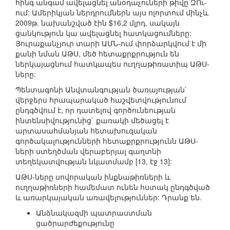
հինգ անգամ ավելացնել անօդաչուների թիվը ԶՈւ-
ում: Ամերիկյան ներդրումներն այս ոլորտում մինչև
2009թ. նախանշված էին $16,2 մլրդ, սակայն
ցանկություն կա ավելացնել հատկացումները:
Յուրաքանչյուր տարի ԱՄՆ-ում փորձարկվում է մի
քանի նման ԱԹՍ, մեծ հետաքրքրություն են
ներկայացնում հատկապես ուղղաթիռատիպ ԱԹՍ-
ները:
Պենտագոնի Անվտանգության ծառայության`
վերջերս հրապարակած հաշվետվությունում
ընդգծվում է, որ դատելով գործունեության
ինտենսիվությունից` քառակի մեծացել է
արտասահմանյան հետախուզական
գործակալությունների հետաքրքրությունն ԱԹՍ-
ների ստեղծման վերաբերյալ գաղտնի
տեղեկատվության նկատմամբ [13, էջ 13]:
ԱԹՍ-ները սովորական ինքնաթիռների և
ուղղաթիռների համեմատ ունեն հստակ ընդգծված
և առարկայական առավելություններ: Դրանք են.
Անձնակազմի պատրաստման
ցածրարժեքությունը