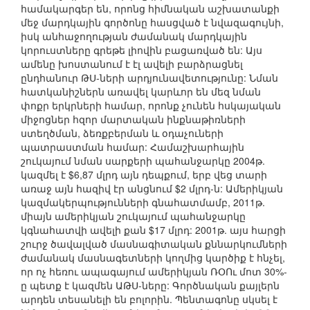
համակարգեր են, որոնց հիմնական աշխատանքի
մեջ մարդկային գործոնը հասցված է նվազագույնի,
իսկ անհաջողության ժամանակ մարդկային
կորուստները գրեթե լիովին բացառված են: Այս
ամենը խոստանում է էլ ավելի բարձրացնել
ընդհանուր ԹՍ-ների արդյունավետությունը: Նման
հատկանիշներն առավել կարևոր են մեզ նման
փոքր երկրների համար, որոնք չունեն հսկայական
միջոցներ հզոր մարտական ինքնաթիռների
ստեղծման, ձեռքբերման և օդաչուների
պատրաստման համար: Համաշխարհային
շուկայում նման սարքերի պահանջարկը 2004թ.
կազմել է $6,87 մլրդ այն դեպքում, երբ վեց տարի
առաջ այն հազիվ էր անցնում $2 մլրդ-ն: Ամերիկյան
կազմակերպությունների գնահատմամբ, 2011թ.
միայն ամերիկյան շուկայում պահանջարկը
կգնահատվի ավելի քան $17 մլրդ: 2001թ. այս հարցի
շուրջ ծավալված մասնագիտական քննարկումների
ժամանակ մասնագետների կողմից կարծիք է հնչել,
որ ոչ հեռու ապագայում ամերիկյան ՌՕՈւ մոտ 30%-
ը պետք է կազմեն ԱԹՍ-ները: Գործնական քայլերն
արդեն տեսանելի են բոլորին. Պենտագոնը սկսել է