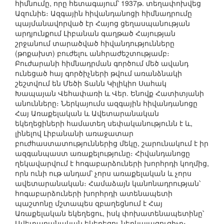
հիմնումը, որը հետագայում՝ 1937թ. տեղափոխվեց
Ազունիե։ Ազգային հիվանդանոցի հիմնադրումը
պայմանավորված էր Հայոց ցեղասպանության
արդյունքում Լիբանան գաղթած Հայության
շրջանում տարածված հիվանդությունները
(թոքախտ) բուժելու անհրաժեշտությամբ։
Բուժարանի հիմնադրման գործում մեծ ավանդ
ունեցած հայ գործիչների թվում առանձնակի
շեշտվում են Մեծի Տանն Կիլիկիո Սահակ
Խապայան Վեհափառի և Վեր. Ենովք Հատիտյանի
անունները։ Ներկայումս ազգային հիվանդանոցը
Հայ Առաքելական և Ավետարանական
եկեղեցիների համատեղ սեփականությունն է և,
լինելով Լիբանանի առաջատար
բուժհաստատություններից մեկը, շարունակում է իր
ազգանպաստ առաքելությունը։ Հիվանդանոցը
ղեկավարվում է հոգաբարձուների խորհրդի կողմից,
որն ունի ութ անդամ՝ չորս առաքելական և չորս
ավետարանական։ Համաձայն կանոնադրության՝
հոգաբարձուների խորհրդի ատենապետի
պաշտոնը մշտապես զբաղեցնում է Հայ
Առաքելական եկեղեցու, իսկ փոխատենապետինը՝
Ավետարանական եկեղեցու ներկայացուցիչը։