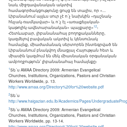
նաև միջդավանական ակտիվ
համագործակցությունը ցույց են տալիս, որ «...
Լիբանանում այլևս սուր չէ ո´չ նախկին «դաշնակ-
հնչակ-ռամկավար» և ո´չ էլ «առաքելական-
12
կաթոլիկ-ավետարանական» պայքարը»
։
Հետևաբար, լիբանանահայ բողոքականները,
կազմելով բավական ակտիվ և կենսունակ
համայնք, միաժամանակ սերտորեն ինտեգրված են
Լիբանանում բնակվող մնացյալ Հայության հետ և
միասին կազմում են մեկ միասնական օրգանական
ամբողջություն՝ լիբանանահայ համայնքը։
1
Տե´ս AMAA Directory 2009: Armenian Evangelical
Churches, Institutions, Organizations, Pastors and Christian
Workers Worldwide, p. 13.
http://www.amaa.org/Directory%20for%20website.pdf
2
Տե´ս
http://www.haigazian.edu.lb/Academics/Pages/UndergraduatePro
3
Տե´ս AMAA Directory 2009: Armenian Evangelical
Churches, Institutions, Organizations, Pastors and Christian
Workers Worldwide, pp. 13-14.
http://www.amaa.org/Directory%20for%20website.pdf