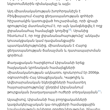
նկրտումներին դիմակայելը և այլն։
Այդ միասնականության խորհրդանիշն է
Բիկֆայայում Հայոց ցեղասպանության զոհերի
հիշատակին կառուցված հուշարձանը, որի վրայի
գրությունը մատնանշում է, որ այն կանգնեցվել է ողջ
10
լիբանանահայ համայնքի կողմից
։ Սրանից
հետևում է, որ ողջ լիբանանահայությունը՝ անկախ
կուսակցական կամ դավանանքային
պատկանելությունից, միասնական է Հայոց
ցեղասպանության ճանաչման և դատապարտման
գործում։
Քաղաքական հարցերում Լիբանանի երեք
հայկական կրոնական համայնքների
միասնականության ակնառու դրսևորում էր 2006թ.
օգոստոսին Հայ Առաքելական, Կաթոլիկ և
Ավետարանական եկեղեցիների համատեղ
հայտարարությունը՝ ընդդեմ Լիբանանում
11
թուրքական խաղաղապահ ուժերի տեղակայման
։
Այսպիսով, Լիբանանի հայ բողոքականների
կազմակերպչական կա-ռույցների համազգային
նշանակություն ունեցող գործունեությունը, ինչպես