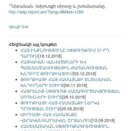
12
Լիբանան. Սփյուռքի սիրտը և շտեմարանը,
http://wap.report.am/?lang=AM&id=1286
դեպի ետ
Հեղինակի այլ նյութեր
ՀԱՅ ԻՆՔՆՈՒԹՅՈՒՆԸ ՍՓՅՈՒՌՔՈՒՄ 21-ՐԴ
ԴԱՐՈՒՄ
[18.12.2018]
ՀԱՅԿԱԿԱՆ ԿԱԼՎԱԾՔՆԵՐԻ ԵՎ
ՊԱՏՄԱՄՇԱԿՈՒԹԱՅԻՆ ԺԱՌԱՆԳՈՒԹՅԱՆ
ԽՆԴԻՐԸ ԹՈՒՐՔԻԱՅՈՒՄ
[03.12.2018]
ԹՈՒՐՔԻԱՅԻ ՀԱՅ ՀԱՄԱՅՆՔԻ ՏՆՏԵՍԱԿԱՆ
ԽՆԴԻՐՆԵՐԻ ՇՈՒՐՋ
[06.11.2018]
ՀԱՅՐԵՆԻՔ-ՍՓՅՈՒՌՔ ՀԱՄԱԳՈՐԾԱԿՑՈՒԹՅԱՆ
ՄՈԴԵԼՆԵՐԻ ՇՈՒՐՋ
[26.10.2018]
ԹՈՒՐՔԻԱՅԻ ՀԱՅ ՀԱՄԱՅՆՔԻ ՆԵՐԿԱ
ԴՐՈՒԹՅԱՆ ՇՈՒՐՋ
[25.09.2018]
ՍԻՐԻԱՅԻ ՀԱՅ ՀԱՄԱՅՆՔԸ
ՎԵՐԱԿԱՆԳՆՈՂԱԿԱՆ ՇՐՋԱՆՈՒՄ
[12.09.2018]
ՀԱՄԵՄԱՏԱԿԱՆ ՍՓՅՈՒՌՔԱԳԻՏՈՒԹՅՈՒՆ.