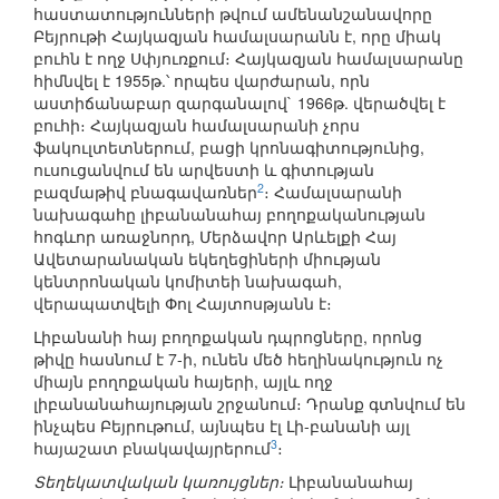
հաստատությունների թվում ամենանշանավորը
Բեյրութի Հայկազյան համալսարանն է, որը միակ
բուհն է ողջ Սփյուռքում։ Հայկազյան համալսարանը
հիմնվել է 1955թ.՝ որպես վարժարան, որն
աստիճանաբար զարգանալով` 1966թ. վերածվել է
բուհի։ Հայկազյան համալսարանի չորս
ֆակուլտետներում, բացի կրոնագիտությունից,
ուսուցանվում են արվեստի և գիտության
2
բազմաթիվ բնագավառներ
։ Համալսարանի
նախագահը լիբանանահայ բողոքականության
հոգևոր առաջնորդ, Մերձավոր Արևելքի Հայ
Ավետարանական եկեղեցիների միության
կենտրոնական կոմիտեի նախագահ,
վերապատվելի Փոլ Հայտոսթյանն է։
Լիբանանի հայ բողոքական դպրոցները, որոնց
թիվը հասնում է 7-ի, ունեն մեծ հեղինակություն ոչ
միայն բողոքական հայերի, այլև ողջ
լիբանանահայության շրջանում։ Դրանք գտնվում են
ինչպես Բեյրութում, այնպես էլ Լի-բանանի այլ
3
հայաշատ բնակավայրերում
։
Տեղեկատվական կառույցներ։
Լիբանանահայ