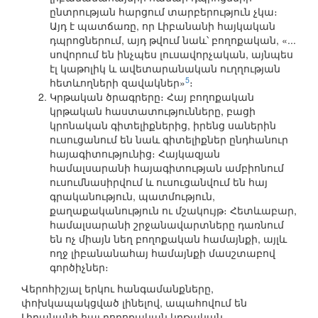
ընտրության հարցում տարբերություն չկա։
Այդ է պատճառը, որ Լիբանանի հայկական
դպրոցներում, այդ թվում նաև՝ բողոքական, «...
սովորում են ինչպես լուսավորչական, այնպես
էլ կաթոլիկ և ավետարանական ուղղության
5
հետևողների զավակներ»
։
Կրթական ծրագրերը։ Հայ բողոքական
կրթական հաստատությունները, բացի
կրոնական գիտելիքներից, իրենց սաներին
ուսուցանում են նաև գիտելիքներ ընդհանուր
հայագիտությունից։ Հայկազյան
համալսարանի հայագիտության ամբիոնում
ուսումնասիրվում և ուսուցանվում են հայ
գրականություն, պատմություն,
քաղաքականություն ու մշակույթ։ Հետևաբար,
համալսարանի շրջանավարտները դառնում
են ոչ միայն նեղ բողոքական համայնքի, այլև
ողջ լիբանանահայ համայնքի մասշտաբով
գործիչներ։
Վերոհիշյալ երկու հանգամանքները,
փոխկապակցված լինելով, ապահովում են
Լիբանանի հայ բողոքական կրթական