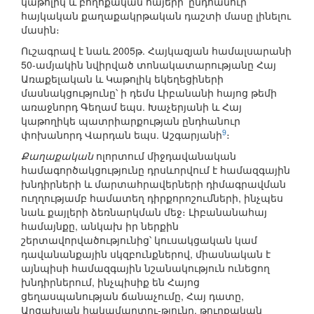
կաթոլիկ և բողոքական հայերի՝ ընդհանուր
հայկական քաղաքակրթական դաշտի մասը լինելու
մասին։
Ուշագրավ է նաև 2005թ. Հայկազյան համալսարանի
50-ամյակին նվիրված տոնակատարությանը Հայ
Առաքելական և Կաթոլիկ եկեղեցիների
մասնակցությունը՝ ի դեմս Լիբանանի հայոց թեմի
առաջնորդ Գեղամ եպս. Խաչերյանի և Հայ
կաթողիկե պատրիարքության ընդհանուր
9
փոխանորդ Վարդան եպս. Աշգարյանի
։
Քաղաքական
ոլորտում միջդավանական
համագործակցությունը դրսևորվում է համազգային
խնդիրների և մարտահրավերների դիմագրավման
ուղղությամբ համատեղ դիրքորոշումների, ինչպես
նաև քայլերի ձեռնարկման մեջ։ Լիբանանահայ
համայնքը, անկախ իր ներքին
շերտավորվածությունից՝ կուսակցական կամ
դավանանքային սկզբունքներով, միասնական է
այնպիսի համազգային նշանակություն ունեցող
խնդիրներում, ինչպիսիք են Հայոց
ցեղասպանության ճանաչումը, Հայ դատը,
Արցախյան հակամարտու-թյունը, թուրքական