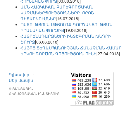
ՀՈՒՆԱԿԱՆ ՓՈՐՁ
[03.08.2018]
ԱՄՆ ՀԱՅԿԱԿԱՆ ԲԱՐԵԳՈՐԾԱԿԱՆ
ԿԱԶՄԱԿԵՐՊՈՒԹՅՈՒՆՆԵՐԸ. ՈՐՈՇ
ԴԻՏԱՐԿՈՒՄՆԵՐ
[16.07.2018]
ՊԵՏՈՒԹՅՈՒՆ-ՍՓՅՈՒՌՔ ԳՈՐԾԱԿՑՈՒԹՅԱՆ
ԻՐԱՆԱԿԱՆ ՓՈՐՁԻՑ
[19.06.2018]
ՀԱՅՐԵՆԱԴԱՐՁՆԵՐԻ ԻՆՏԵԳՐՄԱՆ ԽՆԴՐԻ
ՇՈՒՐՋ
[06.06.2018]
ՀԱՅՈՑ ՑԵՂԱՍՊԱՆՈՒԹՅԱՆ ՃԱՆԱՉՄԱՆ ՀԱՄԱՐ
ԵՐԿՈՒ ԳՈՐԾՈՆ ԳՈՅՈՒԹՅՈՒՆ ՈՒՆԻ
[27.04.2018]
Գլխավոր
⋅
Մեր մասին
© ՑԱՆՑԱՅԻՆ
ՀԵՏԱԶՈՏԱԿԱՆ ԻՆՍՏԻՏՈՒՏ