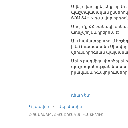
Ավելի վաղ գրել ենք, որ
պաշտպանական ընկերությո
SOM ŞAHİN թևավոր հրթիռնե
Արդյո՞ք ՀՀ բանակի զինա
առնչվող կադրերում է:
Այս համատեքստում հիշեց
ի և Ռուսաստանի Միավոր
վերանորոգման պայմանա
Մենք բազմիցս փորձել են
պաշտպանության նախարար
իրավակարգավորումների
դեպի ետ
Գլխավոր
⋅
Մեր մասին
© ՑԱՆՑԱՅԻՆ ՀԵՏԱԶՈՏԱԿԱՆ ԻՆՍՏԻՏՈՒՏ