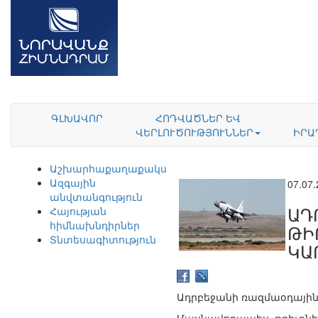
ԳԼԽԱՎՈՐ
ՀՈԴՎԱԾՆԵՐ ԵՎ
ՎԵՐԼՈՒԾՈՒԹՅՈՒՆՆԵՐ
ԻՐԱ
Աշխարհաքաղաքականություն
Ազգային
07.07
անվտանգություն
ԱԴ
Հայության
հիմնախնդիրներ
ԹԻ
Տնտեսագիտություն
ԿԱ
Ադրբեջանի ռազմաօդային 