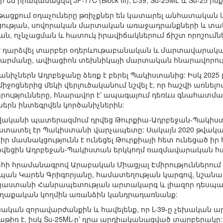
 իրականացվել JF-17C (Block III), L-39, Su-25ML և Su-25 ի
թացքում օդաչուները թռիչքներ են կատարել անհատական և
ության, սովորական մարտական առաջադրանքների և տա
, ոչնչացման և հատուկ իրավիճակներում ճիշտ որոշումնե
ուն է դարձվել տարբեր օդերևութաբանական և մարտավարա
տարմանը, ավիացիոն տեխնիկայի մարտական հնարավորութ
րծանիչներն Ադրբեջանը ձեռք է բերել Պակիստանից: Իսկ 202
ոցներից մեկի վերլուծականում նշվել է, որ հաշվի առնե
ւթյունները, հնարավոր է՝ ապագայում դեռևս գնահատման 
իռներն ինտեգրվեն կործանիչներին:
2020 թվականի պատերազմում դրվեց Թուրքիա-Ադրբեջան-
 հաստատել էր Պակիստանի վարչապետը: Սակայն 2020 թվակ
ր մասնակցությունն է ունեցել Թուրքիայի հետ ունեցած իր հ
տվեցին Ադրբեջան-Պակիստան երկկողմ ռազմավարական հա
ահի հրամանագրով Արաբական Միացյալ Էմիրություններո
պան Կարեն Գրիգորյանը, համատեղության կարգով, նշանա
յաստանի Հանրապետության արտակարգ և լիազոր դեսպան (
աքական կողմին առանձին կանդրադառնանք:
ան զորավարժանքին և հավելենք, որ L-39-ը չեխական արտ
աթիռ է, իսկ Su-25ML-ը՝ դրա արդիականացված տարբերակը: