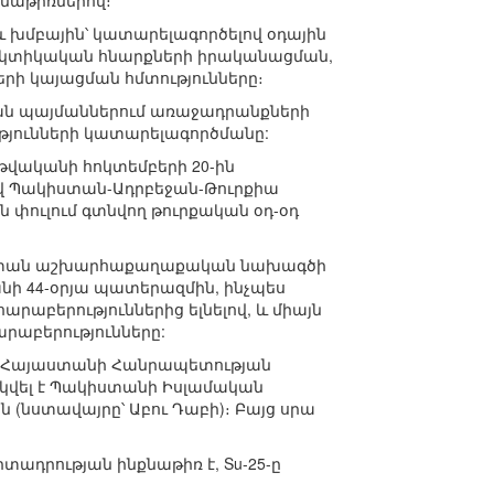
նքնաթիռներով։
 խմբային՝ կատարելագործելով օդային
կտիկական հնարքների իրականացման,
րի կայացման հմտությունները։
կան պայմաններում առաջադրանքների
յունների կատարելագործմանը:
5 թվականի հոկտեմբերի 20-ին
լով Պակիստան-Ադրբեջան-Թուրքիա
փուլում գտնվող թուրքական օդ-օդ
Պակիստան աշխարհաքաղաքական նախագծի
անի 44-օրյա պատերազմին, ինչպես
արաբերություններից ելնելով, և միայն
րաբերությունները:
ւմ Հայաստանի Հանրապետության
կվել է Պակիստանի Իսլամական
նստավայրը՝ Աբու Դաբի)։ Բայց սրա
ադրության ինքնաթիռ է, Su-25-ը