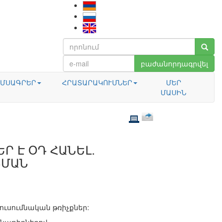
բաժանորդագրվել
ՄՍԱԳՐԵՐ
ՀՐԱՏԱՐԱԿՈՒՄՆԵՐ
ՄԵՐ
ՄԱՍԻՆ
Ր Է ՕԴ ՀԱՆԵԼ.
ՑՄԱՆ
ուսումնական թռիչքներ: