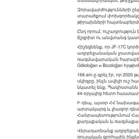
Մասնավորապես, թռիչքներ են
Զորավարժությունների ըն
տարածքում փոխգործակց
թիրախների հայտնաբերման
Ընդ որում, ուշադրությ
ճշգրիտ ու անվտանգ կա
Հիշեցնենք, որ JF-17C կո
ադրբեջանական լրատվամիջ
ռազմավարական հարաբերո
Gökdoğan и Bozdoğan հրթ
168.am-ը գրել էր, որ 
սկիզբը, ինչն ավելի ուշ
նկատել ենք, Պակիստանն ի
44-օրյայից հետո հաստա
Ի դեպ, այսօր ՀՀ նախագ
արտակարգ և լիազոր դես
Հանրապետությունում Հա
քաղաքական և ռազմաքաղ
Վերադառնանք ադրբեջանակ
ռուսական գրոհային ինքն