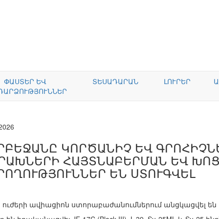
ՓԱՍՏԵՐ ԵՎ
ՏԵՍԱԴԱՐԱՆ
ԼՈՒՐԵՐ
Ա
ԴԱՐՁՈՒԹՅՈՒՆՆԵՐ
.2026
ՐԲԵՋԱՆԸ ԿՈՐԾԱՆԻՉ ԵՎ ԳՐՈՀԻՉՆԵ
ՐԱԽՆԵՐԻ ՀԱՅՏՆԱԲԵՐՄԱՆ ԵՎ ԽՈ
ՐՈՂՈՒԹՅՈՒՆՆԵՐ ԵՆ ՍՏՈՒԳՎԵԼ
ուժերի ավիացիոն ստորաբաժանումներում անցկացվել են 