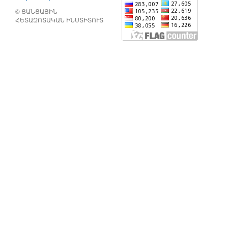
© ՑԱՆՑԱՅԻՆ
ՀԵՏԱԶՈՏԱԿԱՆ ԻՆՍՏԻՏՈՒՏ