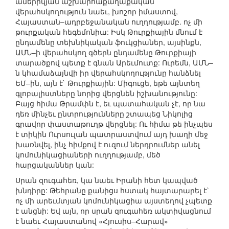
ամերիկյան աշխարհաքաղաքական
վերահսկողություն նաեւ, խոշոր իմաստով,
Հայաստան–ադրբեջանական ուղղությամբ. ոչ մի
թուրքական հեգեմոնիա: Իսկ Թուրքիային մնում է
ընդամենը տեխնիկական ֆուկցիաներ, այսինքն,
ԱՄՆ–ի վերահսկող գծերն ընդամենը Թուրքիայի
տարածքով պետք է գնան Արեւմուտք: Ուրեմն, ԱՄՆ–
ն կհամաձայնվի իր վերահսկողությունը հանձնել
ԵՄ–ին, այն է` Թուրքիային: Միգուցե, եթե այնտեղ
գլոբալիստները նորից վերցնեն իշխանությունը:
Բայց հիմա Թրամփն է, եւ պատահական չէ, որ նա
դեռ մինչեւ ընտրությունները շտապեց Նիկոլից
գրավոր փաստաթուղթ վերցնել: Ու հիմա թե ինչպես
է տիկին Ուրսուլան պատրաստվում այդ խաղի մեջ
խառնվել, ինչ հիմքով է ուզում ներդրումներ անել
կոմունիկացիաների ուղղությամբ, մեծ
հարցականներ կան:
Սրան զուգահեռ, կա նաեւ Իրանի հետ կապված
խնդիրը: Թեհրանը քանիցս հստակ հայտարարել է`
ոչ մի արեւմտյան կոմունիկացիա այստեղով չպետք
է անցնի: Եվ այն, որ սրան զուգահեռ ակտիվացնում
է նաեւ Հայաստանով «Հյուսիս–Հարավ»