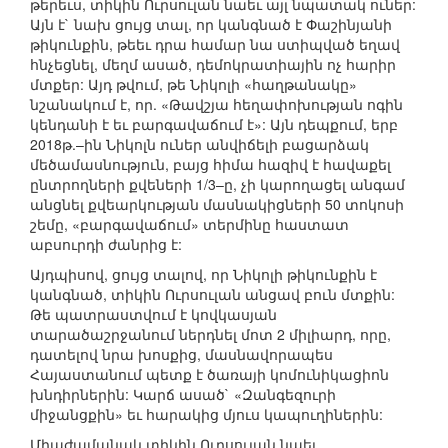
թերեւս, տիկին Ուրսուլան նաեւ այլ նպատակ ուներ:
Այն է` նախ ցույց տալ, որ կանգնած է Փաշինյանի
թիկունքին, թեեւ դրա համար նա ստիպված եղավ
հնչեցնել, մեղմ ասած, դեմոկրատիային ոչ հարիր
մտքեր: Այդ թվում, թե Նիկոլի «հաղթանակը»
նշանակում է, որ. «Թավշյա հեղափոխության ոգին
կենդանի է եւ բարգավաճում է»: Այն դեպքում, երբ
2018թ.–ին Նիկոլն ուներ անվիճելի բացարձակ
մեծամասնություն, բայց հիմա հազիվ է հավաքել
ընտրողների քվեների 1/3–ը, չի կարողացել անգամ
անցնել քվեարկության մասնակիցների 50 տոկոսի
շեմը, «բարգավաճում» տերմինը հաստատ
աբսուրդի ժանրից է:
Այդպիսով, ցույց տալով, որ Նիկոլի թիկունքին է
կանգնած, տիկին Ուրսուլան անցավ բուն մտքին:
Թե պատրաստվում է կովկասյան
տարածաշրջանում ներդնել մոտ 2 միլիարդ, որը,
դատելով նրա խոսքից, մասնավորապես
Հայաստանում պետք է ծառայի կոմունիկացիոն
խնդիրներին: Կարճ ասած` «Զանգեզուրի
միջանցքին» եւ հարակից մյուս կապուղիներին:
Միաժամանակ տիկին Ուրսուլան նաեւ