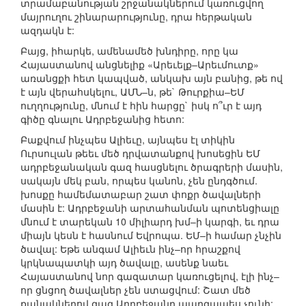
տրամաբանության շրջանակներում կառուցվող
մայրուղու շինարարությունը, դրա հերթական
ազդակն է:
Բայց, իհարկե, ամենամեծ խնդիրը, որը կա
Հայաստանով անցնելիք «Արեւելք–Արեւմուտք»
առանցքի հետ կապված, անկախ այն բանից, թե ով
է այն վերահսկելու, ԱՄՆ–ն, թե` Թուրքիա–ԵՄ
ուղղությունը, մնում է հին հարցը` իսկ ո՞ւր է այդ
գիծը գնալու Ադրբեջանից հետո:
Բաքվում ինչպես Ալիեւը, այնպես էլ տիկին
Ուրսուլան թեեւ մեծ դրվատանքով խոսեցին ԵՄ
ադրբեջանական գազ հասցնելու ծրագրերի մասին,
սակայն մեկ բան, որպես կանոն, չեն ընդգծում.
խոսքը համեմատաբար շատ փոքր ծավալների
մասին է: Ադրբեջանի արտահանման պոտենցիալը
մնում է տարեկան 10 միլիարդ խմ–ի կարգի, եւ դրա
միայն կեսն է հասնում Եվրոպա. ԵՄ–ի համար չնչին
ծավալ: Եթե անգամ Ալիեւն ինչ–որ հրաշքով
կրկնապատկի այդ ծավալը, ասենք նաեւ
Հայաստանով նոր գազատար կառուցելով, էլի ինչ–
որ ցնցող ծավալներ չեն ստացվում: Շատ մեծ
քանակներով գազ Ադրբեջանը պարզապես չունի: