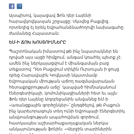
Այսպիսով, կայացավ Ֆոն դեր Լայենի
հարավկովկասյան շրջայցը: Սկսվեց Բաքվից,
որտեղից էլ երեկ Եվրահանձնաժողովի նախագահը
ժամանեց Հայաստան:
ԵՄ-Ի ՃՈԽ ԽՈՍՏՈՒՄՆԵՐԸ
Պաշտոնական իմաստով թե ինչ նպատակներ են
դրված այս այցի հիմքում, անգամ կռահել պետք չէ.
ամեն ինչ ներկայացվում է միանգամայն բաց
տեքստով: Դեռ Բաքվում տիկին Ուրսուլան ի ցույց
դրեց Հարավային Կովկասի նկատմամբ
Եվրոպական միության աճող ռազմավարական
հետաքրքրության աճը` կապված հիմնականում
էներգետիկայի, կոմունիկացիաների հետ եւ այլն:
Ֆոն դեր Լայենը Ադրբեջանին անվանեց ԵՄ-ի
«առանցքային գործընկեր»՝ ընդգծելով, թե Բաքուն
ինչ կարեւորագույն տեղ ունի Եվրոպայի էներգետիկ
անվտանգության ապահովման գործում,
հատկապես աշխարհաքաղաքական ներկա
անկայունության ֆոնին: «Վերջին տարիներին