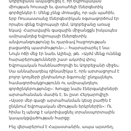
Ադրբեջանն ապացուցել է, որ Եվրոպական
միության հուսալի եւ վստահելի էներգետիկ
գործընկեր է։ Մենք չենք մոռացել, որ այն պահին,
երբ Ռուսաստանը էներգետիկան օգտագործում էր
որպես զենք Եվրոպայի դեմ, Ադրբեջանը առաջ
եկավ։ Հարավային գազային միջանցքն իսկապես
ամրապնդեց Եվրոպայի էներգետիկ
անվտանգությունը եւ դարձավ հաջողության
բացառիկ պատմություն»,– հայտարարել է նա։
Նույն ոճի մեջ էր նաեւ Ալիեւը, թե. «Այժմ մենք ունենք
հարաբերությունների շատ ակտիվ փուլ
Եվրոպական հանձնաժողովի եւ Ադրբեջանի միջեւ։
Սա աննախադեպ դինամիկա է, որն արտացոլում է
բոլոր կողմերի ընդհանուր ձգտումը՝ ընդլայնելու
համագործակցությունն ու ամրապնդելու
գործընկերությունը»: Խոսքը նախ էներգակիրների
արտահանման մասին է, եւ ըստ Հեյդարովիչի.
«Այսօր մեր գազի արտահանման կեսը բաժին է
ընկնում Եվրոպական միության երկրներին»: Ու
հիմա էլ պետք է ակտիվացնել տրանսպորտային
կապակցվածության հարցը:
Ինչ վերաբերում է Հայաստանին, ապա այստեղ,