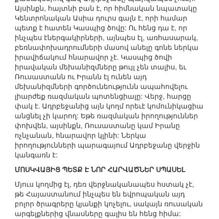
Այսինքն, հայտնի բան է, որ հիմնական նպատակը
Կենտրոնական Ասիա դուրս գալն է, որի համար
պետք է հատեն Կասպից ծովը: Ու հենց դա է, որ
ինչպես էներգակիրների, այնպես էլ, առհասարակ,
բեռնափոխադրումների մասով անելը գոնե ներկա
իրավիճակում հնարավոր չէ. Կասպից ծովի
իրավական մեխանիզմները թույլ չեն տալիս, եւ
Ռուսաստանն ու Իրանն էլ ունեն այդ
մեխանիզմների գործունեությունն ապահովելու
լիարժեք ռազմական պոտենցիալը: Վերջ, հարցը
փակ է. Ադրբեջանից այն կողմ որեւէ կոմունիկացիա
անցնել չի կարող: Եթե ռազմական իրողություններ
փոխվեն, այսինքն, Ռուսաստանը կամ Իրանը
ոչնչանան, հնարավոր կլինի: Ներկա
իրողությունների պարագայում Ադրբեջանը վերջին
կանգառն է:
ՄՈՍԿՎԱՅԻՑ ՊԵՏՔ Է ՆՈՐ ՀԱՐՎԱԾՆԵՐ ՍՊԱՍԵԼ
Մյուս կողմից էլ, դեռ վերջնականապես հստակ չէ,
թե Հայաստանում ինչպես են եվրոպական այդ
բոլոր ծրագրերը կյանքի կոչելու, սակայն ռուսական
արգելքներից վնասները գալիս են հենց հիմա: