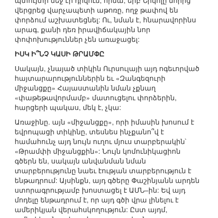
պտույտի մեջ էր դրվում, հիմա, երբ Նիկոլը նորից
վերցրեց վարչապետի աթոռը, ողջ թափով են
փորձում աշխատեցնել: Ու, նման է, հնարավորինս
արագ, քանի դեռ իրավիճակային նոր
փոփոխություններ չեն առաջացել:
ԻՍԿ Ի՞ՆՉ ԿԱՍԻ ԹՐԱՄՓԸ
Սակայն, չնայած տիկին Ուրսուլայի այդ ոգեւորված
հայտարարություններին եւ «Զանգեզուրի
միջանցքը» Հայաստանին նման չքնաղ
«փաթեթավորմամբ» մատուցելու փորձերին,
հարցերի պակաս, մեկ է, չկա:
Առաջինը. այն «միջանցքը», որի իմասին խոսում է
եվրոպացի տիկինը, տեսնես ինչքանո՞վ է
համահունչ այդ նույն ուղու մյուս տարբերակին`
«Թրամփի միջանցքին»: Նույն կոմունիկացիոն
գծերն են, սակայն անվանման նման
տարբերությունը նաեւ էության տարբերություն է
ենթադրում: Այսինքն, այդ գծերը Փաշինյանն արդեն
ստորագրությամբ խոստացել է ԱՄՆ–ին: Եվ այդ
մոդելը ենթադրում է, որ այդ գծի վրա լինելու է
ամերիկյան վերահսկողություն: Ըստ այդմ,