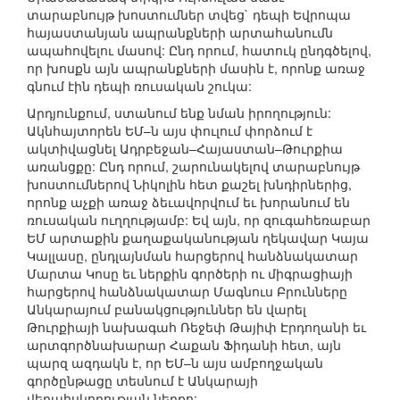
տարաբնույթ խոստումներ տվեց` դեպի Եվրոպա
հայաստանյան ապրանքների արտահանումն
ապահովելու մասով: Ընդ որում, հատուկ ընդգծելով,
որ խոսքն այն ապրանքների մասին է, որոնք առաջ
գնում էին դեպի ռուսական շուկա:
Արդյունքում, ստանում ենք նման իրողություն:
Ակնհայտորեն ԵՄ–ն այս փուլում փորձում է
ակտիվացնել Ադրբեջան–Հայաստան–Թուրքիա
առանցքը: Ընդ որում, շարունակելով տարաբնույթ
խոստումներով Նիկոլին հետ քաշել խնդիրներից,
որոնք աչքի առաջ ձեւավորվում եւ խորանում են
ռուսական ուղղությամբ: Եվ այն, որ զուգահեռաբար
ԵՄ արտաքին քաղաքականության ղեկավար Կայա
Կալլասը, ընդլայնման հարցերով հանձնակատար
Մարտա Կոսը եւ ներքին գործերի ու միգրացիայի
հարցերով հանձնակատար Մագնուս Բրունները
Անկարայում բանակցություններ են վարել
Թուրքիայի նախագահ Ռեջեփ Թայիփ Էրդողանի եւ
արտգործնախարար Հաքան Ֆիդանի հետ, այն
պարզ ազդակն է, որ ԵՄ–ն այս ամբողջական
գործընթացը տեսնում է Անկարայի
վերահսկողության ներքո: