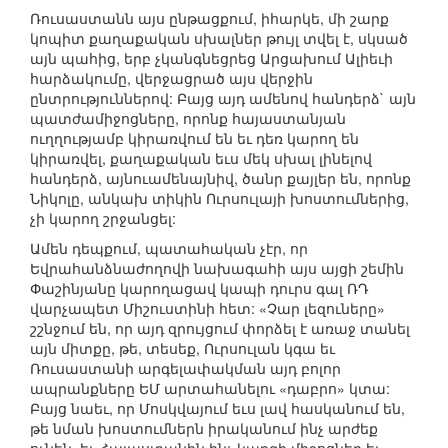
Ռուսաստանն այս ընթացքում, իհարկե, մի շարք
կոպիտ քաղաքական սխալներ թույլ տվել է, սկսած
այն պահից, երբ չկանգնեցրեց Արցախում Ալիեւի
հարձակումը, վերջացրած այս վերջին
ընտրություններով: Բայց այդ ամենով հանդերձ` այն
պատժամիջոցները, որոնք հայաստանյան
ուղղությամբ կիրառվում են եւ դեռ կարող են
կիրառվել, քաղաքական եւս մեկ սխալ լինելով
հանդերձ, այնուամենայնիվ, ծանր քայլեր են, որոնք
Նիկոլը, անկախ տիկին Ուրսուլայի խոստումներից,
չի կարող շրջանցել:
Ամեն դեպքում, պատահական չէր, որ
Եվրահանձնաժողովի նախագահի այս այցի շեմին
Փաշինյանը կարողացավ կապի դուրս գալ ՌԴ
վարչապետ Միշուստինի հետ: «Չար լեզուները»
շշնջում են, որ այդ զրույցում փորձել է առաջ տանել
այն միտքը, թե, տեսեք, Ուրսուլան կգա եւ
Ռուսաստանի արգելափակման այդ բոլոր
ապրանքները ԵՄ արտահանելու «դաբրո» կտա:
Բայց նաեւ, որ Մոսկվայում եւս լավ հասկանում են,
թե նման խոստումներն իրականում ինչ արժեք