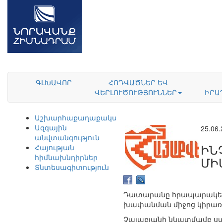
ԳԼԽԱՎՈՐ
ՀՈԴՎԱԾՆԵՐ ԵՎ
ՎԵՐԼՈՒԾՈՒԹՅՈՒՆՆԵՐ
ԻՐԱ
Աշխարհաքաղաքականություն
Ազգային
25.06
անվտանգություն
ԻՆ
Հայության
հիմնախնդիրներ
ՄԻ
Տնտեսագիտություն
Դատարանը հրապարակեց 
խափանման միջոց կիրառել
Չալաբյանի նկատմամբ սահ