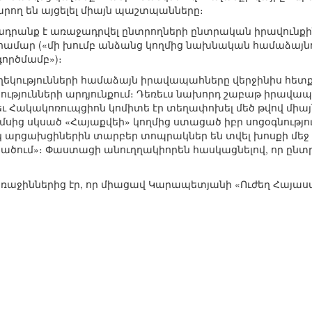
արող են այցելել միայն պաշտպանները։
ադրանք է առաջադրվել ընտրողների ընտրական իրավունքի
մար («մի խումբ անձանց կողմից նախնական համաձայն
գործմամբ»)։
եկությունների համաձայն իրավապահները վերջինիս հետքին 
թյունների արդյունքում։ Դեռեւս նախորդ շաբաթ իրավապ
եւ Հակակոռուպցիոն կոմիտե էր տեղափոխել մեծ թվով միա
սից սկսած «Հայաքվեի» կողմից ստացած իբր սոցօգնություն
կ արցախցիներին տարբեր տոպրակներ են տվել խոսքի մեջ է
ածում»։ Փաստացի անուղղակիորեն հասկացնելով, որ ընտրո
առաջիններից էր, որ միացավ Կարապետյանի «Ուժեղ Հայա