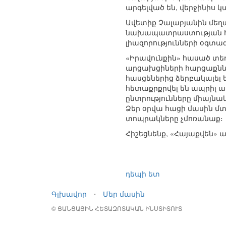
արգելված են, վերջինիս կ
Ավետիք Չալաբյանին մեղ
նախապատրաստության հա
լիազորությունների օգտա
«Իրավունքին» հասած տեղ
արցախցիների հարցաքննու
հասցեներից ձերբակալել 
հետաքրքրվել են ապրիլ ամ
ընտրությունները միայնա
Ձեր օրվա հացի մասին մտ
տոպրակները չմոռանաք։
Հիշեցնենք, «Հայաքվեն» 
դեպի ետ
Գլխավոր
⋅
Մեր մասին
© ՑԱՆՑԱՅԻՆ ՀԵՏԱԶՈՏԱԿԱՆ ԻՆՍՏԻՏՈՒՏ