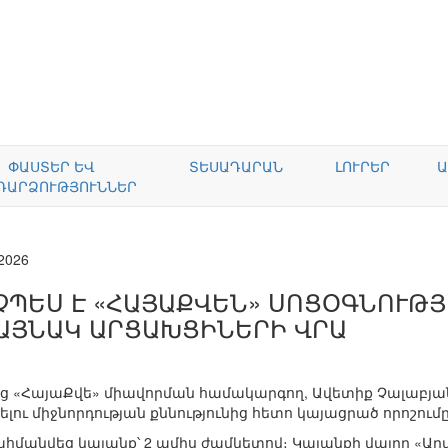
ՓԱՍՏԵՐ ԵՎ
ՏԵՍԱԴԱՐԱՆ
ԼՈՒՐԵՐ
Ա
ԴԱՐՁՈՒԹՅՈՒՆՆԵՐ
.2026
ՉՊԵՍ Է «ՀԱՅԱՔՎԵՆ» ՍՈՑՕԳՆՈՒԹՅ
ԱՅՆԱԿ ԱՐՑԱԽՑԻՆԵՐԻ ՎՐԱ
«ՀայաՔվե» միավորման համակարգող, Ավետիք Չալաբյա
ու միջնորդության քննությունից հետո կայացրած որոշումը
մանվեց կալանք՝ 2 ամիս ժամկետով։ Կալանքի վայրը «Արմա