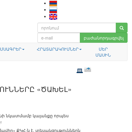
բաժանորդագրվել
ՄՍԱԳՐԵՐ
ՀՐԱՏԱՐԱԿՈՒՄՆԵՐ
ՄԵՐ
ՄԱՍԻՆ
ՈՒՆՆԵՐԸ «ԾԱԽԵԼ»
նի նկատմամբ կալանքը որպես
։
վիր» ՔԿՀ-ն է, տեսակցություններն