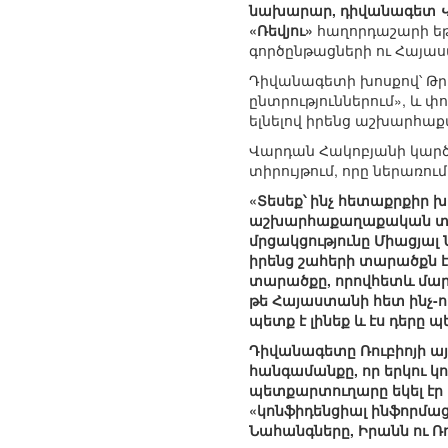
նախարար, դիվանագետ
«Ռեվյու»
հաղորդաշարի եթ
գործընթացների ու Հայաստ
Դիվանագետի խոսքով՝ Թրա
ընտրություններում», և 
ելնելով իրենց աշխարհա
Վարդան Հակոբյանի կար
տիրույթում, որը ներառո
«Տեսեք՝ ինչ հետաքրքիր 
աշխարհաքաղաքական տեսա
մրցակցությունը Միացյալ 
իրենց շահերի տարածքն է
տարածքը, որովհետև մարդի
թե Հայաստանի հետ ինչ-որ
պետք է լինեք և էս դերը 
Դիվանագետը Ռուբիոյի այ
հանգամանքը, որ երկու կո
պետքարտուղարը եկել էր
«կոնֆիդենցիալ ինֆորմաց
Նահանգները, Իրանն ու Ռ