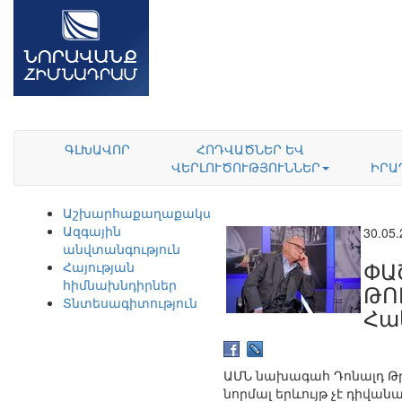
ԳԼԽԱՎՈՐ
ՀՈԴՎԱԾՆԵՐ ԵՎ
ՎԵՐԼՈՒԾՈՒԹՅՈՒՆՆԵՐ
ԻՐԱ
Աշխարհաքաղաքականություն
Ազգային
30.05
անվտանգություն
ՓԱ
Հայության
հիմնախնդիրներ
ԹՈ
Տնտեսագիտություն
Հա
ԱՄՆ նախագահ Դոնալդ Թրա
նորմալ երևույթ չէ դիվան