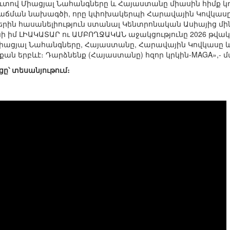
ուտով Միացյալ Նահանգները և Հայաստանը միասին հիմք կդ
ճման նախագծի, որը կփոխակերպի Հարավային Կովկասը և
ներին հասանելիություն ստանալ Կենտրոնական Ասիայից մի
ի իմ ԼԻԱԿԱՏԱՐ ու ԱՄԲՈՂՋԱԿԱՆ աջակցությունը 2026 թվակա
ք Միացյալ Նահանգները, Հայաստանը, Հարավային Կովկասը
, քան երբևէ։ Դարձնենք (Հայաստանը) հզոր կրկին-MAGA»,-
ը՝ տեսանյութում։