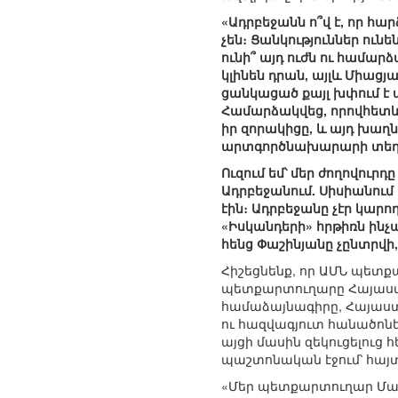
«Ադրբեջանն ո՞վ է, որ հա
չեն։ Ցանկություններ ունե
ունի՞ այդ ուժն ու համար
կլինեն դրան, այլև Միաց
ցանկացած քայլ խփում է ա
Համարձակվեց, որովհետև
իր զորակիցը, և այդ խաղն
արտգործնախարարի տեղա
Ուզում եմ՝ մեր ժողովուրդ
Ադրբեջանում. Սիսիանում
էին։ Ադրբեջանը չէր կարող
«Իսկանդերի» հրթիռն ինչպ
հենց Փաշինյանը չընտրվ
Հիշեցնենք, որ ԱՄՆ պետք
պետքարտուղարը Հայաստ
համաձայնագիրը, Հայաստ
ու հազվագյուտ հանածոնե
այցի մասին զեկուցելուց հ
պաշտոնական էջում՝ հայտա
«Մեր պետքարտուղար Մարկ