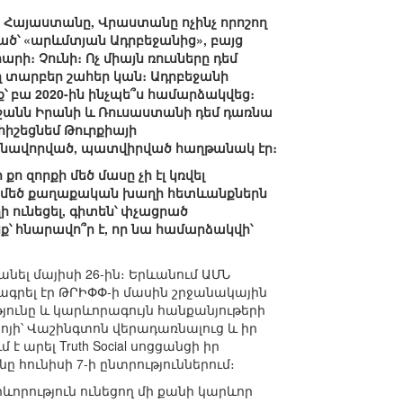
ը, Հայաստանը, Վրաստանը ոչինչ որոշող
ոչված՝ «արևմտյան Ադրբեջանից», բայց
րի։ Չունի։ Ոչ միայն ռուսները դեմ
եղ տարբեր շահեր կան։ Ադրբեջանի
ք՝ բա 2020-ին ինչպե՞ս համարձակվեց։
եջանն Իրանի և Ռուսաստանի դեմ դառնա
 հիշեցնեմ Թուրքիայի
անավորված, պատվիրված հաղթանակ էր։
ո զորքի մեծ մասը չի էլ կռվել
ույն մեծ քաղաքական խաղի հետևանքներն
ղի ունեցել, գիտեն՝ փչացրած
եք՝ հնարավո՞ր է, որ նա համարձակվի՝
ել մայիսի 26-ին։ Երևանում ԱՄՆ
ել էր ԹՐԻՓՓ-ի մասին շրջանակային
ւնը և կարևորագույն հանքանյութերի
ոյի՝ Վաշինգտոն վերադառնալուց և իր
 արել Truth Social սոցցանցի իր
ը հունիսի 7-ի ընտրություններում։
ևորություն ունեցող մի քանի կարևոր