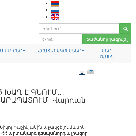
բաժանորդագրվել
ՄՍԱԳՐԵՐ
ՀՐԱՏԱՐԱԿՈՒՄՆԵՐ
ՄԵՐ
ՄԱՍԻՆ
 ԽԱՂ Է ԳՆՈՒՄ…
ԴԱՐԱՊԱՏՈՒՄ. Վարդան
Նիկոլ Փաշինյանին աջակցելու մասին
։
ՀՀ արտակարգ դեսպանորդ և լիազոր