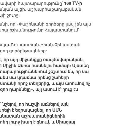
ավարի հայտարարությունը՝
168 TV-ի
րևանյան այցի, աշխարհաքաղաքական
ի շուրջ։
ի, որ «Փաշինյանի գործերը լավ չեն այս
նրա իշխանությունը Հայաստանում՝
վրոպա-Ռուսաստան-Իրան-Չինաստան
ցող գործընթացները։
է, որ այդ միջանցքը ռազմավարական,
Միջին Ասիա հասնելու համար։ Այստեղ
տարարություններում շեշտում են, որ սա
ապես սա կդառնա իրենց շահերի
ստանի որոշ տեղերից, և այս առումով ոչ
 դարձնելը», այլ ասում է՝ դուք էս
շելով, որ հաշվի առնելով այն
րելի է եզրակացնել, որ ԱՄՆ
դեսպանատան աշխատակիցներին
 լուրջ խաղ է գնում, և Միացյալ