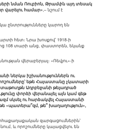
ների նման Ռուբիոն, Թրամփն այդ տեսակ
ար վարելու համար»
,– նշում է
ա ընտրությունները կարող են
տի հետ։ Նրա խոսքով՝ 1918-ի
ից 108 տարի անց, փաստորեն, եկանք
ւթյան վերաբերյալ։ «Ռեվյու»-ի
նի ներկա իշխանություններն ու
րոշումները՝ եթե Հայաստանը չկատարի
ստաթուղթն Ադրբեջանի թելադրած
յունը փորձի վերանայել այն կամ գեթ
զմ սկսել ու հարձակվել Հայաստանի
չ թե «պատերա՞զմ, թե՞ խաղաղություն»,
արհաքաղաքական զարգացումներին՝
ում, և որոշումները կայացվելու են