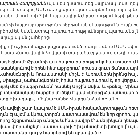
Վարդան Հակոբյանն
այսպես գնահատեց Սպիտակ տան ղեկ
երում խոսելով ԱՄՆ պետքարտուղար Մարկո Ռուբիոյի ե
անում հունիսի 7-ին կայանալիք ԱԺ ընտրությունների թեմայ
մփի հայտարարությունը հերթական վկայությունն է այն բան
փորձում են նմանատիպ հայտարարություններով պահպանել 
քաղաքական շահերից։
ծիքով՝ աշխարհաքաղաքական «մեծ խաղ» է գնում ԱՄՆ-Ե
ւմ է նաև Հարավային Կովկասի տարածաշրջանում տեղի ունե
խաղ է գնում։ Թրամփի այս հայտարարությունը հաստատում 
նկյունով է իրեն հետաքրքրում՝ որպես զուտ ճանապարհ 
Նահանգների և Ռուսաստանի միջև է, և ռուսներն իրենց հայ
, Միացյալ Նահանգներն էլ հիմա հայտարարում է, որ վերջ
կ մեծ ծրագիր ունեն՝ հասնել Միջին Ասիա և «բռնել» Չինա
 տնտեսական հարցեր լուծելն է կամ «նորից Հայաստանը հզոր
պետք է խաղաք»
,- մեկնաբանեց Վարդան Հակոբյանը։
ցն ավելի շատ կապում է ԱՄՆ-Իրան հակամարտության հետ՝ ն
ղմն էլ այժմ ակնհայտորեն պատրաստվում են նոր գրոհի, կա
 որոշ ճշգրտումներ անելու և հնարավոր է՝ ամերիկյան 
իա» փոխանցելու նպատակով։ Դիվանագետի խոսքով՝ այստեղ
ուսաստանը «լուրջ հարցերով են զբաղված»։