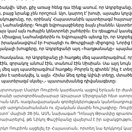
րձակվի։ Ախր, քիչ առաջ հենց դա էինք ասում, որ Ադրբեջան
ն, բայց նրանք չեն որոշում։ Այո, կարող է՝ խոսի, այսպես կ
ձակությունը, որ, օրինակ՝ Հայաստանին պատերազմ հայտարա
յալ Նահանգները։ Գուցե եվրոպացիները ձայն չհանեն։ Այստ
յս կամ այն ուժային կենտրոնի շահերին։ Էս դեպքում կասե
 Միացյալ Նահանգներին ու Եվրոպային պետք էր, որ Ադրբ
 իրականացվում էր Իսրայելի ու Թուրքիայի միջոցով։ Նորից
կալի խոսքերը, որ Ադրբեջանի այդ «հաղթանակը» պայմ
ը հասկանա, որ Ադրբեջանը չի հաղթել մեզ պատերազմում, որ ք
 էին, զորակոչ անում էին, տանում էին Սիսիան։ Սա այդ ն
 մեզ այդ պատերազմում հաղթել։ Բոլորն էլ գիտեն՝ ինչ է տե
ես է արձակվել, և այլն։ Հիմա Ձեզ դրեք Ալիևի տեղը, մտած
ի, պատերազմ սկսել»,- պատասխանեց դիվանագետը։
արտուղար Մարկո Ռուբիոն կարճատև այցով Երևան էր ժաման
անի արտգործնախարար Արարատ Միրզոյանի հետ ստորագր
ան-ԱՄՆ ռազմավարական գործընկերության կանոնադրությո
րի արդյունահանման ու մշակման մասին հուշագիրը։ Ռուբի
ետո՝ մայիսի 28-ին, ԱՄՆ նախագահ Դոնալդ Թրամփը գրառում է
րարելով, թե Նիկոլ Փաշինյանը վայելում է իր աջակցություն
ո Ռուբիոն այցելել էր Հայաստան, որտեղ նա երկկողմ կար