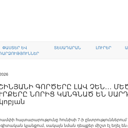
ՓԱՍՏԵՐ ԵՎ
ՏԵՍԱԴԱՐԱՆ
ԼՈՒՐԵՐ
Ա
ԴԱՐՁՈՒԹՅՈՒՆՆԵՐ
.2026
ՇԻՆՅԱՆԻ ԳՈՐԾԵՐԸ ԼԱՎ ՉԵՆ… ՄԵԾ
ՒՐՔԵՐԸ ՆՈՐԻՑ ԿԱՆԳՆԱԾ ԵՆ ՍԱՐ
կոբյան
մփի հայտարարությունը հունիսի 7-ի ընտրություններում 
ագիտական կյանքում, սակայն նման դեպքեր միշտ էլ եղել են