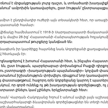
նում է մրցակցության լուրջ դաշտ, և տոնածառի խաղալիք
անում՝ ամբոխին կառավարելու, ըստ էության՝ ընտրապայք
իտ է ընդդիմադիր ուժերի այն տեսակետի հետ, որ առաջիկ
այաստանի համար։
իճակը համեմատում է 1918-ի Սարդարապատի ճակատամար
 և մայիս 28-ից՝ Հայաստանի Հանրապետության հռչակում
արդարապատում թուրքերը կանգնած են
։
ագետն իր կարծիքը հայտնեց նաև Ադրբեջանի քաղաքականո
 հետևյալն էր։
ջնագրերով է խոսում Հայաստանի հետ, և ինչպես Հայաստա
 են, ըստ էության, պարբերաբար փոխանցում Բաքվի դիրքո
ու չստորագրի «խաղաղության պայմանագիր» կոչված փա
տանում իշխանություն փոխվելու դեպքում նոր կառավարութ
դ փաստաթղթում, հաջորդ օրն Ադրբեջանը կարող է պատերա
ակում, որ գործ ունենք ոչ թե խաղաղության գործընթացի, ո
րաստ լինելու կամ չլինելու երկընտրանքի հետ։
ն՝ Վարդան Հակոբյանը հղում է անում ավելի լայն աշխ
որ աշխարհակարգի ձևավորման գործընթացներ են տեղի ունեն
ների մակարդակում։