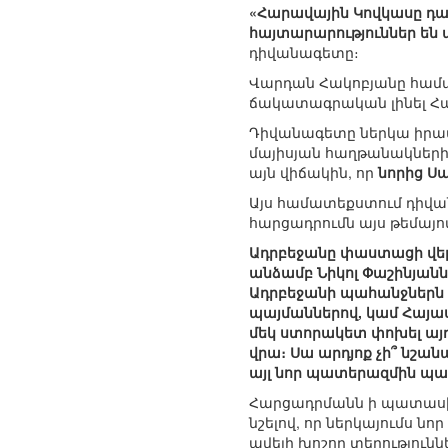
«Հարավային Կովկասը դառ
հայտարարություններ են 
դիվանագետը։
Վարդան Հակոբյանը համամ
ճակատագրական լինել Հ
Դիվանագետը ներկա իրավ
մայիսյան հաղթանակներից
այն վիճակին, որ
նորից Ս
Այս համատեքստում դիվան
հարցադրումն այս թեմայով
Ադրբեջանը փաստացի վեր
անձամբ Նիկոլ Փաշինյանն
Ադրբեջանի պահանջներն 
պայմաններով, կամ Հայաս
մեկ ստորակետ փոխել այ
վրա։ Սա արդյոք չի՞ նշան
այլ նոր պատերազմին պատ
Հարցադրմանն ի պատասխա
նշելով, որ ներկայումս ն
ավելի խոշոր տերություն