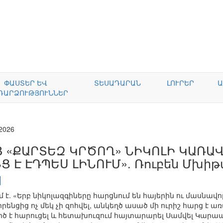
ՓԱՍՏԵՐ ԵՎ
ՏԵՍԱԴԱՐԱՆ
ԼՈՒՐԵՐ
Ա
ԴԱՐՁՈՒԹՅՈՒՆՆԵՐ
.2026
Յ «ՔԱՐՏԵԶ ԿՐԾՈՂ» ՆԻԿՈԼԻ ԿԱՌԱ
ՆՑ Է ԷԴՊԵՍ ԼԻՆՈՒՄ». Ռուբեն Մխի
մ է. «Երբ նիկոլազգիները հարցնում են հայերին ու մասն
րենցից ոչ մեկ չի զոհվել, անկեղծ ասած մի ուրիշ հարց է ա
ծ է հարուցել և հետախուզում հայտարարել Սամվել Կարապ