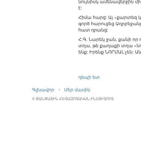
նույնիսկ ամենավերջին 
է:
Հիմա հարց: Այ «քարտեզ կ
գործ հարուցեց Ադրբեջան
հատ դրանց:
Հ.Գ. Նարեկ ջան, քանի որ 
տղա, թե քաղաքի տղա «նո
ենք: Իրենք ՆՈՐՄԱԼ չեն:
դեպի ետ
Գլխավոր
⋅
Մեր մասին
© ՑԱՆՑԱՅԻՆ ՀԵՏԱԶՈՏԱԿԱՆ ԻՆՍՏԻՏՈՒՏ