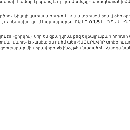
միամիտի համար էլ պարզ է, որ դա Սամվել Կարապետյանի
րծող» Նիկոլի կառավարություն: 3 պատերազմ եղավ ձեր օրոք
ը, ոչ հետախուզում հայտարարեց: ԲԱ ԷԴ Ո՞ՆՑ Է ԷԴՊԵՍ ԼԻ
դու էս «ցիրկով» նոր ես զբաղվում, քեզ եղբայրաբար հորդոր ա
րմալ մարդ» էլ չասես: Ես ու իմ պես ՀԱԶԱՐԱՎՈՐ տղեք ու 
 Անզգուշաբար մի վիրավորի թե ինձ, թե մնացածին: Հաղթան