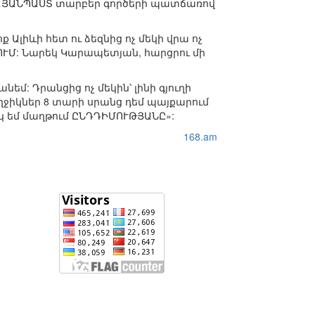
 ՀԱՅԱՆՊԱՍՏ տարբեր գործերի պատճառով
 Ալիևի հետ ու ձեզնից ոչ մեկի վրա ոչ
ՆՈՒՄ: Նարեկ Կարապետյան, հարցրու մի
նեմ: Դրանցից ոչ մեկին՝ լինի գյուղի
աղջիկներ 8 տարի սրանց դեմ պայքարում
ակ եմ մաղթում ԸՆԴԴԻՄՈՒԹՅԱՆԸ»:
168.am