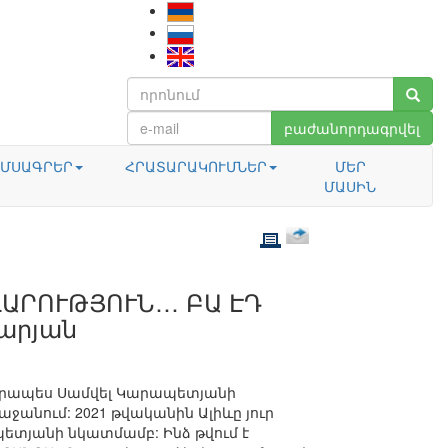
բաժանորդագրվել
ՄՍԱԳՐԵՐ
ՀՐԱՏԱՐԱԿՈՒՄՆԵՐ
ՄԵՐ
ՄԱՍԻՆ
ՎԱՐՈՒԹՅՈՒՆ… ԲԱ ԷԴ
թարյան
ավորապես Սամվել Կարապետյանի
ռաջանում: 2021 թվականին Ալիևը յուր
ետյանի նկատմամբ: Ինձ թվում է