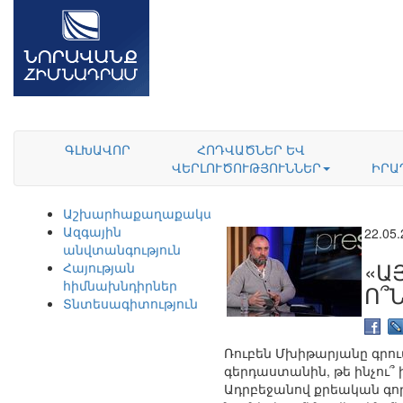
ԳԼԽԱՎՈՐ
ՀՈԴՎԱԾՆԵՐ ԵՎ
ՎԵՐԼՈՒԾՈՒԹՅՈՒՆՆԵՐ
ԻՐԱ
Աշխարհաքաղաքականություն
Ազգային
22.05
անվտանգություն
«Ա
Հայության
հիմնախնդիրներ
Ո՞
Տնտեսագիտություն
Ռուբեն Մխիթարյանը գրու
գերդաստանին, թե ինչու՞ ի
Ադրբեջանով քրեական գոր