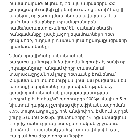
համատարած։ Թվում է, թե այս ամիսներին ՀՀ
քաղաքացին ավելի քիչ ծախս պետք է անի՝ հաշվի
առնելով, որ ջեռուցման սեզոնն ավարտվել է, և
կոմունալ վճարները տրամաբանորեն
համեմատաբար քչանում են, սակայն գնաճի
հանգամանքը՝ չավելացող եկամուտների հետ
զուգահեռ, ուղղակի դատարկում է քաղաքացիների
դրամապանակը։
Նման իրավիճակը տնտեսական
քաղաքականության ձախողման ցուցիչ է, քանի որ
յուրաքանչյուր, անգամ փոքր տատանում
տարածաշրջանում լուրջ հետևանք է ունենում
Հայաստանի տնտեսության վրա. սա բացառապես
արտաքին գործոններից կախվածության մեջ
գտնվող տնտեսական քաղաքականության
արդյունք է։ Ի դեպ,ԿԲ խորհուրդը 2026թ. մայիսի 5-ի
նիստում դարձյալ չփոխեց վերաֆինանսավորման
6.5% տոկոսադրույքը, որն անփոփոխ է մնում արդեն
շուրջ 5 ամիս՝ 2025թ. դեկտեմբերի 16-ից։ Ստացվում
է, որ իշխանությունը նախընտրական շրջանում
փորձում է ժամանակ շահել՝ խուսափելով կոշտ,
բայց անհրաժեշտ որոշումներից։