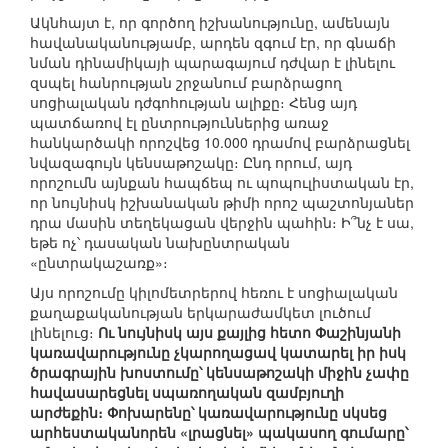
Ակնհայտ է, որ գործող իշխանությունը, ամենայն
հավանականությամբ, արդեն զգում էր, որ գնաճի
նման դինամիկայի պարագայում դժվար է լինելու
զսպել հանրության շրջանում բարձրացող
սոցիալական դժգոհության ալիքը։ Հենց այդ
պատճառով էլ ընտրություններից առաջ
հանկարծակի որոշվեց 10.000 դրամով բարձրացնել
նվազագույն կենսաթոշակը։ Ընդ որում, այդ
որոշումն այնքան հապճեպ ու պոպուլիստական էր,
որ նույնիսկ իշխանական թիմի որոշ պաշտոնյաներ
դրա մասին տեղեկացան վերջին պահին։ Ի՞նչ է սա,
եթե ոչ՝ դասական նախընտրական
«ընտրակաշառք»։
Այս որոշումը կիլոմետրերով հեռու է սոցիալական
քաղաքականության երկարաժամկետ լուծում
լինելուց։
Ու նույնիսկ այս քայլից հետո Փաշինյանի
կառավարությունը չկարողացավ կատարել իր իսկ
ծրագրային խոստումը՝ կենսաթոշակի միջին չափը
հավասարեցնել սպառողական զամբյուղի
արժեքին։ Փոխարենը՝ կառավարությունը սկսեց
արհեստականորեն «լրացնել» պակասող գումարը՝