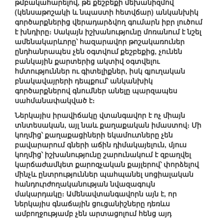
թմբակահարելով, թե քեշբեքի մեխանիզմով
(կենսաթոշակի և նպաստի հետվճար) անկանխիկ
գործարքներից վերադարձվող գումարն իբր լուծում
է խնդիրը։ Սակայն իշխանությունը մոռանում է նշել
ամենակարևորը՝ հազարավոր թոշակառուներ
ընդհանրապես չեն օգտվում քեշբեքից, չունեն
բանկային քարտերից ակտիվ օգտվելու
հմտություններ ու գիտելիքներ, իսկ գյուղական
բնակավայրերի դեպքում՝ անկանխիկ
գործարքներով գնումներ անելը պարզապես
սահմանափակված է։
Ներկայիս իրավիճակը վտանգավոր է ոչ միայն
տնտեսական, այլ նաև քաղաքական իմաստով։ Մի
կողմից՝ քաղաքացիների եկամուտները չեն
բավարարում գների աճին դիմակայելուն, մյուս
կողմից՝ իշխանությունը շարունակում է զբաղվել
կարճաժամկետ քարոզչական քայլերով՝ փորձելով
մինչև ընտրություններ պահպանել սոցիալական
հանդուրժողականության նվազագույն
մակարդակը։ Ամենավտանգավորն այն է, որ
ներկայիս գնաճային ցուցանիշները դեռևս
ամբողջությամբ չեն արտացոլում հենց այդ