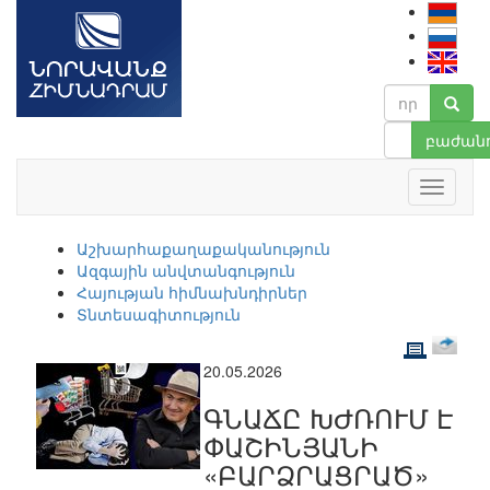
բաժանո
Աշխարհաքաղաքականություն
Ազգային անվտանգություն
Հայության հիմնախնդիրներ
Տնտեսագիտություն
20.05.2026
ԳՆԱՃԸ ԽԺՌՈՒՄ Է
ՓԱՇԻՆՅԱՆԻ
«ԲԱՐՁՐԱՑՐԱԾ»