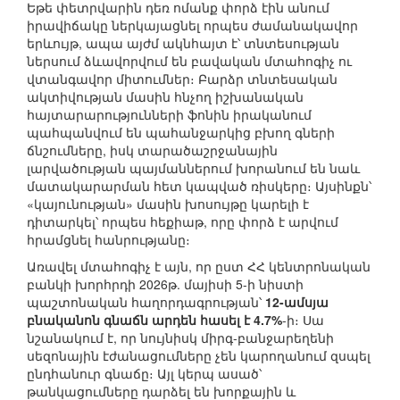
Եթե փետրվարին դեռ ոմանք փորձ էին անում
իրավիճակը ներկայացնել որպես ժամանակավոր
երևույթ, ապա այժմ ակնհայտ է՝ տնտեսության
ներսում ձևավորվում են բավական մտահոգիչ ու
վտանգավոր միտումներ։ Բարձր տնտեսական
ակտիվության մասին հնչող իշխանական
հայտարարությունների ֆոնին իրականում
պահպանվում են պահանջարկից բխող գների
ճնշումները, իսկ տարածաշրջանային
լարվածության պայմաններում խորանում են նաև
մատակարարման հետ կապված ռիսկերը։ Այսինքն՝
«կայունության» մասին խոսույթը կարելի է
դիտարկել՝ որպես հեքիաթ, որը փորձ է արվում
հրամցնել հանրությանը։
Առավել մտահոգիչ է այն, որ ըստ ՀՀ կենտրոնական
բանկի խորհրդի 2026թ. մայիսի 5-ի նիստի
պաշտոնական հաղորդագրության՝
12-ամսյա
բնականոն գնաճն արդեն հասել է 4.7%
-ի։ Սա
նշանակում է, որ նույնիսկ միրգ-բանջարեղենի
սեզոնային էժանացումները չեն կարողանում զսպել
ընդհանուր գնաճը։ Այլ կերպ ասած՝
թանկացումները դարձել են խորքային և