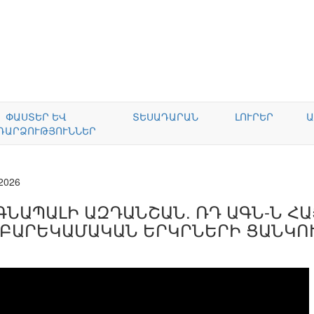
ՓԱՍՏԵՐ ԵՎ
ՏԵՍԱԴԱՐԱՆ
ԼՈՒՐԵՐ
Ա
ԴԱՐՁՈՒԹՅՈՒՆՆԵՐ
.2026
ԳՆԱՊԱԼԻ ԱԶԴԱՆՇԱՆ. ՌԴ ԱԳՆ-Ն Հ
 ԲԱՐԵԿԱՄԱԿԱՆ ԵՐԿՐՆԵՐԻ ՑԱՆԿՈՒՄ