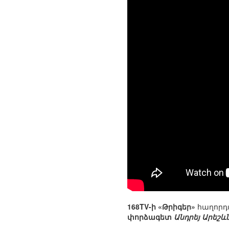
168TV-ի «Թրիգեր»
հաղորդ
փորձագետ
Անդրեյ Արեշև