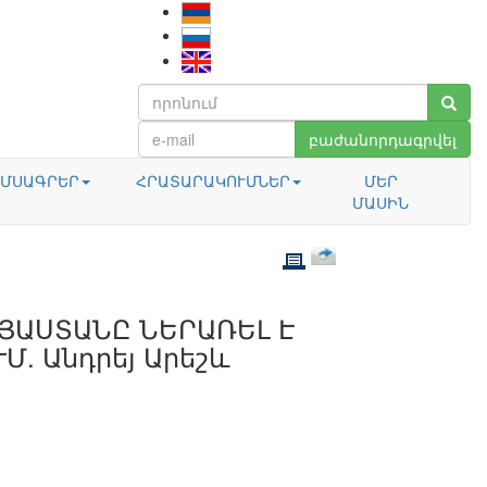
բաժանորդագրվել
ՄՍԱԳՐԵՐ
ՀՐԱՏԱՐԱԿՈՒՄՆԵՐ
ՄԵՐ
ՄԱՍԻՆ
ԱՅԱՍՏԱՆԸ ՆԵՐԱՌԵԼ Է
. Անդրեյ Արեշև