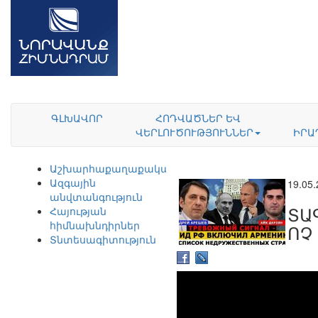
ԳԼԽԱՎՈՐ
ՀՈԴՎԱԾՆԵՐ ԵՎ
ՎԵՐԼՈՒԾՈՒԹՅՈՒՆՆԵՐ
ԻՐԱ
Աշխարհաքաղաքականություն
Ազգային
19.05
անվտանգություն
ՏԱ
Հայության
հիմնախնդիրներ
ՈՉ
Տնտեսագիտություն