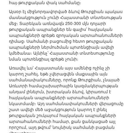
հայ-թուրքական փակ սահմանը։
Այսօր էլ միջնորդավորված ձևով Թուրքիան պակաս
մասնակցություն չունի Հայաստանի տնտեսության
մեջ։ Տարեկան առնվազն 250-300 մլն դոլարի
թուրքական ապրանքներ են գալիս՝ հայկական
ապրանքների գրեթե զրոյական արտահանումների
դիմաց։ Սահմանի բացումից հետո թուրքական
ապրանքների ներմուծման պոտենցիալն ավելի
կմեծանա։ Այնինչ՝ Հայաստանի տնտեսությունը
նման պոտենցիալ գրեթե չունի։
Առավել ևս՝ Հայաստանն այս ամենից ոչինչ չի
կարող շահել, եթե չվերացվեն մաքսային այն
սահմանափակումները, որոնք Թուրքիան, չնայած
Առևտրի համաշախարհային կազմակերպության
անդամ լինելուն, խտրական ձևով, կիրառում է
հայկական ապրանքների արտահանումների
նկատմամբ։ Այդ սահմանափակումների վերացումը
շատ ավելի մեծ աջակցություն կարող է լինել
թուրքական շուկայում հայկական ապրանքների
արտահանումների համար, քան ցանկացած այլ
որոշում, այդ թվում՝ նույնիսկ սահմանի բացման