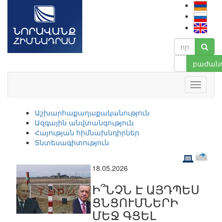
բաժանո
Աշխարհաքաղաքականություն
Ազգային անվտանգություն
Հայության հիմնախնդիրներ
Տնտեսագիտություն
18.05.2026
Ի՞ՆՉՆ Է ԱՅԴՊԵՍ
ՑՆՑՈՒՄՆԵՐԻ
ՄԵՋ ԳՑԵԼ