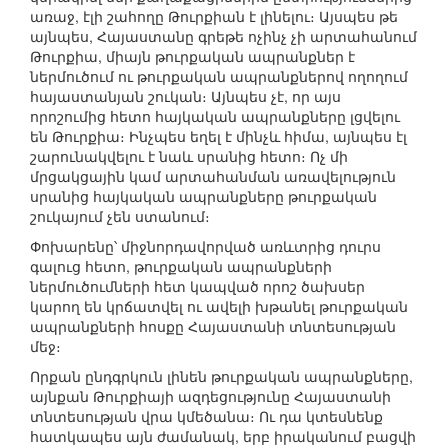
առաջ, էլի շահողը Թուրքիան է լինելու։ Այսպես թե
այնպես, Հայաստանը գրեթե ոչինչ չի արտահանում
Թուրքիա, միայն թուրքական ապրանքներ է
ներմուծում ու թուրքական ապրանքներով ողողում
հայաստանյան շուկան։ Այնպես չէ, որ այս
որոշումից հետո հայկական ապրանքները լցվելու
են Թուրքիա։ Ինչպես եղել է մինչև հիմա, այնպես էլ
շարունակվելու է նաև սրանից հետո։ Ոչ մի
մրցակցային կամ արտահանման առավելություն
սրանից հայկական ապրանքները թուրքական
շուկայում չեն ստանում։
Փոխարենը՝ միջնորդավորված առևտրից դուրս
գալուց հետո, թուրքական ապրանքների
ներմուծումների հետ կապված որոշ ծախսեր
կարող են կրճատվել ու ավելի խթանել թուրքական
ապրանքների հոսքը Հայաստանի տնտեսության
մեջ։
Որքան ընդգրկուն լինեն թուրքական ապրանքները,
այնքան Թուրքիայի ազդեցությունը Հայաստանի
տնտեսության վրա կմեծանա։ Ու դա կտեսնենք
հատկապես այն ժամանակ, երբ իրականում բացվի