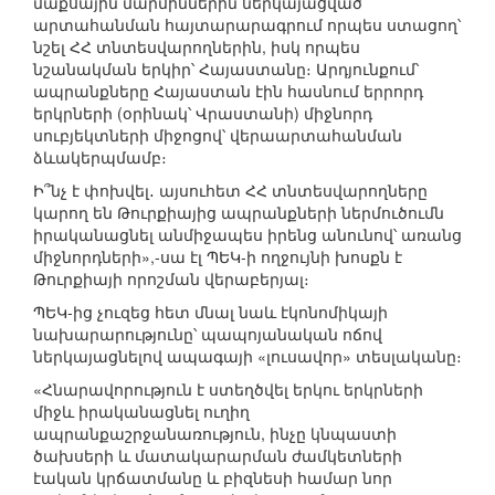
մաքսային մարմիններին ներկայացված
արտահանման հայտարարագրում որպես ստացող՝
նշել ՀՀ տնտեսվարողներին, իսկ որպես
նշանակման երկիր՝ Հայաստանը։ Արդյունքում՝
ապրանքները Հայաստան էին հասնում երրորդ
երկրների (օրինակ՝ Վրաստանի) միջնորդ
սուբյեկտների միջոցով՝ վերաարտահանման
ձևակերպմամբ։
Ի՞նչ է փոխվել․ այսուհետ ՀՀ տնտեսվարողները
կարող են Թուրքիայից ապրանքների ներմուծումն
իրականացնել անմիջապես իրենց անունով՝ առանց
միջնորդների»,-սա էլ ՊԵԿ-ի ողջույնի խոսքն է
Թուրքիայի որոշման վերաբերյալ։
ՊԵԿ-ից չուզեց հետ մնալ նաև էկոնոմիկայի
նախարարությունը՝ պապոյանական ոճով
ներկայացնելով ապագայի «լուսավոր» տեսլականը։
«Հնարավորություն է ստեղծվել երկու երկրների
միջև իրականացնել ուղիղ
ապրանքաշրջանառություն, ինչը կնպաստի
ծախսերի և մատակարարման ժամկետների
էական կրճատմանը և բիզնեսի համար նոր