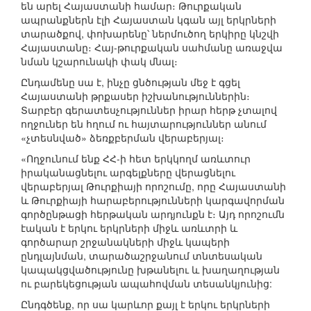
են արել Հայաստանի համար։ Թուրքական
ապրանքներն էլի Հայաստան կգան այլ երկրների
տարածքով, փոխարենը՝ ներմուծող երկիրը կնշվի
Հայաստանը։ Հայ-թուրքական սահմանը առաջվա
նման կշարունակի փակ մնալ։
Ընդամենը սա է, ինչը ցնծության մեջ է գցել
Հայաստանի թրքասեր իշխանություններին։
Տարբեր գերատեսչություններ իրար հերթ չտալով
ողջուներ են հղում ու հայտարություններ անում
«չտեսնված» ձեռքբերման վերաբերյալ։
«Ողջունում ենք ՀՀ-ի հետ երկկողմ առևտուր
իրականացնելու արգելքները վերացնելու
վերաբերյալ Թուրքիայի որոշումը, որը Հայաստանի
և Թուրքիայի հարաբերությունների կարգավորման
գործընթացի հերթական արդյունքն է։ Այդ որոշումն
էական է երկու երկրների միջև առևտրի և
գործարար շրջանակների միջև կապերի
ընդլայնման, տարածաշրջանում տնտեսական
կապակցվածությունը խթանելու և խաղաղության
ու բարեկեցության ապահովման տեսանկյունից:
Ընդգծենք, որ սա կարևոր քայլ է երկու երկրների