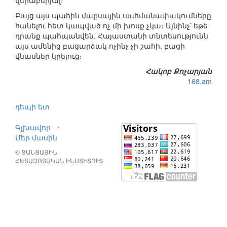
վերաբերյալ։
Բայց այս պահին մաքսային սահմանափակումները
հանելու հետ կապված ոչ մի խոսք չկա։ Այնինչ՝ եթե
դրանք պահպանվեն, Հայաստանի տնտեսությունն
այս ամենից բացարձակ ոչինչ չի շահի, բացի
վնասներ կրելուց։
Հակոբ Քոչարյան
168.am
դեպի ետ
Գլխավոր
⋅
Մեր մասին
© ՑԱՆՑԱՅԻՆ
ՀԵՏԱԶՈՏԱԿԱՆ ԻՆՍՏԻՏՈՒՏ