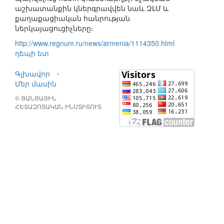
աշխատանքին կներգրավվեն նաև ԶԼՄ և
քաղաքացիական հանրության
ներկայացուցիչները։
http://www.regnum.ru/news/armenia/1114350.html
դեպի ետ
Գլխավոր
⋅
Մեր մասին
© ՑԱՆՑԱՅԻՆ
ՀԵՏԱԶՈՏԱԿԱՆ ԻՆՍՏԻՏՈՒՏ