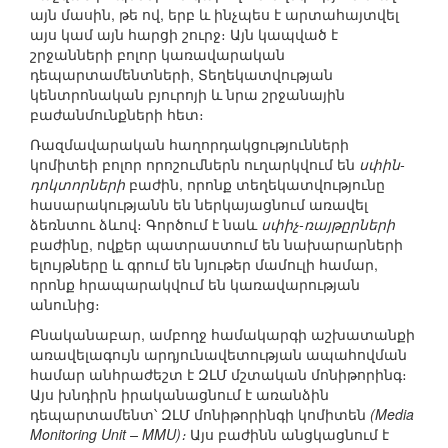
այն մասին, թե ով, երբ և ինչպես է արտահայտվել
այս կամ այն հարցի շուրջ։ Այն կապված է
շրջանների բոլոր կառավարական
դեպարտամենտների, Տեղեկատվության
կենտրոնական բյուրոյի և նրա շրջանային
բաժանմունքների հետ։
Ռազմավարական հաղորդակցությունների
կոմիտեի բոլոր որոշումներն ուղարկվում են
սփին-
դոկտորների
բաժին, որոնք տեղեկատվությունը
հասարակությանն են ներկայացնում առավել
ձեռնտու ձևով։ Գործում է նաև
սփիչ-ռայթըրների
բաժինը, ովքեր պատրաստում են նախարարների
ելույթները և գրում են նյութեր մամուլի համար,
որոնք հրապարակվում են կառավարության
անունից։
Բնականաբար, ամբողջ համակարգի աշխատանքի
առավելագույն արդյունավետության ապահովման
համար անհրաժեշտ է ԶԼՄ մշտական մոնիթորինգ։
Այս խնդիրն իրականացնում է առանձին
դեպարտամենտ՝ ԶԼՄ մոնիթորինգի կոմիտեն
(Media
Monitoring Unit – MMU)։
Այս բաժինն անցկացնում է