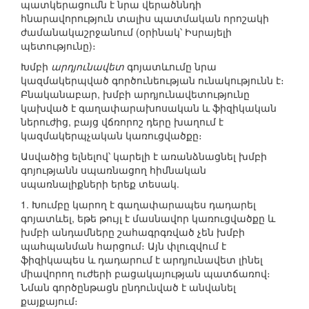
պատկերացումն է նրա վերածննդի
հնարավորություն տալիս պատմական որոշակի
ժամանակաշրջանում (օրինակ՝ Իսրայելի
պետությունը)։
Խմբի
արդյունավետ
գոյատևումը նրա
կազմակերպված գործունեության ունակությունն է։
Բնականաբար, խմբի արդյունավետությունը
կախված է գաղափարախոսական և ֆիզիկական
ներուժից, բայց վճռորոշ դերը խաղում է
կազմակերպչական կառուցվածքը։
Ասվածից ելնելով՝ կարելի է առանձնացնել խմբի
գոյությանն սպառնացող հիմնական
սպառնալիքների երեք տեսակ.
1. Խումբը կարող է գաղափարապես դադարել
գոյատևել, եթե թույլ է մասնավոր կառուցվածքը և
խմբի անդամները շահագրգռված չեն խմբի
պահպանման հարցում։ Այն փլուզվում է
ֆիզիկապես և դադարում է արդյունավետ լինել
միավորող ուժերի բացակայության պատճառով։
Նման գործընթացն ընդունված է անվանել
քայքայում։