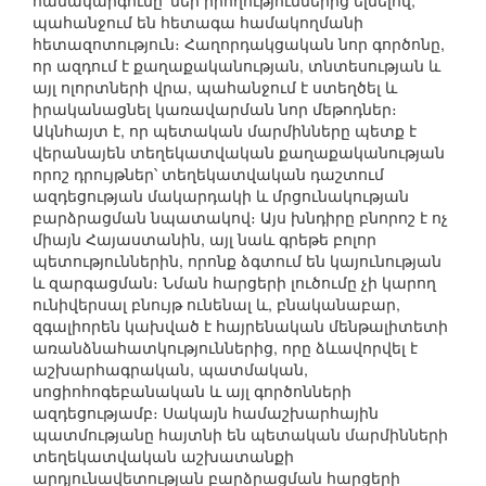
համակարգումը՝ մեր իրողություններից ելնելով,
պահանջում են հետագա համակողմանի
հետազոտություն։ Հաղորդակցական նոր գործոնը,
որ ազդում է քաղաքականության, տնտեսության և
այլ ոլորտների վրա, պահանջում է ստեղծել և
իրականացնել կառավարման նոր մեթոդներ։
Ակնհայտ է, որ պետական մարմինները պետք է
վերանայեն տեղեկատվական քաղաքականության
որոշ դրույթներ՝ տեղեկատվական դաշտում
ազդեցության մակարդակի և մրցունակության
բարձրացման նպատակով։ Այս խնդիրը բնորոշ է ոչ
միայն Հայաստանին, այլ նաև գրեթե բոլոր
պետություններին, որոնք ձգտում են կայունության
և զարգացման։ Նման հարցերի լուծումը չի կարող
ունիվերսալ բնույթ ունենալ և, բնականաբար,
զգալիորեն կախված է հայրենական մենթալիտետի
առանձնահատկություններից, որը ձևավորվել է
աշխարհագրական, պատմական,
սոցիոհոգեբանական և այլ գործոնների
ազդեցությամբ։ Սակայն համաշխարհային
պատմությանը հայտնի են պետական մարմինների
տեղեկատվական աշխատանքի
արդյունավետության բարձրացման հարցերի