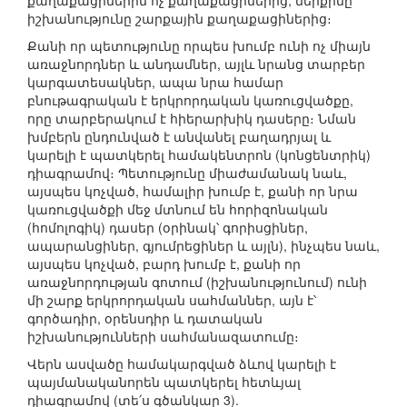
քաղաքացիներին ոչ քաղաքացիներից, ներքինը՝
իշխանությունը շարքային քաղաքացիներից։
Քանի որ պետությունը որպես խումբ ունի ոչ միայն
առաջնորդներ և անդամներ, այլև նրանց տարբեր
կարգատեսակներ, ապա նրա համար
բնութագրական է երկրորդական կառուցվածքը,
որը տարբերակում է հիերարխիկ դասերը։ Նման
խմբերն ընդունված է անվանել բաղադրյալ և
կարելի է պատկերել համակենտրոն (կոնցենտրիկ)
դիագրամով։ Պետությունը միաժամանակ նաև,
այսպես կոչված, համալիր խումբ է, քանի որ նրա
կառուցվածքի մեջ մտնում են հորիզոնական
(հոմոլոգիկ) դասեր (օրինակ՝ գորիսցիներ,
ապարանցիներ, գյումրեցիներ և այլն), ինչպես նաև,
այսպես կոչված, բարդ խումբ է, քանի որ
առաջնորդության գոտում (իշխանությունում) ունի
մի շարք երկրորդական սահմաններ, այն է՝
գործադիր, օրենսդիր և դատական
իշխանությունների սահմանազատումը։
Վերն ասվածը համակարգված ձևով կարելի է
պայմանականորեն պատկերել հետևյալ
դիագրամով (տե՛ս գծանկար 3).