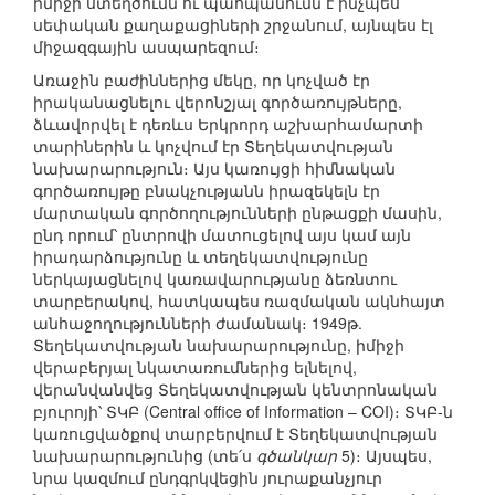
իմիջի ստեղծումն ու պահպանումն է ինչպես
սեփական քաղաքացիների շրջանում, այնպես էլ
միջազգային ասպարեզում։
Առաջին բաժիններից մեկը, որ կոչված էր
իրականացնելու վերոնշյալ գործառույթները,
ձևավորվել է դեռևս Երկրորդ աշխարհամարտի
տարիներին և կոչվում էր Տեղեկատվության
նախարարություն։ Այս կառույցի հիմնական
գործառույթը բնակչությանն իրազեկելն էր
մարտական գործողությունների ընթացքի մասին,
ընդ որում՝ ընտրովի մատուցելով այս կամ այն
իրադարձությունը և տեղեկատվությունը
ներկայացնելով կառավարությանը ձեռնտու
տարբերակով, հատկապես ռազմական ակնհայտ
անհաջողությունների ժամանակ։ 1949թ.
Տեղեկատվության նախարարությունը, իմիջի
վերաբերյալ նկատառումներից ելնելով,
վերանվանվեց Տեղեկատվության կենտրոնական
բյուրոյի՝ ՏԿԲ (Central office of Information – COI)։ ՏԿԲ-ն
կառուցվածքով տարբերվում է Տեղեկատվության
նախարարությունից (տե՛ս
գծանկար
5)։ Այսպես,
նրա կազմում ընդգրկվեցին յուրաքանչյուր