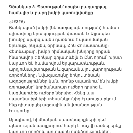
Գծանկար 3. Պետության՝ որպես բաղադրյալ,
համալիր և բարդ խմբի կառուցվածքը
<##3##>
Ցանկացած խմբի (ներառյալ պետության) համար
գլխավորը նրա գոյության փաստն է։ Այլապես
խումբը պարզապես դառնում է պատմական
երևույթ, ինչպես, օրինակ, Հին Հունաստանը։
Հետևաբար, խմբի հիմնական խնդիրը որքան
հնարավոր է երկար գոյատևելն է։ Ընդ որում՝ խիստ
կարևոր են համարվում երկարատևության,
արդյունավետության և զարգանալու կարողության
գործոնները։ Նվազագույնը երկու տեսակ
ազդեցություններ կան, որոնք սպառնում են խմբի
գոյությանը՝ կործանարար ուժերը դրսից և
կազմալուծիչ ուժերը ներսից։ Հենց այս
սպառնալիքների տեսանկյունից էլ առաջարկում
ենք դիտարկել ազգային անվտանգության
էությունը։
Այսպիսով, հիմնական սպառնալիքների դեմ
պետության պայքարում հարկ է հաշվի առնել երեք
կարևոր գործոն. արտաքին ոտնձգություններ,