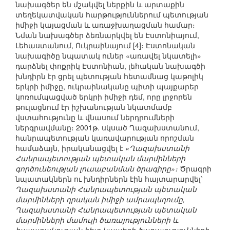
նախագծեր են մշակվել ներքին և արտաքին
տեղեկատվական հարթություններում պետության
իմիջի կայացման և առաջխաղացման համար։
Նման նախագծեր ձեռնարկվել են Էստոնիայում,
Լեհաստանում, Ուկրաինայում [4]։ Էստոնական
նախագիծը նպատակ ուներ «առավել նկատելի»
դարձնել փոքրիկ Էստոնիան, լեհական նախագծի
խնդիրն էր ցրել պետության հետամնաց կաթոլիկ
երկրի իմիջը, ուկրաինականը պիտի պայքարեր
կոռումպացված երկրի իմիջի դեմ, որը լրջորեն
թուլացնում էր իշխանության նկատմամբ
վստահությունը և վնասում ներդրումների
ներգրավմանը։ 2001թ. սկսած Ղազախստանում,
հանրապետության կառավարության որոշման
համաձայն, իրականացվել է
«Ղազախստանի
Հանրապետության պետական մարմինների
գործունեության լուսաբանման ծրագիրը»։
Ծրագրի
նպատակներն ու խնդիրներն էին հայտարարվել՝
Ղազախստանի Հանրապետության պետական
մարմինների դրական իմիջի ամրապնդումը,
Ղազախստանի Հանրապետության պետական
մարմինների մամուլի ծառայությունների և