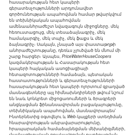
հասարակության հետ կապերի
գերատեսչությունների արդյունավետ
գործունեության ապահովման համար թվարկվում
են տեխնիկական ապահովման
ամենաանհրաժեշտ նվազագույն միջոցները. մեկ
հեռուստացույց, մեկ տեսաձայնագրիչ, մեկ
համակարգիչ, մեկ տպիչ, մեկ ֆաքս և մեկ
ձայնագրիչ։ Սակայն, չնայած այս փաստաթղթի
անհրաժեշտությանը, դեռևս չլուծված են մնում մի
շարք հարցեր։ Այսպես,
PriceWaterHouseCoopers
կազմակերպության և Հասարակության հետ
կապերի հայկական ասոցիացիայի
հետազոտությունների համաձայն, պետական
հաստատությունների և գերատեսչությունների
հասարակության հետ կապերի ոլորտում զբաղված
մասնագետները այլ հիմնախնդիրների թվում նշում
են նաև կոնկրետ միջոցառումների և ծրագրերի
անցկացման ֆինանսավորման բացակայությունը,
տեխնիկական ապահովման, մասնավորապես՝
Ինտերնետից օգտվելու և
Web
-կայքերի ստեղծման
հնարավորության անբավարարությունը,
հրապարակման համաձայնեցման մեխանիզմների,
մասնագիտական որակավորման բարձրացման