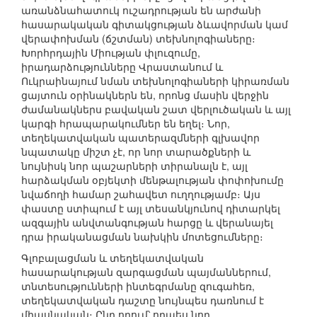
առանձնահատուկ ուշադրության են արժանի
հասարակական գիտակցության ձևավորման կամ
վերափոխման (ճշտման) տեխնոլոգիաները։
Խորհրդային Միության փլուզումը,
իրադարձությունները Վրաստանում և
Ուկրաինայում նման տեխնոլոգիաների կիրառման
ցայտուն օրինակներն են, որոնց մասին վերջին
ժամանակներս բավական շատ վերլուծական և այլ
կարգի հրապարակումներ են եղել։ Նոր,
տեղեկատվական պատերազմների գլխավոր
նպատակը միշտ չէ, որ նոր տարածքների և
նույնիսկ նոր պաշարների տիրանալն է, այլ
հարձակման օբյեկտի մենթալության փոփոխումը
նվաճողի համար շահավետ ուղղությամբ։ Այս
փաստը ստիպում է այլ տեսանկյունով դիտարկել
ազգային անվտանգության հարցը և վերանայել
դրա իրականացման նախկին մոտեցումները։
Գլոբալացման և տեղեկատվական
հասարակության զարգացման պայմաններում,
տնտեսությունների ինտեգրմանը զուգահեռ,
տեղեկատվական դաշտը նույնպես դառնում է
միասնական։ Ընդ որում՝ որպես նոր