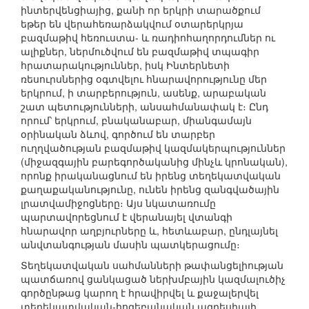
ինտերվենցիայից, քանի որ երկրի տարածքում
եթեր են վերահեռարձակվում օտարերկրյա
բազմաթիվ հեռուստա- և ռադիոհաղորդումներ ու
ալիքներ, ներմուծվում են բազմաթիվ տպագիր
հրատարակություններ, իսկ Ինտերնետի
ռեսուրսներից օգտվելու հնարավորությունը մեր
երկրում, ի տարբերություն, ասենք, արաբական
շատ պետությունների, անսահմանափակ է։ Ընդ
որում՝ երկրում, բնականաբար, միանգամայն
օրինական ձևով, գործում են տարբեր
ուղղվածության բազմաթիվ կազմակերպություններ
(միջազգային բարեգործականից մինչև կրոնական),
որոնք իրականացնում են իրենց տեղեկատվական
քաղաքականությունը, ունեն իրենց զանգվածային
լրատվամիջոցները։ Այս նկատառումը
պարտավորեցնում է վերանայել վտանգի
հնարավոր աղբյուրները և, հետևաբար, ընդլայնել
անվտանգության մասին պատկերացումը։
Տեղեկատվական սահմանների թափանցելիության
պատճառով ցանկացած ներխմբային կազմալուծիչ
գործընթաց կարող է հրավիրվել և քաջալերվել
տեղեկատվական-հոգեբանական ագրեսիայի