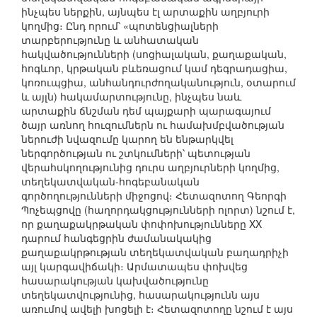
ինչպես ներքին, այնպես էլ արտաքին աղբյուրի
կողմից։ Ընդ որում՝ «պոտենցիալների
տարբերությունը և անհատական
հակվածությունների (սոցիալական, քաղաքական,
հոգևոր, կրթական բևեռացում կամ դեգրադացիա,
կոռուպցիա, անհանդուրժողականություն, օտարում
և այլն) հակամարտությունը, ինչպես նաև
արտաքին ճնշման դեմ պայքարի պարագայում
ծայր առնող հուզումներն ու համախմբվածության
ներուժի նվազումը կարող են ենթարկվել
ներգործության ու շտկումների՝ պետության
վերահսկողությունից դուրս աղբյուրների կողմից,
տեղեկատվական-հոգեբանական
գործողությունների միջոցով։ Հետազոտող Գեորգի
Պոչեպցովը (հաղորդակցությունների ոլորտ) նշում է,
որ քաղաքակրթական փոփոխությունները XX
դարում հանգեցրին ժամանակակից
քաղաքակրթության տեղեկատվական բաղադրիչի
այլ կարգավիճակի։ Արմատապես փոխվեց
հասարակության կախվածությունը
տեղեկատվությունից, հասարակությունն այս
առումով ավելի խոցելի է։ Հետազոտողը նշում է այս