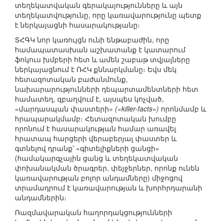
տեղեկատվական գերակայությունները և այն
տեղեկատվությունը, որը կառավարությունը պետք
է ներկայացնի հասարակությանը։
ՏՀԳԿ նոր կառույցն ունի ենթաբաժին, որը
համապատասխան աշխատանք է կատարում
ֆոկուս խմբերի հետ և ամեն շաբաթ տվյալները
ներկայացնում է ՌՀԿ քննարկմանը։ Եվս մեկ
հետազոտական բաժանմունք,
նախարարությունների դեպարտամենտների հետ
համատեղ, զբաղվում է, այսպես կոչված,
«մարդասպան փաստերի»
(«killer-facts»)
որոնմամբ և
հրապարակմամբ։ Հետազոտական խումբը
որոնում է հասարակության համար առավել
հրատապ հարցերի վերաբերյալ փաստեր և
գտնելով դրանք՝ «գիտելիքների ցանցի»
(համակարգչային ցանց և տեղեկատվական
փոխանակման ծրագրեր, փեյջերներ, որոնք ունեն
կառավարության բոլոր անդամները) միջոցով
տրամադրում է կառավարության և խորհրդարանի
անդամներին։
Ռազմավարական հաղորդակցությունների