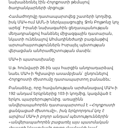
նախաձեռնել էին Հոլոքոստի թեմայով
ծաղրանկարների մրցույթ:
Համաժողովը դատապարտվեց շատերի կողմից,
իսկ ՄԱԿ-ում ԱՄՆ-ի ներկայացուցիչ Ջոն Բոլթոնը կոչ
արեց` Իրանի նախագահին ցեղասպանության
մեղադրանքով հանձնել միջազգային դատարան,
նկատի ունենալով Ահմադինեժադի բազմաթիվ
արտահայտություններն Իսրայել պետության
վերացման անհրաժեշտության մասին:
ՄԱԿ-ի պատասխանը
Ս.թ. հունվարի 26-ին այս հարցին անդրադարձավ
նաեւ ՄԱԿ-ի Գլխավոր ասամբլեան` ընդունելով
Հոլոքոստի ժխտումը դատապարտող բանաձեւ:
Բանաձեւը, որը հավանության արժանացավ ՄԱԿ-ի
192 անդամ երկրներից 103-ի կողմից, կազմված է
երկու պարբերությունից. առաջինն
անվերապահորեն դատապարտում է
«Հոլոքոստի
ցանկացած ժխտումը», իսկ երկրորդում կոչ է
արվում ՄԱԿ-ի բոլոր անդամ պետություններին
«անվերապահորեն բացառել այս պատմական
փաստի նկատմամբ բոլոր մասնակի կամ