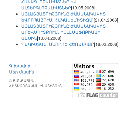
ՀԱԿԱԳԼՈԲԱԼԻՍՏՆԵՐ ԵՎ
ԱԼՏԵՐԳԼՈԲԱԼԻՍՏՆԵՐ
[19.05.2008]
ԱՅԼԱՏՅԱՑՈՒԹՅՈՒՆԸ ԺԱՄԱՆԱԿԱԿԻՑ
ԵՎՐՈՊԱՅՈՒՄ. ՀԱԿԱՍԵՄԻՏԻԶՄ
[21.04.2008]
ԱՅԼԱՏՅԱՑՈՒԹՅՈՒՆԸ ԺԱՄԱՆԱԿԱԿԻՑ
ԱՐԵՎՄՈՒՏՔՈՒՄ. ԻՍԼԱՄԱՖՈԲԻԱՅԻ
ՄԱՍԻՆ
[10.04.2008]
ՊԱԿԻՍՏԱՆ. ԱՆՈՐՈՇ ՀԵՌԱՆԿԱՐ
[18.02.2008]
Գլխավոր
⋅
Մեր մասին
© ՑԱՆՑԱՅԻՆ
ՀԵՏԱԶՈՏԱԿԱՆ ԻՆՍՏԻՏՈՒՏ