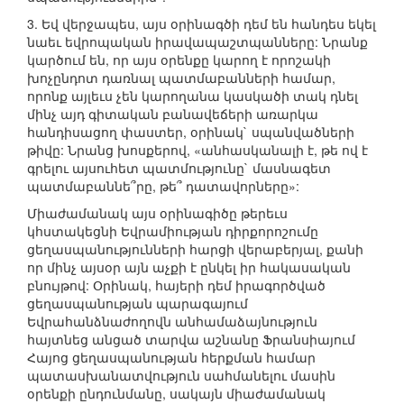
3. Եվ վերջապես, այս օրինագծի դեմ են հանդես եկել
նաեւ եվրոպական իրավապաշտպանները: Նրանք
կարծում են, որ այս օրենքը կարող է որոշակի
խոչընդոտ դառնալ պատմաբանների համար,
որոնք այլեւս չեն կարողանա կասկածի տակ դնել
մինչ այդ գիտական բանավեճերի առարկա
հանդիսացող փաստեր, օրինակ` սպանվածների
թիվը: Նրանց խոսքերով, «անհասկանալի է, թե ով է
գրելու այսուհետ պատմությունը` մասնագետ
պատմաբաննե՞րը, թե՞ դատավորները»:
Միաժամանակ այս օրինագիծը թերեւս
կհստակեցնի Եվրամիության դիրքորոշումը
ցեղասպանությունների հարցի վերաբերյալ, քանի
որ մինչ այսօր այն աչքի է ընկել իր հակասական
բնույթով: Օրինակ, հայերի դեմ իրագործված
ցեղասպանության պարագայում
Եվրահանձնաժողովն անհամաձայնություն
հայտնեց անցած տարվա աշնանը Ֆրանսիայում
Հայոց ցեղասպանության հերքման համար
պատասխանատվություն սահմանելու մասին
օրենքի ընդունմանը, սակայն միաժամանակ