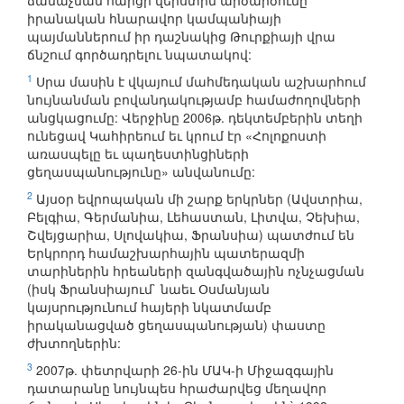
ճանաչման հարցի վերստին արծարծումը`
իրանական հնարավոր կամպանիայի
պայմաններում իր դաշնակից Թուրքիայի վրա
ճնշում գործադրելու նպատակով:
1
Սրա մասին է վկայում մահմեդական աշխարհում
նույնանման բովանդակությամբ համաժողովների
անցկացումը: Վերջինը 2006թ. դեկտեմբերին տեղի
ունեցավ Կահիրեում եւ կրում էր «Հոլոքոստի
առասպելը եւ պաղեստինցիների
ցեղասպանությունը» անվանումը:
2
Այսօր եվրոպական մի շարք երկրներ (Ավստրիա,
Բելգիա, Գերմանիա, Լեհաստան, Լիտվա, Չեխիա,
Շվեյցարիա, Սլովակիա, Ֆրանսիա) պատժում են
Երկրորդ համաշխարհային պատերազմի
տարիներին հրեաների զանգվածային ոչնչացման
(իսկ Ֆրանսիայում` նաեւ Օսմանյան
կայսրությունում հայերի նկատմամբ
իրականացված ցեղասպանության) փաստը
ժխտողներին:
3
2007թ. փետրվարի 26-ին ՄԱԿ-ի Միջազգային
դատարանը նույնպես հրաժարվեց մեղավոր