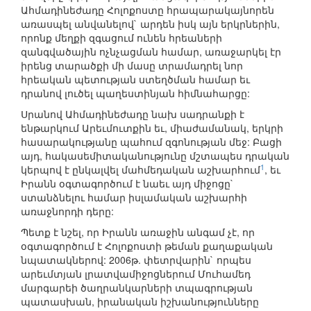
Ահմադինեժադը Հոլոքոստը հրապարակայնորեն
առասպել անվանելով` արդեն իսկ այն երկրներին,
որոնք մեղքի զգացում ունեն հրեաների
զանգվածային ոչնչացման համար, առաջարկել էր
իրենց տարածքի մի մասը տրամադրել նոր
հրեական պետության ստեղծման համար եւ
դրանով լուծել պաղեստինյան հիմնահարցը:
Սրանով Ահմադինեժադը նախ սադրանքի է
ենթարկում Արեւմուտքին եւ, միաժամանակ, երկրի
հասարակությանը պահում զգոնության մեջ: Բացի
այդ, հակասեմիտականությունը մշտապես դրական
1
կերպով է ընկալվել մահմեդական աշխարհում
, եւ
Իրանն օգտագործում է նաեւ այդ միջոցը`
ստանձնելու համար իսլամական աշխարհի
առաջնորդի դերը:
Պետք է նշել, որ Իրանն առաջին անգամ չէ, որ
օգտագործում է Հոլոքոստի թեման քաղաքական
նպատակներով: 2006թ. փետրվարին` որպես
արեւմտյան լրատվամիջոցներում Մուհամեդ
մարգարեի ծաղրանկարների տպագրության
պատասխան, իրանական իշխանությունները