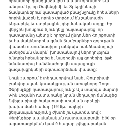
հրեաների զանգվածային սպանություններ: Նա
պնդում էր, որ Օսվենցիմի եւ Տրեբլինկայի
ճամբարներում կատարված բնաջնջումը հրեաների
հորինվածքն է, որոնք փորձում են շանտաժի
ենթարկել եւ ստրկացնել գերմանական ազգը: Իր
վերջին խոսքում Ցյունդելը հայտարարեց, որ
դատարանը պետք է որոշում ընդուներ Հոլոքոստի
եւ համակենտրոնացման ճամբարների գոյության
փաստն ուսումնասիրող անկախ հանձնաժողովի
ստեղծման մասին` խոստանալով ներողություն
խնդրել հրեաներից եւ նացիզմի այլ զոհերից, եթե
նմանատիպ հանձնաժողովն ապացուցի
գազախցիկների օգտագործման փաստը:
Նույն շարքում է տեղավորվում նաեւ Թուրքիայի
բանվորական կուսակցության առաջնորդ Դողու
Փերինչեքի դատավարությունը: Այս տարվա մարտի
9-ին Լոզանի դատարանը նրան մեղավոր ճանաչեց
Շվեյցարիայի հակառասիստական օրենքի
խախտման համար (1915թ. հայերի
ցեղասպանությունը ժխտելու պատճառով):
Փերինչեքը պայմանական դատապարտվել է 90 օր
ազատազրկման կամ 9 հազար շվեյցարական