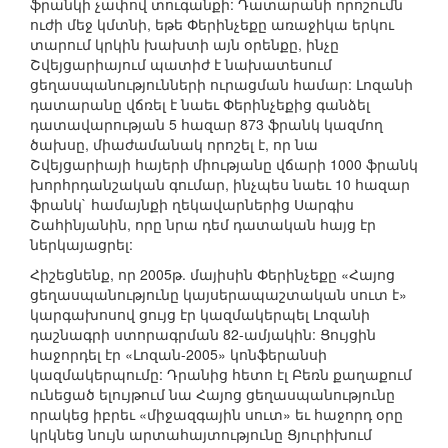
ֆրանկի չափով տուգանքի: Դատարանի որոշումն
ուժի մեջ կմտնի, եթե Փերինչեքը առաջիկա երկու
տարում կրկին խախտի այն օրենքը, ինչը
Շվեյցարիայում պատիժ է նախատեսում
ցեղասպանությունների ուրացման համար: Լոզանի
դատարանը վճռել է նաեւ Փերինչեքից գանձել
դատավարության 5 հազար 873 ֆրանկ կազմող
ծախսը, միաժամանակ որոշել է, որ նա
Շվեյցարիայի հայերի միությանը վճարի 1000 ֆրանկ
խորհրդանշական գումար, ինչպես նաեւ 10 հազար
ֆրանկ` համայնքի ղեկավարներից Սարգիս
Շահինյանին, որը նրա դեմ դատական հայց էր
ներկայացրել:
Հիշեցնենք, որ 2005թ. մայիսին Փերինչեքը «Հայոց
ցեղասպանությունը կայսերապաշտական սուտ է»
կարգախոսով ցույց էր կազմակերպել Լոզանի
դաշնագրի ստորագրման 82-ամյակին: Ցույցին
հաջորդել էր «Լոզան-2005» կոնֆերանսի
կազմակերպումը: Դրանից հետո էլ Բեռն քաղաքում
ունեցած ելույթում նա Հայոց ցեղասպանությունը
որակեց իբրեւ «միջազգային սուտ» եւ հաջորդ օրը
կրկնեց նույն արտահայտությունը Ցյուրիխում