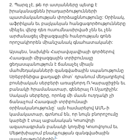
2. Պարզ չէ, թե որ ատյանները պետք է
իրականացնեն իրադարձությունների
պատմականության փորձաքննությունը: Օրինակ,
աֆրիկյան եւ բալկանյան հանցագործությունները
մինչեւ վերջ դեռ ուսումնասիրված չեն եւ չեն
արժանացել միջազգային հանրության գոնե
որոշակիորեն միանշանակ գնահատականի:
Այսպես, նախկին Հարավսլավիայի գործերով
Հաագայի միջազգային տրիբունալը
ցեղասպանություն է ճանաչել միայն
մահմեդականների զանգվածային սպանությունը
Սրեբրինիցա քաղաքի մոտ` դրանում մեղադրելով
բոսնիական սերբերի առաջնորդ Ռ.Կարաջիջին եւ
բանակի հրամանատար, գեներալ Ռ.Մլադիչին:
Սակայն սերբերը, որոնց մի մասն ուղղակի չի
ճանաչում Հաագայի տրիբունալի
օրինականությունը` այն համարելով ԱՄՆ-ի
կամակատար, գտնում են, որ նույն բնորոշումը
կարելի է տալ ալբանական Կոսովոյի
ազատագրման բանակի կողմից Կոսովոյում եւ
Մեթոխիայում բնակչության զանգվածային
3
սպանություններին
: