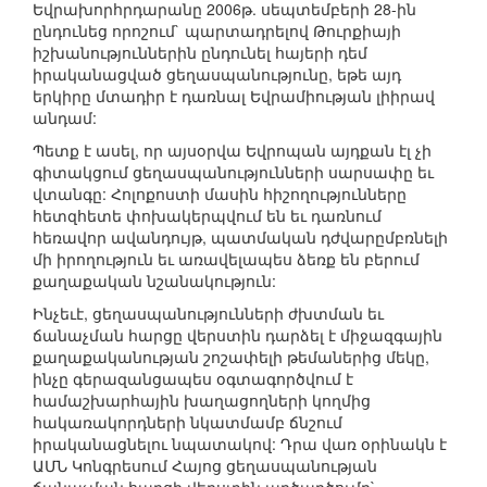
Եվրախորհրդարանը 2006թ. սեպտեմբերի 28-ին
ընդունեց որոշում` պարտադրելով Թուրքիայի
իշխանություններին ընդունել հայերի դեմ
իրականացված ցեղասպանությունը, եթե այդ
երկիրը մտադիր է դառնալ Եվրամիության լիիրավ
անդամ:
Պետք է ասել, որ այսօրվա Եվրոպան այդքան էլ չի
գիտակցում ցեղասպանությունների սարսափը եւ
վտանգը: Հոլոքոստի մասին հիշողությունները
հետզհետե փոխակերպվում են եւ դառնում
հեռավոր ավանդույթ, պատմական դժվարըմբռնելի
մի իրողություն եւ առավելապես ձեռք են բերում
քաղաքական նշանակություն:
Ինչեւէ, ցեղասպանությունների ժխտման եւ
ճանաչման հարցը վերստին դարձել է միջազգային
քաղաքականության շոշափելի թեմաներից մեկը,
ինչը գերազանցապես օգտագործվում է
համաշխարհային խաղացողների կողմից
հակառակորդների նկատմամբ ճնշում
իրականացնելու նպատակով: Դրա վառ օրինակն է
ԱՄՆ Կոնգրեսում Հայոց ցեղասպանության