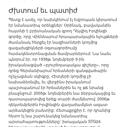
Ժխտում եւ պատիժ
Պետք է ասել, որ նախկինում էլ Եվրոպան կիրառում
էր նմանատիպ օրենքներ: Օրինակ, բավականին
հայտնի է բրիտանական գրող Դեյվիդ Իրվինգի
գործը, որը Վիեննայում հրապարակային ելույթների
ժամանակ հերքել էր նացիստների կողմից
գազախցիկների օգտագործումը
համակենտրոնացման ճամբարներում: Նա նաեւ
պնդում էր, որ 1938թ. նոյեմբերի 9-ին
իրականացված «բյուրեղապակյա գիշերը», որը
դրեց Գերմանիայում հրեաների զանգվածային
ոչնչացման սկիզբը, Հիտլերի կողմից չի
նախաձեռնվել, եւ վերջինս իրականում
պաշտպանում էր հրեաներին եւ ոչ թե նրանց
բնաջնջում: 2005թ. նոյեմբերին նա ձերբակալվեց եւ
դատապարտվեց երեք տարի ժամկետով: 2006թ.
դեկտեմբերին Իրվինգին վաղաժամկետ ազատ
արձակեցին բանտից: Հետաքրքիր է, որ դրանից
հետո էլ նա շարունակեց նմանատիպ
արտահայտությունները` իտալական STG24