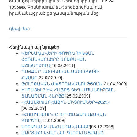
ճանաչել Սերբիային եւ Չեռնոգորիային` 1992–
1995թթ. Բոսնիայում եւ Հերցեգովինայում
իրականացրած ցեղասպանության մեջ:
դեպի ետ
Հեղինակի այլ նյութեր
ՎԵՐՆԱԽԱՎԵՐԻ ՓՈՓՈԽՈԻԹՅԱՆ
ՀԵՌԱՆԿԱՐՆԵՐԸ ԱՐԱԲԱԿԱՆ
ԱՇԽԱՐՀՈՒՄ
[16.02.2011]
ՊԱՅՔԱՐ ԼԱՏԻՆԱԿԱՆ ԱՄԵՐԻԿԱՅԻ
ՀԱՄԱՐ
[27.07.2010]
ԹՈՒՐՔԱԿԱՆ ԺԽՏՈՂԱԿԱՆՈՒԹՅՈՒՆ
[21.04.2009]
ԻՍՐԱՅԵԼԸ ԵՎ ՀԱՅՈՑ ՑԵՂԱՍՊԱՆՈՒԹՅԱՆ
ՃԱՆԱՉՄԱՆ ՀԱՐՑԸ
[25.02.2009]
«ՀԱՄԱՇԽԱՐՀԱՅԻՆ ՄԻՏՈՒՄՆԵՐ–2025»
[06.02.2009]
«ՀՈԼՈԴՈՄՈՐ»-Ը ՈՐՊԵՍ ՔԱՂԱՔԱԿԱՆ
ԳՈՐԾՈՆ
[15.01.2009]
ՆՈՐԱԴԱՐՁ ՄԱՀՄԵԴԱԿԱՆՆԵՐ
[08.12.2008]
ՄԱՐՏԱՀՐԱՎԵՐՆԵՐ ԳԼՈԲԱԼԱՑՄԱՆԸ.