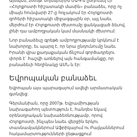
Այսպես, 2005թ. նոյեմբերին ՄԱԿ-ն ընդունել էր
«Հոլոքոստի հիշատակի մասին» բանաձեւ, որը ոչ
միայն հունվարի 27-ը հռչակում էր Հոլոքոստի
զոհերի հիշատակի միջազգային օր, այլ նաեւ
մերժում էր Հոլոքոստի ժխտումը ցանկացած ձեւով,
լինի դա ամբողջական կամ մասնակի ժխտում:
Նոր բանաձեւը գրեթե ամբողջությամբ կրկնում է
նախորդը, եւ պարզ է, որ նրա ընդունումը նաեւ
Իրանի վրա քաղաքական ճնշում գործադրելու
փորձ է` հաշվի առնելով այն հանգամանքը, որ
բանաձեւի հեղինակը ԱՄՆ-ն էր:
Եվրոպական բանաձեւ
Եվրոպան այս պարագայում ավելի արմատական
գտնվեց:
Գերմանիան, որը 2007թ. Եվրամիության
նախագահող պետություն է, հանդես եկավ
օրենսդրական նախաձեռնությամբ, որով
Հոլոքոստի, ինչպես նաեւ վերջին երկու
տասնամյակներում Աֆրիկայում ու Բալկաններում
հակամարտությունների ընթացքում