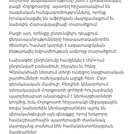
տերմինի մեկնաբանությունը շատ է ընդարձակվել.
բացի Հոլոքոստից` այստեղ հիշատակվում են
ռազմական հանցագործությունները, որոնք
իրականացվել են աֆրիկյան մայրցամաքում եւ
նախկին Հարավսլավիայի տարածքում:
Բացի այդ, օրենքը ընդունվելու դեպքում,
ցեղասպանությունները հրապարակայնորեն
ժխտելու համար կարելի է ազատազրկման
ենթարկվել Եվրամիության ամբողջ տարածքում:
Նախագծի ընդունումը համընկել է ՄԱԿ-ում
ընդունված բանաձեւի, ինչպես եւ հենց
Գերմանիայի ներսում տեղի ունեցող նացիստական
շարժումների ուժեղացման ալիքի հետ: Ըստ
գերմանական մամուլի, Բեռլինի կենտրոնում
տեղակայված Հոլոքոստի զոհերի հուշարձանը
պարբերաբար անարգվում է նեոնացիստների
կողմից, իսկ Հոլոքոստի հիշատակի միջազգային
օրվա նախօրեին նեոնացիստներն այրել են
վերականգնված այն գնացքը, որով Երկրորդ
համաշխարհային պատերազմի ժամանակ
մարդկանց տանում էին համակենտրոնացման
ճամբարներ: