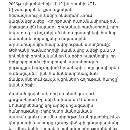
2006թ. դեկտեմբերի 11-12-ին Իրանի ԱԳՆ
Միջազգային եւ քաղաքական
հետազոտությունների ինստիտուտում
կազմակերպվեց «Հոլոքոստի ուսումնասիրություն,
միջազգային հայացք» գիտական համաժողով, որի
նպատակ էր հռչակված հետազոտողների համար
սեփական հայացքներն ազատորեն
արտահայտելու հնարավորության ստեղծումը:
Թեհրանի համաժողովի մասնակից ավելի քան 30
երկրների գիտնականներ կարծիք հայտնեցին, որ
Երկրորդ համաշխարհային պատերազմի
ընթացքում ոչնչացված հրեաների թիվը զգալիորեն
ուռճացված է, իսկ համակենտրոնացման
ճամբարներում գազախցիկների գոյության հարցը`
կասկածելի:
Համաժողովին ակտիվ մասնակցություն
ցուցաբերած Իրանի նախագահ Մահմուդ
Ահմադինեժադը կոչ արեց միջազգային
հանրությանը Հոլոքոստի մանրամասն
պատմական ուսումնասիրություն անցկացնել, ինչը
կնպաստի այս հարցի շուրջ վեճերի դադարեցմանը
եւ «վերջ կդնի Իսրայելի հանցագործություններին»: