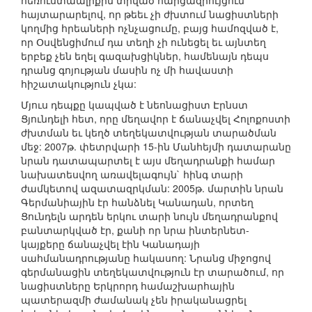
հեռուստաալիքին տրված հարցազրույցում
հայտարարելով, որ թեեւ չի ժխտում նացիստների
կողմից հրեաների ոչնչացումը, բայց համոզված է,
որ Օսվենցիմում դա տեղի չի ունեցել եւ այնտեղ
երբեք չեն եղել գազախցիկներ, համենայն դեպս
դրանց գոյության մասին ոչ մի հավաստի
հիշատակություն չկա:
Մյուս դեպքը կապված է նեոնացիստ Էրնստ
Ցյունդելի հետ, որը մեղավոր է ճանաչվել Հոլոքոստի
ժխտման եւ կեղծ տեղեկատվության տարածման
մեջ: 2007թ. փետրվարի 15-ին Մանհեյմի դատարանը
նրան դատապարտել է այս մեղադրանքի համար
նախատեսվող առավելագույն` հինգ տարի
ժամկետով ազատազրկման: 2005թ. մարտին նրան
Գերմանիային էր հանձնել Կանադան, որտեղ
Ցունդելն արդեն երկու տարի նույն մեղադրանքով
բանտարկված էր, քանի որ նրա ինտերնետ-
կայքերը ճանաչվել էին Կանադայի
սահմանադրությանը հակասող: Նրանց միջոցով
գերմանացին տեղեկատվություն էր տարածում, որ
նացիստները Երկրորդ համաշխարհային
պատերազմի ժամանակ չեն իրականացրել