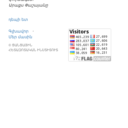
Արաքս Փաշայանը
դեպի ետ
Գլխավոր
⋅
Մեր մասին
© ՑԱՆՑԱՅԻՆ
ՀԵՏԱԶՈՏԱԿԱՆ ԻՆՍՏԻՏՈՒՏ