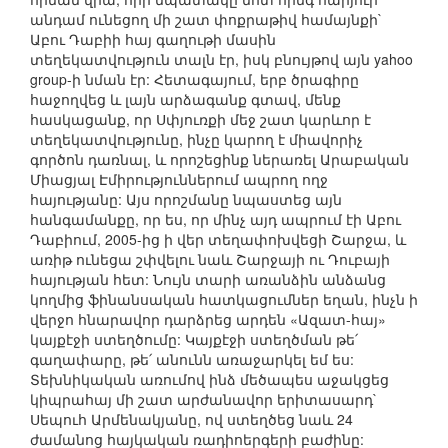
անդամ ունեցող մի շատ փոքրաթիվ համայնքի`
Աբու Դաբիի հայ գաղութի մասին
տեղեկատվություն տալն էր, իսկ բնույթով այն yahoo
group-ի նման էր: Հետագայում, երբ ծրագիրը
հաջողվեց և լայն արձագանք գտավ, մենք
հասկացանք, որ Սփյուռքի մեջ շատ կարևոր է
տեղեկատվությունը, ինչը կարող է միավորիչ
գործոն դառնալ, և որոշեցինք ներառել Արաբական
Միացյալ Էմիրություններում ապրող ողջ
հայությանը: Այս որոշմանը նպաստեց այն
հանգամանքը, որ ես, որ մինչ այդ ապրում էի Աբու
Դաբիում, 2005-ից ի վեր տեղափոխվեցի Շարջա, և
առիթ ունեցա շփվելու նաև Շարջայի ու Դուբայի
հայության հետ: Նույն տարի առանձին անձանց
կողմից ֆինանսական հատկացումներ եղան, ինչն ի
վերջո հնարավոր դարձրեց արդեն «Ազատ-հայ»
կայքէջի ստեղծումը: Կայքէջի ստեղծման թե՛
գաղափարը, թե՛ անունն առաջարկել եմ ես:
Տեխնիկական առումով ինձ մեծապես աջակցեց
կիպրահայ մի շատ արժանավոր երիտասարդ`
Սեպուհ Արմենակյանը, ով ստեղծեց նաև 24
ժամանոց հայկական ռադիոերգերի բաժինը: