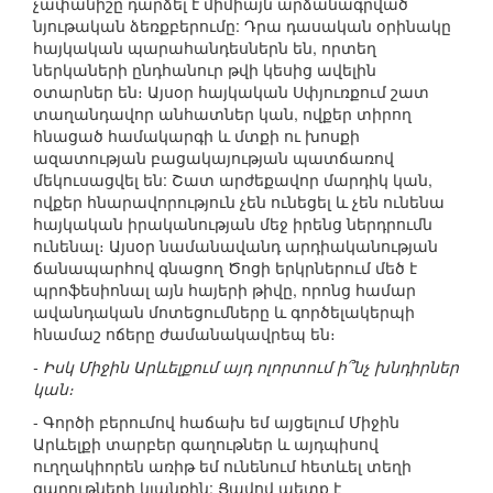
չափանիշը դարձել է միմիայն արձանագրված
նյութական ձեռքբերումը: Դրա դասական օրինակը
հայկական պարահանդեսներն են, որտեղ
ներկաների ընդհանուր թվի կեսից ավելին
օտարներ են։ Այսօր հայկական Սփյուռքում շատ
տաղանդավոր անհատներ կան, ովքեր տիրող
հնացած համակարգի և մտքի ու խոսքի
ազատության բացակայության պատճառով
մեկուսացվել են: Շատ արժեքավոր մարդիկ կան,
ովքեր հնարավորություն չեն ունեցել և չեն ունենա
հայկական իրականության մեջ իրենց ներդրումն
ունենալ։ Այսօր նամանավանդ արդիականության
ճանապարհով գնացող Ծոցի երկրներում մեծ է
պրոֆեսիոնալ այն հայերի թիվը, որոնց համար
ավանդական մոտեցումները և գործելակերպի
հնամաշ ոճերը ժամանակավրեպ են։
- Իսկ Միջին Արևելքում այդ ոլորտում ի՞նչ խնդիրներ
կան։
- Գործի բերումով հաճախ եմ այցելում Միջին
Արևելքի տարբեր գաղութներ և այդպիսով
ուղղակիորեն առիթ եմ ունենում հետևել տեղի
գաղութների կյանքին: Ցավով պետք է