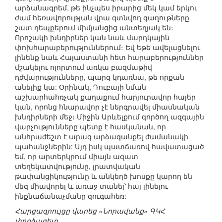
արձանագրեմ, թե ինչպես իրարից մեկ կամ երկու
ժամ հեռավորության վրա գտնվող գաղութները
շատ դեպքերում միմյանցից անտեղյակ են։
Որոշակի խնդիրներ կան նաև մարդկային
փոխհարաբերություններում։ Եվ եթե ավելացնելու
լինենք նաև Հայաստանի հետ հարաբերություններ
մշակելու ոլորտում առկա բազմաթիվ
դժվարությունները, պարզ կդառնա, թե որքան
անելիք կա: Օրինակ, Դուբայի նման
աշխարհահռչակ քաղաքում հարյուրավոր հայեր
կան, որոնց հնարավոր չէ ներգրավել միասնական
խնդիրների մեջ։ Միջին Արևելքում գործող ազգային
վարչությունները պետք է հասկանան, որ
անհրաժեշտ է արագ արձագանքել ժամանակի
պահանջներին: Այդ իսկ պատճառով հավատացած
եմ, որ արտերկրում միայն ազատ
տեղեկատվությունը, լրատվական
թափանցիկությունը և անկեղծ խոսքը կարող են
մեզ միավորել և առաջ տանել՝ հայ լինելու
ինքնաճանաչմանը զուգահեռ:
Հարցազրույցը վարեց «Նորավանք» ԳԿՀ
փորձագետ