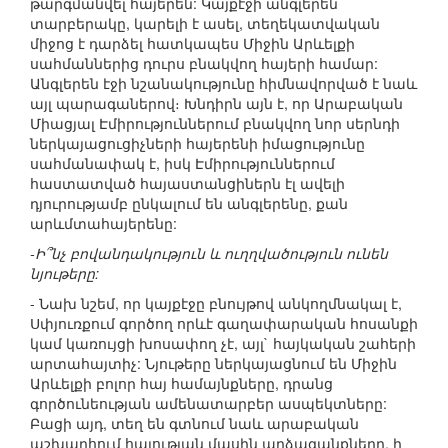
թարգմանվել հայերեն: Կայքէջի անգլերեն
տարբերակը, կարելի է ասել, տեղեկատվական
միջոց է դարձել հատկապես Միջին Արևելքի
սահմաններից դուրս բնակվող հայերի համար:
Անգլերեն էջի նշանակությունը հիմնավորված է նաև
այլ պարագաներով։ Խնդիրն այն է, որ Արաբական
Միացյալ Էմիրություններում բնակվող նոր սերնդի
ներկայացուցիչների հայերենի իմացությունը
սահմանափակ է, իսկ Էմիրություններում
հաստատված հայաստանցիներն էլ ավելի
դյուրությամբ ընկալում են անգլերենը, քան
արևմտահայերենը:
-Ի՞նչ բովանդակություն և ուղղվածություն ունեն
նյութերը:
- Նախ նշեմ, որ կայքէջը բնույթով անկողմնակալ է,
Սփյուռքում գործող որևէ գաղափարական հոսանքի
կամ կառույցի խոսափող չէ, այլ` հայկական շահերի
արտահայտիչ: Նյութերը ներկայացնում են Միջին
Արևելքի բոլոր հայ համայնքները, դրանց
գործունեության ամենատարբեր ասպեկտները:
Բացի այդ, տեղ են գտնում նաև արաբական
աշխարհում հայության մասին արձագանքները, ի