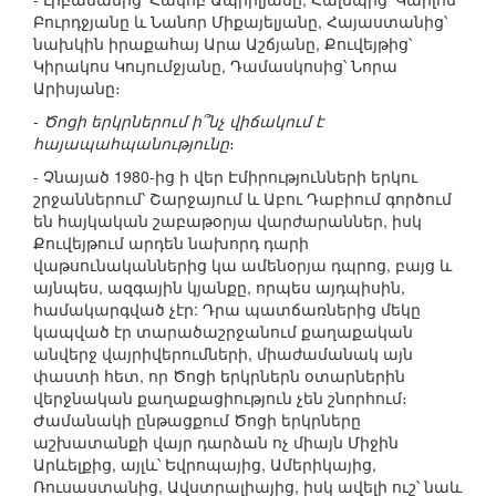
Բուրդջյանը և Նանոր Միքայելյանը, Հայաստանից՝
նախկին իրաքահայ Արա Աշճյանը, Քուվեյթից՝
Կիրակոս Կույումջյանը, Դամասկոսից՝ Նորա
Արիսյանը։
- Ծոցի երկրներում ի՞նչ վիճակում է
հայապահպանությունը
։
- Չնայած 1980-ից ի վեր Էմիրությունների երկու
շրջաններում՝ Շարջայում և Աբու Դաբիում գործում
են հայկական շաբաթօրյա վարժարաններ, իսկ
Քուվեյթում արդեն նախորդ դարի
վաթսունականներից կա ամենօրյա դպրոց, բայց և
այնպես, ազգային կյանքը, որպես այդպիսին,
համակարգված չէր: Դրա պատճառներից մեկը
կապված էր տարածաշրջանում քաղաքական
անվերջ վայրիվերումների, միաժամանակ այն
փաստի հետ, որ Ծոցի երկրներն օտարներին
վերջնական քաղաքացիություն չեն շնորհում։
Ժամանակի ընթացքում Ծոցի երկրները
աշխատանքի վայր դարձան ոչ միայն Միջին
Արևելքից, այլև՝ Եվրոպայից, Ամերիկայից,
Ռուսաստանից, Ավստրալիայից, իսկ ավելի ուշ՝ նաև