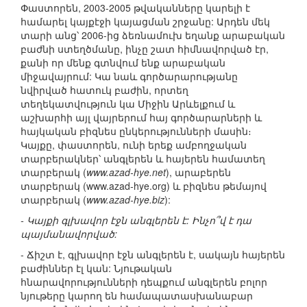
Փաստորեն, 2003-2005 թվականները կարելի է
համարել կայքէջի կայացման շրջանը: Արդեն մեկ
տարի անց՝ 2006-ից ձեռնամուխ եղանք արաբական
բաժնի ստեղծմանը, ինչը շատ հիմնավորված էր,
քանի որ մենք գտնվում ենք արաբական
միջավայրում: Կա նաև գործարարությանը
նվիրված հատուկ բաժին, որտեղ
տեղեկատվություն կա Միջին Արևելքում և
աշխարհի այլ վայրերում հայ գործարարների և
հայկական բիզնես ընկերությունների մասին։
Կայքը, փաստորեն, ունի երեք ամբողջական
տարբերակներ՝ անգլերեն և հայերեն համատեղ
տարբերակ (
www.azad-hye.net
), արաբերեն
տարբերակ (www.azad-hye.org) և բիզնես թեմայով
տարբերակ (
www.azad-hye.biz
):
- Կայքի գլխավոր էջն անգլերեն է: Ինչո՞վ է դա
պայմանավորված:
- Ճիշտ է, գլխավոր էջն անգլերեն է, սակայն հայերեն
բաժիններ էլ կան: Նյութական
հնարավորությունների դեպքում անգլերեն բոլոր
նյութերը կարող են համապատասխանաբար