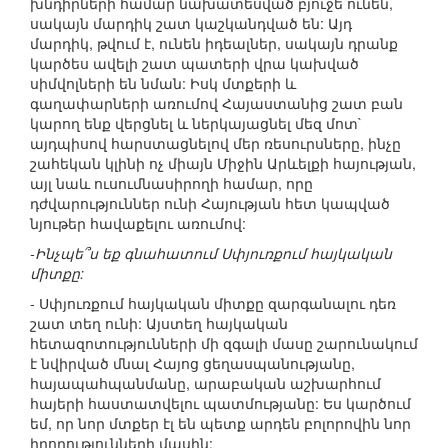
խնդիրների համար նախատեսված բյուջե ունեն,
սակայն մարդիկ շատ կաշկանդված են: Այդ
մարդիկ, թվում է, ունեն իդեալներ, սակայն դրանք
կարծես ավելի շատ պատերի վրա կախված
սիմվոլների են նման: Իսկ մտքերի և
գաղափարների առումով Հայաստանից շատ բան
կարող ենք վերցնել և ներկայացնել մեզ մոտ`
այդպիսով հարստացնելով մեր ռեսուրսները, ինչը
շահեկան կլինի ոչ միայն Միջին Արևելքի հայության,
այլ նաև ուսումնասիրողի համար, որը
դժվարություններ ունի Հայության հետ կապված
նյութեր հավաքելու առումով:
-Ինչպե՞ս եք գնահատում Սփյուռքում հայկական
միտքը:
- Սփյուռքում հայկական միտքը զարգանալու դեռ
շատ տեղ ունի: Այստեղ հայկական
հետազոտությունների մի զգալի մասը շարունակում
է նվիրված մնալ Հայոց ցեղասպանությանը,
հայապահպանմանը, արաբական աշխարհում
հայերի հաստատվելու պատմությանը: Ես կարծում
եմ, որ նոր մտքեր էլ են պետք արդեն բոլորովին նոր
իրողությունների մասին: