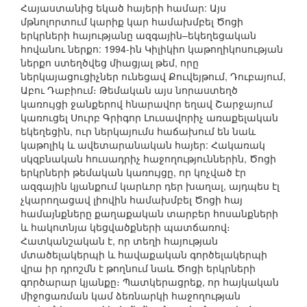
Հայաստանից եկած հայերի համար: Այս
մթնոլորտում կարիք կար համախմբել Ծոցի
երկրների հայությանը ազգային–եկեղեցական
հովանու ներքո: 1994-ին Կիլիկիո կաթողիկոսության
ներքո ստեղծվեց միացյալ թեմ, որը
ներկայացուցիչներ ունեցավ Քուվեյթում, Դուբայում,
Աբու Դաբիում։ Թեմական այս նորաստեղծ
կառույցի ջանքերով հնարավոր եղավ Շարջայում
կառուցել Սուրբ Գրիգոր Լուսավորիչ առաքելական
եկեղեցին, ուր ներկայումս հաճախում են նաև
կաթոլիկ և ավետարանական հայեր: Հակառակ
սկզբնական հուսադրիչ հաջողություններին, Ծոցի
երկրների թեմական կառույցը, որ կոչված էր
ազգային կյանքում կարևոր դեր խաղալ, այդպես էլ
չկարողացավ լիովին համախմբել Ծոցի հայ
համայնքները քաղաքական տարբեր հոսանքների
և հակոտնյա կեցվածքների պատճառով։
Հատկանշական է, որ տեղի հայության
մտածելակերպի և հավաքական գործելակերպի
վրա իր դրոշմն է թողնում նաև Ծոցի երկրների
գործարար կյանքը։ Պատկերացրեք, որ հայկական
միջոցառման կամ ձեռնարկի հաջողության