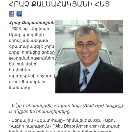
ՀՐԱՉ ՔԱԼՍԱՀԱԿՅԱՆԻ ՀԵՏ
Հրաչ Քալսահակյան
- 2003-ից` Սիրիայի
Արաբ գրողների
միության անդամ։
Հրատարակել է չորս
գիրք, որոնցից երեքը
թարգմանություններ
են, իսկ մեկը՝
հայերենը
արաբերենի միջոցով
ուսումնասիրելու
ձեռնարկ։
- Ե՞րբ է հիմնադրվել «Ազատ հայ» (Azad-Hye) կայքէջը
և ո՞վքեր են հիմնադիրները:
- Ներկայիս «Ազատ-հայը» հիմնվել է 2003թ. «Աբու
Դաբիի հայություն» ("Abu Dhabi Armenians") ռեսուրսի
հիման վրա, որի նպատակը մոտ հինգ հարյուր