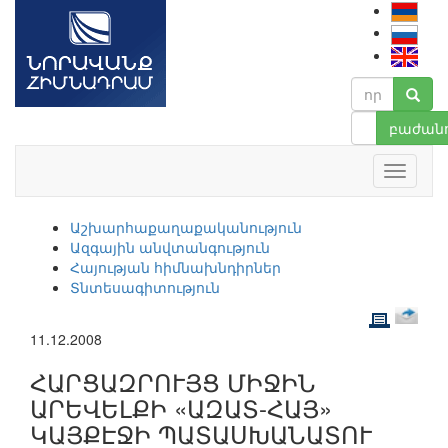
բաժանո
Աշխարհաքաղաքականություն
Ազգային անվտանգություն
Հայության հիմնախնդիրներ
Տնտեսագիտություն
11.12.2008
ՀԱՐՑԱԶՐՈՒՅՑ ՄԻՋԻՆ
ԱՐԵՎԵԼՔԻ «ԱԶԱՏ-ՀԱՅ»
ԿԱՅՔԷՋԻ ՊԱՏԱՍԽԱՆԱՏՈՒ