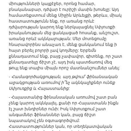
միությունների կայքէջեր, որոնց համար,
բնականաբար, դժվար է ուրիշի մասին խոսելը: Այդ
համատեքստում մենք Միջին Արևելքի, թերևս, միակ
հաստատությունն ենք, որ առանց որևէ
դժվարության կարող ենք ներկայացնել Սփյուռքի
իրականության մեջ ցանկացած հոսանք, անշուշտ,
առանց որևէ ակնկալության: Մեր մոտեցումը
հնարավորինս անաչառ է, մենք ցանկանում ենք ի
հայտ բերել բոլորի լավ կողմերը: Երբեմն
քննադատում ենք, բայց չափավոր, գիտենք, որ շատ
քննադատելը ճիշտ չէ, այդ իսկ պատճառով մեզ
թույլ ենք տալիս միայն որոշ մատնանշումներ անել:
- Համագործակցության, այդ թվում՝ ֆինանսական
աջակցության առումով ի՞նչ ակնկալիքներ ունեք
Սփյուռքից և Հայաստանից:
- Հայաստանից ֆինանսական առումով շատ բան
չենք կարող ակնկալել, քանի որ Հայաստանն ինքն
էլ շատ խնդիրներ ունի: Իսկ Սփյուռքում շատ
անգամներ ֆինանսներ կան, բայց ճիշտ
նպատակով չեն օգտագործվում:
Հաստատություններ կան, որ տեղեկատվական