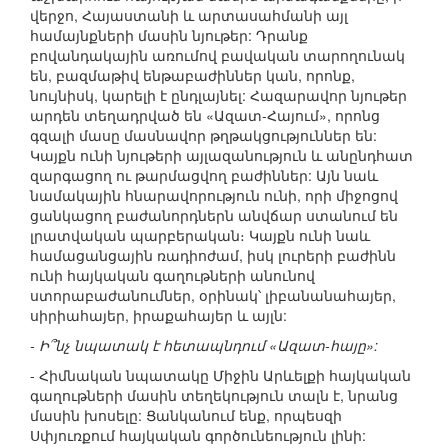
վերջո, Հայաստանի և արտասահմանի այլ
համայնքների մասին նյութեր: Դրանք
բովանդակային առումով բավական տարողունակ
են, բազմաթիվ ենթաբաժիններ կան, որոնք,
նույնիսկ, կարելի է ընդլայնել: Հազարավոր նյութեր
արդեն տեղադրված են «Ազատ-Հայում», որոնց
գզալի մասը մասնավոր թղթակցություններ են:
Կայքն ունի նյութերի այլազանություն և անընդհատ
զարգացող ու թարմացվող բաժիններ: Այն նաև
նամակային հնարավորություն ունի, որի միջոցով
ցանկացող բաժանորդներն անվճար ստանում են
լրատվական պարբերական։ Կայքն ունի նաև
համացանցային ռադիոժամ, իսկ լուրերի բաժինն
ունի հայկական գաղութների անունով
ստորաբաժանումներ, օրինակ՝ լիբանանահայեր,
սիրիահայեր, իրաքահայեր և այլն:
- Ի՞նչ նպատակ է հետապնդում «Ազատ-հայը»:
- Հիմնական նպատակը Միջին Արևելքի հայկական
գաղութների մասին տեղեկություն տալն է, նրանց
մասին խոսելը: Ցանկանում ենք, որպեսզի
Սփյուռքում հայկական գործունեություն լինի: