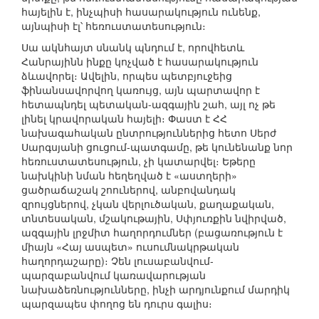
հայելին է, ինչպիսի հասարակություն ունենք,
այնպիսի էլ՝ հեռուստատեսություն։
Սա ակնհայտ սնանկ պնդում է, որովհետև
Հանրայինն ինքը կոչված է հասարակություն
ձևավորել։ Ավելին, որպես պետբյուջեից
ֆինանսավորվող կառույց, այն պարտավոր է
հետապնդել պետական-ազգային շահ, այլ ոչ թե
լինել կրավորական հայելի։ Փաստ է ՀՀ
նախագահական ընտրություններից հետո Սերժ
Սարգսյանի ցուցում-պատգամը, թե կունենանք նոր
հեռուստատեսություն, չի կատարվել։ Եթերը
նախկինի նման հեղեղված է «աստղերի»
ցածրաճաշակ շոուներով, անբովանդակ
զրույցներով, չկան վերլուծական, քաղաքական,
տնտեսական, մշակութային, Սփյուռքին նվիրված,
ազգային լրջմիտ հաղորդումներ (բացառություն է
միայն «Հայ ասպետ» ուսումնակրթական
հաղորդաշարը)։ Չեն լուսաբանվում-
պարզաբանվում կառավարության
նախաձեռնությունները, ինչի արդյունքում մարդիկ
պարզապես փողոց են դուրս գալիս։