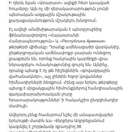
Ի դերև ելան «Արարատ» ալիքի հետ կապված
հույսերը։ Այն ոչ մի դերակատարություն չունի
պետական-ազգային մշակութային
քաղաքականություն մշակելու խնդրում։
Էլ ավելի անմխիթարական է պետբյուջեից
ֆինանսավորվող «Հայաստանի
Հանրապետություն» և
«Республика Армения»
թերթերի վիճակը։ Դրանք ամենացածր վարկանիշ,
ընթերցողական ամենափոքր լսարան ունեցող
լրագրերն են, որոնք հանրային կարծիքի վրա
ներազդելու ունակությունից զուրկ են։ Այնինչ,
դրանք պետք է ոչ թե հիշեցնեին «գովազդային
վահանակներ», այլ լինեին հզոր կռվաններ
հիմնադիրների ձեռքում։ Հենց այս երկու թերթերը
պետք է մրցակցային հիմունքներով հանդիսանային
գաղափարախոսական լուրջ
հրատարակություններ՝ ի հակակշիռ ընդդիմադիր
մամուլի։
Ավելորդ չենք համարում նշել մի անպատվաբեր
երևույթի մասին ևս։ Վերջերս Ադրբեջանում
կազմվել է շորթմամբ զբաղվող 36