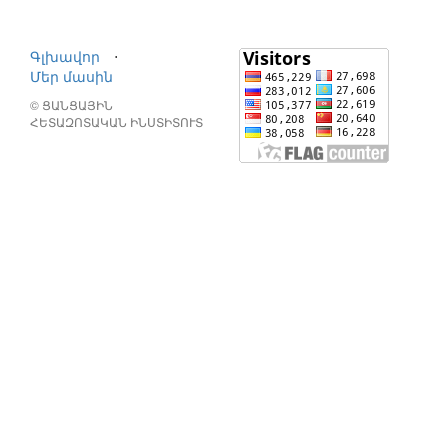
Գլխավոր
⋅
Մեր մասին
© ՑԱՆՑԱՅԻՆ
ՀԵՏԱԶՈՏԱԿԱՆ ԻՆՍՏԻՏՈՒՏ