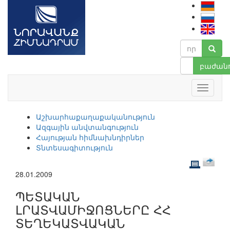
բաժանո
Աշխարհաքաղաքականություն
Ազգային անվտանգություն
Հայության հիմնախնդիրներ
Տնտեսագիտություն
28.01.2009
ՊԵՏԱԿԱՆ
ԼՐԱՏՎԱՄԻՋՈՑՆԵՐԸ ՀՀ
ՏԵՂԵԿԱՏՎԱԿԱՆ