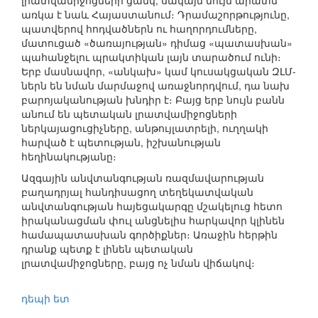
լրատվամիջոցների ցանկ, սակայն նույն արատն
առկա է նաև Հայաստանում։ Դրամաշորթությունը,
պատվերով հոդվածներն ու հաղորդումները,
մատուցած «ծառայության» դիմաց «պատասխան»
պահանջելու պրակտիկան լայն տարածում ունի։
Երբ մասնավոր, «անկախ» կամ կուսակցական ԶԼՄ-
ներն են նման մարմաջով առաջնորդվում, դա նախ
բարոյականության խնդիր է։ Բայց երբ նույն բանն
անում են պետական լրատվամիջոցների
ներկայացուցիչները, անթույլատրելի, ուղղակի
հարված է պետության, իշխանության
հեղինակությանը։
Ազգային անվտանգության ռազմավարության
բաղադրյալ հանդիսացող տեղեկատվական
անվտանգության հայեցակարգը մշակելուց հետո
իրականացման փուլ անցնելիս հարկավոր կլինեն
համապատասխան գործիքներ։ Առաջին հերթին
դրանք պետք է լինեն պետական
լրատվամիջոցները, բայց ոչ նման վիճակով։
դեպի ետ