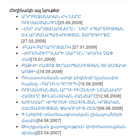
Հեղինակի այլ նյութեր
ԱԴՐԲԵՋԱՆԱԿԱՆ ՀԿ-ՆԵՐԸ
ՌՈՒՍԱՍՏԱՆՈՒՄ
[25.09.2009]
«ՄԵՐ ՀԱՂԹԱՆԱԿՆԵՐԸ» ՝ ՄԵՐ ՀՊԱՐՏՈՒԹՅԱՆ
ԵՎ ԱՐԺԱՆԱՊԱՏՎՈՒԹՅԱՆ ՏԱՐԵԳԻՐՔԸ
[27.02.2009]
-ԲՆԱԿ ԲԱՂԱԴՐՅԱԼՈՎ
[27.01.2009]
«ԺՈՂՈՎՈՒՐԴՆԵՐԻ ՄԱՐԴԸ»՝ ԿԻՍՈՎ ՉԱՓ
ՀԱՅ
[15.01.2009]
ԲԱՔՎԻ ՀԱՅՈՑ ՑԵՂԱՍՊԱՆՈՒԹՅԱՆ 90-ԱՄՅԱԿԻ
ԱՌԹԻՎ
[18.09.2008]
Ռուսաստանյան արդի բիզնեսի նշանավոր
հայերը «ՌԱԴՈ-Ս-ԳՐՈՒՊ»
[16.06.2008]
ՌՈՒՍԱՍՏԱՆՅԱՆ ԱՐԴԻ ԲԻԶՆԵՍԻ ՆՇԱՆԱՎՈՐ
ՀԱՅԵՐԸ ՖԻՆԱՆՍԱԿԱՆ ՀԱՆՃԱՐԸ
[12.06.2008]
ԽՈՒՄՀԱՐ՝ ԿԻՊՐՈՍԻ ՄԵԼԳՈՆՅԱՆ ԿՐԹԱԿԱՆ
ՀԱՍՏԱՏՈՒԹՅԱՆ ՓԱԿՈՒՄԻՑ ՀԵՏՈ
[06.06.2008]
Գ.Նժդեհի տնտեսագիտական ընկալումների
մասին
[04.06.2007]
Թուրքական քարոզչություն՝ փոխհատուցման
դիմաց
[23.04.2007]