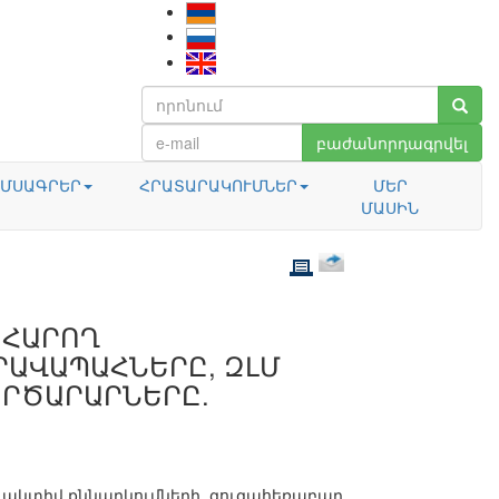
բաժանորդագրվել
ՄՍԱԳՐԵՐ
ՀՐԱՏԱՐԱԿՈՒՄՆԵՐ
ՄԵՐ
ՄԱՍԻՆ
 ՀԱՐՈՂ
ՐԱՎԱՊԱՀՆԵՐԸ, ԶԼՄ
ՈՐԾԱՐԱՐՆԵՐԸ.
 ակտիվ քննարկումների, զուգահեռաբար