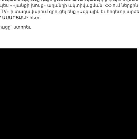
ս «Կյանքի խոսք» աղանդի ակտիվացման, ՀՀ-ում ներքին 
ք TV»-ի տաղավարում զրուցել ենք «Ազգային եւ հոգեւոր 
Ր ԱՄԱՐՅԱՆԻ
հետ:
ւյցը` ստորեւ