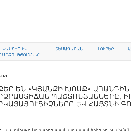
ՓԱՍՏԵՐ ԵՎ
ՏԵՍԱԴԱՐԱՆ
ԼՈՒՐԵՐ
Ա
ԴԱՐՁՈՒԹՅՈՒՆՆԵՐ
.2020
ՔԵՐ ԵՆ «ԿՅԱՆՔԻ ԽՈՍՔ» ԱՂԱՆԴԻՆ
ՐՁՐԱՍՏԻՃԱՆ ՊԱՇՏՈՆՅԱՆՆԵՐԸ, Ի
ՐԿԱՅԱՑՈՒՑԻՉՆԵՐԸ ԵՎ ՀԱՅՏՆԻ Գ
»
ու պատմությունը դպրոցական առարկաներից դուրս մղման