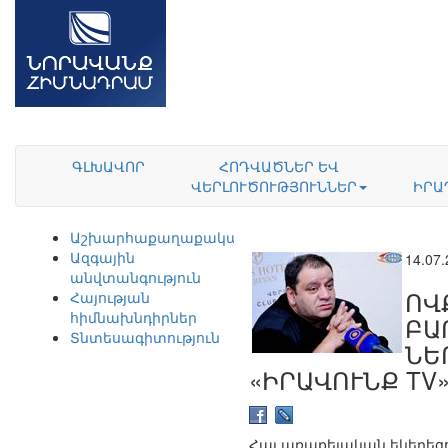
ԳԼԽԱՎՈՐ
ՀՈԴՎԱԾՆԵՐ ԵՎ
ՎԵՐԼՈՒԾՈՒԹՅՈՒՆՆԵՐ
ԻՐԱ
Աշխարհաքաղաքականություն
Ազգային
14.07
անվտանգություն
ՈՎ
Հայության
հիմնախնդիրներ
ԲԱ
Տնտեսագիտություն
ՆԵ
«ԻՐԱՎՈՒՆՔ TV
Հայ առաքելական եկեղեց