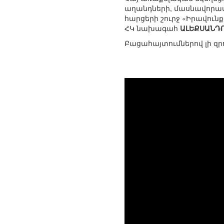
աղանդների, մասնավորապե
հարցերի շուրջ «Իրավուն
ՀԿ նախագահ
ԱԼԵՔՍԱՆԴ
Բացահայտումներով լի զրո