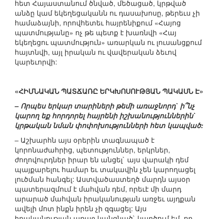
հետ Հայաստանում ծնված, մեծացած, կրթված
անձը կամ եկեղեցականն ու դասախոսը, թերեւս չի
համաձայնի, որովհետեւ հայրենիքում «Հայոց
պատմությանը» ոչ թե պետք է խառնվի «Հայ
եկեղեցու պատմություն» առարկան ու լուսանցքում
հայտնվի, այլ իրական ու վավերական ձեւով
կարեւորվի:
«ՀԻՄՆԱԿԱՆ ՊԱՏՃԱՌԸ ԵՐԿԽՈՍՈՒԹՅԱՆ ՊԱԿԱՍՆ Է»
– Որպես երկար տարիների թեմի առաջնորդ` ի՞նչ
կարող եք հորդորել հայրենի իշխանություններին`
կրթական նման փոփոխությունների հետ կապված:
– Աշխարհն այս օրերին տագնապած է
կորոնաժահրից, պետություններ, երկրներ,
ժողովուրդներ իրար են անցել` այս վարակի դեմ
պայքարելու համար եւ տակավին չեն կարողացել
լուծման հանգել: Աստվածաստեղծ մարդն այսօր
պատերազմում է մահվան դեմ, որեւէ մի մարդ
արարած մահվան իրականության առջեւ այդքան
ավելի մոտ ինքն իրեն չի զգացել: Այս
իրականության առաջ կանգնած` կարծում եմ, որ