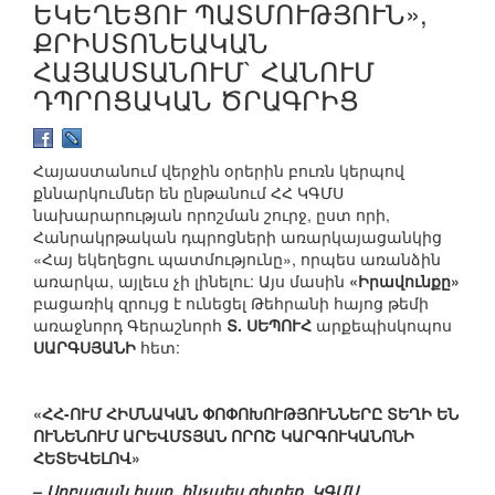
ԵԿԵՂԵՑՈՒ ՊԱՏՄՈՒԹՅՈՒՆ»,
ՔՐԻՍՏՈՆԵԱԿԱՆ
ՀԱՅԱՍՏԱՆՈՒՄ` ՀԱՆՈՒՄ
ԴՊՐՈՑԱԿԱՆ ԾՐԱԳՐԻՑ
Հայաստանում վերջին օրերին բուռն կերպով
քննարկումներ են ընթանում ՀՀ ԿԳՄՍ
նախարարության որոշման շուրջ, ըստ որի,
Հանրակրթական դպրոցների առարկայացանկից
«Հայ եկեղեցու պատմությունը», որպես առանձին
առարկա, այլեւս չի լինելու: Այս մասին
«Իրավունքը»
բացառիկ զրույց է ունեցել Թեհրանի հայոց թեմի
առաջնորդ Գերաշնորհ
Տ. ՍԵՊՈՒՀ
արքեպիսկոպոս
ՍԱՐԳՍՅԱՆԻ
հետ:
«ՀՀ-ՈՒՄ ՀԻՄՆԱԿԱՆ ՓՈՓՈԽՈՒԹՅՈՒՆՆԵՐԸ ՏԵՂԻ ԵՆ
ՈՒՆԵՆՈՒՄ ԱՐԵՎՄՏՅԱՆ ՈՐՈՇ ԿԱՐԳՈՒԿԱՆՈՆԻ
ՀԵՏԵՎԵԼՈՎ»
– Սրբազան հայր, ինչպես գիտեք, ԿԳՄՍ