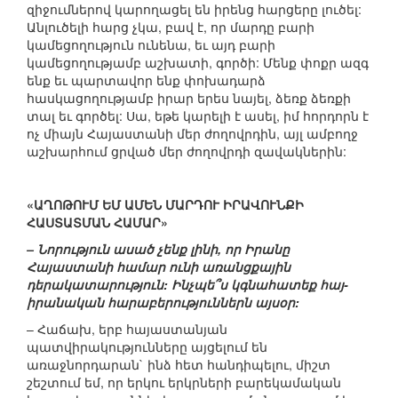
զիջումներով կարողացել են իրենց հարցերը լուծել:
Անլուծելի հարց չկա, բավ է, որ մարդը բարի
կամեցողություն ունենա, եւ այդ բարի
կամեցողությամբ աշխատի, գործի: Մենք փոքր ազգ
ենք եւ պարտավոր ենք փոխադարձ
հասկացողությամբ իրար երես նայել, ձեռք ձեռքի
տալ եւ գործել: Սա, եթե կարելի է ասել, իմ հորդորն է
ոչ միայն Հայաստանի մեր ժողովրդին, այլ ամբողջ
աշխարհում ցրված մեր ժողովրդի զավակներին:
«ԱՂՈԹՈՒՄ ԵՄ ԱՄԵՆ ՄԱՐԴՈՒ ԻՐԱՎՈՒՆՔԻ
ՀԱՍՏԱՏՄԱՆ ՀԱՄԱՐ»
– Նորություն ասած չենք լինի, որ Իրանը
Հայաստանի համար ունի առանցքային
դերակատարություն: Ինչպե՞ս կգնահատեք հայ-
իրանական հարաբերություններն այսօր:
– Հաճախ, երբ հայաստանյան
պատվիրակությունները այցելում են
առաջնորդարան` ինձ հետ հանդիպելու, միշտ
շեշտում եմ, որ երկու երկրների բարեկամական