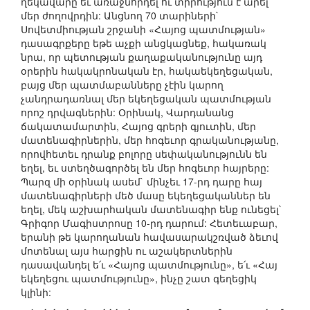
ղեկավարը եւ առաջնորդել ու տիրություն է արել
մեր ժողովրդին: Անցնող 70 տարիների`
Սովետմիության շրջանի «Հայոց պատմության»
դասագրքերը եթե աչքի անցկացնեք, հակառակ
նրա, որ պետության քաղաքականությունը այդ
օրերին հակակրոնական էր, հակաեկեղեցական,
բայց մեր պատմաբանները չէին կարող
չանդրադառնալ մեր եկեղեցական պատմության
որոշ դրվագներին: Օրինակ, Վարդանանց
ճակատամարտին, Հայոց գրերի գյուտին, մեր
մատենագիրներին, մեր հոգեւոր գրականությանը,
որովհետեւ դրանք բոլորը սեփականությունն են
եղել, եւ ստեղծագործել են մեր հոգեւոր հայրերը:
Պարզ մի օրինակ ասեմ` մինչեւ 17-րդ դարը հայ
մատենագիրների մեծ մասը եկեղեցականներ են
եղել, մեկ աշխարհական մատենագիր ենք ունեցել`
Գրիգոր Մագիստրոսը 10-րդ դարում: Հետեւաբար,
երանի թե կարողանան հավասարակշռված ձեւով
մոտենալ այս հարցին ու աշակերտներին
դասավանդել ե՛ւ «Հայոց պատմությունը», ե՛ւ «Հայ
եկեղեցու պատմությունը», ինչը շատ գեղեցիկ
կլինի: