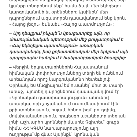
կյանքը տնօրինում ենք` համաձայն մեր եկեղեցու
կարգուկանոնի եւ օրենքների: Այսինքն` մեր
դպրոցներում ազատորեն դասավանդում ենք կրոն,
«Հայոց լեզու» եւ նաեւ «Հայոց պատմություն»:
– Այդ դեպքում ինչպե՞ս կբացատրեք այն, որ
մուսուլմանական պետության մեջ թույլատրվում է
«Հայ եկեղեցու պատմություն» առարկան
դասավանդել, իսկ քրիստոնեական մեր երկրում այն
պարզապես հանվում է հանրակրթական ծրագրից:
– Վերջին երկու տարիներին Հայաստանում
հիմնական փոփոխությունները տեղի են ունենում
արեւմտյան որոշ կարգուկանոնի հետեւելով:
Օրինակ, ես Անգլիայում եմ ուսանել` մոտ 30 տարի
առաջ, այդտեղ դպրոցներում դասավանդվում էր
«Կրոնական դաստիարակություն» անունով
առարկա, որի շրջանակում ուսումնասիրում էին
քրիստոնեություն, իսլամ, հինդուիզմ, բուդդիմզ,
մովսիսականություն, որպեսզի աշակերտը տեղյակ
լինի աշխարհի կրոնների մասին: Չգիտեմ` գուցե
հիմա ՀՀ ԿԳՄՍ նախարարությունը այդ
ուղղությա՞մբ գնա: Այսինքն` կրոնական