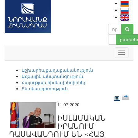
բաժանո
Աշխարհաքաղաքականություն
Ազգային անվտանգություն
Հայության հիմնախնդիրներ
Տնտեսագիտություն
11.07.2020
ԻՍԼԱՄԱԿԱՆ
ԻՐԱՆՈՒՄ
ԴԱՍԱՎԱՆԴՈՒՄ ԵՆ «ՀԱՅ