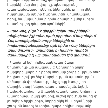
հայրենի մեր ժողովուրդը, պետությունը,
պատասխանատուները, եկեղեցին, բոլորը մեկ
ուղղությամբ պետք է աշխատեն` միասնական
ոգով, համախմբմամբ դիմագրավելով մեր առջեւ
պատնեշվող դժվարություններին:
– Ըստ Ձեզ, ինչո՞ւ է վերջին երկու տարիներին
անընդհատ իշխանության թիրախում հայտնվում
Հայ առաքելական սուրբ եկեղեցին ու
հոգեւորականությունը: Եթե հիմա «Հայ եկեղեցու
պատմություն» առարկան է «խնդիր» դարձել,
ժամանակին էլ այլ պատճառներ էին գտնվում:
– Կարծում եմ` հիմնական պատճառը
երկխոսության պակասն է: Աշխարհի բոլոր
հարցերը կարելի է բերել սեղանի շուրջ եւ իրար հետ
երկխոսելով` լուծել: Մարդկության պատմության
մեծագույն փորձառությունը ցույց է տվել, որ
մարդիկ տարիներով պատերազմել են, եղել է
համաշխարհային Առաջին պատերազմ, Երկրորդ
պատերազմ, բայց զենքով, ուժով որեւէ մի հարց չի
լուծվել: Վերջիվերջո, նորից եկել են, սեղանների
շուրջ են նստել եւ փոխադարձ երկխոսությամբ,