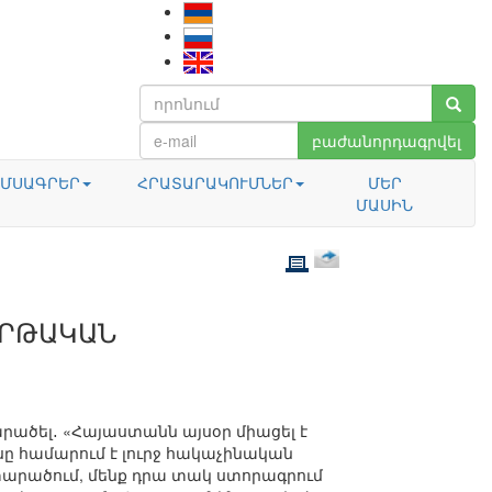
բաժանորդագրվել
ՄՍԱԳՐԵՐ
ՀՐԱՏԱՐԱԿՈՒՄՆԵՐ
ՄԵՐ
ՄԱՍԻՆ
ԵՐԹԱԿԱՆ
արածել․ «Հայաստանն այսօր միացել է
ը համարում է լուրջ հակաչինական
 տարածում, մենք դրա տակ ստորագրում