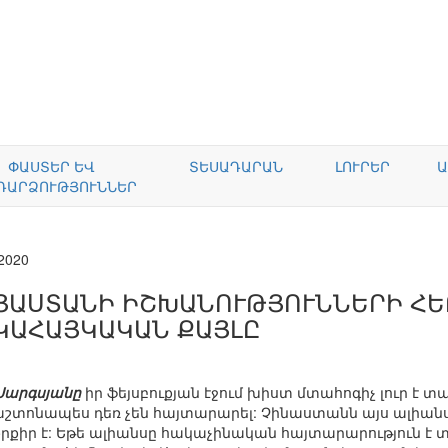
ՓԱՍՏԵՐ ԵՎ
ՏԵՍԱԴԱՐԱՆ
ԼՈՒՐԵՐ
Ա
ԴԱՐՁՈՒԹՅՈՒՆՆԵՐ
.2020
ՅԱՍՏԱՆԻ ԻՇԽԱՆՈՒԹՅՈՒՆՆԵՐԻ Հ
ԿԱՀԱՅԿԱԿԱՆ ՔԱՅԼԸ
 Սարգսյանը
իր ֆեյսբուքյան էջում խիստ մտահոգիչ լուր է տ
աշտոնապես դեռ չեն հայտարարել: Չինաստանն այս ալիանս
քրքիր է: Եթե ալիանսը հակաչինական հայտարարություն է