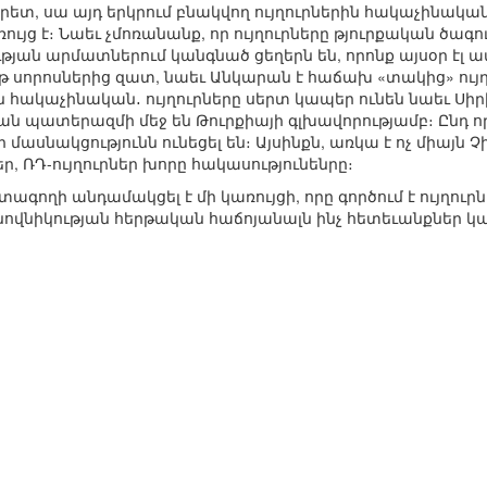
րետ, սա այդ երկրում բնակվող ույղուրներին հակաչինական 
յց է։ Նաեւ չմոռանանք, որ ույղուրները թյուրքական ծագո
թյան արմատներում կանգնած ցեղերն են, որոնք այսօր էլ 
յթ սորոսներից զատ, նաեւ Անկարան է հաճախ «տակից» ու
իայն հակաչինական․ ույղուրները սերտ կապեր ունեն նաեւ Սի
 պատերազմի մեջ են Թուրքիայի գլխավորությամբ։ Ընդ որ
մասնակցությունն ունեցել են։ Այսինքն, առկա է ոչ միայն Չ
ներ, ՌԴ-ույղուրներ խորը հակասությունենրը։
ողի անդամակցել է մի կառույցի, որը գործում է ույղուրնե
ինովնիկության հերթական հաճոյանալն ինչ հետեւանքներ 