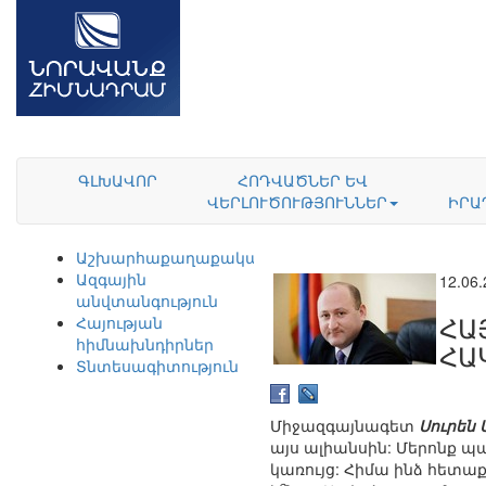
ԳԼԽԱՎՈՐ
ՀՈԴՎԱԾՆԵՐ ԵՎ
ՎԵՐԼՈՒԾՈՒԹՅՈՒՆՆԵՐ
ԻՐԱ
Աշխարհաքաղաքականություն
Ազգային
12.06
անվտանգություն
ՀԱ
Հայության
հիմնախնդիրներ
ՀԱ
Տնտեսագիտություն
Միջազգայնագետ
Սուրեն
այս ալիանսին: Մերոնք պ
կառույց: Հիմա ինձ հետա