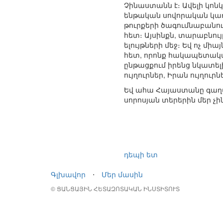
Չինաստանն է։ Ավելի կոնկ
ենթական սովորական կառու
թուրքերի ծագումնաբանու
հետ։ Այսինքն, տարաբնու
ելույթների մեջ։ Եվ ոչ մ
հետ, որոնք հակապետական
ընթացքում իրենց նկատելի 
ույղուրներ, Իրան ույղուր
Եվ ահա Հայաստանը գաղտագ
սորոսյան տերերին մեր չ
դեպի ետ
Գլխավոր
⋅
Մեր մասին
© ՑԱՆՑԱՅԻՆ ՀԵՏԱԶՈՏԱԿԱՆ ԻՆՍՏԻՏՈՒՏ