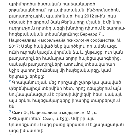
պրիմորդիալիստական հայեցակարգի
շրջանակներում` դուալիստական, ինֆորմացիոն,
բաղադրիչային, պասիոնար: Իսկ 2012 թ-ին լույս
տեսած իր գրքում Յակ Բերնարդը մշակել է մի նոր
ուղղություն որտեղ ազգի խնդիրը դիտում է բարոյա-
հոգեբանական տեսանկյունից: Бернард Я.,
Национализм и моральнайа психология сообщества, М.,
2017: Մենք հակված ենք կարծելու, որ ամեն ազգ
ունի ուրույն կազմավորման ձև և ընթացք, ուր կան
բաղադրիչներ համարյա բոլոր հայեցակարգերից,
սակայն բաղադրիչների առումով տեսակարար
կշիռ կարող է ունենալ մի հայեցակարգը, կամ
երկուսը, երեքը:
2
Գրականության մեջ որոշակի շփոթ կա կապված
փերենիալիզմ տերմինի հետ, որոշ դեպքերում այն
նույնականացվում է էթնոսիմվոլիզմի հետ, սակայն
այս երկու հայեցակարգերը իրարից տարբերվում
են:
3
Смит Э., Национализм и модернизм, М., с.
293(այսուհետ` Смит, և էջը). Սմիթի այս
կոնտեքստում ազգ բառը կիրառում է քաղաքական
ազգ իմաստով: