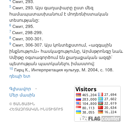
4
Смит, 293.
5
Смит, 293. Այս գաղափարը ըստ մեզ
համապատասխանում է մոդեռնիստական
տեսությանը:
6
Смит, 295.
7
Смит, 298-299.
8
Смит, 300-301.
9
Смит, 306-307. Այս կոնտեքստում, «ազգային
ինքնություն» հասկացությունը, Արմսթրոնգը նաև
Սմիթը օգտագործում են քաղաքական ազգի`
պետության պատկանելու իմաստով:
10
Гирц К., Интерпретация культур, М. 2004, с. 108.
դեպի ետ
Գլխավոր
⋅
Մեր մասին
© ՑԱՆՑԱՅԻՆ
ՀԵՏԱԶՈՏԱԿԱՆ ԻՆՍՏԻՏՈՒՏ