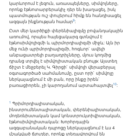
կարևորում է լեզուն, առասպելները, սիմվոլները,
որոնք էթնոտարբերակիչ դեր են խաղացել, իսկ
պատմության ուշ փուլերում հիմք են հանդիսացել
9
ազգայն ինքնության համար
:
Ըստ մեր կարծիքի փերենիալիզմը բովանդակային
առումով, որպես հայեցակարգ գտնվում է
էթնոսիմվոլիզմի և պիրմորդիալիզմի միջև: Այն իր
մեջ ունի պրիմորդիալիզմի, հոգևոր` ավելի
անբացատրելի բաղադրիչները, մյուս կողմից
դրանց տրվել է սիմվոլիստական բնույթ: Այստեղ
ճիշտ է մեջբերել Կ. Գիրցի` սիմվոլի վերաբերյալ
օգտագործած սահմանումը, ըստ որի` սիմվոլը
ներկայացնում է մի բան, որը ինքը իրեն`
10
բառացիորեն, չի կարողանում արտահայտվել
:
1
Պրիմորդիալիստական,
ինստրումենտալիստական, փերենիալիստական,
մոդեռնիստական կամ կոնստրուկտիվիստական,
էթնոսիմվոլիստական: Խորհրդային
ազգաբանական դպրոցը ներկայացնում է ևս 4
մշակված ճյուղեր, որոնք տեղավորվում են