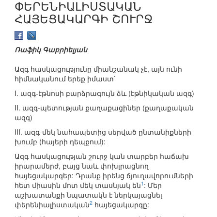
ՓԵՐԵՆԻԱԼԻՍՏԱԿԱՆ
ՀԱՅԵՑԱԿԱՐԳԻ ՇՈՒՐՋ
Ռաֆիկ Գաբրիելյան
Ազգ հասկացությունը միանշանակ չէ, այն ունի
հիմնականում երեք իմաստ`
Ι. ազգ-էթնոսի բարձրագույն ձև (էթնիկական ազգ)
ΙΙ. ազգ-պետության քաղաքացիներ (քաղաքական
ազգ)
ΙΙΙ. ազգ-մեկ նահապետից սերված ընտանիքների
խումբ (հայերի դեպքում):
Ազգ հասկացության շուրջ կան տարբեր հաճախ
իրարամերժ, բայց նաև փոխլրացնող
հայեցակարգեր: Դրանք իրենց ճյուղավորումների
1
հետ միասին մոտ մեկ տասնյակ են
: Մեր
աշխատանքի նպատակն է ներկայացնել
2
փերենիալիստական
հայեցակարգը: