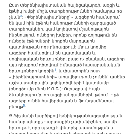
Ըստ փերենիալիստական հայեցակարգի, ազգի և
էթնիկ խմբի միջև տարբերություններ համարյա թե
3
չկան
: «Փերենիալիստները`» ազգերին համարում
են կամ հին էթնիկ հանրությունների զարգացած
տարբերակներ, կամ կոլեկտիվ մշակութային
ինքնություն ունեցող խմբեր, որոնք գոյություն են
ունեցել էթնոսների կողքին մարդկային
պատմության ողջ ընթացքում: Մյուս կողմից
ազգերը համարվում են պատմական և
սոցիալական երևույթներ, բայց ոչ բնական, ազգերը
այս դեպքում դիտվում է մնացած հասարակական
4
երևույթների կողքին
, և փաստորեն ըստ
«փերենիալիստների» առավելություն չունեն` ասենք
աշխատանքային կոլեկտիվների նկատմամբ
(ընդգծումը մերն է՝ Ռ.Գ.): Ուշագրավ է այն
ձևակերպումը, որ ազգի անդամներին թվում՜ է թե,
ազգերը ունեն հավերժական և ֆունդամենտալ
5
բնույթ
:
Ջ.Ֆիշմանի կարծիքով էթնիկության/ազգայնության,
համար պետք չէ արտաքին չափանիշներ, սա մի
երևույթ է, որը պետք է փնտրել պատմության և
մարդու հոգու մեջ և պետք է դիտարկել այն որպես