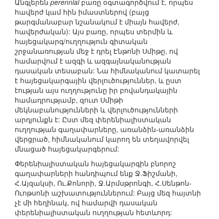
Անգլերեն
perennial
բառը օգտագործվում է, որպես
հավերժ կամ հին իմաստներով (բայց
թարգմանաբար նշանակում է միայն հավերժ,
հավերժական): Այս բառը, որպես տերմին և
հայեցակարգ/ուղղություն գիտական
շրջանառության մեջ է դրել Էնթոնի Սմիթը, ով
համարվում է ազգի և ազգայնականության
դասական տեսաբան: Նա հիմնականում կատարել
է հայեցակարգային վերլուծություններ, և ըստ
էության այս ուղղությունը իր բովանդակային
համադրությամբ, զուտ Սմիթի
մեկնաբանությունների և վերլուծությունների
արդյունքն է: Ըստ մեզ փերենիալիստական
ուղղության գաղափարները, առանձին-առանձին
վերցրած, հիմնականում կարող են տեղավորվել
մնացած հայեցակարգերում:
Փերենիալիստական հայեցակարգին բնորոշ
գաղափարների հանդիպում ենք Ջ.Ֆիշմանի,
Հ.Այզակսի, Ու.Քոնորի, Ջ.Արմսթրոնգի, Հ.Սենթոն-
Ուոթսոնի աշխատություններում: Բայց մեզ հայտնի
չէ մի հեղինակ, ով համարվի դասական
փերենիալիստական ուղղության հետևորդ: