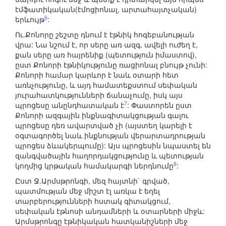
էմֆատիկական(էմոցիոնալ, արտահայտչական)
6
երևույթ
:
Ու.Քոնորը շեշտը դնում է էթնիկ հոգեբանության
վրա: Նա նշում է, որ սերը առ ազգ, ավելի ուժեղ է,
քան սերը առ հայրենիք (պետություն իմաստով),
ըստ Քոնորի էթնիկությունը ռացիոնալ բնույթ չունի:
Քոնորի համար կարևոր է նաև օտարի հետ
առնչությունը, և այդ համատեքստում սեփական
յուրահատկությունների ճանաչումը, իսկ այս
7
պրոցեսը անընդհատական է
: Փաստորեն ըստ
Քոնորի ազգային ինքնագիտակցության գալու
պրոցեսը դեռ ավարտված չի (այստեղ կարելի է
օգտագործել նաև ինքնության վերարտադրության
պրոցես ձևակերպումը): Այս պրոցեսին նպաստել են
զանգվածային հաղորդակցությունը և պետության
8
կողմից կրթական համակարգի ներդնումը
:
Ըստ Ջ.Արմսթրոնգի, մեզ հայտնի` գրված,
պատմության մեջ միշտ էլ առկա է եղել
տարբերությունների հստակ գիտակցում,
սեփական էթնոսի անդամների և օտարների միջև:
Արմսթրոնգը էթնիկական հատկանիշների մեջ