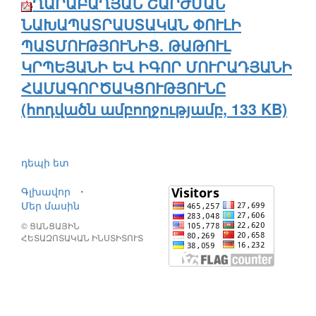
ՂԱՐԱԲԱՂՅԱՆ ՇԱՐԺՄԱՆ
ՆԱԽԱՊԱՏՐԱՍՏԱԿԱՆ ՓՈՒԼԻ
ՊԱՏՄՈՒԹՅՈՒՆԻՑ. ԹԱԹՈՒԼ
ԿՐՊԵՅԱՆԻ ԵՎ ԻԳՈՐ ՄՈՒՐԱԴՅԱՆԻ
ՀԱՄԱԳՈՐԾԱԿՑՈՒԹՅՈՒՆԸ
(հոդվածն ամբողջությամբ, 133 KB)
դեպի ետ
Գլխավոր
⋅
Մեր մասին
© ՑԱՆՑԱՅԻՆ
ՀԵՏԱԶՈՏԱԿԱՆ ԻՆՍՏԻՏՈՒՏ