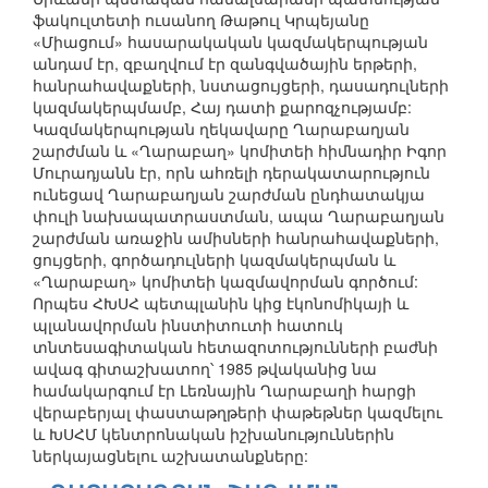
ֆակուլտետի ուսանող Թաթուլ Կրպեյանը
«Միացում» հասարակական կազմակերպության
անդամ էր, զբաղվում էր զանգվածային երթերի,
հանրահավաքների, նստացույցերի, դասադուլների
կազմակերպմամբ, Հայ դատի քարոզչությամբ:
Կազմակերպության ղեկավարը Ղարաբաղյան
շարժման և «Ղարաբաղ» կոմիտեի հիմնադիր Իգոր
Մուրադյանն էր, որն ահռելի դերակատարություն
ունեցավ Ղարաբաղյան շարժման ընդհատակյա
փուլի նախապատրաստման, ապա Ղարաբաղյան
շարժման առաջին ամիսների հանրահավաքների,
ցույցերի, գործադուլների կազմակերպման և
«Ղարաբաղ» կոմիտեի կազմավորման գործում:
Որպես ՀԽՍՀ պետպլանին կից էկոնոմիկայի և
պլանավորման ինստիտուտի հատուկ
տնտեսագիտական հետազոտությունների բաժնի
ավագ գիտաշխատող՝ 1985 թվականից նա
համակարգում էր Լեռնային Ղարաբաղի հարցի
վերաբերյալ փաստաթղթերի փաթեթներ կազմելու
և ԽՍՀՄ կենտրոնական իշխանություններին
ներկայացնելու աշխատանքները: