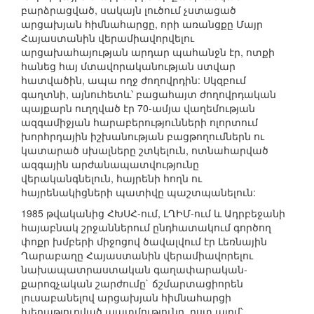
բարձրացված, սակայն լուծում չստացած
արցախյան հիմնահարցը, որի առանցքը Մայր
Հայաստանին վերամիավորվելու
արցախահայության արդար պահանջն էր, ոտքի
հանեց հայ մտավորականության ստվար
հատվածին, ապա ողջ ժողովրդին: Սկզբում
գաղտնի, այնուհետև՝ բացահայտ ժողովրդական
պայքարն ուղղված էր 70-ամյա վաղեմության
ազգամիջյան հարաբերությունների ոլորտում
խորհրդային իշխանության բացթողումներն ու
կատարած սխալները շտկելուն, ոտնահարված
ազգային արժանապատվությունը
վերականգնելուն, հայրենի հողն ու
հայրենակիցների պատիվը պաշտպանելուն:
1985 թվականից ՀԽՍՀ-ում, ԼՂԻՄ-ում և Ադրբեջանի
հայաբնակ շրջաններում ընդհատակում գործող
փոքր խմբերի միջոցով ծավալվում էր Լեռնային
Ղարաբաղը Հայաստանին վերամիավորելու
նախապատրաստական գաղափարական-
քարոզչական շարժումը` ճշմարտացիորեն
լուսաբանելով արցախյան հիմնահարցի
խեղաթյուրված պատմությունը, ըստ այդմ՝