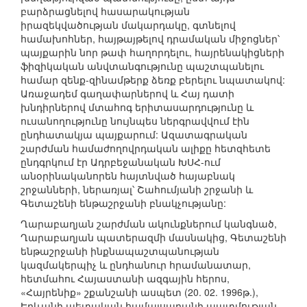
բարձրացնելով հասարակության
իրազեկվածության մակարդակը, գտնելով
համախոհներ, հայթայթելով դրամական միջոցներ՝
պայքարին նոր թափ հաղորդելու, հայրենակիցների
ֆիզիկական անվտանգությունը պաշտպանելու
համար զենք-զինամթերք ձեռք բերելու նպատակով:
Առաջադեմ գաղափարներով և Հայ դատի
խնդիրներով մտահոգ երիտասարդությունը և
ուսանողությունը նույնպես ներգրավվում էին
ընդհատակյա պայքարում: Ազատագրական
շարժման համաժողովրդական ալիքը հետզհետե
ընդգրկում էր Ադրբեջանական ԽՍՀ-ում
անօրինականորեն հայտնված հայաբնակ
շրջանների, ներառյալ՝ Շահումյանի շրջանի և
Գետաշենի ենթաշրջանի բնակչությանը:
Ղարաբաղյան շարժման ակունքներում կանգնած,
Ղարաբաղյան պատերազմի մասնակից, Գետաշենի
ենթաշրջանի ինքնապաշտպանության
կազմակերպիչ և ընդհանուր հրամանատար,
հետմահու Հայաստանի ազգային հերոս,
«Հայրենիք» շքանշանի ասպետ (20. 02. 1996թ.),
Երևանի պետական համալսարանի պատմության