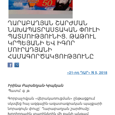
ՂԱՐԱԲԱՂՅԱՆ ՇԱՐԺՄԱՆ
ՆԱԽԱՊԱՏՐԱՍՏԱԿԱՆ ՓՈՒԼԻ
ՊԱՏՄՈՒԹՅՈՒՆԻՑ. ԹԱԹՈՒԼ
ԿՐՊԵՅԱՆԻ ԵՎ ԻԳՈՐ
ՄՈՒՐԱԴՅԱՆԻ
ՀԱՄԱԳՈՐԾԱԿՑՈՒԹՅՈՒՆԸ
«21-րդ ԴԱՐ» N 5, 2018
Իրինա Բարսեղյան-Կրպեյան
Պատմ. գ. թ.
Գորբաչովյան «վերակառուցման» ընթացքում
սկսվեց հայ ազգային-ազատագրական պայքարի
նորագույն փուլը` Ղարաբաղյան շարժումը:
Խորհրդային տարիներին մի քանի անգամ