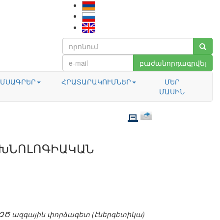
բաժանորդագրվել
ՄՍԱԳՐԵՐ
ՀՐԱՏԱՐԱԿՈՒՄՆԵՐ
ՄԵՐ
ՄԱՍԻՆ
ԵԽՆՈԼՈԳԻԱԿԱՆ
Կ ԶԾ ազգային փորձագետ (էներգետիկա)