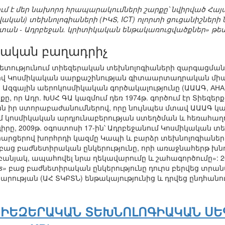
ում է մեր նախորդ հրապարակումների շարքը՝ նվիրված Հա
կան) տեխնոլոգիաների (ԻԿՏ, ICT) ոլորտի ցուցանիշների ն
տան - Ադրբեջան. կրիտիկական ենթակառուցվածքներ» թեմա
չական բաղադրիչ
ությունում տիեզերական տեխնոլոգիաների զարգացման մե
Կոսմիկական սարքաշինության գիտաարտադրական միավոր
Ազգային աերոկոսմիկական գործակալությունը (ԱԱԱԳ, АНА
, որ Ադր. ԽՍՀ ԳԱ կազմում դեռ 1974թ. գործում էր Տիեզե
 իր ստորաբաժանումներով, որը նույնպես մտավ ԱԱԱԳ կազմի
մ կոսմիկական արդյունաբերության ստեղծման և հեռահա
իրը, 2009թ. օգոստոսի 17-ին՝ Ադրբեջանում Կոսմիկական
արցերով խորհրդի կազմը Կապի և բարձր տեխնոլոգիաների
բաց բաժնետիրական ընկերությունը, որի առաջնահերթ խնդիր
նյակ, ապահովել նրա ղեկավարումը և շահագործումը»: 201
s»
բաց բաժնետիրական ընկերությունը դուրս բերվեց տրա
ության (ԱՀ ՏԿԲՏՆ) ենթակայությունից և դրվեց ընդհանո
ԻԵԶԵՐԱԿԱՆ ՏԵԽՆՈԼՈԳԻԱԿԱՆ ՍԵԳ