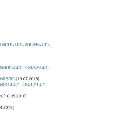
ՈՒՑՄԱՆ ԱՌՆՉՈՒԹՅԱՄԲ».
ԹՅՈՒՆՆԵՐ, ՎՏԱՆԳՆԵՐ,
ՒԹՅՈՒՆ
[19.07.2018]
ՅՈՒՆՆԵՐ, ՎՏԱՆԳՆԵՐ,
թ)
[16.05.2018]
04.2018]