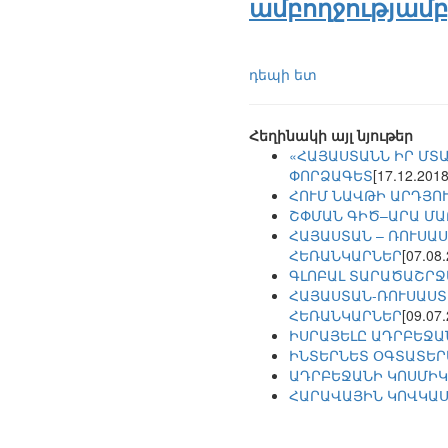
ամբողջությամբ,
դեպի ետ
Հեղինակի այլ նյութեր
«ՀԱՅԱՍՏԱՆՆ ԻՐ ՄՏ
ՓՈՐՁԱԳԵՏ
[17.12.2018
ՀՈՒՄ ՆԱՎԹԻ ԱՐԴՅՈ
ՇՓՄԱՆ ԳԻԾ–ԱՐԱ ՄԱՐՋ
ՀԱՅԱՍՏԱՆ – ՌՈՒՍԱ
ՀԵՌԱՆԿԱՐՆԵՐ
[07.08
ԳԼՈԲԱԼ ՏԱՐԱԾԱՇՐՋ
ՀԱՅԱՍՏԱՆ-ՌՈՒՍԱՍՏ
ՀԵՌԱՆԿԱՐՆԵՐ
[09.07
ԻՍՐԱՅԵԼԸ ԱԴՐԲԵՋԱ
ԻՆՏԵՐՆԵՏ ՕԳՏԱՏԵՐ
ԱԴՐԲԵՋԱՆԻ ԿՈՍՄԻԿ
ՀԱՐԱՎԱՅԻՆ ԿՈՎԿԱՍ