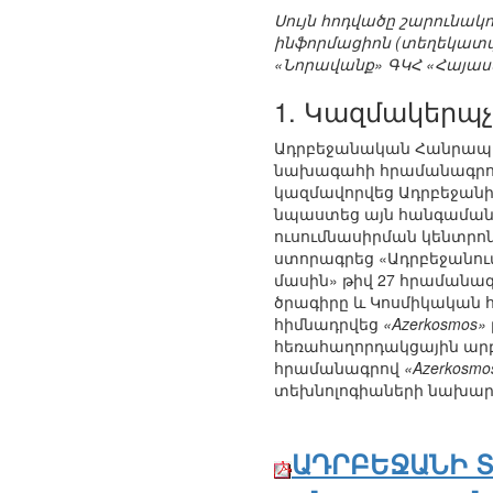
Սույն հոդվածը շարունակ
ինֆորմացիոն (տեղեկատվա
«Նորավանք» ԳԿՀ «Հայաս
1. Կազմակերպ
Ադրբեջանական Հանրապետ
նախագահի հրամանագրով 
կազմավորվեց Ադրբեջանի 
նպաստեց այն հանգամանքը
ուսումնասիրման կենտրոնն
ստորագրեց «Ադրբեջանու
մասին» թիվ 27 հրամանագ
ծրագիրը և Կոսմիկական հ
հիմնադրվեց
«Azerkosmos»
հեռահաղորդակցային արբա
հրամանագրով
«Azerkosmo
տեխնոլոգիաների նախարար
ԱԴՐԲԵՋԱՆԻ Տ