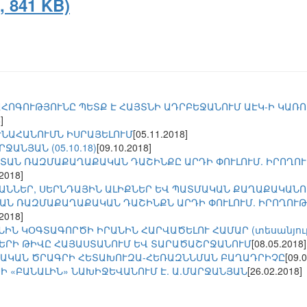
 841 KB)
ԱՀՈԳՈՒԹՅՈՒՆԸ ՊԵՏՔ Է ՀԱՅՏՆԻ ԱԴՐԲԵՋԱՆՈՒՄ ԱԷԿ-Ի ԿԱՌ
]
ՒՆԱՀԱՆՈՒՄՆ ԻՍՐԱՅԵԼՈՒՄ
[05.11.2018]
ԱՆՅԱՆ (05.10.18)
[09.10.2018]
ՍՏԱՆ ՌԱԶՄԱՔԱՂԱՔԱԿԱՆ ԴԱՇԻՆՔԸ ԱՐԴԻ ՓՈՒԼՈՒՄ. ԻՐՈՂՈՒ
.2018]
ԱՆՆԵՐ, ՍԵՐՆԴԱՅԻՆ ԱԼԻՔՆԵՐ ԵՎ ՊԱՏՄԱԿԱՆ ՔԱՂԱՔԱԿԱՆՈ
ԱՆ ՌԱԶՄԱՔԱՂԱՔԱԿԱՆ ԴԱՇԻՆՔՆ ԱՐԴԻ ՓՈՒԼՈՒՄ. ԻՐՈՂՈՒԹ
.2018]
ՆԻՆ ԿՕԳՏԱԳՈՐԾԻ ԻՐԱՆԻՆ ՀԱՐՎԱԾԵԼՈՒ ՀԱՄԱՐ (տեսանյու
ԵՐԻ ԹԻՎԸ ՀԱՅԱՍՏԱՆՈՒՄ ԵՎ ՏԱՐԱԾԱՇՐՋԱՆՈՒՄ
[08.05.2018]
ԱԿԱՆ ԾՐԱԳՐԻ ՀԵՏԱԽՈՒԶԱ-ՀԵՌԱԶՆՆՄԱՆ ԲԱՂԱԴՐԻՉԸ
[09.
Ի «ԲԱՆԱԼԻՆ» ՆԱԽԻՋԵՎԱՆՈՒՄ Է. Ա.ՄԱՐՋԱՆՅԱՆ
[26.02.2018]