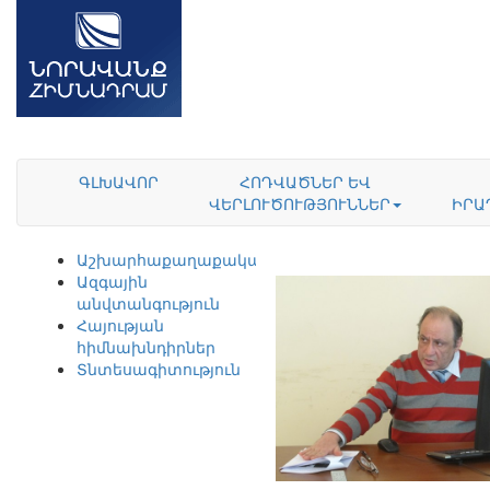
ԳԼԽԱՎՈՐ
ՀՈԴՎԱԾՆԵՐ ԵՎ
ՎԵՐԼՈՒԾՈՒԹՅՈՒՆՆԵՐ
ԻՐԱ
Աշխարհաքաղաքականություն
Ազգային
անվտանգություն
Հայության
հիմնախնդիրներ
Տնտեսագիտություն