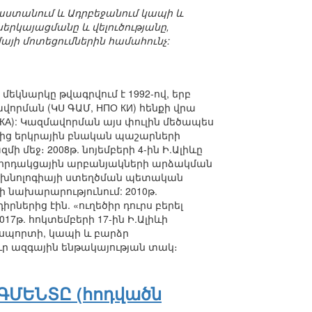
յաստանում և Ադրբեջանում կապի և
երկայացմանը և վելուծությանը,
յի մոտեցումներին համահունչ:
կնարկը թվագրվում է 1992-ով, երբ
ման (ԿՍ ԳԱՄ, НПО КИ) հենքի վրա
КА): Կազմավորման այս փուլին մեծապես
րքից երկրային բնական պաշարների
 մեջ։ 2008թ. նոյեմբերի 4-ին Ի.Ալիևը
ղորդակցային արբանյակների արձակման
 տեխնոլոգիայի ստեղծման պետական
 նախարարությունում: 2010թ.
ներից էին. «ուղեծիր դուրս բերել
7թ. հոկտեմբերի 17-ին Ի.Ալիևի
նսպորտի, կապի և բարձր
ւր ազգային ենթակայության տակ։
ՄԵՆՏԸ (հոդվածն