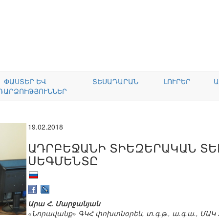
ՓԱՍՏԵՐ ԵՎ
ՏԵՍԱԴԱՐԱՆ
ԼՈՒՐԵՐ
Ա
ԴԱՐՁՈՒԹՅՈՒՆՆԵՐ
19.02.2018
ԱԴՐԲԵՋԱՆԻ ՏԻԵԶԵՐԱԿԱՆ Տ
ՍԵԳՄԵՆՏԸ
Արա Հ. Մարջանյան
«Նորավանք» ԳԿՀ փոխտնօրեն, տ.գ.թ., ա.գ.ա., ՄԱ