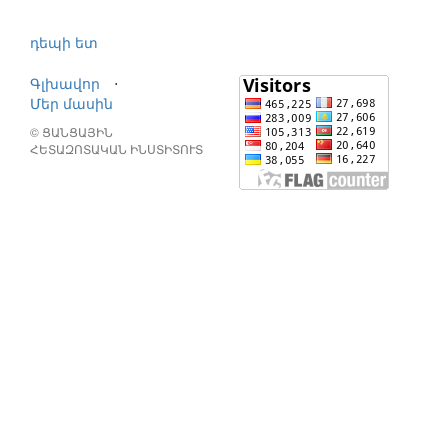
դեպի ետ
Գլխավոր
⋅
Մեր մասին
© ՑԱՆՑԱՅԻՆ
ՀԵՏԱԶՈՏԱԿԱՆ ԻՆՍՏԻՏՈՒՏ