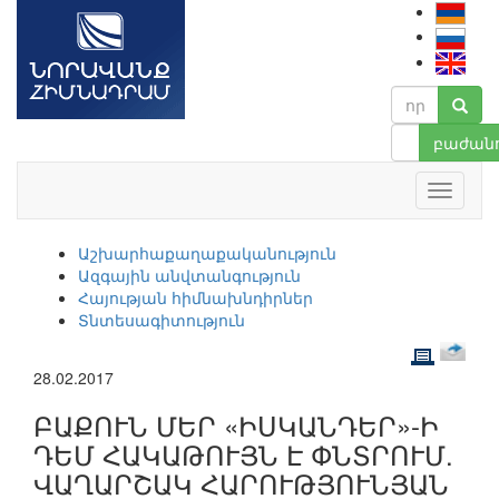
բաժանո
Աշխարհաքաղաքականություն
Ազգային անվտանգություն
Հայության հիմնախնդիրներ
Տնտեսագիտություն
28.02.2017
ԲԱՔՈՒՆ ՄԵՐ «ԻՍԿԱՆԴԵՐ»-Ի
ԴԵՄ ՀԱԿԱԹՈՒՅՆ Է ՓՆՏՐՈՒՄ.
ՎԱՂԱՐՇԱԿ ՀԱՐՈՒԹՅՈՒՆՅԱՆ