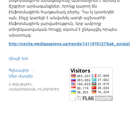
ինֆորմացիոն արագացումը պահանջում է արագ և
ճշգրիտ արձագանքներ, որոնք կարող են
ինֆորմացիոն հաղթանակ բերել։ Դա էլ կստեղծի
այն, ինչը կարելի է անվանել արդի աշխարհի
ինֆորմացիոն լարվածություն, երբ ամբողջ
տեղեկատվական հոսքը սկսում է ընկալվել որպես
անստույգ։
http://osvita.mediasapiens.ua/trends/1411978127/kak_sotsi
դեպի ետ
Գլխավոր
⋅
Մեր մասին
© ՑԱՆՑԱՅԻՆ
ՀԵՏԱԶՈՏԱԿԱՆ ԻՆՍՏԻՏՈՒՏ