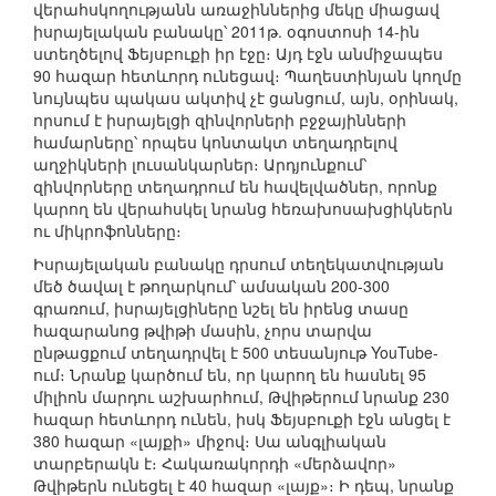
վերահսկողությանն առաջիններից մեկը միացավ
իսրայելական բանակը՝ 2011թ. օգոստոսի 14-ին
ստեղծելով Ֆեյսբուքի իր էջը։ Այդ էջն անմիջապես
90 հազար հետևորդ ունեցավ։ Պաղեստինյան կողմը
նույնպես պակաս ակտիվ չէ ցանցում, այն, օրինակ,
որսում է իսրայելցի զինվորների բջջայինների
համարները՝ որպես կոնտակտ տեղադրելով
աղջիկների լուսանկարներ։ Արդյունքում՝
զինվորները տեղադրում են հավելվածներ, որոնք
կարող են վերահսկել նրանց հեռախոսախցիկներն
ու միկրոֆոնները։
Իսրայելական բանակը դրսում տեղեկատվության
մեծ ծավալ է թողարկում՝ ամսական 200-300
գրառում, իսրայելցիները նշել են իրենց տասը
հազարանոց թվիթի մասին, չորս տարվա
ընթացքում տեղադրվել է 500 տեսանյութ YouTube-
ում։ Նրանք կարծում են, որ կարող են հասնել 95
միլիոն մարդու աշխարհում, Թվիթերում նրանք 230
հազար հետևորդ ունեն, իսկ Ֆեյսբուքի էջն անցել է
380 հազար «լայքի» միջով։ Սա անգլիական
տարբերակն է։ Հակառակորդի «մերձավոր»
Թվիթերն ունեցել է 40 հազար «լայք»։ Ի դեպ, նրանք