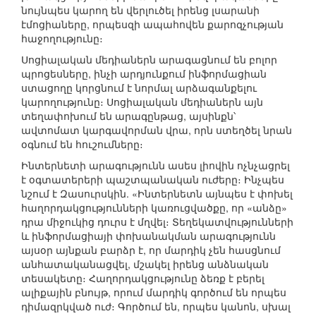
նույնպես կարող են վերլուծել իրենց լսարանի
էմոցիաները, որպեսզի ապահովեն քարոզչության
հաջողությունը։
Սոցիալական մեդիաներն արագացնում են բոլոր
պրոցեսները, ինչի արդյունքում ինֆորմացիան
ստացողը կորցնում է նորմալ արձագանքելու
կարողությունը։ Սոցիալական մեդիաներն այն
տեղափոխում են արագընթաց, այսինքն՝
ավտոմատ կարգավորման վրա, որն ստեղծել նրան
օգնում են հուշումները։
Ինտերնետի արագությունն ասես լիովին ոչնչացրել
է օգտատերերի պաշտպանական ուժերը։ Ինչպես
նշում է Զասուրսկին. «Ինտերնետն այնպես է փոխել
հաղորդակցությունների կառուցվածքը, որ «անձը»
դրա միջուկից դուրս է մղվել։ Տեղեկատվությունների
և ինֆորմացիայի փոխանակման արագությունն
այսօր այնքան բարձր է, որ մարդիկ չեն հասցնում
անհատականացվել, մշակել իրենց անձնական
տեսակետը։ Հաղորդակցությունը ձեռք է բերել
ալիքային բնույթ, որում մարդիկ գործում են որպես
դիմազրկված ուժ։ Գործում են, որպես կանոն, սխալ