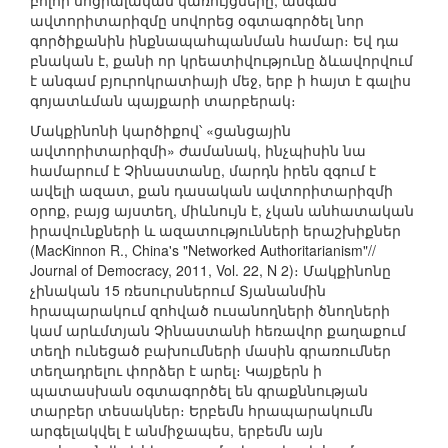
բոլոր սոցիալական կառույցները, անգամ
ավտորիտարիզմը սովորեց օգտագործել նոր
գործիքանին ինքնապահպանման համար։ Եվ դա
բնական է, քանի որ կրեատիվությունը ձևավորվում
է անգամ բյուրոկրատիայի մեջ, երբ ի հայտ է գալիս
գոյատևման պայքարի տարբերակ։
Մակքինոնի կարծիքով՝ «ցանցային
ավտորիտարիզմի» ժամանակ, ինչպիսին նա
համարում է Չինաստանը, մարդն իրեն զգում է
ավելի ազատ, քան դասական ավտորիտարիզմի
օրոք, բայց այստեղ, միևնույն է, չկան անհատական
իրավունքների և ազատությունների երաշխիքներ
(MacKinnon R., China's "Networked Authoritarianism"//
Journal of Democracy, 2011, Vol. 22, N 2)։ Մակքինոնը
չինական 15 ռեսուրսներում Տյանանմին
հրապարակում զոհված ուսանողների ծնողների
կամ արևմտյան Չինաստանի հեռավոր քաղաքում
տեղի ունեցած բախումների մասին գրառումներ
տեղադրելու փորձեր է արել։ Կայքերն ի
պատասխան օգտագործել են գրաքննության
տարբեր տեսակներ։ Երբեմն հրապարակումն
արգելակվել է անմիջապես, երբեմն այն