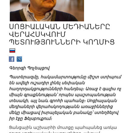
ՍՈՑԻԱԼԱԿԱՆ ՄԵԴԻԱՆԵՐԸ
ՎԵՐԱՀՍԿՎՈՒՄ
ՊԵՏՈՒԹՅՈՒՆՆԵՐԻ ԿՈՂՄԻՑ
Գեորգի Պոչեպցով
Պատերազմը, հակամարտությունը միշտ ստիպում
են ավելի ուշադիր լինել սեփական
հաղորդակցությունների հանդեպ։ Առաջ է գալիս ոչ
միայն գրաքննության՝ որպես պաշտպանության
տեսակի, այլ նաև գրոհի պահանջ։ Սոցիալական
մեդիաների վերահսկողությանն առաջիններից
մեկը միացավ իսրայելական բանակը՝ ստեղծելով
իր էջը Ֆեյսբուքում։
Ցանցային աշխարհի մուտքը պահպանեց առկա