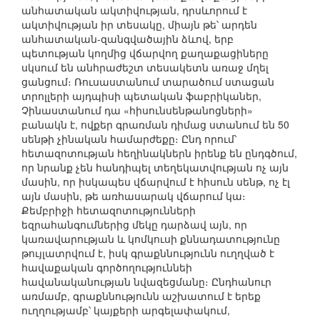
անհատական ակտիվության, դրսևորում է
ակտիվության իր տեսակը, միայն թե՝ արդեն
անհատական-զանգվածային ձևով, երբ
պետության կողմից վճարվող քաղաքացիները
սկսում են անհրաժեշտ տեսակետն առաջ մղել
ցանցում։ Ռուսաստանում տարածում ստացան
տրոլլերի այդպիսի պետական ֆաբրիկաներ,
Չինաստանում դա «հիսունսենթանոցների»
բանակն է, ովքեր գրառման դիմաց ստանում են 50
սենթի չինական համարժեքը։ Ընդ որում՝
հետազոտության հեղինակներն իրենք են ընդգծում,
որ նրանք չեն հանդիպել տեղեկատվության ոչ այն
մասին, որ իսկապես վճարվում է հիսուն սենթ, ոչ էլ
այն մասին, թե առհասարակ վճարում կա։
Քեմբրիջի հետազոտությունների
եզրահանգումներից մեկը դարձավ այն, որ
կառավարության և կոմկուսի քննադատությունը
թույլատրվում է, իսկ գրաքննությունն ուղղված է
հավաքական գործողություննեի
հավանականության նվազեցմանը։ Ընդհանուր
առմամբ, գրաքննությունն աշխատում է երեք
ուղղությամբ՝ կայքերի արգելափակում,