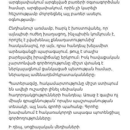
արգելափակում արգելված բառերի օգտագործման
համար, արգելափակում, որին չի կարելի
հեշտությամբ մոլորեցնել այլ բառեր ասելու
օգնությամբ։
Ընդհանուր առմամբ, հարկ է խոստովանել, որ
այնպիսի ուժեղ խաղացող, ինչպիսին կոմկուսն է,
որոշել է չվախենալ քննադատությունից՝
հասկանալով, որ այն, դրա հանդեպ խելամիտ
արձագանքի պարագայում, թույլ է տալիս
բարելավել իրավիճակը երկրում։ Իսկ հավաքական
չարտոնված գործողությունը միշտ վտանգ է
ներկայացնում ցանկացած պետության համար,
ներառյալ ամենադեմոկրատականները։
Պատերազմը, հակամարտությունը միշտ ստիպում
են ավելի ուշադիր լինել սեփական
հաղորդակցությունների հանդեպ։ Առաջ է գալիս ոչ
միայն գրաքննության՝ որպես պաշտպանության
տեսակի, այլ նաև գրոհի պահանջ։ Գրոհը
խափանում է հակառակորդի ապագա պոտենցիալ
գործողությունները։
Ի դեպ, սոցիալական մեդիաների