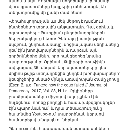
պահպանվել է հետագա մոդերացիայի համար,
մյուս գրառումները կայքերից անհետացել են
տեղադրումից մի քանի ժամ հետո։
Վերահսկողության ևս մեկ մեթոդ է դառնում
ինտերնետի տեղային անջատումը։ Դա, օրինակ,
օգտագործել է Թուրքիան ընդդիմադիրներին
ձերբակալելուց հետո։ Թեև այդ խռովության
սկզբում, ընդհակառակը, սոցիալական մեդիաները
դեմ էին խռովարարներին և դարձան այն
գործոններից մեկը, որը հանգեցրեց նրանց
պարտությանը։ Օրինակ, Թվիթերի թրաֆիկն
ավելացավ 35 անգամ, երբ օգտատերերը կես
միլիոն թվիթ տեղադրեցին ընդդեմ խռովարարների՝
կեսգիշերից սկսած մինչև առավոտյան ժամը չորսը
(Esen B. a.o. Turkey: how the coup failed // Journal of
Democracy, 2017, Vol. 28, N 1)։ Մզկիթները
բարձրախոսների միջոցով աղոթքներ էին
հնչեցնում, որոնք բողոքի և համախմբվելու կոչեր
էին պարունակում, և դրա տեսագրությունը
հայտնվեց Youtube-ում՝ տարօրինակ կերպով
համադրելով անցյալն ու ներկան։
Պետությունն, ի պատասխան քաղաքացիների