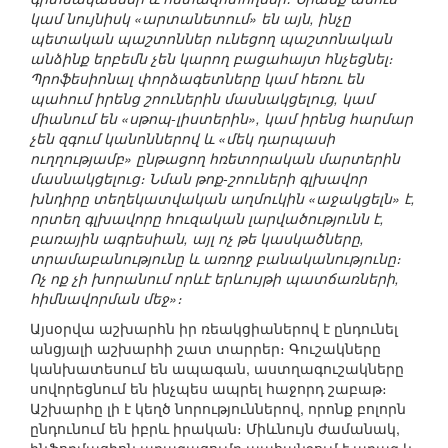
կամ նույնիսկ «արտանետում» են այն, ինչը
պետական պաշտոններ ունեցող պաշտոնական
անձինք երբեմն չեն կարող բացահայտ հնչեցնել։
Պրոֆեսիոնալ փորձագետները կամ հեռու են
պահում իրենց շոուներին մասնակցելուց, կամ
միանում են «սթոպ-լիստերին», կամ իրենց հարմար
չեն զգում կանոններով և «մեկ դարպասի
ուղղությամբ» ընթացող հռետորական մարտերին
մասնակցելուց։ Նման թոք-շոուների գլխավոր
խնդիրը տեղեկատվական աղմուկին «աջակցելն» է,
որտեղ գլխավորը հուզական լարվածությունն է,
բառային ագրեսիան, այլ ոչ թե կասկածները,
տրամաբանությունը և առողջ բանականությունը։
Ոչ ոք չի խորանում որևէ երևույթի պատճառների,
հիմնավորման մեջ»։
Այսօրվա աշխարհն իր ռեակցիաներով է ընդունել
անցյալի աշխարհի շատ տարրեր։ Գուշակները
կանխատեսում են ապագան, աստղագուշակները
սովորեցնում են ինչպես ապրել հաջորդ շաբաթ։
Աշխարհը լի է կեղծ նորություններով, որոնք բոլորն
ընդունում են իբրև իրական։ Միևնույն ժամանակ,