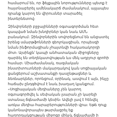
համարում են, որ ֆեյքային նորությունները պետք է
հայտնաբերել ամենակարճ ժամանակում, այլապես
դրանք կարող են վիրուսներ տարածել
ինտերնետով։
Զինվորների բջջայինների օգտագործման հետ
կապված նման խնդիրներ կան նաև ԱՄՆ
բանակում։ Զինվորներին սովորեցնում են անջատել
իրենց սմարթֆոնների գեոլոկացիան, որպեսզի
նման ինֆորմացիան չհայտնվի հակառակորդի
մոտ։ Այսինքն՝ կապի անհատական միջոցները
դարձել են տեղեկատվության ևս մեկ աղբյուր գրոհի
համար։ Միաժամանակ, ռազմական
ինստիտուտների մակարդակով կան սոցիալական
ցանցերում աշխատանքի դասընթացներ և
ձեռնարկներ, որոնցում, օրինակ, ասվում է այն, ինչը
հաճախ ընդգծվում է նաև խաղաղ կյանքում.
«Սոցիալական մեդիաները չեն կարող
օգտագործվել և սեփական լսարան չի կարելի
ստանալ ճգնաժամի կեսին։ Ավելի լավ է հենվել
առկա մեդիա-հարաբերությունների վրա։ Եթե դուք
կանոնավորապես թարմացրել եք
հաղորդակցության միջոցը մինչև ճգնաժամի ի