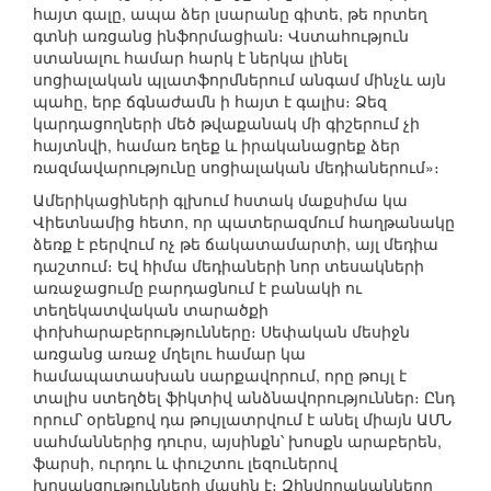
հայտ գալը, ապա ձեր լսարանը գիտե, թե որտեղ
գտնի առցանց ինֆորմացիան։ Վստահություն
ստանալու համար հարկ է ներկա լինել
սոցիալական պլատֆորմներում անգամ մինչև այն
պահը, երբ ճգնաժամն ի հայտ է գալիս։ Ձեզ
կարդացողների մեծ թվաքանակ մի գիշերում չի
հայտնվի, համառ եղեք և իրականացրեք ձեր
ռազմավարությունը սոցիալական մեդիաներում»։
Ամերիկացիների գլխում հստակ մաքսիմա կա
Վիետնամից հետո, որ պատերազմում հաղթանակը
ձեռք է բերվում ոչ թե ճակատամարտի, այլ մեդիա
դաշտում։ Եվ հիմա մեդիաների նոր տեսակների
առաջացումը բարդացնում է բանակի ու
տեղեկատվական տարածքի
փոխհարաբերությունները։ Սեփական մեսիջն
առցանց առաջ մղելու համար կա
համապատասխան սարքավորում, որը թույլ է
տալիս ստեղծել ֆիկտիվ անձնավորություններ։ Ընդ
որում՝ օրենքով դա թույլատրվում է անել միայն ԱՄՆ
սահմաններից դուրս, այսինքն՝ խոսքն արաբերեն,
ֆարսի, ուրդու և փուշտու լեզուներով
խոսակցությունների մասին է։ Զինվորականները