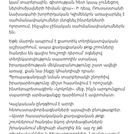
կամ տարերային, գիտության հետ կապ չունեցող
ներմուծյալների հիման վրա»։ Ի դեպ, Ռուսաստանի
նախագահի խորհրդական Կլիմենկոն առաջարկել է
սահմանափակումներ մտցնել ինտերնետի
ոլորտում, ինչպես չինական սահմանափակումներն
են։
Եթե մարդն ապրում է քաոտիկ տեղեկատվական
աշխարհում, ապա քաղաքական թոք-շոուները
հանդես են գալիս հուշողի դերում՝ օգնելով
տեղեկատվություն սպառողին ստանալ
իրադարձության մեկնաբանությունը շատ ավելի
առաջ, քան նա ինքը կհանդիպի դրան։
Պրոպագանդայի նման տարբերակի շնորհիվ
իրադարձությունը միշտ հայտնվում է որոշակի
ինտերպրետացիոն «կոկոնի» մեջ, ինչն արդյունքում
սպառողի արձագանքը դարձնում է ավտոմատ։
Կաչկաևան ընդգծում է արդի
հեռուստափորձագետների այսպիսի բնութագրեր.
«Այսօր հասարակական-քաղաքական թոք-
շուոներում հանդես եկող փորձագետներն
իրականում մեդիայի մարդիկ են, այլ ոչ թե
գիտնականներ և հետազոտողներ։ Նրանք ասում