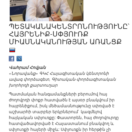
ՊԵՏԱԿԱՆԱԿԵՆՏՐՈՆՈՒԹՅՈՒՆԸ`
ՀԱՅՐԵՆԻՔ-ՍՓՅՈՒՌՔ
ՄԻԱՍՆԱԿԱՆՈՒԹՅԱՆ ԱՌԱՆՑՔ
Վահրամ Հովյան
«Նորավանք» ԳԿՀ Հայագիտական կենտրոնի
ավագ փորձագետ, Գիտական-փորձագիտական
խորհրդի քարտուղար
Պատմական հանգամանքների բերումով հայ
ժողովրդի փոքր հատվածն է այսօր բնակվում իր
հայրենիքում, իսկ մեծամասնությունը սփռված է
աշխարհի տարբեր երկրներում` կազմելով
հայկական սփյուռքը: Փաստորեն, հայ ժողովուրդը
հատվածավորված է Հայաստանում բնակվող և
սփյուռքի հայերի միջև: Սփյուռքն իր հերթին չի