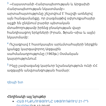
3
«Հայաստանի Հանրապետության և Արցախի
Հանրապետության նկատմամբ»
արտահայտությունը շեշտվում է՝ հաշվի առնելով
այն հանգամանքը, որ բազմաթիվ սփյուռքահայեր
աչքի են ընկնում բարձր պետական
մտածողությամբ իրենց բնակության վայր
հանդիսացող երկրների (Իրան, Ֆրան¬սիա և այլն)
նկատմամբ:
4
Ուշագրավ է հատկապես արևմտահայերի ներքին
կյանքը կարգավորող Ազգային
սահմանադրությունը (1963թ.) Օսմանյան
կայսրությունում:
5
Ինչը չափազանց կարևոր նշանակություն ունի ՀՀ
ազգային անվտանգության համար:
դեպի ետ
Հեղինակի այլ նյութեր
ՀԱՅ ԻՆՔՆՈՒԹՅՈՒՆԸ ՍՓՅՈՒՌՔՈՒՄ 21-ՐԴ
ԴԱՐՈՒՄ
[18.12.2018]