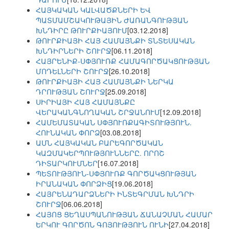
ՀԱՅԿԱԿԱՆ ԿԱԼՎԱԾՔՆԵՐԻ ԵՎ
ՊԱՏՄԱՄՇԱԿՈՒԹԱՅԻՆ ԺԱՌԱՆԳՈՒԹՅԱՆ
ԽՆԴԻՐԸ ԹՈՒՐՔԻԱՅՈՒՄ
[03.12.2018]
ԹՈՒՐՔԻԱՅԻ ՀԱՅ ՀԱՄԱՅՆՔԻ ՏՆՏԵՍԱԿԱՆ
ԽՆԴԻՐՆԵՐԻ ՇՈՒՐՋ
[06.11.2018]
ՀԱՅՐԵՆԻՔ-ՍՓՅՈՒՌՔ ՀԱՄԱԳՈՐԾԱԿՑՈՒԹՅԱՆ
ՄՈԴԵԼՆԵՐԻ ՇՈՒՐՋ
[26.10.2018]
ԹՈՒՐՔԻԱՅԻ ՀԱՅ ՀԱՄԱՅՆՔԻ ՆԵՐԿԱ
ԴՐՈՒԹՅԱՆ ՇՈՒՐՋ
[25.09.2018]
ՍԻՐԻԱՅԻ ՀԱՅ ՀԱՄԱՅՆՔԸ
ՎԵՐԱԿԱՆԳՆՈՂԱԿԱՆ ՇՐՋԱՆՈՒՄ
[12.09.2018]
ՀԱՄԵՄԱՏԱԿԱՆ ՍՓՅՈՒՌՔԱԳԻՏՈՒԹՅՈՒՆ.
ՀՈՒՆԱԿԱՆ ՓՈՐՁ
[03.08.2018]
ԱՄՆ ՀԱՅԿԱԿԱՆ ԲԱՐԵԳՈՐԾԱԿԱՆ
ԿԱԶՄԱԿԵՐՊՈՒԹՅՈՒՆՆԵՐԸ. ՈՐՈՇ
ԴԻՏԱՐԿՈՒՄՆԵՐ
[16.07.2018]
ՊԵՏՈՒԹՅՈՒՆ-ՍՓՅՈՒՌՔ ԳՈՐԾԱԿՑՈՒԹՅԱՆ
ԻՐԱՆԱԿԱՆ ՓՈՐՁԻՑ
[19.06.2018]
ՀԱՅՐԵՆԱԴԱՐՁՆԵՐԻ ԻՆՏԵԳՐՄԱՆ ԽՆԴՐԻ
ՇՈՒՐՋ
[06.06.2018]
ՀԱՅՈՑ ՑԵՂԱՍՊԱՆՈՒԹՅԱՆ ՃԱՆԱՉՄԱՆ ՀԱՄԱՐ
ԵՐԿՈՒ ԳՈՐԾՈՆ ԳՈՅՈՒԹՅՈՒՆ ՈՒՆԻ
[27.04.2018]