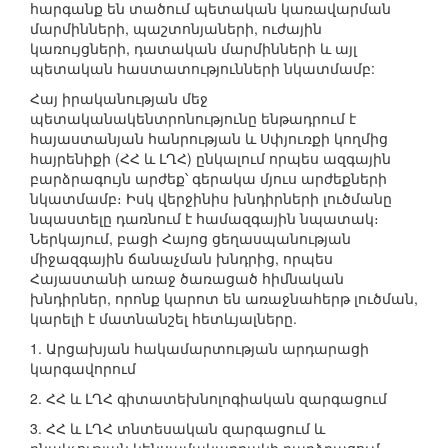
հարգանք են տածում պետական կառավարման
մարմինների, պաշտոնյաների, ուժային
կառույցների, դատական մարմինների և այլ
պետական հաստատությունների նկատմամբ:
Հայ իրականության մեջ
պետականակենտրոնությունը ենթադրում է
հայաստանյան հանրության և Սփյուռքի կողմից
հայրենիքի (ՀՀ և ԼՂՀ) ընկալում որպես ազգային
բարձրագույն արժեք՝ գերակա մյուս արժեքների
նկատմամբ։ Իսկ վերջինիս խնդիրների լուծմանը
նպաստելը դառնում է համազգային նպատակ։
Ներկայում, բացի Հայոց ցեղասպանության
միջազգային ճանաչման խնդրից, որպես
Հայաստանի առաջ ծառացած հիմնական
խնդիրներ, որոնք կարոտ են առաջնահերթ լուծման,
կարելի է մատնանշել հետևյալները.
1. Արցախյան հակամարտության արդարացի
կարգավորում
2. ՀՀ և ԼՂՀ գիտատեխնոլոգիական զարգացում
3. ՀՀ և ԼՂՀ տնտեսական զարգացում և