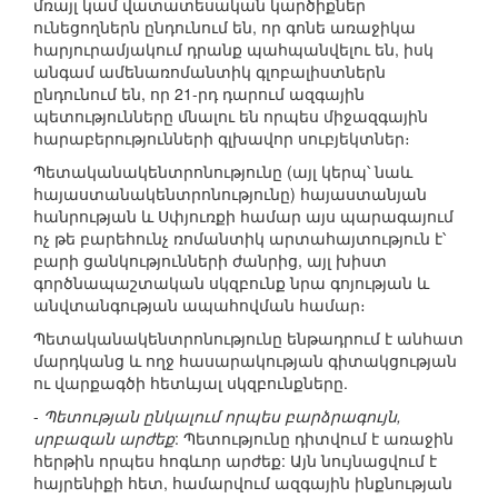
մռայլ կամ վատատեսական կարծիքներ
ունեցողներն ընդունում են, որ գոնե առաջիկա
հարյուրամյակում դրանք պահպանվելու են, իսկ
անգամ ամենառոմանտիկ գլոբալիստներն
ընդունում են, որ 21-րդ դարում ազգային
պետությունները մնալու են որպես միջազգային
հարաբերությունների գլխավոր սուբյեկտներ։
Պետականակենտրոնությունը (այլ կերպ՝ նաև
հայաստանակենտրոնությունը) հայաստանյան
հանրության և Սփյուռքի համար այս պարագայում
ոչ թե բարեհունչ ռոմանտիկ արտահայտություն է՝
բարի ցանկությունների ժանրից, այլ խիստ
գործնապաշտական սկզբունք նրա գոյության և
անվտանգության ապահովման համար։
Պետականակենտրոնությունը ենթադրում է անհատ
մարդկանց և ողջ հասարակության գիտակցության
ու վարքագծի հետևյալ սկզբունքները.
-
Պետության ընկալում որպես բարձրագույն,
սրբազան արժեք
: Պետությունը դիտվում է առաջին
հերթին որպես հոգևոր արժեք: Այն նույնացվում է
հայրենիքի հետ, համարվում ազգային ինքնության