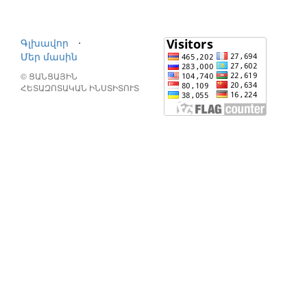
Գլխավոր
⋅
Մեր մասին
© ՑԱՆՑԱՅԻՆ
ՀԵՏԱԶՈՏԱԿԱՆ ԻՆՍՏԻՏՈՒՏ