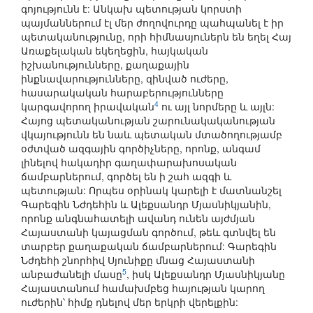
գոյությունն է: Անկախ պետության կորստի
պայմաններում էլ մեր ժողովուրդը պահպանել է իր
պետականությունը, որի հիմնասյուներն են եղել Հայ
Առաքելական եկեղեցին, հայկական
իշխանությունները, քաղաքային
ինքնավարությունները, զինված ուժերը,
հասարակական հարաբերությունները
4
կարգավորող իրավական
ու այլ նորմերը և այլն:
Հայոց պետականության շարունակականության
վկայությունն են նաև պետական մտածողությամբ
օժտված ազգային գործիչները, որոնք, անգամ
լինելով հակադիր գաղափարախոսական
ճամբարներում, գործել են ի շահ ազգի և
պետության: Որպես օրինակ կարելի է մատնանշել
Գարեգին Նժդեհին և Ալեքսանդր Մյասնիկյանին,
որոնք անգնահատելի ավանդ ունեն այժմյան
Հայաստանի կայացման գործում, թեև գտնվել են
տարբեր քաղաքական ճամբարներում: Գարեգին
Նժդեհի շնորհիվ Սյունիքը մնաց Հայաստանի
5
անբաժանելի մասը
, իսկ Ալեքսանդր Մյասնիկյանը
Հայաստանում համախմբեց հայության կարող
ուժերին՝ հիմք դնելով մեր երկրի վերելքին: