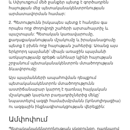
և Սփյուռքում մեծ ջանքեր պետք է գործադրեն
հայության մեջ պետականակենտրոնության
արմատավորման համար:
2. Պետությունն իսկապես պետք է հանդես գա
որպես ողջ ժողովրդի շահերի արտահայտիչ և
պաշտպան: Պետական կառավարումը,
քաղաքականության մշակումը և իրականացումը
պետք է բխեն ողջ հայության շահերից: Առանց այս
երկրորդ պայմանի՝ միայն առաջին պայմանի
առկայությամբ գրեթե անհնար կլինի հայության
շրջանում պետականակենտրոն մտածողության
ձևավորումը:
Այս պայմանների ապահովման դեպքում
պետականակենտրոն մտածողությունն
աստիճանաբար կարող է դառնալ հայկական
մշակույթի կարևոր բաղադրիչներից մեկը՝
նպաստելով ազգի համախմբմանն (կոնսոլիդացիա)
ու ազգային ինքնագիտակցության վերելքին:
Ամփոփում
Պետականակենտրոնության սկզբունքը, դառնալով