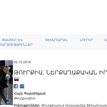
ՓԱՍՏԵՐ ԵՎ
ՏԵՍԱԴԱՐԱՆ
ԼՈՒՐԵՐ
Ա
ԴԱՐՁՈՒԹՅՈՒՆՆԵՐ
03.10.2016
ԹՈՒՐՔԻԱ. ՆԵՐՔԱՂԱՔԱԿԱՆ Ի
Հայկ Գաբրիելյան
Թուրքագետ
Բռնություններ.
Թուրքիայում ընդլայնվեց ֆինանսակ