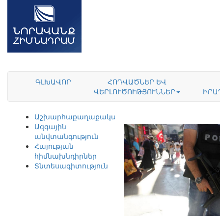
ԳԼԽԱՎՈՐ
ՀՈԴՎԱԾՆԵՐ ԵՎ
ՎԵՐԼՈՒԾՈՒԹՅՈՒՆՆԵՐ
ԻՐԱ
Աշխարհաքաղաքականություն
Ազգային
անվտանգություն
Հայության
հիմնախնդիրներ
Տնտեսագիտություն