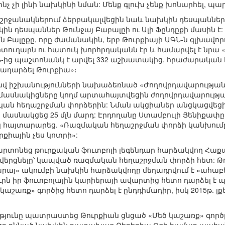
ինչ չի լինի նախկինի նման: Մենք գլուխ չենք խոնարհել, պար
շրջանակներում ձերբակալվեցին նաև նախկին դեսպաններ
ին դեսպաններ Թունջայ Բաբալըի ու Ալի Ֆընդըքի մասին է:
 Բալըքը, որը ժամանակին, երբ Թուրքիայի ԱԳՆ-ն գլխավորո
ղարն ու հատուկ խորհրդականն էր և համարվել է նրա «աջ 
ԳՆ-ից պաշտոնանկ է արվել 332 աշխատակից, հրաժարական 
րադարձել Թուրքիա»։
ցավ իշխանությունների նախաձեռնած «Ժողովրդավարությա
ն մասնակիցները կողմ արտահայտվեցին ժողովրդավարությ
ն հեղաշրջման փորձերին: Նման ակցիաներ անցկացվեցին
բ մասնակցեց 25 մլն մարդ: Էրդողանը Ստամբուլի Յենիք
այտարարեց. «Ռազմական հեղաշրջման փորձի կանխումը ց
ուրքիային չես կոտրի»:
ոնեց թուրքական ֆուտբոլի լեգենդար հարձակվող Հաքան Շ
 վերցնելը՝ կապված ռազմական հեղաշրջման փորձի հետ: Թ
րայ» ակումբի նախկին հարձակվողը մեղադրվում է «ահա
քյուրն իր ֆուտբոլային կարիերայի ավարտից հետո դարձել 
կաշառք» գործից հետո դարձել է ընդդիմադիր, իսկ 2015թ. լք
յունը պատրաստեց Թուրքիան ցնցած «Մեծ կաշառք» գոր