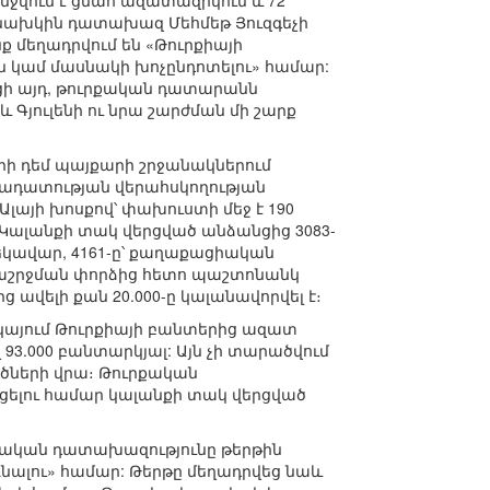
ջվում է ցմահ ազատազրկում և 72
 նախկին դատախազ Մեհմեթ Յուզգեչի
ք մեղադրվում են «Թուրքիայի
ն կամ մասնակի խոչընդոտելու» համար:
ացի այդ, թուրքական դատարանն
Գյուլենի ու նրա շարժման մի շարք
րի դեմ պայքարի շրջանակներում
արադատության վերահսկողության
լայի խոսքով՝ փախուստի մեջ է 190
. «Կալանքի տակ վերցված անձանցից 3083-
ղեկավար, 4161-ը՝ քաղաքացիական
եղաշրջման փորձից հետո պաշտոնանկ
ից ավելի քան 20.000-ը կալանավորվել է։
այում Թուրքիայի բանտերից ազատ
93.000 բանտարկյալ: Այն չի տարածվում
ծների վրա։ Թուրքական
ցելու համար կալանքի տակ վերցված
տական դատախազությունը թերթին
ռնալու» համար: Թերթը մեղադրվեց նաև