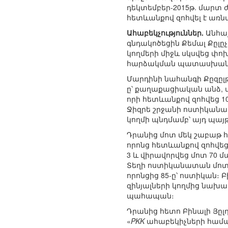
դեկտեմբեր-2015թ. մարտ
հետևանքով զոհվել է առն
Ահաբեկչություններ.
Անհայ
գնդակոծեցին Քեմալ Քըլը
կողմերի միջև սկսվեց փո
հարձակման պատասխանատվո
Մարդինի նահանգի Քըզըլթե
ը՝ քաղաքացիական անձ, վ
որի հետևանքով զոհվեց 1
Ջիզրե շրջանի ոստիկանատ
կողմի պնդմամբ՝ այդ պայ
Դրանից մոտ մեկ շաբաթ հե
որոնց հետևանքով զոհվեց
3 և վիրավորվեց մոտ 70 մ
Տեղի ոստիկանատան մոտ պ
որոնցից 85-ը՝ ոստիկան։
զինյալների կողմից նախ
պահապան։
Դրանից հետո Բինալի Յը
«
PKK
ահաբեկիչների համար 