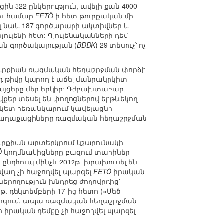
ին 322 ընկերություն, ավելի քան 4000
լու համար
FETÖ
-ի հետ թուրքական մի
ել նաև 187 գործարարի ակտիվներ և
յուլենի հետ: Գյուլենականների դեմ
ն գործակալության (
BDDK
) 29 տեսուչ՝ ոչ
ուրքիան ռազմական հեղաշրջման փորձի
յդ թիվը կարող է աճել մանրակրկիտ
 այցերը մեր երկիր: Դժբախտաբար,
վքեր տեսել են փողոցներով երթևեկող
ամկետ հեռանկարում կավելացնի
ի քաղաքացիները ռազմական հեղաշրջման
ւրքիան արտերկրում կշարունակի
Ö
կողմնակիցները բազում տարիներ
ընդհուպ մինչև 2012թ. խրախուսել են
 վաղ չի հաջողվել պարզել
FETÖ
իրական
երողություն խնդրեց ժողովրդից՝
 դեկտեմբերի 17-ից հետո («Մեծ
արգում, ապա ռազմական հեղաշրջման
 իրական դեմքը չի հաջողվել պարզել