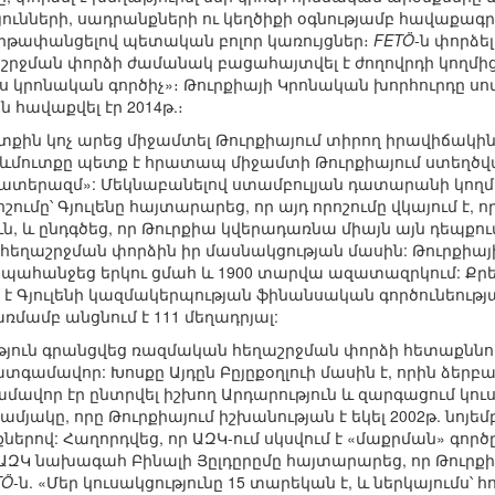
ւնների, սադրանքների ու կեղծիքի օգնությամբ հավաքագրել
երթափանցելով պետական բոլոր կառույցներ։
FETÖ
-ն փորձե
րջման փորձի ժամանակ բացահայտվել է ժողովրդի կողմից
ս կրոնական գործիչ»։ Թուրքիայի Կրոնական խորհուրդը սո
 հավաքվել էր 2014թ.։
ուտքին կոչ արեց միջամտել Թուրքիայում տիրող իրավիճակի
րևմուտքը պետք է հրատապ միջամտի Թուրքիայում ստեղծվա
տերազմ»: Մեկնաբանելով ստամբուլյան դատարանի կողմի
շումը՝ Գյուլենը հայտարարեց, որ այդ որոշումը վկայում է,
, և ընդգծեց, որ Թուրքիա կվերադառնա միայն այն դեպքու
հեղաշրջման փորձին իր մասնակցության մասին: Թուրքիա
ր պահանջեց երկու ցմահ և 1900 տարվա ազատազրկում: Քրեա
է Գյուլենի կազմակերպության ֆինանսական գործունեության
առմամբ անցնում է 111 մեղադրյալ:
ուն գրանցվեց ռազմական հեղաշրջման փորձի հետաքննու
ամավոր: Խոսքը Այդըն Բըյըքօղլուի մասին է, որին ձերբակ
վոր էր ընտրվել իշխող Արդարություն և զարգացում կուսա
ամյակը, որը Թուրքիայում իշխանության է եկել 2002թ. նո
նքներով: Հաղորդվեց, որ ԱԶԿ-ում սկսվում է «մաքրման» գ
ԱԶԿ նախագահ Բինալի Յըլդըրըմը հայտարարեց, որ Թուրքիա
TÖ
-ն. «Մեր կուսակցությունը 15 տարեկան է, և ներկայումս՝ 