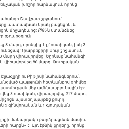
եկչական խոշոր հարձակում, որոնց
 նահանգի Շավշատ շրջանում
հները պատասխան կրակ բացեցին, և
ժեցին միջադեպից:
PKK
-ն ստանձնեց
լըչդարօղլուն:
3 մարդ, որոնցից 1-ը՝ ոստիկան, իսկ 2-
ունեցավ Դիարբեքիրի Սուր շրջանում,
 13 մարդ վիրավորվեց: Շըրնաք նահանգի
և վիրավորվեց 86 մարդ: Թուրքական
Էլյազըղի ու Բիթլիսի նահանգներում,
րանցված պայթյունի հետևանքով զոհվեց
 պատմության մեջ ամենաարյունալին էր:
եց 3 ոստիկան, վիրավորվեց 217 մարդ,
միջոցն այստեղ պայթեց քուրդ
 5 զինվորական և 1 գյուղական
ալիքի մակարդակի բարձրացման մասին.
րի հարցն» է: Այդ էթնիկ քրդերը, որոնք