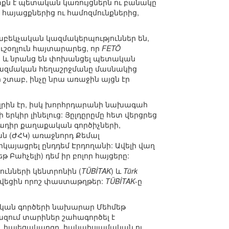
րտքն է պետական կառույցներն ու բանակը
ն հայացքներից ու համոզմունքներից,
աբեկչական կազմակերպություններ են,
ուշօղլուն հայտարարեց, որ
FETÖ
 և նրանց են փոխանցել պետական
ն ռազմական հեղաշրջմանը մասնակից
 շտաբ, ինչը նրա առաջին այցն էր
եզրին էր, իսկ խորհրդարանի նախագահ
րկիր լինելուց: Յըլդըրըմը հետ վերցրեց
մադիր քաղաքական գործիչների,
ն (ԺՀԿ) առաջնորդ Քեմալ
երկայացրել ընդդեմ Էրդողանի: Ավելի վաղ
 Բահչելի) դեմ իր բոլոր հայցերը:
ւնների կենտրոնին (
TÜBİTAK
) և
Türk
վվեցին որոշ փաստաթղթեր:
TÜBİTAK
-ը
ական գործերի նախարար Մեհմեթ
բազում տարիներ շահագործել է
 և հայեցակարգը, հակաիսլամական ու