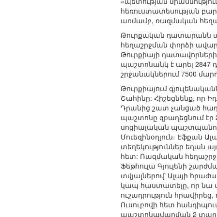
«պետության միասնություն
հեռուստատեսության բարձ
առմամբ, ռազմական հեղաշր
Թուրքական դատարանն 
հեղաշրջման փորձի ավա
Թուրքիայի դատավորների
պաշտոնանկ է արել 2847
շրջանակներում 7500 մարդ
Թուրքիայում գյուլենակ
Շահինը: Հիշեցնենք, որ Ի
Դրանից շատ չանցած հաղո
պաշտոնը զբաղեցնում էր 
սոցիալական պաշտպանությ
Մուեզինօղլուն։ Էֆքան 
տեղեկություններ եղան ա
հետ: Ռազմական հեղաշրջմ
Ֆեթհուլա Գյուլենի շարժմ
տվյալներով՝ Ալայի հրաժ
կապ հաստատելը, որ նա այ
ուշադրություն հրավիրեց,
Ուսուբովի հետ հանդիպում
պաշտոնավարման 2 տարի 