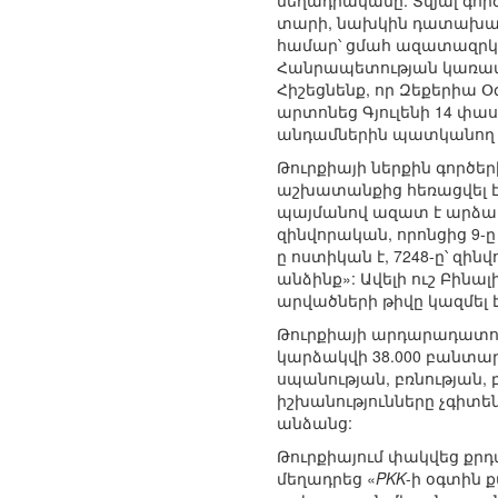
մեղադրականը: Տվյալ գո
տարի, նախկին դատախազ 
համար՝ ցմահ ազատազրկու
Հանրապետության կառավար
Հիշեցնենք, որ Զեքերիա 
արտոնեց Գյուլենի 14 փա
անդամներին պատկանող գ
Թուրքիայի ներքին գործե
աշխատանքից հեռացվել է 
պայմանով ազատ է արձակվ
զինվորական, որոնցից 9-ը
ը ոստիկան է, 7248-ը՝ զ
անձինք»: Ավելի ուշ Բին
արվածների թիվը կազմել է 
Թուրքիայի արդարադատու
կարձակվի 38.000 բանտար
սպանության, բռնության
իշխանությունները չգիտ
անձանց:
Թուրքիայում փակվեց քր
մեղադրեց «
PKK
-ի օգտին 