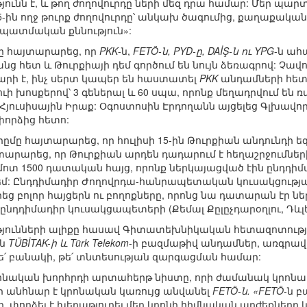
թյունն է, և թող ժողովուրդը ների մեզ դրա համար: Մեր պա
 15-ին ողջ թուրք ժողովուրդը՝ անկախ ծագումից, քաղաքակա
ց պատմական քննություն»:
նը հայտարարեց, որ
PKK
-ն,
FETÖ-ն, PYD-ը, DAİŞ-ն ու YPG
-ն ահ
նց հետ և Թուրքիայի դեմ գործում են նույն ձեռագրով: Չավ
արի է, ինչ սերտ կապեր են հաստատել
PKK
անդամների հետ
ուի խոսքերով՝ 3 գեներալ և 60 սպա, որոնք մեղադրվում ե
 Հյուսիսային Իրաք: Օգոստոսին Էրդողանն այցելեց Գլխավոր
որձից հետո:
ըմը հայտարարեց, որ հուլիսի 15-ին Թուրքիան անդունդի 
րարեց, որ Թուրքիան արդեն դադարում է հեղաշրջումների ե
 մոտ 1500 դատական հայց, որոնք ներկայացված էին ընդդի
դեմ: Ընդդիմադիր Ժողովրդա-հանրապետական կուսակցությա
րեց բոլոր հայցերն ու բողոքները, որոնց նա դատարան էր ն
 ընդդիմադիր կուսակցապետերի (Քեմալ Քըլըչդարօղլու, Դևլեթ
ւթյունների ալիքը հասավ Գիտատեխնիկական հետազոտությո
ին
TÜBİTAK-ի և Türk Telekom
-ի բազմաթիվ անդամներ, առգրա
 թե՛ բանակի, թե՛ տնտեսության զարգացման համար:
րոնական խորհրդի արտահերթ նիստը, որի ժամանակ կրոն
ր անհնար է կրոնական կառույց անվանել
FETÖ-ն. «FETÖ
-ն 
, փորձել է խեղաթյուրել մեր կրոնի հիմնական արժեքները