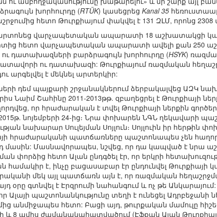
ն ու ամբողջականությունը խաթարելու» և մի շարք այլ բան
րագույն խորհուրդը (
RTÜK
) կասեցրեց
Kanal 35
հեռուստաալ
ջումից հետո Թուրքիայում փակվել է 131 ԶԼՄ, որոնց 230
արտոնեց վարչապետական ապարատի 18 աշխատակցի կալ
րտից հետո վարչապետական ապարատի ավելի քան 250 աշ
 ու դատախազների բարձրագույն խորհուրդը (
HSYK
) ռազմ
 դատավորի ու դատախազի: Թուրքիայում ռազմական հեղաշ
ու արգելվել է մեկնել արտերկիր:
անների դեմ պայքարի շրջանակներում ձերբակալվեց ԱԶԿ ն
դրիս Նաիմ Շահինը 2011-2013թթ. զբաղեցրել է Թուրքիայի 
րդվեց, որ հրաժարական է տվել Թուրքիայի ներքին գործե
2015թ. նոյեմբերի 24-ից։ Նրա փոխարեն ՆԳՆ ղեկավարի պ
ան նախարար Սուլեյման Սոյլուն։ Սոյլուին իր հերթին փ
Ալայի հրաժարականի պատճառները պաշտոնապես չեն հաղորդ
յդ մասին: Մասնավորապես, նշվեց, որ դա կապված է նրա 
ան փորձից հետո Ալան ընդգծել էր, որ երկրի հետախուզու
ան համակիր է, ինչը բացասաբար էր ընդունվել Թուրքիայի 
արականի մեկ այլ պատճառն այն է, որ ռազմական հեղաշրջմ
դ օրը գտնվել է Էրզրումի նահանգում և ոչ թե Անկարայում
 որ Ալայի պաշտոնանկությունը տեղի է ունեցել Ադրբեջանի
ից անմիջապես հետո: Բացի այդ, թուրքական մամուլը հիշեց
և 8 ամիս ժամանակահատվածում (Էֆքան Ալան Թուրքիայի Ն