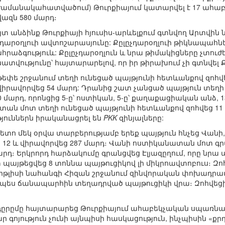
 ժամանակահատվածում) Թուրքիայում կատարվել է 17 ահաբ
վազն 580 մարդ։
տ անձինք Թուրքիայի հյուսիս-արևելքում գտնվող Արտվին
չդարօղլուի ավտոշարասյունը: Քըլըչդարօղլուի թիկնապա
խհրաձգություև: Քըլըչդարօղլուն և նրա թիմակիցները չտու
ւթյունը՝ հայտարարելով, որ իր թիրախում չի գտնվել Քը
փե շրջանում տեղի ունեցած պայթյունի հետևանքով զոհվեց 
իրավորվեց 54 մարդ: Դրանից շատ չանցած պայթյուն տեղի 
0 մարդ, որոնցից 5-ը՝ ոստիկան, 5-ը՝ քաղաքացիական անձ,
ան մոտ տեղի ունեցած պայթյունի հետևանքով զոհվեց 11 
թյուններն իրականացրել են
PKK
զինյալները:
տո մեկ օրվա տարբերությամբ երեք պայթյուն հնչեց Վանի, 
 12 և վիրավորվեց 287 մարդ։ Վանի ոստիկանատան մոտ գ
արդ։ Երկրորդ հարձակումը գրանցվեց Էլյազըղում, որը նրա
այթեցվեց 8 տոննա պայթուցիկով լի միկրոավտոբուս։ Զոհվ
 Բիթլիսի նահանգի Հիզան շրջանում զինվորական փոխադրա
ապես ճանապարհին տեղադրված պայթուցիկի վրա։ Զոհվեցին
լդըրըմը հայտարարեց Թուրքիայում ահաբեկչական սպառն
գոյություն չունի այնպիսի հասկացություն, ինչպիսին «քրդե