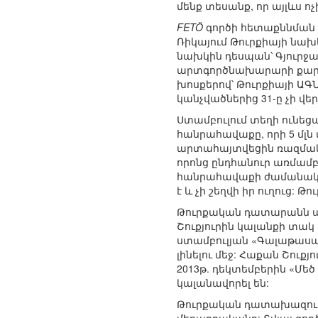
մենք տեսանք, որ այլևս ոչ
FETÖ
գործի հետաքննման 
Ռիկայում Թուրքիայի նախկ
նախկին դեսպան՝ Գյուրջան
արտգործնախարարի քարտու
խոսքերով՝ Թուրքիայի Ա
կանչվածներից 31-ը չի վե
Ստամբուլում տեղի ունե
հանրահավաքը, որի 5 մլ
արտահայտվեցին ռազմակա
որոնց ընդհանուր առմամ
հանրահավաքի ժամանակ հ
է և չի շեղվի իր ուղուց: Թ
Թուրքական դատարանն արտ
Շուքյուրին կալանքի տակ
ստամբուլյան «Գալաթասա
լինելու մեջ: Հաքան Շու
2013թ. դեկտեմբերին «Մեծ 
կալանավորել են:
Թուրքական դատախազութ