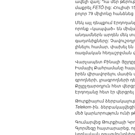
ավելի վաղ: Դա մեր թերու
մաքրել
FETÖ
-ից: Հուլիսի
բոլոր 79 միլիոնը հանձնե
Մեկ այլ դեպքում Էրդողա
որոնք «կապված» են միմյա
անդամներն արդեն մեկ տ
գաղտնիքները: Չավուշօղլ
լինելու համար, փախել են
ռազմական հեղաշրջման փ
Վարչապետ Բինալի Յըլդըր
Իսմայիլ Քահրամանը հայտա
իրեն վիրավորելու մասին
գրողների, լրագրողների 
Քըլըչդարօղլուն հետ վերց
Էրդողանը հետ էր վերցրել
Թուրքիայում ձերբակալո
Telekom
-ին. ձերբակալվեց
մեծ կարևորություն ունի
Գումարվեց Թուրքիայի Կ
Գյորմեզը հայտարարեց, ո
կրոնական զգացմունքները