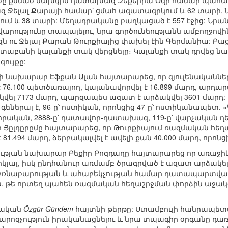
րծը քննած նախկին դատախազ Զեքերիա Օզի համար պահան
Ջելալ Քարայի համար՝ ցմահ ազատազրկում և 62 տարի,
մ և 38 տարի: Մեղադրականը բաղկացած է 557 էջից: Նրան
ությունը տապալելու, նրա գործունեությանն ամբողջովի
Օզն ու Ջելալ Քարան Թուրքիայից փախել էին Գերմանիա: Բ
ստաբանի կալանքի տակ վերցնելը։ Կալանքի տակ դրվեց նաև 
ույքը:
րի նախարար Էֆքան Ալան հայտարարեց, որ գյուլենականնե
76.100 պետծառայող, կալանավորվել է 16.899 մարդ, արդ
ել 7173 մարդ, պարզապես ազատ է արձակվել 3601 մարդ: Ա
 գեներալ է, 96-ը՝ ոստիկան, որոնցից 47-ը՝ ոստիկանապետ
ինվորական, 2888-ը՝ դատավոր-դատախազ, 119-ը՝ վարչական 
ալի Յըլդըրըմը հայտարարեց, որ Թուրքիայում ռազմական հ
81.494 մարդ, ձերբակալվել է ավելի քան 40.000 մարդ, որոնց
թյան նախարար Բեքիր Բոզդաղը հայտարարեց որ առաջիկ
կյալ, իսկ ընդհանուր առմամբ ծրագրված է ազատ արձակել 
, բռնաբարության և ահաբեկչության համար դատապարտվա
են, թե որտեղ պահեն ռազմական հեղաշրջման փորձին աջակ
դական
Özgür Gündem
հայտնի թերթը: Ստամբուլի հանրապե
քարոզչություն իրականացնելու և նրա տպագիր օրգանը դա