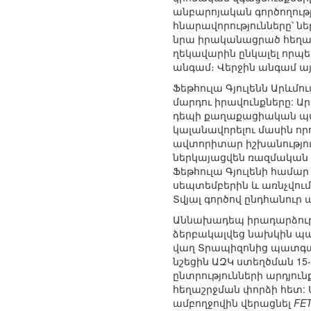
անբարոյական գործողությո
հնարավորությունները՝ ն
նրա իրականացրած հեղաշ
ղեկավարին ընկալել որպե
անգամ։ Վերջին անգամ այն
Ֆեթհուլա Գյուլենն Արևմ
մարդու իրավունքները: Ա
դեպի քաղաքացիական պա
կալանավորելու մասին որո
ավտորիտար իշխանություն
ներկայացվեն ռազմական 
Ֆեթհուլա Գյուլենի համա
սեպտեմբերին և առնչվում 
Տվյալ գործով ընդհանուր 
Աննախադեպ իրադարձությ
ձերբակալվեց նախկին պատգ
վաղ Տրապիզոնից պատգամա
նշեցին ԱԶԿ ստեղծման 15-
ընտրությունների արդյու
հեղաշրջման փորձի հետ: 
ամբողջովին վերացնել
FE