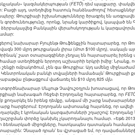
բեկչական» կազմակերպության (
FETÖ
) դեմ պայքարը. փակվեց
: Բացի այդ, ստեղծվեց հատուկ հանձնաժողով՝ հետաքննե
կապերը: Թուրքիայի իշխանությունները ծրագրել են առգրավ
ն գործունեությունը, որոնք, նրանց կարծիքով, կապված են Գ
ձերբակալվեց Բանկային վերահսկողության և կարգավորմա
ամար:
ցերով նախարար Բյուլենթ Թուֆենքչին հայտարարեց, որ Թ
ազն 300 մլրդ թուրքական լիրա (մոտ $100 մլրդ), սակայն ա
Օրինակ՝ շատ օտարազգիներ չեղյալ են հայտարարել իրենց
համար ստեղծեցին երրորդ աշխարհի երկրի իմիջ: Նրանք, ո
շենքի ռմբակոծում, չեն գա Թուրքիա: Այդ ամենը միջնաժ
յի Կենտրոնական բանկի տվյալների համաձայն՝ Թուրքիայ
աբաթվա ընթացքում վաճառել են $10 մլրդ 825 մլն։
րտգործնախարար Մևլյութ Չավուշօղլուն խոստացավ, որ Թո
Թուրքիայի նախագահ Ռեջեփ Էրդողանը հայտարարեց, որ
FET
բ քողարկել են իրենց դեմքը, անգամ մի շարք նախարարներ 
 շարք հարցերում: Էրդողանն ափսոսանք հայտնեց, որ ավելի
ողարկվել է կրոնական կարգախոսների շղարշով: Էրդողանը ն
րջման փորձը կանխել չկարողանալու համար. «Եթե 2013թ.
 մեր ձեռնարկած միջոցները, հատկապես դատական համակ
շտաբային: Չնայած դրան՝ ես վշտացած եմ, որ դավաճանների