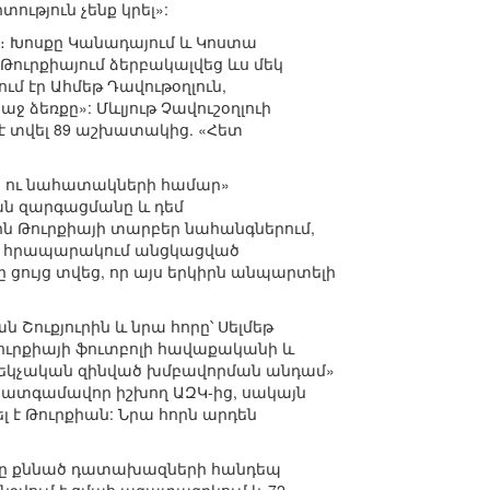
տություն չենք կրել»:
։ Խոսքը Կանադայում և Կոստա
 Թուրքիայում ձերբակալվեց ևս մեկ
ւմ էր Ահմեթ Դավութօղլուն,
ձեռքը»: Մևլյութ Չավուշօղլուի
է տվել 89 աշխատակից. «Հետ
ն ու նահատակների համար»
ան զարգացմանը և դեմ
 Թուրքիայի տարբեր նահանգներում,
ափը հրապարակում անցկացված
ույց տվեց, որ այս երկիրն անպարտելի
ուքյուրին և նրա հորը՝ Սելմեթ
ուրքիայի ֆուտբոլի հավաքականի և
բեկչական զինված խմբավորման անդամ»
է պատգամավոր իշխող ԱԶԿ-ից, սակայն
ել է Թուրքիան: Նրա հորն արդեն
ծը քննած դատախազների հանդեպ