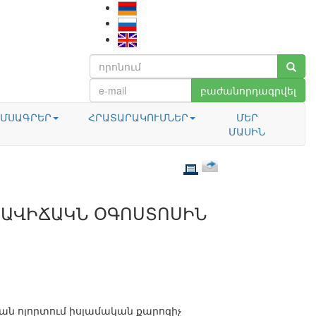
բաժանորդագրվել
ՄՍԱԳՐԵՐ
ՀՐԱՏԱՐԱԿՈՒՄՆԵՐ
ՄԵՐ
ՄԱՍԻՆ
ՐԱՎԻՃԱԿՆ ՕԳՈՍՏՈՍԻՆ
ան ոլորտում իսլամական քարոզիչ