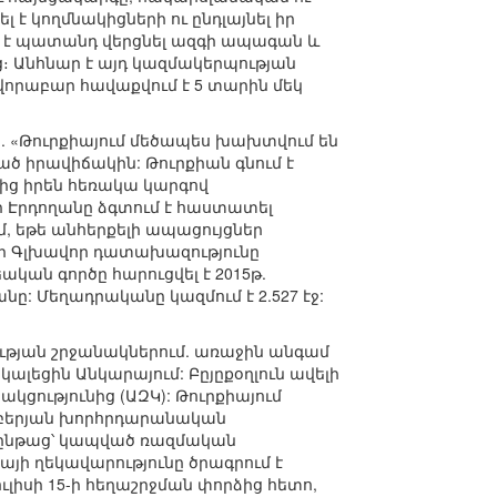
 է կողմնակիցների ու ընդլայնել իր
լ է պատանդ վերցնել ազգի ապագան և
։ Անհնար է այդ կազմակերպության
վորաբար հավաքվում է 5 տարին մեկ
ն. «Թուրքիայում մեծապես խախտվում են
ծ իրավիճակին: Թուրքիան գնում է
ց իրեն հեռակա կարգով
 որ Էրդողանը ձգտում է հաստատել
մ, եթե անհերքելի ապացույցներ
յի Գլխավոր դատախազությունը
կան գործը հարուցվել է 2015թ.
ը: Մեղադրականը կազմում է 2.527 էջ:
թյան շրջանակներում. առաջին անգամ
ալեցին Անկարայում: Բըյըքօղլուն ավելի
կցությունից (ԱԶԿ): Թուրքիայում
յեմբերյան խորհրդարանական
ործընթաց՝ կապված ռազմական
յի ղեկավարությունը ծրագրում է
հուլիսի 15-ի հեղաշրջման փորձից հետո,