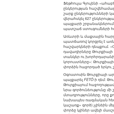
Ֆեթհուլա Գյուլենի «ահա
ընկերության հաշվեհամար
շարք ընկերությունների 
վերահսկել 627 ընկերությա
պայքարի շրջանակներում 
պատշաճ ստուգումների հ
Առևտրի և մաքսային հար
պատճառով կորցրել է առնվ
հաշվարկների դեպքում. «
դավադիրները Թուրքիայի 
տանկեր ու խորհրդարանի 
կորուստները»: Թուրքիա
փորձին հաջորդած երկու շ
Օգոստոսին Թուրքիայի ա
պայքարել
FETÖ
-ի դեմ: 
Թուրքիայում հաջողությամ
նրա գործունեությունը մի
մտադրությունները, որը ք
նախապես ռազմական հեղաշ
կաշառք» գործ) չլինեին
փորձը կլիներ ավելի մաս