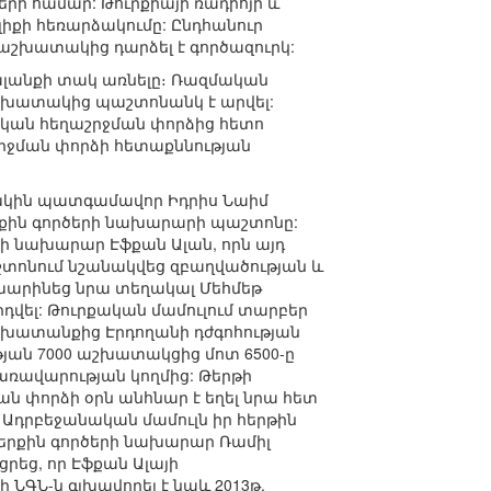
երի համար: Թուրքիայի ռադիոյի և
իքի հեռարձակումը: Ընդհանուր
8 աշխատակից դարձել է գործազուրկ:
անքի տակ առնելը։ Ռազմական
խատակից պաշտոնանկ է արվել:
ական հեղաշրջման փորձից հետո
րջման փորձի հետաքննության
ախկին պատգամավոր Իդրիս Նաիմ
ներքին գործերի նախարարի պաշտոնը:
րի նախարար Էֆքան Ալան, որն այդ
աշտոնում նշանակվեց զբաղվածության և
ոխարինեց նրա տեղակալ Մեհմեթ
վել: Թուրքական մամուլում տարբեր
աշխատանքից Էրդողանի դժգոհության
թյան 7000 աշխատակցից մոտ 6500-ը
կառավարության կողմից: Թերթի
ան փորձի օրն անհնար է եղել նրա հետ
: Ադրբեջանական մամուլն իր հերթին
 ներքին գործերի նախարար Ռամիլ
րեց, որ Էֆքան Ալայի
ԳՆ-ն գլխավորել է նաև 2013թ.