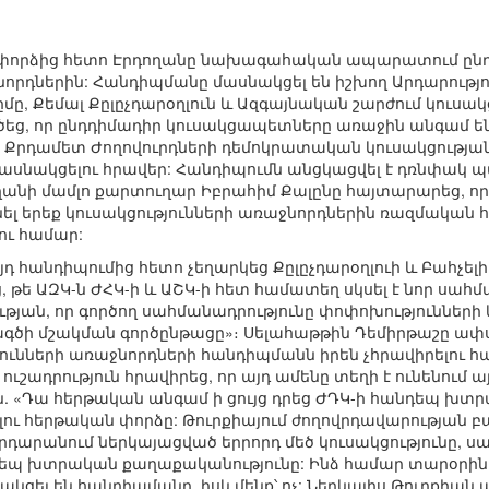
փորձից հետո Էրդողանը նախագահական ապարատում ընդ
ջնորդներին: Հանդիպմանը մասնակցել են իշխող Արդարությո
մը, Քեմալ Քըլըչդարօղլուն և Ազգայնական շարժում կուսակ
գծեց, որ ընդդիմադիր կուսակցապետները առաջին անգամ ե
): Քրդամետ Ժողովուրդների դեմոկրատական կուսակցությա
նակցելու հրավեր: Հանդիպումն անցկացվել է դռնփակ պայ
ղանի մամլո քարտուղար Իբրահիմ Քալընը հայտարարեց, 
տնել երեք կուսակցությունների առաջնորդներին ռազմակա
ու համար:
դ հանդիպումից հետո չեղարկեց Քըլըչդարօղլուի և Բահչելի
ց, թե ԱԶԿ-ն ԺՀԿ-ի և ԱՇԿ-ի հետ համատեղ սկսել է նոր սա
ւթյան, որ գործող սահմանադրությունը փոփոխությունների կ
ծի մշակման գործընթացը»։ Սելահաթթին Դեմիրթաշը ափ
ունների առաջնորդների հանդիպմանն իրեն չհրավիրելու հա
 ուշադրություն հրավիրեց, որ այդ ամենը տեղի է ունենում
են. «Դա հերթական անգամ ի ցույց դրեց ԺԴԿ-ի հանդեպ խ
լու հերթական փորձը: Թուրքիայում ժողովրդավարության բա
հրդարանում ներկայացված երրորդ մեծ կուսակցությունը, սա
դեպ խտրական քաղաքականությունը: Ինձ համար տարօրինակ
կցել են հանդիպմանը, իսկ մենք՝ ոչ: Ներկայիս Թուրքիան այն