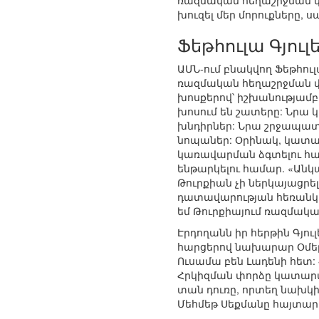
ռազմական հեղաշրջման կո
խուզել մեր մորուքները, ս
Ֆեթհուլա Գյուլ
ԱՄՆ-ում բնակվող Ֆեթհու
ռազմական հեղաշրջման փ
խոսքերով՝ իշխանությամբ
խոսում են շատերը: Նրա կ
խնդիրներ: Նրա շրջապատի
նոպաներ: Օրինակ, կատա
կառավարման ձգտելու հ
ենթարկելու համար. «Անկ
Թուրքիան չի ներկայացրել
դատավարության հեռանկա
եմ Թուրքիայում ռազմակա
Էրդողանն իր հերթին Գյո
հարցերով նախարար Օմեր
Ուսամա բեն Լադենի հետ: 
Հրկիզման փորձը կատարվե
տան դուռը, որտեղ նախկին
Մեհմեթ Սեքմանը հայտարա