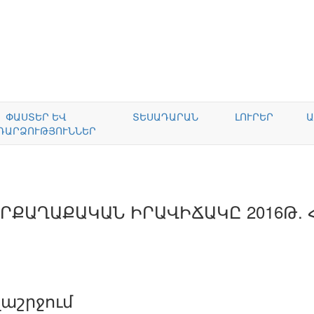
ՓԱՍՏԵՐ ԵՎ
ՏԵՍԱԴԱՐԱՆ
ԼՈՒՐԵՐ
Ա
ԴԱՐՁՈՒԹՅՈՒՆՆԵՐ
ՐՔԱՂԱՔԱԿԱՆ ԻՐԱՎԻՃԱԿԸ 2016Թ. 
աշրջում