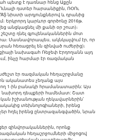
ահ պետք է դառնար հենց Աքըն
լ Ունալի դստեր հարսանիքին, ՌՕՈւ
AŞ նիստի արդյունքներով և դրանից
մ։ Երկրորդ կարևոր գործոնը 2016թ.
ց անցկացնել մի քանի օր շուտ)։
 շեշտը դնել գյուլենականներին մոտ
րա։ Մասնավորապես, ակնկալվում էր, որ
նրան հեռացրել են զինված ուժերից)։
ւրքիայի նախագահ Ռեջեփ Էրդողանն այդ
ում, ինչը հարմար էր ռազմական
աժեշտ էր ռազմական հեղաշրջմանը
ին ականատես չեղանք այս
նող 1-ին բանակի հրամանատարին: Այս
ման նախորդ դեպքերի համեմատ: Շատ
քական իշխանության ղեկավարներին՝
ակակից տեխնոլոգիաների, իրենց
չեր հղել իրենց ընտրազանգվածին, նրան
ցեր զինվորականներին, որոնք
ռազմական հեղաշրջումների միջոցով
ել քաղաքացիական պատերազմի: