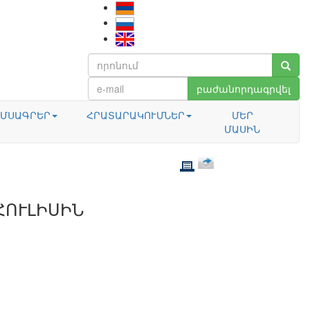
բաժանորդագրվել
ՄՍԱԳՐԵՐ
ՀՐԱՏԱՐԱԿՈՒՄՆԵՐ
ՄԵՐ
ՄԱՍԻՆ
ՀՈՒԼԻՍԻՆ