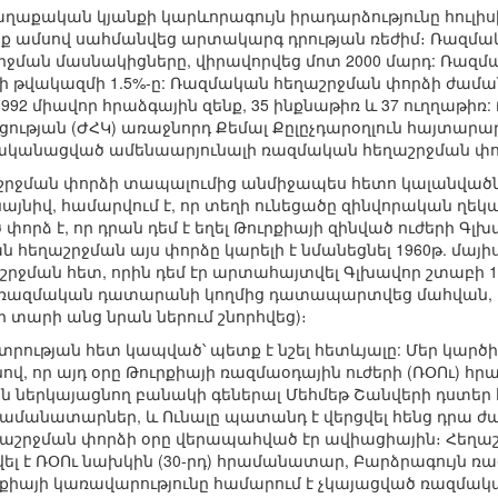
քաղաքական կյանքի կարևորագույն իրադարձությունը հուլի
երեք ամսով սահմանվեց արտակարգ դրության ռեժիմ։ Ռազմ
շրջման մասնակիցները, վիրավորվեց մոտ 2000 մարդ: Ռազ
ի թվակազմի 1.5%-ը: Ռազմական հեղաշրջման փորձի ժաման
92 միավոր հրաձգային զենք, 35 ինքնաթիռ և 37 ուղղաթիռ:
թյան (ԺՀԿ) առաջնորդ Քեմալ Քըլըչդարօղլուն հայտարարե
ականացված ամենաարյունալի ռազմական հեղաշրջման փոր
րջման փորձի տապալումից անմիջապես հետո կալանվածնե
նայնիվ, համարվում է, որ տեղի ունեցածը զինվորական ղեկ
րձ է, որ դրան դեմ է եղել Թուրքիայի զինված ուժերի Գլխ
ն հեղաշրջման այս փորձը կարելի է նմանեցնել 1960թ. մայ
ջման հետ, որին դեմ էր արտահայտվել Գլխավոր շտաբի 10-ր
ր ռազմական դատարանի կողմից դատապարտվեց մահվան, 
տարի անց նրան ներում շնորհվեց)։
րության հետ կապված՝ պետք է նշել հետևյալը: Մեր կարծի
վ, որ այդ օրը Թուրքիայի ռազմաօդային ուժերի (ՌՕՈւ) 
ւ-ն ներկայացնող բանակի գեներալ Մեհմեթ Շանվերի դստեր 
ամանատարներ, և Ունալը պատանդ է վերցվել հենց դրա ժա
հեղաշրջման փորձի օրը վերապահված էր ավիացիային։ Հե
ել է ՌՕՈւ նախկին (30-րդ) հրամանատար, Բարձրագույն ռա
ւրքիայի կառավարությունը համարում է չկայացված ռազմակ