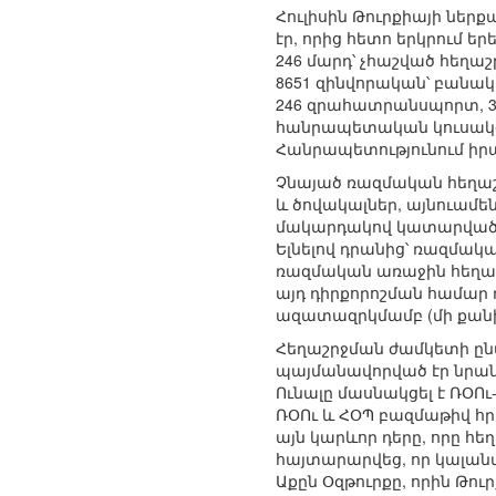
Հուլիսին Թուրքիայի ներ
էր, որից հետո երկրում 
246 մարդ՝ չհաշված հեղա
8651 զինվորական՝ բանակ
246 զրահատրանսպորտ, 39
հանրապետական կուսակցու
Հանրապետությունում իր
Չնայած ռազմական հեղաշ
և ծովակալներ, այնուամե
մակարդակով կատարված փո
Ելնելով դրանից՝ ռազմակա
ռազմական առաջին հեղաշր
այդ դիրքորոշման համա
ազատազրկմամբ (մի քանի 
Հեղաշրջման ժամկետի ընտ
պայմանավորված էր նրանո
Ունալը մասնակցել է ՌՕՈ
ՌՕՈւ և ՀՕՊ բազմաթիվ հր
այն կարևոր դերը, որը 
հայտարարվեց, որ կալանվ
Աքըն Օզթուրքը, որին Թո