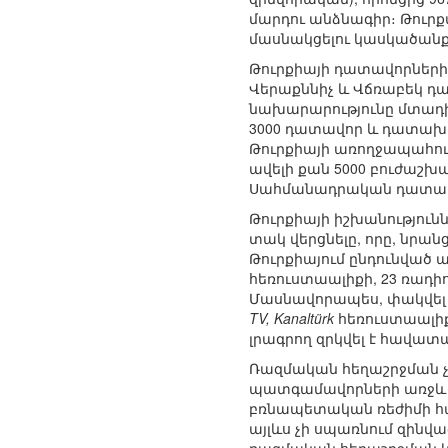
մարդու անձնագիր։ Թուր
մասնակցելու կասկածանք
Թուրքիայի դատավորների
Վերաքննիչ և Վճռաբեկ դ
նախարարությունը մտադի
3000 դատավոր և դատախա
Թուրքիայի առողջապահու
ավելի քան 5000 բուժաշխ
Սահմանադրական դատարան
Թուրքիայի իշխանությու
տակ վերցնելը, որը, նրան
Թուրքիայում ընդունված 
հեռուստաալիքի, 23 ռադի
Մասնավորապես, փակվել
TV, Kanaltürk
հեռուստաալիք
լրագրող զրկվել է հավատ
Ռազմական հեղաշրջման չ
պատգամավորների առջև և 
բռնապետական ռեժիմի հաս
այլևս չի սպառնում զինվա