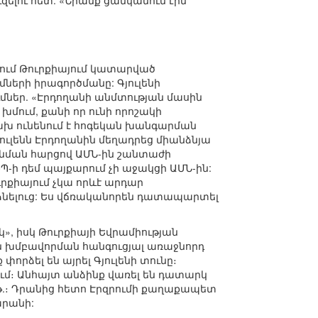
ելու հետ. «Նրանք ցանկանում էին
րում Թուրքիայում կատարված
երի իրագործմանը: Գյուլենի
ւմներ. «Էրդողանի անմտության մասին
 խմում, քանի որ ունի որոշակի
ախ ունենում է հոգեկան խանգարման
ւլենն Էրդողանին մեղադրեց միանձնյա
նման հարցով ԱՄՆ-ին շանտաժի
-ի դեմ պայքարում չի աջակցի ԱՄՆ-ին:
ւրքիայում չկա որևէ արդար
ձնելուց: Ես վճռականորեն դատապարտել
», իսկ Թուրքիայի Եվրամիության
ն խմբավորման հանգուցյալ առաջնորդ
որձել են այրել Գյուլենի տունը։
ում։ Անհայտ անձինք վառել են դատարկ
41թ.։ Դրանից հետո Էրզրումի քաղաքապետ
արանի: