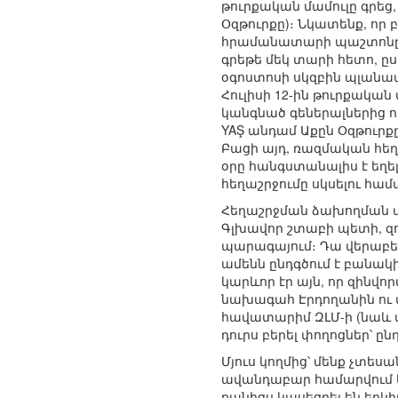
թուրքական մամուլը գրեց
Օզթուրքը)։ Նկատենք, որ 
հրամանատարի պաշտոնը Աբ
գրեթե մեկ տարի հետո, ըս
օգոստոսի սկզբին պլանավո
Հուլիսի 12-ին թուրքական
կանգնած գեներալներից ո
YAŞ անդամ Աքըն Օզթուրքը
Բացի այդ, ռազմական հեղ
օրը հանգստանալիս է եղե
հեղաշրջումը սկսելու համ
Հեղաշրջման ձախողման պ
Գլխավոր շտաբի պետի, զ
պարագայում։ Դա վերաբեր
ամենն ընդգծում է բանակ
կարևոր էր այն, որ զինվ
նախագահ Էրդողանին ու 
հավատարիմ ԶԼՄ-ի (նաև մ
դուրս բերել փողոցներ՝ ը
Մյուս կողմից՝ մենք չտե
ավանդաբար համարվում ե
քանիցս կասեցրել են եր