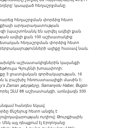
տեղերը՝ կապված հեղաշրջմանը
րարեց հեղաշրջման փորձից հետո
ւրքիայի արդարադատության
զի (պաշտոնանկ են արվել ավելի քան
յան ավելի քան 100 աշխատակից:
պետական հեղաշրջման փորձից հետո
ձերբակալությունների ալիքը հասավ նաև
 նախկին աշխատակիցներին կալանքի
եթհուլա Գյուլենի խոսափողի:
քը 3 լրատվական գործակալության, 16
ն և բաշխիչ հեռուստաալիքի մասին է։
ay’s Zaman թերթերը, Samanyolu Haber, Bugün
որել ԶԼՄ 88 աշխատակցի, առնվազն 330
 անգամ հանդես եկավ
ը ճնշելուց հետո անցել է
ովրդավարության ուղիով: Թուրքիային
 Մեկ այլ դեպքում էլ Էրդողանը