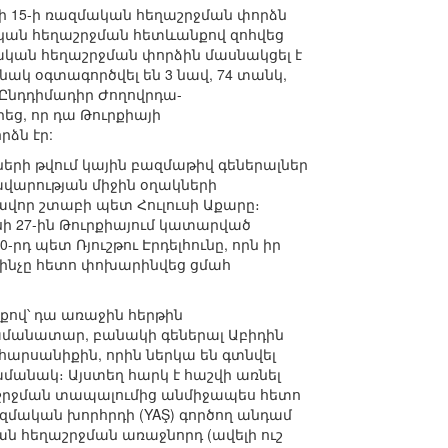
սի 15-ի ռազմական հեղաշրջման փորձն
ական հեղաշրջման հետևանքով զոհվեց
մական հեղաշրջման փորձին մասնակցել է
ակ օգտագործվել են 3 նավ, 74 տանկ,
 Ընդդիմադիր Ժողովրդա-
ց, որ դա Թուրքիայի
ձն էր:
րի թվում կային բազմաթիվ գեներալներ
ավարության միջին օղակների
ավոր շտաբի պետ Հուլուսի Աքարը։
իսի 27-ին Թուրքիայում կատարված
դ պետ Ռյուշթու Էրդելհունը, որն իր
ինչը հետո փոխարինվեց ցմահ
քով՝ դա առաջին հերթին
հրամանատար, բանակի գեներալ Աբիդին
հարսանիքին, որին ներկա են գտնվել
մանակ։ Այստեղ հարկ է հաշվի առնել
ղաշրջման տապալումից անմիջապես հետո
զմական խորհրդի (YAŞ) գործող անդամ
ան հեղաշրջման առաջնորդ (ավելի ուշ