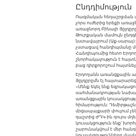
Ընդդիմություն
Ռազմական հեղաշրջման 
չորս ուժերից երեքի առա
առաջնորդ Բինալի Յըլդըրը
Թուրքական մամուլն ընդ
նստավայրում (Աք-սարայ
չստացավ հանդիպմանը մաս
Հանդիպումից հետո Էրդո
շնորհակալություն է հայ
բաց դիրքորոշում հայտնել
Էրդողանն առանցքային այ
Յըլդըրըմն էլ հայտարարե
«Մենք եկել ենք եզրակացո
սահմանադրության նախագ
առանցքային կուսակցությ
հիմարություն: Դեմիրթաշն
մրցապայքարի փուլում չ
դաշտից ԺԴԿ-ին դուրս մղե
կուսակցություն ենք՝ խոր
շարունակվում է մեր հան
կուսակցությունները մասնա