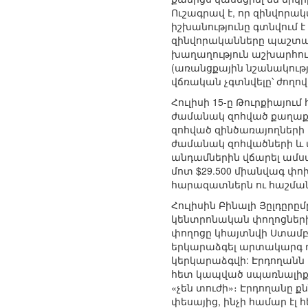
Ուշագրավ է, որ զինվորա
իշխանությունը գտնվում է 
զինվորականները պաշտպա
խաղաղություն աշխարհու
(առանցքային նշանակությ
վճռական չգտնվելը՝ ժողով
Հուլիսի 15-ը Թուրքիայո
ժամանակ զոհված քաղաք
զոհված զինծառայողների
ժամանակ զոհվածների և 
անդամներին վճարել ամս
մոտ $29.500 միանվագ փ
հարազատներն ու հաշմա
Հուլիսին Բինալի Յըլդըրը
կենտրոնական փողոցների
փողոցը կհայտնվի Ստամբո
երկարաձգել արտակարգ դր
կերկարաձգվի: Էրդողանն 
հետ կապված սպառնալիքն
«չեն տուժի»։ Էրդողանը ք
փեսայից, ինչի համար է