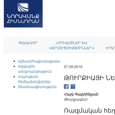
ԳԼԽԱՎՈՐ
ՀՈԴՎԱԾՆԵՐ ԵՎ
ՎԵՐԼՈՒԾՈՒԹՅՈՒՆՆԵՐ
ԻՐԱ
Աշխարհաքաղաքականություն
Ազգային
07.09.2016
անվտանգություն
ԹՈՒՐՔԻԱՅԻ ՆԵ
Հայության
հիմնախնդիրներ
Տնտեսագիտություն
Հայկ Գաբրիելյան
Թուրքագետ
Ռազմական հեղ