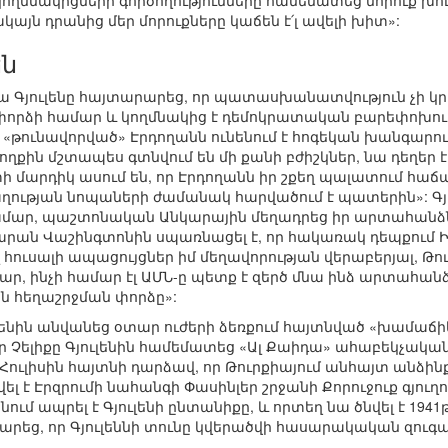
ղմնակիցների գործողությունները համեմատեց մորուք խուզ
ակայն դրանից մեր մորուքները կաճեն է՛լ ավելի խիտ»:
են
լա Գյուլենը հայտարարեց, որ պատասխանատվություն չի կ
որձի համար և կողմնակից է դեմոկրատական բարեփոխումն
 «թունավորված» Էրդողանն ունենում է հոգեկան խանգարո
ողքին մշտապես գտնվում են մի քանի բժիշկներ, նա դեղեր է
 մարդիկ ասում են, որ Էրդողանն իր շքեղ պալատում հաճ
ղության նոպաների ժամանակ հարվածում է պատերին»: Գյո
ամար, պաշտոնական Անկարային մեղադրեց իր արտահանձ
արան Վաշինգտոնին սպառնացել է, որ հակառակ դեպքում ԻՊ
 հուսալի ապացույցներ իմ մեղավորության վերաբերյալ, Թո
ր, ինչի համար էլ ԱՄՆ-ը պետք է զերծ մնա ինձ արտահան
ն հեղաշրջման փորձը»:
ւլենին անվանեց օտար ուժերի ձեռքում հայտնված «խամաճիկ
 Չելիքը Գյուլենին համեմատեց «Ալ Քաիդա» ահաբեկչակա
Հուլիսին հայտնի դարձավ, որ Թուրքիայում անհայտ անձինք փ
լ է Էրզրումի նահանգի Փասինլեր շրջանի Քորուջուք գյուղ
ում ապրել է Գյուլենի ընտանիքը, և որտեղ նա ծնվել է 19
րեց, որ Գյուլեննի տունը կվերածվի հասարակական զուգ