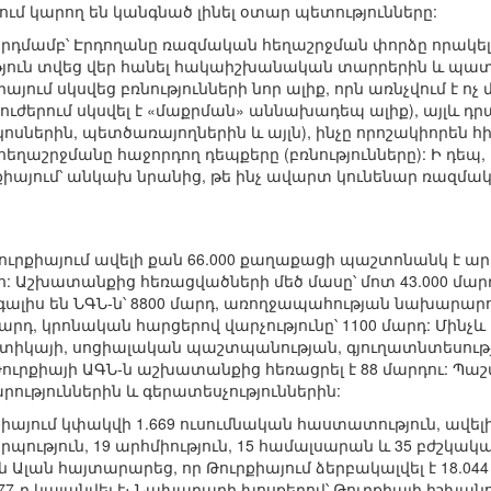
ւմ կարող են կանգնած լինել օտար պետությունները:
րդմամբ՝ Էրդողանը ռազմական հեղաշրջման փորձը որակել է
թյուն տվեց վեր հանել հակաիշխանական տարրերին և պա
յում սկսվեց բռնությունների նոր ալիք, որն առնչվում է 
ուժերում սկսվել է «մաքրման» աննախադեպ ալիք), այլև դր
ոսներին, պետծառայողներին և այլն), ինչը որոշակիորեն հիշ
ղաշրջմանը հաջորդող դեպքերը (բռնությունները): Ի դեպ, 
ւրքիայում՝ անկախ նրանից, թե ինչ ավարտ կունենար ռազմա
 Թուրքիայում ավելի քան 66.000 քաղաքացի պաշտոնանկ է 
: Աշխատանքից հեռացվածների մեծ մասը՝ մոտ 43.000 մարդ,
լիս են ՆԳՆ-ն՝ 8800 մարդ, առողջապահության նախարարութ
արդ, կրոնական հարցերով վարչությունը՝ 1100 մարդ: Մինչ
տիկայի, սոցիալական պաշտպանության, գյուղատնտեսու
ուրքիայի ԱԳՆ-ն աշխատանքից հեռացրել է 88 մարդու: Պաշտ
ություններին և գերատեսչություններին:
քիայում կփակվի 1.669 ուսումնական հաստատություն, ավել
ւթյուն, 19 արհմիություն, 15 համալսարան և 35 բժշկական
լան հայտարարեց, որ Թուրքիայում ձերբակալվել է 18.044 մ
77-ը կալանվել է։ Նախարարի խոսքերով՝ Թուրքիայի իշխանու