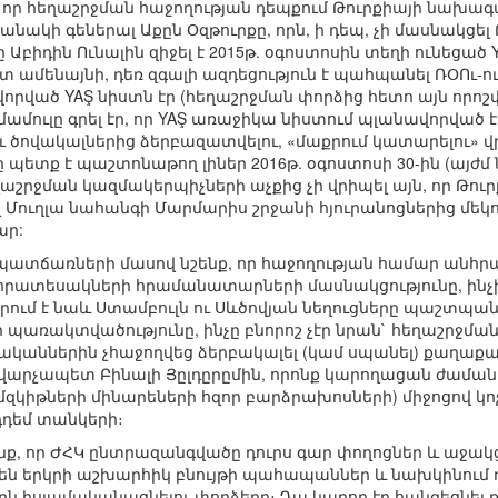
, որ հեղաշրջման հաջողության դեպքում Թուրքիայի նախագ
բանակի գեներալ Աքըն Օզթուրքը, որն, ի դեպ, չի մասնակցե
իդին Ունալին զիջել է 2015թ. օգոստոսին տեղի ունեցած Y
տ ամենայնի, դեռ զգալի ազդեցություն է պահպանել ՌՕՈւ-ու
րված YAŞ նիստն էր (հեղաշրջման փորձից հետո այն որոշվե
 մամուլը գրել էր, որ YAŞ առաջիկա նիստում պլանավորված է
ւ ծովակալներից ձերբազատվելու, «մաքրում կատարելու» վ
 պետք է պաշտոնաթող լիներ 2016թ. օգոստոսի 30-ին (այժմ 
աշրջման կազմակերպիչների աչքից չի վրիպել այն, որ Թո
լ Մուղլա նահանգի Մարմարիս շրջանի հյուրանոցներից մեկ
ար:
ատճառների մասով նշենք, որ հաջողության համար անհր
որատեսակների հրամանատարների մասնակցությունը, ինչ
ում է նաև Ստամբուլն ու Սևծովյան նեղուցները պաշտպա
ի պառակտվածությունը, ինչը բնորոշ չէր նրան` հեղաշրջ
որականներին չհաջողվեց ձերբակալել (կամ սպանել) քաղա
վարչապետ Բինալի Յըլդըրըմին, որոնք կարողացան ժաման
զկիթների մինարեների հզոր բարձրախոսների) միջոցով կո
նդդեմ տանկերի։
սանք, որ ԺՀԿ ընտրազանգվածը դուրս գար փողոցներ և աջակ
ն երկրի աշխարհիկ բնույթի պահապաններ և նախկինում 
կիրն իսլամականացնելու փորձերը։ Դա կարող էր հանգեցն