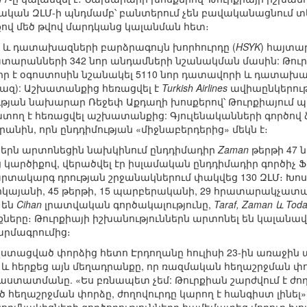
քական ԶԼՄ-ի պնդմամբ՝ բանտերում չեն բավականացնում 
ով մեծ թվով մարդկանց կալանման հետ։
 և դատախազների բարձրագույն խորհուրդը (
HSYK
) հայտա
ատարանների 342 նոր անդամների նշանակման մասին: Թո
ր է օգոստոսին նշանակել 5110 նոր դատավորի և դատախա
զ): Աշխատանքից հեռացվել է
Turkish Airlines
ավիաընկերութ
թյան նախարար Ռեջեփ Աքդաղի խոսքերով՝ Թուրքիայում 
ատող է հեռացվել աշխատանքից: Գյուլենականների գործով 
ին, որն ընդդիմության «միջնաբերդերից» մեկն է։
ններն արտոնեցին նախկինում ընդդիմադիր
Zaman
թերթի 47
ց կարծիքով, վերածվել էր իսլամական ընդդիմադիր գործիչ Ֆ
արտակարգ դրության շրջանակներում փակվեց 130 ԶԼՄ։ Խոս
ոկայանի, 45 թերթի, 15 պարբերականի, 29 հրատարակչատա
 են
Cihan
լրատվական գործակալությունը,
Taraf, Zaman և Tod
ները։ Թուրքիայի իշխանություններն արտոնել են կալանավ
արմագրումից։
ստացված փորձից հետո Էրդողանը հուլիսի 23-ին առաջին
հերքեց այն մեղադրանքը, որ ռազմական հեղաշրջման փորձ
տատմանը. «Ես բռնապետ չեմ: Թուրքիան շարժվում է ժող
ծ հեղաշրջման փորձը, ժողովուրդը կարող է հանգիստ լինել»։