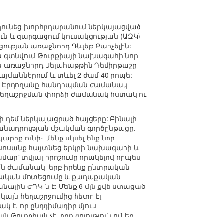
ունեց խորհրդարանում ներկայացված
ւն և զարգացում կուսակցության (ԱԶԿ)
ցության առաջնորդ Դևլեթ Բահչելին:
ն գտնվում Թուրքիայի նախագահի նոր
ն առաջնորդ Սելահաթթին Դեմիրթաշը
մաններում և տևել 2 ժամ 40 րոպե:
որ Էրդողանը հանդիպման ժամանակ
ն հեղաշրջման փորձի ժամանակ հստակ ու
ի դեմ ներկայացրած հայցերը: Բինալի
հմանադրության մշակման գործընթացը.
արիք ունի։ Մենք սկսել ենք նոր
սոսանք հայտնեց երկրի նախագահի և
մար՝ տվյալ որոշումը որակելով որպես
 այն ժամանակ, երբ իրենք ընտրական
տրական մոտեցումը և քաղաքական
նալին ԺԴԿ-ն է: Մենք 6 մլն քվե ստացած
կայն հեղաշրջումից հետո էլ
 է, որ ընդդիմադիր մյուս
 Թուրքիան չէ, որը գոյություն ուներ