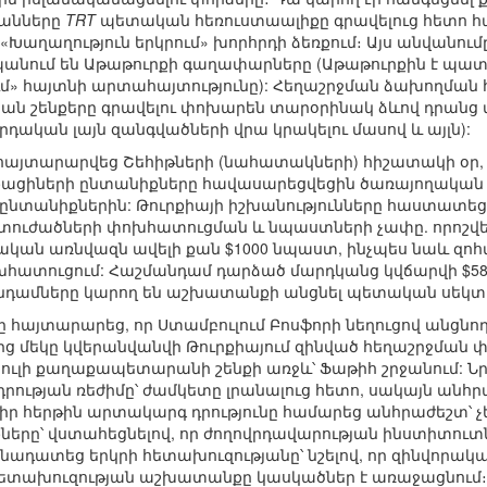
կանները
TRT
պետական հեռուստաալիքը գրավելուց հետո հայ
«Խաղաղություն երկրում» խորհրդի ձեռքում։ Այս անվանումը 
նում են Աթաթուրքի գաղափարները (Աթաթուրքին է պատկա
մ» հայտնի արտահայտությունը): Հեղաշրջման ձախողման հ
ան շենքերը գրավելու փոխարեն տարօրինակ ձևով դրանց մի
րդական լայն զանգվածների վրա կրակելու մասով և այլն):
ւմ հայտարարվեց Շեհիթների (նահատակների) հիշատակի օր
ացիների ընտանիքները հավասարեցվեցին ծառայողակա
 ընտանիքներին: Թուրքիայի իշխանությունները հաստատե
տուժածների փոխհատուցման և նպաստների չափը. որոշվե
ական առնվազն ավելի քան $1000 նպաստ, ինչպես նաև զո
ոխհատուցում: Հաշմանդամ դարձած մարդկանց կվճարվի $58
նդամները կարող են աշխատանքի անցնել պետական սեկտո
մը հայտարարեց, որ Ստամբուլում Բոսֆորի նեղուցով անցնո
ց մեկը կվերանվանվի Թուրքիայում զինված հեղաշրջման
ւլի քաղաքապետարանի շենքի առջև՝ Ֆաթիհ շրջանում: Նր
ության ռեժիմը՝ ժամկետը լրանալուց հետո, սակայն անհր
իր հերթին արտակարգ դրությունը համարեց անհրաժեշտ՝ 
երը՝ վստահեցնելով, որ ժողովրդավարության ինստիտու
ննադատեց երկրի հետախուզությանը՝ նշելով, որ զինվորակա
լ հետախուզության աշխատանքը կասկածներ է առաջացնում։