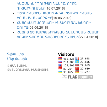
ԿԱԶՄԱԿԵՐՊՈՒԹՅՈՒՆՆԵՐԸ. ՈՐՈՇ
ԴԻՏԱՐԿՈՒՄՆԵՐ
[16.07.2018]
ՊԵՏՈՒԹՅՈՒՆ-ՍՓՅՈՒՌՔ ԳՈՐԾԱԿՑՈՒԹՅԱՆ
ԻՐԱՆԱԿԱՆ ՓՈՐՁԻՑ
[19.06.2018]
ՀԱՅՐԵՆԱԴԱՐՁՆԵՐԻ ԻՆՏԵԳՐՄԱՆ ԽՆԴՐԻ
ՇՈՒՐՋ
[06.06.2018]
ՀԱՅՈՑ ՑԵՂԱՍՊԱՆՈՒԹՅԱՆ ՃԱՆԱՉՄԱՆ ՀԱՄԱՐ
ԵՐԿՈՒ ԳՈՐԾՈՆ ԳՈՅՈՒԹՅՈՒՆ ՈՒՆԻ
[27.04.2018]
Գլխավոր
⋅
Մեր մասին
© ՑԱՆՑԱՅԻՆ
ՀԵՏԱԶՈՏԱԿԱՆ ԻՆՍՏԻՏՈՒՏ