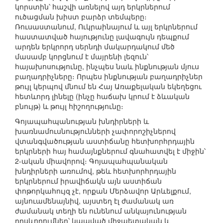
կորստին՝ հաշվի առնելով այդ երկրներում
ուծացման խիստ բարձր տեմպերը։
Ռուսաստանում, Ուկրաինայում և այլ երկրներում
հաստատված հայությունը լավագույն դեպքում
արդեն երկրորդ սերնդի մակարդակում մեծ
մասամբ կորցնում է մայրենի լեզուն՝
հայախոսությունը, ինչպես նաև ինքնության մյուս
բաղադրիչները։ Որպես ինքնության բաղադրիչներ
թույլ կերպով մնում են Հայ Առաքելական եկեղեցու
հետևորդ լինելը (ինչը հաճախ կրում է ձևական
բնույթ) և թույլ հիշողությունը։
Գոյապահպանության խնդիրների և
խառնամուսնությունների չափորոշիչներով
վտանգվածության աստիճանը հետխորհրդային
երկրների հայ համայնքներում գնահատվել է միջին՝
2-ական միավորով։ Գոյապահպանական
խնդիրների առումով, թեև հետխորհրդային
երկրներում իրավիճակն այն աստիճան
փոթորկահույզ չէ, որքան Մերձավոր Արևելքում,
այնուամենայնիվ, այստեղ էլ ժամանակ առ
ժամանակ տեղի են ունենում անկայունության
դրսևորումներ՝ կապված միջպետական և