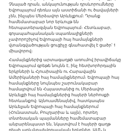
Չնայած դրան, անկայունության դրսևորումները
Եվրոպայում դեռևս այն աստիճանի ու ծավալների
չեն, ինչպես Մերձավոր Արևելքում։ Դրանք
համեմատաբար նոր երևույթ են
հետպատերազմյան Եվրոպայում։ Հետևաբար,
գոյապահպանական սպառնալիքների
չափորոշիչով Եվրոպայի հայ համայնքների
վտանգվածության ցուցիչը գնահատվել է ցածր՝ 1
միավորով։
Համայնքներից արտագաղթի առումով իրավիճակը
Եվրոպայում գրեթե նույնն է, ինչ հետխորհրդային
երկրների և Հյուսիսային ու Հարավային
Ամերիկաների հայ համայնքներում։ Եվրոպայի հայ
համայնքները նույնպես շարունակաբար
համալրվում են Հայաստանից ու Մերձավոր
Արևելքի հայ համայնքներից հայերի ներհոսքի
հետևանքով։ Այնուամենայնիվ, հատկապես
Արևելյան Եվրոպայի հայ համայնքներում
(Հունաստան, Բուլղարիա և այլն), որտեղ
տնտեսական պայմանները համեմատաբար
անբարենպաստ են, նկատվում է հայերի գաղթ
դեպի արևմտաեվրոպական երկրներ, ԱՄՆ և