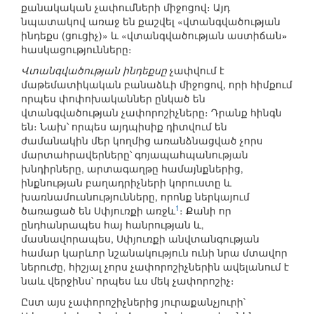
քանակական չափումների միջոցով։ Այդ
նպատակով առաջ են քաշվել «վտանգվածության
ինդեքս (ցուցիչ)» և «վտանգվածության աստիճան»
հասկացությունները։
Վտանգվածության ինդեքսը
չափվում է
մաթեմատիկական բանաձևի միջոցով, որի հիմքում
որպես փոփոխականներ ընկած են
վտանգվածության չափորոշիչները։ Դրանք հինգն
են։ Նախ՝ որպես այդպիսիք դիտվում են
ժամանակին մեր կողմից առանձնացված չորս
մարտահրավերները՝ գոյապահպանության
խնդիրները, արտագաղթը համայնքներից,
ինքնության բաղադրիչների կորուստը և
խառնամուսնությունները, որոնք ներկայում
1
ծառացած են Սփյուռքի առջև
։ Քանի որ
ընդհանրապես հայ հանրության և,
մասնավորապես, Սփյուռքի անվտանգության
համար կարևոր նշանակություն ունի նրա մտավոր
ներուժը, հիշյալ չորս չափորոշիչներին ավելանում է
նաև վերջինս՝ որպես ևս մեկ չափորոշիչ։
Ըստ այս չափորոշիչներից յուրաքանչյուրի՝