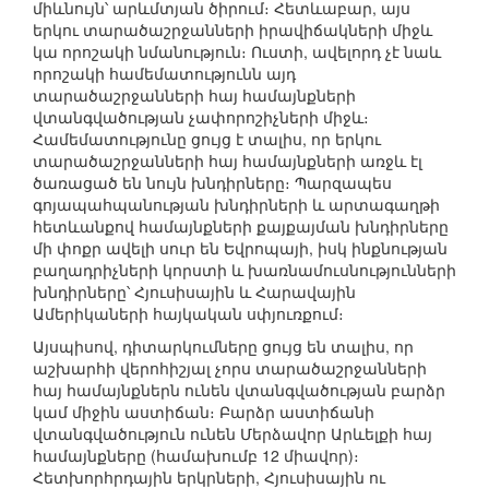
միևնույն՝ արևմտյան ծիրում։ Հետևաբար, այս
երկու տարածաշրջանների իրավիճակների միջև
կա որոշակի նմանություն։ Ուստի, ավելորդ չէ նաև
որոշակի համեմատությունն այդ
տարածաշրջանների հայ համայնքների
վտանգվածության չափորոշիչների միջև։
Համեմատությունը ցույց է տալիս, որ երկու
տարածաշրջանների հայ համայնքների առջև էլ
ծառացած են նույն խնդիրները։ Պարզապես
գոյապահպանության խնդիրների և արտագաղթի
հետևանքով համայնքների քայքայման խնդիրները
մի փոքր ավելի սուր են Եվրոպայի, իսկ ինքնության
բաղադրիչների կորստի և խառնամուսնությունների
խնդիրները՝ Հյուսիսային և Հարավային
Ամերիկաների հայկական սփյուռքում։
Այսպիսով, դիտարկումները ցույց են տալիս, որ
աշխարհի վերոհիշյալ չորս տարածաշրջանների
հայ համայնքներն ունեն վտանգվածության բարձր
կամ միջին աստիճան։ Բարձր աստիճանի
վտանգվածություն ունեն Մերձավոր Արևելքի հայ
համայնքները (համախումբ 12 միավոր)։
Հետխորհրդային երկրների, Հյուսիսային ու