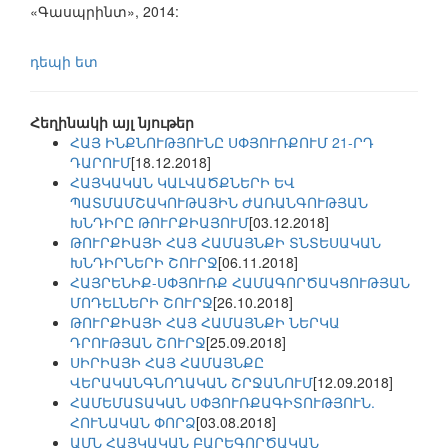
«Գասպրինտ», 2014:
դեպի ետ
Հեղինակի այլ նյութեր
ՀԱՅ ԻՆՔՆՈՒԹՅՈՒՆԸ ՍՓՅՈՒՌՔՈՒՄ 21-ՐԴ
ԴԱՐՈՒՄ
[18.12.2018]
ՀԱՅԿԱԿԱՆ ԿԱԼՎԱԾՔՆԵՐԻ ԵՎ
ՊԱՏՄԱՄՇԱԿՈՒԹԱՅԻՆ ԺԱՌԱՆԳՈՒԹՅԱՆ
ԽՆԴԻՐԸ ԹՈՒՐՔԻԱՅՈՒՄ
[03.12.2018]
ԹՈՒՐՔԻԱՅԻ ՀԱՅ ՀԱՄԱՅՆՔԻ ՏՆՏԵՍԱԿԱՆ
ԽՆԴԻՐՆԵՐԻ ՇՈՒՐՋ
[06.11.2018]
ՀԱՅՐԵՆԻՔ-ՍՓՅՈՒՌՔ ՀԱՄԱԳՈՐԾԱԿՑՈՒԹՅԱՆ
ՄՈԴԵԼՆԵՐԻ ՇՈՒՐՋ
[26.10.2018]
ԹՈՒՐՔԻԱՅԻ ՀԱՅ ՀԱՄԱՅՆՔԻ ՆԵՐԿԱ
ԴՐՈՒԹՅԱՆ ՇՈՒՐՋ
[25.09.2018]
ՍԻՐԻԱՅԻ ՀԱՅ ՀԱՄԱՅՆՔԸ
ՎԵՐԱԿԱՆԳՆՈՂԱԿԱՆ ՇՐՋԱՆՈՒՄ
[12.09.2018]
ՀԱՄԵՄԱՏԱԿԱՆ ՍՓՅՈՒՌՔԱԳԻՏՈՒԹՅՈՒՆ.
ՀՈՒՆԱԿԱՆ ՓՈՐՁ
[03.08.2018]
ԱՄՆ ՀԱՅԿԱԿԱՆ ԲԱՐԵԳՈՐԾԱԿԱՆ