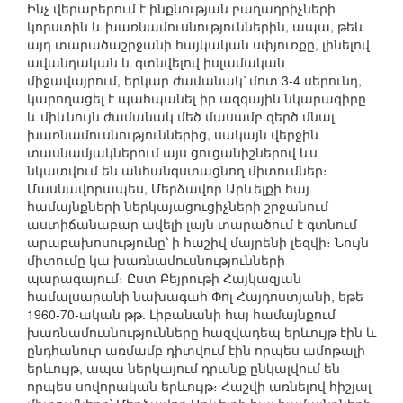
Ինչ վերաբերում է ինքնության բաղադրիչների
կորստին և խառնամուսնություններին, ապա, թեև
այդ տարածաշրջանի հայկական սփյուռքը, լինելով
ավանդական և գտնվելով իսլամական
միջավայրում, երկար ժամանակ՝ մոտ 3-4 սերունդ,
կարողացել է պահպանել իր ազգային նկարագիրը
և միևնույն ժամանակ մեծ մասամբ զերծ մնալ
խառնամուսնություններից, սակայն վերջին
տասնամյակներում այս ցուցանիշներով ևս
նկատվում են անհանգստացնող միտումներ։
Մասնավորապես, Մերձավոր Արևելքի հայ
համայնքների ներկայացուցիչների շրջանում
աստիճանաբար ավելի լայն տարածում է գտնում
արաբախոսությունը՝ ի հաշիվ մայրենի լեզվի։ Նույն
միտումը կա խառնամուսնությունների
պարագայում։ Ըստ Բեյրութի Հայկազյան
համալսարանի նախագահ Փոլ Հայդոստյանի, եթե
1960-70-ական թթ. Լիբանանի հայ համայնքում
խառնամուսնությունները հազվադեպ երևույթ էին և
ընդհանուր առմամբ դիտվում էին որպես ամոթալի
երևույթ, ապա ներկայում դրանք ընկալվում են
որպես սովորական երևույթ։ Հաշվի առնելով հիշյալ