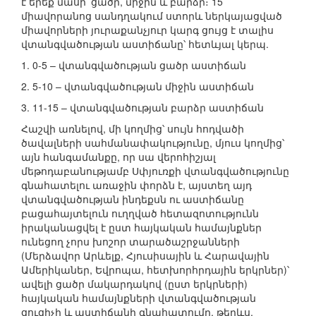
է երեք մասի՝ ցածր, միջին և բարձր։ 15
միավորանոց սանդղակում ստորև ներկայացված
միավորների յուրաքանչյուր կարգ ցույց է տալիս
վտանգվածության աստիճանը՝ հետևյալ կերպ.
1. 0-5 – վտանգվածության ցածր աստիճան
2. 5-10 – վտանգվածության միջին աստիճան
3. 11-15 – վտանգվածության բարձր աստիճան
Հաշվի առնելով, մի կողմից՝ սույն հոդվածի
ծավալների սահմանափակությունը, մյուս կողմից՝
այն հանգամանքը, որ սա վերոհիշյալ
մեթոդաբանությամբ Սփյուռքի վտանգվածությունը
գնահատելու առաջին փորձն է, այստեղ այդ
վտանգվածության ինդեքսն ու աստիճանը
բացահայտելուն ուղղված հետազոտությունն
իրականացվել է ըստ հայկական համայնքներ
ունեցող չորս խոշոր տարածաշրջանների
(Մերձավոր Արևելք, Հյուսիսային և Հարավային
Ամերիկաներ, Եվրոպա, հետխորհրդային երկրներ)՝
ավելի ցածր մակարդակով (ըստ երկրների)
հայկական համայնքների վտանգվածության
ցուցիչի և աստիճանի գնահատումը, թերևս,