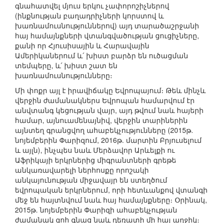
գնահատվել մյուս երկու չափորոշիչներով
(ինքնության բաղադրիչների կորստով և
խառնամուսնություններով) այդ տարածաշրջանի
հայ համայնքների վտանգվածության ցուցիչները,
քանի որ Հյուսիսային և Հարավային
Ամերիկաներում և՛ խիստ բարձր են ուծացման
տեմպերը, և՛ խիստ շատ են
խառնամուսնությունները։
Մի փոքր այլ է իրավիճակը Եվրոպայում։ Թեև մինչև
վերջին ժամանակներս Եվրոպան համարվում էր
անվտանգ կեցության վայր, այդ թվում նաև հայերի
համար, այնուամենայնիվ, վերջին տարիներին
այնտեղ գրանցվող ահաբեկչությունները (2015թ.
նոյեմբերին Փարիզում, 2016թ. մարտին Բրյուսելում
և այլն), ինչպես նաև Մերձավոր Արևելքի ու
Աֆրիկայի երկրներից միգրանտների գրեթե
անկառավարելի ներհոսքը որոշակի
անկայունության միջավայր են ստեղծում
եվրոպական երկրներում, որի հետևանքով վտանգի
մեջ են հայտնվում նաև հայ համայնքները։ Օրինակ,
2015թ. նոյեմբերին Փարիզի ահաբեկչության
ժամանակ զոհ գնաց նաև դեռատի մի հայ աղջիկ։