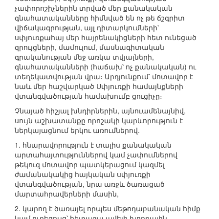
չափորոշիչներին տրված մեր քանակական
գնահատականները հիմնված են ոչ թե ճշգրիտ
վիճակագրության, այլ դիտարկումների՝
սփյուռքահայ մեր հայրենակիցների հետ ունեցած
զրույցների, մամուլում, մասնագիտական
գրականության մեջ առկա տվյալների,
գնահատականների (հաճախ՝ ոչ քանակական) ու
տեղեկատվության վրա։ Արդյունքում՝ մոտավոր է
նաև մեր հաշվարկած Սփյուռքի համայնքների
վտանգվածության համախումբ ցուցիչը։
Չնայած հիշյալ խնդիրներին, այնուամենայնիվ,
սույն աշխատանքը որոշակի կարևորություն է
ներկայացնում երկու առումներով.
1. հնարավորություն է տալիս քանակական
արտահայտություններով կամ չափումներով
թեկուզ մոտավոր պատկերացում կազմել
ժամանակակից հայկական սփյուռքի
վտանգվածության, նրա առջև ծառացած
մարտահրավերների մասին,
2. կարող է ծառայել որպես մեթոդաբանական հիմք
կամ ուղեցույց՝ հետագա ավելի խորքային