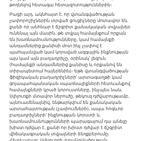
թողնելով հետագա հետազոտություններին։
Բացի այդ, ակնհայտ է, որ վտանգվածության
չափորոշիչներին տրված ցուցիչները մոտավոր են,
քանի որ անհնար է ճշգրիտ քանակական տվյալներ
ունենալ այն մասին, թե տվյալ համայնքում որքան
են խառնամուսնությունները, կամ համայնքի
անդամներից քանիսի մոտ ինչ չափով է
պահպանված կամ կորսված ազգային ինքնության
այս կամ այն բաղադրիչը, օրինակ՝ լեզուն
(համայնքի անդամներից քանիսը և որքանով են
տիրապետում հայերենին)։ Եթե վտանգվածության
ֆիզիկական բաղադրիչների՝ արտագաղթի կամ
գոյապահպանական սպառնալիքների հետևանքով
համայնքների կրած կորուստները, ինչպես նաև
Սփյուռքի մտավոր ներուժը, թեկուզ դժվարությամբ,
այնուամենայնիվ, ենթարկվում են քանակական
արտահայտության (չափումների), ապա հոգևոր
բաղադրիչների՝ ինքնության կորստի և
խառնամուսնությունների պարագայում դա անելը
խիստ դժվար է, քանի որ խիստ դժվար է ճշգրիտ
վիճակագրական տվյալների ձեռքբերումը։
Հետևաբար, Սփյուռքի վտանգվածության