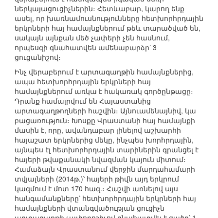
ներկայացուցիչներին։ Հետևաբար, կարող ենք
ասել, որ խառնամուսնությունները հետխորհրդային
երկրների հայ համայնքներում թեև տարածված են,
սակայն այնքան մեծ չափերի չեն հասնում,
որպեսզի գնահատվեն ամենաբարձր՝ 3
ցուցանիշով։
Ինչ վերաբերում է արտագաղթին համայնքներից,
ապա հետխորհրդային երկրների հայ
համայնքներում առկա է հակառակ գործընթացը։
Դրանք համալրվում են Հայաստանից
արտագաղթողների հաշվին։ Այնուամենայնիվ, կա
բացառություն։ Խոսքը Վրաստանի հայ համայնքի
մասին է, որը, ավանդաբար լինելով աշխարհի
հայաշատ երկրներից մեկը, ինչպես խորհրդային,
այնպես էլ հետխորհրդային տարիներին գրանցել է
հայերի թվաքանակի նվազման կայուն միտում։
Համաձայն Վրաստանում վերջին մարդահամարի
տվյալների (2014թ.)՝ հայերի թիվն այդ երկրում
կազմում է մոտ 170 հազ.։ Հաշվի առնելով այս
հանգամանքները՝ հետխորհրդային երկրների հայ
համայնքների վտանգվածության ցուցիչն
արտագաղթի չափորոշիչով գնահատվել է ցածր՝ 1