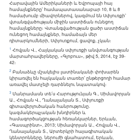
Հարավային Ամերիկաների և Եվրոպայի հայ
համայնքները՝ համապատասանաբար 10, 8 և 8
համախումբ միավորներով, կազմում են Սփյուռքի՝
վտանգվածության միջին աստիճան ունեցող
համայնքները։ Վտանգվածության ցածր աստիճան
ունեցող համայնքներ, համաձայն մեր
դիտարկումների, Սփյուռքում, ցավոք, չկան։
1
Հովյան Վ., Հայկական սփյուռքի անվտանգության
մարտահրավերները, «Գլոբուս», թիվ 5, 2014, էջ 39-
42։
2
Բանաձևը մշակելիս լատինականի փոխարեն
կիրառվել են հայկական տառեր՝ ընթերցողի համար
առավել մատչելի դարձնելու նպատակով։
3
Մանրամասն տե՛ս Հարությունյան Գ., Սիմավորյան
Ա., Հովյան Վ., Ղանալանյան Տ., Սփյուռքի
գիտավերլուծական հանրությունը.
կազմակերպչական խնդիրներ և
համագործակցության հեռանկարներ, Երևան,
«Գասպրինտ», 2013; Սիմավորյան Ա., Հովյան Վ.,
Ղանալանյան Տ., Արտերկրի հայագիտական
կենտրոնները. ներուժի գնահատում, Երևան,