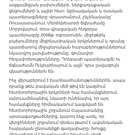
ազգամիջյան բախումների, ներքաղաքական
ցնցումների և այլնի հետ։ Աբխազական և օսական
պատերազմները Վրաստանում, չեչենականը՝
Ռուսաստանում, Մերձդնեստրի ճգնաժամը
Մոլդովայում, ռուս-վրացական հնգօրյա
պատերազմը 2008թ. օգոստոսին, միջէթնիկ
բախումները միջինասիական երկրներում և դրանց
պատճառով միջպետական հարաբերություններում
նկատվող լարվածությունը, գունավոր
հեղափոխությունները, Դոնբասի պատերազմն ու
ճգնաժամն Ուկրաինայում և այլն՝ դրա լավագույն
վկայություններն են։
Ինչ վերաբերում է խառնամուսնություններին, ապա
դրանք թեև բավական մեծ թիվ են կազմում
հետխորհրդային երկրների հայ համայնքներում,
այնուամենայնիվ, նկատի ունենալով, որ այդ
համայնքները հիմնականում կազմված են
հետխորհրդային շրջանում Հայաստանից
արտագաղթածներից, կարող ենք ասել, որ
վերջինների շրջանում դեռևս թարմ է ավանդական
հայկական ընտանիքի գաղափարը։ Խոսքը
վերաբերում է հատկապես իգական սեռի