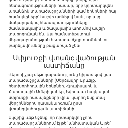
հետազոտությունների համար, երբ կդիտարկվեն
առանձին տարածաշրջանների կամ երկրների հայ
համայնքները՝ հաշվի առնելով նաև, որ այդ
մակարդակով հետազոտությունները
ժամանակային և ծավալային առումով ավելի
տարողունակ են։ Այս համատեքստում
մեթոդաբանության հետագա ճշգրտումներն ու
բարելավումները բացառված չեն։
Սփյուռքի վտանգվածության
աստիճանը
Վերոհիշյալ մեթոդաբանությունը կիրառելով ըստ
տարածաշրջանների (Մերձավոր Արևելք,
հետխորհրդային երկրներ, Հյուսիսային և
Հարավային Ամերիկաներ, Եվրոպա) հայկական
սփյուռքի համայնքների վրա՝ կարող ենք տալ
վերջիններիս դասակարգումն ըստ
վտանգվածության աստիճանի։
Սկզբից ևեթ նշենք, որ դիտարկվող չորս
տարածարջաններում էլ թե՛ անհատական և թե՛