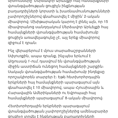
միտումները՝ Մերձավոր Արևելքի հայ համայնքների
վտանգվածության ցուցիչն ինքնության
բաղադրիչների կորստի և խառնամուսնությունների
չափորոշիչներով գնահատվել է միջին՝ 2-ական
միավորով։ Մխիթարական կարող է լինել այն, որ 15
միավորանոց սանդղակում Մերձավոր Արևելքի հայ
համայնքների վտանգվածության համախումբ
ցուցիչն առավելագույնը չէ, այլ երեք միավորով
զիջում է դրան։
Ինչ վերաբերում է մյուս տարածաշրջանների
Սփյուռքին, ապա դրանք, ինչպես երևում է
Աղյուսակ 1-ում
, դասվում են վտանգվածության
միջին աստիճան ունեցող համայնքների շարքին։
Սակայն վտանգվածության համախումբ ինդեքսը
որոշակիորեն տարբեր է։ Եթե հետխորհրդային
երկրների հայ համայնքների պարագայում այն
գնահատվել է 10 միավորով, ապա Հյուսիսային և
Հարավային Ամերիկաների ու Եվրոպայի հայ
համայնքների պարագայում՝ 8-ական միավորով։
Հետխորհրդային երկրների պարագայում
վտանգվածության չափորոշիչներից ամենաբարձր
ցուցիչը տրվել է ինքնության բաղադրիչների