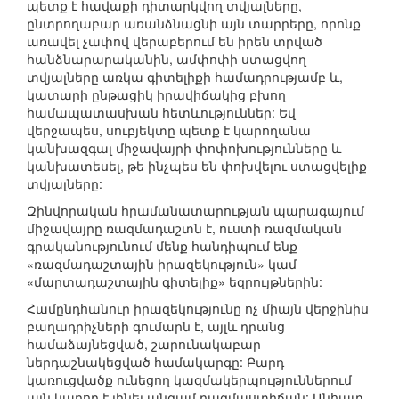
պետք է հավաքի դիտարկվող տվյալները,
ընտրողաբար առանձնացնի այն տարրերը, որոնք
առավել չափով վերաբերում են իրեն տրված
հանձնարարականին, ամփոփի ստացվող
տվյալները առկա գիտելիքի համադրությամբ և,
կատարի ընթացիկ իրավիճակից բխող
համապատասխան հետևություններ: Եվ
վերջապես, սուբյեկտը պետք է կարողանա
կանխազգալ միջավայրի փոփոխությունները և
կանխատեսել, թե ինչպես են փոխվելու ստացվելիք
տվյալները:
Զինվորական հրամանատարության պարագայում
միջավայրը ռազմադաշտն է, ուստի ռազմական
գրականությունում մենք հանդիպում ենք
«ռազմադաշտային իրազեկություն» կամ
«մարտադաշտային գիտելիք» եզրույթներին:
Համընդհանուր իրազեկությունը ոչ միայն վերջինիս
բաղադրիչների գումարն է, այլև դրանց
համաձայնեցված, շարունակաբար
ներդաշնակեցված համակարգը: Բարդ
կառուցվածք ունեցող կազմակերպություններում
այն կարող է լինել անգամ բազմաստիճան: Անհատ