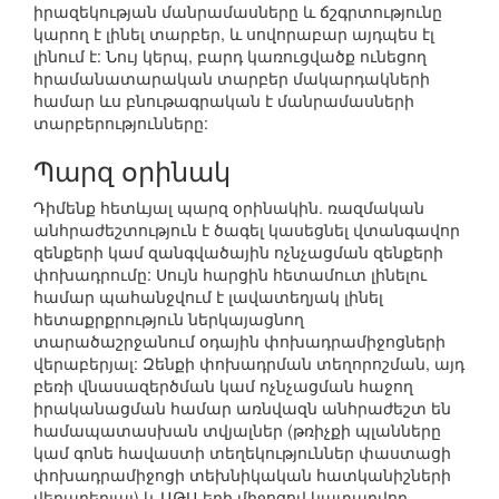
իրազեկության մանրամասները և ճշգրտությունը
կարող է լինել տարբեր, և սովորաբար այդպես էլ
լինում է: Նույ կերպ, բարդ կառուցվածք ունեցող
հրամանատարական տարբեր մակարդակների
համար ևս բնութագրական է մանրամասների
տարբերությունները:
Պարզ օրինակ
Դիմենք հետևյալ պարզ օրինակին. ռազմական
անհրաժեշտություն է ծագել կասեցնել վտանգավոր
զենքերի կամ զանգվածային ոչնչացման զենքերի
փոխադրումը: Սույն հարցին հետամուտ լինելու
համար պահանջվում է լավատեղյակ լինել
հետաքրքրություն ներկայացնող
տարածաշրջանում օդային փոխադրամիջոցների
վերաբերյալ: Զենքի փոխադրման տեղորոշման, այդ
բեռի վնասազերծման կամ ոչնչացման հաջող
իրականացման համար առնվազն անհրաժեշտ են
համապատասխան տվյալներ (թռիչքի պլանները
կամ գոնե հավաստի տեղեկություններ փաստացի
փոխադրամիջոցի տեխնիկական հատկանիշների
վերաբերյալ) և ԱԹՍ-երի միջոցով կատարվող