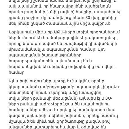
տվյալները շտեմարանում տեղադրելն ընդունելի է
այն պայմանով, որ հնարավոր լինի պահել նույն
որակի բազմակի (10-ից ավելի) հոսքեր և ապահովել
դրանց բաշխումը պահվելուց հետո 30 վարկյանից
մեկ րոպե ընկած ժամանակային միջակայքում:
Ներկայումս մի շարք ԱԹՍ-ների տեխնոլոգիաներում
ներմուծվում են համակարգային ենթակառույցներ,
որոնք նախատեսված են բազմաթիվ դիպվածների
միաժամանակյա սպասարկման համար: Այդ
սպասարկման ծառայությունները
հարաբերականորեն լայնածավալ են և
հարմարեցված են միմյանց տվյալներից օգտվելու
համար:
Այնպիսի լուծումներ պետք է մշակվեն, որոնք
կկարողանան ամբողջությամբ սպասարկել ինչպես
սենսորների որակի կտրուկ աճը (ստացվող
տվյալների քանակի մեծացման) այնպես էլ ԱԹՍ-
ների քանակի աճը: Վերը նշվածն ապահովելու
համար անհրաժեշտ է որդեգրել համակարգի մաս
կազմող այնպիսի տեխնոլոգիաներ, որոնք հատուկ
մշակված են միևնույն գործառությը բազմաթիվ
անգամներ կատարելու համար և օժտված են