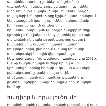
առանձնահատկություններ, մինչդեռ նոր
պահանջները ենթադրում են կարողությունների
առումով ճկուն և լայնածավալ համակառույցով
տվյալների կենտրոն: Վերը նշված պատկերներում
ներկայացված կարողությունների կիրառմամբ
խորհրդակցություն գումարելու
հրամանատարական կառույցի խնդիրը լուծելը
դյուրին չէ: Բավական է հաշվի առնել միայն այն
տվյալների ընդհանուր քանակը, որը պետք է
խմբավորվի և մատչելի դարձվի սպառող
սուբյեկտներին, ընդ որում առանց կենդանի
տեսանյութերին կրկին վերադառնալու
հնարավության: Դա ակնհայտ դարձավ, երբ 2012թ.
ԱՄՆ-ի Ռազմաօդային ուժերը կիսով չափ
կրճատեցին իրենց հետախուզական ԱԹՍ-ների
քանակությունը, քանի որ զուրկ էին
զինծառայողների անհրաժեշտ քանակից՝ բոլոր
թռչող սարքերից ստացվող տվյալները մշակելու
համար:
Խնդիրը և դրա լուծումը
Իրավիճակային սպառնալիքների արդյունքում ըստ