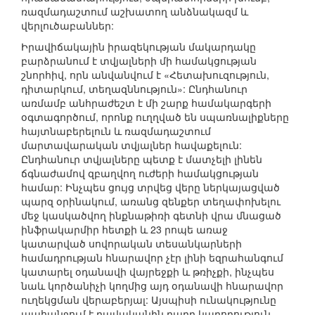
ռազմադաշտում աշխատող անձնակազմ և
վերլուծաբաններ:
Իրավիճակային իրազեկության մակարդակը
բարձրանում է տվյալների մի համակցության
շնորհիվ, որն անվանվում է «Հետախուզություն,
դիտարկում, տեղազննություն»: Ընդհանուր
առմամբ անհրաժեշտ է մի շարք համակարգերի
օգտագործում, որոնք ուղղված են սպառնալիքները
հայտնաբերելուն և ռազմադաշտում
մարտավարական տվյալներ հավաքելուն:
Ընդհանուր տվյալները պետք է մատչելի լինեն
ճգնաժամով զբաղվող ուժերի համակցության
համար: Ինչպես ցույց տրվեց վերը ներկայացված
պարզ օրինակում, առանց զենքեր տեղափոխելու
մեջ կասկածվող ինքնաթիռի գետնի վրա մնացած
ինֆրակարմիր հետքի և 23 րոպե առաջ
կատարված սովորական տեսանկարների
համադրության հնարավոր չէր լինի եզրահանգում
կատարել օդանավի վայրեջքի և թռիչքի, ինչպես
նաև կործանիչի կողմից այդ օդանավի հնարավոր
ուղեկցման վերաբերյալ: Այսպիսի ունակությունը
պահանջում է բավականին բարդ կարողություն