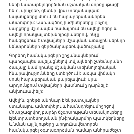
ների կատարելոգործման մշտական գործընթացի
հետ, մինչդեռ, գետնի վրա տեղակայված
կայանքները մնում են հարաբերականորեն
անփոփոխ: Նախագծող ինժիներները թռչող
սարքերը մշտապես համալրում են ավելի հզոր և
ավելի որակյալ տեխնոլոգիաներով, ինչը
հանգեցնում է տվյալների մշակման առաջին սերնդի
կենտրոնների գերծանրաբեռնվածությանը:
Գործող համակարգերի շրջանակներում
պարզապես ավելացնելով տվյալների շտեմարանի
ծավալը կամ դրանց մշակման տեխնոլոգիական
հնարավությունները ստեղծում է առկա վիճակի
սոսկ հարաբերական բարելավում: Սրա
արդյունքում տվյալների վատնումը դարձել է
անխուսափելի:
Ավելին, գրեթե անհնար է ենթատվյալներ
ստանալու, ամփոփելու և համադրելու միջոցով
մուտքագրվող բարձր ճշգրտության տեսանյութերը,
էլեկտրատեսողական ինֆրակարմիր պատկերները
և նման այլ նյութերը արդյունավետորեն
համակարգել օգտագործման համար անհրաժեշտ