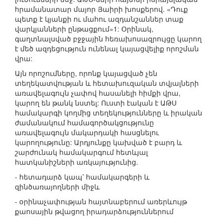
հրամանատար մայոր Յաիրի խոսքերով. «Դուք
պետք է կյանքի ու մահու ազդանշաններ տաք
վարկյանների ընթացքում»1: Օրինակ,
գաղտնալսված բջջային հեռախոսազրույցը կարող
է մեծ ազդեցություն ունենալ կայացվելիք որոշման
վրա:
Այն որոշումները, որոնք կայացված չեն
տեղեկատվության և հետախուզական տվյալների
առավելագույն չափով հասանելի հիմքի վրա,
կարող են թանկ նստել: Ուստի էական է ԱԹՍ
համակարգի կողմից տեղեկությունները և իրական
ժամանակում համագործակցությունը
առավելագույն մակարդակի հասցնելու
կարողությունը: Արդյունքը կախված է բարդ և
շարժունակ համակարգում հետևյալ
հատկանիշների առկայությունից.
- հետադարձ կապ՝ համակարգերի և
զինծառայողների միջև
- օրինաչափության հայտնաբերում առերևույթ
քաոսային թվացող իրադարձություններում