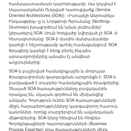
համապատասխան կարողությամբ: Սա կոչվում է
Սպասարկմանն Ուղղված Կառուցվածք (Service
Oriented Architectures (SOA)): «Իսրայելի Աերոսփեյս
Ինդասթրիզ»-ը և Նորթրոփ-Գրումանը (Northrop-
Grumman) իրագործում են նման լուծումներ՝
կիրառելով SOA: Սույն հոդվածը նվիրված չէ SOA -ի
հետազոտմանը: SOA-ի մասին մանրամասներ
կարելի է հեշտությամբ գտնել համացանցում: SOA
ծրագիրը կարելի է ձեռք բերել ինչպես
արտադրողներից այնպես էլ անվճար
աղբյուրներից:
SOA-ն բաշխված համակրգչային և մոդուլար
ծրագրավորման զարգացման արդյունքն է: SOA-ն
բաղկացած է տարբեր համակրգչային ծրագրերից:
Չնայած SOA ծառայությունները բավականին
որակյալ են, սկայան գործում են միմյանցից
անկախ: Գոյություն ունեն SOA ծառայությունների
միջև հարաբերությունները կարգավորող հատուկ
կանոններ, որոնք տարբերվում են ավանդական
մեթոդներից: SOA-ները հենվում են Բիզնես
Գործընթացների Կարողությունների (Business
Process Expertise) վրա ծառայությունների միջև