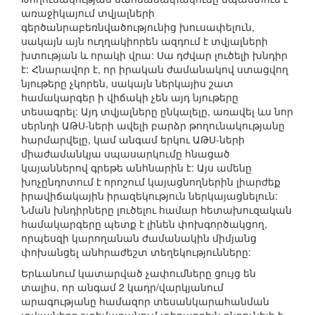
առաջիկայում տվյալների
գերծանրաբեռնվածությունից խուսափելուն,
սակայն այն ուղղակիորեն ազդում է տվյալների
խտության և որակի վրա: Սա դժվար լուծելի խնդիր
է: Հնարավոր է, որ իրական ժամանակով ստացվող
նյութերը չկորեն, սակայն ներկայիս շատ
համակարգեր ի վիճակի չեն այդ նյութերը
տեսագրել: Այդ տվյալները ընկալելը, առավել ևս նոր
սերնդի ԱԹՍ-ների ավելի բարձր թողունակությանը
հարմարվելը, կամ անգամ երկու ԱԹՍ-ների
միաժամանկյա սպասարկումը հնացած
կայաններով գրեթե անհնարին է: Այս ամենը
խոչընդոտում է որոշում կայացնողներին լիարժեք
իրավիճակային իրազեկություն ներկայացնելուն:
Նման խնդիրները լուծելու համար հետախուզական
համակարգերը պետք է լինեն փոխգործակցող,
որպեսզի կարողանան ժամանակին միմյանց
փոխանցել անհրաժեշտ տեղեկությունները:
Երևանում կատարված չափումները ցույց են
տալիս, որ անգամ 2 կադր/վարկյանում
արագությանը համազոր տեսանկարահանման