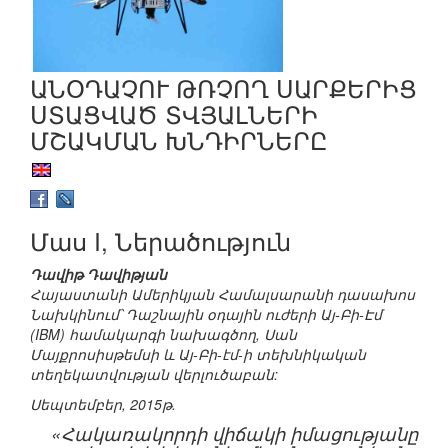
ԱՆՕԴԱՉՈՒ ԹՌՉՈՂ ՍԱՐՔԵՐԻՑ
ՍՏԱՑՎԱԾ ՏՎՅԱԼՆԵՐԻ
ՄՇԱԿՄԱՆ ԽՆԴԻՐՆԵՐԸ
Մաս I, Ներածություն
Դավիթ Դավիթյան
Հայաստանի Ամերիկյան Համալսարանի դասախոս
Նախկինում՝ Դաշնային օդային ուժերի Այ-Բի-Էմ
(IBM) համակարգի նախագծող, Սան
Մայքրոսիսթեմսի և Այ-Բի-էմ-ի տեխնիկական
տեղեկատվության վերլուծաբան:
Սեպտեմբեր, 2015թ.
«Հակառակորդի վիճակի իմացությանը