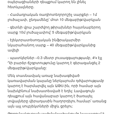
օպերացիաների դեպքում կարող են լինել
հետևյալները.
- Համադրական ռադիոտեղորոշիչ սարքեր – 1մ
լուծաչափ, ընդամենը՝ մոտ 10 մեգաբիթ/վարկյան
- գետնի վրա շարժվող թիրախներ հայտնաբերող
սարք 10մ լուծաչափով՝ 5 մեգաբիթ/վարկյան
- էլեկտրատեսողական ինֆրակարմիր
նկարահանող սարք – 40 մեգաբիթ/վարկյանից
ավելի
- պատկերներ –0.3 մետր լուսազգայությամբ, 4Կ էյչ
Դի բարձր ճշգրտությունը կարող է գերազանցել 2
մեգաբիթ/վարկյանը:
Մեկ տասնամյակ առաջ նախագծված
կառավարման կայանը ներկայումս դժվարությամբ
կարող է հարմարվել այն ԱԹՍ-ին, որի համար այն
նախկինում նախատեսված է եղել: Լավագույն
դեպքում այն հավանաբար կարող է ծառայել
տվյալները վերադասին հաղորդելու համար՝ առանց
այն այլ սուբյեկտների միջև ցրելու:
Թողունակության սահմանափակումը նպաստում է