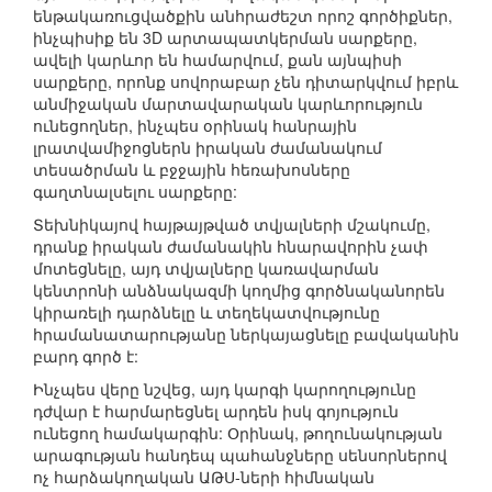
ենթակառուցվածքին անհրաժեշտ որոշ գործիքներ,
ինչպիսիք են 3D արտապատկերման սարքերը,
ավելի կարևոր են համարվում, քան այնպիսի
սարքերը, որոնք սովորաբար չեն դիտարկվում իբրև
անմիջական մարտավարական կարևորություն
ունեցողներ, ինչպես օրինակ հանրային
լրատվամիջոցներն իրական ժամանակում
տեսածրման և բջջային հեռախոսները
գաղտնալսելու սարքերը:
Տեխնիկայով հայթայթված տվյալների մշակումը,
դրանք իրական ժամանակին հնարավորին չափ
մոտեցնելը, այդ տվյալները կառավարման
կենտրոնի անձնակազմի կողմից գործնականորեն
կիրառելի դարձնելը և տեղեկատվությունը
հրամանատարությանը ներկայացնելը բավականին
բարդ գործ է:
Ինչպես վերը նշվեց, այդ կարգի կարողությունը
դժվար է հարմարեցնել արդեն իսկ գոյություն
ունեցող համակարգին: Օրինակ, թողունակության
արագության հանդեպ պահանջները սենսորներով
ոչ հարձակողական ԱԹՍ-ների հիմնական