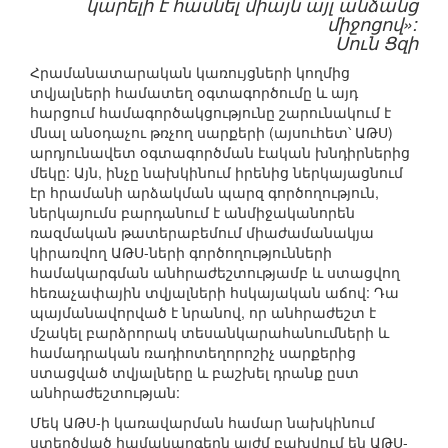
կարելի է հասնել միայն այլ անձանց
միջոցով»:
Սուն Ցզի
Հրամանատարական կառույցների կողմից
տվյալների համատեղ օգտագործումը և այդ
հարցում համագործակցությունը շարունակում է
մնալ անօդաչու թռչող սարքերի (այսուհետ՝ ԱԹՍ)
արդյունավետ օգտագործման էական խնդիրներից
մեկը: Այն, ինչը նախկինում իրենից ներկայացնում
էր հրամանի արձակման պարզ գործողություն,
ներկայումս բարդանում է անմիջականորեն
ռազմական թատերաբեմում միաժամանակյա
կիրառվող ԱԹՍ-ների գործողությունների
համակարգման անհրաժեշտությամբ և ստացվող
հեռաչափային տվյալների հսկայական աճով: Դա
պայմանավորված է նրանով, որ անհրաժեշտ է
մշակել բարձրորակ տեսանկարահանումների և
համադրական ռադիոտեղորոշիչ սարքերից
ստացված տվյալները և բաշխել դրանք ըստ
անհրաժեշտության:
Մեկ ԱԹՍ-ի կառավարման համար նախկինում
ստեղծված համակարգերն այժմ բախվում են ԱԹՍ-