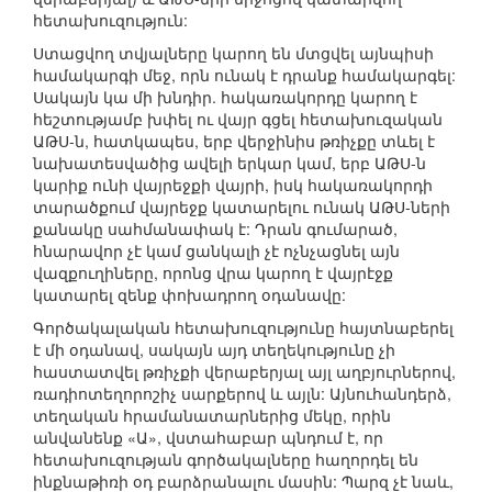
հետախուզություն:
Ստացվող տվյալները կարող են մտցվել այնպիսի
համակարգի մեջ, որն ունակ է դրանք համակարգել:
Սակայն կա մի խնդիր. հակառակորդը կարող է
հեշտությամբ խփել ու վայր գցել հետախուզական
ԱԹՍ-ն, հատկապես, երբ վերջինիս թռիչքը տևել է
նախատեսվածից ավելի երկար կամ, երբ ԱԹՍ-ն
կարիք ունի վայրեջքի վայրի, իսկ հակառակորդի
տարածքում վայրեջք կատարելու ունակ ԱԹՍ-ների
քանակը սահմանափակ է: Դրան գումարած,
հնարավոր չէ կամ ցանկալի չէ ոչնչացնել այն
վազքուղիները, որոնց վրա կարող է վայրէջք
կատարել զենք փոխադրող օդանավը:
Գործակալական հետախուզությունը հայտնաբերել
է մի օդանավ, սակայն այդ տեղեկությունը չի
հաստատվել թռիչքի վերաբերյալ այլ աղբյուրներով,
ռադիոտեղորոշիչ սարքերով և այլն: Այնուհանդերձ,
տեղական հրամանատարներից մեկը, որին
անվանենք «Ա», վստահաբար պնդում է, որ
հետախուզության գործակալները հաղորդել են
ինքնաթիռի օդ բարձրանալու մասին: Պարզ չէ նաև,