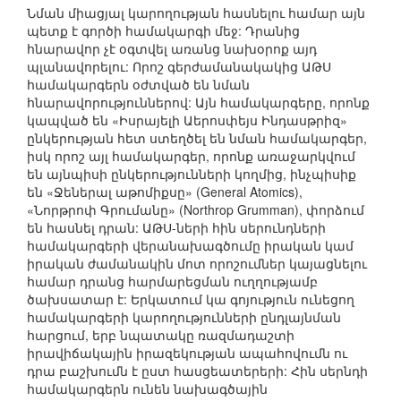
Նման միացյալ կարողության հասնելու համար այն
պետք է գործի համակարգի մեջ: Դրանից
հնարավոր չէ օգտվել առանց նախօրոք այդ
պլանավորելու: Որոշ գերժամանակակից ԱԹՍ
համակարգերն օժտված են նման
հնարավորություններով: Այն համակարգերը, որոնք
կապված են «Իսրայելի Աերոսփեյս Ինդասթրիզ»
ընկերության հետ ստեղծել են նման համակարգեր,
իսկ որոշ այլ համակարգեր, որոնք առաջարկվում
են այնպիսի ընկերությունների կողմից, ինչպիսիք
են «Ջեներալ աթոմիքսը» (General Atomics),
«Նորթրոփ Գրումանը» (Northrop Grumman), փորձում
են հասնել դրան: ԱԹՍ-ների հին սերունդների
համակարգերի վերանախագծումը իրական կամ
իրական ժամանակին մոտ որոշումներ կայացնելու
համար դրանց հարմարեցման ուղղությամբ
ծախսատար է: Երկատում կա գոյություն ունեցող
համակարգերի կարողությունների ընդլայնման
հարցում, երբ նպատակը ռազմադաշտի
իրավիճակային իրազեկության ապահովումն ու
դրա բաշխումն է ըստ հասցեատերերի: Հին սերնդի
համակարգերն ունեն նախագծային