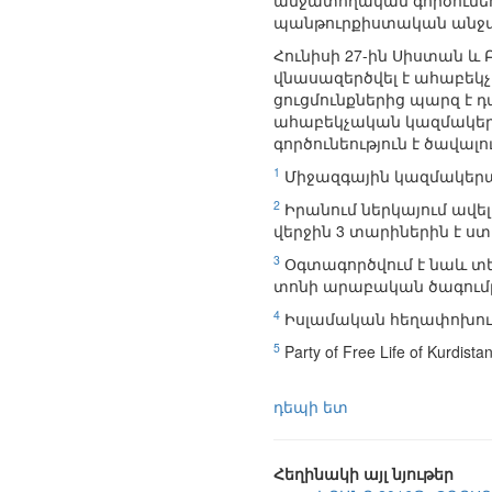
անջատողական գործունեու
պանթուրքիստական անջատ
Հունիսի 27-ին Սիստան և
վնասազերծվել է ահաբեկչ
ցուցմունքներից պարզ է 
ահաբեկչական կազմակերպո
գործունեություն է ծավա
1
Միջազգային կազմակերպո
2
Իրանում ներկայում ավե
վերջին 3 տարիներին է ստ
3
Օգտագործվում է նաև տ
տոնի արաբական ծագումը՝
4
Իսլամական հեղափոխու
5
Party of Free Life of Kur
դեպի ետ
Հեղինակի այլ նյութեր