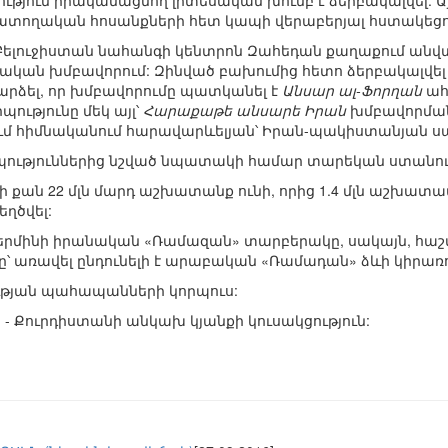
թյուն իրականացնող լրտեսական խումբ է ձերբակալվել: Ա
ողական հոսանքների հետ կապի վերաբերյալ հստակեցու
 Բելուջիստան նահանգի կենտրոն Զահեդան քաղաքում անվտ
ական խմբավորում: Զինված բախումից հետո ձերբակալվել
դարձել, որ խմբավորումը պատկանել է
Անսար ալ-Ֆորղան
ահ
ւթյունը մեկ այլ՝
Հարաքաթե անսարե Իրան
խմբավորման 
լում հիմնականում հարավարևելյան՝ Իրան-պակիստանյան ս
ւթյուններից նշված նպատակի համար տարեկան ստանում է
լի քան 22 մլն մարդ աշխատանք ունի, որից 1.4 մլն աշխա
եղծվել:
երմինի իրանական «Ռամազան» տարբերակը, սակայն, հաշվ
 առավել ընդունելի է արաբական «Ռամադան» ձևի կիրառու
թյան պահապանների կորպուս:
distan - Քուրդիստանի անկախ կյանքի կուսակցություն: