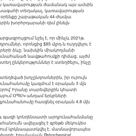
կին կառավարության ժամանակ այս ամսին
 նախագահի տեղակալ, կառավարության
 օրենքը շաբաթական 44-ժամյա
ին խորհրդարանի դեմ լինելն
ազրույցում նշել է, որ մինչև 2021թ.
ւմներ, որոնցից $85 մլրդ-ն ուղղվելու է
րերի ձևը. նախկին միակողմանի
յունահանած նավթահումքի դիմաց, այժմ
ղ ընկերություններ է ստեղծելու, ինչը
ստեղծված խոչընդոտներին, իր ուրույն
ունահանումը կազմում է օրական 3 մլն
քերով՝ Իրանը տարեվերջին կհատի
նայում ՕՊԵԿ անդամ երկրների
յունահանումը հասցնել օրական 4.8 մլն
նաև գազի կոնդենսատի արդյունահանմանը
հանումն ավելացել է գրեթե մեկուկես
տարում կրկնապատկվել է, մասնավորապես
ն լիտրի: Իրանական
Petrochemical