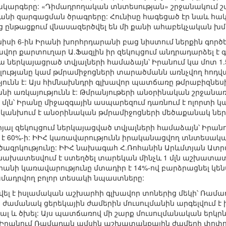
ակարգերը: «Դիմադրողական տնտեսության» շրջանակում շա
նի զարգացման ծրագրերը: Հունիսը հագեցած էր նաև հ
ոնց ընթացքում վնասազերծվել են մի քանի ահաբեկչական խմ
նիսի 6-ին Իրանի խորհրդարանի բաց նիստում ներքին գոր
վոր քարտուղար Ա.Ֆազլին իր զեկույցում անդրադարձել է 
 ներկայացրած տվյալների համաձայն՝ Իրանում կա մոտ 1.5
ւթյանը կամ թմրամիջոցների տարածմանն առնչվող հոդվածն
ունն է: Այս հիմնախնդրի գլխավոր պատճառը թմրաբիզնես
ի առկայությունն է: Թմրանյութերի անօրինական շրջանառ
 մլն՝ Իրանը միջազգային ասպարեզում դառնում է ոլորտի 
ր կանխում է անօրինական թմրամիջոցների մեծաքանակ ն
ալ զեկույցում ներկայացված տվյալների համաձայն՝ Իրանում 
մ է 60%-ի: ԻԻՀ կառավարությունն իրականացվող տնտեսակա
ործազրկությունը: ԻԻՀ նախագահ Հ.Ռոհանին Արևմտյան 
որ նախատեսվում է ստեղծել տարեկան մինչև 1 մլն աշխատատ
 Իրանի կառավարությունը մտադիր է 14%-ով բարձրացնել կ
ադրվող բոլոր տեսակի նպաստները:
կսվել է իսլամական աշխարհի գլխավոր տոներից մեկի՝ Ռամ
քի ժամանակ ցերեկային ժամերին մուսուլմանին արգելվում է 
նալ և ծխել: Այս պատճառով մի շարք մուսուլմանական եր
: Իրանում Ռամադան ամսին աշխատանքային ժամերի փոփոխ