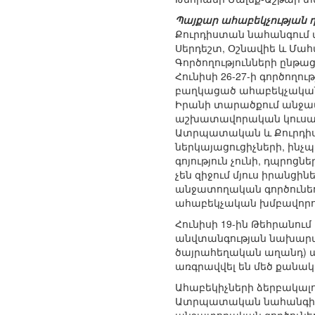
Պայքար ահաբեկչության դ
Քուրդիստան նահանգում 
Սերդեշտ, Օշնավիե և Մահ
Գործողությունների ընթաց
Հունիսի 26-27-ի գործողո
բաղկացած ահաբեկչական
Իրանի տարածքում անջատո
աշխատավորական կուսակ
Ատրպատական և Քուրդիստ
ներկայացուցիչների, ինչ
գոյություն չունի, դպրո
չեն զիջում մյուս իրանցի
անջատողական գործունեո
ահաբեկչական խմբավորում
Հունիսի 19-ին Թեհրանում
անվտանգության նախարա
ծայրահեղական աղանդ) ահ
առգրավվել են մեծ քանակո
Ահաբեկիչների ձերբակալո
Ատրպատական նահանգի ա