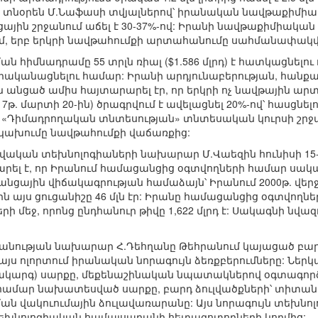
ն տնօրեն Մ.Նաֆասի տվյալներով՝ իրանական նավթաքիմ
ին շրջանում աճել է 30-37%-ով: Իրանի նավթաքիմիական 
, երբ երկրի նավթահումքի արտահանումը սահմանափակվել 
ն հիմնադրամը 55 տրլն ռիալ ($1.586 մլրդ) է հատկացնելո
րականացնելու համար: Իրանի արդյունաբերության, հանքա
անցած ամիս հայտարարել էր, որ երկրի ոչ նավթային ա
թ. մարտի 20-ին) ծրագրվում է ավելացնել 20%-ով՝ հասցնելով 
 «Դիմադրողական տնտեսության» տնտեսական կուրսի շրջ
 կախումը նավթահումքի վաճառքից:
ական տեխնոլոգիաների նախարար Մ.Վաեզին հունիսի 15
րել է, որ Իրանում համացանցից օգտվողների համար սակագի
ցային վիճակագրության համաձայն՝ Իրանում 2000թ. վերջ
ին այս ցուցանիշը 46 մլն էր: Իրանը համացանցից օգտվողն
ի մեջ, որոնց ընդհանուր թիվը 1,622 մլրդ է: Սակագնի նվազ
պանության նախարար Հ.Դեհղանը Թեհրանում կայացած բա
յս ոլորտում իրանական նորագույն ձեռքբերումները: Ներկա
մակարգ) սարքը, մեքենաշինական նպատակներով օգտագործ
 համար նախատեսված սարքը, բարդ ձուլվածքների՝ տիտա
ան վակուումային ձուլավառարանը: Այս նորագույն տեխնոլ
եխնոլոգիական համալսարանի հետազոտողների կողմից: