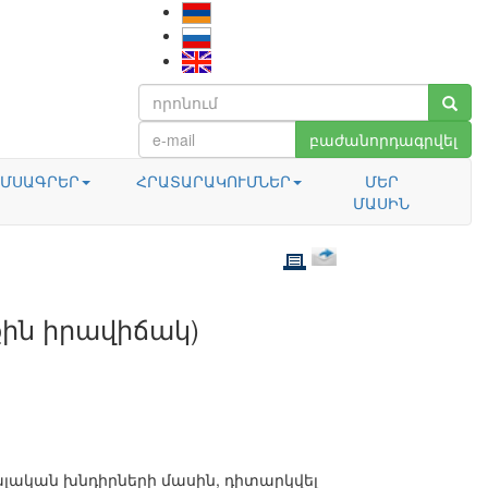
բաժանորդագրվել
ՄՍԱԳՐԵՐ
ՀՐԱՏԱՐԱԿՈՒՄՆԵՐ
ՄԵՐ
ՄԱՍԻՆ
քին իրավիճակ)
իալական խնդիրների մասին, դիտարկվել