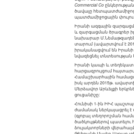
Commercial Co
ընկերությա
ծավալը հետպատժամիջոցայ
պատժամիջոցային փուլում
Իրանի ազգային զարգացմա
և զարգացման ծրագրեր ի
նախարար Մ.Նեմաթզադեն 
տարում (ավարտվում է 2017
իրականացվում են Իրանի
նվազեցնել տնտեսության
Իրանի կապի և տեղեկատվ
հարցազրույցում հայտարա
Համաշխարհային համացան
իսկ արդեն 2015թ. ավարտ
Մերձավոր Արևելքի երկրներ
ցուցանիշը:
Հունիսի 1-ին ԻԻՀ պաշտ
ժամանակ ներկայացրել է ա
(գլոբալ տեղորոշման հա
ծածկույթներով պատելու
ձուլակտորների վերահալմ
Թեհրանի Մալեք-Աշթար տ