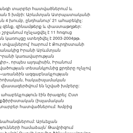
նգի տարբեր հատվածներում և
ան 5 խմբի: Արևմտյան Ատրպատականի
 4 խումբ, ընդհանուր՝ 21 ահաբեկիչ:
ակ զենք, զինամթերք և փաստաթղթեր:
րջանում ոչնչացվել է 11 հոգուց
առույցը ստեղծվել է 2003-2004թթ.
տվյալներով՝ հարում է Քուրդիստանի
ահմանակից Իրանի Արևմտյան
 Իրանի կառավարության
իր», որպես այդպիսին, Իրանում
վածության տեսանկյունից քրդերը ոչնչով
ես «առանձին ազգաբնակչության
ղափոխական, հակաիսլամական
 վնասազերծվում են նշված խմբերը:
ահաբեկչություն էին ծրագրել: Ըստ
աքֆիրիստական (իսլամական
ի տարբեր հատվածներում: Խմբից
նահանգներում: Արևելյան
ւնների համաձայն՝ Թավրիզում