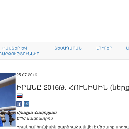
ՓԱՍՏԵՐ ԵՎ
ՏԵՍԱԴԱՐԱՆ
ԼՈՒՐԵՐ
Ա
ԴԱՐՁՈՒԹՅՈՒՆՆԵՐ
25.07.2016
ԻՐԱՆԸ 2016Թ. ՀՈՒՆԻՍԻՆ (ներ
Հրաչյա Հակոբյան
ԵՊՀ մագիստրոս
Իրանում հունիսին բարձրաձայնվել է մի շարք սոց