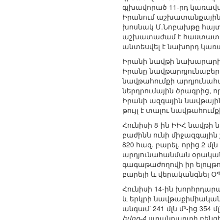
գլխավորած 11-րդ կառավա
Իրանում աշխատանքային ժ
խոսնակ Մ.Նոբախթը հայտ
աշխատաժամ է հաստատու
անտեսվել է նախորդ կառա
Իրանի նավթի նախարար
Իրանը նավթարդյունաբերու
նավթահումքի արդյունահ
ներդրումային ծրագրից, 
Իրանի ազգային նավթային
թույլ է տալու նավթահու
Հունիսի 8-ին ԻԻՀ նավթի 
բաժինն ունի միջազգային 
820 հազ. բարել, որից 2
արդյունահանման օրական 
գագաթաժողովի իր ելույթո
բարելի և վերականգնել 
Հունիսի 14-ին խորհրդար
և երկրի նավթաքիմիական 
անգամ՝ 241 մլն մ³-ից 35
եվրո-4
ստանդարտի բենզինի