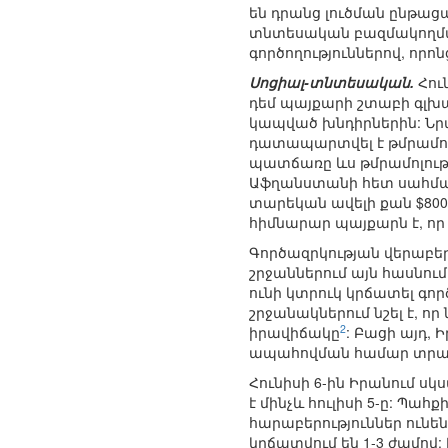
են դրանց լուծման ընթաց
տնտեսական բազմակողմա
գործողություններով, որ
Սոցիալ-տնտեսական.
Հու
դեմ պայքարի շտաբի գլխա
կապված խնդիրներին: Նրա
դատապարտվել է թմրամոլո
պատճառը ևս թմրամոլությ
Աֆղանստանի հետ սահման
տարեկան ավելի քան $800
հիմնարար պայքարն է, ո
Գործազրկության վերաբերյ
շրջաններում այն հասնու
ունի կտրուկ կրճատել գ
շրջանակներում նշել է, 
2
իրավիճակը
: Բացի այդ,
ապահովման համար տրամ
Հունիսի 6-ին Իրանում ս
է մինչև հուլիսի 5-ը: Պահ
հարաբերություններ ունե
կրճատվում են 1-3 ժամով