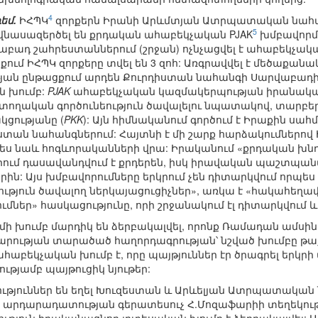
4
եմ.
ԻՀՊԿ
զորքերն Իրանի Արևմտյան Ատրպատական նահա
5
վնասազերծել են քրդական ահաբեկչական PJAK
խմբավորմ
աբադ շահրեստաններում (շրջան) ոչնչացվել է ահաբեկչական
քում ԻՀՊԿ զորքերը տվել են 3 զոհ: Առգրավվել է մեծաքան
ւթյան ընթացքում արդեն Քուրդիստան նահանգի Սարվաբադի շ
 խումբ:
PJAK
ահաբեկչական կազմակերպության իրանական կ
ղական գործունեություն ծավալելու նպատակով, տարբեր 
ցությանը (
PKK
): Այն հիմնականում գործում է Իրաքին ս
ան նահանգներում: Հայտնի է մի շարք հարձակումներով
պես նաև հոգևորականների վրա: Իրականում «քրդական խնդ
ցներում դասավանդվում է քրդերեն, իսկ իրավական պաշտպան
ներին: Այս խմբավորումները երկրում չեն դիտարկվում որպ
ւթյուն ծավալող ներկայացուցիչներ», առկա է «հակահե
ներ» հասկացությունը, որի շրջանակում էլ դիտարկվում և
 մի խումբ մարդիկ են ձերբակալվել, որոնք Ռամադան ամսին 
րության տարածած հաղորդագրության՝ նշված խումբը թ
աբեկչական խումբ է, որը պայթյուններ էր ծրագրել երկր
ւթյամբ պայթուցիկ նյութեր:
ւթյուններ են եղել Խուզեստան և Արևելյան Ատրպատական 
րդարադատության գերատեսուչ Հ.Մոզաֆարիի տեղեկությո