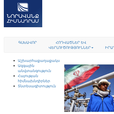
ԳԼԽԱՎՈՐ
ՀՈԴՎԱԾՆԵՐ ԵՎ
ՎԵՐԼՈՒԾՈՒԹՅՈՒՆՆԵՐ
ԻՐԱ
Աշխարհաքաղաքականություն
Ազգային
անվտանգություն
Հայության
հիմնախնդիրներ
Տնտեսագիտություն