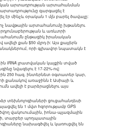
իական արտադրության արտահանման
արտադրությունը զարգացել է
էր մինչև օրական 1 մլն բարել ծավալը:
ւ ոչ նավթային արտահանումը խթանելու
րդյունաբերության և առևտրի
րտահանումն ընթացիկ իրանական
ավելի քան $50 մլրդ-ի: Այս քայլերն
անակներում, որի գլխավոր նպատակն է
-ին
IRNA
լրատվական կայքին տված
նը նվազելու է 17-22%-ով:
ին 250 հազ. ինտերնետ օգտատեր կար,
երի քանակով առաջինն է Ասիայի և
ումն ավելի է բարձրացնելու այս
րձր տեխնոլոգիաների ցուցահանդեսի
յացվել են 1 մվտ հզորությամբ GPS
վող վակուումային, իոնա-պլազմային
նի, տարբեր պողպատային
ոգիաները նախագծվել և կառուցվել են