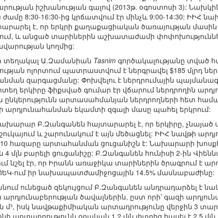
րության իշխանության գալով (2013թ. օգոստոսի 3): Նախ
ամը 8:30-16:30-ից կրճատվում էր մինչև 9:00-14:30: ԻԻՀ
արարել է, որ երկրի քաղաքացիական ծառայության մասին
մ, և անցած տարիներին աշխատաժամի փոփոխություններ
վարության կողմից:
ի տեղակալ Ա.Զամանիան
Tasnim
գործակալությանը տված հարց
թյան ոլորտում պատրաստվում է ներգրավել $185 մլրդ ներդրո
անման զարգացմանը: Փոխվելու է ներդրումային պայմանագ
որտեղ երկիրը ֆիքսված գումար էր վճարում ներդրողին արդ
 ընկերությունն արտասահմանյան ներդրողների հետ համատե
մքի արդյունահանման եկամտի զգալի մասը պահել երկրում:
նախարար Բ.Զանգանեն հայտարարել է, որ երկիրը, չնայած 
շուկայում և շարունակում է այն մեծացնել: ԻԻՀ նավթի արդյ
 մլն 10 հազարը արտահանման ցուցանիշն է: Նախարարի խոս
4 մլն բարելի ցուցանիշը: Բ.Զանգանեն հունիսի 2-ին Վիեն
ւմ նշել էր, որ Իրանն առաջիկա տարիներին ծրագրում է արդ
ՕՊԵԿ-ում իր նախապատժամիջոցային 14.5% մասնաբաժինը:
անում ունեցած զեկույցում Բ.Զանգանեն անդրադարձել է 
արդյունաբերության ծավալներին, ըստ որի՝ գազի արդյունա
4 մլն մ³, իսկ նավթաքիմիական արտադրությունը վերջին 3 
 արտադրությունն օրական 1.2 մլն լիտրից հասել է 2.5 մլ