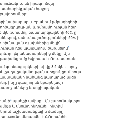
րունակում են իրագործվել
ակաահաբեկչական հաջող
բավորումներ:
ծերի նախարար և Իրանում թմրադեղերի
գործազրկության և թմրամոլության հետ
 մլն թմրամոլ, բանտարկյալների 40%-ը
երով, ամուսնալուծությունների 50%-ի
ի հիմնական օջախներից մեկի՝
1
ության դեմ պայքարում ծախսելով
կարևոր դերակատարներից մեկը: Այս
երթափանցումը Եվրոպա և Ռուսաստան:
գործազուրկների թիվը 3.5 մլն է, որոշ
ն քաղաքականության արդյունքում հույս
Ատրպատականի նահանգ կատարած այցի
եղ, ինչը զգալիորեն կբարելավի
ենսաթոշակները և սոցիալական
3
ադանի
պահքի ամիսը: Այն շարունակվելու
խմիչք և սնունդ ընդունել, ինտիմ
կրներում աշխատանքային ժամերը
ությունը վերացվել է Հ.Ռոհանիի