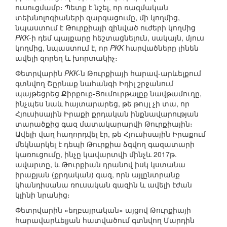
ուսուցմամբ։ Պետք է նշել, որ ռազմական
տեխնոլոգիաների զարգացումը, մի կողմից,
նպաստում է Թուրքիայի զինված ուժերի կողմից
PKK
-ի դեմ պայքարը հեշտացնելուն, սակայն, մյուս
կողմից, նպաստում է, որ
PKK
հարվածները լինեն
ավելի զորեղ և խորտակիչ։
Փետրվարին
PKK
-ն Թուրքիայի հարավ-արևելքում
գտնվող Շըրնաք նահանգի Իդիլ շրջանում
պայթեցրեց Քիրքուք-Յումուրթալըք նավթամուղը,
ինչպես նաև հայտարարեց, թե թույլ չի տա, որ
Հյուսիսային Իրաքի քրդական ինքնավարության
տարածքից գազ մատակարարվի Թուրքիային։
Ավելի վաղ հաղորդվել էր, թե Հյուսիսային Իրաքում
մեկնարկել է դեպի Թուրքիա ձգվող գազատարի
կառուցումը, ինչը կավարտվի մինչև 2017թ.
ավարտը, և Թուրքիան դրանով իսկ կստանա
իրաքյան (քրդական) գազ, որն այլընտրանք
կհանդիսանա ռուսական գազին և ավելի էժան
կլինի նրանից։
Փետրվարին «եղբայրական» այցով Թուրքիայի
հարավարևելյան հատվածում գտնվող Մարդին