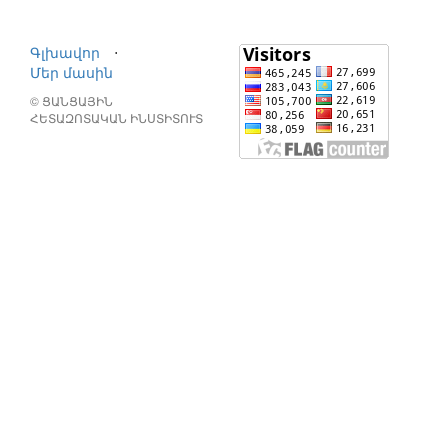
Գլխավոր
⋅
Մեր մասին
© ՑԱՆՑԱՅԻՆ
ՀԵՏԱԶՈՏԱԿԱՆ ԻՆՍՏԻՏՈՒՏ