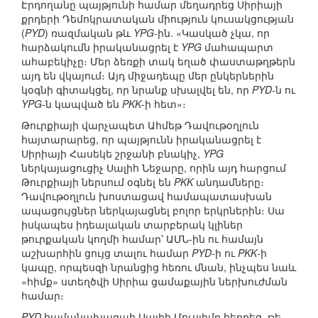
Էրդողանը պայթյունի համար մեղադրեց Սիրիայի
քրդերի Դեմոկրատական միություն կուսակցության
(
PYD
) ռազմական թև
YPG
-ին. «Կասկած չկա, որ
հարձակումն իրականացրել է
YPG
մահապարտ
ահաբեկիչը։ Մեր ձեռքի տակ եղած փաստաթղթերն
այդ են վկայում։ Այդ միջադեպը մեր ընկերներին
կօգնի գիտակցել, որ նրանք սխալվել են, որ
PYD
-ն ու
YPG
-ն կապված են
PKK
-ի հետ»։
Թուրքիայի վարչապետ Ահմեթ Դավութօղլուն
հայտարարեց, որ պայթյունն իրականացրել է
Սիրիայի Հասեկե շրջանի բնակիչ,
YPG
ներկայացուցիչ Սալիհ Նեջարը, որին այդ հարցում
Թուրքիայի ներսում օգնել են
PKK
անդամները։
Դավութօղլուն խոստացավ համապատասխան
ապացույցներ ներկայացնել բոլոր երկրներին։ Սա
իսկապես իդեալական տարբերակ կլիներ
թուրքական կողմի համար՝ ԱՄՆ-ին ու համայն
աշխարհին ցույց տալու համար
PYD
-ի ու
PKK
-ի
կապը, որպեսզի նրանցից հեռու մնան, ինչպես նաև
«հիմք» ստեղծվի Սիրիա ցամաքային ներխուժման
համար։
PYD
համանախագահ Սալիհ Մուսլիմը հերքեց, թե