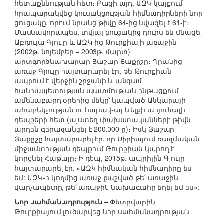
հետաքննության հետ։ Բացի այդ, ԱԶԿ կայքում
հրապարակվեց կուսակցության հիմնադիրների նոր
ցուցակը, որում նրանց թիվը 64-ից նվազել է 61-ի։
Մասնավորապես, տվյալ ցուցակից դուրս են մնացել
Աբդուլա Գյուլը և ԱԶԿ-ից Թուրքիայի առաջին
(2002թ. նոյեմբեր – 2003թ. մարտ)
արտգործնախարար Յաշար Յաքըշը։ Դրանից
առաջ Գյուլը հայտարարել էր, թե Թուրքիան
ապրում է վերջին շրջանի և անգամ
հանրապետության պատմության ընթացքում
ամենաբարդ օրերից մեկը՝ կապված Անկարայի
ահաբեկչության ու հարավ-արևելքի արյունալի
դեպքերի հետ (այստեղ փախստականների թիվն
արդեն գերազանցել է 200.000-ը)։ Իսկ Յաշար
Յաքըշը հայտարարել էր, որ Սիրիայում ռազմական
միջամտության դեպքում Թուրքիան կարող է
կորցնել Հաթայը։ Ի դեպ, 2015թ. ապրիլին Գյուլը
հայտարարել էր. «ԱԶԿ հիմնական հիմնադիրը ես
եմ: ԱԶԿ-ի կողմից առաջ քաշված թե՛ առաջին
վարչապետը, թե՛ առաջին նախագահը եղել եմ ես»:
Նոր սահմանադրություն
– Փետրվարին
Թուրքիայում լուծարվեց նոր սահմանադրության