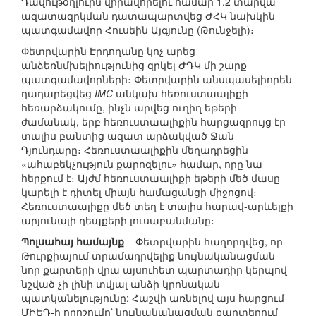
Դավութօղլուին վիրավորելու համար 1.2 տարվա
ազատազրկման դատապարտվեց ԺՀԿ նախկին
պատգամավոր Հուսեին Այգյունը (Թունջելի)։
Փետրվարին Էրդողանը կոչ արեց
անձեռնմխելիությունից զրկել ԺԴԿ մի շարք
պատգամավորների։ Փետրվարին անսպասելիորեն
դադարեցվեց
IMC
անկախ հեռուստաալիքի
հեռարձակումը, ինչն արվեց ուղիղ եթերի
ժամանակ, երբ հեռուստաալիքին հարցազրույց էր
տալիս բանտից ազատ արձակված Ջան
Դյունդարը։ Հեռուստաալիքին մեղադրեցին
«ահաբեկչություն քարոզելու» համար, որը նա
հերքում է։ Այժմ հեռուստաալիքի եթերի մեծ մասը
կարելի է դիտել միայն համացանցի միջոցով։
Հեռուստաալիքը մեծ տեղ է տալիս հարավ-արևելքի
արյունալի դեպքերի լուսաբանմանը։
Պոլսահայ համայնք
– Փետրվարին հաղորդվեց, որ
Թուրքիայում տրամադրվելիք նույնականացման
նոր քարտերի վրա այսուհետ պարտադիր կերպով
նշված չի լինի տվյալ անձի կրոնական
պատկանելությունը: Հաշվի առնելով այս հարցում
ՄԻԵԴ-ի որոշումը՝ նույնականացման քարտերում