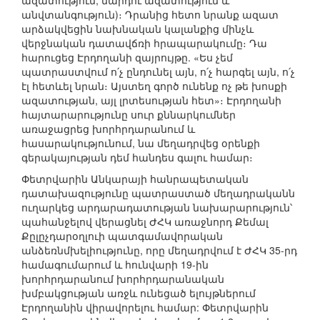
ազատություն, մարդու ազատություն և
անվտանգություն)։ Դրանից հետո նրանք ազատ
արձակվեցին նախնական կալանքից մինչև
վերջնական դատավճռի հրապարակումը։ Դա
հարուցեց Էրդողանի զայրույթը. «Ես չեմ
պատրաստվում ո՛չ ընդունել այն, ո՛չ հարգել այն, ո՛չ
էլ հետևել նրան։ Այստեղ գործ ունենք ոչ թե խոսքի
ազատության, այլ լրտեսության հետ»։ Էրդողանի
հայտարարությունը սուր քննարկումներ
առաջացրեց խորհրդարանում և
հասարակությունում, նա մեղադրվեց օրենքի
գերակայության դեմ հանդես գալու համար։
Փետրվարին Անկարայի հանրապետական
դատախազությունը պատրաստած մեղադրականն
ուղարկեց արդարադատության նախարարություն՝
պահանջելով վերացնել ԺՀԿ առաջնորդ Քեմալ
Քըլըչդարօղլուի պատգամավորական
անձեռնմխելիությունը, որը մեղադրվում է ԺՀԿ 35-րդ
համագումարում և հունվարի 19-ին
խորհրդարանում խորհրդարանական
խմբակցության առջև ունեցած ելույթներում
Էրդողանին վիրավորելու համար: Փետրվարին