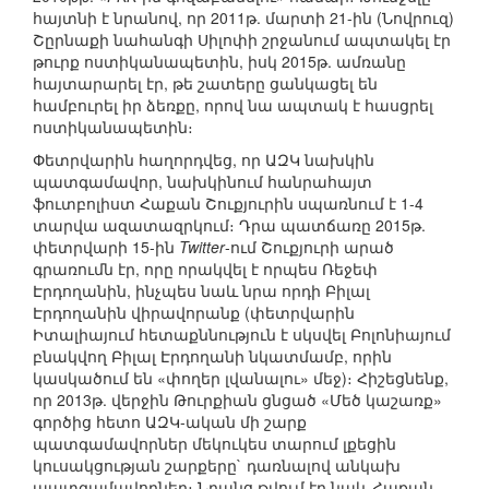
հայտնի է նրանով, որ 2011թ. մարտի 21-ին (Նովրուզ)
Շըրնաքի նահանգի Սիլոփի շրջանում ապտակել էր
թուրք ոստիկանապետին, իսկ 2015թ. ամռանը
հայտարարել էր, թե շատերը ցանկացել են
համբուրել իր ձեռքը, որով նա ապտակ է հասցրել
ոստիկանապետին։
Փետրվարին հաղորդվեց, որ ԱԶԿ նախկին
պատգամավոր, նախկինում հանրահայտ
ֆուտբոլիստ Հաքան Շուքյուրին սպառնում է 1-4
տարվա ազատազրկում։ Դրա պատճառը 2015թ.
փետրվարի 15-ին
Twitter
-ում Շուքյուրի արած
գրառումն էր, որը որակվել է որպես Ռեջեփ
Էրդողանին, ինչպես նաև նրա որդի Բիլալ
Էրդողանին վիրավորանք (փետրվարին
Իտալիայում հետաքննություն է սկսվել Բոլոնիայում
բնակվող Բիլալ Էրդողանի նկատմամբ, որին
կասկածում են «փողեր լվանալու» մեջ)։ Հիշեցնենք,
որ 2013թ. վերջին Թուրքիան ցնցած «Մեծ կաշառք»
գործից հետո ԱԶԿ-ական մի շարք
պատգամավորներ մեկուկես տարում լքեցին
կուսակցության շարքերը` դառնալով անկախ
պատգամավորներ։ Նրանց թվում էր նաև Հաքան