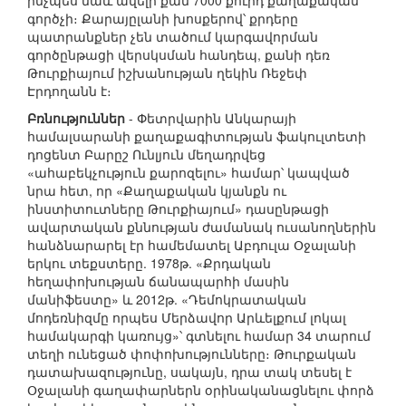
ինչպես նաև ավելի քան 7000 քուրդ քաղաքական
գործչի։ Քարայըլանի խոսքերով՝ քրդերը
պատրանքներ չեն տածում կարգավորման
գործընթացի վերսկսման հանդեպ, քանի դեռ
Թուրքիայում իշխանության ղեկին Ռեջեփ
Էրդողանն է։
Բռնություններ
- Փետրվարին Անկարայի
համալսարանի քաղաքագիտության ֆակուլտետի
դոցենտ Բարըշ Ունլյուն մեղադրվեց
«ահաբեկչություն քարոզելու» համար՝ կապված
նրա հետ, որ «Քաղաքական կյանքն ու
ինստիտուտները Թուրքիայում» դասընթացի
ավարտական քննության ժամանակ ուսանողներին
հանձնարարել էր համեմատել Աբդուլա Օջալանի
երկու տեքստերը. 1978թ. «Քրդական
հեղափոխության ճանապարհի մասին
մանիֆեստը» և 2012թ. «Դեմոկրատական
մոդեռնիզմը որպես Մերձավոր Արևելքում լոկալ
համակարգի կառույց»՝ գտնելու համար 34 տարում
տեղի ունեցած փոփոխությունները։ Թուրքական
դատախազությունը, սակայն, դրա տակ տեսել է
Օջալանի գաղափարներն օրինականացնելու փորձ