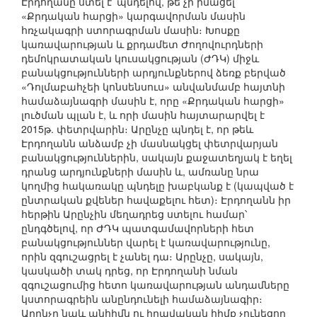
Էրդողանը ստել է՝ պնդելով, թե չի իմացել
«Քրդական հարցի» կարգավորման մասին
հռչակագրի ստորագրման մասին։ Խոսքը
կառավարության և քրդամետ Ժողովուրդների
դեմոկրատական կուսակցության (ԺԴԿ) միջև
բանակցությունների արդյունքներով ձեռք բերված
«Դոլմաբահչեի կոնսենսուս» անվանմամբ հայտնի
համաձայնագրի մասին է, որը «Քրդական հարցի»
լուծման պլան է, և որի մասին հայտարարվել է
2015թ. փետրվարին։ Արընչը պնդել է, որ թեև
Էրդողանն անձամբ չի մասնակցել փետրվարյան
բանակցություններին, սակայն քաջատեղյակ է եղել
դրանց արդյունքների մասին և, ամռանը նրա
կողմից հակառակը պնդելը խաբկանք է (կապված է
ընտրական քվեներ հավաքելու հետ)։ Էրդողանն իր
հերթին Արընչին մեղադրեց ստելու համար՝
ընդգծելով, որ ԺԴԿ պատգամավորների հետ
բանակցություններ վարել է կառավարությունը,
որին զգուշացրել է չանել դա։ Արընչը, սակայն,
կասկածի տակ դրեց, որ Էրդողանի նման
զգուշացումից հետո կառավարության անդամները
կստորագրեին անընդունելի համաձայնագիր։
Արընչը նաև անհիմն ու իրավական հիմք չունեցող