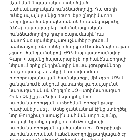
մշակման նպատակով ստեղծված
Սահմանադրական հանձնաժողովը։ Դա տեղի
ունեցավ այն բանից հետո, երբ ընդդիմադիր
Ժողովրդա-հանրապետական կուսակցությունը
(ԺՀԿ) հայտարարեց Սահմանադրական
հանձնաժողովից դուրս գալու մասին՝ դա
պատճառաբանելով առաջնահերթ լուծում
պահանջող խնդիրների հարցում համաձայնության
չգալու հանգամանքով: ԺԴԿ հայ պատգամավոր
Գարո Փայլանը հայտարարել է, որ հանձնաժողովի
ներսում երեք ընդդիմադիր կուսակցությունները
պաշտպանել են երկրի կառավարման
խորհրդարանական համակարգը, մինչդեռ ԱԶԿ-ն
ցանկանում է անցում կատարել կառավարման
նախագահական մոդելին: ԱԶԿ փոխնախագահ
Օմեր Չելիքը ԺՀԿ-ին մեղադրեց նոր
սահմանադրության ստեղծման գործընթացը
խափանելու մեջ. «Մենք ցանկանում էինք ստեղծել
նոր Թուրքիայի առաջին սահմանադրությունը,
սակայն նրանք պնդեցին հին Թուրքիայի
սահմանադրության պահպանումը»։ Թուրքիայի
սահմանադրական հանձնաժողովը բաղկացած էր