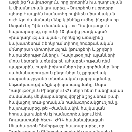
այցելեց Դավութօղլուն, որը քրդերին խաղաղության
և միասնության կոչ արեց. «Թուրքերն ու քրդերը
պետք է ապրեն համատեղ ու լինեն միասնական
ուժ։ Այդ ժամանակ մենք կլինենք ուժեղ, ինչպես որ
Սալահ Էդ-Դինի ժամանակ էր»։ Դավութօղլուն
հայտարարեց, որ ունի 10 կետից բաղկացած
«խաղաղության պլան», որոնցից առաջինը
նախատեսում է երկրում տիրող հոգեբանական
մթնոլորտի փոփոխություն (թուրքերի և քրդերի
հարաբերությունները)։ Դավութօղլուի պլանների
մյուս կետերն առնչվել են ահաբեկչության դեմ
պայքարին, բարեփոխումների իրագործմանը, նոր
սահմանադրություն ընդունելուն, քրդաբնակ
տարածաշրջանի տնտեսական զարգացմանը,
ենթակառուցվածքների զարգացմանը: Ապա
Դավութօղլուն Բինգյոլում ՀԿ-ների հետ հանդիպման
ժամանակ, մեկնաբանելով վերջին շրջանում թափ
հավաքող ռուս-քրդական համագործակցությունը,
հայտարարեց, թե «ժամանակին հայկական
հրոսակախմբերն էլ համագործակցում էին
Ռուսաստանի հետ»։ ԺԴԿ համանախագահ
Սելահաթթին Դեմիրթաշը հայտարարեց, որ
Դավութօղլուն Բինգյոլից քրդերին սպառնացել է