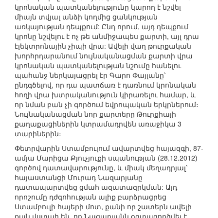
կրոնական պատկանելությունը կարող է նշվել
միայն տվյալ անձի կողմից ցանկության
առկայության դեպքում: Ընդ որում, այդ դեպքում
կրոնը նշվելու է ոչ թե անմիջապես քարտի, այլ դրա
էլեկտրոնային չիպի վրա: Ավելի վաղ թուրքական
խորհրդարանում նույնականացման քարտի վրա
կրոնական պատկանելության նշումը հանելու
պահանջ ներկայացրել էր Գարո Փայլանը՝
ընդգծելով, որ դա պատճառ է դառնում կրոնական
հողի վրա խտրականություն կիրառելու համար, և
որ նման բան չի գործում եվրոպական երկրներում։
Նույնականացման նոր քարտերը Թուրքիայի
քաղաքացիներին կտրամադրվեն առաջիկա 3
տարիներին։
Փետրվարին Ստամբուլում ավարտվեց հայազգի, 87-
ամյա Մարիցա Քյուչյուքի սպանության (28.12.2012)
գործով դատավարությունը, և միակ մեղադրյալ՝
հայաստանցի Մուրադ Նազարյանը
դատապարտվեց ցմահ ազատազրկման: Այդ
որոշումը դժգոհության ալիք բարձրացրեց
Ստամբուլի հայերի մոտ, քանի որ շատերն ավելի
քան վստահ են, որ Նազարյանն օգտագործվել է,