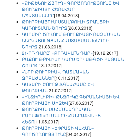
«ՁԻԹԵՆՈՒ ՃՅՈՒՂ» ԳՈՐԾՈՂՈՒԹՅՈՒՆԸ ԵՎ
ԹՈՒՐՔԻԱՅԻ ՀԵՌԱՀԱՐ
ՆՊԱՏԱԿՆԵՐԸ
[18.04.2018]
ԹՈՒՐՔԻԱՅՈՒՄ ՍՏԱՄԲՈՒԼԻ ՋՐԱՆՑՔԻ
ԿԱՌՈՒՑՄԱՆ ՇՈՒՐՋ
[26.03.2018]
ԿԱՐՄԻՐ ԾՈՎՈՒՄ ԹՈՒՐՔԻԱՅԻ ՌԱԶՄԱԿԱՆ
ՆԵՐԿԱՅՈՒԹՅԱՆ ՀԱՍՏԱՏՄԱՆ ԽՆԴՐԻ
ՇՈՒՐՋ
[21.03.2018]
21-ՐԴ ԴԱՐԸ՝ «ՔՐԴԱԿԱ՞Ն ԴԱՐ»
[19.12.2017]
ԲԱՔՈՒ-ԹԲԻԼԻՍԻ-ԿԱՐՍ ԵՐԿԱԹԳԾԻ ԲԱՑՄԱՆ
ՇՈՒՐՋ
[13.12.2017]
«ՆՈՐ ԹՈՒՐՔԻԱ». ՊԱՏՄԱԿԱՆ
ՋՐԲԱԺԱՆՆԵՐ
[10.11.2017]
ԿԱՏԱՐԻ ՇՈՒՐՋ ՃԳՆԱԺԱՄԸ ԵՎ
ԹՈՒՐՔԻԱՆ
[21.07.2017]
«ԻՆՋԻՐԼԻՔԻ» ԹՆՋՈՒԿԸ ԳԵՐՄԱՆԻԱՅԻ ԵՎ
ԹՈՒՐՔԻԱՅԻ ՄԻՋԵՎ
[27.06.2017]
ԹՈՒՐՔԻԱՆ ՍԱՀՄԱՆԱԴՐԱԿԱՆ
ԲԱՐԵՓՈԽՈՒՄՆԵՐԻ ՀԱՆՐԱՔՎԵԻՑ
ՀԵՏՈ
[11.05.2017]
ԹՈՒՐՔԻԱՅԻ «ԵՓՐԱՏԻ ՎԱՀԱՆ»
ԳՈՐԾՈՂՈՒԹՅՈՒՆԸ
[04.04.2017]