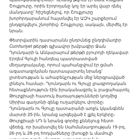
Շուքյուրը, որին Էրդողանը կոչ էր արել վայր դնել
մանդատը՝ հիշեցնելով, որ Շուքյուրը
խորհրդարանում հայտնվել էր ԱԶԿ շարքերում
ընդգրկվելու շնորհիվ։ Շուքյուրը, սակայն, մերժել էր
նրան։
Փետրվարին դատարանն ընդունեց ընդդիմադիր
Cumhuriyet
թերթի գլխավոր խմբագիր Ջան
Դյունդարի և Անկարայում թերթի բյուրոյի ղեկավար
Էրդեմ Գյուլի հանդեպ պատրաստված
մեղադրականը, որում պահանջվում էր ցմահ
ազատազրկման դատապարտել նրանց՝
լրտեսության և ահաբեկչության մեջ ներգրավված
լինելու համար։ Դյունդարն ու Գյուլը լրագրողական
հետաքննություն էին իրականացրել և բացահայտել
Թուրքիայի հատուկ ծառայությունների կողմից
Սիրիա գաղտնի զենք ուղարկելու փորձը։
Դյունդարն ու Գյուլը դատարանի առջև կկանգնեն
մարտի 25-ին, նրանց արգելված է լքել երկիրը։
Թուրքիայի ՍԴ-ն նրանց գործը քննելուց հետո
վճռեց, որ խախտվել են Սահմանադրության 19-րդ,
26-րդ և 28-րդ հոդվածները (խոսքի և մամուլի