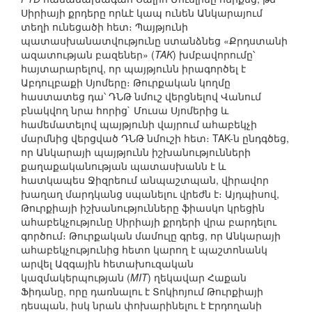
Սիրիայի քրդերը որևէ կապ ունեն Անկարայում
տեղի ունեցածի հետ։ Պայթյունի
պատասխանատվությունը ստանձնեց «Քրդստանի
ազատության բազեներ» (
TAK
) խմբավորումը՝
հայտարարելով, որ պայթյունն իրագործել է
Աբդուլբաքի Սյոմերը։ Թուրքական կողմը
հաստատեց դա՝ ԴՆԹ նմուշ վերցնելով Վանում
բնակվող նրա հորից` Մուսա Սյոմերից և
համեմատելով պայթյունի վայրում ահաբեկչի
մարմնից վերցված ԴՆԹ նմուշի հետ։ TAK-ն ընդգծեց,
որ Անկարայի պայթյունն իշխանությունների
քաղաքականության պատասխանն է և
հատկապես Ջիզրեում անպաշտպան, վիրավոր
խաղաղ մարդկանց սպանելու վրեժն է։ Այդպիսով,
Թուրքիայի իշխանությունները ֆիասկո կրեցին
ահաբեկչությունը Սիրիայի քրդերի վրա բարդելու
գործում։ Թուրքական մամուլը գրեց, որ Անկարայի
ահաբեկչությունից հետո կարող է պաշտոնանկ
արվել Ազգային հետախուզական
կազմակերպության (
MIT
) ղեկավար Հաքան
Ֆիդանը, որը դառնալու է Տոկիոյում Թուրքիայի
դեսպան, իսկ նրան փոխարինելու է Էրդողանի