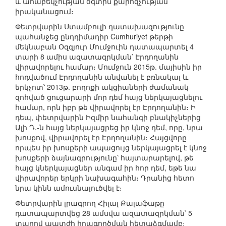
և ահաբեկչության օգտին քարոզչության
իրականացում։
Փետրվարին Ստամբուլի դատախազությունը
պահանջեց ընդդիմադիր Cumhuriyet թերթի
մեկնաբան Օզգյուր Մումջուին դատապարտել 4
տարի 8 ամիս ազատազրկման՝ Էրդողանին
վիրավորելու համար։ Մումջուն 2015թ. մայիսին իր
հոդվածում Էրդողանին անվանել է բռնակալ և
երկչոտ՝ 2013թ. բողոքի ակցիաների ժամանակ
զոհված ցուցարարի մոր դեմ հայց ներկայացնելու
համար, որն իբր թե վիրավորել էր Էրդողանին։ Ի
դեպ, փետրվարին Իզմիր նահանգի բնակիչներից
Ալի Դ.-ն հայց ներկայացրեց իր կնոջ դեմ, որը, նրա
խոսքով, վիրավորել էր Էրդողանին։ Հայցվորը
որպես իր խոսքերի ապացույց ներկայացրել է կնոջ
խոսքերի ձայնագրությունը՝ հայտարարելով, թե
հայց կներկայացներ անգամ իր հոր դեմ, եթե նա
վիրավորեր երկրի նախագահին։ Դրանից հետո
նրա կինն ամուսնալուծվել է։
Փետրվարին լրագրող Հիլալ Քալաֆաթը
դատապարտվեց 28 ամսվա ազատազրկման՝ 5
տարով պատժի իրագործման հետաձգմամբ։