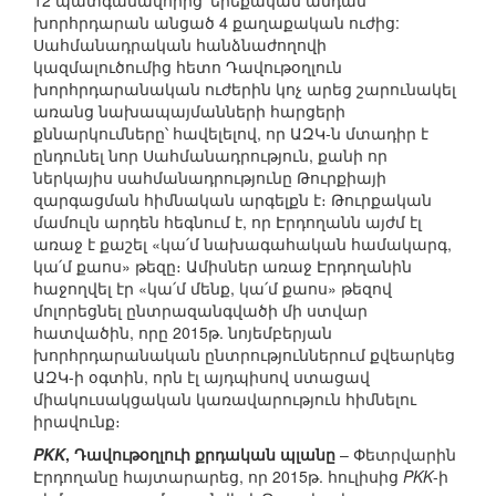
12 պատգամավորից՝ երեքական անդամ
խորհրդարան անցած 4 քաղաքական ուժից:
Սահմանադրական հանձնաժողովի
կազմալուծումից հետո Դավութօղլուն
խորհրդարանական ուժերին կոչ արեց շարունակել
առանց նախապայմանների հարցերի
քննարկումները՝ հավելելով, որ ԱԶԿ-ն մտադիր է
ընդունել նոր Սահմանադրություն, քանի որ
ներկայիս սահմանադրությունը Թուրքիայի
զարգացման հիմնական արգելքն է։ Թուրքական
մամուլն արդեն հեգնում է, որ Էրդողանն այժմ էլ
առաջ է քաշել «կա՛մ նախագահական համակարգ,
կա՛մ քաոս» թեզը։ Ամիսներ առաջ Էրդողանին
հաջողվել էր «կա՛մ մենք, կա՛մ քաոս» թեզով
մոլորեցնել ընտրազանգվածի մի ստվար
հատվածին, որը 2015թ. նոյեմբերյան
խորհրդարանական ընտրություններում քվեարկեց
ԱԶԿ-ի օգտին, որն էլ այդպիսով ստացավ
միակուսակցական կառավարություն հիմնելու
իրավունք։
PKK
, Դավութօղլուի քրդական պլանը
– Փետրվարին
Էրդողանը հայտարարեց, որ 2015թ. հուլիսից
PKK
-ի