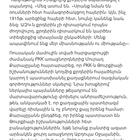
սպանդով. «Մեզ ասում են. «Սրանք նման են
ռուսների հետ համագործակցող հայերին։ Այն, ինչ
1915թ. արեցինք հայերի հետ, նույնը կանենք նաև
ձեզ։ ԱԶԿ-ն քրդերին չի դիտարկում որպես
ժողովուրդ, քրդերին դիտարկում են կարծես
տիեզերքից սխալմամբ ընկածների: Մենք
ապավինում ենք մեր միասնությանն ու միությանը»։
Ռուսական մամուլին տված հարցազրույցի
ժամանակ
PKK
առաջնորդներից Մուրադ
Քարայըլանը հայտարարեց, որ
PKK
-ն Թուրքիայի
իշխանությունների կողմից քրդերին հալածելուն
կարող է պատասխանել քաղաքներում ռազմական
գործողություններ սկսելով։ Նրա խոսքերով՝
ներկայիս պայմանները թելադրում են
մարտավարությունը փոխելու անհրաժեշտություն,
թեև անկասկած է, որ քաղաքային պատերազմ
վարելը ռիսկային և ոչ բնորոշ քայլ իրենց համար։
Քարայըլանն ընդգծեց, որ իրենք պատրաստ են
Թուրքիայի իշխանությունների հետ
բանակցություններին, եթե նրանք բանտից ազատ
արձակեն քուրդ առաջնորդ Աբդուլա Օջալանին,