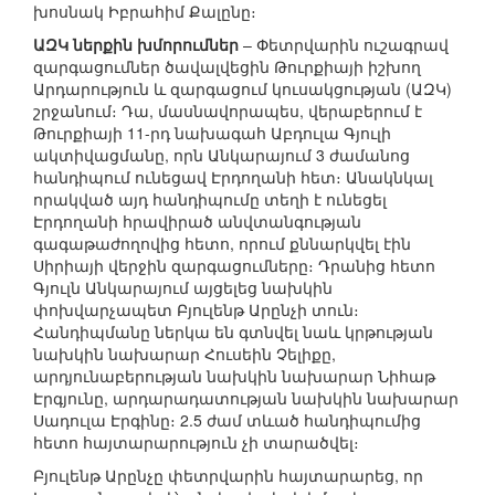
խոսնակ Իբրահիմ Քալընը։
ԱԶԿ ներքին խմորումներ
– Փետրվարին ուշագրավ
զարգացումներ ծավալվեցին Թուրքիայի իշխող
Արդարություն և զարգացում կուսակցության (ԱԶԿ)
շրջանում։ Դա, մասնավորապես, վերաբերում է
Թուրքիայի 11-րդ նախագահ Աբդուլա Գյուլի
ակտիվացմանը, որն Անկարայում 3 ժամանոց
հանդիպում ունեցավ Էրդողանի հետ։ Անակնկալ
որակված այդ հանդիպումը տեղի է ունեցել
Էրդողանի հրավիրած անվտանգության
գագաթաժողովից հետո, որում քննարկվել էին
Սիրիայի վերջին զարգացումները։ Դրանից հետո
Գյուլն Անկարայում այցելեց նախկին
փոխվարչապետ Բյուլենթ Արընչի տուն։
Հանդիպմանը ներկա են գտնվել նաև կրթության
նախկին նախարար Հուսեին Չելիքը,
արդյունաբերության նախկին նախարար Նիհաթ
Էրգյունը, արդարադատության նախկին նախարար
Սադուլա Էրգինը։ 2.5 ժամ տևած հանդիպումից
հետո հայտարարություն չի տարածվել։
Բյուլենթ Արընչը փետրվարին հայտարարեց, որ