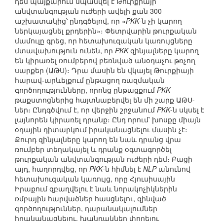
դեմ պայքարում սպանվել է Թուրքիայի
անվտանգության ուժերի ավելի քան 300
աշխատակից՝ ընդգծելով, որ «
PKK
-ն չի կարող
ներկայացնել քրդերին»։ Փետրվարին թուրքական
մամուլը գրեց, որ հետախուզական կառույցները
մտավախություն ունեն, որ
PKK
զինյալները կարող
են կիրառել ռումբերով բեռնված անօդաչու թռչող
սարքեր (ԱԹՍ)։ Դրա մասին են վկայել Թուրքիայի
հարավ-արևելքում ընթացող ռազմական
գործողությունները, որոնց ընթացքում
PKK
թաքստոցներից հայտնաբերվել են մի շարք ԱԹՍ-
ներ։ Ընդգծվում է, որ վերջին շրջանում
PKK
-ն սկսել է
լայնորեն կիրառել դրանք։ Ընդ որում՝ խոսքը միայն
օդային դիտարկում իրականացնելու մասին չէ։
Քուրդ զինյալները կարող են նաև դրանց վրա
ռումբեր տեղակայել և դրանք օգտագործել
թուրքական անվտանգության ուժերի դեմ։ Բացի
այդ, հաղորդվեց, որ
PKK
-ն հիմնել է
NLP
անունով
հետախուզական կառույց, որը Հյուսիսային
Իրաքում զբաղվելու է նաև նորակոչիկներին
ռմբային հարվածներ հասցնելու, զինված
գործողություններ, դարանակալումներ
իրականացնելու, խանդակներ փորելու