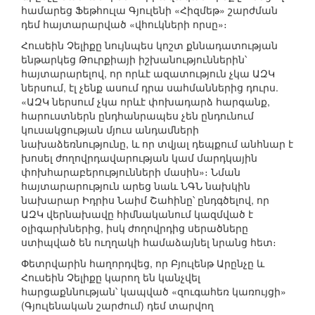
համարեց Ֆեթհուլա Գյուլենի «Հիզմեթ» շարժման
դեմ հայտարարված «վհուկների որսը»։
Հուսեին Չելիքը նույնպես կոշտ քննադատության
ենթարկեց Թուրքիայի իշխանություններին՝
հայտարարելով, որ որևէ ազատություն չկա ԱԶԿ
ներսում, էլ չենք ասում դրա սահմաններից դուրս.
«ԱԶԿ ներսում չկա որևէ փոխադարձ հարգանք,
հարուստներն ընդհանրապես չեն ընդունում
կուսակցության մյուս անդամների
նախաձեռնությունը, և որ տվյալ դեպքում անհնար է
խոսել ժողովրդավարության կամ մարդկային
փոխհարաբերությունների մասին»։ Նման
հայտարարություն արեց նաև ՆԳՆ նախկին
նախարար Իդրիս Նաիմ Շահինը՝ ընդգծելով, որ
ԱԶԿ վերնախավը հիմնականում կազմված է
օլիգարխներից, իսկ ժողովրդից սերածները
ստիպված են ուղղակի համաձայնել նրանց հետ։
Փետրվարին հաղորդվեց, որ Բյուլենթ Արընչը և
Հուսեին Չելիքը կարող են կանչվել
հարցաքննության՝ կապված «զուգահեռ կառույցի»
(Գյուլենական շարժում) դեմ տարվող