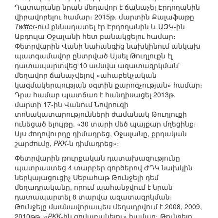
Դատարանը նրան մեղավոր է ճանաչել Էրդողանին
վիրավորելու համար։ 2015թ. մարտին Քալաֆաթը
Twitter
-ում քննադատել էր Էրդողանին և ԱԶԿ-ին
Աբդուլա Օջալանի հետ բանակցելու համար։
Փետրվարին Վանի նահանգից նախկինում անկախ
պատգամավոր ընտրված Այսել Թուղլուքն էլ
դատապարտվեց 10 ամսվա ազատազրկման՝
մեղավոր ճանաչվելով «ահաբեկչական
կազմակերպության օգտին քարոզչության» համար։
Դրա համար պատճառ է հանդիսացել 2013թ.
մարտի 17-ին Վանում Նովրուզի
տոնակատարությունների ժամանակ Թուղլուքի
ունեցած ելույթը. «30 տարի մեծ պայքար մղեցինք։
Այս ժողովուրդը դիմադրեց, Օջալանը, քրդական
շարժումը,
PKK
-ն դիմադրեց»։
Փետրվարին թուրքական դատախազությունը
պատրաստեց 4 տարբեր գործերով ԺԴԿ նախկին
ներկայացուցիչ Սեբահաթ Թունջելի դեմ
մեղադրականը, որում պահանջվում է նրան
դատապարտել 8 տարվա ազատազրկման։
Թունջելը մասնավորապես մեղադրվում է 2008, 2009,
2010թթ. «
PKK
-ին գովաբանելու» համար։ Թունջելը