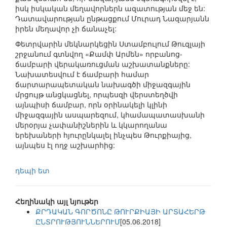
իսկ իսկական մեղավորներն ազատության մեջ են:
Դատավարության ընթացքում Մուրադ Նազարյանն
իրեն մեղավոր չի ճանաչել:
Փետրվարին մեկնարկեցին Ստամբուլում Թուզլայի
շրջանում գտնվող «Քամփ Արմեն» որբանոց-
ճամբարի վերակառուցման աշխատանքները:
Նախատեսվում է ճամբարի համար
ճարտարապետական նախագծի միջազգային
մրցույթ անցկացնել, որպեսզի վերստեղծվի
այնպիսի ճամբար, որն օրինակելի կլինի
միջազգային ասպարեզում, կհամապատասխանի
մերօրյա չափանիշներին և կկարողանա
երեխաների հյուրընկալել ինչպես Թուրքիայից,
այնպես էլ ողջ աշխարհից:
դեպի ետ
Հեղինակի այլ նյութեր
ՔՐԴԱԿԱՆ ԳՈՐԾՈՆԸ ԹՈՒՐՔԻԱՅԻ ԱՐՏԱՀԵՐԹ
ԸՆՏՐՈՒԹՅՈՒՆՆԵՐՈՒՄ
[05.06.2018]