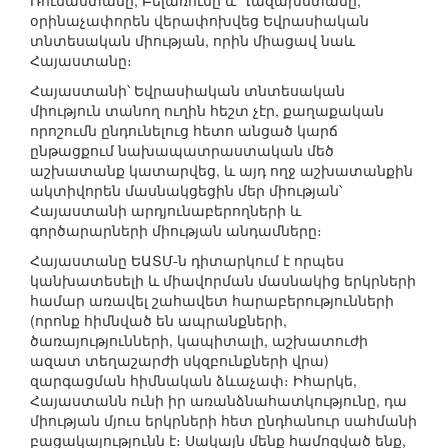
Ռուսաստանը, Բելառուսը և Ղազախստանը,
օրինաչափորեն վերափոխվեց Եվրասիական
տնտեսական միության, որին միացավ նաև
Հայաստանը։
Հայաստանի՝ Եվրասիական տնտեսական
միություն տանող ուղին հեշտ չէր, քաղաքական
որոշումն ընդունելուց հետո անցած կարճ
ընթացքում նախապատրաստական մեծ
աշխատանք կատարվեց, և այդ ողջ աշխատանքին
ակտիվորեն մասնակցեցին մեր միության՝
Հայաստանի արդյունաբերողների և
գործարարների միության անդամները։
Հայաստանը ԵԱՏՄ-ն դիտարկում է որպես
կանխատեսելի և միավորման մասնակից երկրների
համար առավել շահավետ հարաբերությունների
(որոնք հիմնված են ապրանքների,
ծառայությունների, կապիտալի, աշխատուժի
ազատ տեղաշարժի սկզբունքների վրա)
զարգացման հիմնական ձևաչափ։ Իհարկե,
Հայաստանն ունի իր առանձնահատկությունը, դա
միության մյուս երկրների հետ ընդհանուր սահմանի
բացակայությունն է։ Սակայն մենք համոզված ենք,