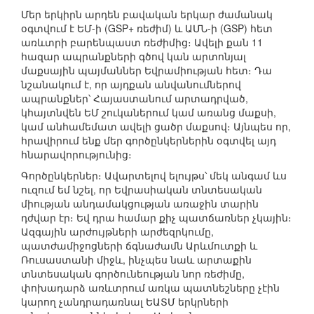
Մեր երկիրն արդեն բավական երկար ժամանակ
օգտվում է ԵՄ-ի (GSP+ ռեժիմ) և ԱՄՆ-ի (GSP) հետ
առևտրի բարենպաստ ռեժիմից։ Ավելի քան 11
հազար ապրանքների գծով կան արտոնյալ
մաքսային պայմաններ Եվրամիության հետ։ Դա
նշանակում է, որ այդքան անվանումներով
ապրանքներ՝ Հայաստանում արտադրված,
կհայտնվեն ԵՄ շուկաներում կամ առանց մաքսի,
կամ անհամեմատ ավելի ցածր մաքսով։ Այնպես որ,
հրավիրում ենք մեր գործընկերներին օգտվել այդ
հնարավորությունից։
Գործընկերներ։ Ավարտելով ելույթս՝ մեկ անգամ ևս
ուզում եմ նշել, որ Եվրասիական տնտեսական
միության անդամակցության առաջին տարին
դժվար էր։ Եվ դրա համար քիչ պատճառներ չկային։
Ազգային արժույթների արժեզրկումը,
պատժամիջոցների ճգնաժամն Արևմուտքի և
Ռուսաստանի միջև, ինչպես նաև արտաքին
տնտեսական գործունեության նոր ռեժիմը,
փոխադարձ առևտրում առկա պատնեշները չէին
կարող չանդրադառնալ ԵԱՏՄ երկրների