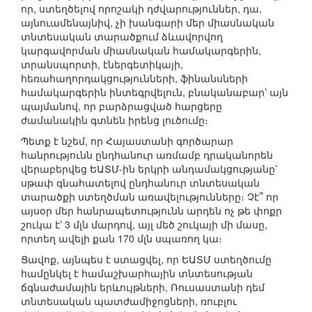
որ, ստեղծելով որոշակի դժվարություններ, դա,
այնուամենայնիվ, չի խանգարի մեր միասնական
տնտեսական տարածքում ձևավորվող
կարգավորման միասնական համակարգերին,
տրանսպորտի, էներգետիկայի,
հեռահաղորդակցությունների, ֆինանսների
համակարգերին ինտեգրվելուն, բնականաբար՝ այն
պայմանով, որ բարձրացված հարցերը
ժամանակին գտնեն իրենց լուծումը։
Պետք է նշեմ, որ Հայաստանի գործարար
հանրությունն ընդհանուր առմամբ դրականորեն
վերաբերվեց ԵԱՏՄ-ին երկրի անդամակցությանը՝
սթափ գնահատելով ընդհանուր տնտեսական
տարածքի ստեղծման առավելությունները։ Չէ՞ որ
այսօր մեր հանրապետությունն արդեն ոչ թե փոքր
շուկա է՝ 3 մլն մարդով, այլ մեծ շուկայի մի մասը,
որտեղ ավելի քան 170 մլն սպառող կա։
Ցավոք, այնպես է ստացվել, որ ԵԱՏՄ ստեղծումը
համընկել է համաշխարհային տնտեսության
ճգնաժամային երևույթների, Ռուսաստանի դեմ
տնտեսական պատժամիջոցների, ռուբլու