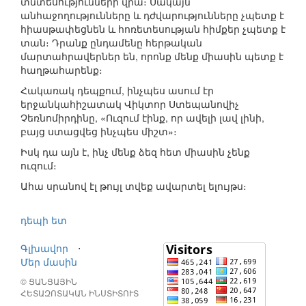
տնտեսությունների վրա։ Սակայն
անհաջողությունները և դժվարությունները չպետք է
հիասթափեցնեն և հոռետեսության հիմքեր չպետք է
տան։ Դրանք ընդամենը հերթական
մարտահրավերներ են, որոնք մենք միասին պետք է
հաղթահարենք։
Հակառակ դեպքում, ինչպես ասում էր
երջանկահիշատակ Վիկտոր Ստեպանովիչ
Չեռնոմիրդինը, «Ուզում էինք, որ ավելի լավ լինի,
բայց ստացվեց ինչպես միշտ»։
Իսկ դա այն է, ինչ մենք ձեզ հետ միասին չենք
ուզում։
Ահա սրանով էլ թույլ տվեք ավարտել ելույթս։
դեպի ետ
Գլխավոր
⋅
Մեր մասին
© ՑԱՆՑԱՅԻՆ
ՀԵՏԱԶՈՏԱԿԱՆ ԻՆՍՏԻՏՈՒՏ