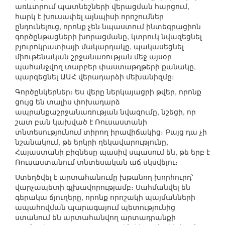
առևտրում պատնեշների վերացման հարցում,
հարկ է խուսափել այնպիսի որոշումներ
ընդունելուց, որոնք չեն նպաստում ինտեգրացիոն
գործընթացների խորացմանը, կտրուկ նվազեցնել
բյուրոկրատիայի մակարդակը, պակասեցնել
միութենական շրջանառության մեջ այսօր
պահանջվող տարբեր փաստաթղթերի քանակը,
պարզեցնել ԱԱՀ վերադարձի մեխանիզմը։
Գործընկերներ։ Ես վերը ներկայացրի թվեր, որոնք
ցույց են տալիս փոխադարձ
ապրանքաշրջանառության նվազումը, նշեցի, որ
շատ բան կախված է Ռուսաստանի
տնտեսությունում տիրող իրավիճակից։ Բայց դա չի
նշանակում, թե երկրի ղեկավարությունը,
Հայաստանի բիզնեսը պասիվ սպասում են, թե երբ է
Ռուսաստանում տնտեսական աճ սկսվելու։
Ստեղծվել է արտահանումը խթանող խորհուրդ՝
վարչապետի գլխավորությամբ։ Սահմանվել են
գերակա ճյուղերը, որոնք որոշակի պայմանների
ապահովման պարագայում պետությունից
ստանում են արտահանվող արտադրանքի