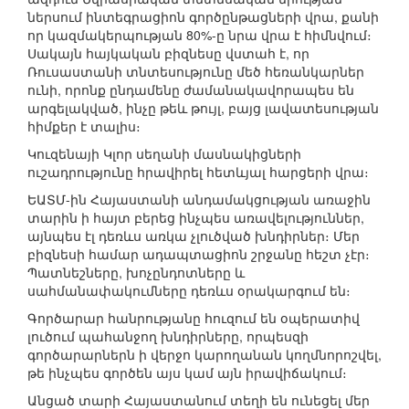
ներսում ինտեգրացիոն գործընթացների վրա, քանի
որ կազմակերպության 80%-ը նրա վրա է հիմնվում։
Սակայն հայկական բիզնեսը վստահ է, որ
Ռուսաստանի տնտեսությունը մեծ հեռանկարներ
ունի, որոնք ընդամենը ժամանակավորապես են
արգելակված, ինչը թեև թույլ, բայց լավատեսության
հիմքեր է տալիս։
Կուզենայի Կլոր սեղանի մասնակիցների
ուշադրությունը հրավիրել հետևյալ հարցերի վրա։
ԵԱՏՄ-ին Հայաստանի անդամակցության առաջին
տարին ի հայտ բերեց ինչպես առավելություններ,
այնպես էլ դեռևս առկա չլուծված խնդիրներ։ Մեր
բիզնեսի համար ադապտացիոն շրջանը հեշտ չէր։
Պատնեշները, խոչընդոտները և
սահմանափակումները դեռևս օրակարգում են։
Գործարար հանրությանը հուզում են օպերատիվ
լուծում պահանջող խնդիրները, որպեսզի
գործարարներն ի վերջո կարողանան կողմնորոշվել,
թե ինչպես գործեն այս կամ այն իրավիճակում։
Անցած տարի Հայաստանում տեղի են ունեցել մեր