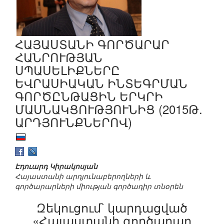
ՀԱՅԱՍՏԱՆԻ ԳՈՐԾԱՐԱՐ
ՀԱՆՐՈՒԹՅԱՆ
ՍՊԱՍԵԼԻՔՆԵՐԸ
ԵՎՐԱՍԻԱԿԱՆ ԻՆՏԵԳՐՄԱՆ
ԳՈՐԾԸՆԹԱՑԻՆ ԵՐԿՐԻ
ՄԱՍՆԱԿՑՈՒԹՅՈՒՆԻՑ (2015Թ.
ԱՐԴՅՈՒՆՔՆԵՐՈՎ)
Էդուարդ Կիրակոսյան
Հայաստանի արդյունաբերողների և
գործարարների միության գործադիր տնօրեն
Զեկուցում՝ կարդացված
«Հայաստանի գործարար