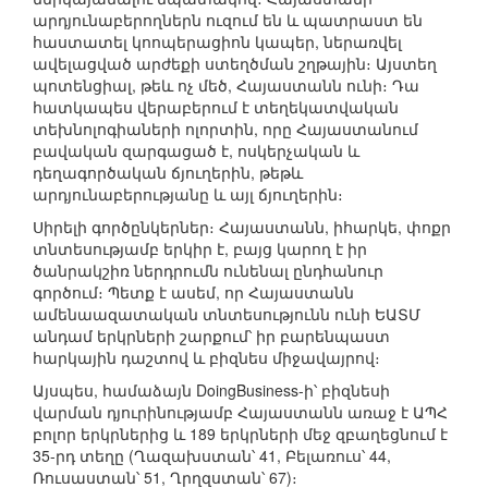
արդյունաբերողներն ուզում են և պատրաստ են
հաստատել կոոպերացիոն կապեր, ներառվել
ավելացված արժեքի ստեղծման շղթային։ Այստեղ
պոտենցիալ, թեև ոչ մեծ, Հայաստանն ունի։ Դա
հատկապես վերաբերում է տեղեկատվական
տեխնոլոգիաների ոլորտին, որը Հայաստանում
բավական զարգացած է, ոսկերչական և
դեղագործական ճյուղերին, թեթև
արդյունաբերությանը և այլ ճյուղերին։
Սիրելի գործընկերներ։ Հայաստանն, իհարկե, փոքր
տնտեսությամբ երկիր է, բայց կարող է իր
ծանրակշիռ ներդրումն ունենալ ընդհանուր
գործում։ Պետք է ասեմ, որ Հայաստանն
ամենաազատական տնտեսությունն ունի ԵԱՏՄ
անդամ երկրների շարքում՝ իր բարենպաստ
հարկային դաշտով և բիզնես միջավայրով։
Այսպես, համաձայն DoingBusiness-ի՝ բիզնեսի
վարման դյուրինությամբ Հայաստանն առաջ է ԱՊՀ
բոլոր երկրներից և 189 երկրների մեջ զբաղեցնում է
35-րդ տեղը (Ղազախստան՝ 41, Բելառուս՝ 44,
Ռուսաստան՝ 51, Ղրղզստան՝ 67)։