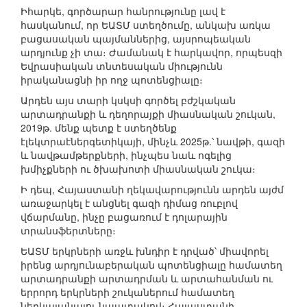
Իհարկե, գործարար հանրությունը լավ է
հասկանում, որ ԵԱՏՄ ստեղծումը, անկախ առկա
բացասական պայմաններից, այսրոպեական
արդյունք չի տա։ Ժամանակ է հարկավոր, որպեսզի
Եվրասիական տնտեսական միությունն
իրականացնի իր ողջ պոտենցիալը։
Արդեն այս տարի կսկսի գործել բժշկական
արտադրանքի և դեղորայքի միասնական շուկան,
2019թ. մենք պետք է ստեղծենք
էլեկտրաէներգետիկայի, մինչև 2025թ.՝ նավթի, գազի
և նավթամթերքների, ինչպես նաև ոգելից
խմիչքների ու ծխախոտի միասնական շուկա։
Ի դեպ, Հայաստանի ղեկավարությունն արդեն այժմ
առաջարկել է անցնել գազի դիմաց ռուբլով
վճարմանը, ինչը բացառում է դոլարային
տրանսֆերտները։
ԵԱՏՄ երկրների առջև խնդիր է դրված՝ միավորել
իրենց արդյունաբերական պոտենցիալը համատեղ
արտադրանքի արտադրման և արտահանման ու
երրորդ երկրների շուկաներում համատեղ
ներկայանալու նպատակով։ Հայաստանի