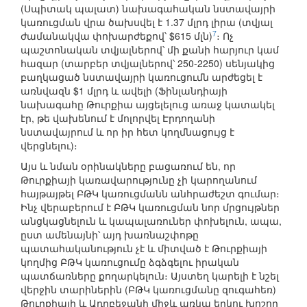
(Սպիտակ պալատ) նախագահական նստավայրի
կառուցման վրա ծախսվել է 1.37 մլրդ լիրա (տվյալ
7
ժամանակվա փոխարժեքով՝ $615 մլն)
։ Ոչ
պաշտոնական տվյալներով՝ մի քանի հարյուր կամ
հազար (տարբեր տվյալներով՝ 250-2250) սենյակից
բաղկացած նստավայրի կառուցումն արժեցել է
առնվազն $1 մլրդ և ավելի (Ֆինլանդիայի
նախագահը Թուրքիա այցելելուց առաջ կատակել
էր, թե վախենում է մոլորվել Էրդողանի
նստավայրում և որ իր հետ կողմնացույց է
վերցնելու)։
Այս և նման օրինակները բացառում են, որ
Թուրքիայի կառավարությունը չի կարողանում
հայթայթել ԲԹԿ կառուցմանն անհրաժեշտ գումար։
Ինչ վերաբերում է ԲԹԿ կառուցման նոր մրցույթներ
անցկացնելուն և կապալառուներ փոխելուն, ապա,
ըստ ամենայնի՝ այդ խառնաշփոթը
պատահականություն չէ և միտված է Թուրքիայի
կողմից ԲԹԿ կառուցումը ձգձգելու իրական
պատճառները քողարկելուն։ Այստեղ կարելի է նշել
վերջին տարիներին (ԲԹԿ կառուցմանը զուգահեռ)
Թուրքիայի և Ադրբեջանի միջև առկա երկու խոշոր