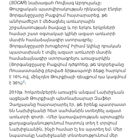
(
SOCAR
) նախագահ Ռովնագ Աբդուլաևը։
Թուրքական պատվիրակության ղեկավար Էնդեր
Յորգանջըլարը Բաքվում հայտարարեց, թե
անհրաժեշտ է մեծացնել առևտրային
շրջանառության ծավալը և որ երկու երկրների
համար շատ օգտակար կլինի ազատ առևտրի
մասին համաձայնագիր ստորագրել։
Յորգանջըլարի խոսքերով՝ Իլհամ Ալիևը դրական
պատասխան է տվել ազատ առևտրի մասին
համաձայնագիր ստորագրելու առաջարկին
(Յորգանջըլարը Բաքվում դժգոհեց, թե Ադրբեջանը
Ռուսաստանից բերված ձիթապտղի ձեթը հարկում
է 16%-ով, մինչդեռ Թուրքիայի դեպքում դա կազմում
9
է 36%)
։
2010թ. հոկտեմբերին առաջին անգամ Նախիջևան
այցելած Թուրքիայի պետնախարար Զաֆեր
Չաղլայանը հայտարարել էր, թե իրենք պատրաստ
են Նախիջևանի հետ սահմանին ստեղծել ազատ
առևտրի գոտի. «Մեր կառավարության արտաքին
քաղաքականությունում հատուկ տեղ է տրվում
Նախիջևանին, ինչի համար էլ ես այստեղ եմ։ Մեր
նպատակը Նախիջևանի տնտեսությունում մեր