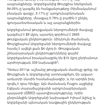
ապրանքները։ Ադրբեջանից Թուրքիա ներկրման
94.05%-ը կազմել են հանքանյութերը (հիմնականում
բնական գազը), 5.17%-ը՝ արդյունաբերական
ապրանքները, մնացյալ 0.78%-ը բաժին է ընկել
գյուղատնտեսական և այլ ապրանքներին։
Ադրբեջանում թուրքական ներդրումների ծավալը
կազմում է $9 մլրդ, այստեղ գործում է 2665
թուրքական ընկերություն։ Միևնույն ժամանակ,
Թուրքիայում Ադրբեջանի ներդրումների ծավալը
հասել է ավելի քան $4 մլրդ-ի։ Թուրքական
շինարարական ընկերությունները ցայժմ
Ադրբեջանում իրականացրել են $10 մլրդ ընդհանուր
8
արժողության 339 նախագիծ
։
Դեռևս 2011թ. աշնանը թուրքական մամուլը գրեց, որ
Թուրքիան և Ադրբեջանը ստորագրելու են ազատ
առևտրի մասին համաձայնագիր, և որ արդեն իսկ
դրվել է դրա հիմքը։ Այն ժամանակ Բաքու այցելեց
Էգեյան տարածաշրջանի արդյունաբերական
պալատի (
EBSO
) պատվիրակությունը, որին
ընդունեցին Ադրբեջանի նախագահ Իլհամ Ալիևը և
Ադրբեջանի պետական նավթային ընկերության