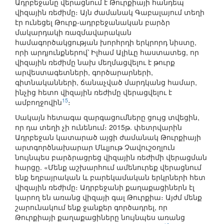
Ադրբեջանը վերացնում է Թուրքիայի հանդեպ
վիզային ռեժիմը։ Այն ժամանակ Գաբալայում տեղի
էր ունեցել Թուրք-ադրբեջանական բարձր
մակարդակի ռազմավարական
համագործակցության խորհրդի երկրորդ նիստը,
որի արդյունքներով՝ Իլհամ Ալիևը հաստատեց, որ
վիզային ռեժիմը նախ մեղմացվելու է թուրք
արվեստագետների, գործարարների,
գիտնականների, ճանաչված մարդկանց համար,
ինչից հետո վիզային ռեժիմը վերացվելու է
15
ամբողջովին
։
Սակայն հետագա զարգացումները ցույց տվեցին,
որ դա տեղի չի ունենում։ 2015թ. փետրվարին
Ադրբեջան կատարած այցի ժամանակ Թուրքիայի
արտգործնախարար Մևլյութ Չավուշօղլուն
նույնպես բարձրացրեց վիզային ռեժիմի վերացման
հարցը. «Մենք աշխարհում ամենուրեք վերացնում
ենք եղբայրական և բարեկամական երկրների հետ
վիզային ռեժիմը։ Ադրբեջանի քաղաքացիներն էլ
կարող են առանց վիզայի գալ Թուրքիա։ Այժմ մենք
շարունակում ենք ջանքեր գործադրել, որ
Թուրքիայի քաղաքացիները նույնպես առանց