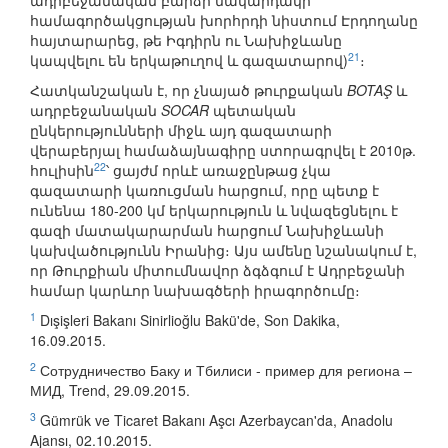
ադրբեջանական բարձր մակարդակի
համագործակցության խորհրդի նիստում Էրդողանը
հայտարարեց, թե Իգդիրն ու Նախիջևանը
21
կապվելու են երկաթուղով և գազատարով)
։
Հատկանշական է, որ չնայած թուրքական
BOTAŞ
և
ադրբեջանական
SOCAR
պետական
ընկերությունների միջև այդ գազատարի
վերաբերյալ համաձայնագիրը ստորագրվել է 2010թ.
22
հուլիսին
՝ ցայժմ որևէ առաջընթաց չկա
գազատարի կառուցման հարցում, որը պետք է
ունենա 180-200 կմ երկարություն և նվազեցնելու է
գազի մատակարարման հարցում Նախիջևանի
կախվածությունն Իրանից։ Այս ամենը նշանակում է,
որ Թուրքիան միտումնավոր ձգձգում է Ադրբեջանի
համար կարևոր նախագծերի իրագործումը։
1
Dışişleri Bakanı Sinirlioğlu Bakü'de, Son Dakika,
16.09.2015.
2
Сотрудничество Баку и Тбилиси - пример для региона –
МИД, Trend, 29.09.2015.
3
Gümrük ve Ticaret Bakanı Aşcı Azerbaycan'da, Anadolu
Ajansı, 02.10.2015.