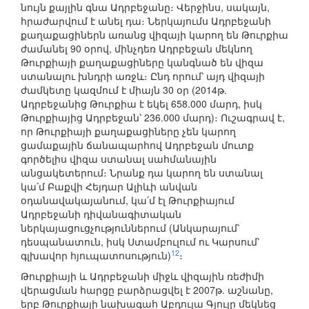
նույն քայլին գնա Ադրբեջանը։ Վերջինս, սակայն,
հրաժարվում է անել դա։ Ներկայումս Ադրբեջանի
քաղաքացիներն առանց վիզայի կարող են Թուրքիա
ժամանել 90 օրով, մինչդեռ Ադրբեջան մեկնող
Թուրքիայի քաղաքացիները կանգնած են վիզա
ստանալու խնդրի առջև։ Ընդ որում՝ այդ վիզայի
ժամկետը կազմում է միայն 30 օր (2014թ.
Ադրբեջանից Թուրքիա է եկել 658.000 մարդ, իսկ
Թուրքիայից Ադրբեջան՝ 236.000 մարդ)։ Ուշագրավ է,
որ Թուրքիայի քաղաքացիները չեն կարող
ցամաքային ճանապարհով Ադրբեջան մուտք
գործելիս վիզա ստանալ սահմանային
անցակետերում։ Նրանք դա կարող են ստանալ
կա՛մ Բաքվի Հեյդար Ալիևի անվան
օդանավակայանում, կա՛մ էլ Թուրքիայում
Ադրբեջանի դիվանագիտական
ներկայացուցչություններում (Անկարայում՝
դեսպանատուն, իսկ Ստամբուլում ու Կարսում՝
12
գլխավոր հյուպատոսություն)
։
Թուրքիայի և Ադրբեջանի միջև վիզային ռեժիմի
վերացման հարցը բարձրացվել է 2007թ. աշնանը,
երբ Թուրքիայի նախագահ Աբդուլա Գյուլը մեկնեց