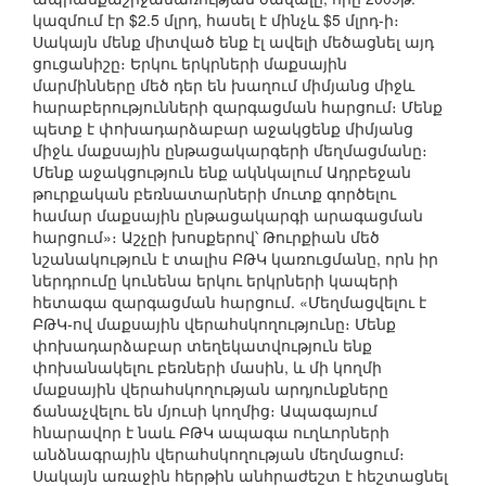
կազմում էր $2.5 մլրդ, հասել է մինչև $5 մլրդ-ի։
Սակայն մենք միտված ենք էլ ավելի մեծացնել այդ
ցուցանիշը։ Երկու երկրների մաքսային
մարմինները մեծ դեր են խաղում միմյանց միջև
հարաբերությունների զարգացման հարցում։ Մենք
պետք է փոխադարձաբար աջակցենք միմյանց
միջև մաքսային ընթացակարգերի մեղմացմանը։
Մենք աջակցություն ենք ակնկալում Ադրբեջան
թուրքական բեռնատարների մուտք գործելու
համար մաքսային ընթացակարգի արագացման
հարցում»։ Աշչըի խոսքերով՝ Թուրքիան մեծ
նշանակություն է տալիս ԲԹԿ կառուցմանը, որն իր
ներդրումը կունենա երկու երկրների կապերի
հետագա զարգացման հարցում. «Մեղմացվելու է
ԲԹԿ-ով մաքսային վերահսկողությունը։ Մենք
փոխադարձաբար տեղեկատվություն ենք
փոխանակելու բեռների մասին, և մի կողմի
մաքսային վերահսկողության արդյունքները
ճանաչվելու են մյուսի կողմից։ Ապագայում
հնարավոր է նաև ԲԹԿ ապագա ուղևորների
անձնագրային վերահսկողության մեղմացում։
Սակայն առաջին հերթին անհրաժեշտ է հեշտացնել