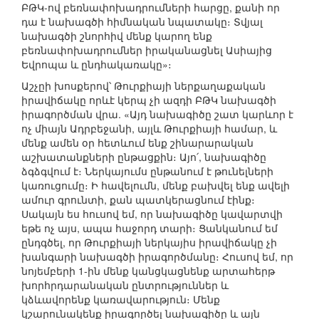
ԲԹԿ-ով բեռնափոխադրումների հարցը, քանի որ
դա է նախագծի հիմնական նպատակը։ Տվյալ
նախագծի շնորհիվ մենք կարող ենք
բեռնափոխադրումներ իրականացնել Ասիայից
Եվրոպա և ընդհակառակը»։
Աշչըի խոսքերով՝ Թուրքիայի ներքաղաքական
իրավիճակը որևէ կերպ չի ազդի ԲԹԿ նախագծի
իրագործման վրա. «Այդ նախագիծը շատ կարևոր է
ոչ միայն Ադրբեջանի, այլև Թուրքիայի համար, և
մենք ամեն օր հետևում ենք շինարարական
աշխատանքների ընթացքին։ Այո՛, նախագիծը
ձգձգվում է։ Ներկայումս ընթանում է թունելների
կառուցումը։ Ի հավելումն, մենք բախվել ենք ավելի
ամուր գրունտի, քան պատկերացնում էինք։
Սակայն ես հուսով եմ, որ նախագիծը կավարտվի
եթե ոչ այս, ապա հաջորդ տարի։ Ցանկանում եմ
ընդգծել, որ Թուրքիայի ներկայիս իրավիճակը չի
խանգարի նախագծի իրագործմանը։ Հուսով եմ, որ
նոյեմբերի 1-ին մենք կանցկացնենք արտահերթ
խորհրդարանական ընտրություններ և
կձևավորենք կառավարություն։ Մենք
կշարունակենք իրագործել նախագիծը և այն