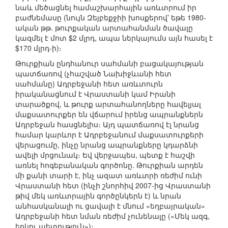
նաև մեծացնել համաշխարհային առևտրում իր
բաժնեմասը (նույն Զեյբեքջիի խոսքերով՝ եթե 1980-
ական թթ. թուրքական արտահանման ծավալը
կազմել է մոտ $2 մլրդ, ապա ներկայումս այն հասել է
$170 մլրդ-ի)։
Թուրքիան ընդհանուր սահմանի բացակայության
պատճառով (չհաշված Նախիջևանի հետ
սահմանը) Ադրբեջանի հետ առևտուրն
իրականացնում է Վրաստանի կամ Իրանի
տարածքով, և թուրք արտահանողները հավելյալ
մաքսատուրքեր են վճարում իրենց ապրանքներն
Ադրբեջան հասցնելիս։ Այդ պատճառով էլ նրանց
համար կարևոր է Ադրբեջանում մաքսատուրքերի
վերացումը, ինչը նրանց ապրանքները կդարձնի
ավելի մրցունակ։ Եվ վերջապես, պետք է հաշվի
առնել հոգեբանական գործոնը. Թուրքիան արդեն
մի քանի տարի է, ինչ ազատ առևտրի ռեժիմ ունի
Վրաստանի հետ (ինչի շնորհիվ 2007-ից Վրաստանի
թիվ մեկ առևտրային գործընկերն է) և նրան
անհասկանալի ու ցավալի է մնում «եղբայրական»
Ադրբեջանի հետ նման ռեժիմ չունենալը («Մեկ ազգ,
երկու պետություն»)։