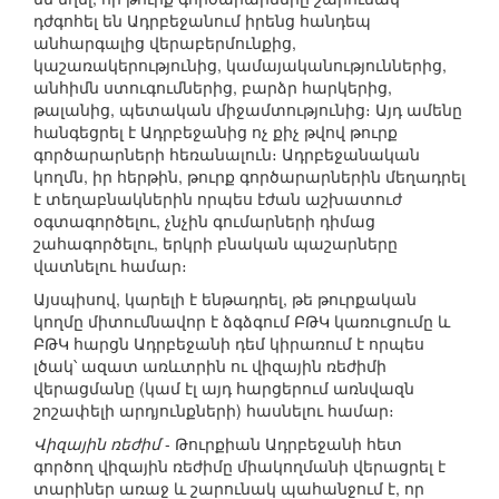
դժգոհել են Ադրբեջանում իրենց հանդեպ
անհարգալից վերաբերմունքից,
կաշառակերությունից, կամայականություններից,
անհիմն ստուգումներից, բարձր հարկերից,
թալանից, պետական միջամտությունից։ Այդ ամենը
հանգեցրել է Ադրբեջանից ոչ քիչ թվով թուրք
գործարարների հեռանալուն։ Ադրբեջանական
կողմն, իր հերթին, թուրք գործարարներին մեղադրել
է տեղաբնակներին որպես էժան աշխատուժ
օգտագործելու, չնչին գումարների դիմաց
շահագործելու, երկրի բնական պաշարները
վատնելու համար։
Այսպիսով, կարելի է ենթադրել, թե թուրքական
կողմը միտումնավոր է ձգձգում ԲԹԿ կառուցումը և
ԲԹԿ հարցն Ադրբեջանի դեմ կիրառում է որպես
լծակ՝ ազատ առևտրին ու վիզային ռեժիմի
վերացմանը (կամ էլ այդ հարցերում առնվազն
շոշափելի արդյունքների) հասնելու համար։
Վիզային ռեժիմ
- Թուրքիան Ադրբեջանի հետ
գործող վիզային ռեժիմը միակողմանի վերացրել է
տարիներ առաջ և շարունակ պահանջում է, որ