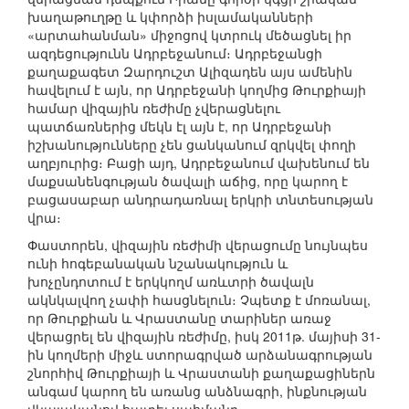
խաղաթուղթը և կփորձի իսլամականների
«արտահանման» միջոցով կտրուկ մեծացնել իր
ազդեցությունն Ադրբեջանում։ Ադրբեջանցի
քաղաքագետ Զարդուշտ Ալիզադեն այս ամենին
հավելում է այն, որ Ադրբեջանի կողմից Թուրքիայի
համար վիզային ռեժիմը չվերացնելու
պատճառներից մեկն էլ այն է, որ Ադրբեջանի
իշխանությունները չեն ցանկանում զրկվել փողի
աղբյուրից։ Բացի այդ, Ադրբեջանում վախենում են
մաքսանենգության ծավալի աճից, որը կարող է
բացասաբար անդրադառնալ երկրի տնտեսության
վրա։
Փաստորեն, վիզային ռեժիմի վերացումը նույնպես
ունի հոգեբանական նշանակություն և
խոչընդոտում է երկկողմ առևտրի ծավալն
ակնկալվող չափի հասցնելուն։ Չպետք է մոռանալ,
որ Թուրքիան և Վրաստանը տարիներ առաջ
վերացրել են վիզային ռեժիմը, իսկ 2011թ. մայիսի 31-
ին կողմերի միջև ստորագրված արձանագրության
շնորհիվ Թուրքիայի և Վրաստանի քաղաքացիներն
անգամ կարող են առանց անձնագրի, ինքնության