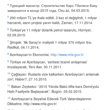
4
Турецкий министр: Строительство Карс-Тбилиси-Баку
завершится в конце 2015 года, Oxu.az, 04.03.2015.
5
290 milyon TL'ye ihale edildi, 3 kez el değiştirdi, 1 milyar
harcandı, asrın projesi yarım kaldı, Zaman, 17.11.2014.
6
Türkiye'ye 11 milyar dolarlık petrol tasarufu, Hürriyet,
02.09.2015.
7
Şimşek: 'Ak Saray'ın maliyeti 1 milyar 370 milyon lira,
Radikal, 04.11.2014.
8
Azerbaycan'ın Ekonomisi,
http://www.mfa.gov.tr/
9
Türkiye ve Azerbaycan, ‘serbest ticaret anlaşması’
imzalayacak, Yeni Asır, 30.11.2011.
10
Çağlayan: Ruslarla vize kalkarken Azerbaycan'ı anlamak
zor!, Haber7, 27.10.2010.
11
Bakan Zeybekci: “2015 Yılında Bakü-tiflis-kars Demiryolu
Hattı Faaliyete Başlayacak”, Bugün, 05.02.2015.
12
Azerbaycan'a Seyahat Edecek Türk Vatandaşlarının
Dikkatine, http://www.mfa.gov.tr/