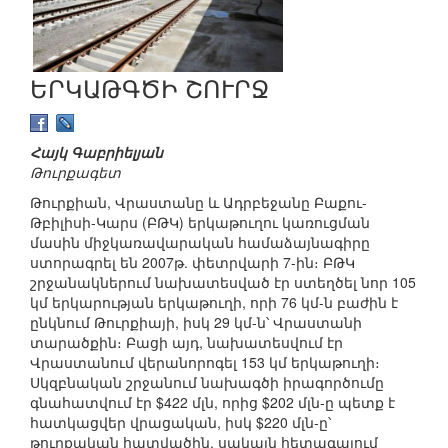
ԵՐԿԱԹԳԾԻ ՇՈՒՐՋ
Հայկ Գաբրիելյան
Թուրքագետ
Թուրքիան, Վրաստանը և Ադրբեջանը Բաքու-
Թբիլիսի-Կարս (ԲԹԿ) երկաթուղու կառուցման
մասին միջկառավարական համաձայնագիրը
ստորագրել են 2007թ. փետրվարի 7-ին։ ԲԹԿ
շրջանակներում նախատեսված էր ստեղծել նոր 105
կմ երկարության երկաթուղի, որի 76 կմ-ն բաժին է
ընկնում Թուրքիայի, իսկ 29 կմ-ն՝ Վրաստանի
տարածքին։ Բացի այդ, նախատեսվում էր
Վրաստանում վերանորոգել 153 կմ երկաթուղի։
Սկզբնական շրջանում նախագծի իրագործումը
գնահատվում էր $422 մլն, որից $202 մլն-ը պետք է
հատկացվեր վրացական, իսկ $220 մլն-ը՝
թուրքական հատվածին, սակայն հետագայում