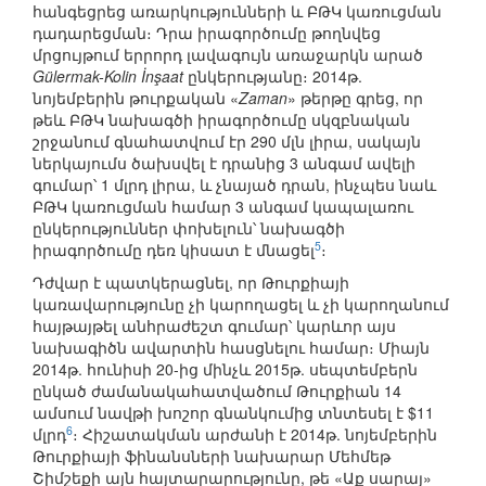
հանգեցրեց առարկությունների և ԲԹԿ կառուցման
դադարեցման։ Դրա իրագործումը թողնվեց
մրցույթում երրորդ լավագույն առաջարկն արած
Gülermak-Kolin İnşaat
ընկերությանը։ 2014թ.
նոյեմբերին թուրքական «
Zaman
» թերթը գրեց, որ
թեև ԲԹԿ նախագծի իրագործումը սկզբնական
շրջանում գնահատվում էր 290 մլն լիրա, սակայն
ներկայումս ծախսվել է դրանից 3 անգամ ավելի
գումար՝ 1 մլրդ լիրա, և չնայած դրան, ինչպես նաև
ԲԹԿ կառուցման համար 3 անգամ կապալառու
ընկերություններ փոխելուն՝ նախագծի
5
իրագործումը դեռ կիսատ է մնացել
։
Դժվար է պատկերացնել, որ Թուրքիայի
կառավարությունը չի կարողացել և չի կարողանում
հայթայթել անհրաժեշտ գումար՝ կարևոր այս
նախագիծն ավարտին հասցնելու համար։ Միայն
2014թ. հունիսի 20-ից մինչև 2015թ. սեպտեմբերն
ընկած ժամանակահատվածում Թուրքիան 14
ամսում նավթի խոշոր գնանկումից տնտեսել է $11
6
մլրդ
։ Հիշատակման արժանի է 2014թ. նոյեմբերին
Թուրքիայի ֆինանսների նախարար Մեհմեթ
Շիմշեքի այն հայտարարությունը, թե «Աք սարայ»