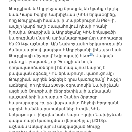
Թուրքիան և Ադրբեջանը ծրագրել են կյանքի կոչել
նաև Կարս-Իգդիր-Նախիջևան (ԿԻՆ) երկաթգիծը,
որը Թուրքիայի համար, ի տարբերություն ԲԹԿ-ի,
ավելի կարճ ուղի է ապահովում դեպի Իրանի
հյուսիս։ Թուրքիան և Ադրբեջանը ԿԻՆ երկաթգծի
կառուցման մասին արձանագրությունը ստորագրել
են 2014թ. աշնանը։ Այն Նախիջևանը երկաթուղային
ճանապարհով կապելու է Ադրբեջանի (ինչպես նաև
20
Թուրքիայի միջոցով՝ Եվրոպայի) հետ
։ Սակայն
չպետք է բացառել, որ Թուրքիան նույն
դրդապատճառներով հետագայում կարող է
բավական ձգձգել ԿԻՆ երկաթուղու կառուցումը։
Թուրքիան արդեն ձգձգել է դրա կառուցումը` հաշվի
առնելով, որ դեռևս 2009թ. օգոստոսին Նախիջևան
այցելած Թուրքիայի էներգետիկայի և բնական
պաշարների նախարար Թաներ Յըլդըզը
հայտարարել էր, թե վարչապետ Ռեջեփ Էրդողանն
արդեն հանձնարարականներ է տվել ԿԻՆ
երկաթուղու, ինչպես նաև Կարս-Իգդիր-Նախիջևան
գազատարի կառուցման վերաբերյալ (2013թ.
աշնանն Անկարայում անցկացված Թուրք-