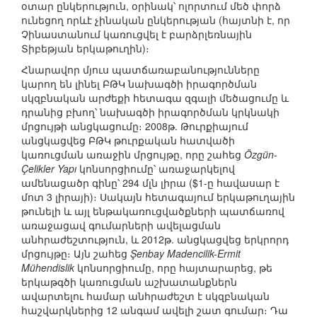
օտար ընկերություն, օրինակ՝ ոլորտում մեծ փորձ
ունեցող որևէ չինական ընկերության (հայտնի է, որ
Չինաստանում կառուցվել է բարձրլեռնային
Տիբեթյան երկաթուղին)։
Հնարավոր մյուս պատճառաբանությունները
կարող են լինել ԲԹԿ նախագծի իրագործման
սկզբնական արժեքի հետագա զգալի մեծացումը և
դրանից բխող՝ նախագծի իրագործման կրկնակի
մրցույթի անցկացումը։ 2008թ. Թուրքիայում
անցկացվեց ԲԹԿ թուրքական հատվածի
կառուցման առաջին մրցույթը, որը շահեց
Özgün-
Çelikler Yapı
կոնսորցիումը՝ առաջարկելով
ամենացածր գինը՝ 294 մլն լիրա ($1-ը հավասար է
մոտ 3 լիրայի)։ Սակայն հետագայում երկաթուղային
թունելի և այլ ենթակառուցվածքների պատճառով
առաջացավ գումարների ավելացման
անհրաժեշտություն, և 2012թ. անցկացվեց երկրորդ
մրցույթը։ Այն շահեց
Şenbay Madencilik-Ermit
Mühendislik
կոնսորցիումը, որը հայտարարեց, թե
երկաթգծի կառուցման աշխատանքներն
ավարտելու համար անհրաժեշտ է սկզբնական
հաշվարկներից 12 անգամ ավելի շատ գումար։ Դա