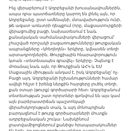
Ինչ վերաբերում է Ադրբեջանի խուսանավումներին,
ապա դրա պատճառները կարող են լինել այն, որ
Ադրբեջանը, ըստ ամենայնի, մտավախություն ունի,
թե ազատ առևտրի դեպքում (որը, մաքսատուրքերի
վերացումից բացի, նախատեսում է նաև
քանակական սահմանափակումների վերացում՝
չհաշված որոշակի բացառությունները) թուրքական
ապրանքները «կհեղեղեն» երկիրը, կվնասեն տեղի
արտադրողներին, Թուրքիային հնարավորություն
կտան «տնտեսապես գրավել» երկիրը։ Չպետք է
մոռանալ նաև այն, որ Թուրքիան ԱՀԿ և ԵՄ
Մաքսային միության անդամ է, իսկ Ադրբեջանը՝ ոչ։
Բացի այդ, Ադրբեջանի իշխանությունների համար
ավելի հեշտ է իրենց ներքին հարցերը լուծել տեղի,
քան օտար (թուրք) գործարարի հետ։ Ադրբեջանում
տնտեսության շատ ոլորտներ գտնվում են այս կամ
այն բարձրաստիճան պաշտոնյայի
վերահսկողության տակ, և այդ մոնոպոլիան
բարդացնում է թուրք գործարարների մուտքն
ադրբեջանական շուկա։ Նախկինում
լրատվամիջոցներում քանիցս հրապարակումներ
են եղել, որ թուրք գործարարները շարունակ