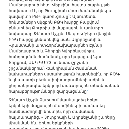
Մամեդյարովի հետ։ Վերջինս հայտարարեց, թե
հավատում է, որ Թուրքիան մոտ ժամանակներս
1
կավարտի ԲԹԿ կառուցումը
: Այնուհետև
հոկտեմբերի սկզբին ԲԹԿ հարցը Բաքվում
քննարկեց Թուրքիայի մաքսային և առևտրի
նախարար Ջենափ Աշչըն։ Սեպտեմբերի վերջին
ԲԹԿ հարցը քննարկվեց նաև Ադրբեջանի և
Վրաստանի արտգործնախարարներ Էլմար
Մամեդյարովի և Գեորգի Կվիրիկաշվիլու
հանդիպման ժամանակ, որը կայացավ Նյու
Յորքում, ՄԱԿ ԳԱ 70-րդ նստաշրջանի
շրջանակներում։ Հանդիպման ժամանակ
նախարարները վստահություն հայտնեցին, որ ԲԹԿ-
ն կնպաստի բեռնափոխադրումների աճին և
ընդհանրապես երկկողմ առևտրային-տնտեսական
2
հարաբերությունների զարգացմանը
։
Ջենափ Աշչըն Բաքվում մասնակցեց երկու
երկրների մաքսային մարմինների համատեղ
հանձնաժողովի նիստին, որի ժամանակ
հայտարարեց. «Թուրքիայի և Ադրբեջանի շահերը
միանման են։ Երկու երկրների
ապրանքաշրջանառության ծավալը, որը 2009թ.