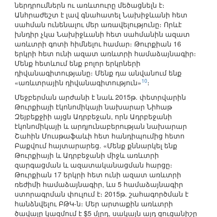
ներդրումներն ու առևտուրը մեծացնելն է։
Անհրաժեշտ է լավ գնահատել Նախիջևանի հետ
սահման ունենալու մեր առավելությունը։ Որևէ
խնդիր չկա Նախիջևանի հետ սահմանին ազատ
առևտրի գոտի հիմնելու համար։ Թուրքիան 16
երկրի հետ ունի ազատ առևտրի համաձայնագիր։
Մենք հետևում ենք բոլոր երկրների
դիվանագիտությանը։ Մենք դա անվանում ենք
10
«առևտրային դիվանագիտություն»
։
Մեջբերման արժանի է նաև 2015թ. փետրվարին
Թուրքիայի էկոնոմիկայի նախարար Նիհաթ
Զեյբեքջիի այցն Ադրբեջան, որն Ադրբեջանի
էկոնոմիկայի և արդյունաբերության նախարար
Շահին Մուսթաֆաևի հետ հանդիպումից հետո
Բաքվում հայտարարեց. «Մենք քննարկել ենք
Թուրքիայի և Ադրբեջանի միջև առևտրի
զարգացման և ազատականացման հարցը։
Թուրքիան 17 երկրի հետ ունի ազատ առևտրի
ռեժիմի համաձայնագիր, ևս 5 համաձայնագիր
ստորագրման փուլում է։ 2015թ. շահագործման է
հանձնվելու ԲԹԿ-ն։ Մեր արտաքին առևտրի
ծավալը կազմում է $5 մլրդ, սակայն այդ ցուցանիշը