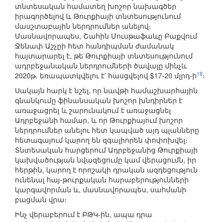
տնտեսական համատեղ խոշոր նախագծեր
իրագործելով և Թուրքիայի տնտեսությունում
մասշտաբային ներդրումներ անելով։
Մասնավորապես, Շահին Մուսթաֆաևը Բաքվում
Ջենափ Աշչըի հետ հանդիպման ժամանակ
հայտարարել է, թե Թուրքիայի տնտեսությունում
ադրբեջանական ներդրումների ծավալը մինչև
18
2020թ. եռապատկվելու է՝ հասցվելով $17-20 մլրդ-ի
։
Սակայն հարկ է նշել, որ նավթի համաշխարհային
գնանկումը ֆինանսական խոշոր խնդիրներ է
առաջացրել և շարունակում է առաջացնել
Ադրբեջանի համար, և որ Թուրքիայում խոշոր
ներդրումներ անելու հետ կապված այդ պլանները
հետագայում կարող են զգալիորեն փոփոխվել։
Տնտեսական հարցերում Ադրբեջանից Թուրքիայի
կախվածության նվազեցումը կամ վերացումն, իր
հերթին, կարող է որոշակի դրական ազդեցություն
ունենալ հայ-թուրքական հարաբերությունների
կարգավորման և, մասնավորապես, սահմանի
բացման վրա։
Ինչ վերաբերում է ԲԹԿ-ին, ապա դրա