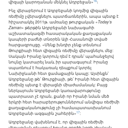
16
վիզայի կարողանան մեկնել Ադրբեջան»
։
Ինչ վերաբերում է Ադրբեջանի կողմից վիզային
ռեժիմը չվերացնելու պատճառներին, ապա պետք է
հիշատակել 2011թ. ամռանը թուրքական «
Today’s
Zaman
» թերթին Ադրբեջանի նախագահի
աշխատակազմի հասարակական-քաղաքական
կապերի բաժնի տնօրեն Ալի Հասանովի տված
հարցազրույցը. «Մենք խնդիր չենք տեսնում
Թուրքիայի հետ վիզային ռեժիմը վերացնելու մեջ:
Սակայն Իրանը կտրուկ դեմ է դրան՝ պահանջելով
նույնը կատարել նաև իր պարագայում: Իրանը
սպառնում է հակառակ դեպքում կտրել
Նախիջևանի հետ ցամաքային կապը: Այսինքն՝
Ադրբեջանը թե՛ Թուրքիայի, թե՛ Իրանի հետ վիզային
ռեժիմը պետք է վերացնի միաժամանակ: Բայց
ներկայումս Ադրբեջանի կառավարությունը
պատրաստ չէ դրան, քանի որ Իրանի նման մեծ
երկրի հետ հարաբերություններում անվիզա ռեժիմի
քաղաքականությունը չի համապատասխանում
17
Ադրբեջանի ազգային շահերին»
:
Ադրբեջանը վախենում է, որ վիզային ռեժիմի
վերացման դեպքում Իրանը գործի կգցի շիական