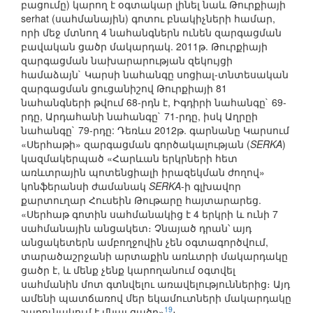
բացումը) կարող է օգտակար լինել նաև Թուրքիայի
serhat (սահմանային) գոտու բնակիչների համար,
որի մեջ մտնող 4 նահանգներն ունեն զարգացման
բավական ցածր մակարդակ. 2011թ. Թուրքիայի
զարգացման նախարարության զեկույցի
համաձայն` Կարսի նահանգը սոցիալ-տնտեսական
զարգացման ցուցանիշով Թուրքիայի 81
նահանգների թվում 68-րդն է, Իգդիրի նահանգը` 69-
րդը, Արդահանի նահանգը` 71-րդը, իսկ Աղրըի
նահանգը` 79-րդը: Դեռևս 2012թ. գարնանը Կարսում
«Սերհաթի» զարգացման գործակալության (
SERKA
)
կազմակերպած «Հարևան երկրների հետ
առևտրային պոտենցիալի իրազեկման ժողով»
կոնֆերանսի ժամանակ
SERKA
-ի գլխավոր
քարտուղար Հուսեին Թութարը հայտարարեց.
«Սերհաթ գոտին սահմանակից է 4 երկրի և ունի 7
սահմանային անցակետ։ Չնայած դրան՝ այդ
անցակետերն ամբողջովին չեն օգտագործվում,
տարածաշրջանի արտաքին առևտրի մակարդակը
ցածր է, և մենք չենք կարողանում օգտվել
սահմանին մոտ գտնվելու առավելություններից։ Այդ
ամենի պատճառով մեր եկամուտների մակարդակը
19
շարունակում է մնալ ցածր»
։