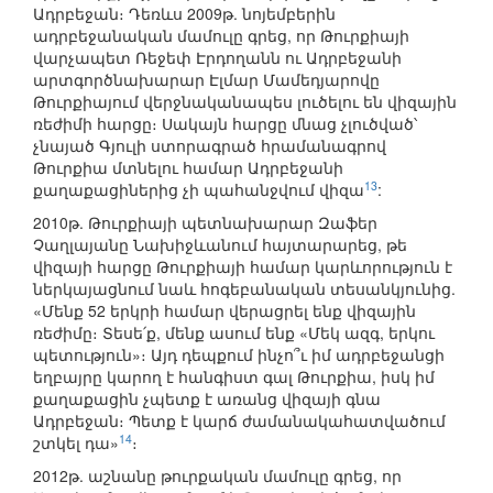
Ադրբեջան։ Դեռևս 2009թ. նոյեմբերին
ադրբեջանական մամուլը գրեց, որ Թուրքիայի
վարչապետ Ռեջեփ Էրդողանն ու Ադրբեջանի
արտգործնախարար Էլմար Մամեդյարովը
Թուրքիայում վերջնականապես լուծելու են վիզային
ռեժիմի հարցը։ Սակայն հարցը մնաց չլուծված՝
չնայած Գյուլի ստորագրած հրամանագրով
Թուրքիա մտնելու համար Ադրբեջանի
13
քաղաքացիներից չի պահանջվում վիզա
:
2010թ. Թուրքիայի պետնախարար Զաֆեր
Չաղլայանը Նախիջևանում հայտարարեց, թե
վիզայի հարցը Թուրքիայի համար կարևորություն է
ներկայացնում նաև հոգեբանական տեսանկյունից.
«Մենք 52 երկրի համար վերացրել ենք վիզային
ռեժիմը։ Տեսե՛ք, մենք ասում ենք «Մեկ ազգ, երկու
պետություն»։ Այդ դեպքում ինչո՞ւ իմ ադրբեջանցի
եղբայրը կարող է հանգիստ գալ Թուրքիա, իսկ իմ
քաղաքացին չպետք է առանց վիզայի գնա
Ադրբեջան։ Պետք է կարճ ժամանակահատվածում
14
շտկել դա»
։
2012թ. աշնանը թուրքական մամուլը գրեց, որ