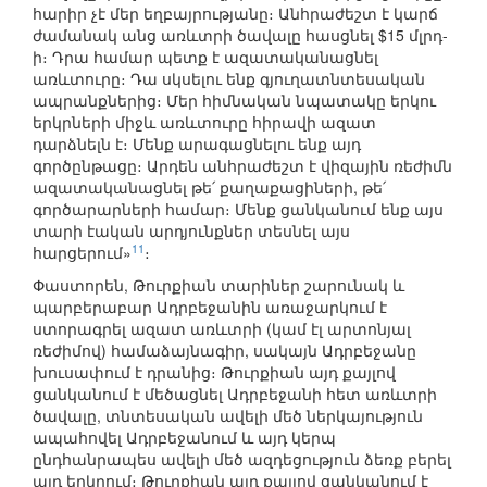
հարիր չէ մեր եղբայրությանը։ Անհրաժեշտ է կարճ
ժամանակ անց առևտրի ծավալը հասցնել $15 մլրդ-
ի։ Դրա համար պետք է ազատականացնել
առևտուրը։ Դա սկսելու ենք գյուղատնտեսական
ապրանքներից։ Մեր հիմնական նպատակը երկու
երկրների միջև առևտուրը հիրավի ազատ
դարձնելն է։ Մենք արագացնելու ենք այդ
գործընթացը։ Արդեն անհրաժեշտ է վիզային ռեժիմն
ազատականացնել թե՛ քաղաքացիների, թե՛
գործարարների համար։ Մենք ցանկանում ենք այս
տարի էական արդյունքներ տեսնել այս
11
հարցերում»
։
Փաստորեն, Թուրքիան տարիներ շարունակ և
պարբերաբար Ադրբեջանին առաջարկում է
ստորագրել ազատ առևտրի (կամ էլ արտոնյալ
ռեժիմով) համաձայնագիր, սակայն Ադրբեջանը
խուսափում է դրանից։ Թուրքիան այդ քայլով
ցանկանում է մեծացնել Ադրբեջանի հետ առևտրի
ծավալը, տնտեսական ավելի մեծ ներկայություն
ապահովել Ադրբեջանում և այդ կերպ
ընդհանրապես ավելի մեծ ազդեցություն ձեռք բերել
այդ երկրում։ Թուրքիան այդ քայլով ցանկանում է