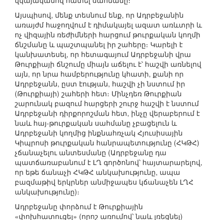
վկայականով հատել սահմանը։
Այսպիսով, մենք տեսնում ենք, որ Ադրբեջանին
առայժմ հաջողվում է դիմակայել ազատ առևտրի և
ոչ վիզային ռեժիմների հարցում թուրքական կողմի
ճնշմանը և պաշտպանել իր շահերը։ Կարելի է
կանխատեսել, որ հետագայում Ադրբեջանի վրա
Թուրքիայի ճնշումը միայն աճելու է՝ հաշվի առնելով
այն, որ նրա համբերությունը կհատի, քանի որ
Ադրբեջանն, ըստ էության, հաշվի չի նստում իր
(Թուրքիայի) շահերի հետ։ Մինչդեռ Թուրքիան
շարունակ բազում հարցերի շուրջ հաշվի է նստում
Ադրբեջանի դիրքորոշման հետ, ինչը վերաբերում է
նաև հայ-թուրքական սահմանը չբացելուն և
Ադրբեջանի կողմից ինքնահռչակ Հյուսիսային
Կիպրոսի թուրքական հանրապետությունը (ՀԿԹՀ)
չճանաչելու անտեսմանը (Ադրբեջանը դա
պատճառաբանում է ԼՂ գործոնով՝ հայտարարելով,
որ եթե ճանաչի ՀԿԹՀ անկախությունը, ապա
բազմաթիվ երկրներ անմիջապես կճանաչեն ԼՂՀ
անկախությունը)։
Ադրբեջանը փորձում է Թուրքիային
«փոխհատուցել» (որոշ առումով՝ նաև լռեցնել)