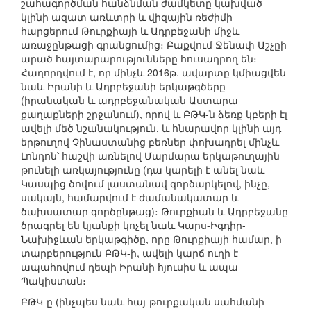
շահագործման հանձնման ժամկետը կախված
կլինի ազատ առևտրի և վիզային ռեժիմի
հարցերում Թուրքիայի և Ադրբեջանի միջև
առաջընթացի գրանցումից։ Բաքվում Ջենափ Աշչըի
արած հայտարարությունները հուսադրող են։
Հաղորդվում է, որ մինչև 2016թ. ավարտը կմիացվեն
նաև Իրանի և Ադրբեջանի երկաթգծերը
(իրանական և ադրբեջանական Աստարա
քաղաքների շրջանում), որով և ԲԹԿ-ն ձեռք կբերի էլ
ավելի մեծ նշանակություն, և հնարավոր կլինի այդ
երթուղով Չինաստանից բեռներ փոխադրել մինչև
Լոնդոն՝ հաշվի առնելով Մարմարա երկաթուղային
թունելի առկայությունը (դա կարելի է անել նաև
Կասպից ծովում լաստանավ գործարկելով, ինչը,
սակայն, համարվում է ժամանակատար և
ծախսատար գործընթաց)։ Թուրքիան և Ադրբեջանը
ծրագրել են կյանքի կոչել նաև Կարս-Իգդիր-
Նախիջևան երկաթգիծը, որը Թուրքիայի համար, ի
տարբերություն ԲԹԿ-ի, ավելի կարճ ուղի է
ապահովում դեպի Իրանի հյուսիս և ապա
Պակիստան։
ԲԹԿ-ը (ինչպես նաև հայ-թուրքական սահմանի