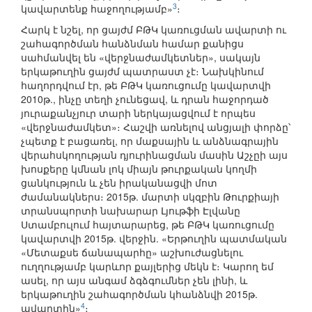
3
կավարտենք հաջողությամբ»
։
Հարկ է նշել, որ ցայժմ ԲԹԿ կառուցման ավարտի ու
շահագործման հանձնման համար քանիցս
սահմանվել են «վերջնաժամկետներ», սակայն
երկաթուղին ցայժմ պատրաստ չէ։ Նախկինում
հաղորդվում էր, թե ԲԹԿ կառուցումը կավարտվի
2010թ., ինչը տեղի չունեցավ, և դրան հաջորդած
յուրաքանչյուր տարի ներկայացվում է որպես
«վերջնաժամկետ»։ Հաշվի առնելով անցյալի փորձը՝
չպետք է բացառել, որ մաքսային և անձնագրային
վերահսկողության դյուրինացման մասին Աշչըի այս
խոսքերը կմնան լոկ միայն թուրքական կողմի
ցանկություն և չեն իրականացվի մոտ
ժամանակներս։ 2015թ. մարտի սկզբին Թուրքիայի
տրանսպորտի նախարար Լյութֆի Էլվանը
Ստամբուլում հայտարարեց, թե ԲԹԿ կառուցումը
կավարտվի 2015թ. վերջին. «Երթուղին պատմական
«Մետաքսե ճանապարհը» աշխուժացնելու
ուղղությամբ կարևոր քայլերից մեկն է։ Կարող եմ
ասել, որ այս անգամ ձգձգումներ չեն լինի, և
երկաթուղին շահագործման կհանձնվի 2015թ.
4
ավարտին»
։