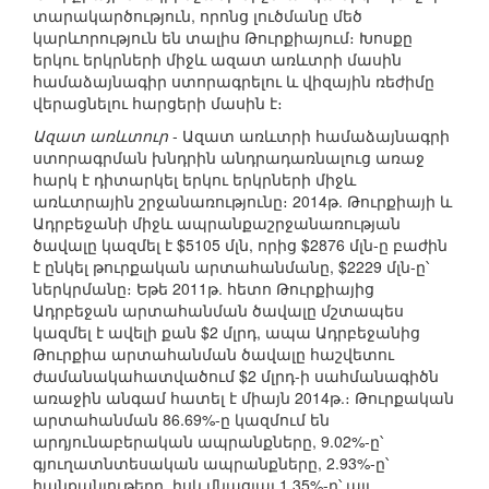
տարակարծություն, որոնց լուծմանը մեծ
կարևորություն են տալիս Թուրքիայում։ Խոսքը
երկու երկրների միջև ազատ առևտրի մասին
համաձայնագիր ստորագրելու և վիզային ռեժիմը
վերացնելու հարցերի մասին է։
Ազատ առևտուր
- Ազատ առևտրի համաձայնագրի
ստորագրման խնդրին անդրադառնալուց առաջ
հարկ է դիտարկել երկու երկրների միջև
առևտրային շրջանառությունը։ 2014թ. Թուրքիայի և
Ադրբեջանի միջև ապրանքաշրջանառության
ծավալը կազմել է $5105 մլն, որից $2876 մլն-ը բաժին
է ընկել թուրքական արտահանմանը, $2229 մլն-ը՝
ներկրմանը։ Եթե 2011թ. հետո Թուրքիայից
Ադրբեջան արտահանման ծավալը մշտապես
կազմել է ավելի քան $2 մլրդ, ապա Ադրբեջանից
Թուրքիա արտահանման ծավալը հաշվետու
ժամանակահատվածում $2 մլրդ-ի սահմանագիծն
առաջին անգամ հատել է միայն 2014թ.։ Թուրքական
արտահանման 86.69%-ը կազմում են
արդյունաբերական ապրանքները, 9.02%-ը՝
գյուղատնտեսական ապրանքները, 2.93%-ը՝
հանքանյութերը, իսկ մնացյալ 1.35%-ը՝ այլ