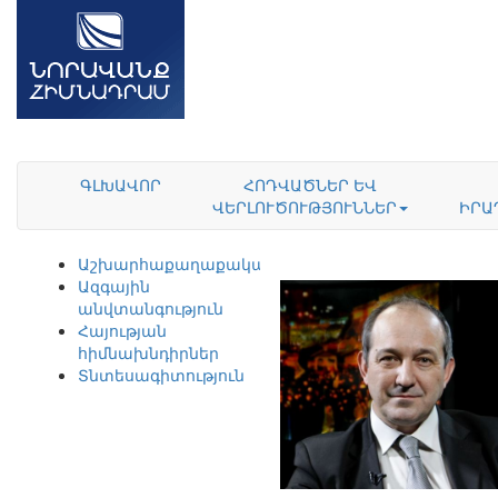
ԳԼԽԱՎՈՐ
ՀՈԴՎԱԾՆԵՐ ԵՎ
ՎԵՐԼՈՒԾՈՒԹՅՈՒՆՆԵՐ
ԻՐԱ
Աշխարհաքաղաքականություն
Ազգային
անվտանգություն
Հայության
հիմնախնդիրներ
Տնտեսագիտություն