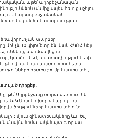
՛ հայկական, և թե՛ ադրբեջանական
ինություններն անմիջապես հետ քաշելու
նալու է հայ-ադրբեջանական
ային ռազմական հակամարտության:
 հեռավորության տարբեր
ը մինչև 10 կիլոմետր են, կան ՀԿՌՀ-ներ:
ւթյունները, սահմանվեցին
որ, կարծում եմ, սպառազիությունների
 է, թե ով սա կհաստատի, որովհետև
ինությունների հետքաշումը հաստատել,
տատված դիրքեր:
նը, թե՛ Ադրբեջանը տիրապետոում են
 /ԵԱՀԿ Մինսկի խմբի/ կարող էին
որվածությունները հաստատելուն:
կալի է մյուս զինատեսակները ևս: Եվ
ն մասին, հիմա, ակնհայտ է, որ սա
ա կարևոր է` հետ քաշել ծանր