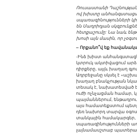
Ռուսաստանի Դաշնության
ով խիստը անհանգստացա
սպառազինությունների կիր
են Մադրիդյան սկզբունքն
հետքաշումը: Նա նաև ենթա
խոսի այն մասին, որ չօ
– Որքանո՞վ եք հավանակ
-Ինձ խիստ անհանգստացնո
կտրուկ ակտիվացում արձա
դիրքերը, այլև խաղաղ գյո
Ադրբեջանը սկսել է «աշխ
խաղաղ բնակչության նկա
տեսակ է, նախատեսված է
ուժի ոչնչացման համար, 
պայմաններում, ենթադրում
այս համատեքստում պետք 
դեռ նախորդ տարվա օգոս
տանկային համակարգեր, 
սպառազինությունների առա
լայնամասշտաբ պատերազմ