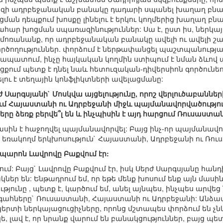
զի ադրբեջանական բանակը դադարի սպանել խաղաղ բնակչ
ան դեպքում խոսքը լինելու է երկու կողմերից խաղաղ բնակ
ռահար խոցման սպառազինություններ: Սա է, ըստ իս, ներկ
չմոռանանք, որ ադրբեջանական բանակը ավելի ու ավելի շ
րծողություններ. փորձում է ներթափանցել պաշտպանությ
ապատում, ինչը հայկական կողմին ստիպում է նման ձևով
ցքում պետք է դնել նաև հետուզական-դիվերսիոն գործունեո
ու է տեղային կոնֆլիկտների ավելացմանը:
Սարգսյանի` Մոսկվա այցելությունը, որոշ վերլուծաբաններ
ւմ Հայաստանի ու Ադրբեջանի միջև պայմանավորվածությունն
րը ձեռք բերվե՞լ են և ինչպիսին է այդ հարցում Ռուսաստ
 մասին է հաջողվել պայմանավորվել: Բայց ինչ-որ պայմանավ
ի եռակողմ երկխոսություն` Հայաստանի, Ադրբեջանի ու Ռու
ջ պարոն Լավրովը Բաքվում էր:
սում: Բայց` Լավրովը Բաքվում էր, իսկ Սերժ Սարգսյանը հան
ր են: Ենթադրում եմ, որ եթե մենք խոսում ենք այն մասին
թյունը , պետք է, կարծում եմ, անել այնպես, ինչպես արվ
հները` Ռուսաստանի, Հայաստանի ու Ադրբեջանի: Անձամբ 
րտի ներկայացուցիչները, որոնց մշտապես փորձում են չնկա
ե, լավ է, որ նրանք վարում են բանակցություններ, բայց պ