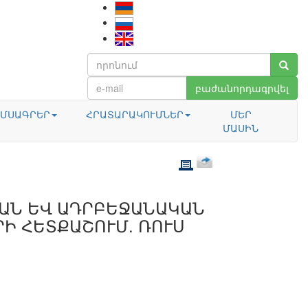
բաժանորդագրվել
ՄՍԱԳՐԵՐ
ՀՐԱՏԱՐԱԿՈՒՄՆԵՐ
ՄԵՐ
ՄԱՍԻՆ
ԱՆ ԵՎ ԱԴՐԲԵՋԱՆԱԿԱՆ
Ի ՀԵՏՔԱՇՈՒՄ. ՌՈՒՍ