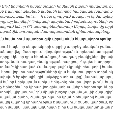
 ԱՊՀ երկրների ինստիտուտի Կովկասի բաժնի ղեկավար,
ծ է ադրբեջանական բանակի կողմից հայկական խաղաղ բ
առությամբ, Tert.am –ի հետ զրույցում ասաց, որ հիմա այն
երը, այլ կողմերի` Դոնբասի պայմանավորվածությունների 
դրում եմ, որ ՌԴ արտգործնախարար Սերգեյ Լավրովը այցել
գտագործվեն ռուսական մատակարարման զինատեսակները:
ան համարում պատերազմի վերսկսման հնարավորությունը:
ւմ է այն, որ սեպտեմբերի սկզբից ադրբեջանական բանակ
նագրվեց: Ըստ որում, գնդակոծության և հրետակածության
ւղերը: Այն, որ դրա հետևանքով 5 խաղաղ բնակիչներ վիրավոր
ատել» նաև խաղաղ բնակչության հարցով: Ւնչպես հաղորդ
տմամբ կիրառված Համազարկային կրակի ռեակտիվ համակա
 հեռավոր տարածությունների վրա հակառակորդի տեխնիկայ
կախված հրթիռային զինամթերքի տեսակից) մատակարարվել 
 եմ, որ ներկայումս առկա է ինչ–ինչ հնարավորություն` հ
է ընդգծեմ, որ կիրառվող զինատեսակների հզորություններ
տոսին կիրառվում էին միայն խոշոր տրամաչափի գնդացիր
ականանետեր, Համազարկային կրակի ռեակտիվ համակարգ
վել ակտիվ կիրառություն է նկատվում: Ես չեմ կարծում, որ
ի մասին, սակայն ակնհայտ է, որ կա հակամարտության ը