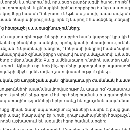
ւնքորեն կարևորում եմ, որպեսզի բարձրացվի հարց, որ թե
կով դիտարկեն և քննարկեն իրենց դիրքերից ծանր սպառազ
չին կողմերը հասան Դոնբասում: Եթե սա չարվի, ապա ավելա
ման հնարավորությունը, որն էլ կարող է հանգեցնել տեղ
ի՞ց հետքաշել սպառազինությունները:
 Կան սպառազինությունների տարբեր համակարգեր` կրակի
երեմ օրինակներ. տանկեր, որոնց կրակի հեռավորություններ
Արևելյան Ուկրաինայի խնդրով `Դոնբասի խնդրով համաձայնո
մանավորված զինամթերքի տիպով ու տրամաչափով: Այնպես 
պետք է վերանայվեն: Բայց ամենաբարդ խնդիրն այստեղ այն
ություն: Այնպես որ, եթե ինչ-որ մեկը կարողանար սպառազ
ղմերի միջև գոնե ավելի շատ վստահություն լիներ:
հայկական, թե ադրբեջանական` զինադադարի ժամանակ հաս
նությունների պայմանավորվածություն, ապա թե՛ Հայաստա
րի: Այսինքն` ենթադրում եմ, որ հենց համանախագահողները
 սպառազինությունների երկուստեք հետքաշման պայմանավ
ոսքը միայն ծանր սպառազինությունների մասին է, բայց ցան
արի առաջ հնարավոր էր խոսել դիպուկահարների հետքաշմա
արդեն աշխատում են առավել հզոր համակարգեր:
թե ինչպես պետք է աշխատեն Մադրիդյան սկզբունքները, հիմ