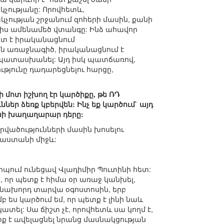
ությանը: Որովհետև,
չության շրջանում զոհերի մասին, քանի
այիս ամենամեծ վտանգը: Ինձ ահավոր
ատ է իրականացնում
ան առաջնագիծ, իրականացնում է
 պատասխանել: Այդ իսկ պատճառով,
ւթյունը դադարեցնելու հարցը,
ի մոտ իշխող էր կարծիքը, թե ՌԴ
եր ձեռք կբերվեն: Ինչ եք կարծում` այդ
անի խաղաղարար դերը:
որվածությունների մասին խոսելու
սաստանի միջև:
դիպում ունեցավ Վլադիմիր Պուտինի հետ:
, որ պետք է հիմա օր առաջ կանխել,
եց նախորդ տարվա օգոստոսին, երբ
ես կարծում եմ, որ պետք է լինի նաև
տել: Սա ճիշտ չէ, որովհետև սա կողմ է,
ետք է ավելացնել նրանց մասնակցության