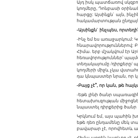
Այդ իսկ պատճառով սկզբո
կողմերը, Դոնբասի օրինա
հարցը: Այսինքն` այն, ին
հակամարտության ընդլայն
-Այսինքն` ինչպես, որտեղ
-Ինչ եմ ես առաջարկում:
հնարավորություններով: Բ
Հիմա. երբ մշակվում էր 
հեռավորություններ՝ պայ
տեղակայումը /դիրքերը/ 
կողմերի միջև չկա վստահ
դա կնպաստեր նրան, որ կո
-Բայց չէ՞, որ կան, թե 
-Եթե լինի ծանր սպառազի
հետախուզության միջոցնե
նպաստել դիրքերից ծանր
Կրկնում եմ, այս պահին խ
եթե դեռ ընդամենը մեկ տ
բավարար չէ, որովհետև 
Հիմա արդեն կարևոր չէ, 