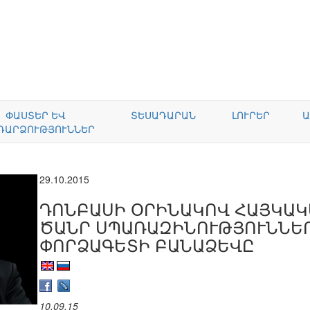
ՓԱՍՏԵՐ ԵՎ
ՏԵՍԱԴԱՐԱՆ
ԼՈՒՐԵՐ
Ա
ԴԱՐՁՈՒԹՅՈՒՆՆԵՐ
29.10.2015
ԴՈՆԲԱՍԻ ՕՐԻՆԱԿՈՎ ՀԱՅԿԱԿ
ԾԱՆՐ ՍՊԱՌԱԶԻՆՈՒԹՅՈՒՆՆԵՐ
ՓՈՐՁԱԳԵՏԻ ԲԱՆԱՁԵՎԸ
10.09.15