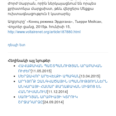
Ժորժ Սաբրան, որին ներկայացնում են որպես
քրիստոնյա մարքսիստ, թեև վերջերս Մեքքա
ուխտագնացություն է կատարել։
Աղբյուրը՝ «Конец режима Эрдогана», Тьерри Мейсан,
Վոլտեր ցանց, 2015թ. հունիսի 15,
http://www.voltairenet.org/article187880.html
դեպի ետ
Հեղինակի այլ նյութեր
ՀԱՎԱՔԱԿԱՆ ՊԱՇՏՊԱՆՈՒԹՅԱՆ ԱՐԱԲԱԿԱՆ
ՈՒԺԵՐ
[11.05.2015]
ՄԵՐՁԱՎՈՐ ԱՐԵՎԵԼՔԻ ԱՊԱԳԱՆ
[13.04.2015]
ԱՐԴՅՈ՞Ք ԶԱՆԳՎԱԾԱՅԻՆ ՍՊԱՆՈՒԹՅՈՒՆՆԵՐՆ
ԱՆԿԱՐԱՅԻ ՀԱՄԱՐ ՔԱՂԱՔԱԿԱՆ ՄԻՋՈՑ ԵՆ
ՀԱՆԴԻՍԱՆՈՒՄ
[11.12.2014]
ՍԱՈՒԴՅԱՆ ԱՐԱԲԻԱՅԻ ԿՏՐՈՒԿ
ՇՐՋԱԴԱՐՁԸ
[24.09.2014]