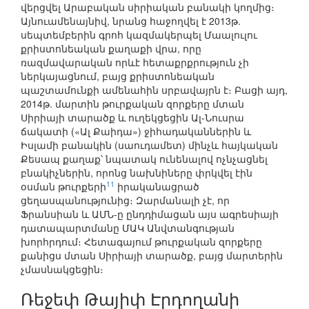
վերցվել Արաբական սիրիական բանակի կողմից։
Այնուամենայնիվ, նրանց հաջողվել է 2013թ.
սեպտեմբերին գրոհ կազմակերպել Մաալուլու
քրիստոնեական քաղաքի վրա, որը
ռազմավարական որևէ հետաքրքրություն չի
ներկայացնում, բայց քրիստոնեական
պաշտամունքի ամենահին սրբավայրն է։ Բացի այդ,
2014թ. մարտին թուրքական զորքերը մտան
Սիրիայի տարածք և ուղեկցեցին Ալ-Նուսրա
ճակատի («Ալ Քաիդա») ջիհադականներին և
Իսլամի բանակին (սաուդամետ) մինչև հայկական
Քեսապ քաղաք՝ նպատակ ունենալով ոչնչացնել
բնակիչներին, որոնց նախնիները փրկվել էին
11
օսման թուրքերի
իրականացրած
ցեղասպանությունից։ Զարմանալի չէ, որ
Ֆրանսիան և ԱՄՆ-ը ընդդիմացան այս ագրեսիայի
դատապարտմանը ՄԱԿ Անվտանգության
խորհրդում։ Հետագայում թուրքական զորքերը
քանիցս մտան Սիրիայի տարածք, բայց մարտերին
չմասնակցեցին։
Ռեջեփ Թայիփ Էրդողանի