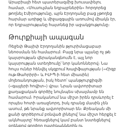
Արաբիայի հետ պատերազմից խուսափելու
համար, «Մուսուլման եղբայրներին» հորդորեց
թողնել Էմիրությունը, պրն Էրդողանը բաց չթողեց
հարմար առիթը և միջազգային առումով միակն էր,
որ Եղբայրությանը հայտնեց իր աջակցությունը։
Թուրքիայի ապագան
Ռեջեփ Թայիփ Էրդողանին թյուրիմացաբար
նեոօսման են համարում։ Բայց նրա պլանը ոչ թե
կայսրության վերականգնումն է, այլ նոր
կայսրության ստեղծումը՝ նոր կանոններով։ Նա
հույս ուներ հենվել սկզբում Խալիֆայության («Հիզբ
ութ-Թահրիրի» և ԻԼԻՊ-ի հետ միասին)
մոլեռանդության, իսկ հետո՝ պանթյուրքիզմի
(«գայլերի հովիտ») վրա։ Նրան ավտորիտար
քաղաքական գործիչ նույնպես սխալմամբ են
համարում։ Իրականում նա միշտ իրեն դրսևորել է
որպես հոտի առաջնորդ, իսկ դրանց մասին չեն
ասում, թե նրանք ավտորիտար են։ Քրեական մի
քանի գործերում բռնված լինելով՝ նա միշտ հերքել է
ակնհայտը՝ հեռացնելով կամ բանտ նստեցնելով
օրենքով գործող ոստիկաններին ու