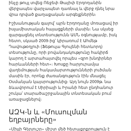
ինչը թույլ տվեց Ռեջեփ Թայիփ Էրդողանին
վերջապես վարչապետ դառնալ և վերջ դնել նրա
վրա դրված քաղաքական արգելքներին։
Իշխանության գալով՝ պրն Էրդողանը մոռացավ իր
իսլամիստական հայացքների մասին։ Նա սկսեց
զարգացնել տնտեսությունն ԱՄՆ օգնությամբ, իսկ
հետո, սկսած 2009-ից՝ կիրառում է Ահմեթ
Դավութօղլուի (Ֆեթուլա Գյուլենի հետևորդ)
տեսությունը, որի բովանդակությունը հակիրճ
կարող է արտահայտվել որպես «զրո խնդիրներ
հարևանների հետ»։ Խոսքը հարյուրամյա
վաղեմության հակամարտությունների լուծման
մասին էր, որոնք ժառանգություն էին մնացել
Օսմանյան կայսրությունից։ Այդ նույն 2009թ. նա
ձևավորում է Սիրիայի և Իրանի հետ ընդհանուր
շուկա՝ տարածաշրջանային տնտեսական բում
առաջացնելով։
ԱԶԿ-ն և «Մուսուլման
եղբայրները»
«Միլլի Գերյուշը» միշտ մեծ հետաքրքրություն է