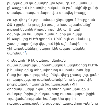
բաղկացած կազմակերպություն էր, մեկ ամսվա
ընթացքում վերածվեց իսկական բանակի՝ մի քանի
տասնյակ հազար մարդով, և գրավեց Իրաքը։
2014թ. վերջին չորս ամսվա ընթացքում Թուրքիան
ՔԱԿ քրդերին թույլ չէր տալիս հատել սահմանը՝
յուրայիններին Քոբանիում (Այն ալ-Արաբ)
օգնության հասնելու համար, երբ քաղաքը
ենթարկվեց ԻԼԻՊ գրոհին։ Միևնույն ժամանակ,
շատ լրագրողներ վկայում էին այն մասին, որ
ջիհադականները կարող էին ազատ անցնել
7
սահմանը
։
Հունվարի 19-ին ժանդարմերիան
դատախազության հրահանգով կանգնեցրեց ԻԼԻՊ-
ի համար զենք տեղափոխող պահակախումբը։
Բայց խուզարկությունը մինչև վերջ չհասցվեց, քանի
որ պարզվեց, որ պահակախմբին ուղեկցում էին
թուրքական հատուկ ծառայության (MIT)
գործակալները։ Դրանից հետո դատախազը և
ժանդարմերիայի գնդապետը դատապարտվեցին
«դավաճանության» համար։ Այս գործի
դատավարության ընթացքում դատավորը «բերնից