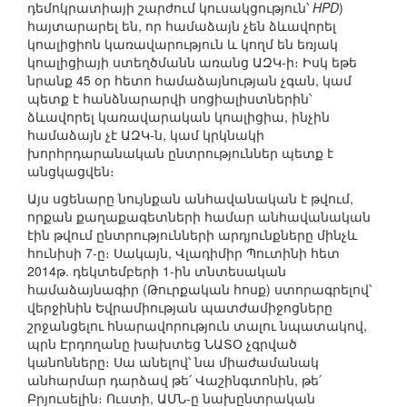
դեմոկրատիայի շարժում կուսակցություն՝
HPD
)
հայտարարել են, որ համաձայն չեն ձևավորել
կոալիցիոն կառավարություն և կողմ են եռյակ
կոալիցիայի ստեղծմանն առանց ԱԶԿ-ի։ Իսկ եթե
նրանք 45 օր հետո համաձայնության չգան, կամ
պետք է հանձնարարվի սոցիալիստներին՝
ձևավորել կառավարական կոալիցիա, ինչին
համաձայն չէ ԱԶԿ-ն, կամ կրկնակի
խորհրդարանական ընտրություններ պետք է
անցկացվեն։
Այս սցենարը նույնքան անհավանական է թվում,
որքան քաղաքագետների համար անհավանական
էին թվում ընտրությունների արդյունքները մինչև
հունիսի 7-ը։ Սակայն, Վլադիմիր Պուտինի հետ
2014թ. դեկտեմբերի 1-ին տնտեսական
համաձայնագիր (Թուրքական հոսք) ստորագրելով՝
վերջինին Եվրամիության պատժամիջոցները
շրջանցելու հնարավորություն տալու նպատակով,
պրն Էրդողանը խախտեց ՆԱՏՕ չգրված
կանոնները։ Սա անելով՝ նա միաժամանակ
անհարմար դարձավ թե՛ Վաշինգտոնին, թե՛
Բրյուսելին։ Ուստի, ԱՄՆ-ը նախընտրական