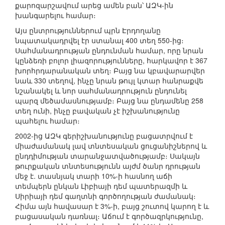
քարոզարշավում արեց ամեն բան՝ ԱԶԿ-ին
խանգարելու համար։
Այս ընտրություններում պրն Էրդողանը
նպատակադրվել էր ստանալ 400 տեղ 550-ից։
Սահմանադրության ընդունման համար, որը նրան
կընձեռի բոլոր լիազորությունները, հարկավոր է 367
խորհրդարանական տեղ։ Բայց նա կբավարարվեր
նաև 330 տեղով, ինչը նրան թույլ կտար հանրաքվե
նշանակել և նոր սահմանադրություն ընդունել
պարզ մեծամասնությամբ։ Բայց նա ընդամենը 258
տեղ ունի, ինչը բավական չէ իշխանությունը
պահելու համար։
2002-ից ԱԶԿ գերիշխանությունը բացատրվում է
միաժամանակ լավ տնտեսական ցուցանիշներով և
ընդդիմության տարանջատվածությամբ։ Սակայն
թուրքական տնտեսությունն այժմ ծանր դրության
մեջ է. տասնյակ տարի 10%-ի հասնող աճի
տեմպերն ընկան Լիբիայի դեմ պատերազմի և
Սիրիայի դեմ գաղտնի գործողության ժամանակ։
Հիմա այն հավասար է 3%-ի, բայց շուտով կարող է և
բացասական դառնալ։ Աճում է գործազրկությունը,