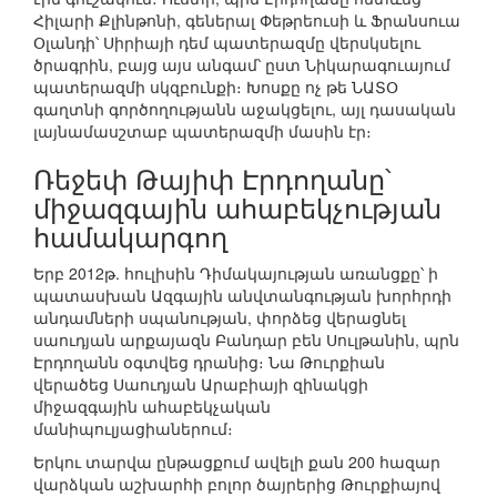
Հիլարի Քլինթոնի, գեներալ Փեթրեուսի և Ֆրանսուա
Օլանդի՝ Սիրիայի դեմ պատերազմը վերսկսելու
ծրագրին, բայց այս անգամ՝ ըստ Նիկարագուայում
պատերազմի սկզբունքի։ Խոսքը ոչ թե ՆԱՏՕ
գաղտնի գործողությանն աջակցելու, այլ դասական
լայնամասշտաբ պատերազմի մասին էր։
Ռեջեփ Թայիփ Էրդողանը՝
միջազգային ահաբեկչության
համակարգող
Երբ 2012թ. հուլիսին Դիմակայության առանցքը՝ ի
պատասխան Ազգային անվտանգության խորհրդի
անդամների սպանության, փորձեց վերացնել
սաուդյան արքայազն Բանդար բեն Սուլթանին, պրն
Էրդողանն օգտվեց դրանից։ Նա Թուրքիան
վերածեց Սաուդյան Արաբիայի զինակցի
միջազգային ահաբեկչական
մանիպուլյացիաներում։
Երկու տարվա ընթացքում ավելի քան 200 հազար
վարձկան աշխարհի բոլոր ծայրերից Թուրքիայով