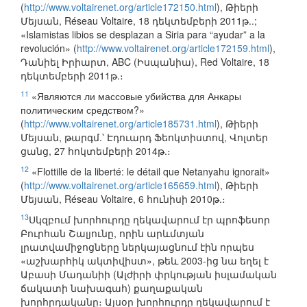
(
http://www.voltairenet.org/article172150.html
), Թիերի
Մեյսան, Réseau Voltaire, 18 դեկտեմբերի 2011թ..;
«Islamistas libios se desplazan a Siria para “ayudar” a la
revolución» (
http://www.voltairenet.org/article172159.html
),
Դանիել Իրիարտ, ABC (Իսպանիա), Red Voltaire, 18
դեկտեմբերի 2011թ.։
11
«Являются ли массовые убийства для Анкары
политическим средством?»
(
http://www.voltairenet.org/article185731.html
), Թիերի
Մեյսան, թարգմ.՝ Էդուարդ Ֆեոկտիստով, Վոլտեր
ցանց, 27 հոկտեմբերի 2014թ.։
12
«Flottille de la liberté: le détail que Netanyahu ignorait»
(
http://www.voltairenet.org/article165659.html
), Թիերի
Մեյսան, Réseau Voltaire, 6 հունիսի 2010թ.։
13
Սկզբում խորհուրդը ղեկավարում էր պրոֆեսոր
Բուրհան Շալյունը, որին արևմտյան
լրատվամիջոցները ներկայացնում էին որպես
«աշխարհիկ ակտիվիստ», թեև 2003-ից նա եղել է
Աբասի Մադանիի (Ալժիրի փրկության իսլամական
ճակատի նախագահ) քաղաքական
խորհրդականը։ Այսօր խորհուրդը ղեկավարում է