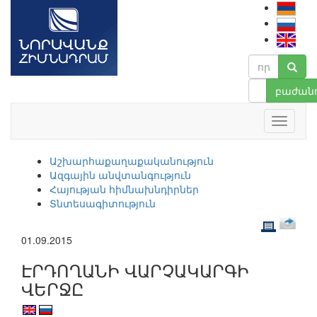
բաժանո
Աշխարհաքաղաքականություն
Ազգային անվտանգություն
Հայության հիմնախնդիրներ
Տնտեսագիտություն
01.09.2015
ԷՐԴՈՂԱՆԻ ՎԱՐՉԱԿԱՐԳԻ
ՎԵՐՋԸ