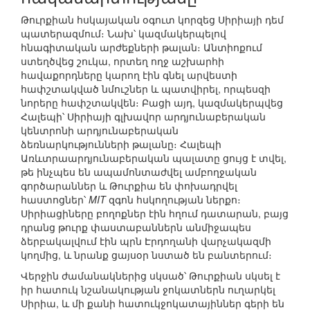
Թուրքիան հսկայական օգուտ կորզեց Սիրիայի դեմ
պատերազմում։ Նախ՝ կազմակերպելով
հնագիտական արժեքների թալան։ Անտիոքում
ստեղծվեց շուկա, որտեղ ողջ աշխարհի
հավաքորդները կարող էին գնել արվեստի
հափշտակված նմուշներ և պատվիրել, որպեսզի
նորերը հափշտակվեն։ Բացի այդ, կազմակերպվեց
Հալեպի՝ Սիրիայի գլխավոր արդյունաբերական
կենտրոնի արդյունաբերական
ձեռնարկությունների թալանը։ Հալեպի
Առևտրաարդյունաբերական պալատը ցույց է տվել,
թե ինչպես են ապամոնտաժվել ամբողջական
գործարաններ և Թուրքիա են փոխադրվել
հաստոցներ՝
MIT
զգոն հսկողության ներքո։
Սիրիացիները բողոքներ էին հղում դատարան, բայց
դրանց թուրք փաստաբաններն անմիջապես
ձերբակալվում էին պրն Էրդողանի վարչակազմի
կողմից, և նրանք ցայսօր նստած են բանտերում։
Վերջին ժամանակներից սկսած՝ Թուրքիան սկսել է
իր հատուկ նշանակության ջոկատներն ուղարկել
Սիրիա, և մի քանի հատուկջոկատայիններ գերի են