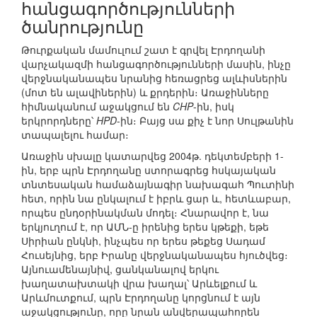
հանցագործությունների
ծանրությունը
Թուրքական մամուլում շատ է գրվել Էրդողանի
վարչակազմի հանցագործությունների մասին, ինչը
վերջնականապես նրանից հեռացրեց ալևիսներին
(մոտ են ալավիներին) և քրդերին։ Առաջինները
հիմնականում աջակցում են
CHP
-ին, իսկ
երկրորդները՝
HPD
-ին։ Բայց սա քիչ է նոր Սուլթանին
տապալելու համար։
Առաջին սխալը կատարվեց 2004թ. դեկտեմբերի 1-
ին, երբ պրն Էրդողանը ստորագրեց հսկայական
տնտեսական համաձայնագիր նախագահ Պուտինի
հետ, որին նա ընկալում է իբրև ցար և, հետևաբար,
որպես ընդօրինակման մոդել։ Հնարավոր է, նա
երկյուղում է, որ ԱՄՆ-ը իրենից երես կթեքի, եթե
Սիրիան ընկնի, ինչպես որ երես թեքեց Սադամ
Հուսեյնից, երբ Իրանը վերջնականապես հյուծվեց։
Այնուամենայնիվ, ցանկանալով երկու
խաղատախտակի վրա խաղալ՝ Արևելքում և
Արևմուտքում, պրն Էրդողանը կորցնում է այն
աջակցությունը, որը նրան անվերապահորեն