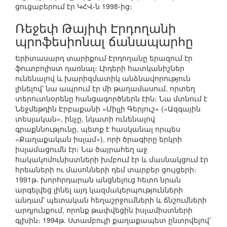
ցուցաբերում էր ԿՀՎ-ն 1998-ից։
Ռեջեփ Թայիփ Էրդողանի
պրոֆեսիոնալ ճանապարհը
Երիտասարդ տարիքում Էրդողանը երազում էր
ֆուտբոլիստ դառնալ։ Լիդերի հատկանիշներ
ունենալով և խարիզմատիկ անձնավորություն
լինելով՝ նա ապրում էր մի թաղամասում, որտեղ
տերուտնօրենը հանցագործներն էին։ Նա մտնում է
Նեջմեթդին Էրբաքանի «Միլլի Գերյուշ» («Ազգային
տեսլական», ինչը, նկատի ունենալով
գրաքննությունը, պետք է հասկանալ որպես
«Քաղաքական իսլամ»), որի ծրագիրը երկրի
իսլամացումն էր։ Նա ծայրահեղ աջ
հակակոմունիստների խմբում էր և մասնակցում էր
հրեաների ու մասոնների դեմ տարբեր ցույցերի։
1991թ. խորհրդարան անցնելուց հետո նրան
արգելվեց լինել այդ կազմակերպությունների
անդամ՝ պետական հեղաշրջումների և ճնշումների
արդյունքում, որոնք թափվեցին իսլամիստների
գլխին։ 1994թ. Ստամբուլի քաղաքապետ ընտրվելով՝