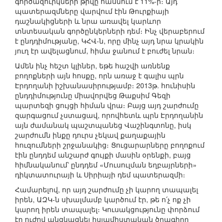
գործազուրկների թիվը հասնում է 11%-ի։ Այդ
պատերազմները վարվում էին Թուրքիայի
դաշնակիցների և նրա առավել կարևոր
տնտեսական գործընկերների դեմ։ Ինչ վերաբերում
է ընդդիմությանը, ԿՀՎ-ն, որը մինչ այդ նրա կրակին
յուղ էր ավելացնում, հիմա ջանում է բուժել նրան։
Ամեն ինչ հեշտ կլիներ, եթե հաշվի առնենք
բողոքների այն հոսքը, որն առաջ է գալիս պրն
Էրդողանի իշխանասիրությամբ։ 2013թ. հունիսին
ընդդիմությունը միավորվեց Թաքսիմ Գեզի
պարտեզի ցույցի հիման վրա։ Բայց այդ շարժումը
զարգացում չստացավ, որովհետև պրն Էրդողանին
այն ժամանակ պաշտպանեց Վաշինգտոնը, իսկ
շարժումն ինքը դուրս չեկավ քաղաքային
հուզումների շրջանակից։ Ցուցարարները բողոքում
էին ընդդեմ անշարժ գույքի մասին օրենքի, բայց
հիմնականում՝ ընդդեմ «Մուսուլման եղբայրների»
դիկտատուրայի և Սիրիայի դեմ պատերազմի։
Համարելով, որ այդ շարժումը չի կարող տապալել
իրեն, ԱԶԿ-ն սխալմամբ կարծում էր, թե ո՛չ ոք չի
կարող իրեն տապալել։ Կուսակցությունը փորձում
էր ուժով անցկացնել իսլամիստական ծրագիրը