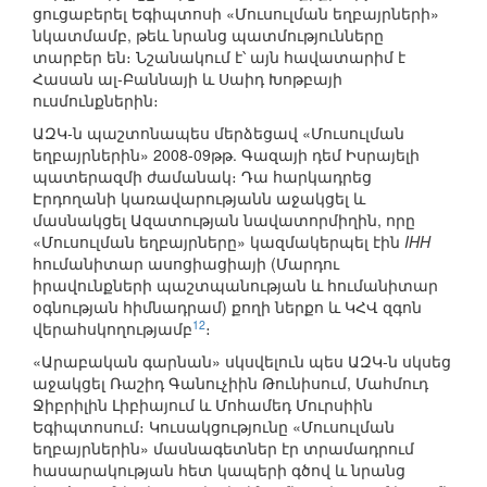
ցուցաբերել Եգիպտոսի «Մուսուլման եղբայրների»
նկատմամբ, թեև նրանց պատմությունները
տարբեր են։ Նշանակում է՝ այն հավատարիմ է
Հասան ալ-Բաննայի և Սաիդ Խոթբայի
ուսմունքներին։
ԱԶԿ-ն պաշտոնապես մերձեցավ «Մուսուլման
եղբայրներին» 2008-09թթ. Գազայի դեմ Իսրայելի
պատերազմի ժամանակ։ Դա հարկադրեց
Էրդողանի կառավարությանն աջակցել և
մասնակցել Ազատության նավատորմիղին, որը
«Մուսուլման եղբայրները» կազմակերպել էին
IHH
հումանիտար ասոցիացիայի (Մարդու
իրավունքների պաշտպանության և հումանիտար
օգնության հիմնադրամ) քողի ներքո և ԿՀՎ զգոն
12
վերահսկողությամբ
։
«Արաբական գարնան» սկսվելուն պես ԱԶԿ-ն սկսեց
աջակցել Ռաշիդ Գանուչիին Թունիսում, Մահմուդ
Ջիբրիլին Լիբիայում և Մոհամեդ Մուրսիին
Եգիպտոսում։ Կուսակցությունը «Մուսուլման
եղբայրներին» մասնագետներ էր տրամադրում
հասարակության հետ կապերի գծով և նրանց