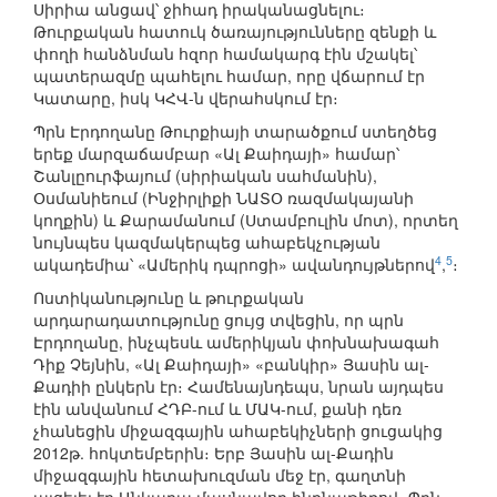
Սիրիա անցավ՝ ջիհադ իրականացնելու։
Թուրքական հատուկ ծառայությունները զենքի և
փողի հանձնման հզոր համակարգ էին մշակել՝
պատերազմը պահելու համար, որը վճարում էր
Կատարը, իսկ ԿՀՎ-ն վերահսկում էր։
Պրն Էրդողանը Թուրքիայի տարածքում ստեղծեց
երեք մարզաճամբար «Ալ Քաիդայի» համար՝
Շանլըուրֆայում (սիրիական սահմանին),
Օսմանիեում (Ինջիրլիքի ՆԱՏՕ ռազմակայանի
կողքին) և Քարամանում (Ստամբուլին մոտ), որտեղ
նույնպես կազմակերպեց ահաբեկչության
4
5
ակադեմիա՝ «Ամերիկ դպրոցի» ավանդույթներով
,
։
Ոստիկանությունը և թուրքական
արդարադատությունը ցույց տվեցին, որ պրն
Էրդողանը, ինչպեսև ամերիկյան փոխնախագահ
Դիք Չեյնին, «Ալ Քաիդայի» «բանկիր» Յասին ալ-
Քադիի ընկերն էր։ Համենայնդեպս, նրան այդպես
էին անվանում ՀԴԲ-ում և ՄԱԿ-ում, քանի դեռ
չհանեցին միջազգային ահաբեկիչների ցուցակից
2012թ. հոկտեմբերին։ Երբ Յասին ալ-Քադին
միջազգային հետախուզման մեջ էր, գաղտնի