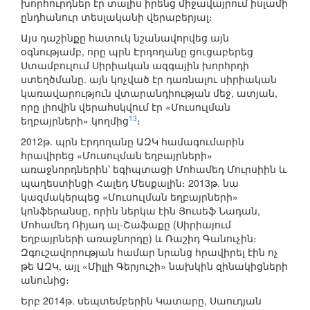
խորհուրդներ էր տալիս իրենց միջավայրում իսլամի
ընդհանուր տեսլականի վերաբերյալ։
Այս դաշինքը հատուկ նշանավորվեց այն
օգնությամբ, որը պրն Էրդողանը ցուցաբերեց
Ստամբուլում Սիրիական ազգային խորհրդի
ստեղծմանը. այն կոչված էր դառնալու սիրիական
կառավարություն վտարանդիության մեջ, ատյան,
որը լիովին վերահսկվում էր «Մուսուլման
13
եղբայրների» կողմից
։
2012թ. պրն Էրդողանը ԱԶԿ համագումարին
հրավիրեց «Մուսուլման եղբայրների»
առաջնորդներին՝ եգիպտացի Մոհամեդ Մուրսիին և
պաղեստինցի Հալեդ Մեսքալին։ 2013թ. նա
կազմակերպեց «Մուսուլման եղբայրների»
կոնֆերանսը, որին ներկա էին Յուսեֆ Նադան,
Մոհամեդ Ռիյադ ալ-Շաֆաքը (Սիրիայում
Եղբայրների առաջնորդը) և Ռաշիդ Գանուչին։
Զգուշավորության համար նրանց հրավիրել էին ոչ
թե ԱԶԿ, այլ «Միլլի Գերյուշի» նախկին զինակիցների
անունից։
Երբ 2014թ. սեպտեմբերին Կատարը, Սաուդյան