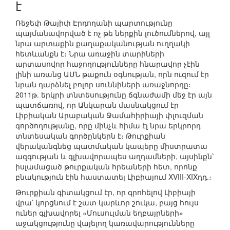
է
Ռեջեփ Թայիփ Էրդողանի պարտությունը
պայմանավորված է ոչ թե ներքին լուծումներով, այլ
նրա արտաքին քաղաքականության ուղղակի
հետևանքն է։ Նրա առաջին տարիների
արտասովոր հաջողությունները հնարավոր չէին
լինի առանց ԱՄՆ թաքուն օգնության, որն ուզում էր
նրան դարձնել բոլոր սուննիների առաջնորդը։
2011թ. երկրի տնտեսությունը ճգնաժամի մեջ էր այն
պատճառով, որ Անկարան մասնակցում էր
Լիբիական Արաբական Ջամահիրիայի փլուզման
գործողությանը, որը մինչև հիմա էլ նրա երկրորդ
տնտեսական գործընկերն է։ Թուրքիան
վերականգնեց պատմական կապերը միստրատա
ազգության և գլխավորապես աղդամների, այսինքն՝
իսլամացած թուրքական հրեաների հետ, որոնք
բնակություն էին հաստատել Լիբիայում XVIII-XIXդդ.։
Թուրքիան գիտակցում էր, որ գրոհելով Լիբիայի
վրա՝ կորցնում է շատ կարևոր շուկա, բայց հույս
ուներ գլխավորել «Մուսուլման եղբայրների»
աջակցությունը վայելող կառավարությունները