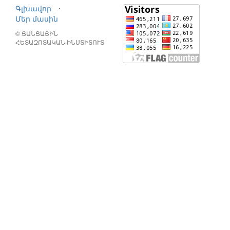
Գլխավոր
⋅
Մեր մասին
© ՑԱՆՑԱՅԻՆ
ՀԵՏԱԶՈՏԱԿԱՆ ԻՆՍՏԻՏՈՒՏ