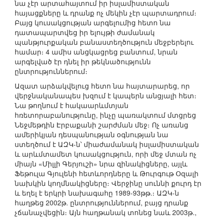
նա չէր արտահայտում իր իսլամիստական
հայացքները և դրանք ոչ մեկին չէր պարտադրում։
Բայց կուսակցության արգելումից հետո նա
դատապարտվեց իր ելույթի ժամանակ
պանթյուրքական բանաստեղծություն մեջբերելու
համար։ 4 ամիս անցկացրեց բանտում, նրան
արգելված էր դնել իր թեկնածությունն
ընտրություններում։
Ազատ արձակվելուց հետո նա հայտարարեց, որ
վերջնականապես խզում է կապերն անցյալի հետ։
Նա թողնում է հակաարևմտյան
հռետորաբանությունը, ինչը պառակտում մտցրեց
Նեջմեթդին Էրբաքանի շարժման մեջ։ Ոչ առանց
ամերիկյան դեսպանության օգնության նա
ստեղծում է ԱԶԿ-ն՝ միաժամանակ իսլամիստական
և արևմտամետ կուսակցություն, որի մեջ մտան ոչ
միայն «Միլլի Գերյուշի» նրա զինակիցները, այլև
Ֆեթուլա Գյուլենի հետևորդները և Թուրգութ Օզալի
նախկին կողմնակիցները։ Վերջինը սուննի քուրդ էր
և եղել է երկրի նախագահը 1989-93թթ.։ ԱԶԿ-ն
հաղթեց 2002թ. ընտրություններում, բայց դրանք
չճանաչվեցին։ Այն հաղթանակ տոնեց նաև 2003թ.,