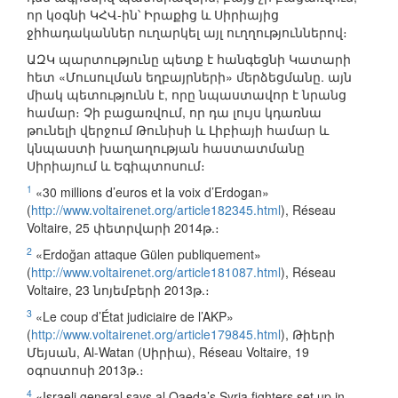
որ կօգնի ԿՀՎ-ին՝ Իրաքից և Սիրիայից
ջիհադականներ ուղարկել այլ ուղղություններով։
ԱԶԿ պարտությունը պետք է հանգեցնի Կատարի
հետ «Մուսուլման եղբայրների» մերձեցմանը. այն
միակ պետությունն է, որը նպաստավոր է նրանց
համար։ Չի բացառվում, որ դա լույս կդառնա
թունելի վերջում Թունիսի և Լիբիայի համար և
կնպաստի խաղաղության հաստատմանը
Սիրիայում և Եգիպտոսում։
1
«30 millions d’euros et la voix d’Erdogan»
(
http://www.voltairenet.org/article182345.html
), Réseau
Voltaire, 25 փետրվարի 2014թ.։
2
«Erdoğan attaque Gülen publiquement»
(
http://www.voltairenet.org/article181087.html
), Réseau
Voltaire, 23 նոյեմբերի 2013թ.։
3
«Le coup d’État judiciaire de l’AKP»
(
http://www.voltairenet.org/article179845.html
), Թիերի
Մեյսան, Al-Watan (Սիրիա), Réseau Voltaire, 19
օգոստոսի 2013թ.։
4
«Israeli general says al Qaeda’s Syria fighters set up in