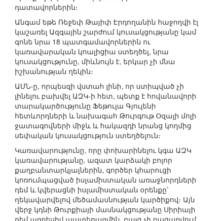
դատավորներին։
Անգամ եթե Ռեջեփ Թայիփ Էրդողանին հաջողվի էլ
կաշառել Ազգային շարժում կուսակցությանը կամ
գոնե նրա 18 պատգամավորներին ու
կառավարական կոալիցիա ստեղծել, նրա
կուսակցությունը, միևնույն է, երկար չի մնա
իշխանության ղեկին։
ԱՄՆ-ը, որպեսզի վստահ լինի, որ ստիպված չի
լինելու բախվել ԱԶԿ-ի հետ, պետք է հովանավորի
տարակարծությունը Ֆեթուլա Գյուլենի
հետևորդների և նախագահ Թուրգութ Օզալի մոլի
ջատագովների միջև և հակազդի նրանց կողմից
սեփական կուսակցություն ստեղծելուն։
Կառավարությունը, որը փոխարինելու կգա ԱԶԿ
կառավարությանը, ազատ կարձակի բոլոր
քաղբանտարկյալներին, գործեր կհարուցի
կոռումպացված իսլամիստական առաջնորդների
դեմ և կվերացնի իսլամիստական օրենքը՝
ղեկավարվելով մեծամասնության կարծիքով։ Այն
վերջ կդնի Թուրքիայի մասնակցությանը Սիրիայի
դեմ ագրեսիվ պատերազմին, բայց չի բացառվում,