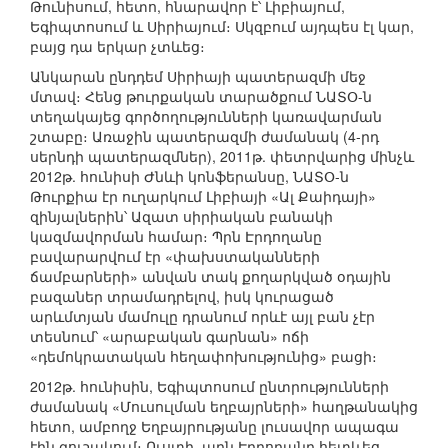
Թունիսում, հետո, հնարավոր է՝ Լիբիայում,
Եգիպտոսում և Սիրիայում։ Սկզբում այդպես էլ կար,
բայց դա երկար չտևեց։
Անկարան ընդդեմ Սիրիայի պատերազմի մեջ
մտավ։ Հենց թուրքական տարածքում ՆԱՏՕ-ն
տեղակայեց գործողությունների կառավարման
շտաբը։ Առաջին պատերազմի ժամանակ (4-րդ
սերնդի պատերազմներ), 2011թ. փետրվարից մինչև
2012թ. հունիսի Ժնևի կոնֆերանսը, ՆԱՏՕ-ն
Թուրքիա էր ուղարկում Լիբիայի «Ալ Քաիդայի»
զինյալներին՝ Ազատ սիրիական բանակի
կազմավորման համար։ Պրն Էրդողանը
բավարարվում էր «փախստականների
ճամբարների» անվան տակ քողարկված օդային
բազաներ տրամադրելով, իսկ կուրացած
արևմտյան մամուլը դրանում որևէ այլ բան չէր
տեսնում՝ «արաբական գարնան» ոճի
«դեմոկրատական հեղափոխությունից» բացի։
2012թ. հունիսին, Եգիպտոսում ընտրությունների
ժամանակ «Մուսուլման եղբայրների» հաղթանակից
հետո, ամբողջ Եղբայրությանը լուսավոր ապագա
էին գուշակում։ Ուստի, պրն Էրդողանը հետևեց