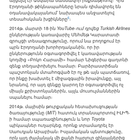
այցելել էր Անկարա մասնավոր ինքնաթիռով։ Պրն
Էրդողանի թիկնապահները նրան դիմավորել են
օդանավակայանում՝ նախապես անջատելով
6
տեսահսկման խցիկները
։
2014թ. մարտի 18-ին
YouTube-ում դրվեց Turkish Airlines
ընկերության կառավարիչ Մեհմեթ Կարատասի
զրույցի տեսագրությունը, որում նա բողոքում էր
պրն Էրդողանի խորհրդականին, որ իր
ընկերությունն օգտագործվել է կառավարության
կողմից «Բոկո Հարամի» համար Նիգերիա գաղտնի
զենք տեղափոխելու համար։ Բարձրաստիճան
պաշտոնյան մտահոգված էր ոչ թե այն պատճառով,
որ ինքը խախտել է միջազգային իրավունքը, այլ
նրանով, որ այդ զենքը կարող էր օգտագործվել ոչ
միայն քրիստոնյաներին, այլև մուսուլմաններին
սպանելու համար։
2014թ. մայիսին թուրքական հետախուզության
ծառայությունը (
MIT
) հատուկ տրանսպորտով ԻԼԻՊ-
ի համար սպառազինություն և նոր
Toyota
պիկապներ ուղարկեց, որոնք տրամադրել էր
Սաուդյան Արաբիան։ Իսլամական պետությունը,
որն այդ ժամանակ մի քանի հարյուր զինյալներից