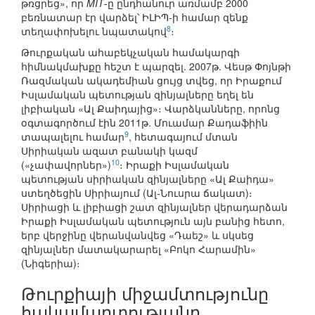
թռցրեց», որ
MIT
-ը ընդհանուր առմամբ 2000
բեռնատար էր վարձել՝ ԻԼԻՊ-ի համար զենք
8
տեղափոխելու նպատակով
։
Թուրքական ահաբեկչական համակարգի
հիմնակմախքը հեշտ է պարզել. 2007թ. Վեսթ Փոյնթի
Ռազմական ակադեմիան ցույց տվեց, որ Իրաքում
Իսլամական պետության զինյալները եղել են
լիբիական «Ալ Քաիդայից»։ Վարձկանները, որոնց
օգտագործում էին 2011թ. Մուամար Քադաֆիին
9
տապալելու համար
, հետագայում մտան
Սիրիական ազատ բանակի կազմ
10
(«չափավորներ»)
։ Իրաքի Իսլամական
պետության սիրիական զինյալները «Ալ Քաիդա»
ստեղծեցին Սիրիայում (Ալ-Նուսրա ճակատ)։
Սիրիացի և լիբիացի շատ զինյալներ վերադարձան
Իրաքի Իսլամական պետություն այն բանից հետո,
երբ վերջինը վերանվանվեց «Դաեշ» և սկսեց
զինյալներ մատակարարել «Բոկո Հարամին»
(Նիգերիա)։
Թուրքիայի միջամտությունը
հակամարտությանը