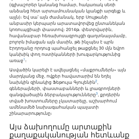
(գլխաշորեր կանանց համար, հակառակ սեռի
անձանց հետ արտամուսնական կյանքի արգելք և
այլն)։ Եվ սա՝ այն ժամանակ, երբ Սուլթանի
անբասիր կերպարն արատավորվեց ընտանեկան
կոռուպցիայի փաստով։ 2014թ. փետրվարին,
հավանաբար հեռախոսազրույցի գաղտնալսմամբ,
բոլորն իմացան այն մասին, թե ինչպես է պրն
Էրդողանը որդուց պահանջել թաքցնել 30 մլն եվրո
կանխիկ փող ոստիկանների խուզարկությունից
1
առաջ
։
Ասվածին կարելի է ավելացնել «մաքրումներն» այն
մարդկանց մեջ, ովքեր հավատարիմ են եղել
2
նախկին զինակից Ֆեթուլա Գյուլենին
,
գեներալների, փաստաբանների և լրագրողների
3
զանգվածային ձերբակալությունները
, քրդերին
տված խոստումները չկատարելը, աշխարհում
ամենամեծ նախագահական պալատի
շինարարությունը։
Այս ձախողումը արտաքին
քաղաքականության հետևանք