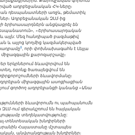
 քաղաքացիներին: Քարոզչական գործում
րված ադրբեջանական ՀԿ-ները։
կական դեսպանատների առջև, թեմատիկ
մներ։ Ադրբեջանական ԶԼՄ-ից
ի երիտասարդներն անցկացրել են
 դեսպանատուն», «Երիտասարդական
և այլն: Մեզ հանդիպած բազմաթիվ
ան և այլոց կողմից կազմակերպված
8
մնադրամը
, որի փոխնախագահն է Լեյլա
) միջազգային քարոզարշավը։
եր երկրներում ձևավորվում են
եղ, որոնք ծառայեցվում են
իրքորոշումների ձևավորմանը։
-Ադրբեջան միջազգային ասոցիացիան
ում գործող ադրբեջանցի կանանց «Անա
յունների ձևավորումն ու պահպանումն
 ԶԼՄ-ում գերակշռում են հայկական
ւթյամբ տեղեկատվությունը:
իալ-տենտեսական խնդիրների
 լսարանին Հայաստանը մշտապես
աքական, անվտանգության խնդիրներ։