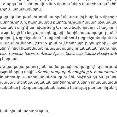
 ու զարգանալ՝ հնարավոր նոր միտումները պարբերական հ
թյուն առաջացնելով։
քականության ուսումնասիրման առավել հարմար միջոց 
ասիրությունը, հատկապես քարոզչության համար նշանակալի
շատակի օրը՝ փետրվար 26-ը և դրան նախորդող ու հաջորդո
ւթյունը լի են Խոջալուի դեպքերի մասին հայատյացության
մերով, Ադրբեջանում և այլ երկրներում ադրբեջանական 
սաբանումներով (2015թ. լրանում է Խոջալուի դեպքերի 23-րդ
1
ների
հետ համեմատելու նպատակով որակական դիտարկմ
y.az, Trend.az 1news.az Aze.az Apa.az Contact.az Oxu.az Haqqin.az B
կ հոդված։
ֆոքաղաքականության համակարգի բաղադրիչների ուսումն
թյուններից մեկի՝
«Տեղեկատվական հոսքերը և Հայաստանի
ոտեցումը։ Այստեղ առանձնացվում են ինֆոքաղաքականութ
ջանական տեղեկատվական գործողությունների իրականաց
հակահայ ինֆոքաղաքականության հետևյալ բաղադրիչները
դական դիվանագիտության,