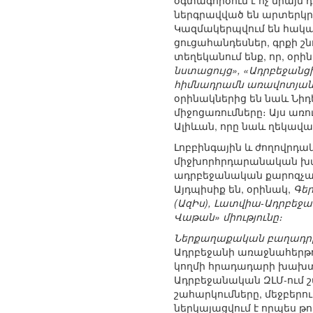
օգտագործում է ոչ միայն
ներգրավված են արտերկր
Կազմակերպվում են հակա
ցուցահանդեսներ, գրքի շ
տեղեկանում ենք, որ, օրի
նստացույց», «Ադրբեջան
հիմնադրամն առավոտյան ա
օրինակներից են նաև Նի
միջոցառումները։ Այս առո
Ալիևան, որը նաև ղեկավար
Լոբբինգային և ժողովրդա
միջխորհրդարանական խմբ
ադրբեջանական քարոզչակ
Այդպիսիք են, օրինակ,
Գեր
(ԱզԻս), Լատվիա-Ադրբեջ
Վաթան» միությունը։
Ներքաղաքական բաղադրի
Ադրբեջանի առաջնահերթու
կողմի հրադադարի խախտմ
Ադրբեջանական ԶԼՄ-ում 
շահարկումները, մեջբերո
ներկայացվում է որպես թ