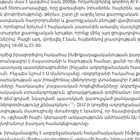
յան մաս է կազմում նաև 2009թ. հոկտեմբերից գործող
ATV 
 հեռուստաալիքը, որը քառալեզու (ռուսերեն, հայերեն, պա
ն փոփոխությունը, թերևս, շատ չի ազդել նրա քարոզչական 
րատվական հաղորդումներ և քարոզչական բնույթի վավերագր
, որոնցում երևում է հայկական լսարանին առավել մատչելի
 տարբեր քարոզչական նյութեր, որոնք մինչ այդ ցուցադրվո
ուներով։ Բացի այդ, փոխվել է նաև հայերենով լրատվության 
ով 19։00 և 21։00։
ղմից իրագործվող հակահայ ինֆոքաղաքականության բաղադ
 վտանգավոր է Հայաստանի և հայության համար, քանի որ մ
այատյաց պատկերացումներ (ինչպես ադրբեջանական հասար
ւմ)։ Ինչպես նշում է Ս.Մանուսյանը «Ադրբեջանի հակահայ ք
րակության այս իռացիոնալ մթնոլորտը վտանգավոր է թեկու
աները, հատկապես՝ բացասական հոգեվիճակները։ Ադրբեջան
րակական տրամադրություն, գիտակցության դոմինանտ։ Ստե
երի դեմ գրված, նկարված, պատմված, կառուցված ցանկաց
11
երգործությունը քննարկելու»
։ ԶԼՄ-ի կողմից ադրբեջան
ության մատուցումը մտահոգիչ է նրանով, որ ձևավորվ
ու «թշնամի հայի» կերպարի առկայությունն անհնարին են
 ընդհանուր խաղաղ համակեցությունը։
9թ. իրականացրել է ադրբեջանական հակահայկական ինֆ
եջանական մեդիա-տարածքում «թշնամի հայի» կերպարի 