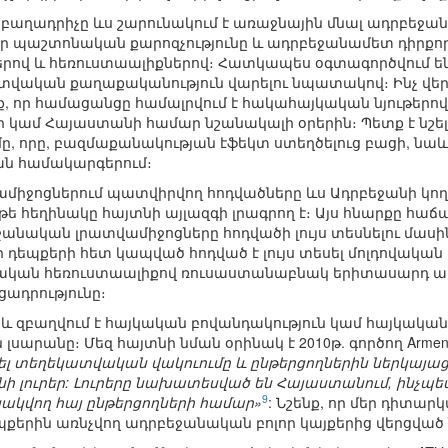
բաղադրիչը ևս շարունակում է առաջնային մնալ ադրբեջան
ր պաշտոնական քարոզչությունը և ադրբեջանամետ դիրքորոշո
երով և հեռուստաալիքներով։ Հատկապես օգտագործվում ե
վական քաղաքականություն վարելու նպատակով։ Ինչ վե
ք, որ համացանցը համալրվում է հակահայկական նյութերո
 կամ Հայաստանի համար նշանակալի օրերին։ Պետք է նշել
ը, որը, բազմաքանակության էֆեկտ ստեղծելուց բացի, նա
ան համակարգերում։
իջոցներում պատվիրվող հոդվածները ևս Ադրբեջանի կողմի
թե հեղինակը հայտնի այլազգի լրագրող է։ Այս հնարքը հաճ
ջանական լրատվամիջոցները հոդվածի լույս տեսնելու մասի
ի դեպքերի հետ կապված հոդված է լույս տեսել մոլդովական
ական հեռուստաալիքով ռուսաստանաբնակ երիտասարդ ադ
ադրությունը։
 զբաղվում է հայկական բովանդակություն կամ հայկական
լսարանը։ Մեզ հայտնի նման օրինակ է 2010թ. գործող Armeni
ել տեղեկատվական վակուումը և ընթերցողներին ներկայաց
ի լուրեր: Լուրերը նախատեսված են Հայաստանում, ինչպես
9
ակվող հայ ընթերցողների համար»
: Նշենք, որ մեր դիտար
եպքերին առնչվող ադրբեջանական բոլոր կայքերից վերցված 