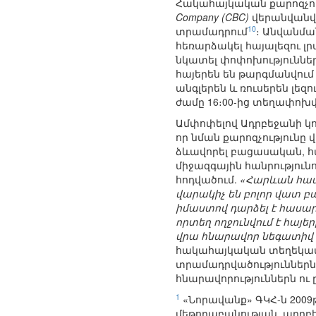
Հակահայկական քարոզչութ
Company (CBC)
վերանվանված
10
տրամադրում
։ Անվանմա
հեռարձակել հայալեզու լ
նկատել փոփոխություններ
հայերեն են թարգմանվում
անգլերեն և ռուսերեն լեզ
ժամը 16։00-ից տեղափոխվել
Ամփոփելով Ադրբեջանի կո
որ նման քարոզչությունը
ձևավորել բացասական, հ
միջազգային հանրությունո
հոդվածում.
«Հարևան հասա
վարակիչ են բոլոր վատ բ
իմաստով դարձել է հասա
որտեղ ողջունվում է հայ
վրա հնարավոր նեգատիվ ն
հակահայկական տեղեկատվ
տրամադրվածություններն 
հնարավորություններն ու
1
«Նորավանք» ԳԿՀ-ն 200
մեթոդաբանության, ադրբ