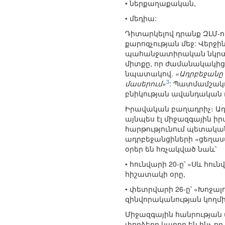
• ներքաղաքական,
• մեդիա:
Դիտարկելով դրանք ԶԼՄ-ում
քարոզչության մեջ: Վերջի
պահանջատիրական նկրտու
միտքը, որ ժամանակակից 
նպատակով.
«Ադրբեջանը
3
մասերում»
: Պատմամշակո
բնիկության ավանդական 
Իրավական բաղադրիչ։ Ադր
այնպես էլ միջազգային 
հարթությունում պետական
ադրբեջանցիների «ցեղաս
օրեր են հռչակված նաև՝
• հունվարի 20-ը՝ «Սև հո
հիշատակի օրը,
• փետրվարի 26-ը՝ «Խոջա
զինվորականության կողմի
Միջազգային հանրության
փորձերը կարող են ինչ-ո