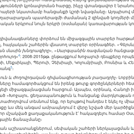
յունների կլոնավորման
հարցը, ինչը վտանգավոր է նրանով
 հայերի նկատմամբ հանցանքի կշռի նվազմանը։ Այդպիսո
ւմ ղարաբաղյան պատերազմի ժամանակ 2 զինված կողմերի 
ական երկրում նույն երկրի (օսմանյան) կառավարության 
դիվանագետները փորձում են միջազգային տարբեր հարթակ
 հայկական շահերին վնասող տարբեր օրինագծեր.
«Գերմա
ան մասին խնդրագիրը», «Սարգսյանին ռազմական հանցագո
4
րհուրդ»
: 2008-2015թթ. ընթացքում Խոջալուի դեպքերը որ
ի, Մեքսիկայի, Պերուի, Չեխիայի, Կոլումբիայի, Բոսնիա և Հ
5
հանգ
։
թյուն և ժողովրդական դիվանագիտության բաղադրիչ։
Լոբբի
րը համագործակցում են իրենց թուրք գործընկերների հետ
լի միջազգայնացման հարցում։ Այսպես, օրինակ, Հանոյ
 «Խոջալու. ցեղասպանություն և հանցանք մարդկության դ
ղովում տեսնում ենք, որ ելույթով հանդես է եկել ոչ միա
նքը ևս մեկ անգամ ամրապնդում է վերը նշված մեր կարծիքն
որ մշակված քաղաքականություն է՝ հակազդելու համար Օսմ
ային ճանաչմանը։
յան աշխատանքներում, սեփական շահերի ներկայացման 