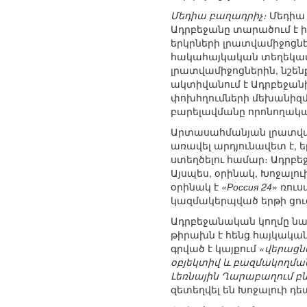
Մեդիա բաղադրիչ։
Մեդիա 
Ադրբեջանը տարածում է ի
երկրների լրատվամիջոցն
հակահայկական տեղեկատ
լրատվամիջոցներին, նշեն
ակտիվանում է Ադրբեջանի
փոխհղումների մեխանիզմ
բարելավմանը որոնողակ
Արտասահմանյան լրատվամ
առավել արդյունավետ է, ե
ստեղծելու համար։ Ադրբե
Այսպես, օրինակ, Խոջալու
օրինակ է
«Россия 24»
ռուս
կազմակերպված երթի ցուց
Ադրբեջանական կողմը նաև
թիրախն է հենց հայկական 
գրված է կայքում
«վերացն
օբյեկտիվ և բազմակողման
Լեռնային Ղարաբաղում բն
զետեղվել են Խոջալուի դ