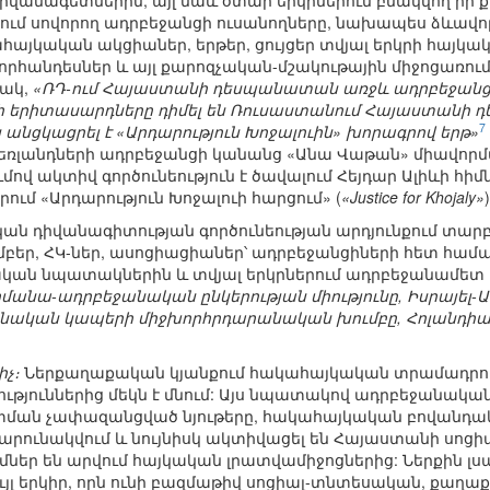
 դիվանագետներին, այլ նաև օտար երկրներում բնակվող իր
ում սովորող ադրբեջանցի ուսանողները, նախապես ձևավո
հայկական ակցիաներ, երթեր, ցույցեր տվյալ երկրի հայ
նորհանդեսներ և այլ քարոզչական-մշակութային միջոցառու
նակ,
«ՌԴ-ում Հայաստանի դեսպանատան առջև ադրբեջանց
ցի երիտասարդները դիմել են Ռուսաստանում Հայաստանի
7
նցկացրել է «Արդարություն Խոջալուին» խորագրով երթ»
դեռլանդների ադրբեջանցի կանանց «Անա Վաթան» միավորմ
ւմով ակտիվ գործունեություն է ծավալում Հեյդար Ալիևի հի
ում «Արդարություն Խոջալուի հարցում» (
«Justice for Khojaly»
կան դիվանագիտության գործունեության արդյունքում տարբ
եր, ՀԿ-ներ, ասոցիացիաներ՝ ադրբեջանցիների հետ համատ
ան նպատակներին և տվյալ երկրներում ադրբեջանամետ դ
մանա-ադրբեջանական ընկերության միությունը, Իսրայել
անական կապերի միջխորհրդարանական խումբը, Հոլանդիայ
չ։
Ներքաղաքական կյանքում հակահայկական տրամադրութ
թյուններից մեկն է մնում: Այս նպատակով ադրբեջանական
ան չափազանցված նյութերը, հակահայկական բովանդակո
շարունակվում և նույնիսկ ակտիվացել են Հայաստանի սոց
ւմներ են արվում հայկական լրատվամիջոցներից: Ներքին
ույլ երկիր, որն ունի բազմաթիվ սոցիալ-տնտեսական, քաղ