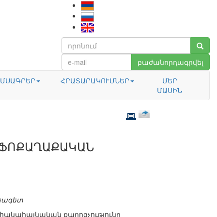
բաժանորդագրվել
ՄՍԱԳՐԵՐ
ՀՐԱՏԱՐԱԿՈՒՄՆԵՐ
ՄԵՐ
ՄԱՍԻՆ
ՆՖՈՔԱՂԱՔԱԿԱՆ
ձագետ
հակահայկական քարոզչությունը