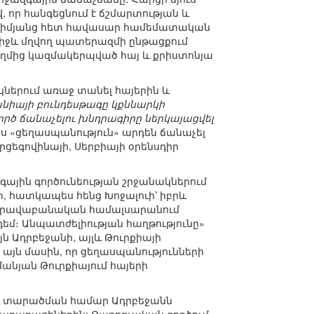
, որ հանգեցնում է ճշմարտության և
վ միմյանց հետ հավասար համեմատական
միջև մղվող պատերազմի ընթացքում
կողմից կազմակերպված հայ և քրիստոնյա
ներում առաջ տանել հայերին և
նիայի բունդեսթագը կքննարկի
րծ ճանաչելու խնդրագիրը ներկայացվել
պես «ցեղասպանություն» արդեն ճանաչել
երցեգովինայի, Սերբիայի օրենսդիր
նգային գործունեության շրջանակներում
, հատկապես հենց Խոջալուի՝ իբրև
ի իրավաբանական համալսարանում
եմ։ Անպատժելիության հաղթությունը»
յն Ադրբեջանի, այլև Թուրքիայի
 այն մասին, որ ցեղասպանությունների
անյան Թուրքիայում հայերի
և տարածման համար Ադրբեջանն