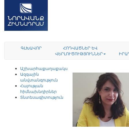
ԳԼԽԱՎՈՐ
ՀՈԴՎԱԾՆԵՐ ԵՎ
ՎԵՐԼՈՒԾՈՒԹՅՈՒՆՆԵՐ
ԻՐԱ
Աշխարհաքաղաքականություն
Ազգային
անվտանգություն
Հայության
հիմնախնդիրներ
Տնտեսագիտություն