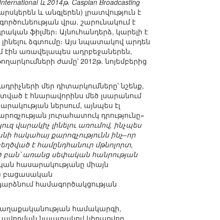
International և 2014թ. Caspian Broadcasting
րսկերեն և անգլերեն) լրատվություն է
գործունեության վրա. շարունակում է
ական ֆիլմեր։ Այնուհանդերձ, կարելի է
 լինելու ձգտումը։ Այս նպատակով արդեն
ւմ էին առավելապես ադրբեջաներեն,
թողարկումների ժամը՝ 2012թ. նոյեմբերից
րիչների մեր դիտարկումները՝ նշենք,
իտված է հնարավորինս մեծ լսարանում
ակության ներսում, այնպես էլ
արոզչության յուրահատուկ դրությունը»
զ վարակիչ լինելու առումով, ինչպես
ի հակահայ քարոզչությունն ինչ–որ
ղծված է համընդհանուր մթնոլորտ,
ած բան՝ առանց սեփական հանրության
ական հասարակությանը միայն
ած բացասական
 դարձնում համագործակցության
ոքաղաքականության համակարգի,
ձևավորման նպատակով կիրառվող