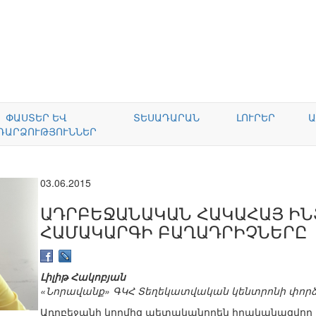
ՓԱՍՏԵՐ ԵՎ
ՏԵՍԱԴԱՐԱՆ
ԼՈՒՐԵՐ
Ա
ԴԱՐՁՈՒԹՅՈՒՆՆԵՐ
03.06.2015
ԱԴՐԲԵՋԱՆԱԿԱՆ ՀԱԿԱՀԱՅ Ի
ՀԱՄԱԿԱՐԳԻ ԲԱՂԱԴՐԻՉՆԵՐԸ
Լիլիթ Հակոբյան
«Նորավանք» ԳԿՀ Տեղեկատվական կենտրոնի փոր
Ադրբեջանի կողմից պետականորեն իրականացվող 