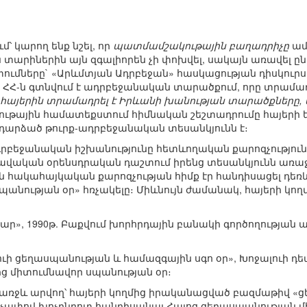
՝ կարող ենք նշել, որ
պատմամշակութային բաղադրիչը
ամ
ն տարիներին այն զգալիորեն չի փոխվել, սակայն առավել ը
մները` «Արևմտյան Ադրբեջան» հասկացության դիսկուրս
ՀՀ-ն գտնվում է ադրբեջանական տարածքում, որը տրամադր
 հայերին տրամադրել է Իրևանի խանության տարածքները, 
ւթային համատեքստում հիմնական շեշտադրումը հայերի եկ
դարձած թուրք-ադրբեջանական տեսանկյունն է։
բեջանական իշխանությունը հետևողական քարոզչություն 
իրավական օրենսդրական դաշտում իրենց տեսանկյունն առ
 հակահայկական քարոզչության հիմք էր հանդիսացել դեռևս 
պանության օր» հռչակելը։ Միևնույն ժամանակ, հայերի կ
ւնվար», 1990թ. Բաքվում խորհրդային բանակի գործողության
լուի ցեղասպանության և համազգային սգո օր», Խոջալուի դ
ց միտումնավոր սպանության օր։
 առջև արվող՝ հայերի կողմից իրականացված բազմաթիվ «
ր չափով խոչընդոտ հանդիսանալ Հայոց ցեղասպանության մ