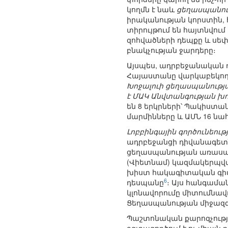
կողմն է նաև
ցեղասպանութ
իրականության կորստին,
տիրույթում են հայտնվո
զոհվածների դեպքը և սեփ
բնակչության ջարդերը։
Այսպես, ադրբեջանական 
Հայաստանը վարկաբեկող,
Խոջալուի ցեղասպանությ
է ՄԱԿ Անվտանգության խո
են 8 երկրների՝ Պակիստան
մարմինները և ԱՄՆ 16 նա
Լոբբինգային գործունեու
ադրբեջանցի դիվանագետնե
ցեղասպանության առասպե
(Վիետնամ) կազմակերպված
խիստ հակագիտական գիտաժո
6
դեսպանը
։ Այս հանգամա
կլոնավորումը միտումնավ
Ցեղասպանության միջազգ
Պաշտոնական քարոզչութ