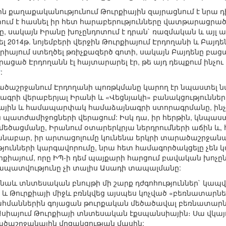
քաղաքականությունում Թուրքիային զայրացնում է նրա դիր
գտում է հասնել իր հետ հարաբերությունները վատթարացր
սակայն Իրանը խոչընդոտում է դրան` ռազմական և այլ աջ
 2014թ. նոյեմբերի վերջին Թուրքիայում Էրդողանի և Բայդ
իայում ստեղծել թռիչքազերծ գոտի, սակայն Բայդենը բաց
յրացած Էրդողանն էլ հայտարարել էր, թե այդ դեպքում ինչու
6
:
ծաշրջանում Էրդողանի պոռթկմանը կարող էր նպաստել նաև
գրի վերաբերյալ Իրանի և «Վեցնյակի» բանակցությունները: 
կային և համապարփակ համաձայնագրի ստորագրմանը, ինչը
ատժամիջոցների վերացում: Իսկ դա, իր հերթին, կնպա
եծացմանը, Իրանում օտարերկրյա ներդրումների աճին և
կանաբար, իր արտացոլումը կունենա երկրի տարածաշրջանա
յունների կարգավորումը, նրա հետ համագործակցելը չեն
րքիայում, որը ԻՊ-ի դեմ պայքարի հարցում բավական խոչըն
խապատվությունը չի տալիս Ասադի տապալմանը:
ի նաև տնտեսական բնույթի մի շարք դժգոհություններ` կապ
 և Թուրքիայի միջև բռնկվեց այսպես կոչված «բեռնատար
հմաններին գոյացան թուրքական մեծածավալ բեռնատարներ
սիայում Թուրքիայի տնտեսական էքսպանսիային։ Սա վկայ
ածաշրջանային մրցակցության մասին: