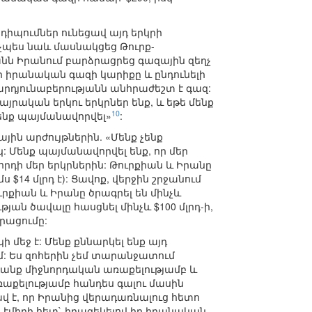
նդիպումներ ունեցավ այդ երկրի
չպես նաև մասնակցեց Թուրք-
ն Իրանում բարձրացրեց գազային զեղչ
նի իրանական գազի կարիքը և ընդունելի
արդյունաբերությանն անհրաժեշտ է գազ:
յրական երկու երկրներ ենք, և եթե մենք
10
ենք պայմանավորվել»
:
ին արժույթներին. «Մենք չենք
 Մենք պայմանավորվել ենք, որ մեր
որդի մեր երկրներին: Թուրքիան և Իրանը
14 մլրդ է): Ցավոք, վերջին շրջանում
ուրքիան և Իրանը ծրագրել են մինչև
ն ծավալը հասցնել մինչև $100 մլրդ-ի,
րացումը:
մեջ է: Մենք քննարկել ենք այդ
ում: Ես զոհերին չեմ տարանջատում
 գանք միջնորդական առաքելությամբ և
աքելությամբ հանդես գալու մասին
վ է, որ Իրանից վերադառնալուց հետո
էմիրի հետ` իրազեկելով իր իրանական