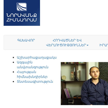
ԳԼԽԱՎՈՐ
ՀՈԴՎԱԾՆԵՐ ԵՎ
ՎԵՐԼՈՒԾՈՒԹՅՈՒՆՆԵՐ
ԻՐԱ
Աշխարհաքաղաքականություն
Ազգային
անվտանգություն
Հայության
հիմնախնդիրներ
Տնտեսագիտություն