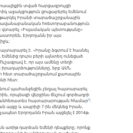
տաալիքին տված հարցազրույցի
տիկ աջակցություն ցուցաբերել Եմենում
ենթարկել Իրանի տարածաշրջանային
է դավանաբանական հռետորաբանություն:
ից վտարել «Իսլամական պետությանը»
Փաստորեն, Էրդողանն իր այս
իջև:
այտարարել է. «Իրանը ձգտում է հասնել
Եմենից դուրս բերի այնտեղ ունեցած
 Ուշագրավ է, որ այս ամենը տեղի
ն իրադարձությունները, երբ ԱՄՆ
րի հետ տարածաշրջանում քաոսային
նի հետ:
անում պահանջեցին չեղյալ հայտարարել
ն, որպեսզի վերջինս ճնշում գործադրի
4
ր անհեռատես հայտարարության հfամար
:
 այցը և ապրիլի 7-ին մեկնեց Իրան,
չապետ Էրդողանն Իրան այցելել է 2014թ.
ն առիթ դարձան Եմենի դեպքերը, որոնք