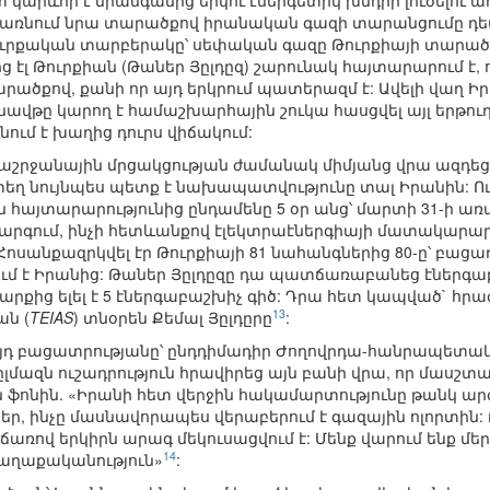
 կարևոր է միանգամից երկու էներգետիկ խնդիր լուծելու 
դառնում նրա տարածքով իրանական գազի տարանցումը դե
 թուրքական տարբերակը՝ սեփական գազը Թուրքիայի տարա
ց էլ Թուրքիան (Թաներ Յըլդըզ) շարունակ հայտարարում է,
ածքով, քանի որ այդ երկրում պատերազմ է: Ավելի վաղ 
ն նավթը կարող է համաշխարհային շուկա հասցվել այլ երթո
նում է խաղից դուրս վիճակում:
ծաշրջանային մրցակցության ժամանակ միմյանց վրա ազդեց
ղ նույնպես պետք է նախապատվությունը տալ Իրանին: Ուշ
այտարարությունից ընդամենը 5 օր անց՝ մարտի 31-ի առա
արգում, ինչի հետևանքով էլեկտրաէներգիայի մատակարարո
Հոսանքազրկվել էր Թուրքիայի 81 նահանգներից 80-ը՝ բաց
ւմ է Իրանից: Թաներ Յըլդըզը դա պատճառաբանեց էներ
շարքից ելել է 5 էներգաբաշխիչ գիծ: Դրա հետ կապված` հ
13
ան (
TEIAS
) տնօրեն Քեմալ Յըլդըրը
:
այդ բացատրությանը՝ ընդդիմադիր Ժողովրդա-հանրապետակ
մազն ուշադրություն հրավիրեց այն բանի վրա, որ մասշտա
 ֆոնին. «Իրանի հետ վերջին հակամարտությունը թանկ ար
եր, ինչը մասնավորապես վերաբերում է գազային ոլորտին
ով երկիրն արագ մեկուսացվում է: Մենք վարում ենք մե
14
քաղաքականություն»
: