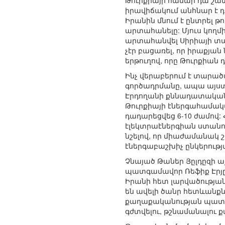
Թուրքիայի համար դա շատ
իրավիճակում անհնար է 
Իրանին մնում է ընտրել
արտահանելը: Մյուս կողմի
արտահանվել Սիրիայի տար
չէր բացառել, որ իրաքյա
երթուղով, որը Թուրքիան դ
Ինչ վերաբերում է տարա
գործադրմանը, ապա այստե
Էրդողանի քննադատական հ
Թուրքիայի էներգահամակ
դադարեցվեց 6-10 ժամով: 
էլեկտրաէներգիան ստանո
նշելով, որ միաժամանակ 
էներգաբաշխիչ ընկերությ
Չնայած Թաներ Յըլդըզի 
պատգամավոր Ռեֆիք Էրյըլ
Իրանի հետ լարվածության
են ավելի ծանր հետևանքն
քաղաքականության պատճառ
գժտվելու, թշնամանալու 