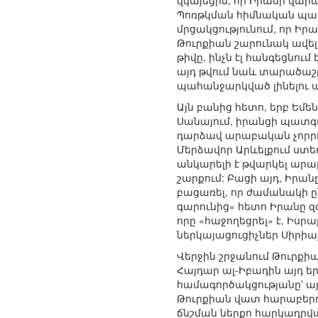
վկայեցին, որ Իրանի վար
Պոռթկման հիմնական պատ
մրցակցությունում, որ Ի
Թուրքիան շարունակ ավե
թիվը, ինչն էլ հանգեցնո
այդ թվում նաև տարածաշ
պահանջարկված լինելու ա
Այն բանից հետո, երբ Եմ
Սանայում, իրանցի պատգ
դարձավ արաբական չորրոր
Մերձավոր Արևելքում ստեղ
անկարելի է թվարկել արա
շարքում: Բացի այդ, Իրանը
բացառել, որ ժամանակի ը
գարունից» հետո Իրանը զ
որը «հաջողեցրել» է, Իս
ներկայացուցիչներ Սիրիա
Վերջին շրջանում Թուրքի
Հայդար ալ-Իբադին այդ եր
համագործակցությանը՝ ա
Թուրքիան վատ հարաբերութ
ճնշման ներքո հարկադրվա