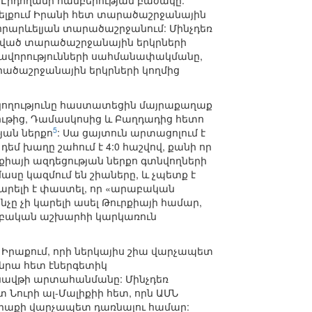
 Էրդողանի համբերության բաժակը:
ևելքում Իրանի հետ տարածաշրջանային
որարևելյան տարածաշրջանում: Մինչդեռ
րված տարածաշրջանային երկրների
արավորությունների սահմանափակմանը,
րածաշրջանային երկրների կողմից
սկողությունը հաստատեցին մայրաքաղաք
ւթից, Դամասկոսից և Բաղդադից հետո
5
յան ներքո
: Սա ցայտուն արտացոլում է
եմ խաղը շահում է 4:0 հաշվով, քանի որ
քիայի ազդեցության ներքո գտնվողների
 մասը կազմում են շիաները, և չպետք է
կարելի է փաստել, որ «արաբական
չը չի կարելի ասել Թուրքիայի համար,
արաբական աշխարհի կարկառուն
 Իրաքում, որի ներկայիս շիա վարչապետ
է նրա հետ էներգետիկ
 նավթի արտահանմանը: Մինչդեռ
 Նուրի ալ-Մալիքիի հետ, որն ԱՄՆ
 Իրաքի վարչապետ դառնալու համար: