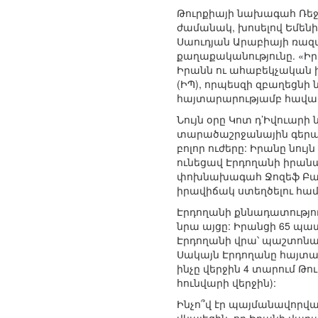
Թուրքիայի նախագահ Ռեջ
ժամանակ, խոսելով Եմենի 
Սաուդյան Արաբիայի ռազ
քաղաքականությունը. «Իր
Իրանն ու ահաբեկչական խ
(ԻՊ), որպեսզի զբաղեցնի 
հայտարարությամբ հավաս
Նույն օրը Կոտ դ’Իվուար
տարածաշրջանային գերակա
բոլոր ուժերը: Իրանը նույ
ունեցավ Էրդողանի իրանակ
փոխնախագահ Ջոզեֆ Բայդ
իրավիճակ ստեղծելու համ
Էրդողանի քննադատությու
նրա այցը: Իրանցի 65 պա
Էրդողանի վրա՝ պաշտոնա
Սակայն Էրդողանը հայտար
ինչը վերջին 4 տարում Թո
հունվարի վերջին):
Ինչո՞վ էր պայմանավորվ