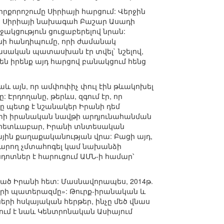
քորոշումը Սիրիայի հարցում: Վերջին
ած Սիրիայի նախագահ Բաշար Ասադի
ակցություն ցուցաբերելով նրան:
ենի հանդիպումը, որի ժամանակ
ասական պատասխան էր տվել` նշելով,
 են իրենք այդ հարցով բանակցում հենց
 այն, որ ամփոփիչ փուլ էին թևակոխել
Էրդողանը, թերևս, զգում էր, որ
 պետք է նշանակեր Իրանի դեմ
ստի իրանական նավթի արդյունահանման
, հետևաբար, Իրանի տնտեսական
յին քաղաքականության վրա: Բացի այդ,
 կարող չմտահոգել կամ նախանձի
դոտներ է հարուցում ԱՄՆ-ի համար՝
ված Իրանի հետ: Մասնավորապես, 2014թ.
ների պատերազմը»: Թուրք-իրանական և
ի հսկայական հերթեր, ինչը մեծ վնաս
ում է նաև Կենտրոնական Ասիայում