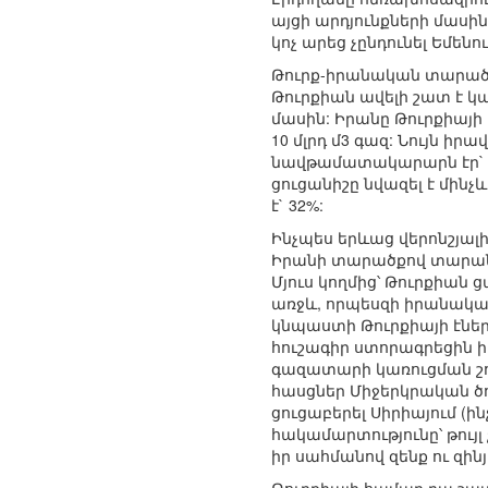
այցի արդյունքների մաս
կոչ արեց չընդունել Եմե
Թուրք-իրանական տարածա
Թուրքիան ավելի շատ է կ
մասին: Իրանը Թուրքիայ
10 մլրդ մ3 գազ: Նույն ի
նավթամատակարարն էր` 5
ցուցանիշը նվազել է մինչ
է` 32%:
Ինչպես երևաց վերոնշյալ
Իրանի տարածքով տարանց
Մյուս կողմից՝ Թուրքիան
առջև, որպեսզի իրանական
կնպաստի Թուրքիայի էներգ
հուշագիր ստորագրեցին 
գազատարի կառուցման շո
հասցներ Միջերկրական ծով
ցուցաբերել Սիրիայում (ի
հակամարտությունը՝ թույլ
իր սահմանով զենք ու զի