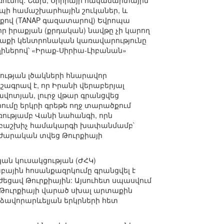
առումով: Նախ, Սիրիայի հակամարտային
պի համաշխարհային շուկաներ, և
ծքով (TANAP գազատարով) Եվրոպա
 որ իրաքյան (քրդական) նավթը չի կարող
Իրաքի կենտրոնական կառավարությունը
ւղիներով՝ «Իրաք-Սիրիա-Լիբանան»
ության լծակների հնարավոր
ագրավ է, որ Իրանի վերաբերյալ
վոտյան, լուրջ վթար գրանցվեց
ւմը երկրի գրեթե ողջ տարածքում
առությամբ Վանի նահանգի, որն
գաբաշխիչ համակարգի խափանմամբ`
րաժարական տվեց Թուրքիայի
ան կուսակցության (ԺՀԿ)
բային հոսանքազրկումը գրանցվել է
ժեցավ Թուրքիային: Այսուհետ սպասվում
: Թուրքիայի վարած սխալ արտաքին
րձավորարևելյան երկրների հետ