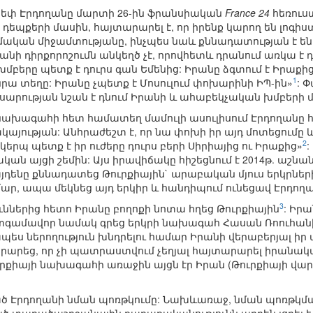
եփ Էրդողանը մարտի 26-ին ֆրանսիական
France 24
հեռուս
դեպքերի մասին, հայտարարել է, որ իրենք կարող են լոգիս
մական միջամտությանը, ինչպես նաև քննադատության է 
անի դիրքորոշումն անկեղծ չէ, որովհետև դրանում առկա 
մբերը պետք է դուրս գան Եմենից: Իրանը ձգտում է Իրաք
1
նրա տեղը: Իրանը չպետք է Մոսուլում փոխարինի ԻՊ-ին»
: 
արության նշան է դնում Իրանի և ահաբեկչական խմբերի մ
ի նախագահի հետ համատեղ մամուլի ասուլիսում Էրդողանը հ
յության: Անհրաժեշտ է, որ նա փոխի իր այդ մոտեցումը և 
2
ն կերպ պետք է իր ուժերը դուրս բերի Սիրիայից ու Իրաքից»
:
ան այցի շեմին: Այս իրավիճակը հիշեցնում է 2014թ. աշնա
ենը քննադատեց Թուրքիային` արաբական մյուս երկրնե
ար, ապա մեկնեց այդ երկիր և հանդիպում ունեցավ Էրդողա
3
ններից հետո Իրանը բողոքի նոտա հղեց Թուրքիային
: Իր
տգամավոր նամակ գրեց երկրի նախագահ Հասան Ռոուհանիի
պես ներողություն խնդրելու համար Իրանի վերաբերյալ ի
արեց, որ չի պատրաստվում չեղյալ հայտարարել իրանական
ւրքիայի նախագահի առաջին այցն էր Իրան (Թուրքիայի վար
ած Էրդողանի նման պոռթկումը: Նախևառաջ, նման պոռթկմա