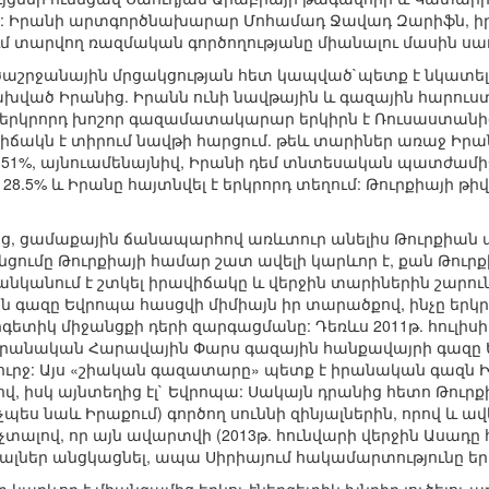
ին: Իրանի արտգործնախարար Մոհամադ Ջավադ Զարիֆն, իր
նում տարվող ռազմական գործողությանը միանալու մասին ս
շրջանային մրցակցության հետ կապված`պետք է նկատել
ախված Իրանից. Իրանն ունի նավթային և գազային հարուստ
ի երկրորդ խոշոր գազամատակարար երկիրն է Ռուսաստան
րավիճակն է տիրում նավթի հարցում. թեև տարիներ առաջ Իրա
1%, այնուամենայնիվ, Իրանի դեմ տնտեսական պատժամիջ
և 28.5% և Իրանը հայտնվել է երկրորդ տեղում: Թուրքիայի
ից, ցամաքային ճանապարհով առևտուր անելիս Թուրքիան ա
ումը Թուրքիայի համար շատ ավելի կարևոր է, քան Թուր
 ցանկանում է շտկել իրավիճակը և վերջին տարիներին շարո
 գազը Եվրոպա հասցվի միմիայն իր տարածքով, ինչը երկր
ետիկ միջանցքի դերի զարգացմանը: Դեռևս 2011թ. հուլիսի
իրանական Հարավային Փարս գազային հանքավայրի գազը
ւրջ: Այս «շիական գազատարը» պետք է իրանական գազն Ի
, իսկ այնտեղից էլ` Եվրոպա: Սակայն դրանից հետո Թուրք
նչպես նաև Իրաքում) գործող սուննի զինյալներին, որով և ա
 չտալով, որ այն ավարտվի (2013թ. հունվարի վերջին Ասադ
նյալներ անցկացնել, ապա Սիրիայում հակամարտությունը ե