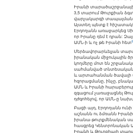
Իրանի տարածաշրջանային 
3,5 տարում Թուրքիան ձ
վարչակարգի տապալմանը, 
Այստեղ պետք է հիշատակել
Էրդողանն առաջարկեց Սիր
որ Իրանը դեմ է դրան: Զա
ԱՄՆ-ի և ոչ թե Իրանի հետ
Մերձավորարևելյան տարա
իրանական միջուկային ծրա
կողմերը մոտ են շրջանա
սահմանված տնտեսական պ
և արտահանման ծավալի մ
հզորացմանը, ինչը, բնա
ԱՄՆ և Իրանի հարաբերութ
զգացում չառաջացնել Թու
դժգոհելով, որ ԱՄՆ-ը նա
Բացի այդ, Էրդողանն ուն
աշնանն ու ձմռանն Իրանի
իրանա-թուրքմենական սա
հասցրեց Կենտրոնական Ա
Իրանի և Թուրքիայի տար