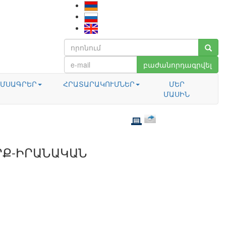
բաժանորդագրվել
ՄՍԱԳՐԵՐ
ՀՐԱՏԱՐԱԿՈՒՄՆԵՐ
ՄԵՐ
ՄԱՍԻՆ
ՐՔ-ԻՐԱՆԱԿԱՆ