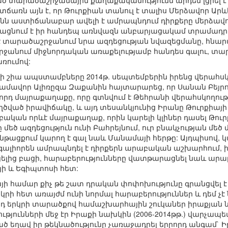
ած տարածաշրջանային քաղաքականությունն արդեն լցրել է
ճառն այն է, որ Թուրքիան տանուլ է տալիս Մերձավոր Ար
րանն աստիճանաբար ավելի է ամրապնդում դիրքերը մերձավ
լացնում է իր հանդեպ առնվազն անբարյացակամ տրամադ
ւմ է տարածաշրջանում նրա ազդեցության նվազեցմանը, հն
րջանում միջնորդական առաքելությամբ հանդես գալու, տա
ռումով:
ենի շիա ապստամբները 2014թ. սեպտեմբերին իրենց վերահ
ամավոր Ալիռըզա Զաքանին հայտարարեց, որ Սանան Բեյրո
դ մայրաքաղաքը, որը գտնվում է Թեհրանի վերահսկողութ
ծված իրավիճակը, և այդ տեսանկյունից Իրանը Թուրքիայի դ
բական որևէ մայրաքաղաք, որին կարելի կլիներ դասել Թուր
 մեծ ազդեցություն ունի Բահրեյնում, ուր բնակչության մեծ
նթացքում կարող է գալ նաև Մանամայի հերթը: Այդպիսով, 
գալիորեն ամրապնդել է դիրքերն արաբական աշխարհում, ին
րայելից բացի, հարաբերությունները վատթարացնել նաև 
յի և Եգիպտոսի հետ:
այի համար քիչ թե շատ դրական փոփոխությունը գրանցվել է
կրի հետ առայժմ ունի նորմալ հարաբերություններ և դեմ չ
յդ երկրի տարածքով համաշխարհային շուկաներ իրաքյան
յունների մեջ էր Իրաքի նախկին (2006-2014թթ.) վարչապետ
ծ եղավ իր թեկնածությունը չառաջադրել երրորդ անգամ`