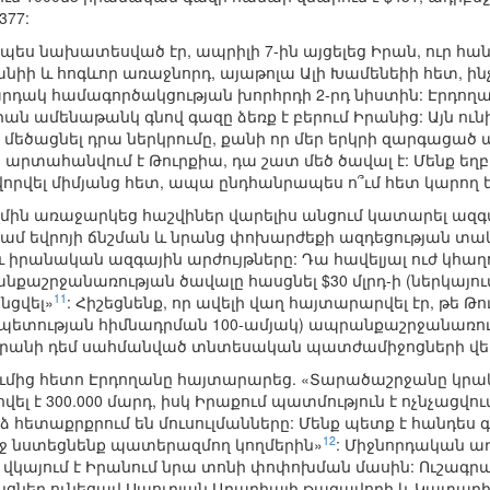
377:
չպես նախատեսված էր, ապրիլի 7-ին այցելեց Իրան, ուր հա
իի և հոգևոր առաջնորդ, այաթոլա Ալի Խամենեիի հետ, ին
ակ համագործակցության խորհրդի 2-րդ նիստին: Էրդողան
ան ամենաթանկ գնով գազը ձեռք է բերում Իրանից: Այն ու
մեծացնել դրա ներկրումը, քանի որ մեր երկրի զարգացած 
արտահանվում է Թուրքիա, դա շատ մեծ ծավալ է: Մենք եղբա
րվել միմյանց հետ, ապա ընդհանրապես ո՞ւմ հետ կարող 
ին առաջարկեց հաշվիներ վարելիս անցում կատարել ազգայ
կամ եվրոյի ճնշման և նրանց փոխարժեքի ազդեցության տակ:
 իրանական ազգային արժույթները: Դա հավելյալ ուժ կհաղ
շրջանառության ծավալը հասցնել $30 մլրդ-ի (ներկայումս $
11
նցվել»
: Հիշեցնենք, որ ավելի վաղ հայտարարվել էր, թե Թ
ապետության հիմնադրման 100-ամյակ) ապրանքաշրջանառությա
 Իրանի դեմ սահմանված տնտեսական պատժամիջոցների վե
մից հետո Էրդողանը հայտարարեց. «Տարածաշրջանը կրակի 
հվել է 300.000 մարդ, իսկ Իրաքում պատմություն է ոչնչացվ
նձ հետաքրքրում են մուսուլմանները: Մենք պետք է հանդես
12
րջ նստեցնենք պատերազմող կողմերին»
: Միջնորդական առ
վկայում է Իրանում նրա տոնի փոփոխման մասին: Ուշագրա
յցներ ունեցավ Սաուդյան Արաբիայի թագավորի և Կատարի 