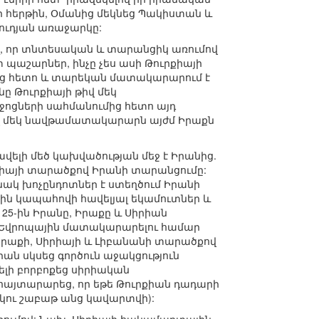
 հերթին, Օմանից մեկնեց Պակիստան և
աուդյան առաջարկը:
, որ տնտեսական և տարանցիկ առումով
 պաշարներ, ինչը չես ասի Թուրքիայի
ից հետո և տարեկան մատակարարում է
նը Թուրքիայի թիվ մեկ
ոցների սահմանումից հետո այդ
 թիվ մեկ նավթամատակարարն այժմ Իրաքն
վելի մեծ կախվածության մեջ է Իրանից.
քիայի տարածքով Իրանի տարանցումը:
ւնակ խոչընդոտներ է ստեղծում Իրանի
ին կապահովի հավելյալ եկամուտներ և
 25-ին Իրանը, Իրաքը և Սիրիան
 Եվրոպային մատակարարելու համար
րաքի, Սիրիայի և Լիբանանի տարածքով
իան սկսեց գործուն աջակցություն
վելի բորբոքեց սիրիական
ը հայտարարեց, որ եթե Թուրքիան դադարի
րկու շաբաթ անց կավարտվի):