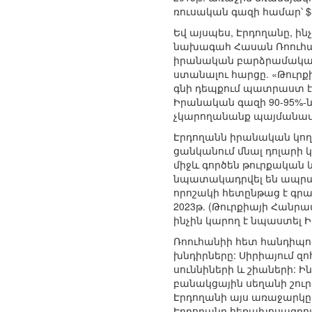
ռուսական գազի համար՝ $
Եվ այսպես, Էրդողանը, ին
նախագահ Հասան Ռոուհան
իրանական բարձրամակարդ
ստանալու հարցը. «Թուրքի
գնի դեպքում պատրաստ է 
Իրանական գազի 90-95%-ն 
չկարողանանք պայմանավո
Էրդողանն իրանական կողմ
ցանկանում մնալ դոլարի 
միջև գործեն թուրքական և
նպատակադրվել են ապրանքա
որոշակի հետընթաց է գրա
2023թ. (Թուրքիայի Հանր
ինչին կարող է նպաստել
Ռոուհանիի հետ հանդիպու
խնդիրները: Սիրիայում զո
սուննիների և շիաների: Ի
բանակցային սեղանի շու
Էրդողանի այս առաջարկը 
Էրդողանը հեռախոսազրու