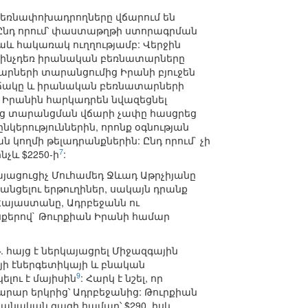
բեռնափոխադրողները վճարում են
Ընդ որում՝ փաստաթղթի ստորագրման
աև հակառակ ուղղությամբ: Վերջին
 մինչդեռ իրանական բեռնատարները
արների տարանցումից Իրանի բյուջեն
րավիճակը և իրանական բեռնատարների
 Իրանին հարկադրեն նվազեցնել
ից տարանցման վճարի չափը հասցրեց
կերություններին, որոնք օգնության
 կողմի թելադրանքներին: Ընդ որում` չի
7
չև $2250-ի
:
ցուցիչ Մուհամեդ Ջևադ Աթրչիյանը
նցելու երթուղիներ, սակայն դրանք
 Հայաստանը, Ադրբեջանն ու
քերով` Թուրքիան Իրանի համար
. հայց է ներկայացրել Միջազգային
յի էներգետիկայի և բնական
9
լու է մայիսին
: Հարկ է նշել, որ
րար երկրից՝ Ադրբեջանից: Թուրքիան
ջանական գազի համար՝ $290, իսկ