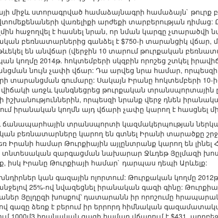
րայի միջև ստորագրված համաձայնագրի համաձայն` թուրք 
ոմեքենաների վառելիքի արժեքի տարբերության դիմաց: 
ն հաջողվել է հասնել նրան, որ նման կարգը չտարածվի ն
ական բեռնատարներից գանձել է $750-ի տարանցիկ վճար,
ևեկել են անվճար (վերջին 10 տարում թուրքական բեռնատ
ւրքական կողմը 2014թ. հոկտեմբերի սկզբին որոշեց շտկել ի
ցման նույն չափի վճար: Դա արվեց նրա համար, որպեսզի
ի տարանցման գումարը: Սակայն Իրանը հոկտեմբերի 10-
ար վիճակի առջև կանգնեցրեց թուրքական տրանսպորտային ըն
 իշխանություններին, որպեսզի նրանք վերջ դնեն իրանական
ւմ իրանական կողմն այդ վճարի չափը կարող է հասցնել մին
 ճանապարհային տրանսպորտի կազմակերպության ներկայա
ական բեռնատարները կարող են գտնել Իրանի տարածքը շրջա
դեռ Իրանի համար Թուրքիային այլընտրանք կարող են լինել
յի տնտեսական զարգացման նախարար Ջևդեթ Յըլմազի խոս
, իսկ Իրանը Թուրքիայի համար` դարպաս դեպի Արևելք:
խնդիրներ կան գազային ոլորտում: Թուրքական կողմը 2012թ
ջելով 25%-ով նվազեցնել իրանական գազի գինը: Թուրքիա
եր Յըլդըզի խոսքով՝ դատարանն իր որոշումը հրապարակե
վ գազը ձեռք է բերում իր երրորդ հիմնական գազամատակա
ում 1000մ3 իրանական գազի համար վճարում է $431, ադրբե