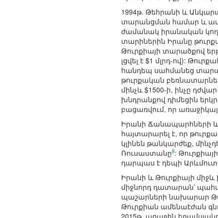
1994թ. Թեհրանի և Անկա
տարանցման համար և ավտ
ժամանակ իրանական կողմի
տարիներին Իրանը թուրք
Թուրքիայի տարածքով երթ
լցվել է $1 մլրդ-ով): Թո
հանդեպ սահմանեց տարան
թուրքական բեռնատարներ
մինչև $1500-ի, ինչը դժվ
խնդրանքով դիմեցին երկրի
բացառվում, որ առաջիկայո
Իրանի Ճանապարհների և
հայտարարել է, որ թուրք
կլինեն թանկարժեք, մինչ
8
Ռուսաստանը
: Թուրքիա
դարպաս է դեպի Արևմուտք
Իրանի և Թուրքիայի միջև 
միջնորդ դատարան՝ պահան
պաշարների նախարար Թան
Թուրքիան ամենաէժան գնո
2015թ. առաջին եռամսյակ