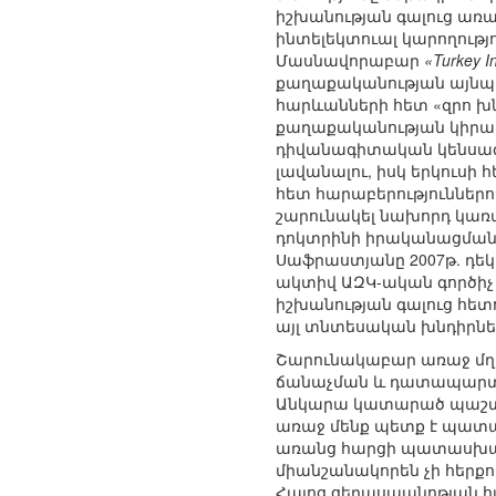
իշխանության գալուց առա
ինտելեկտուալ կարողութ
Մասնավորաբար
«Turkey I
քաղաքականության այնպիս
հարևանների հետ «զրո խ
քաղաքականության կիրառո
դիվանագիտական կենսագոր
լավանալու, իսկ երկուսի
հետ հարաբերություններու
շարունակել նախորդ կառ
դոկտրինի իրականացման 
Սաֆրաստյանը 2007թ. դեկտ
ակտիվ ԱԶԿ-ական գործիչ
իշխանության գալուց հետ
այլ տնտեսական խնդիրնե
Շարունակաբար առաջ մղե
ճանաչման և դատապարտմ
Անկարա կատարած պաշտոն
առաջ մենք պետք է պատասխ
առանց հարցի պատասխան
միանշանակորեն չի հերք
Հայոց ցեղասպանոթյան հ