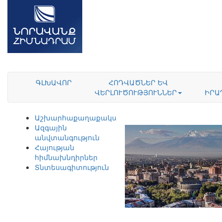
ԳԼԽԱՎՈՐ
ՀՈԴՎԱԾՆԵՐ ԵՎ
ՎԵՐԼՈՒԾՈՒԹՅՈՒՆՆԵՐ
ԻՐԱ
Աշխարհաքաղաքականություն
Ազգային
անվտանգություն
Հայության
հիմնախնդիրներ
Տնտեսագիտություն