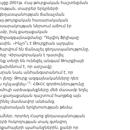
յցը 2001թ. Հայ-թուրքական հաշտեցման
ության, տարբեր երկրների
 ցեղասպանության ճանաչման
 հայ-թուրքական հասարակական
սարակության ներսում աճում էր
մբ, իսկ քաղաքական
միջազգայնացմանը: Դեյվիդ Ֆիլիպսը
ին. «Ինչո՞ւ է Թուրքիան այդպես
րվում են ճանաչել ցեղասպանությունը,
անը: Վիրավորական է դատվել
ք տեղի են ունեցել անգամ Թուրքիայի
ախենում է, որ արշավը
րան նաև անհանգստանում է, որ
լեռը: Թուրք ազգայնականները դեռ
15
 ոչնչացնել»
: ՀԹՀՀ գործունեությունը
ամուլի արձագանքները մեծ մասամբ եղել
ն-քաղաքական դաշտում հաղթեց այն
 լինել մասնավոր անձանց,
միջպետական երկխոսության թեմա:
ւմներ, որտեղ Հայոց ցեղասպանության
երի հսկողության տակ գտնվող
ւռքահայերի պահանջներին, քանի որ