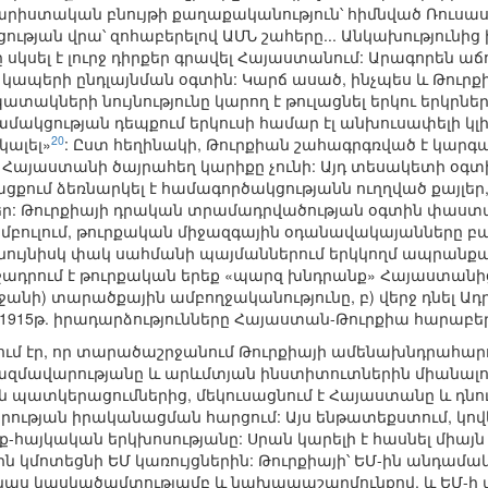
արիստական բնույթի քաղաքականություն՝ հիմնված Ռուսաս
թյան վրա՝ զոհաբերելով ԱՄՆ շահերը... Անկախությունից
սկսել է լուրջ դիրքեր գրավել Հայաստանում: Արագորեն աճ
 կապերի ընդլայնման օգտին: Կարճ ասած, ինչպես և Թուրք
տակների նույնությունը կարող է թուլացնել երկու երկրների
ակցության դեպքում երկուսի համար էլ անխուսափելի կլ
20
կալել»
: Ըստ հեղինակի, Թուրքիան շահագրգռված է կարգա
Հայաստանի ծայրահեղ կարիքը չունի: Այդ տեսակետի օգտին 
ացքում ձեռնարկել է համագործակցությանն ուղղված քայլեր
ր: Թուրքիայի դրական տրամադրվածության օգտին փաստա
մբուլում, թուրքական միջազգային օդանավակայանները 
նույնիսկ փակ սահմանի պայմաններում երկկողմ ապրանքաշ
աջադրում է թուրքական երեք «պարզ խնդրանք» Հայաստանի
ջանի) տարածքային ամբողջականությունը, բ) վերջ դնել 
լ 1915թ. իրադարձությունները Հայաստան-Թուրքիա հարաբե
ում էր, որ տարածաշրջանում Թուրքիայի ամենախնդրահարո
ազմավարությանը և արևմտյան ինստիտուտներին միանալո
 պատկերացումներից, մեկուսացնում է Հայաստանը և դնու
րության իրականացման հարցում: Այս ենթատեքստում, կո
ք-հայկական երկխոսությանը: Սրան կարելի է հասնել միայն
ին կմոտեցնի ԵՄ կառույցներին: Թուրքիայի՝ ԵՄ-ին անդամա
կաս կասկածամտությամբ և նախապաշարմունքով, և ԵՄ-ի մ