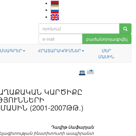
բաժանորդագրվել
ՄՍԱԳՐԵՐ
ՀՐԱՏԱՐԱԿՈՒՄՆԵՐ
ՄԵՐ
ՄԱՍԻՆ
ԱՂԱՔԱԿԱՆ ԿԱՐԾԻՔԸ
ԹՅՈՒՆՆԵՐԻ
ՍԻՆ (2001-2007ԹԹ.)
Դավիթ Սաֆարյան
ելագիտության ինստիտուտի ասպիրանտ