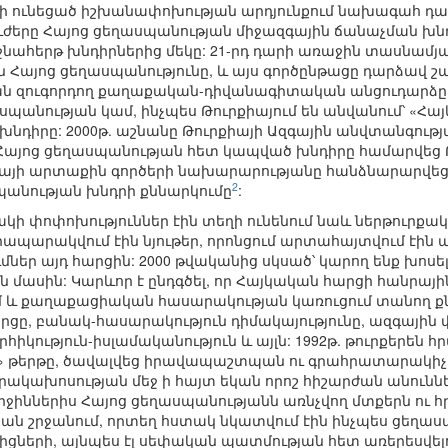
ղի ունեցած իշխանափոխության արդյունքում նախագահ դա
երը Հայոց ցեղասպանության միջազգային ճանաչման խն
ահերթ խնդիրներից մեկը: 21-րդ դարի առաջին տասնամյակ
Հայոց ցեղասպանությունը, և այս գործընթացը դարձավ 
րան զուգորդող քաղաքական-դիվանագիտական անցուդարձ
սպանության կամ, ինչպես Թուրքիայում են անվանում՝ «Հ
 խնդիրը: 2000թ. աշնանը Թուրքիայի Ազգային անվտանգությ
1. Հայոց ցեղասպանության հետ կապված խնդիրը համարվեց
րքիայի արտաքին գործերի նախարարությանը հանձնարարվեց
2
պանության խնդրի քննարկումը
:
ակի փոփոխություններ էին տեղի ունենում նաև ներթուրքա
րապարակվում էին նյութեր, որոնցում արտահայտվում էի
մներ այդ հարցին: 2000 թվականից սկսած՝ կարող ենք խոսե
ն մասին: Կարևոր է ընդգծել, որ Հայկական հարցի հանրայ
 և քաղաքացիական հասարակության կառուցում տանող քնն
րցը, բանակ-հասարակություն դիմակայությունը, ազգային 
հիկություն-իսլամականություն և այլն: 1992թ. թուրքերեն
ս» թերթը, ծավալվեց իրավապաշտպան ու գրահրատարակիչ 
կախոսության մեջ ի հայտ եկան որոշ հիշարժան անուններ
 Վերջիններիս Հայոց ցեղասպանությանն առնչվող մտքերն 
ան շրջանում, որտեղ հստակ նկատվում էին ինչպես ցեղ
ցների, այնպես էլ սեփական պատմության հետ առերեսվելու,