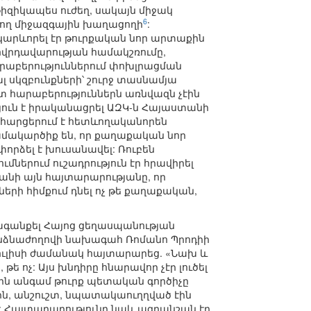
իզիկապես ուժեղ, սակայն միջակ
6
ող միջազգային խաղացողի
:
կարևորել էր թուրքական նոր արտաքին
ովրդավարության համակշռումը,
րաբերություններում փոխլրացման
ալ սկզբունքների՝ շուրջ տասնամյա
տ հարաբերություններն առնվազն չէին
յուն է իրականացրել ԱԶԿ-ն Հայաստանի
՞ր հարցերում է հետևողականորեն
ամակարծիք են, որ քաղաքական նոր
րձել է խուսանավել: Ռուբեն
մներում ուշադրություն էր հրավիրել
նի այն հայտարարությանը, որ
երի հիմքում դնել ոչ թե քաղաքական,
ագանքել Հայոց ցեղասպանության
նձնաժողովի նախագահ Ռոմանո Պրոդիի
ւլիսի ժամանակ հայտարարեց. «Նախ և
ե ոչ: Այս խնդիրը հնարավոր չէր լուծել
ջին անգամ թուրք պետական գործիչը
րն, անշուշտ, նպատակաուղղված էին
: Հայտարարությունը նաև ազդանշան էր