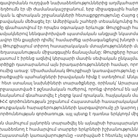
րգավորմանն ուղղված նախաձեռնություններից աղմկահարու
եղծումն էր մի ժամանակաշրջանում, երբ միջազգային հանր
ան և գիտական շրջանակների հետաքրքրությունը Հայոց
 բավական մեծացել էր: Ամերիկյան շահերի տեսանկյունից
ը գնահատվում էր որպես օգտակար երևույթ: Թուրքիայի հա
նամյակներով նենգափոխված պատմական անցյալի նկատմա
վոր էին քայլերի դիմել՝ համարժեք արձագանքելով խնդրի 
լ Թուրքիայում տիրող հասարակական մտայնությունների մաս
եղասպանության միջազգային ճանաչմանը: Թուրքերը հրաժա
կասում է իրենց ազնիվ կերպարի մասին սեփական ընկալմ
րծիքի դատարանում այն իրադարձությունների համար, որոն
ւմից առաջ: Միաժամանակ Թուրքիայի կառավարությունը վ
ծքային պահանջների իրավական հիմք է ստեղծում: Անկա
 հետ ստանալ նախնիների տարածքները, օրինակ՝ Արարատ 
շրջապատված է թշնամական ուժերով, որոնք փորձում են այն
մնականում գնահատվել է չեզոք կամ դրական, հայկական մ
ԹՀՀ գործունեության շրջանում Հայաստանի հասարակակա
-թուրքական հարաբերությունների կարգավորումը չի կարող
ծունեության գործառույթ, այլ պետք է դառնա երկկողմ 
ն մամուլում լայնորեն տարածվել են այնպիսի հրապարակո
աձեռնող է համարվում տարբեր երկրների իշխանությունն
 Հայաստանի կառավարությունը «ստիպված է հետևել սփյո