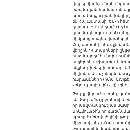
վարել միանշանակ միլիտ
ռազմական համագործակցու
անդամակցության խնդիրը 
են Հայաստանի՝ ԵՄ-ի հետ
դառնալ ԵՄ անդամ: Այդ նպա
կազմակերպությանն անդամ
միմյանց որպես վտանգ ըն
Հայաստանի հետ, չնայած 
վերջին 14 տարիների ընթ
բազմակողմ հանդիպումնե
հայեր են աշխատում Ստա
ինքնաթիռների համար, և 
միլիոնի: Ս.Լաչիներն առ
հարևանների (իմա՝ Ադրբե
«օկուպացիային», գ) չդնե
Թուրք վերլուծաբանը գտն
են: Տարածաշրջանային ռ
իր անվտանգության մասին
Արևմուտքին իր ռազմավա
պետք է միտված լինի թուր
միջոցով, ինչը Հայաստան
Թուրքիային մոտենալ պա