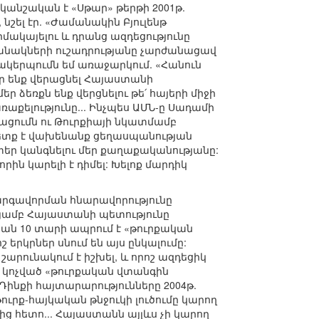
կանշական է «Սթար» թերթի 2001թ.
շել էր. «Ժամանակին Բյուլենթ
իմակայելու և դրանց ազդեցությունը
ջանակների ուշադրությանը չարժանացավ
ևակերպումն եմ առաջարկում. «Հանուն
որ ենք վերացնել Հայաստանի
ր ձեռքն ենք վերցնելու թե՛ հայերի միջի
աքելությունը... Ինչպես ԱՄՆ-ը Սադամի
ռացումն ու Թուրքիայի նկատմամբ
Չպետք է վախենանք ցեղասպանության
 տեր կանգնելու մեր քաղաքականությանը:
րին կարելի է դիմել: Խելոք մարդիկ
կարգավորման հնարավորությունը
ւթյամբ Հայաստանի պետությունը
քան 10 տարի ապրում է «թուրքական
րկրներ սնում են այս ընկալումը:
արունակում է իշխել, և որոշ ազդեցիկ
ս կոչված «թուրքական վտանգին
 Դինքի հայտարարությունները 2004թ.
ւրք-հայկական թնջուկի լուծումը կարող
-ից հետո... Հայաստանն այլևս չի կարող