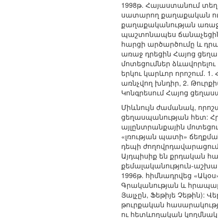
1998թ. Հայաստանում տե
սատարող քաղաքական ուժ
քաղաքականության առաջն
պաշտոնապես ճանաչեցին 
հարցի արծարծումը և դ
առաջ դրեցին Հայոց ցեղա
մոտեցումներ ձևավորելու
երկու կարևոր որոշում. 
առնչվող խնդիր, 2. Թու
Կոնգրեսում Հայոց ցեղաս
Միևնույն ժամանակ, որոշ
ցեղասպանության հետ: Հ
այլընտրանքային մոտեցու
«լռության պատի» ճեղքմա
դեպի ժողովրդավարացում
Այդպիսիք են քրդական հա
քեմալականություն-աշխար
1996թ. հիմնադրվեց «Ակօ
Գրականության և հրապարա
Յալչըն, Ֆեթիյե Չեթին):
թուրքական հասարակությ
ու հետևողական կողմնակի