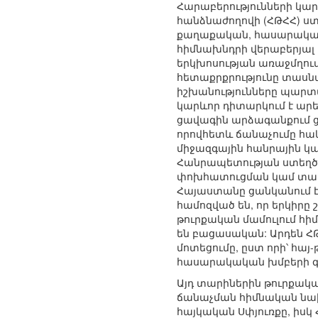
Հարաբերությունների կա
հանձնաժողովի (ՀԹՀՀ) ստ
քաղաքական, հասարակակ
հիմնախնդրի վերաբերյալ
երկխոսության առաջմղում
հետաքրքրությունը տաս
իշխանությունները պարտա
կարևոր դիտարկում է արե
ցավագին արձագանքում ց
որովհետև ճանաչումը հա
միջազգային հանրային կա
Հանրապետության ստեղծո
փոխհատուցման կամ տարա
Հայաստանը ցանկանում է
համոզված են, որ երկիրը 
թուրքական մամուլում հի
են բացասական: Արդեն Հ
մոտեցումը, ըստ որի՝ հայ
հասարակական խմբերի գոր
Այդ տարիներին թուրքակա
ճանաչման հիմնական նախ
հայկական Սփյուռքը, իսկ