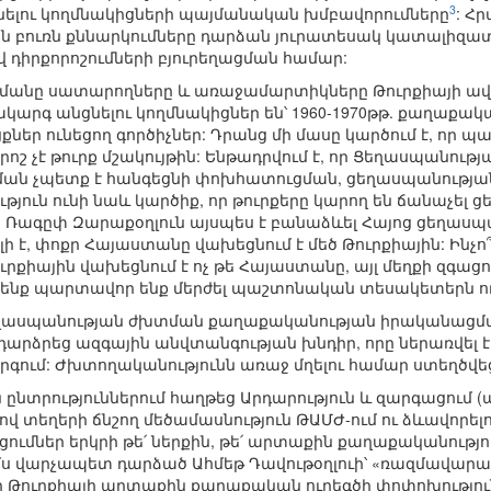
3
ւնելու կողմնակիցների պայմանական խմբավորումները
: Հ
 բուռն քննարկումները դարձան յուրատեսակ կատալիզ
 դիրքորոշումների բյուրեղացման համար:
մանը սատարողները և առաջամարտիկները Թուրքիայի ավ
արգ անցնելու կողմնակիցներ են՝ 1960-1970թթ. քաղաքա
ներ ունեցող գործիչներ: Դրանց մի մասը կարծում է, որ 
րոշ չէ թուրք մշակույթին: Ենթադրվում է, որ Ցեղասպանո
չպետք է հանգեցնի փոխհատուցման, ցեղասպանության ճ
յություն ունի նաև կարծիք, որ թուրքերը կարող են ճանաչել
: Ռագըփ Զարաքօղլուն այսպես է բանաձևել Հայոց ցեղաս
ի է, փոքր Հայաստանը վախեցնում է մեծ Թուրքիային: Ինչո
ւրքիային վախեցնում է ոչ թե Հայաստանը, այլ մեղքի զգաց
ենք պարտավոր ենք մերժել պաշտոնական տեսակետերն ու 
եղասպանության ժխտման քաղաքականության իրականացման
րձրեց ազգային անվտանգության խնդիր, որը ներառվել է
գում: Ժխտողականությունն առաջ մղելու համար ստեղծվեցի
ընտրություններում հաղթեց Արդարություն և զարգացում (
լով տեղերի ճնշող մեծամասնություն ԹԱՄԺ-ում ու ձևավորե
եցումներ երկրի թե՛ ներքին, թե՛ արտաքին քաղաքականությ
մս վարչապետ դարձած Ահմեթ Դավութօղլուի՝ «ռազմավարա
էր Թուրքիայի արտաքին քաղաքական ուղեգծի փոփոխությունն