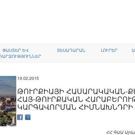
ՓԱՍՏԵՐ ԵՎ
ՏԵՍԱԴԱՐԱՆ
ԼՈՒՐԵՐ
Ա
ԴԱՐՁՈՒԹՅՈՒՆՆԵՐ
19.02.2015
ԹՈՒՐՔԻԱՅԻ ՀԱՍԱՐԱԿԱԿԱՆ-Ք
ՀԱՅ-ԹՈՒՐՔԱԿԱՆ ՀԱՐԱԲԵՐՈՒ
ԿԱՐԳԱՎՈՐՄԱՆ ՀԻՄՆԱԽՆԴՐԻ ՄԱ
ՀՀ ԳԱԱ Արև