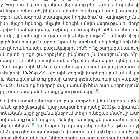
ջ Թուրքիայի քաղաքական կերպարը բնութագրել է որպես ֆ
յուններով օժտված, ինքնավստահության պակասով տառապ
nsight»
ամսագրում տպագրված հոդվածում Ա.Դավութօղլուն 
ի սկզբունքները, ինչպես ներքին անվտանգության ու ժող
նդրի» հրամայականը, աշխարհի ուժային բևեռների հետ հա
7
ւմը, դիվանագիտության «ռիթմիկ» բնույթը
: Սակայն հիշյ
ծման իրական արդյունքում էլ հարևան վեց երկրների հե
8
 հետ ընդհանրապես բացակայելու էին
: Ի՞նչ քաղաքականութ
մ, որտե՞ղ է ցուցաբերել նոր, ինքնուրույն մոտեցումներ, ո
ավարությունների որդեգրած գիծը: Հայ հետազոտողները հ
ճանապարհին ԱԶԿ-ն իշխանության տասնամյա շրջանում փո
եմբերի 19-20-ը ՀՀ Ազգային ժողովի խորհրդարանական լսու
 և հետագայում Թուրքիայի արտգործնախարար Ալի Բաբաջա
ո «ԱԶԿ-ն պետք է փորձի Հայաստանի հետ հարաբերությունն
9
րը, տնտեսական հետաքրքրությունները»
:
լով ժխտողականությունը, բայց փորձելով համարժեք արձ
ան գործընթացին՝ վարչապետ Էրդողանը 2002թ. Եվրահա
ական այցի շրջանակներում տեղի ունեցած մամուլի ասո
անենք այն հարցին, թե եղել է արդյոք ցեղասպանություն, թ
10
ը գտնելու»
: Սա կարող էր պատրանք ստեղծել, թե առա
ում Հայոց ցեղասպանության փաստը, սակայն նրա ասածնե
արցը վիճաբանությունների հոգեմաշ դաշտ տեղափոխելուն