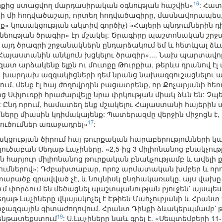
16
ւռքից ստացվող մարդասիրական օգնության հաշվին»
: Հատ
րի մի հոդվածաշար, որտեղ հոդվածագիրը, մասնավորապես, ն
ք» կուսակցության ակտիվ գործիչ) «Հայերի պնդումներին դ
նեության ծրագիր» էր մշակել: Ծրագիրը պաշտոնական շր
ս այդ ծրագրի շրջանակներն ընդարձակում եմ և հետևյալ ձ
 Հայաստանին անկյուն խցկելու ծրագիր».... Նախ պարտավ
ատ արձակենք ելքն ու մուտքը Թուրքիա, թերևս դրանով էլ մե
քի խարդախ ազգակիցների դեմ նրանց նախազգուշացնելու առ
ւմ, մենք էլ հայ ժողովրդին բացատրենք, որ Քոչարյանի հե
ց Սփյուռքի հրաժարվելը նրա փրկության միակ ձևն են: 
: Ընդ որում, համատեղ ենք մշակելու Հայաստանի հայերին
նները միասին կդիմակայենք: Պատերազմը վերջին միջոցն է, ո
17
ուծումներ առաջադրել»
:
ակցության ծիրում հայ-թուրքական հարաբերությունների 
րլուծաբան Սեդաթ Լաչիները. «2,5-ից 3 միլիոնանոց բնակչո
 հարյուր միլիոնանոց թուրքական բնակչությամբ և ավելի 
ներով»: Դժբախտաբար, որոշ արմատական խմբեր և որոշ ե
արածք գրավված չէ, և նույնիսկ ընդհակառակը, այս վախը շ
 փորձում են մեծացնել պաշտպանության բյուջեն՝ այսպե
Սեդաթ Լաչիները վկայակոչել է Էթիեն Մահչուբյանի և Հրանտ
ջազգային գիտաժողովում. Հրանտ Դինքի ձևակերպմամբ՝ թո
19
Մ ենթատեքստում
: Ս.Լաչիները նաև գրել է. «Սեպտեմբերի 11