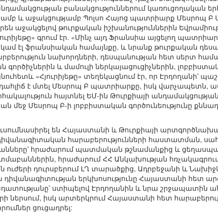
անդամակցության բանակցություններում կառուցողական ե
ամբ և աջակցությամբ Պոլսո Հայոց պատրիարք Մեսրոպ Բ 
են աջակցելով թուրքական իշխանություններին Եվրամիու
յուրիյեթը» գրում էր. «Մինչ այդ Ֆրանսիա այցելող պատրի
 կամ էլ ֆրանսիական համայնքը, և նրանք թուրքական դես
տարբերություն նախորդների, դեսպանության հետ սերտ համ
ործիչներին և մամուլի ներկայացուցիչներին, լոբբիստական
Այնուհետև «Հյուրիյեթը» տեղեկացնում էր, որ Էրդողանի՝ պ
դահլիճ է մտել Մեսրոպ Բ պատրիարքը, իսկ վարչապետն, ասո
հակալություն հայտնել ԵՄ-ին Թուրքիայի անդամակցությա
թյան մեջ Մեսրոպ Բ-ի լոբբիստական գործունեությունը քն
ուսումնասիրել են Հայաստանի և Թուրքիայի արտգործնախա
 դիվանագիտական հարաբերությունների հաստատման, սահ
ները՝ հրաժարում պատմական թշնամանքից և ցեղասպան
պատմաբաններին, հրաժարում ՀՀ Անկախության հռչակագր
ն ուժերի դուրսբերում ԼՂ տարածքից, Ադրբեջանի և Նախի
 դիվանագիտության երկխոսությունը Հայաստանի հետ ա
ադատությանը՝ ստիպելով Էրդողանին և նրա շրջապատին ա
րի ներսում, իսկ արտերկրում Հայաստանի հետ հարաբերու
րումներ ցուցադրել: