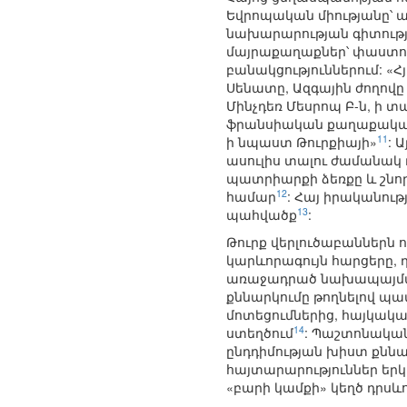
Եվրոպական միությանը՝ 
նախարարության գիտությ
մայրաքաղաքներ՝ փաստոր
բանակցություններում: «Հ
Սենատը, Ազգային ժողովը
Մինչդեռ Մեսրոպ Բ-ն, ի 
ֆրանսիական քաղաքական գ
11
ի նպաստ Թուրքիայի»
: 
ասուլիս տալու ժամանակ 
պատրիարքի ձեռքը և շնոր
12
համար
: Հայ իրականու
13
պահվածք
:
Թուրք վերլուծաբաններն 
կարևորագույն հարցերը,
առաջադրած նախապայման
քննարկումը թողնելով 
մոտեցումներից, հայկակա
14
ստեղծում
: Պաշտոնական
ընդդիմության խիստ քնն
հայտարարություններ երկ
«բարի կամքի» կեղծ դրսևո