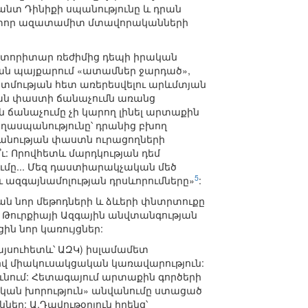
րանտ Դինիքի սպանությունը և դրան
ատոր ազատամիտ մտավորականների
տորիտար ռեժիմից դեպի իրական
կան պայքարում «ատամներ ջարդած»,
պատմության հետ առերեսվելու արևմտյան
ւթյան փաստի ճանաչումն առանց
անաչումը չի կարող լինել արտաքին
 ցեղասպանությունը՝ դրանից բխող
պանության փաստն ուրացողների
՞ւ: Որովհետև մարդկության դեմ
ումը... Մեզ դաստիարակչական մեծ
5
ազգայնամոլության դրսևորումները»
:
 նոր մեթոդների և ձևերի փնտրտուքը
 Թուրքիայի Ազգային անվտանգության
ն նոր կառույցներ:
այսուհետև՝ ԱԶԿ) իսլամամետ
լով միակուսակցական կառավարություն:
ունում: Հետագայում արտաքին գործերի
կան խորություն» անվանումը ստացած
եր: Ա.Դավութօղլուն իրենց՝