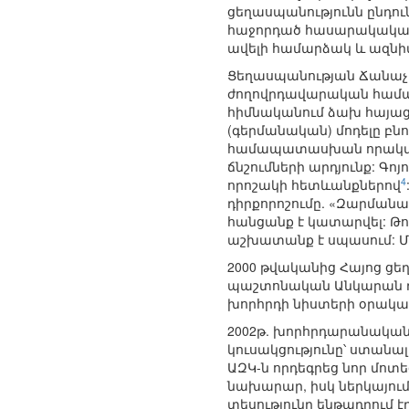
ցեղասպանությունն ընդո
հաջորդած հասարակական
ավելի համարձակ և ազնիվ
Ցեղասպանության Ճանաչ
ժողովրդավարական համակ
հիմնականում ձախ հայացք
(գերմանական) մոդելը բնո
համապատասխան որակման 
ճնշումների արդյունք: Գո
4
որոշակի հետևանքներով
դիրքորոշումը. «Զարմանալ
հանցանք է կատարվել: Թո
աշխատանք է սպասում: Մ
2000 թվականից Հայոց ց
պաշտոնական Անկարան դա
խորհրդի նիստերի օրակար
2002թ. խորհրդարանական 
կուսակցությունը՝ ստանա
ԱԶԿ-ն որդեգրեց նոր մոտ
նախարար, իսկ ներկայու
տեսությունը ենթադրում 