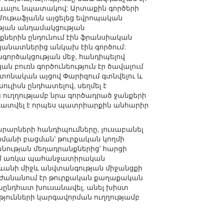
րևալու նպատակով: Արտաքին գործերի
Մութաֆյանն այցելեց եվրոպական
թյան անդամակցության
արքներին ընդունում էին ֆրանսիական
պանատներից անկախ էին գործում:
ագործակցության մեջ, հանդիպելով
 բուռն գործունեություն էր ծավալում
աշտոնական այցով Փարիզում գտնվելու և
ւլիսն ընդհատելով, սեղմել է
ն ուղղությամբ նրա գործադրած ջանքերի
նադատվել է որպես պատրիարքին անհարիր
րարների հանդիպումները, լուսաբանել
մանի բացման՝ թուրքական կողմի
ության մեղադրանքներից՝ հարցի
ում առկա պահանջատիրական
ջևանի միջև անվտանգության միջանցքի
րժանանում էր թուրքական քաղաքական
նընդհատ խուսանավել, անել խիստ
թյունների կարգավորման ուղղությամբ