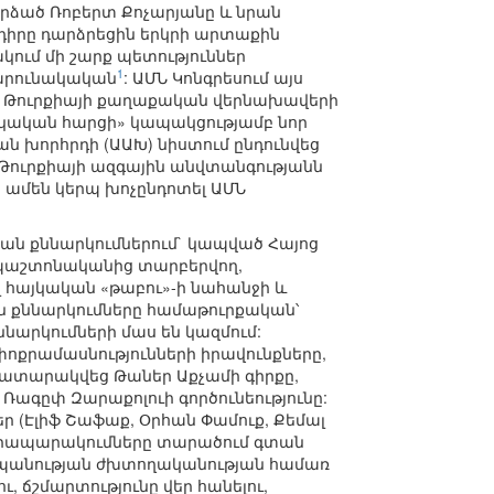
րձած Ռոբերտ Քոչարյանը և նրան
դիրը դարձրեցին երկրի արտաքին
ում մի շարք պետություններ
1
շարունակական
: ԱՄՆ Կոնգրեսում այս
ը Թուրքիայի քաղաքական վերնախավերի
այկական հարցի» կապակցությամբ նոր
ան խորհրդի (ԱԱԽ) նիստում ընդունվեց
 Թուրքիայի ազգային անվտանգությանն
 ամեն կերպ խոչընդոտել ԱՄՆ
կան քննարկումներում` կապված Հայոց
ն պաշտոնականից տարբերվող,
լ հայկական «թաբու»-ի նահանջի և
ին քննարկումները համաթուրքական՝
արկումների մաս են կազմում:
փոքրամասնությունների իրավունքները,
 հրատարակվեց Թաներ Աքչամի գիրքը,
Ռագըփ Զարաքոլուի գործունեությունը:
 (Էլիֆ Շաֆաք, Օրհան Փամուք, Քեմալ
ու հրապարակումները տարածում գտան
ասպանության ժխտողականության համառ
 ճշմարտությունը վեր հանելու,