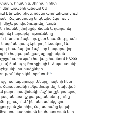
տանի, Իրանի և Սիրիայի հետ
 ի վեր առաջին անգամ ԵՄ
ում է նրանց թիվն, ովքեր արտահայտվում
իան, Հայաստանը նույնպես ձգտում է
 միջև լարվածությունը: Նույն
ինի հասնել փոխըմբռնման և դադարել
վորել հարաբերությունները
է խոսում այն, որ, ըստ նրա, Թուրքիան
, կազմակերպել երկկողմ, եռակողմ և
րկ է համարվում այն, որ հազարավոր
բաց են հայկական քաղաքացիական
րջանառության ծավալը հասնում է $200
ց՝ ա) ճանաչել Թուրքիայի և Հայաստանի
Ադրբեջանի տարածքների
21
րությունների կենտրոնում
:
ւյց հարաբերությունները հայերի հետ
ւ Հայաստանի դժկամությունը՝ կախված
մ բարդ իրավիճակի մեջ՝ խոչընդոտելով
վկասյան առողջ քաղաքականությունը
 Թուրքիայի՝ ԵՄ-ին անդամակցելու
կցության շնորհիվ Հայաստանը կսկսի
իջոցով կստեղծվեն երկխոսության նոր