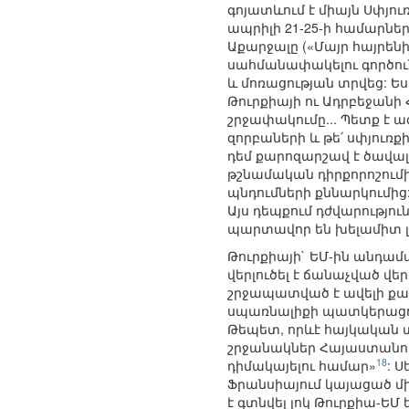
գոյատևում է միայն Սփյո
ապրիլի 21-25-ի համարնե
Աքարջալը («Մայր հայրենի
սահմանափակելու գործու
և մոռացության տրվեց: Ե
Թուրքիայի ու Ադրբեջանի
շրջափակումը... Պետք է ազ
զորբաների և թե՛ սփյուռ
դեմ քարոզարշավ է ծավալո
թշնամական դիրքորոշումի
պնդումների քննարկումից
Այս դեպքում դժվարությու
պարտավոր են խելամիտ լ
Թուրքիայի` ԵՄ-ին անդամ
վերլուծել է ճանաչված վե
շրջապատված է ավելի քան
սպառնալիքի պատկերացում
Թեպետ, որևէ հայկական տ
շրջանակներ Հայաստանում
18
դիմակայելու համար»
: 
Ֆրանսիայում կայացած մի
է գտնվել լոկ Թուրքիա-Ե