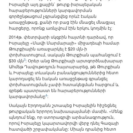
Իսրայելի այդ քայլին` թուրք-իսրայելական
հարաբերությունների կարգավորման
գործընթացում չգրանցվեց որևէ էական
առաջընթաց, քանի որ բաց էին մնացել մնացյալ
հարցերը, որոնք առնչվում էին երկու կողմին էլ:
2014թ. փետրվարի սկզբին հայտնի դարձավ, որ
Իսրայելը «Մավի Մարմարայի» միջադեպի համար
Թուրքիային առաջարկել է $20 մլն-ի
փոխհատուցում, սակայն Թուրքիան պահանջում է
3
$30 մլն
: Օրեր անց Թուրքիայի արտգործնախարար
Ահմեթ Դավութօղլուն հայտարարեց, թե Թուրքիան
և Իսրայելը տևական բանակցություններից հետո
կարողացել են էական առաջընթաց գրանցել
փոխհատուցման չափի հստակեցման հարցում և
գրեթե պատրաստ են հարաբերությունների
4
կարգավորմանը
:
Սակայն Էրդողանն շտապեց Իսրայելին հիշեցնել
թուրքական երրորդ նախապայմանի մասին. «Մենք
պնդում ենք, որ ստորագրվի արձանագրություն,
որով Իսրայելը կպարտավորվի վերջ դնել Գազայի
հատվածի շրջափակմանը: Միայն դրանից հետո