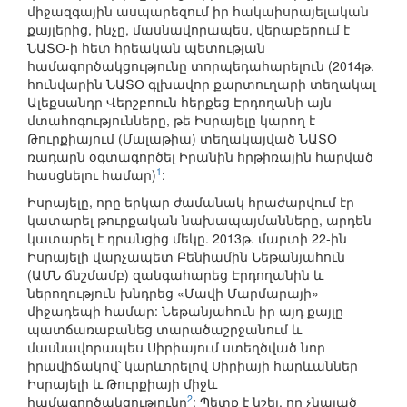
միջազգային ասպարեզում իր հակաիսրայելական
քայլերից, ինչը, մասնավորապես, վերաբերում է
ՆԱՏՕ-ի հետ հրեական պետության
համագործակցությունը տորպեդահարելուն (2014թ.
հունվարին ՆԱՏՕ գլխավոր քարտուղարի տեղակալ
Ալեքսանդր Վերշբոուն հերքեց Էրդողանի այն
մտահոգությունները, թե Իսրայելը կարող է
Թուրքիայում (Մալաթիա) տեղակայված ՆԱՏՕ
ռադարն օգտագործել Իրանին հրթիռային հարված
1
հասցնելու համար)
:
Իսրայելը, որը երկար ժամանակ հրաժարվում էր
կատարել թուրքական նախապայմանները, արդեն
կատարել է դրանցից մեկը. 2013թ. մարտի 22-ին
Իսրայելի վարչապետ Բենիամին Նեթանյահուն
(ԱՄՆ ճնշմամբ) զանգահարեց Էրդողանին և
ներողություն խնդրեց «Մավի Մարմարայի»
միջադեպի համար: Նեթանյահուն իր այդ քայլը
պատճառաբանեց տարածաշրջանում և
մասնավորապես Սիրիայում ստեղծված նոր
իրավիճակով՝ կարևորելով Սիրիայի հարևաններ
Իսրայելի և Թուրքիայի միջև
2
համագործակցությունը
: Պետք է նշել, որ չնայած