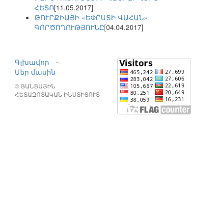
ՀԵՏՈ
[11.05.2017]
ԹՈՒՐՔԻԱՅԻ «ԵՓՐԱՏԻ ՎԱՀԱՆ»
ԳՈՐԾՈՂՈՒԹՅՈՒՆԸ
[04.04.2017]
Գլխավոր
⋅
Մեր մասին
© ՑԱՆՑԱՅԻՆ
ՀԵՏԱԶՈՏԱԿԱՆ ԻՆՍՏԻՏՈՒՏ