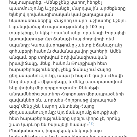
հայտարարեց. «Մենք չենք կարող հերքել
պատմությունը և շրջանցել մարդկային արժեքները՝
ելնելով դիվանագիտական կամ քաղաքական
նկատառումներից: Հաջորդ տարի աշխարհը նշելու
է զանգվածային սպանությունների 100-րդ
տարելիցը, և եկել է ժամանակը, որպեսզի Իսրայելի
կառավարությունը ճանաչի հայ ժողովրդի դեմ
սպանդը: Կառավարությունը չպետք է ճանաչումը
զոհաբերի հանուն ժամանակավոր շահերի: Ամեն
անգամ, երբ փոխվում է դիվանագիտական
իրավիճակը, մենք, հանուն Թուրքիայի հետ
հարաբերությունների, չենք ճանաչում Հայոց
ցեղասպանությունը, ապա ի հայտ է գալիս «Մավի
Մարմարայի» միջադեպը, և մենք պատրաստվում
ենք փոխել մեր դիրքորոշումը: Քնեսեթի
անդամներից շատերը Հոլոքոսթը վերապրածների
զավակներ են, և որպես Հոլոքոսթը վերապրած
ազգ՝ մենք չեն կարող անտեսել Հայոց
ցեղասպանությունը: Այդ ճանաչումը Թուրքիայի
հետ հարաբերությունները սրելու փորձ չէ, որոնք
12
շատ կարևոր են Իսրայելի համար»
:
Բնականաբար, իսրայելական կողմի այս
նախաձեռնությունը և դրա հնարավոր զարգացումը