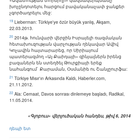
«Ազատության տորմիղի» կազմակերպմանը
խոչընդոտելու հարցում բավականաչափ ջանքեր
չգործադրելու մեջ:
19
Lieberman: Türkiye'ye özür büyük yanlış, Akşam,
22.03.2013.
20
2014թ. հունվարի վերջին Իսրայելի ռազմական
հետախուզության վարչության ղեկավար Ավիվ
Կոչավին հայտարարեց, որ Սիրիայում
պատերազմող «Ալ-Քաիդայի» զինյալներն իրենց
բազաներն են ստեղծել Թուրքիայի երեք
նահանգում` Քարաման, Օսմանիե ու Շանլըուրֆա:
21
Türkiye Mısır'ın Arkasında Kaldı, Haberler.com,
21.11.2012.
22
Ala: Cemaat, Davos sonrası dinlemeye başladı, Radikal,
11.05.2014.
«Գլոբուս» վերլուծական հանդես, թիվ 6, 2014
դեպի ետ