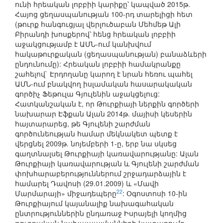
ունի հրեական լոբբիի կարիքը՝ կապված 2015թ.
Հայոց ցեղասպանության 100-րդ տարելիցի հետ
(թուրք հանգուցյալ վերլուծաբան Մեհմեթ Ալի
Բիրանդի խոսքերով՝ հենց հրեական լոբբիի
աջակցությամբ է ԱՄՆ-ում կանխվում
հակաթուրքական (ցեղասպանության) բանաձևերի
ընդունումը): Հրեական լոբբիի համակրանքը
շահելով` Էրդողանը կարող է նրան հեռու պահել
ԱՄՆ-ում բնակվող իսլամական հասարակական
գործիչ Ֆեթուլա Գյուլենին աջակցելուց:
Հատկանշական է, որ Թուրքիայի ներքին գործերի
նախարար Էֆքան Ալան 2014թ. մայիսի կեսերին
հայտարարեց, թե Գյուլենի շարժման
գործունեության համար մեկնակետ պետք է
վերցնել 2009թ. նոյեմբերի 1-ը, երբ նա սկսեց
գաղտնալսել Թուրքիայի կառավարությանը: Ալան
Թուրքիայի կառավարության և Գյուլենի շարժման
փոխհարաբերություններում շրջադարձային է
համարել Դավոսի (29.01.2009) և «Մավի
22
Մարմարայի» միջադեպերը
: Օգոստոսի 10-ին
Թուրքիայում կայանալիք նախագահական
ընտրություններին ընդառաջ Իսրայելի կողմից