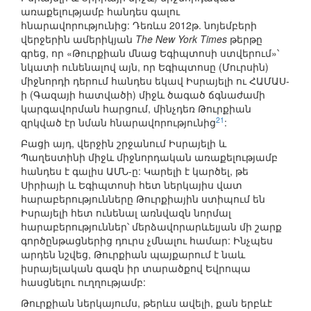
առաքելությամբ հանդես գալու
հնարավորությունից: Դեռևս 2012թ. նոյեմբերի
վերջերին ամերիկյան
The New York Times
թերթը
գրեց, որ «Թուրքիան մնաց Եգիպտոսի ստվերում»՝
նկատի ունենալով այն, որ Եգիպտոսը (Մուրսին)
միջնորդի դերում հանդես եկավ Իսրայելի ու ՀԱՄԱՍ-
ի (Գազայի հատվածի) միջև ծագած ճգնաժամի
կարգավորման հարցում, մինչդեռ Թուրքիան
21
զրկված էր նման հնարավորությունից
:
Բացի այդ, վերջին շրջանում Իսրայելի և
Պաղեստինի միջև միջնորդական առաքելությամբ
հանդես է գալիս ԱՄՆ-ը: Կարելի է կարծել, թե
Սիրիայի և Եգիպտոսի հետ ներկայիս վատ
հարաբերությունները Թուրքիային ստիպում են
Իսրայելի հետ ունենալ առնվազն նորմալ
հարաբերություններ՝ մերձավորարևելյան մի շարք
գործընթացներից դուրս չմնալու համար: Ինչպես
արդեն նշվեց, Թուրքիան պայքարում է նաև
իսրայելական գազն իր տարածքով Եվրոպա
հասցնելու ուղղությամբ:
Թուրքիան ներկայումս, թերևս ավելի, քան երբևէ