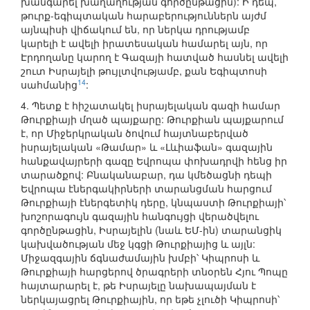
խանգարել խաղաղության գործընթացին): Ի դեպ,
թուրք-եգիպտական հարաբերություններն այժմ
այնպիսի վիճակում են, որ ներկա դրությամբ
կարելի է ավելի իրատեսական համարել այն, որ
Էրդողանը կարող է Գազայի հատված հասնել ավելի
շուտ Իսրայելի թույլտվությամբ, քան Եգիպտոսի
14
սահմանից
:
4. Պետք է հիշատակել իսրայելական գազի համար
Թուրքիայի մղած պայքարը: Թուրքիան պայքարում
է, որ Միջերկրական ծովում հայտնաբերված
իսրայելական «Թամար» և «Լևիաֆան» գազային
հանքավայրերի գազը Եվրոպա փոխադրվի հենց իր
տարածքով: Բնականաբար, դա կմեծացնի դեպի
Եվրոպա էներգակիրների տարանցման հարցում
Թուրքիայի էներգետիկ դերը, կնպաստի Թուրքիայի՝
խոշորագույն գազային հանգույցի վերածվելու
գործընթացին, Իսրայելին (նաև ԵՄ-ին) տարանցիկ
կախվածության մեջ կգցի Թուրքիայից և այլն:
Միջազգային ճգնաժամային խմբի՝ Կիպրոսի և
Թուրքիայի հարցերով ծրագրերի տնօրեն Հյու Պոպը
հայտարարել է, թե Իսրայելը նախապայման է
ներկայացրել Թուրքիային, որ եթե չլուծի Կիպրոսի՝