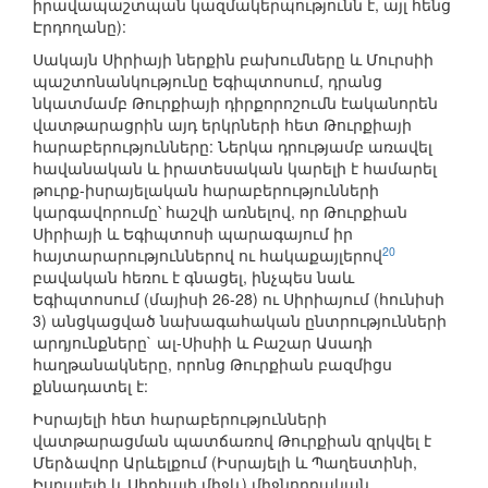
իրավապաշտպան կազմակերպությունն է, այլ հենց
Էրդողանը):
Սակայն Սիրիայի ներքին բախումները և Մուրսիի
պաշտոնանկությունը Եգիպտոսում, դրանց
նկատմամբ Թուրքիայի դիրքորոշումն էականորեն
վատթարացրին այդ երկրների հետ Թուրքիայի
հարաբերությունները: Ներկա դրությամբ առավել
հավանական և իրատեսական կարելի է համարել
թուրք-իսրայելական հարաբերությունների
կարգավորումը՝ հաշվի առնելով, որ Թուրքիան
Սիրիայի և Եգիպտոսի պարագայում իր
20
հայտարարություններով ու հակաքայլերով
բավական հեռու է գնացել, ինչպես նաև
Եգիպտոսում (մայիսի 26-28) ու Սիրիայում (հունիսի
3) անցկացված նախագահական ընտրությունների
արդյունքները` ալ-Սիսիի և Բաշար Ասադի
հաղթանակները, որոնց Թուրքիան բազմիցս
քննադատել է:
Իսրայելի հետ հարաբերությունների
վատթարացման պատճառով Թուրքիան զրկվել է
Մերձավոր Արևելքում (Իսրայելի և Պաղեստինի,
Իսրայելի և Սիրիայի միջև) միջնորդական