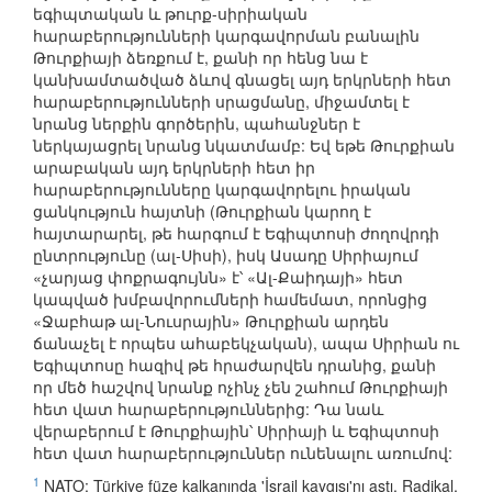
եգիպտական և թուրք-սիրիական
հարաբերությունների կարգավորման բանալին
Թուրքիայի ձեռքում է, քանի որ հենց նա է
կանխամտածված ձևով գնացել այդ երկրների հետ
հարաբերությունների սրացմանը, միջամտել է
նրանց ներքին գործերին, պահանջներ է
ներկայացրել նրանց նկատմամբ: Եվ եթե Թուրքիան
արաբական այդ երկրների հետ իր
հարաբերությունները կարգավորելու իրական
ցանկություն հայտնի (Թուրքիան կարող է
հայտարարել, թե հարգում է Եգիպտոսի ժողովրդի
ընտրությունը (ալ-Սիսի), իսկ Ասադը Սիրիայում
«չարյաց փոքրագույնն» է՝ «Ալ-Քաիդայի» հետ
կապված խմբավորումների համեմատ, որոնցից
«Ջաբհաթ ալ-Նուսրային» Թուրքիան արդեն
ճանաչել է որպես ահաբեկչական), ապա Սիրիան ու
Եգիպտոսը հազիվ թե հրաժարվեն դրանից, քանի
որ մեծ հաշվով նրանք ոչինչ չեն շահում Թուրքիայի
հետ վատ հարաբերություններից: Դա նաև
վերաբերում է Թուրքիային՝ Սիրիայի և Եգիպտոսի
հետ վատ հարաբերություններ ունենալու առումով:
1
NATO: Türkiye füze kalkanında 'İsrail kaygısı'nı aştı, Radikal,