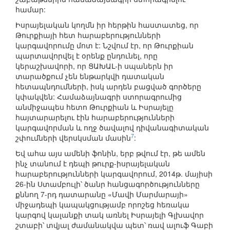
համար:
Իսրայելական կողմն իր հերթին հաստատեց, որ
Թուրքիայի հետ հարաբերությունների
կարգավորումը մոտ է: Նշվում էր, որ Թուրքիան
պարտավորվել է օրենք ընդունել, որը
կերաշխավորի, որ ՑԱԽԱԼ-ի սպաներն իր
տարածքում չեն ենթարկվի դատական
հետապնդումների, իսկ արդեն բացված գործերը
կփակվեն: Համաձայնագրի ստորագրումից
անմիջապես հետո Թուրքիան և Իսրայելը
հայտարարելու էին հարաբերությունների
կարգավորման և ողջ ծավալով դիվանագիտական
7
շփումների վերսկսման մասին
:
Եվ ահա այս ամենի ֆոնին, երբ թվում էր, թե ամեն
ինչ տանում է դեպի թուրք-իսրայելական
հարաբերությունների կարգավորում, 2014թ. մայիսի
26-ին Ստամբուլի՝ ծանր հանցագործությունները
քննող 7-րդ դատարանը «Մավի Մարմարայի»
միջադեպի կապակցությամբ որոշեց հեռակա
կարգով կալանքի տակ առնել Իսրայելի Գլխավոր
շտաբի՝ տվյալ ժամանակվա պետ՝ ռավ ալուֆ Գաբի