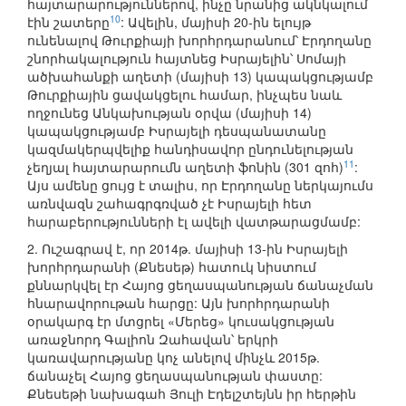
հայտարարություններով, ինչը նրանից ակնկալում
10
էին շատերը
: Ավելին, մայիսի 20-ին ելույթ
ունենալով Թուրքիայի խորհրդարանում՝ Էրդողանը
շնորհակալություն հայտնեց Իսրայելին՝ Սոմայի
ածխահանքի աղետի (մայիսի 13) կապակցությամբ
Թուրքիային ցավակցելու համար, ինչպես նաև
ողջունեց Անկախության օրվա (մայիսի 14)
կապակցությամբ Իսրայելի դեսպանատանը
կազմակերպվելիք հանդիսավոր ընդունելության
11
չեղյալ հայտարարումն աղետի ֆոնին (301 զոհ)
:
Այս ամենը ցույց է տալիս, որ Էրդողանը ներկայումս
առնվազն շահագրգռված չէ Իսրայելի հետ
հարաբերությունների էլ ավելի վատթարացմամբ:
2. Ուշագրավ է, որ 2014թ. մայիսի 13-ին Իսրայելի
խորհրդարանի (Քնեսեթ) հատուկ նիստում
քննարկվել էր Հայոց ցեղասպանության ճանաչման
հնարավորութան հարցը: Այն խորհրդարանի
օրակարգ էր մտցրել «Մերեց» կուսակցության
առաջնորդ Գալիոն Զահավան՝ երկրի
կառավարությանը կոչ անելով մինչև 2015թ.
ճանաչել Հայոց ցեղասպանության փաստը:
Քնեսեթի նախագահ Յուլի Էդելշտեյնն իր հերթին