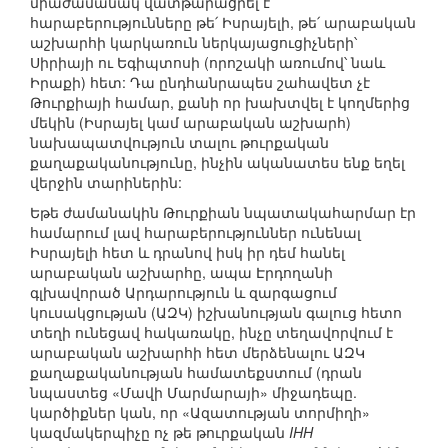
միաժամանակ վատթարացրել է
հարաբերությունները թե՛ Իսրայելի, թե՛ արաբական
աշխարհի կարկառուն ներկայացուցիչների՝
Սիրիայի ու Եգիպտոսի (որոշակի առումով՝ նաև
Իրաքի) հետ: Դա ընդհանրապես շահավետ չէ
Թուրքիայի համար, քանի որ խախտվել է կողմերից
մեկին (Իսրայել կամ արաբական աշխարհ)
նախապատվություն տալու թուրքական
քաղաքականությունը, ինչին ականատես ենք եղել
վերջին տարիներին:
Եթե ժամանակին Թուրքիան նպատակահարմար էր
համարում լավ հարաբերություններ ունենալ
Իսրայելի հետ և դրանով իսկ իր դեմ հանել
արաբական աշխարհը, ապա Էրդողանի
գլխավորած Արդարություն և զարգացում
կուսակցության (ԱԶԿ) իշխանության գալուց հետո
տեղի ունեցավ հակառակը, ինչը տեղավորվում է
արաբական աշխարհի հետ մերձենալու ԱԶԿ
քաղաքականության համատեքստում (դրան
նպաստեց «Մավի Մարմարայի» միջադեպը.
կարծիքներ կան, որ «Ազատության տորմիղի»
կազմակերպիչը ոչ թե թուրքական
IHH