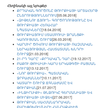
Հեղինակի այլ նյութեր
ՔՐԴԱԿԱՆ ԳՈՐԾՈՆԸ ԹՈՒՐՔԻԱՅԻ ԱՐՏԱՀԵՐԹ
ԸՆՏՐՈՒԹՅՈՒՆՆԵՐՈՒՄ
[05.06.2018]
«ՁԻԹԵՆՈՒ ՃՅՈՒՂ» ԳՈՐԾՈՂՈՒԹՅՈՒՆԸ ԵՎ
ԹՈՒՐՔԻԱՅԻ ՀԵՌԱՀԱՐ
ՆՊԱՏԱԿՆԵՐԸ
[18.04.2018]
ԹՈՒՐՔԻԱՅՈՒՄ ՍՏԱՄԲՈՒԼԻ ՋՐԱՆՑՔԻ
ԿԱՌՈՒՑՄԱՆ ՇՈՒՐՋ
[26.03.2018]
ԿԱՐՄԻՐ ԾՈՎՈՒՄ ԹՈՒՐՔԻԱՅԻ ՌԱԶՄԱԿԱՆ
ՆԵՐԿԱՅՈՒԹՅԱՆ ՀԱՍՏԱՏՄԱՆ ԽՆԴՐԻ
ՇՈՒՐՋ
[21.03.2018]
21-ՐԴ ԴԱՐԸ՝ «ՔՐԴԱԿԱ՞Ն ԴԱՐ»
[19.12.2017]
ԲԱՔՈՒ-ԹԲԻԼԻՍԻ-ԿԱՐՍ ԵՐԿԱԹԳԾԻ ԲԱՑՄԱՆ
ՇՈՒՐՋ
[13.12.2017]
«ՆՈՐ ԹՈՒՐՔԻԱ». ՊԱՏՄԱԿԱՆ
ՋՐԲԱԺԱՆՆԵՐ
[10.11.2017]
ԿԱՏԱՐԻ ՇՈՒՐՋ ՃԳՆԱԺԱՄԸ ԵՎ
ԹՈՒՐՔԻԱՆ
[21.07.2017]
«ԻՆՋԻՐԼԻՔԻ» ԹՆՋՈՒԿԸ ԳԵՐՄԱՆԻԱՅԻ ԵՎ
ԹՈՒՐՔԻԱՅԻ ՄԻՋԵՎ
[27.06.2017]
ԹՈՒՐՔԻԱՆ ՍԱՀՄԱՆԱԴՐԱԿԱՆ
ԲԱՐԵՓՈԽՈՒՄՆԵՐԻ ՀԱՆՐԱՔՎԵԻՑ