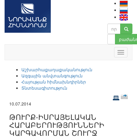
բաժանո
Աշխարհաքաղաքականություն
Ազգային անվտանգություն
Հայության հիմնախնդիրներ
Տնտեսագիտություն
10.07.2014
ԹՈՒՐՔ-ԻՍՐԱՅԵԼԱԿԱՆ
ՀԱՐԱԲԵՐՈՒԹՅՈՒՆՆԵՐԻ
ԿԱՐԳԱՎՈՐՄԱՆ ՇՈՒՐՋ