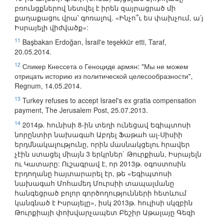
բռունցքներով նետվել է իրեն զայրացրած մի
քաղաքացու վրա՝ գոռալով. «Ինչո՞ւ ես փախչում, ա՛յ
Իսրայելի վիժվածք»:
11
Başbakan Erdoğan, İsrail'e teşekkür etti, Taraf,
20.05.2014.
12
Спикер Кнессета о Геноциде армян: "Мы не можем
отрицать историю из политической целесообразности",
Regnum, 14.05.2014.
13
Turkey refuses to accept Israel's ex gratia compensation
payment, The Jerusalem Post, 25.07.2013.
14
2014թ. հունիսի 8-ին տեղի ունեցավ Եգիպտոսի
նորընտիր նախագահ Աբդել Ֆաթահ ալ-Սիսիի
երդմնակալությունը, որին մասնակցելու հրավեր
չէին ստացել միայն 3 երկրներ` Թուրքիան, Իսրայելն
ու Կատարը: Ուշագրավ է, որ 2013թ. օգոստոսին
Էրդողանը հայտարարել էր, թե «Եգիպտոսի
նախագահ Մոհամեդ Մուրսիի տապալմանը
հանգեցրած բոլոր գործողությունների հետևում
կանգնած է Իսրայելը», իսկ 2013թ. հուլիսի սկզբին
Թուրքիայի փոխվարչապետ Բեշիր Աթալայը Գեզի