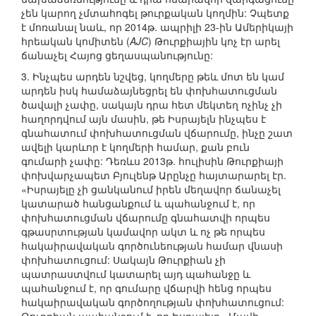
չեն կարող չմտահոգել թուրքական կողմին: Չպետք
է մոռանալ նաև, որ 2014թ. ապրիլի 23-ին Ամերիկայի
հրեական կոմիտեն (
AJC
) Թուրքիային կոչ էր արել
ճանաչել Հայոց ցեղասպանությունը:
3. Ինչպես արդեն նշվեց, կողմերը թեև մոտ են կամ
արդեն իսկ համաձայնեցրել են փոխհատուցման
ծավալի չափը, սակայն դրա հետ մեկտեղ ոչինչ չի
հաղորդվում այն մասին, թե Իսրայելն ինչպես է
գնահատում փոխհատուցման վճարումը, ինչը շատ
ավելի կարևոր է կողմերի համար, քան բուն
գումարի չափը: Դեռևս 2013թ. հուլիսին Թուրքիայի
փոխվարչապետ Բյուլենթ Արընչը հայտարարել էր.
«Իսրայելը չի ցանկանում իրեն մեղավոր ճանաչել
կատարած հանցանքում և պահանջում է, որ
փոխհատուցման վճարումը գնահատվի որպես
գթասրտության կամավոր ակտ և ոչ թե որպես
հակաիրավական գործունեության համար վնասի
փոխհատուցում: Սակայն Թուրքիան չի
պատրաստվում կատարել այդ պահանջը և
պահանջում է, որ գումարը վճարվի հենց որպես
հակաիրավական գործողության փոխհատուցում: