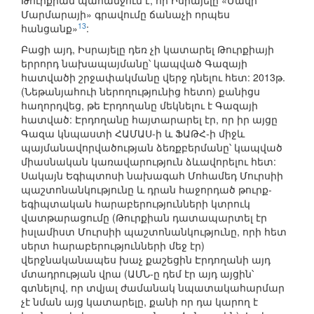
Թուրքիան պահանջում է, որ Իսրայելը «Մավի
Մարմարայի» գրավումը ճանաչի որպես
13
հանցանք»
:
Բացի այդ, Իսրայելը դեռ չի կատարել Թուրքիայի
երրորդ նախապայմանը՝ կապված Գազայի
հատվածի շրջափակմանը վերջ դնելու հետ: 2013թ.
(Նեթանյահուի ներողությունից հետո) քանիցս
հաղորդվեց, թե Էրդողանը մեկնելու է Գազայի
հատված: Էրդողանը հայտարարել էր, որ իր այցը
Գազա կնպաստի ՀԱՄԱՍ-ի և ՖԱԹՀ-ի միջև
պայմանավորվածության ձեռքբերմանը՝ կապված
միասնական կառավարություն ձևավորելու հետ:
Սակայն Եգիպտոսի նախագահ Մոհամեդ Մուրսիի
պաշտոնանկությունը և դրան հաջորդած թուրք-
եգիպտական հարաբերությունների կտրուկ
վատթարացումը (Թուրքիան դատապարտել էր
իսլամիստ Մուրսիի պաշտոնանկությունը, որի հետ
սերտ հարաբերությունների մեջ էր)
վերջնականապես խաչ քաշեցին Էրդողանի այդ
մտադրության վրա (ԱՄՆ-ը դեմ էր այդ այցին՝
գտնելով, որ տվյալ ժամանակ նպատակահարմար
չէ նման այց կատարելը, քանի որ դա կարող է