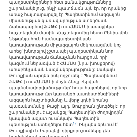
պաղեստինցիների հետ բանակցությունները
շարունակելուց, ինչի պատճառն այն էր, որ դրանից
առաջ հայտարարվել էր Պաղեստինում ազգային
միասնության կառավարության ստեղծման
ճանապարհով ՖԱԹՀ-ի ու ՀԱՄԱՍ-ի առաջիկա
հաշտեցման մասին: Հաշտեցումից հետո Բենիամին
Նեթանյահուն համապաղեստինյան
կառավարության միջազգային մեկուսացման կոչ
արեց՝ խնդրելով չշտապել պաղեստինյան նոր
կառավարության ճանաչման հարցում, որի
կազմում ներառված է ՀԱՄԱՍ (նրա խոսքերով)
ահաբեկչական կազմակերպությունը: Սակայն
Թուրքիան արդեն իսկ ողջունել է Պաղեստինում
ՖԱԹՀ-ի ու ՀԱՄԱՍ-ի միջև ձեռք բերված
պայմանավորվածությունը՝ հույս հայտնելով, որ նոր
կառավարությունը կաջակցի պաղեստինցիների
ազգային հաշտեցմանը և վերջ կդնի նրանց
պառակտմանը: Բացի այդ, Թուրքիան ընդգծել է, որ
շարունակելու է աջակցել Պաղեստինի ժողովրդին՝
կապված ազատ ու անկախ Պաղեստին
17
պետություն ստեղծելու հետ
: Ինչպես երևում է՝
Թուրքիայի և Իսրայելի դիրքորոշումները չեն
համընկնում այս հարցում: