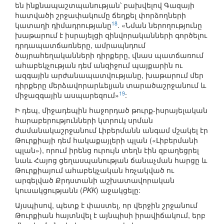
են ինքնապաշտպանության՝ բախվելով Գազայի
հատվածի շրջափակումը ճեղքել փորձողների
18
կատաղի դիմադրությանը
. «Նման ներողությունը
խաթարում է իսրայելցի զինվորականների գործելու
դրդապատճառները, ամրապնդում
ծայրահեղականների դիրքերը, վնաս պատճառում
ահաբեկչության դեմ անզիջում պայքարին ու
ազգային արժանապատվությանը, խաթարում մեր
դիրքերը մերձավորարևելյան տարածաշրջանում և
19
միջազգային ասպարեզում»
:
Ի դեպ, միջադեպին հաջորդած թուրք-իսրայելական
հարաբերությունների կտրուկ սրման
ժամանակաշրջանում Լիբերմանն անգամ մշակել էր
Թուրքիայի դեմ հակաքայլերի պլան («Լիբերմանի
պլան»), որում իրենց ուրույն տեղն էին զբաղեցրել
նաև Հայոց ցեղասպանության ճանաչման հարցը և
Թուրքիայում ահաբեկչական հռչակված ու
արգելված Քրդստանի աշխատավորական
կուսակցությանն (
PKK
) աջակցելը:
Այսպիսով, պետք է փաստել, որ վերջին շրջանում
Թուրքիան հայտնվել է այնպիսի իրավիճակում, երբ