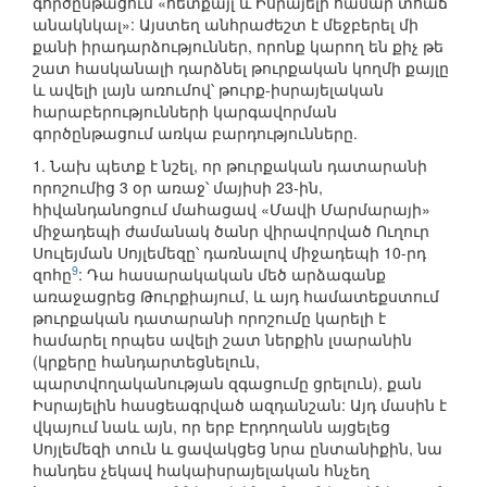
գործընթացում «հետքայլ և Իսրայելի համար տհաճ
անակնկալ»: Այստեղ անհրաժեշտ է մեջբերել մի
քանի իրադարձություններ, որոնք կարող են քիչ թե
շատ հասկանալի դարձնել թուրքական կողմի քայլը
և ավելի լայն առումով՝ թուրք-իսրայելական
հարաբերությունների կարգավորման
գործընթացում առկա բարդությունները.
1. Նախ պետք է նշել, որ թուրքական դատարանի
որոշումից 3 օր առաջ՝ մայիսի 23-ին,
հիվանդանոցում մահացավ «Մավի Մարմարայի»
միջադեպի ժամանակ ծանր վիրավորված Ուղուր
Սուլեյման Սոյլեմեզը՝ դառնալով միջադեպի 10-րդ
9
զոհը
: Դա հասարակական մեծ արձագանք
առաջացրեց Թուրքիայում, և այդ համատեքստում
թուրքական դատարանի որոշումը կարելի է
համարել որպես ավելի շատ ներքին լսարանին
(կրքերը հանդարտեցնելուն,
պարտվողականության զգացումը ցրելուն), քան
Իսրայելին հասցեագրված ազդանշան: Այդ մասին է
վկայում նաև այն, որ երբ Էրդողանն այցելեց
Սոյլեմեզի տուն և ցավակցեց նրա ընտանիքին, նա
հանդես չեկավ հակաիսրայելական հնչեղ