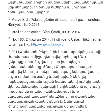
այգու համար բողոքի ակցիաների կազմակերպման
մեջ մեղադրել էր օտար ուժերին և Թուրքիայի
հրեական համայնքին:
15
Merve Erdil, ‘Ada’da çözüm olmadan İsrail gazını unutun,
Hürriyet, 16.10.2013.
16
İsrail'de gaz çatlağı, Yeni Şafak, 09.01.2014.
17
No: 183, 2 Haziran 2014, Filistin'de İç Uzlaşı Hükümetinin
Kurulması Hk.,
http://www.mfa.gov.tr
18
2011թ. սեպտեմբերի 2-ին հրապարակվեց «Մավի
Մարմարա»-ի միջադեպի վերաբերյալ ՄԱԿ
զեկույցը, որում նշված էր, որ իսրայելցի
զինվորականները «Մավի Մարմարա» նավում
բախվել են ուղևորների խմբի կազմակերպված ու
կոշտ դիմադրությանը և ստիպված են եղել
ինքնապաշտպանության նպատակով ուժ կիրառել։
Այնուամենայնիվ, զեկույցի հեղինակներն այդ ուժը
որակում են որպես «անհամաչափ և ոչ
նպատակահարմար»՝ ընդգծելով, որ մարդկանց
սպանությունն անընդունելի է։ Զեկույցում
Թուրքիայի կառավարությունը մեղադրվել է