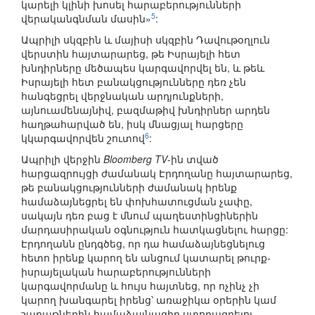
կարելի կլինի խոսել հարաբերությունների
5
վերականգնման մասին»
:
Ապրիլի սկզբին և մայիսի սկզբին Դավութօղլուն
վերստին հայտարարեց, թե Իսրայելի հետ
խնդիրները մեծապես կարգավորվել են, և թեև
Իսրայելի հետ բանակցությունները դեռ չեն
հանգեցրել վերջնական արդյունքների,
այնուամենայնիվ, բազմաթիվ խնդիրներ արդեն
հաղթահարված են, իսկ մնացյալ հարցերը
6
կկարգավորվեն շուտով
:
Ապրիլի վերջին
Bloomberg TV
-ին տված
հարցազրույցի ժամանակ Էրդողանը հայտարարեց,
թե բանակցությունների ժամանակ իրենք
համաձայնեցրել են փոխհատուցման չափը,
սակայն դեռ բաց է մնում պաղեստինցիներին
մարդասիրական օգնություն հատկացնելու հարցը:
Էրդողանն ընդգծեց, որ դա համաձայնեցնելուց
հետո իրենք կարող են անցում կատարել թուրք-
իսրայելական հարաբերությունների
կարգավորմանը և հույս հայտնեց, որ ոչինչ չի
կարող խանգարել իրենց՝ առաջիկա օրերին կամ
շաբաթներին համաձայնագիր ստորագրելու