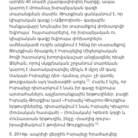
արդեն 40 տարի չկարգավորվող հարցը, ապա
կարող է մոռանալ իսրայելական գազի
տարանցման մասին: Թուրքիան ցանկանում է, որ
կիպրական գազը («Աֆրոդիտե» գազային
հանքավայր) նույնպես իր տարածքով փոխադրվի
Եվրոպա` հայտարարելով, որ իսրայելական ու
կիպրական գազը Եվրոպա փոխադրելու
ամենակարճ ուղին անցնում է հենց իր տարածքով:
Թուրքիան ծրագրել է Իսրայելից Միջերկրական
ծովի հատակով խողովակաշար անցկացնել դեպի
Ջեյհան, որով սկզբնական շրջանում տարեկան
կարող է մատակարարվել մինչև 8 մլրդ մ3 գազ:
Սակայն Իսրայելը դեռ «կանաչ լույս» չի վառել
15
թուրքական այդ նախագծի առջև
: Հարկ է նշել, որ
Իսրայելը դիտարկում է նաև իր գազը Եվրոպա
արտահանելու այլընտրանքային երթուղիներ. բացի
Իսրայել-Թուրքիա կամ «Իսրայել-Կիպրոս-Թուրքիա
երթուղիներից, դիտարկվում է նաև Իսրայել-Կիպրոս
(հունական հատված) – (հունական) Կրետե կղզի և
Հունաստան երթուղին, ինչը «խաղից դուրս»
16
իրավիճակում է թողնում Թուրքիային
:
5. 2014թ. ապրիլի վերջին Իսրայելը հրաժարվեց