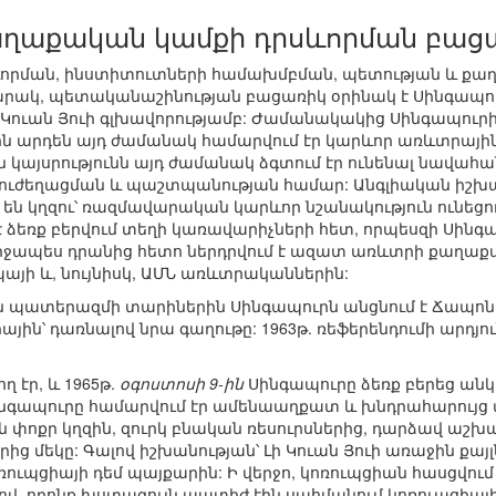
աղաքական կամքի դրսևորման բաց
որման, ինստիտուտների համախմբման, պետության և ք
արակ, պետականաշինության բացառիկ օրինակ է Սինգապու
Կուան Յուի գլխավորությամբ: Ժամանակակից Սինգապուրի
ուրն արդեն այդ ժամանակ համարվում էր կարևոր առևտրա
 կայսրությունն այդ ժամանակ ձգտում էր ունենալ նավահ
ւժեղացման և պաշտպանության համար: Անգլիական իշխան
 են կղզու՝ ռազմավարական կարևոր նշանակություն ունեց
 ձեռք բերվում տեղի կառավարիչների հետ, որպեսզի Սինգ
ջապես դրանից հետո ներդրվում է ազատ առևտրի քաղաքակ
պայի և, նույնիսկ, ԱՄՆ առևտրականներին:
 պատերազմի տարիներին Սինգապուրն անցնում է Ճապոնիայ
ային՝ դառնալով նրա գաղութը: 1963թ. ռեֆերենդումի արդյո
 էր, և 1965թ.
օգոստոսի 9-ին
Սինգապուրը ձեռք բերեց անկա
ինգապուրը համարվում էր ամենաաղքատ և խնդրահարույց պ
 փոքր կղզին, զուրկ բնական ռեսուրսներից, դարձավ աշ
րից մեկը: Գալով իշխանության՝ Լի Կուան Յուի առաջին 
ոռուպցիայի դեմ պայքարին: Ի վերջո, կոռուպցիան հասցվու
ցով, որոնք խստագույն պատիժ էին սահմանում կոռուպցիա