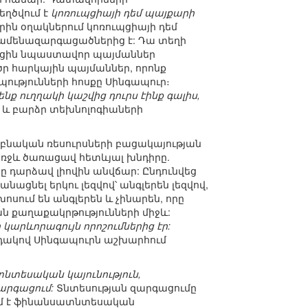
եղծվում է
կոռուպցիայի դեմ պայքարի
րին օղակներում կոռուպցիայի դեմ
մ ամենազարգացածներից է: Դա տեղի
վեցին նպաստավոր պայմաններ
ածր հարկային պայմաններ, որոնք
ությունների հոսքը Սինգապուր։
մենք ուղղակի կաշվից դուրս էինք գալիս,
 և բարձր տեխնոլոգիաների
որ բնական ռեսուրսների բացակայության
ռջև ծառացավ հետևյալ խնդիրը.
 դարձավ լիովին անվճար: Ընդունվեց
նացնել երկու լեզվով՝ անգլերեն լեզվով,
ոսում են անգլերեն և չինարեն, որը
ն քաղաքակրթությունների միջև:
արևորագույն որոշումներից էր:
դակով Սինգապուրն աշխարհում
տնտեսական կայունություն,
արգացում:
Տնտեսության զարգացումը
ւմ է ֆինանսատնտեսական