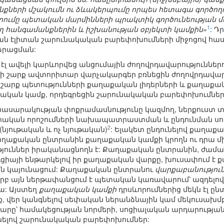
ների մշակումն ու ձևակերպումը որպես հետագա գործողո
ւմը պետական մարմինների պրակտիկ գործունեության մեջ
1
 հանգամանքներին և իշխանության օբյեկտի կամքին»
: Դ
ն էլիտան շարունակական բարեփոխումների միջոցով հաս
ձրացման:
լ ավելի կարևորվեց անցումային ժողովրդավարություններու
ի շարք ավտորիտար վարչակարգեր բռնեցին ժողովրդավա
շարք պետությունների քաղաքական լիդերների և քաղաքակա
աքական կամք, որդեգրեցին շարունակական բարեփոխումնե
ասարակության փոքրամասնությունը կազմող, ներքուստ 
ական որոշումների նախապատրաստման և ընդունման սու
2
նյութական և ոչ նյութական)
: Ելակետ ընդունելով քաղաք
քաղաքական ընտրանին քաղաքական կամքի կրողն ու դրա մ
յուններ իրականացնողն է: Քաղաքական ընտրանին, ժամ
իայի ենթարկելով իր քաղաքական վարքը, խուսափում է
ն կայունացում: Քաղաքական ընտրանու
վարքաբանությու
երբ այն ներթափանցում է պետական կառավարում՝ ազդելո
ա: Այստեղ
քաղաքական կամքի
դրսևորումներից մեկն էլ ը
ոնք, վեր կանգնելով սեփական ներանձնային կամ մեկուսախմ
ը՝ համակեցության նորմերի, սոցիալական արդարության
ելով շարունակական բարեփոխումներ: