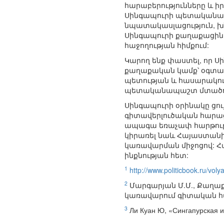
հարաբերությունները և ի
Սինգապուրի պետականակ
նպատակասլացություն, խն
Սինգապուրի քաղաքացիներ
հաջողության հիմքում:
Կարող ենք փաստել, որ Ս
քաղաքական կամք՝ օգտագո
պետության և հասարակու
պետականապաշտ մտածողո
Սինգապուրի օրինակը ցու
գիտավերլուծական հարացո
ապագա եռաչափ հարթությ
կիրառել նաև Հայաստանի 
կառավարման միջոցով: Հ
ինքնության հետ:
1
http://www.politicbook.ru/voly
2
Մարգարյան Մ.Մ., Քաղաք
կառավարում գիտական հան
3
Ли Куан Ю, «Сингапурская и