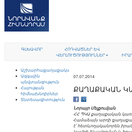
ԳԼԽԱՎՈՐ
ՀՈԴՎԱԾՆԵՐ ԵՎ
ՎԵՐԼՈՒԾՈՒԹՅՈՒՆՆԵՐ
ԻՐԱ
Աշխարհաքաղաքականություն
Ազգային
07.07.2014
անվտանգություն
ՔԱՂԱՔԱԿԱՆ Կ
Հայության
հիմնախնդիրներ
Տնտեսագիտություն
Նորայր Մելքումյան
ՀՀ ՊԿԱ քաղաքական կառա
Համաձայն արդի քաղաքա
է՝ հետևողականորեն իրա
կամքի ձևավորման և իրակ