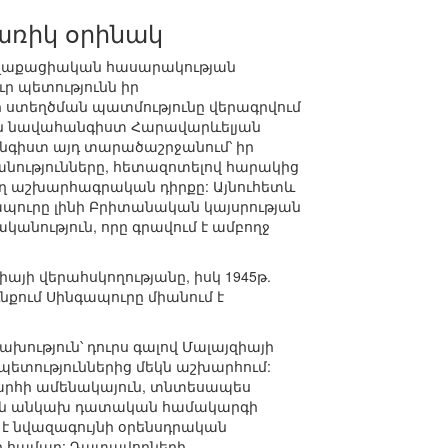
առիկ օրինակ
աղաքացիական հասարակության
ր պետությունն իր
 ստեղծման պատմությունը վերագրվում
յին նավահանգիստ Հարավարևելյան
անգիստ այդ տարածաշրջանում՝ իր
ությունները, հետազոտելով հարակից
ող աշխարհագրական դիրքը: Այնուհետև
ապուրը լինի Բրիտանական կայսրության
անություն, որը գրավում է ամբողջ
ի վերահսկողությանը, իսկ 1945թ.
ւնքում Սինգապուրը միանում է
խություն՝ դուրս գալով Մալայզիայի
ետություններից մեկն աշխարհում:
խարհի ամենակայուն, տնտեսապես
քայլն անկախ դատական համակարգի
մ է նվազագույնի օրենսդրական
յի համար: Դատավորների