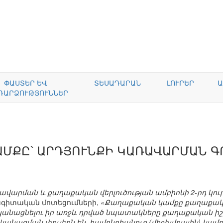
ՓԱՍՏԵՐ ԵՎ
ՏԵՍԱԴԱՐԱՆ
ԼՈՒՐԵՐ
Ա
ԴԱՐՁՈՒԹՅՈՒՆՆԵՐ
ԱՄՔԸ՝ ԱՐԴՅՈՒՆՔԻ ԿԱՌԱՎԱՐՄԱՆ 
վարման և քաղաքական վերլուծության ամբիոնի 2-րդ կո
գիտական մոտեցումների,
«Քաղաքական կամքը քաղաքական
կանացնելու իր առջև դրված նպատակները քաղաքական ի
անացման փուլերն են. համընդհանուր (միջխմբային) կամք