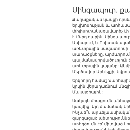
Սինգապուր. ք
Քաղաքական կամքի դրսև
երկխոսության և, առհաս
փիլիսոփակառավարիչ Լի 
է 19-րդ դարին: Սինգապ
Ասիայում, և Բրիտանական
առևտրային նավատորմի ո
տարածքները, արժևորում
պայմանավորվածություն է
առևտրային կայանը: Անմի
Մերձավոր Արևելքի, Եվրո
Երկրորդ համաշխարհային
կրկին վերադառնում Անգլի
Մալայզիային:
Սակայն միացումն անհաջող
կազմից: Այդ ժամանակ Ս
Ինչպե՞ս արևելաասիական
զարգացած պետություննե
ստեղծումն էր՝ միտված կ
փոփոխությունների միջո