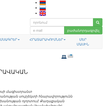
բաժանորդագրվել
ՄՍԱԳՐԵՐ
ՀՐԱՏԱՐԱԿՈՒՄՆԵՐ
ՄԵՐ
ՄԱՍԻՆ
ԳՐԱՎԱԿԱՆ
ւրսի մագիստրանտ
ության սուբյեկտի հնարավորությունն
շխանության ոլորտում: Քաղաքական
ի ակումուլյացիան (համախմբումը),