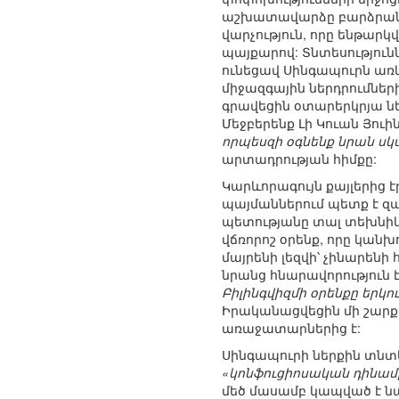
աշխատավարձը բարձրանում
վարչություն, որը ենթար
պայքարով: Տնտեսություն
ունեցավ Սինգապուրն առ
միջազգային ներդրումների
գրավեցին օտարերկրյա նե
Մեջբերենք Լի Կուան Յուի
որպեսզի օգնենք նրան սկս
արտադրության հիմքը:
Կարևորագույն քայլերից է
պայմաններում պետք է զ
պետությանը տալ տեխնիկ
վճռորոշ օրենք, որը կանխ
մայրենի լեզվի՝ չինարենի
նրանց հնարավորություն 
Բիլինգվիզմի օրենքը երկ
Իրականացվեցին մի շարք
առաջատարներից է:
Սինգապուրի ներքին տնտե
«կոնֆուցիոսական դինամ
մեծ մասամբ կապված է ն