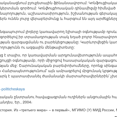
րականացնում բյուջետային ֆինանսավորում: Կոնֆուցիակա
երտման գործում:
Կոնֆուցիոսական դինամիզմը
հիմնված 
այողություն, աշխատասիրություն, իշխանության գերակայ
ն ունեն լուրջ վերաբերմունք և հարգում են այդ արժեքներ
ինգապուրում լիդերը կառավարող էլիտայի օգնությամբ դրսև
րծելով իր տրամադրության տակ եղած բոլոր հնարավորութ
թյան զարգացմանն ու բարեկեցությանը: Կարևորվեցին կառ
ւթյունն ու ազգային մենթալիտետը:
յց է տալիս, որ կառավարման արդյունավետությունն ապահ
ւյցի օգնությամբ, որի միջոցով հասարակական զարգացում
ան մեջ: Շարունակական բարեփոխումները, որոնք սինգապո
Հանրապետությունում՝ այն ամրագրելով մրցունակ կրթությ
արկ է պատասխանել ժամանակի մարտահրավերներին՝ չխզե
a-politicheskaya
ական ընտրանու հավաքագրման ուղիներն անցումային հա
դես, Եր., 2004։
стория. Из «третьего мира» – в первый», МГИМО (У) МИД России, М