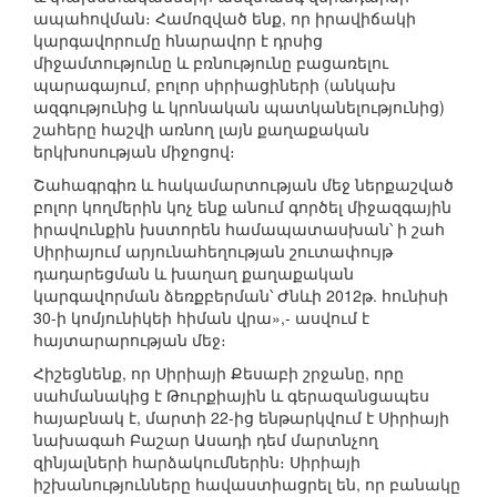
ապահովման։ Համոզված ենք, որ իրավիճակի
կարգավորումը հնարավոր է դրսից
միջամտությունը և բռնությունը բացառելու
պարագայում, բոլոր սիրիացիների (անկախ
ազգությունից և կրոնական պատկանելությունից)
շահերը հաշվի առնող լայն քաղաքական
երկխոսության միջոցով։
Շահագրգիռ և հակամարտության մեջ ներքաշված
բոլոր կողմերին կոչ ենք անում գործել միջազգային
իրավունքին խստորեն համապատասխան՝ ի շահ
Սիրիայում արյունահեղության շուտափույթ
դադարեցման և խաղաղ քաղաքական
կարգավորման ձեռքբերման՝ Ժնևի 2012թ. հունիսի
30-ի կոմյունիկեի հիման վրա»,- ասվում է
հայտարարության մեջ։
Հիշեցնենք, որ Սիրիայի Քեսաբի շրջանը, որը
սահմանակից է Թուրքիային և գերազանցապես
հայաբնակ է, մարտի 22-ից ենթարկվում է Սիրիայի
նախագահ Բաշար Ասադի դեմ մարտնչող
զինյալների հարձակումներին։ Սիրիայի
իշխանությունները հավաստիացրել են, որ բանակը