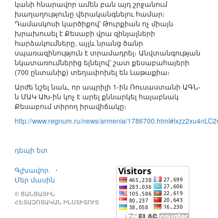
կանի հնարավոր ամեն բան այդ շրջանում
խաղաղությունը վերականգնելու համար։
Դամասկոսի կարծիքով՝ Թուրքիան ոչ միայն
խրախուսել է Քեսաբի վրա զինյալների
հարձակումները, այլև նրանց ծանր
սպառազինություն է տրամադրել։ Անվտանգության
նկատառումներից ելնելով՝ շատ քեսաբահայերի
(700 ընտանիք) տեղափոխել են Լաթաքիա։
Արժե նշել նաև, որ ապրիլի 1-ին Ռուսաստանի ԱԳՆ-
ն ՄԱԿ ԱԽ-ին կոչ է արել քննարկել հայաբնակ
Քեսաբում տիրող իրավիճակը։
http://www.regnum.ru/news/armenia/1786700.html#ixzz2xu4nLC2
դեպի ետ
Գլխավոր
⋅
Մեր մասին
© ՑԱՆՑԱՅԻՆ
ՀԵՏԱԶՈՏԱԿԱՆ ԻՆՍՏԻՏՈՒՏ