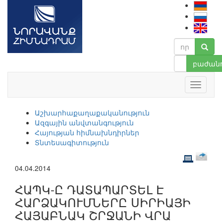
բաժանո
Աշխարհաքաղաքականություն
Ազգային անվտանգություն
Հայության հիմնախնդիրներ
Տնտեսագիտություն
04.04.2014
ՀԱՊԿ-Ը ԴԱՏԱՊԱՐՏԵԼ Է
ՀԱՐՁԱԿՈՒՄՆԵՐԸ ՍԻՐԻԱՅԻ
ՀԱՅԱԲՆԱԿ ՇՐՋԱՆԻ ՎՐԱ