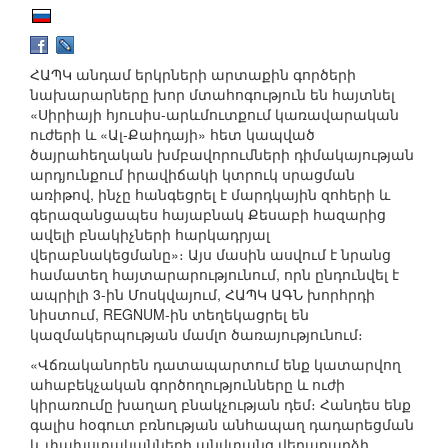
ՀԱՊԿ անդամ երկրների արտաքին գործերի
նախարարները խոր մտահոգություն են հայտնել
«Սիրիայի հյուսիս-արևմուտքում կառավարական
ուժերի և «Ալ-Քաիդայի» հետ կապված
ծայրահեղական խմբավորումների դիմակայության
արդյունքում իրավիճակի կտրուկ սրացման
առիթով, ինչը հանգեցրել է մարդկային զոհերի և
գերազանցապես հայաբնակ Քեսաբի հազարից
ավելի բնակիչների հարկադրյալ
վերաբնակեցմանը»։ Այս մասին ասվում է նրանց
համատեղ հայտարարությունում, որն ընդունվել է
ապրիլի 3-ին Մոսկվայում, ՀԱՊԿ ԱԳՆ խորհրդի
նիստում, REGNUM-ին տեղեկացրել են
կազմակերպության մամլո ծառայությունում։
«Վճռականորեն դատապարտում ենք կատարվող
ահաբեկչական գործողությունները և ուժի
կիրառումը խաղաղ բնակչության դեմ։ Հանդես ենք
գալիս հօգուտ բռնության անհապաղ դադարեցման
և փախստականների անվտանգ վերադարձի