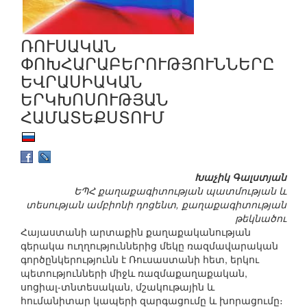
ՌՈՒՍԱԿԱՆ
ՓՈԽՀԱՐԱԲԵՐՈՒԹՅՈՒՆՆԵՐԸ
ԵՎՐԱՍԻԱԿԱՆ
ԵՐԿԽՈՍՈՒԹՅԱՆ
ՀԱՄԱՏԵՔՍՏՈՒՄ
Խաչիկ Գալստյան
ԵՊՀ քաղաքագիտության պատմության և
տեսության ամբիոնի դոցենտ, քաղաքագիտության
թեկնածու
Հայաստանի արտաքին քաղաքականության
գերակա ուղղություններից մեկը ռազմավարական
գործընկերությունն է Ռուսաստանի հետ, երկու
պետությունների միջև ռազմաքաղաքական,
սոցիալ-տնտեսական, մշակութային և
հումանիտար կապերի զարգացումը և խորացումը։