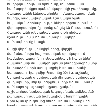
հաղորդակցության որոնումը, տնտեսական
համագործակցության մակարդակի բարձրացումը,
Հայաստանին էներգակիրների մատակարարման
հարցը, ռազմավարական նշանակության
հայկական ձեռնարկությունների գործարկումն ու
վերագործարկումը, որոնք անցել են Ռուսաստանին
Հայաստանի պետական պարտքի դիմաց,
մշակութային և հումանիտար կապերի
ամրապնդումը և այլն։
Բացի վերոնշյալ խնդիրներից, վերջին
ժամանակներս հայ-ռուսական օրակարգում
համեմատաբար նոր թեմատիկա է ի հայտ եկել՝
Հայաստանի մասնակցությունն ինտեգրացիոն նոր
նախագծին, որն առաջադրել է Ռուսաստանի
նախագահ Վլադիմիր Պուտինը 2011թ. աշնանը։
Եվրասիական տնտեսական միության ստեղծման
գաղափարը, մեր կարծիքով, արդի Ռուսաստանի
ամենալուրջ աշխարհաքաղաքական,
աշխարհատնտեսական և գուցե նաև ամենամեծ
քաղաքակրթական նախագիծն է Խորհրդային
Միության փլուզումից հետո։ Ռուսաստանը մեծ
նշանակություն է տալիս այդ գաղափարին, ուստիև