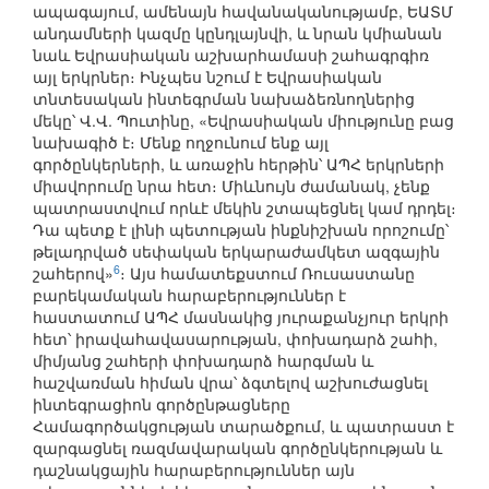
ապագայում, ամենայն հավանականությամբ, ԵԱՏՄ
անդամների կազմը կընդլայնվի, և նրան կմիանան
նաև Եվրասիական աշխարհամասի շահագրգիռ
այլ երկրներ։ Ինչպես նշում է Եվրասիական
տնտեսական ինտեգրման նախաձեռնողներից
մեկը՝ Վ.Վ. Պուտինը, «Եվրասիական միությունը բաց
նախագիծ է։ Մենք ողջունում ենք այլ
գործընկերների, և առաջին հերթին՝ ԱՊՀ երկրների
միավորումը նրա հետ։ Միևնույն ժամանակ, չենք
պատրաստվում որևէ մեկին շտապեցնել կամ դրդել։
Դա պետք է լինի պետության ինքնիշխան որոշումը՝
թելադրված սեփական երկարաժամկետ ազգային
6
շահերով»
։ Այս համատեքստում Ռուսաստանը
բարեկամական հարաբերություններ է
հաստատում ԱՊՀ մասնակից յուրաքանչյուր երկրի
հետ՝ իրավահավասարության, փոխադարձ շահի,
միմյանց շահերի փոխադարձ հարգման և
հաշվառման հիման վրա՝ ձգտելով աշխուժացնել
ինտեգրացիոն գործընթացները
Համագործակցության տարածքում, և պատրաստ է
զարգացնել ռազմավարական գործընկերության և
դաշնակցային հարաբերություններ այն