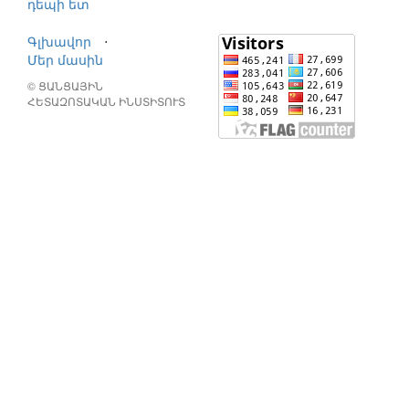
դեպի ետ
Գլխավոր
⋅
Մեր մասին
© ՑԱՆՑԱՅԻՆ
ՀԵՏԱԶՈՏԱԿԱՆ ԻՆՍՏԻՏՈՒՏ