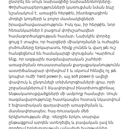
ընտրել են սույն նախագիծը նախաձեռնողները։
Փոխհարաբերությունների կառուցման նման ձևը
նշանակում է, առաջին հերթին, ինտեգրացիոն
մոդելի կողմերի և բոլոր մասնակիցների
իրավահավասարություն։ Իսկ դա, իր հերթին, նոր
հեռանկարներ է բացում փոխշահավետ
համագործակցության համար։ Նախկին փորձը
ցույց է տալիս, որ հարցերի միակողմանի և ուժային
լուծումները երկարատև հիմք չունեն և վաղ թե ուշ
հանգեցնում են համակարգի փլուզման։ Կարծում
ենք, որ ազգային ռազմավարական շահերի
առաջմղման ռուսաստանյան քաղաքականությունն
աստիճանաբար փոխվում է և սկսում հենվել ոչ թե
կոպիտ ուժի՝ hard power-ի, այլ soft power-ի ավելի
փափուկ և ընդունելի տեխնոլոգիաների վրա, որի
շրջանակներում է ձևավորվում ինստիտուցիոնալ
ենթակառուցվածքների մի ամբողջ համալիր։ Սույն
ռազմավարությունը հատկապես հստակ նկատվում
է եվրասիական գաղափարի առաջմղման և,
մասնավորապես, հայ-ռուսական մեծ
երկխոսության մեջ։ Վերջին երկու տարվա
ընթացքում արդեն ստեղծվել և բավական լավ են
գործում երկխոսության այնպիսի հարթակներ,