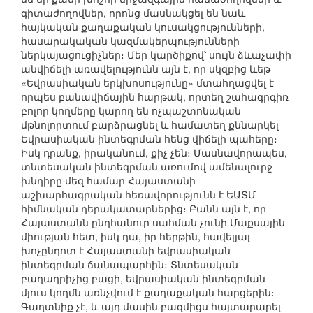
գիտաժողովներ, որոնց մասնակցել են նաև
հայկական քաղաքական կուսակցությունների,
հասարակական կազմակերպությունների
ներկայացուցիչներ։ Մեր կարծիքով՝ սույն ձևաչափի
անվիճելի առավելությունն այն է, որ սկզբից ևեթ
«Եվրասիական երկխոսությունը» մտահղացվել է
որպես բանավիճային հարթակ, որտեղ շահագրգիռ
բոլոր կողմերը կարող են ոչպաշտոնական
մթնոլորտում բարձրացնել և համատեղ քննարկել
Եվրասիական ինտեգրման հենց վիճելի պահերը։
Իսկ դրանք, իրականում, քիչ չեն։ Մասնավորապես,
տնտեսական ինտեգրման առումով ամենալուրջ
խնդիրը մեզ համար Հայաստանի
աշխարհագրական հեռավորությունն է ԵԱՏՄ
հիմնական դերակատարներից։ Բանն այն է, որ
Հայաստանն ընդհանուր սահման չունի Մաքսային
միության հետ, իսկ դա, իր հերթին, հավելյալ
խոչընդոտ է Հայաստանի եվրասիական
ինտեգրման ճանապարհին։ Տնտեսական
բաղադրիչից բացի, եվրասիական ինտեգրման
մյուս կողմն առնչվում է քաղաքական հարցերին։
Գաղտնիք չէ, և այդ մասին բազմիցս հայտարարել