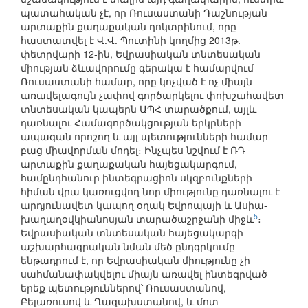
պատահական չէ, որ Ռուսաստանի Դաշնության
արտաքին քաղաքական դոկտրինում, որը
հաստատվել է Վ.Վ. Պուտինի կողմից 2013թ.
փետրվարի 12-ին, Եվրասիական տնտեսական
միության ձևավորումը գերակա է համարվում
Ռուսաստանի համար, որը կոչված է ոչ միայն
առավելագույն չափով գործարկելու փոխշահավետ
տնտեսական կապերն ԱՊՀ տարածքում, այլև
դառնալու Համագործակցության երկրների
ապագան որոշող և այլ պետությունների համար
բաց միավորման մոդել։ Ինչպես նշվում է ՌԴ
արտաքին քաղաքական հայեցակարգում,
համընդհանուր ինտեգրացիոն սկզբունքների
հիման վրա կառուցվող նոր միությունը դառնալու է
արդյունավետ կապող օղակ Եվրոպայի և Ասիա-
5
խաղաղօվկիանոսյան տարածաշրջանի միջև
։
Եվրասիական տնտեսական հայեցակարգի
աշխարհագրական նման մեծ ընդգրկումը
ենթադրում է, որ Եվրասիական միությունը չի
սահմանափակվելու միայն առավել ինտեգրված
երեք պետություններով՝ Ռուսաստանով,
Բելառուսով և Ղազախստանով, և մոտ