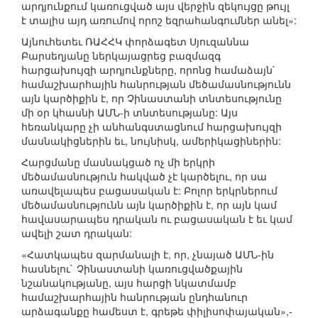
արդյունքում կառուցված այս վերջին զեկույցը թույլ
է տալիս այդ առումով որոշ եզրահանգումներ անել»:
Այնուհետեւ ՌԱՀՀԿ փորձագետ Սյուզաննա
Բարսեղյանը ներկայացրեց բազմազգ
հարցախույզի արդյունքները, որոնց համաձայն`
համաշխարհային հանրության մեծամասնությունն
այն կարծիքին է, որ Չինաստանի տնտեսությունը
մի օր կհասնի ԱՄՆ-ի տնտեսությանը: Այս
հեռանկարը չի անհանգստացնում հարցախույզի
մասնակիցներին եւ, նույնիսկ, ամերիկացիներին:
Հարցմանը մասնակցած ոչ մի երկրի
մեծամասնություն հակված չէ կարծելու, որ սա
առավելապես բացասական է: Բոլոր երկրներում
մեծամասնությունն այն կարծիքին է, որ այն կամ
հավասարապես դրական ու բացասական է եւ կամ
ավելի շատ դրական:
«Հատկապես զարմանալի է, որ, չնայած ԱՄՆ-ին
հասնելու` Չինաստանի կառուցվածքային
նշանակությանը, այս հարցի նկատմամբ
համաշխարհային հանրության ընդհանուր
արձագանքը համեստ է, գրեթե փիլիսոփայական»,-