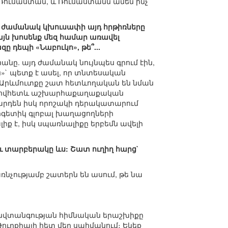
 Ռուսաստան, և Ռուսաստանն ամեն ինչ
որ ժամանակ կխուսափի այդ հրթիռները
այն խոսենք մեզ համար առավել
ը դեպի «Նաբուկո», թե՞...
անը. այդ ժամանակ նույնպես գրում էին,
ին»` պետք է ասել, որ տնտեսական
ու Արևմուտքը շատ հետևողական են նման
նչ, որովհետև աշխարհաքաղաքական
 արդեն իսկ որոշակի դերակատարում
երգետիկ գլոբալ խաղացողների
իք է, իսկ սպառնալիքը երբեմն ավելի
ւ տարբերակը ևս: Շատ ուղիղ հարց`
ռնչությամբ շատերն են ասում, թե նա
ր անվտանգության հիմնական երաշխիքը
ւրքիայի հետ մեր սահմանում։ Եկեք