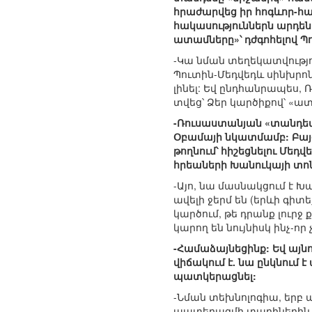
հրաժարվեց իր հոգևոր-հա
հակասություններն արդեն 
ատամները»՝ դժգոհելով 
-Կա նման տեղեկատվությո
Պուտին-Մեդվեդև սինխրոն 
լինել: Եվ ընդհանրապես, 
տվեց՝ Ձեր կարծիքով՝ «ատ
-Ռուսաստանյան «տանդեմի
Օբամայի նկատմամբ: Բայց
թողնում՝ հիշեցնելու Մեդվ
հրեաների Խանուկայի տոնին
-Այո, նա մասնակցում է Խ
ավելի ջերմ են (երևի գիտ
կարծում, թե դրանք լուրջ
կարող են նույնիսկ ինչ-որ
-Համաձայնեցինք: Եվ այն
վիճակում է. նա ընկնում է
պատկերացնել:
-Նման տեխնոլոգիա, երբ 
պատերազմի տարիներին, ի