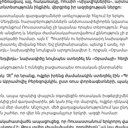
 չհեռացավ, այլ, հակառակը, Ռուսիո «սիլավիկներին», արտ
տնտեսությունն ինքնին, վերցրեց իր ազդեցության ներքո:
սաստանյան զարգացումների առնչությամբ հնչում էր երկու
ն-Մեդվեդև հարաբերություններն անխուսափելիորեն կվատա
դյունքում Ռուսաստանը չի կայանա որպես տերություն: Բայ
նե անցնող և ներկա ժամանակահատվածում քննություն չի բ
 վարկածի համար. այն է` Պուտինն ու երիտասարդ նախագա
ատել միմյանց հետ: Եվ ընդհանրապես, պետք է ասել, որ
դև» նախագիծը նույնքան արդյունավետ է, որքան «Օբամա»
Մեդվեդև» նախագիծը նույնպես ստեղծել են «Օբամայի» հեղ
նակցություն է ունեցել բացառապես ռուսական ընտրանին:
կ: Չէ՞ որ նրանք, ովքեր իրենց ժամանակին ստեղծել էին «
րիս Աբրամովիչ Բերեզովսկին, ըստ ռուս փորձագետների, պ
ին, ապա դրանից փայլուն օգտվեցին ռուսական իսթեբլիշմեն
ից չեմ գաղափարին, թե կան ինչ-որ մարդիկ, ովքեր ղեկավ
սում մեր մասին: Անշուշտ, մեծ քաղաքականությունում կա ը
ն շահեր, որ վեր են յուրաքանչյուր երկրի, ազգի համար:
ակահատվածն ապացուցեց, որ Ռուսաստանում երկրորդ վար
ցում է։ Թույլ տվեք չհամաձայնել, որովհետև՝ ա) կա ժամա