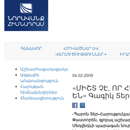
ԳԼԽԱՎՈՐ
ՀՈԴՎԱԾՆԵՐ ԵՎ
ՎԵՐԼՈՒԾՈՒԹՅՈՒՆՆԵՐ
ԻՐԱ
Աշխարհաքաղաքականություն
Ազգային
04.02.2009
անվտանգություն
«ՄԻՇՏ ՉԷ, ՈՐ
Հայության
հիմնախնդիրներ
ԵՆ» Գագիկ Տեր-
Տնտեսագիտություն
-Պարոն Տեր-Հարությունյ
Փաստորեն, գլոբալ աշխար
Մեդվեդևի պարագան նուրբ 