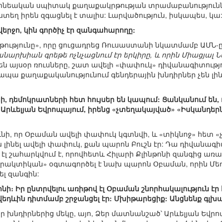
ոնեական սպիտակ քաղաքակրթության տրամաբանությունն
տեղ իրեն զգացնել է տալիս: Լարվածություն, իսկապես, կա
 վերջո, կին գործիչ էր զանգահարողը:
րթությունը», որը ցուցադրեց Ռուսաստանի նկատմամբ ԱՄՆ-ը,
 անարխիան գրեթե ոչնչացնում էր երկիրը, և որին Միացյալ 
են այսօր ռուսները, շատ ավելի «փափուկ» դիվանագիտությու
պա քաղաքականությունում գենդերային խնդիրներ չեն լին
յի, դեմոկրատների հետ հույսեր են կապում: Ցանկանում են
Արևելյան Եվրոպայում, իրենց «չտեղակայված» «Իսկանդերնե
 ունի, որ Օբաման ավելի փափուկ կգտնվի, և «տիկնոջ» հետ
ին լինել ավելի փափուկ, քան պարոն Բուշն էր: Դա դիվանա
քիչ էլ շահարկվում է, որովհետև Հիլարի Քլինթոնի զանգից ա
ակտիկան» օգտագործել է նախ պարոն Օբաման, որին Մեդվ
լ զանգին:
նի։ Իր ընտրվելու առիթով էլ Օբաման շնորհակալություն է
վեդևին դիտմամբ շրջանցել էր: Մխիթարեցիք: Անցնենք գլխ
 խնդիրներից մեկը, այո, Ձեր մատնանշած՝ Արևելյան Եվր