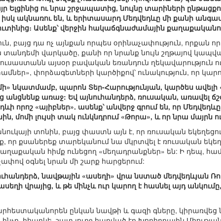
յր Ելցինից ու նրա շրջապատից, նույնը տարիների ընթացքո
իսկ ակնառու են, և երիտասարդ Մեդվեդևը մի քանի անգամ ց
Պուտինից։ Ասենք՝ վերջին հակաճգնաժամային քաղաքական
ւն, բայց դա ոչ այնքան որպես օրինաչափություն, որքան 
տանդեմի վարկածը, քանի որ նրանք նույն շղթայով կապված ե
Ռուսաստանն այսօր բավական եռանդուն ղեկավարություն ունի`
ամներ», փորձագետների կարծիքով՝ ունակություն, որ կարո
» նկատմամբ, պարոն Տեր-Հարությունյան, կարծես ավելի «
 անցնենք առաջ: Եվ այնուհանդերձ, ռուսական, առավել ճշ
եդևի որոշ «այիբներ». ասենք՝ անվերջ գրում են, որ Մեդվեդ
, մոմի լույսի տակ ունկնդրում «Թորա», և որ նրա մայրն ու 
անուկայի տոնին, բայց փաստն այն է, որ ռուսական եկեղեց
եք, որ քսաներեք տարեկանում նա մկրտվել է ռուսական եկեղ
 քաղաքական հիմք ունեցող «մեղադրանքներ» են: Ի դեպ, հա
 չափով օգնել նրան մի շարք հարցերում:
ուհանդերձ, նավթային «ասեղի» վրա նստած մեդվեդևյան 
 ասեղի վրայից, և թե մինչև ուր կարող է հասնել այդ անկում
արհեստականորեն ընկան նավթի և գազի գները, կիրառվեց
նչը, իհարկե, շատ լուրջ հարված էր Խորհրդային Միության