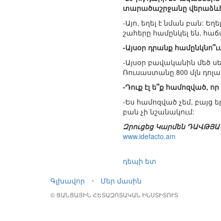
տարածաշրջանը վերաձևե
-Այո, եղել է նման բան: 
շահերը համընկել են, հ
-Այսօր դրանք համընկնո՞ւմ
-Այսօր բավականին մեծ սե
Ռուսաստանը 800 մլն դոլա
-Դուք էլ ե՞ք համոզված, ո
-Ես համոզված չեմ, բայց ե
բան չի նշանակում:
Զրուցեց Կարմեն ԴԱՎԹՅԱ
www.idefacto.am
դեպի ետ
Գլխավոր
⋅
Մեր մասին
© ՑԱՆՑԱՅԻՆ ՀԵՏԱԶՈՏԱԿԱՆ ԻՆՍՏԻՏՈՒՏ