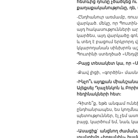
հետևից դուռը չծածկեց ու
քաղաքականությունը, դե, 
-Ընդհանուր առմամբ, ռու
վարկած. մեկը, որ Պուտի
այդ հակասությունների ար
կարծես, այդ վարկածը գո
և տեղ է բացում երկրորդ
կկարողանան սինխրոն աշխ
Պուտինի ստեղծած «Մեդվե
-Բայց տեսակետ կա, որ «
-Քավ լիցի, «գործին» մաս
-Ինչո՞ւ այդքան միանշանա
Ալեքսեյ Դյաչենկոն և Բո
հեղինակների հետ:
-Գիտե՞ք, եթե անգամ ունե
ընդհանրապես, ես կողմնակ
պետություններ, էլ չեմ ա
բայց, կարծում եմ, նաև կա
-Ասացիք` անցնող ժաման
տանդեմը «երջանիկ» համակ