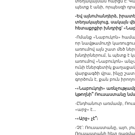
տեղակայման հարցն է: Գա
պետք է անի, որպեսզի դր
-Եվ այնուհանդերձ, իրատ
տեղակայելուց, սակայն վ
հետաքրքիր խնդրից՝ «Նաբո
-Ոմանք «Նաբուկոն» համար
որ նավթամուղի կառուցում
առումով այն շատ մեծ նե
խնդիրներում, և պետք է կ
առումով «Նաբուկոն» անչ
ունի էներգետիկ քաղաքակ
վարքագծի վրա, ինչը շատ
գործուն է, քան բուն իրողո
-«Նաբուկոյի» առնչությա
կթողնի՞ Ռուսաստանը նմ
-Ընդհանուր առմամբ, Ռու
«արջ» է...
-«Արջ» չէ՞:
-Չէ՛: Ռուսաստանը, այո,
Ռուսաստանի հետ ռազմաքա