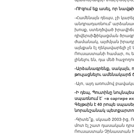
-ՈՒզում եք ասել, որ նավթ
-Համենայն դեպս, չի կար
անդրադառնում՝ արձանագր
խոսք, ստեղծված իրավիճա
դիվերսիֆիկացման ծրագրե
ժամանակ, այժմյան իրադր
այնքան էլ ղեկավարելի չէ 
Ռուսաստանի համար, ու ե
լինելու են, դա մեծ հաջողո
-Արձանագրենք, սակայն, 
թուլացնելու ամենակարճ
-Այո, այդ առումով բավակ
-Ի դեպ, Պուտինը նույնպե
սպառնում է` «в сартире
Գեյթսին է 40 րոպե սպասե
նորանշանակ պետքարտուղ
-Գիտե՞ք, սկսած 2003-ից
մոտ էլ շատ դասական դրս
Ռուսաստան-Չինաստան հար