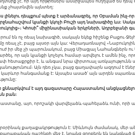
ղտնիք չէ, որ այդ հրթիռներն անմիջապես ուղղված են դեպ
անք չհայտնվեն այնտեղ:
ես լինելու դեպքում պետք է արձանագրել, որ Օբաման ինչ-
երջնահաշվում կյանքի կկոչի Բուշի այդ նախագիծը ևս: Սակ
ւկոյից»։ Կհոսի՞ միջինասիական երկրների, Ադրբեջանի գազ
ում են ոչ ռեալ նախագիծ, սակայն եկեք հիշենք Բաքու-Ջեյհ
ը ռեալ չէ, բայց այսօր այն կա: Վերադառնալով «Նաբուկոյ
րուժ իր մեջ չի պարունակում, բայց Միացյալ Նահանգներն 
արծել, որ այն կյանքի կոչելու համար արվելու է ամեն ի
ափ հետաքրքիր է, և անգամ նրա վիրտուալ առկայությունն
անությունում։ Այն դեռ չկա, բայց գաղափարն ազդում է էն
 կարևոր հանգամանք է: Այսպես ասած՝ այն արդեն սպառնալ
ւթյունը:
մբ քննարկվում է այդ գազատարը Հայաստանով անցկացնելո
ան բան:
սաստանը, այո, որոշակի վարվելաձև-պահելաձև ունի, որի ա
 յուրօրինակ քաղաքակրթություն է: Միևնույն ժամանակ, մե
ղաքական դաշինքի մեջ է, նրանց զորքերն են կանգնած Թո