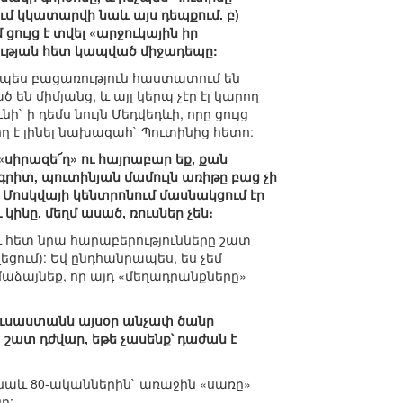
ւմ կկատարվի նաև այս դեպքում. բ)
ույց է տվել «արջուկային իր
ության հետ կապված միջադեպը:
որպես բացառություն հաստատում են
ն միմյանց, և այլ կերպ չէր էլ կարող
 ի դեմս նույն Մեդվեդևի, որը ցույց
ղ է լինել նախագահ` Պուտինից հետո:
սիրազե՜ղ» ու հայրաբար եք, քան
գրիտ, պուտինյան մամուլն առիթը բաց չի
ևը Մոսկվայի կենտրոնում մասնակցում էր
կինը, մեղմ ասած, ռուսներ չեն։
ու հետ նրա հարաբերությունները շատ
եցում): Եվ ընդհանրապես, ես չեմ
մաձայնեք, որ այդ «մեղադրանքները»
Ռուսաստանն այսօր անչափ ծանր
ը, շատ դժվար, եթե չասենք՝ դաժան է
 նաև 80-ականներին` առաջին «սառը»
ը: