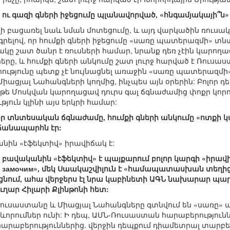
ի ու գազի գների իջեցումը պլանավորված, «հնգամյակայի՞ն» 
ելի բացառել նաև նման մոտեցումը, և այդ վարկածին ռուսա
ելով, որ հումքի գների իջեցումը «սառը պատերազմի» տնտ
կը շատ ծանր է ռուսների համար, նրանք դեռ չէին կարող
րը, և հումքի գների անկումը շատ լուրջ հարված է Ռուսաս
ությունը պետք չէ նույնացնել առաջին «սառը պատերազմի
Միացյալ Նահանգների կողմից, ինչպես այն օրերին: Բոլոր դեպք
թե Մոսկվան կարողացավ դուրս գալ ճգնաժամից փոքր կոր
ւթյուն կլինի այս երկրի համար:
որ տնտեսական ճգնաժամը, հումքի գների անկումը «ոտքի կա
 ճանապարհն էր:
անին «էֆեկտիվ» իրավիճակ է:
ս բավականին «էֆեկտիվ» է պայքարում բոլոր կարգի «իրավի
 их замочим», մեկ Սաակաշվիլուն է «համապատասխան տեղից
ցնում, ահա վերջերս էլ նրա կաբինետի ԱԳՆ նախարար պարոն
ար Հիլարի Քլինթոնի հետ:
, Ռուսաստանը և Միացյալ Նահանգները գտնվում են «սառը»
ևորումներ ունի: Ի դեպ, ԱՄՆ-Ռուսաստան հարաբերությունն
աբերություններից. վերջին դեպքում դիամետրալ տարբեր