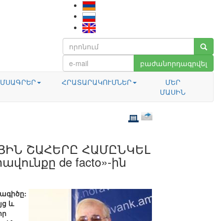
բաժանորդագրվել
ՄՍԱԳՐԵՐ
ՀՐԱՏԱՐԱԿՈՒՄՆԵՐ
ՄԵՐ
ՄԱՍԻՆ
ԱՅԻՆ ՇԱՀԵՐԸ ՀԱՄԸՆԿԵԼ
վունքը de facto»-ին
խագիծը:
յց և
իր