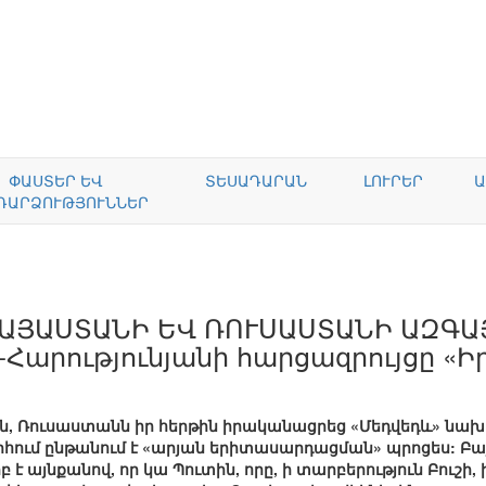
ՓԱՍՏԵՐ ԵՎ
ՏԵՍԱԴԱՐԱՆ
ԼՈՒՐԵՐ
Ա
ԴԱՐՁՈՒԹՅՈՒՆՆԵՐ
 ՀԱՅԱՍՏԱՆԻ ԵՎ ՌՈՒՍԱՍՏԱՆԻ ԱԶԳ
Հարությունյանի հարցազրույցը «Իրա
ան, Ռուսաստանն իր հերթին իրականացրեց «Մեդվեդև» նա
հում ընթանում է «արյան երիտասարդացման» պրոցես: Բա
է այնքանով, որ կա Պուտին, որը, ի տարբերություն Բուշի, 