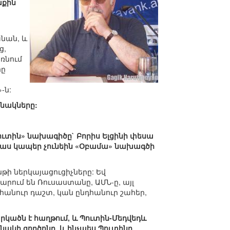
աքին
նան, և
ց,
ռնում
հը
-ն:
ինակները:
Պուտին» նախագիծը` Բորիս Ելցինի փեսա
ակաս կապեր չունեին «Օբամա» նախագծի
թի ներկայացուցիչները: Եվ
արում են Ռուսաստանը, ԱՄՆ-ը, այլ
նդհանուր դաշտ, կան ընդհանուր շահեր,
կածն է հաղթում, և Պուտին-Մեդվեդև
նակի գործոնը, և ինչպես Պուտինը