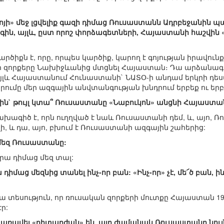
ուկոյի» մեջ լցվելիք գազի դիմաց Ռուսաստանն Ադրբեջանին 
ին, այլև, ըստ որոշ փորձագետների, Հայաստանի հաշվին 
ծիքն է, որը, որպես կարծիք, կարող է գոյության իրավունք ու
 իր զորքերը Նախիջևանից մտցնել Հայաստան։ Դա արձանագր
յլև Հայաստանում Հունաստանի` ՆԱՏՕ-ի անդամ երկրի դեսպան
մը մեր ազգային անվտանգության խնդրում երբեք ու երբ
` թույլ կտա՞ Ռուսաստանը «Նաբուկոն» անցնի Հայաստա
նախագիծ է, որն ուղղված է նաև Ռուսաստանի դեմ, և, այո, Ռ
վի, և դա, այո, բխում է Ռուսաստանի ազգային շահերից:
 մեզ Ռուսաստանը:
րա դիմաց մեզ տալ:
դիմաց մեզնից տանել ինչ-որ բան: «Ինչ-որ» չէ, մե՜ծ բան, 
 տեսություն, որ ռուսական զորքերի մուտքը Հայաստան 1
ր:
ն առավել «դիտարժան» են. այդ ժամանակ Ռուսաստանը նու