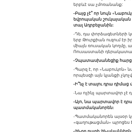
երբևէ սա չմոռանանք:
-Բայց չէ՞ որ նույն «Նաբ
եվրոպական շուկայական գ
տալ Ադրբեջանին:
-Դե, դա փորձագետների կար
երբ Թուրքիան ուզում էր
միայն ռուսական կողմը, ա
Ռուսաստանի դերակատարու
-Չպատասխանեցիք հարցին
-Պարզ է, որ «Նաբուկոն» 
որպեսզի այն կյանքի չկոչ
-Ի՞նչ է տալու դրա դիմաց
-Նա ոչինչ պարտավոր չէ դ
-Այո, նա պարտավոր է դրա 
պատմականորեն:
-Պատմականորեն այսօր կա
«գաղութացման» պրոցես է
-20-րդ դարի 20-ականներ